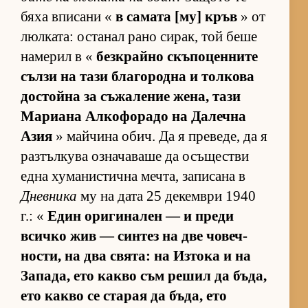
бяха впи­сани «
в са­мата [му] кръв
» от
люл­ка­та: ос­та­нал рано си­рак, той беше
на­ме­рил в «
без­к­райно скъ­по­цен­ните
сълзи на тази бла­го­родна и тол­кова
дос­тойна за съ­жа­ле­ние же­на, тази
Ма­ри­ана Ал­ко­фо­радо на Да­лечна
Азия
» май­чина обич. Да я пре­ве­де, да я
раз­тъл­кува оз­на­ча­ваше да осъ­щес­тви
една ху­ма­нис­тична меч­та, за­пи­сана в
Дневника
му на дата 25 де­кем­ври 1940
г.: «
Един ори­ги­на­лен — и преди
всичко жив — син­тез на две чо­веч­
нос­ти, на два свя­та: на Из­тока и на
За­па­да, ето какво съм ре­шил да бъ­да,
ето какво се ста­рая да бъ­да, ето