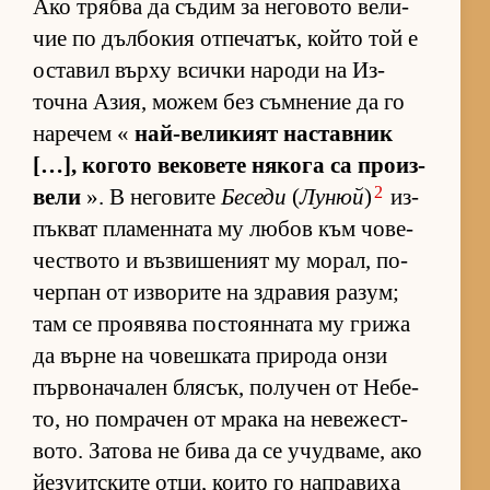
Ако трябва да съ­дим за не­го­вото ве­ли­
чие по дъл­бо­кия от­пе­ча­тък, който той е
ос­та­вил върху всички на­роди на Из­
точна Азия, мо­жем без съм­не­ние да го
на­ре­чем «
най-ве­ли­кият нас­тав­ник
[…], ко­гото ве­ко­вете ня­кога са про­из­
2
вели
». В не­го­вите
Беседи
(
Лунюй
)
из­
пък­ват пла­мен­ната му лю­бов към чо­ве­
чес­т­вото и въз­ви­ше­ният му мо­рал, по­
чер­пан от из­во­рите на здра­вия ра­зум;
там се про­я­вява пос­то­ян­ната му грижа
да върне на чо­веш­ката при­рода онзи
пър­во­на­ча­лен бля­сък, по­лу­чен от Не­бе­
то, но пом­ра­чен от мрака на не­ве­жес­т­
во­то. За­това не бива да се учуд­ва­ме, ако
йе­зу­ит­с­ките от­ци, ко­ито го нап­ра­виха