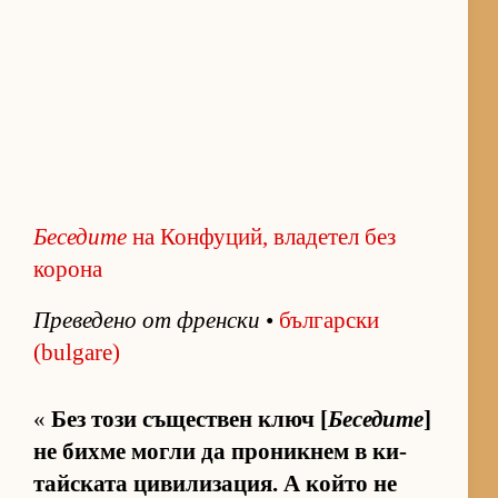
Беседите
на Конфуций, владетел без
корона
Пре­ве­дено от френ­ски
•
бъл­гар­ски
(bulgare)
«
Без този съ­щес­т­вен ключ [
Беседите
]
не бихме могли да про­ник­нем в ки­
тайс­ката ци­ви­ли­за­ция. А който не