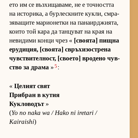
ето им се въз­хи­ща­ва­ме, не е точ­ността
на ис­то­ри­ка, а бур­лес­к­ните кук­ли, смра­
зя­ва­щите ма­ри­о­нетки на па­на­ир­джи­я­та,
ко­ито той кара да тан­цу­ват на края на
не­ви­дими конци чрез «
[сво­я­та] пищна
еру­ди­ция, [сво­я­та] свръ­хи­зос­т­рена
чув­с­т­ви­тел­ност, [сво­е­то] вро­дено чув­
5
с­тво за драма
»
:
«
Це­лият свят
Приб­ран в ку­тия
Кукловодът
»
(
Yo no naka wa / Hako ni iretari /
Kairaishi
)