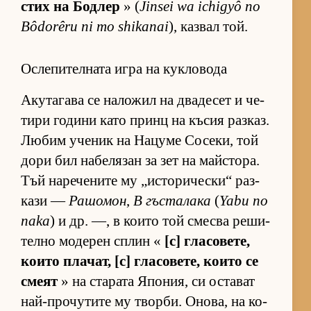
стих на Бод­лер
» (
Jinsei wa ichigyô no
Bôdorêru ni mo shikanai
), каз­вал той.
Ослепителната игра на кукловода
Аку­та­гава се на­ло­жил на два­де­сет и че­
тири го­дини като принц на къ­сия раз­каз.
Лю­бим уче­ник на На­цуме Со­се­ки, той
дори бил на­бе­ля­зан за зет на майс­то­ра.
Тъй на­ре­че­ните му „ис­то­ри­чес­ки“ раз­
кази —
Рашомон
,
В гъс­та­лака
(
Yabu no
naka
) и др. —, в ко­ито той смесва ре­ши­
телно мо­де­рен сплин «
[с] гла­со­ве­те,
ко­ито пла­чат, [с] гла­со­ве­те, ко­ито се
смеят
» на ста­рата Япо­ния, си ос­та­ват
най-про­чу­тите му твор­би. Оно­ва, на ко­