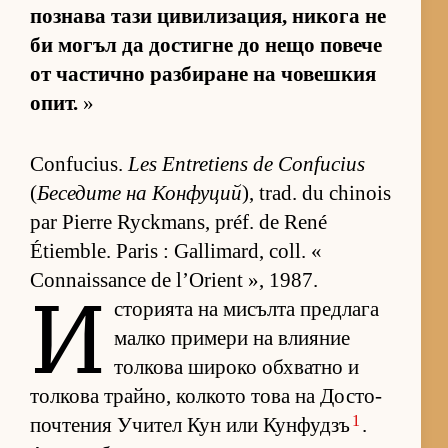
поз­нава тази ци­ви­ли­за­ция, ни­кога не
би мо­гъл да дос­тигне до нещо по­вече
от час­тично раз­би­ране на чо­веш­кия
опит.
»
Confucius.
Les Entretiens de Confucius
(
Бе­се­дите на Кон­фу­ций
), trad. du chinois
par Pierre Ryckmans, préf. de René
Étiemble. Paris : Gallimard, coll. «
Connaissance de l’Orient », 1987.
И
с­то­ри­ята на ми­сълта пред­лага
малко при­мери на вли­я­ние
тол­кова ши­роко об­х­ватно и
тол­кова трай­но, кол­кото това на Дос­то­
1
поч­те­ния Учи­тел Кун или Кун­фу­дзъ
.