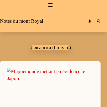
Passer
au
contenu
Notes du mont Royal
български (bulgare)