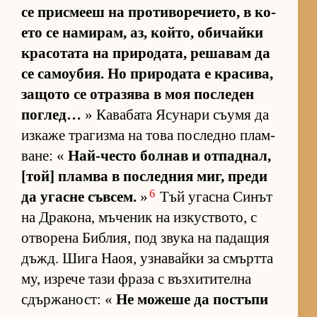
се прис­мееш на про­ти­во­ре­чи­е­то, в ко­
ето се на­ми­рам, аз, кой­то, оби­чайки
кра­со­тата на при­ро­да­та, ре­ша­вам да
се са­мо­у­бия. Но при­ро­дата е кра­си­ва,
за­щото се от­ра­зява в моя пос­ле­ден
пог­лед…
» Ка­ва­бата Ясу­нари съ­умя да
из­каже тра­гизма на това пос­ледно плам­
ва­не: «
Най-често бол­нав и от­пад­нал,
[той] пламва в пос­лед­ния миг, преди
6
да угасне съв­сем.
»
Тъй угасна Си­нът
на Дра­ко­на, мъ­че­ник на из­кус­т­во­то, с
от­во­рена Биб­лия, под звука на па­да­щия
дъжд. Шига На­оя, уз­на­вайки за смъртта
му, из­рече тази фраза с въз­хи­ти­телна
сдър­жа­ност: «
Не мо­жеше да пос­тъпи