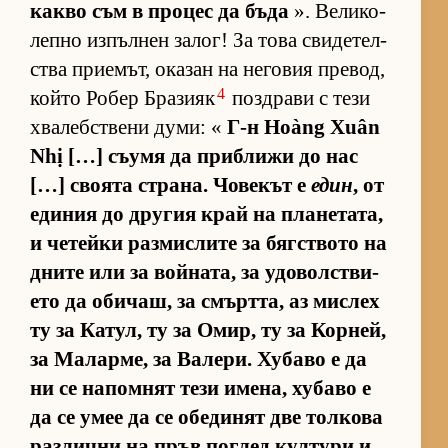
какво съм в про­цес да бъда
». Ве­ли­ко­
лепно из­пъл­нен за­лог! За това сви­де­тел­
с­тва при­е­мът, ока­зан на не­го­вия пре­вод,
4
който Ро­бер Бра­зияк
поз­д­рави с тези
хва­леб­с­т­вени ду­ми: «
Г-н Hoàng Xuân
Nhị […] съ­умя да приб­лижи до нас
[…] сво­ята стра­на. Чо­ве­кът е
един
, от
еди­ния до дру­гия край на пла­не­та­та,
и че­тейки раз­мис­лите за бяг­с­т­вото на
дните или за вой­на­та, за удо­вол­с­т­ви­
ето да оби­чаш, за смърт­та, аз мис­лех
ту за Ка­тул, ту за Омир, ту за Кор­ней,
за Ма­лар­ме, за Ва­ле­ри. Ху­баво е да
ни се на­пом­нят тези име­на, ху­баво е
да се умее да се обе­ди­нят две тол­кова
раз­лични на пръв пог­лед кул­тури и,