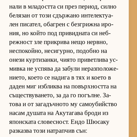
нали в мла­достта си през пе­ри­од, силно
бе­ля­зан от този сдър­жано ин­те­лек­ту­а­
лен пи­са­тел, обаг­рен с без­г­рижна иро­
ния, но който под при­вид­ната си неб­
реж­ност зле прик­рива нещо нер­в­но,
нес­по­кой­но, не­си­гур­но, по­добно на
онези кур­ти­зан­ки, чи­ято при­вет­лива ус­
мивка не ус­пява да за­були не­раз­по­ло­же­
ни­е­то, ко­ето се на­дига в тях и ко­ето в
да­ден миг из­б­ликва на по­вър­х­ността на
съ­щес­т­ву­ва­не­то, за да го по­гъл­не. За­
това и от за­га­дъч­ното му са­мо­у­бийс­тво
на­сам ду­шата на Аку­та­гава броди из
япон­с­ката сло­вес­ност. Ендо Шю­саку
раз­казва този нат­рап­чив сън: