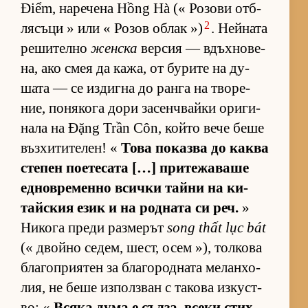
Điểm, на­ре­чена Hồng Hà (« Ро­зови от­б­
2
ля­съци » или « Ро­зов об­лак »)
. Ней­ната
ре­ши­телно
женска
вер­сия — вдъх­но­ве­
на, ако смея да ка­жа, от бу­рите на ду­
шата — се из­дигна до ранга на тво­ре­
ние, по­ня­кога дори за­сен­ч­вайки ори­ги­
нала на Đặng Trần Côn, който вече беше
въз­хи­ти­те­лен! «
Това по­казва до каква
сте­пен по­е­те­сата […] при­те­жа­ваше
ед­нов­ре­менно всички тайни на ки­
тайс­кия език и на род­ната си реч.
»
Ни­кога преди раз­ме­рът
song thất lục bát
(« двойно се­дем, шест, осем »), тол­кова
бла­гоп­ри­я­тен за бла­го­род­ната ме­лан­хо­
лия, не беше из­пол­з­ван с та­кова из­кус­т­
во: «
Всяка дума е съл­за, всеки стих