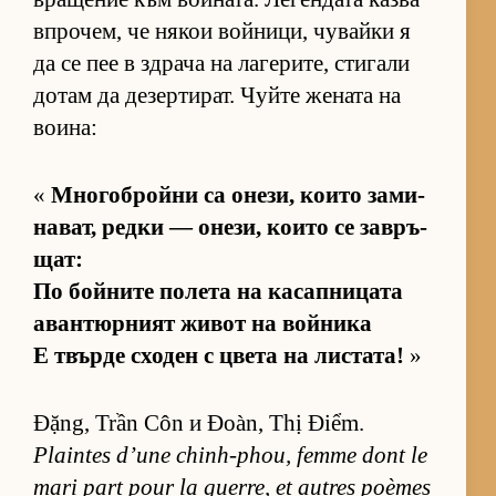
впро­чем, че ня­кои вой­ни­ци, чу­вайки я
да се пее в здрача на ла­ге­ри­те, сти­гали
до­там да де­зер­ти­рат. Чуйте же­ната на
во­и­на:
«
Мно­гоб­ройни са оне­зи, ко­ито за­ми­
на­ват, редки — оне­зи, ко­ито се зав­ръ­
щат:
По бой­ните по­лета на ка­сап­ни­цата
аван­тюр­ният жи­вот на вой­ника
Е твърде схо­ден с цвета на лис­та­та!
»
Đặng, Trần Côn и Đoàn, Thị Điểm.
Plaintes d’une chinh-phou, femme dont le
mari part pour la guerre, et autres poèmes