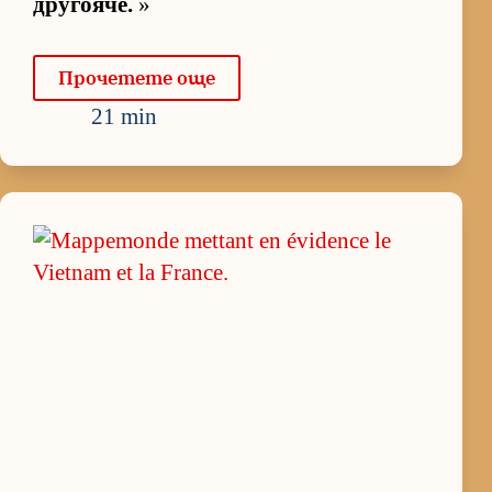
дру­го­я­че.
»
Про­че­тете още
21 min