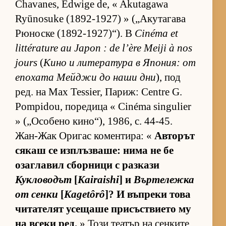
Chavanes, Edwige de, « Akutagawa
Ryūnosuke (1892-1927) » („А­ку­та­гава
Рю­носке (1892-1927)“). В
Cinéma et
littérature au Japon : de l’ère Meiji à nos
jours
(
Кино и ли­те­ра­тура в Япо­ния: от
епо­хата Мей­джи до наши дни
), под
ред. на Max Tessier, Па­риж: Centre G.
Pompidou, по­ре­дица « Cinéma singulier
» („О­со­бено ки­но­“), 1986, с. 44-45.
Жан-Жак Ори­гас ко­мен­ти­ра: «
Ав­то­рът
ся­каш се из­п­лъз­ва­ше: нима не бе
озаг­ла­вил сбор­ници с раз­кази
Кукловодът
[
Kairaishi
] и
Вър­те­лежка
от сенки
[
Kagetôrô
]? И въп­реки това
чи­та­те­лят усе­щаше при­със­т­ви­ето му
на всеки ред.
» Този те­а­тър на сен­ките