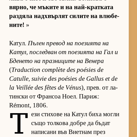
вяр­но, че мъ­ките и на най-крат­ката
раз­дяла над­х­вър­лят си­лите на влю­бе­
ни­те!
»
Ка­тул.
Пъ­лен пре­вод на по­е­зи­ята на
Ка­тул, пос­лед­ван от по­е­зи­ята на Гал и
Бде­нето на праз­ни­ците на Ве­нера
(
Traduction complète des poésies de
Catulle, suivie des poésies de Gallus et de
la Veillée des fêtes de Vénus
), прев. от ла­
тин­ски от Фран­соа Но­ел. Па­риж:
Rémont, 1806.
Т
ези сти­хове на Ка­тул биха могли
също тол­кова добре да бъ­дат
на­пи­сани във Ви­ет­нам през