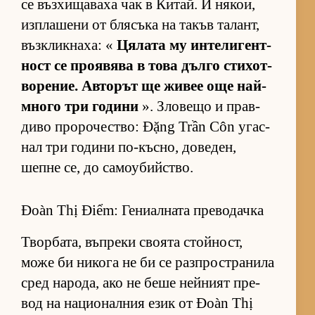
се въз­хи­ща­ваха чак в Ки­тай. И ня­кои,
из­п­ла­шени от бля­съка на та­къв та­лант,
въз­к­лик­на­ха: «
Ця­лата му ин­те­ли­ген­т­
ност се про­я­вява в това дълго сти­хот­
во­ре­ние. Ав­то­рът ще жи­вее още най-
много три го­дини
». Зло­вещо и прав­
диво про­ро­чес­т­во: Đặng Trần Côn угас­
нал три го­дини по-къс­но, до­ве­ден,
шепне се, до са­мо­у­бийс­т­во.
Đoàn Thị Điểm: Гениалната преводачка
Твор­ба­та, въп­реки сво­ята стой­ност,
може би ни­кога не би се раз­п­рос­т­ра­нила
сред на­ро­да, ако не беше ней­ният пре­
вод на на­ци­о­нал­ния език от Đoàn Thị