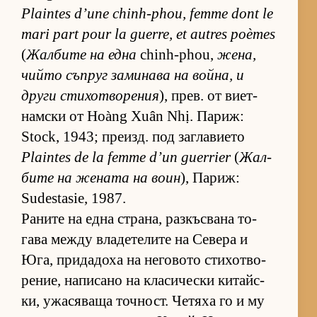
Plaintes d’une chinh-phou, femme dont le
mari part pour la guerre, et autres poèmes
(
Жал­бите на една
chinh-phou,
же­на,
чийто съп­руг за­ми­нава на вой­на, и
други сти­хот­во­ре­ния
), прев. от ви­ет­
нам­ски от Hoàng Xuân Nhị. Па­риж:
Stock, 1943; пре­изд. под заг­ла­ви­ето
Plaintes de la femme d’un guerrier
(
Жал­
бите на же­ната на воин
), Па­риж:
Sudestasie, 1987.
Ра­ните на една стра­на, раз­къс­вана то­
гава между вла­де­те­лите на Се­вера и
Юга, при­да­доха на не­го­вото сти­хот­во­
ре­ние, на­пи­сано на кла­си­чески ки­тайс­
ки, ужа­ся­ваща точ­ност. Че­тяха го и му