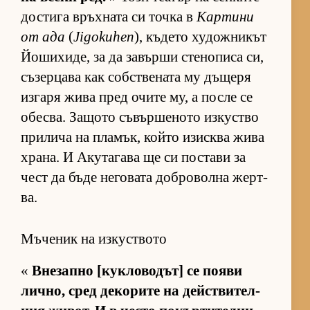
дос­тига връх­ната си точка в
Кар­тини
от ада
(
Jigokuhen
), къ­дето ху­дож­ни­кът
Йо­ши­хи­де, за да за­върши сте­но­писа си,
съ­зер­цава как соб­с­т­ве­ната му дъ­щеря
из­гаря жива пред очите му, а после се
обес­ва. За­щото съ­вър­ше­ното из­кус­тво
при­лича на пла­мък, който изис­ква жива
хра­на. И Аку­та­гава ще си пос­тави за
чест да бъде не­го­вата доб­ро­волна жер­т­
ва.
Мъченик на изкуството
«
Вне­запно [кук­ло­во­дът] се по­яви
лич­но, сред де­ко­рите на дейс­т­ви­тел­