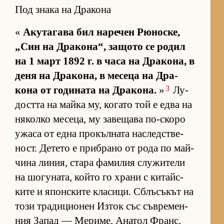
Под знака на Дракона
«
Аку­та­гава бил на­ре­чен Рю­нос­ке,
„Син на Дра­ко­на“, за­щото се ро­дил
на 1 март 1892 г. в часа на Дра­ко­на, в
деня на Дра­ко­на, в ме­сеца на Дра­
3
кона от го­ди­ната на Дра­ко­на.
»
Лу­
достта на майка му, ко­гато той е едва на
ня­колко ме­се­ца, му за­ве­щава по-скоро
ужаса от една про­къл­ната нас­лед­с­тве­
ност. Де­тето е приб­рано от рода по май­
чина ли­ния, стара фа­ми­лия слу­жи­тели
на шо­гу­на­та, който го храни с ки­тайс­
ките и япон­с­ките кла­си­ци. Сблъ­съ­кът на
този тра­ди­ци­о­нен Из­ток със съв­ре­мен­
ния За­пад — Ме­ри­ме, Ана­тол Франс,