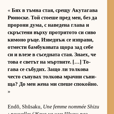
«
Бях в тъмна стая, срещу Аку­та­гава
Рю­нос­ке. Той сто­еше пред мен, без да
про­рони ду­ма, с на­ве­дена глава и
скръс­тени върху прот­ри­тото си сиво
ки­моно ръ­це. Из­вед­нъж се из­п­ра­ви,
от­мести бам­бу­ко­вата щора зад себе
си и влезе в съ­сед­ната стая. Зна­ех, че
това е све­тът на мър­т­ви­те. […] То­
гава се съ­бу­дих. Защо ли тол­кова
често съ­ну­вах тол­кова мрачни съ­ни­
ща? До мен жена ми спеше спо­кой­но.
»
Endô, Shûsaku,
Une femme nommée Shizu