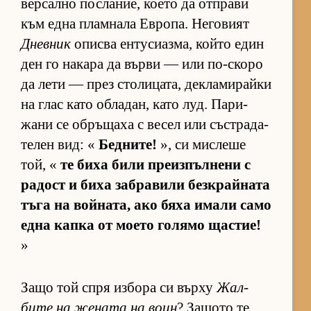
вер­сално пос­ла­ние, ко­ето да от­п­рави
към една плам­нала Ев­ро­па. Не­го­вият
Дневник
описва ен­ту­си­аз­ма, който един
ден го на­кара да върви — или по-скоро
да лети — през сто­ли­ца­та, дек­ла­ми­райки
на глас като об­ла­дан, като луд. Па­ри­
жани се об­ръ­щаха с ве­сел или със­т­ра­да­
те­лен вид: «
Бедните!
», си мис­леше
той, «
те биха били пре­из­пъл­нени с
ра­дост и биха заб­ра­вили без­к­рай­ната
тъга на вой­на­та, ако бяха имали само
една капка от мо­ето го­лямо щас­тие!
»
Защо той спря из­бора си върху
Жал­
бите на же­ната на воин
? За­щото те