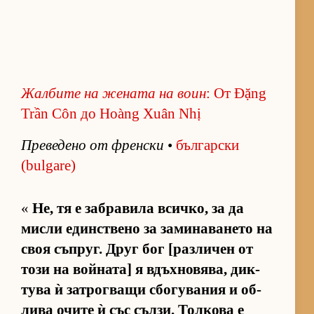
Жал­бите на же­ната на воин
: От Đặng
Trần Côn до Hoàng Xuân Nhị
Пре­ве­дено от френ­ски
•
бъл­гар­ски
(bulgare)
«
Не, тя е заб­ра­вила всич­ко, за да
мисли един­с­т­вено за за­ми­на­ва­нето на
своя съп­руг. Друг бог [раз­ли­чен от
този на вой­на­та] я вдъх­но­вя­ва, дик­
тува ѝ зат­рог­ващи сбо­гу­ва­ния и об­
лива очите ѝ със съл­зи. Тол­кова е