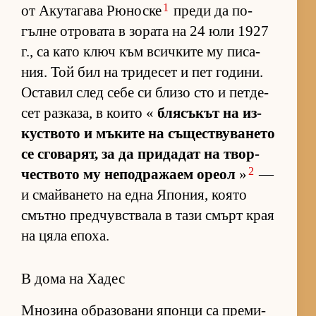
1
от Аку­та­гава Рю­носке
преди да по­
гълне от­ро­вата в зо­рата на 24 юли 1927
г., са като ключ към всич­ките му пи­са­
ния. Той бил на три­де­сет и пет го­ди­ни.
Ос­та­вил след себе си близо сто и пет­де­
сет раз­ка­за, в ко­ито «
бля­съ­кът на из­
кус­т­вото и мъ­ките на съ­щес­т­ву­ва­нето
се сго­ва­рят, за да при­да­дат на твор­
2
чес­т­вото му не­под­ра­жаем ореол
»
—
и смай­ва­нето на една Япо­ния, ко­ято
смътно пред­чув­с­т­вала в тази смърт края
на цяла епо­ха.
В дома на Хадес
Мно­зина об­ра­зо­вани японци са пре­ми­