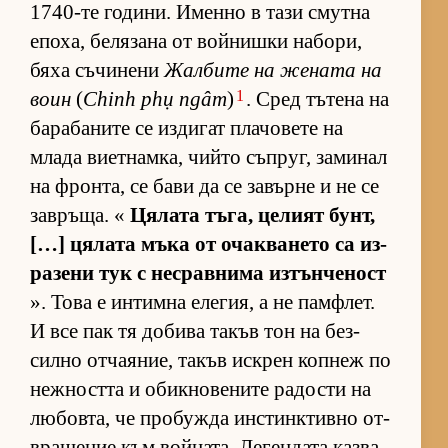
1740-те го­ди­ни. Именно в тази смутна
епо­ха, бе­ля­зана от вой­нишки на­бо­ри,
бяха съ­чи­нени
Жал­бите на же­ната на
1
воин
(
Chinh phụ ngâm
)
. Сред тъ­тена на
ба­ра­ба­ните се из­ди­гат пла­чо­вете на
млада ви­ет­нам­ка, чийто съп­руг, за­ми­нал
на фрон­та, се бави да се за­върне и не се
зав­ръ­ща. «
Ця­лата тъ­га, це­лият бунт,
[…] ця­лата мъка от очак­ва­нето са из­
ра­зени тук с нес­рав­нима из­тън­че­ност
». Това е ин­тимна еле­гия, а не пам­ф­лет.
И все пак тя до­бива та­къв тон на без­
силно от­ча­я­ние, та­къв ис­к­рен коп­неж по
неж­ността и обик­но­ве­ните ра­дости на
лю­бов­та, че про­бужда ин­с­тин­к­тивно от­
в­ра­ще­ние към вой­на­та. Ле­ген­дата казва