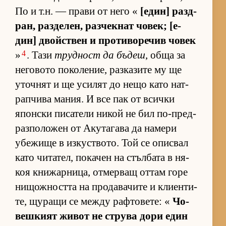
По и т.н. — прави от него «
[е­дин] раз­д­
ран, раз­де­лен, раз­чек­нат чо­век; [е­
дин] двойс­т­вен и про­ти­во­ре­чив чо­век
4
»
. Тази
труд­ност да бъ­деш
, обща за
не­го­вото по­ко­ле­ние, раз­ка­зите му ще
уточ­нят и ще уси­лят до нещо като нат­
рап­чива ма­ния. И все пак от всички
япон­ски пи­са­тели ни­кой не бил по-пред­
раз­по­ло­жен от Аку­та­гава да на­мери
убе­жище в из­кус­т­во­то. Той се опис­вал
като чи­та­тел, по­ка­чен на стъл­бата в ня­
коя кни­жар­ни­ца, от­мер­ващ от­там горе
ни­щож­ността на про­да­ва­чите и кли­ен­ти­
те, щу­ращи се между раф­то­ве­те: «
Чо­
веш­кият жи­вот не струва дори един