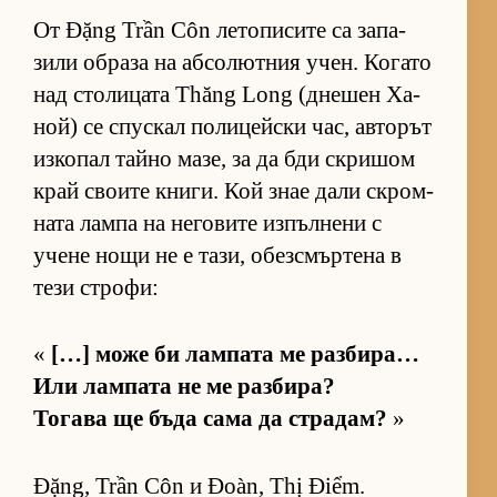
От Đặng Trần Côn ле­то­пи­сите са за­па­
зили об­раза на аб­со­лют­ния учен. Ко­гато
над сто­ли­цата Thăng Long (дне­шен Ха­
ной) се спус­кал по­ли­цейски час, ав­то­рът
из­ко­пал тайно ма­зе, за да бди скри­шом
край сво­ите кни­ги. Кой знае дали скром­
ната лампа на не­го­вите из­пъл­нени с
учене нощи не е та­зи, обез­смър­тена в
тези стро­фи:
«
[…] може би лам­пата ме раз­би­ра…
Или лам­пата не ме раз­би­ра?
То­гава ще бъда сама да стра­дам?
»
Đặng, Trần Côn и Đoàn, Thị Điểm.