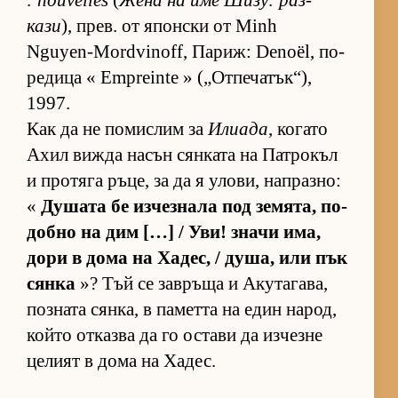
: nouvelles
(
Жена на име Ши­зу: раз­
кази
), прев. от япон­ски от Minh
Nguyen-Mordvinoff, Па­риж: Denoël, по­
ре­дица « Empreinte » („От­пе­ча­тък­“),
1997.
Как да не по­мис­лим за
Илиада
, ко­гато
Ахил вижда на­сън сян­ката на Пат­ро­къл
и про­тяга ръ­це, за да я уло­ви, нап­раз­но:
«
Ду­шата бе из­чез­нала под зе­мя­та, по­
добно на дим […] / Уви! значи има,
дори в дома на Ха­дес, / ду­ша, или пък
сянка
»? Тъй се зав­ръща и Аку­та­га­ва,
поз­ната сян­ка, в па­метта на един на­род,
който от­казва да го ос­тави да из­чезне
це­лият в дома на Ха­дес.