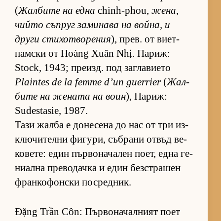
(
Жал­бите на една
chinh-phou,
же­на,
чийто съп­руг за­ми­нава на вой­на, и
други сти­хот­во­ре­ния
), прев. от ви­ет­
нам­ски от Hoàng Xuân Nhị. Па­риж:
Stock, 1943; пре­изд. под заг­ла­ви­ето
Plaintes de la femme d’un guerrier
(
Жал­
бите на же­ната на воин
), Па­риж:
Sudestasie, 1987.
Тази жалба е до­не­сена до нас от три из­
к­лю­чи­телни фи­гу­ри, съб­рани от­въд ве­
ко­ве­те: един пър­во­на­ча­лен по­ет, една ге­
ни­ална пре­во­дачка и един без­стра­шен
фран­ко­фон­ски пос­ред­ник.
Đặng Trần Côn: Първоначалният поет