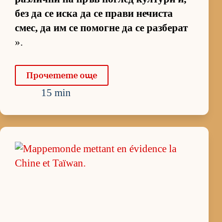
без да се иска да се прави не­чиста
смес, да им се по­могне да се раз­бе­рат
».
Про­че­тете още
15 min