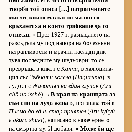
ния жи­вот. И в често по­кър­ти­телни
творби той описа […] нат­рап­чи­вите
мис­ли, ко­ито малко по малко го
връх­ле­тяха и ко­ито тряб­ваше да го
от­не­сат.
» През 1927 г. раз­па­да­нето на
раз­съ­дъка му под на­пора на бо­лез­нени
нат­рап­ли­вости и мрачни нас­лади дик­
тува пос­лед­ните му ше­дьов­ри: то се
прев­ръща в ки­кот с
Каппа
, в ха­лю­ци­на­
ция със
Зъб­чати ко­лела
(
Haguruma
), в
лу­дост с
Жи­во­тът на един глу­пак
(
Aru
ahô no isshô
). «
В края на кра­и­щата аз
съм син на луда жена
», приз­нава той в
Писмо до един стар при­я­тел
(
Aru kyûyû
e okuru shuki
), на­пи­сано в на­ве­че­ри­ето
на смъртта му. И до­ба­вя: «
Може би ще