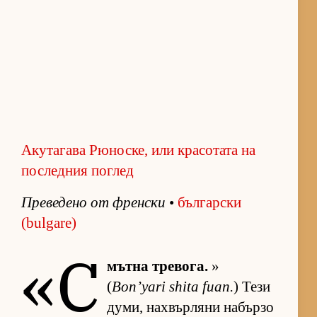
Акутагава Рюноске, или красотата на
последния поглед
Пре­ве­дено от френ­ски
•
бъл­гар­ски
(bulgare)
«С
мътна тре­во­га.
»
(
Bon’yari shita fuan.
) Тези
ду­ми, нах­вър­ляни на­бързо