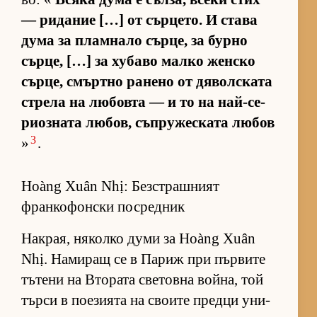
— ри­да­ние […] от сър­це­то. И става
дума за плам­нало сър­це, за бурно
сър­це, […] за ху­баво малко жен­ско
сър­це, смър­тно ра­нено от дя­вол­с­ката
стрела на лю­бовта — и то на най-се­
ри­оз­ната лю­бов, съп­ру­жес­ката лю­бов
3
»
.
Hoàng Xuân Nhị: Безстрашният
франкофонски посредник
Нак­рая, ня­колко думи за Hoàng Xuân
Nhị. На­ми­ращ се в Па­риж при пър­вите
тъ­тени на Вто­рата све­товна вой­на, той
търси в по­е­зи­ята на сво­ите предци уни­