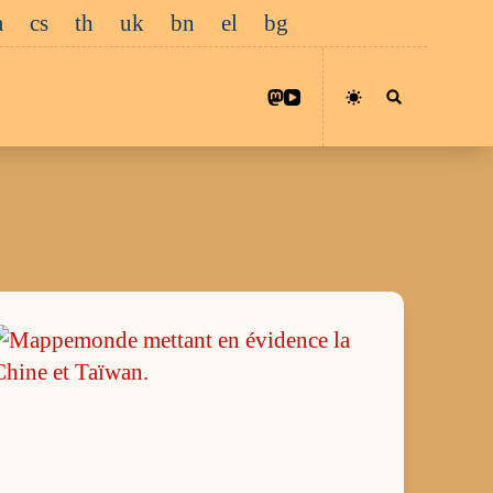
a
cs
th
uk
bn
el
bg