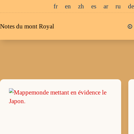
Passer
fr
en
zh
es
ar
ru
de
au
contenu
Notes du mont Royal