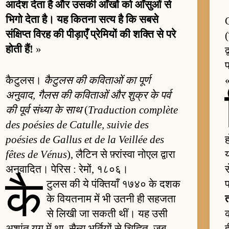
आदेश देता है और उसकी आँखों को आँसुओं से
भिगो देता है। यह कितना सत्य है कि सबसे
संक्षिप्त विरह की पीड़ाएँ प्रेमियों की शक्ति से परे
होती हैं!
»
कैटुलस।
कैटुलस की कविताओं का पूर्ण
अनुवाद, गैलस की कविताओं और शुक्र के पर्व
की पूर्व संध्या के साथ
(
Traduction complète
des poésies de Catulle, suivie des
poésies de Gallus et de la Veillée des
ह
fêtes de Vénus
), लैटिन से फ़्रांस्वा नोएल द्वारा
अनुवादित। पेरिस : रेमों, १८०६।
स
कै
टुलस की ये पंक्तियाँ १७४० के दशक
प
के वियतनाम में भी उतनी ही सहजता
से लिखी जा सकती थीं। यह उसी
अशांत युग में था, सैन्य भर्तियों से चिह्नित, जब