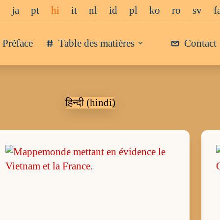
ja
pt
hi
it
nl
id
pl
ko
ro
sv
f
Préface
Table des matières
Contact
हिन्दी (hindi)