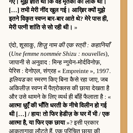
गए। मुझे ज्ञात था कि वह मृतकों का लोक था।
[…] तभी मेरी नींद खुल गई। आख़िर क्यों मुझे
इतने विकृत स्वप्न बार-बार आते थे? मेरे पास ही,
मेरी पत्नी शांति से सो रही थी।
»
एंदो, शूसाकु,
शिज़ु नाम की एक स्त्री : कहानियाँ
(
Une femme nommée Shizu : nouvelles
),
जापानी से अनुवाद : मिन्ह न्गुयेन-मोर्दविनोफ़,
पेरिस : देनोएल, संग्रह « Empreinte », 1997.
इलियड
का स्मरण किए बिना कैसे रहा जाए, जब
अकिलीज़ स्वप्न में पैत्रोक्लस की छाया देखता है
और उसे थामने के लिए व्यर्थ ही बाँहें फैलाता है : «
आत्मा धुएँ की भाँति धरती के नीचे विलीन हो गई
थी […] / हाय! तो फिर हेडीज़ के घर में भी / एक
आत्मा है, या फिर एक छाया
»? इसी प्रकार
आकुतागावा लौटते हैं, एक परिचित छाया की