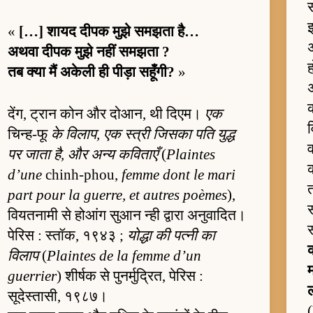
इ
«
[…] शायद दीपक मुझे समझता है…
अ
अथवा दीपक मुझे नहीं समझता ?
ह
तब क्या मैं अकेली ही पीड़ा सहूँगी?
»
क
देंग, ट्रान कोन और दोआन, थी दिएम।
एक
व
चिन्ह-फू
के विलाप, एक स्त्री जिसका पति युद्ध
व
पर जाता है, और अन्य कविताएँ
(
Plaintes
क
d’une
chinh-phou,
femme dont le mari
part pour la guerre, et autres poèmes
),
स
वियतनामी से होआंग सुआन न्ही द्वारा अनुवादित।
पेरिस : स्तॉक, १९४३ ;
योद्धा की पत्नी का
विलाप
(
Plaintes de la femme d’un
म
guerrier
) शीर्षक से पुनर्मुद्रित, पेरिस :
ल
सूदेस्तासी, १९८७।