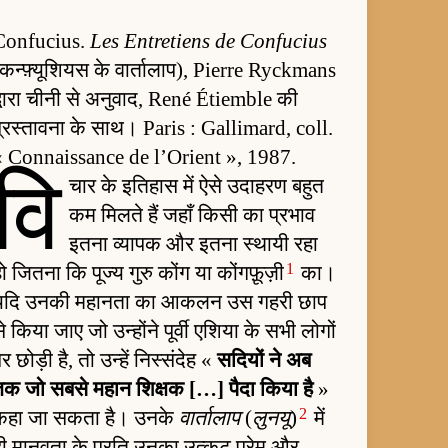
Confucius.
Les Entretiens de Confucius
(कन्फ़्यूशियस के वार्तालाप), Pierre Ryckmans
द्वारा चीनी से अनुवाद, René Étiemble की
प्रस्तावना के साथ। Paris : Gallimard, coll.
« Connaissance de l’Orient », 1987.
वि
चार के इतिहास में ऐसे उदाहरण बहुत
कम मिलते हैं जहाँ किसी का प्रभाव
इतना व्यापक और इतना स्थायी रहा
1
ो जितना कि पूज्य गुरु कोंग या कोंगफ़ूज़ी
का।
यदि उनकी महानता का आकलन उस गहरी छाप
े किया जाए जो उन्होंने पूर्वी एशिया के सभी लोगों
र छोड़ी है, तो उन्हें निस्संदेह «
सदियों ने अब
तक जो सबसे महान शिक्षक […] पैदा किया है
»
2
कहा जा सकता है। उनके
वार्तालाप
(
लुनयू
)
में
ही मानवता के प्रति उनका उत्कट प्रेम और