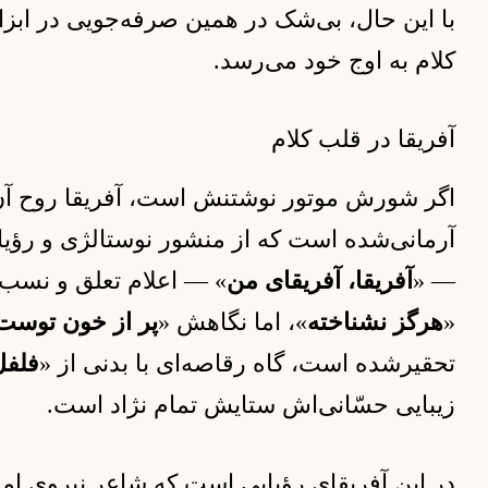
با این حال، بی‌شک در همین صرفه‌جویی در ابز
کلام به اوج خود می‌رسد.
آفریقا در قلب کلام
اگر شورش موتور نوشتنش است، آفریقا روح آن
آرمانی‌شده است که از منشور نوستالژی و رؤیا
— «
آفریقا، آفریقای من
» — اعلام تعلق و نسب ا
«
هرگز نشناخته
»، اما نگاهش «
پر از خون توست
تحقیرشده است، گاه رقاصه‌ای با بدنی از «
فلفل
زیبایی حسّانی‌اش ستایش تمام نژاد است.
در این آفریقای رؤیایی است که شاعر نیروی امید 