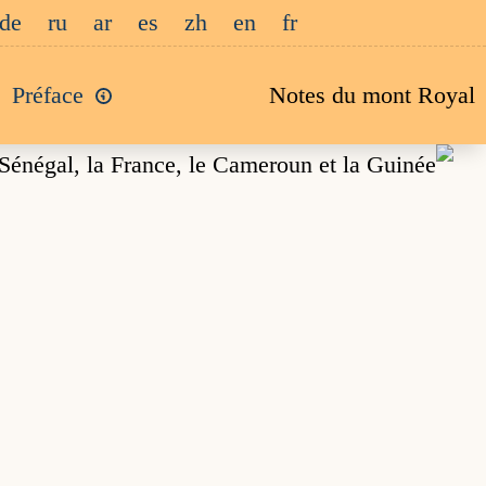
Passe
de
ru
ar
es
zh
en
fr
a
Préface
Notes du mont Royal
conten