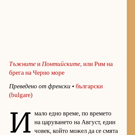
Тъжните
и
Понтийските
, или Рим на
брега на Черно море
Пре­ве­дено от френ­ски
•
бъл­гар­ски
(bulgare)
И
мало едно вре­ме, по вре­мето
на ца­ру­ва­нето на Ав­густ, един
чо­век, който мо­жел да се смята