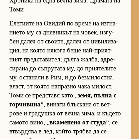
Хроника на една вечна зима: Драмата на
Томи
Еле­ги­ите на Ови­дий по време на из­г­на­
ни­ето му са днев­ни­кът на чо­век, из­гу­
бен да­леч от сво­и­те, да­леч от ци­ви­ли­за­
ция, на ко­ято ня­кога беше най-при­ят­
ният пред­с­та­ви­тел; дълга жал­ба, ад­ре­
си­рана до съп­ру­гата му, до при­я­те­лите
му, ос­та­нали в Рим, и до без­ми­лос­тна
власт, от ко­ято нап­разно чака ми­лост.
Томи се пред­с­тавя като „
зе­мя, пълна с
гор­чи­вина
“, ви­наги блъс­кана от вет­
рове и гра­душка от вечна зи­ма, и къ­дето
са­мото ви­но, „
вка­ме­нено от студа
“, се
втвър­дява в лед, който трябва да се