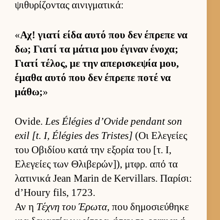
ψιθυρίζοντας αι­νιγ­ματικά:
«
Αχ! γιατί είδα αυτό που δεν έπρεπε να
δω; Γιατί τα μάτια μου έγιναν ένοχα;
Γιατί τέλος, με την απερισκεψία μου,
έμαθα αυτό που δεν έπρεπε ποτέ να
μάθω;
»
Ovide.
Les Élégies d’Ovide pendant son
exil [t. I, Élégies des Tristes]
(Οι Ελεγείες
του Οβιδίου κατά την εξορία του [τ. Ι,
Ελεγείες των Θλιβερών]), μτ­φρ. από τα
λατινικά Jean Marin de Kervillars. Παρίσι:
d’Houry fils, 1723.
Αν η
Τέχνη του Έρωτα
, που δημοσιεύ­θηκε