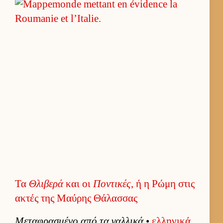
Τα
Θλιβερά
και οι
Ποντικές
, ή η Ρώμη στις
ακτές της Μαύρης Θάλασσας
Μεταφρασμένο από τα γαλ­λικά
•
ελ­ληνικά