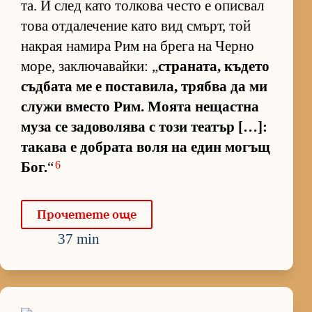
та. И след като тол­кова често е опис­вал
това от­да­ле­че­ние като вид смърт, той
нак­рая на­мира Рим на брега на Черно
мо­ре, зак­лю­ча­вай­ки: „
стра­на­та, къ­дето
съд­бата ме е пос­та­ви­ла, трябва да ми
служи вместо Рим. Мо­ята не­щас­тна
муза се за­до­во­лява с този те­а­тър […]:
та­кава е доб­рата воля на един мо­гъщ
6
Бог.
“
Про­че­тете още
37 min