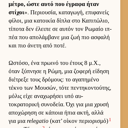
μέτρο, ώστε αυτό που έγραφα ήταν
στίχοι
». Περιου­σία, καταγωγή, επιφανείς
φίλοι, μια κατοι­κία δίπλα στο Καπιτώλιο,
τίποτα δεν έλειπε σε αυ­τόν τον Ρωμαίο ιπ­
πέα που απολάμ­βανε μια ζωή πιο ασφαλή
και πιο άνετη από ποτέ.
Ωστόσο, ένα πρωινό του έτους 8 μ.Χ.,
όταν ξύπνησε η Ρώμη, μια ζοφερή εί­δηση
διέτρεξε τους δρόμους: το αγαπημένο
τέκνο των Μου­σών, τότε πεντηκοντού­της,
μόλις είχε αναχωρήσει υπό αυ­
τοκρατορική συνοδεία. Όχι για μια χρυσή
αποχώρηση σε κάποια ήπια ακτή, αλλά
1
για μια
relegatio
(κατ’ οί­κον περιο­ρισμό)
2