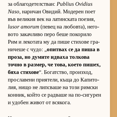
за об­ла­го­де­тел­с­т­ван:
Publius Ovidius
Naso
, на­ри­чан Ови­дий. Мо­де­рен поет
във ве­ли­кия век на ла­тин­с­ката по­е­зия,
lusor amorum
(пе­вец на лю­бов­та), не­го­
вото за­кач­ливо перо беше по­ко­рило
Рим и ле­ко­тата му да пише сти­хове гра­
ни­чеше с чу­до: „
опит­вах се да пиша в
про­за, но ду­мите ид­ваха тол­кова
точно в раз­мер, че то­ва, ко­ето пи­шех,
бяха сти­хове
“. Бо­гат­с­тво, про­из­ход,
прос­ла­вени при­я­те­ли, къща до Ка­пи­то­
лия, нищо не лип­с­ваше на този рим­ски
кон­ник, който се рад­ваше на по-си­гу­рен
и удо­бен жи­вот от вся­ко­га.