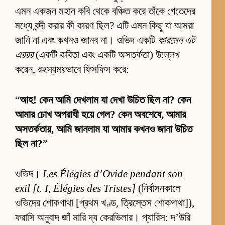
এমন একজন মহান কবি থেকে বঞ্চিত করে তাঁকে গেতেদের
মধ্যে বন্দী করার কী কারণ ছিল? এটি এমন কিছু যা আমরা
জানি না এবং কখনও জানব না। ওভিদ একটি
কারমেন এট
এররর
(একটি কবিতা এবং একটি অসতর্কতা) উল্লেখ
করেন, রহস্যময়ভাবে ফিসফিস করে:
“
আহ! কেন আমি দেখলাম যা দেখা উচিত ছিল না? কেন
আমার চোখ অপরাধী হয়ে গেল? কেন অবশেষে, আমার
অসতর্কতায়, আমি জানলাম যা আমার কখনও জানা উচিত
ছিল না?
”
ওভিদ।
Les Élégies d’Ovide pendant son
exil [t. I, Élégies des Tristes]
(নির্বাসনকালে
ওভিদের শোকগাথা [প্রথম খণ্ড, ত্রিস্তেস শোকগাথা]),
ফরাসি অনুবাদ জাঁ মারি দ্য কেরভিলার। প্যারিস: দ’উরি