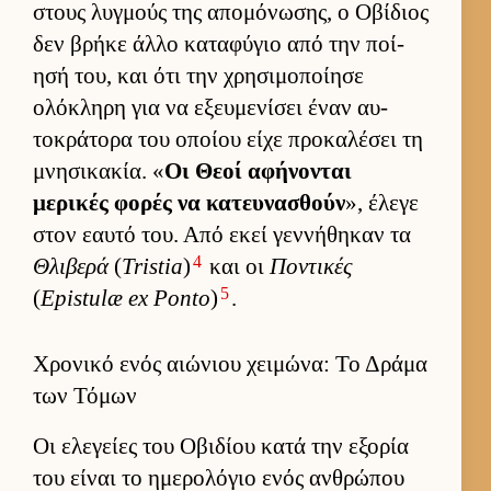
στους λυγ­μούς της απομόνωσης, ο Οβίδιος
δεν βρήκε άλλο καταφύγιο από την ποί­
ησή του, και ότι την χρησιμοποί­ησε
ολόκληρη για να εξευ­μενίσει έναν αυ­
τοκράτορα του οποίου είχε προκαλέσει τη
μνησικακία. «
Οι Θεοί αφήνονται
μερικές φορές να κατευ­νασθούν
», έλεγε
στον εαυτό του. Από εκεί γεν­νήθηκαν τα
4
Θλιβερά
(
Tristia
)
και οι
Ποντικές
5
(
Epistulæ ex Ponto
)
.
Χρονικό ενός αιώνιου χειμώνα: Το Δράμα
των Τόμων
Οι ελεγείες του Οβιδίου κατά την εξορία
του εί­ναι το ημερολόγιο ενός αν­θρώπου