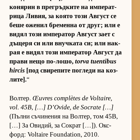
ко­ня­рин в прег­ръд­ките на им­пе­рат­
рица Ли­вия, за ко­ято този Ав­густ се
беше оже­нил бре­менна от друг; или е
ви­дял този им­пе­ра­тор Ав­густ зает с
дъ­щеря си или внуч­ката си; или нак­
рая е ви­дял този им­пе­ра­тор Ав­густ да
прави нещо по-ло­шо,
torva tuentibus
hircis
[под сви­ре­пите пог­леди на коз­
ли­те].
“
Вол­тер.
Œuvres complètes de Voltaire,
vol. 45B, […] D’Ovide, de Socrate […]
(Пълни съ­чи­не­ния на Вол­тер, том 45B,
[…] За Ови­дий, за Сок­рат […]). Ок­с­
форд: Voltaire Foundation, 2010.