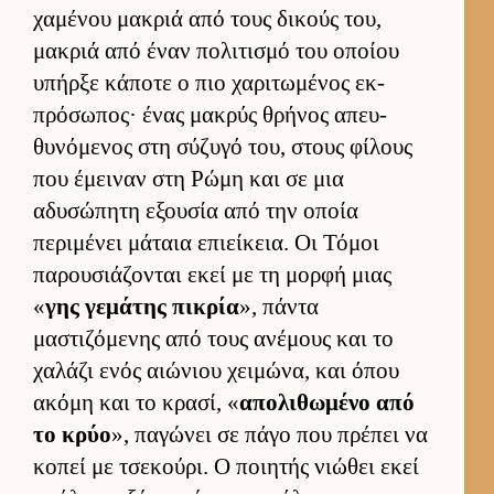
χαμένου μακριά από τους δικούς του,
μακριά από έναν πολιτισμό του οποίου
υπήρξε κάποτε ο πιο χαριτωμένος εκ­
πρόσωπος· ένας μακρύς θρήνος απευ­
θυνόμενος στη σύζυγό του, στους φίλους
που έμει­ναν στη Ρώμη και σε μια
αδυσώπητη εξου­σία από την οποία
περιμένει μάταια επιεί­κεια. Οι Τόμοι
παρου­σιάζονται εκεί με τη μορφή μιας
«
γης γεμάτης πικρία
», πάντα
μαστιζόμενης από τους ανέμους και το
χαλάζι ενός αιώνιου χει­μώνα, και όπου
ακόμη και το κρασί, «
απολιθωμένο από
το κρύο
», παγώνει σε πάγο που πρέπει να
κοπεί με τσεκού­ρι. Ο ποι­ητής νιώθει εκεί