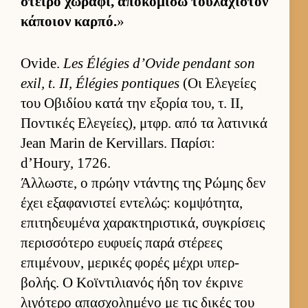
στείρο χωράφι, αποκομίσω του­λάχιστον
κάποιον καρ­πό.
»
Ovide.
Les Élégies d’Ovide pendant son
exil, t. II, Élégies pontiques
(Οι Ελεγείες
του Οβιδίου κατά την εξορία του, τ. ΙΙ,
Ποντικές Ελεγεί­ες), μτ­φρ. από τα λατινικά
Jean Marin de Kervillars. Παρίσι:
d’Houry, 1726.
Άλ­λωστε, ο πρώην ντάντης της Ρώμης δεν
έχει εξαφανιστεί εντελώς: κομ­ψότητα,
επιτηδευ­μένα χαρακτηριστικά, συγκρίσεις
περισ­σότερο ευ­φυείς παρά στέρεες
επιμένουν, μερικές φορές μέχρι υπερ­
βολής. Ο Κοϊντιλια­νός ήδη τον έκρινε
λιγότερο απασχολημένο με τις δικές του