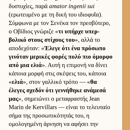
δυστυχίες, παρά
amator ingenii sui
(ερωτευ­μένο με τη δική του ιδιο­φυΐα).
Σύμ­φωνα με τον Σενέκα τον πρεσβύτερο,
ο Οβίδιος γνώριζε «
τι υπήρχε υπερ­
βολικό στους στίχους του
», αλλά το
αποδεχόταν: «
Έλεγε ότι ένα πρόσωπο
γινόταν μερικές φορές πολύ πιο όμορφο
από μια ελιά
». Αυτή η επιμονή να δίνει
κάποια μορφή στις σκέψεις του, κάποια
«
ελιά
», στον γαλ­λικό τρόπο — «
θα
έλεγες σχεδόν ότι γεν­νήθηκε ανάμεσά
μας
», σημειώνει ο μεταφραστής Jean
Marin de Kervillars — εί­ναι το τελευ­ταίο
σήμα της προσωπικότητάς του, η
ομολογημένη άρ­νηση να αφήσει την