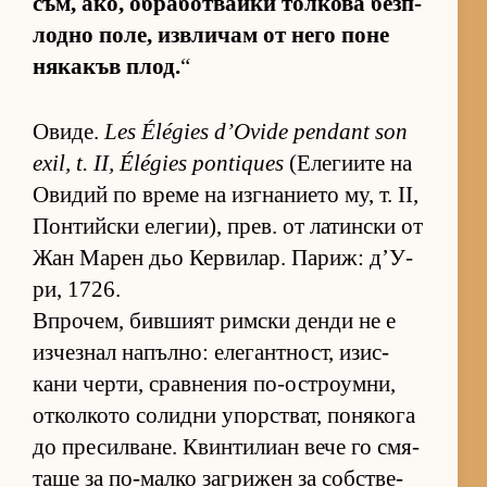
съм, ако, об­ра­бот­вайки тол­кова без­п­
лодно по­ле, из­в­ли­чам от него поне
ня­ка­къв плод.
“
Ови­де.
Les Élégies d’Ovide pendant son
exil, t. II, Élégies pontiques
(Е­ле­ги­ите на
Ови­дий по време на из­г­на­ни­ето му, т. II,
Пон­тийски еле­ги­и), прев. от ла­тин­ски от
Жан Ма­рен дьо Кер­ви­лар. Па­риж: д’У­
ри, 1726.
Впро­чем, бив­шият рим­ски денди не е
из­чез­нал на­пъл­но: еле­ган­т­ност, изис­
кани чер­ти, срав­не­ния по-ос­т­ро­ум­ни,
от­кол­кото со­лидни упор­с­т­ват, по­ня­кога
до пре­сил­ва­не. Квин­ти­лиан вече го смя­
таше за по-малко заг­ри­жен за соб­с­т­ве­