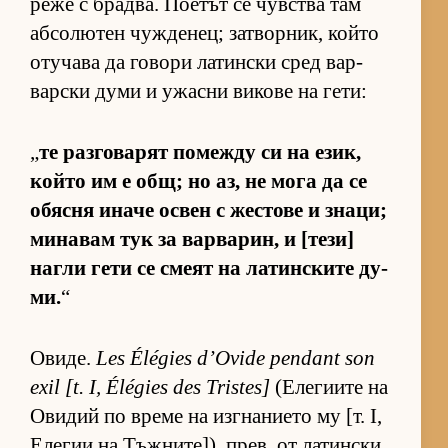
реже с брад­ва. По­е­тът се чув­с­тва там
аб­со­лю­тен чуж­де­нец; зат­вор­ник, който
оту­чава да го­вори ла­тин­ски сред вар­
вар­ски думи и ужасни ви­кове на ге­ти:
„
те раз­го­ва­рят по­между си на език,
който им е общ; но аз, не мога да се
обясня иначе ос­вен с жес­тове и зна­ци;
ми­на­вам тук за вар­ва­рин, и [те­зи]
нагли гети се смеят на ла­тин­с­ките ду­
ми.
“
Ови­де.
Les Élégies d’Ovide pendant son
exil [t. I, Élégies des Tristes]
(Е­ле­ги­ите на
Ови­дий по време на из­г­на­ни­ето му [т. I,
Еле­гии на Тъж­ни­те­]), прев. от ла­тин­ски