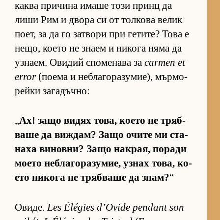
каква при­чина имаше този принц да
лиши Рим и двора си от тол­кова ве­лик
по­ет, за да го зат­вори при ге­ти­те? Това е
не­що, ко­ето не знаем и ни­кога няма да
уз­на­ем. Ови­дий спо­ме­нава за
carmen et
error
(по­ема и неб­ла­го­ра­зу­ми­е), мър­мо­
рейки за­га­дъч­но:
„
Ах! защо ви­дях то­ва, ко­ето не тряб­
ваше да виж­дам? Защо очите ми ста­
наха ви­нов­ни? Защо нак­рая, по­ради
мо­ето неб­ла­го­ра­зу­мие, уз­нах то­ва, ко­
ето ни­кога не тряб­ваше да знам?
“
Ови­де.
Les Élégies d’Ovide pendant son