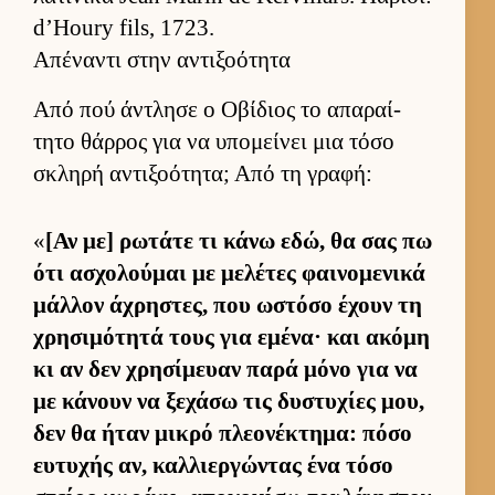
d’Houry fils, 1723.
Απέναντι στην αντιξοότητα
Από πού άντλησε ο Οβίδιος το απαραί­
τητο θάρ­ρος για να υπομεί­νει μια τόσο
σκληρή αντιξοότητα; Από τη γραφή:
«
[Αν με] ρωτάτε τι κάνω εδώ, θα σας πω
ότι ασχολού­μαι με μελέτες φαι­νομενικά
μάλ­λον άχρηστες, που ωστόσο έχουν τη
χρησιμότητά τους για εμένα· και ακόμη
κι αν δεν χρησίμευαν παρά μόνο για να
με κάνουν να ξεχάσω τις δυστυχίες μου,
δεν θα ήταν μικρό πλεονέκτημα: πόσο
ευ­τυχής αν, καλ­λιερ­γώντας ένα τόσο