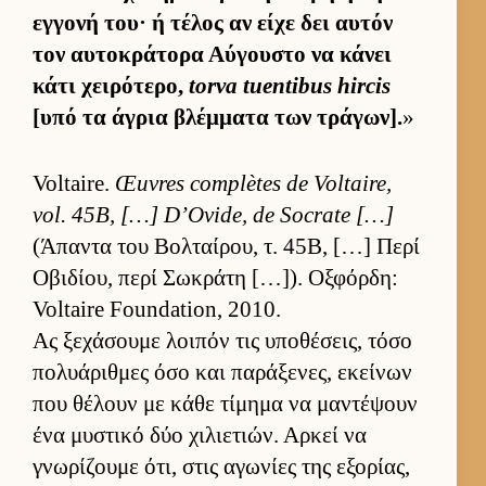
εγ­γονή του· ή τέλος αν είχε δει αυ­τόν
τον αυ­τοκράτορα Αύ­γου­στο να κάνει
κάτι χει­ρότερο,
torva tuentibus hircis
[υπό τα άγρια βλέμ­ματα των τράγων].
»
Voltaire.
Œuvres complètes de Voltaire,
vol. 45B, […] D’Ovide, de Socrate […]
(Άπαντα του Βολ­ταί­ρου, τ. 45Β, […] Περί
Οβιδίου, περί Σωκράτη […]). Οξ­φόρ­δη:
Voltaire Foundation, 2010.
Ας ξεχάσουμε λοι­πόν τις υποθέσεις, τόσο
πολυάριθ­μες όσο και παράξενες, εκεί­νων
που θέλουν με κάθε τίμημα να μαντέψουν
ένα μυστικό δύο χιλιε­τιών. Αρ­κεί να
γνωρίζουμε ότι, στις αγωνίες της εξορίας,