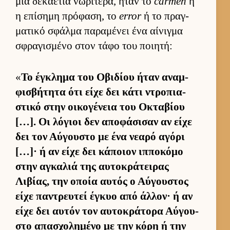
μια δεκαετία νωρίτερα, ήταν το
carmen
ή
η επίσημη πρόφαση, το
error
ή το πραγ­
ματικό σφάλμα παραμένει ένα αί­νιγμα
σφραγισμένο στον τάφο του ποι­ητή:
«
Το έγκλημα του Οβιδίου ήταν αναμ­
φισβήτητα ότι είχε δει κάτι ντροπια­
στικό στην οι­κογένεια του Οκταβίου
[…]. Οι λόγιοι δεν αποφάσισαν αν είχε
δει τον Αύ­γου­στο με ένα νεαρό αγόρι
[…]· ή αν είχε δει κάποιον ιπ­ποκόμο
στην αγκαλιά της αυ­τοκράτει­ρας
Λιβίας, την οποία αυ­τός ο Αύ­γου­στος
είχε παντρευ­τεί έγκυο από άλ­λον· ή αν
είχε δει αυ­τόν τον αυ­τοκράτορα Αύ­γου­
στο απασχολημένο με την κόρη ή την