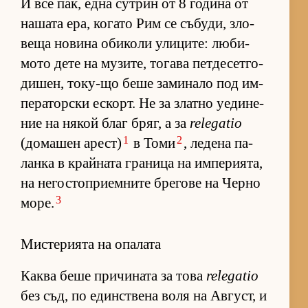
И все пак, една сут­рин от 8 го­дина от
на­шата ера, ко­гато Рим се съ­бу­ди, зло­
веща но­вина оби­коли ули­ци­те: лю­би­
мото дете на му­зи­те, то­гава пет­де­сет­го­
ди­шен, то­ку-що беше за­ми­нало под им­
пе­ра­тор­ски ес­корт. Не за златно уе­ди­не­
ние на ня­кой благ бряг, а за
relegatio
1
2
(до­ма­шен арест)
в Томи
, ле­дена па­
ланка в край­ната гра­ница на им­пе­ри­я­та,
на не­гос­топ­ри­ем­ните бре­гове на Черно
3
мо­ре.
Мистерията на опалата
Каква беше при­чи­ната за това
relegatio
без съд, по един­с­т­вена воля на Ав­густ, и