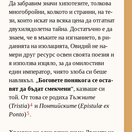
Да заб­ра­вим значи хи­по­те­зи­те, тол­кова
мно­гоб­рой­ни, кол­кото и стран­ни, на те­
зи, ко­ито ис­кат на всяка цена да от­гат­нат
дву­хи­ля­до­летна тай­на. Дос­та­тъчно е да
зна­ем, че в мъ­ките на из­г­на­ни­е­то, в ри­
да­ни­ята на изо­ла­ци­я­та, Ови­дий не на­
мери друг ре­сурс ос­вен сво­ята по­е­зия и
я из­пол­зва из­ця­ло, за да оми­лос­тиви
един им­пе­ра­тор, чи­ято злоба си беше
нав­ля­къл. „
Бо­го­вете по­ня­кога се ос­та­
вят да бъ­дат смек­чени
“, каз­ваше си
той. От това се ро­диха
Тъжните
4
(
Tristia
)
и
Понтийските
(
Epistulæ ex
5
Ponto
)
.