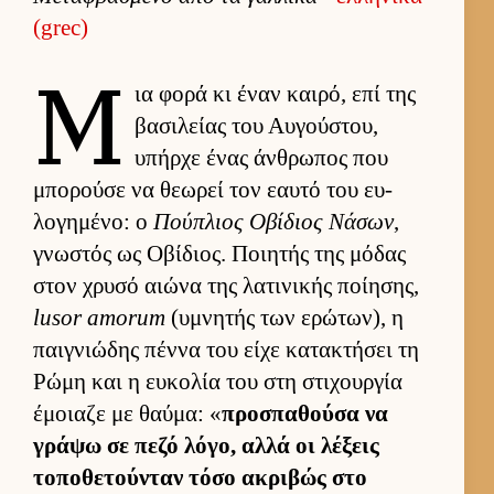
(grec)
Μ
ια φορά κι έναν και­ρό, επί της
βασιλείας του Αυ­γού­στου,
υπήρχε ένας άν­θρωπος που
μπορούσε να θεωρεί τον εαυτό του ευ­
λογημένο: ο
Πού­πλιος Οβίδιος Νάσων
,
γνωστός ως Οβίδιος. Ποι­ητής της μόδας
στον χρυσό αιώνα της λατινικής ποί­ησης,
lusor amorum
(υμνητής των ερώτων), η
παι­γνιώδης πέννα του είχε κατακτήσει τη
Ρώμη και η ευ­κολία του στη στιχουρ­γία
έμοιαζε με θαύ­μα: «
προσπαθούσα να
γράψω σε πεζό λόγο, αλλά οι λέξεις
τοποθετού­νταν τόσο ακριβώς στο