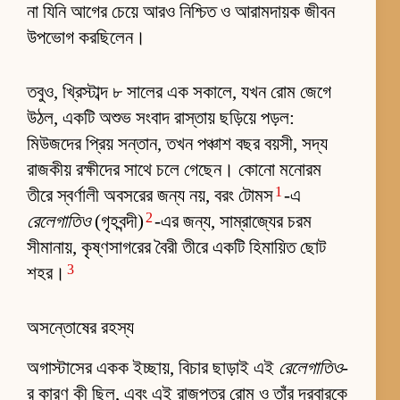
না যিনি আগের চেয়ে আরও নিশ্চিত ও আরামদায়ক জীবন
উপভোগ করছিলেন।
তবুও, খ্রিস্টাব্দ ৮ সালের এক সকালে, যখন রোম জেগে
উঠল, একটি অশুভ সংবাদ রাস্তায় ছড়িয়ে পড়ল:
মিউজদের প্রিয় সন্তান, তখন পঞ্চাশ বছর বয়সী, সদ্য
রাজকীয় রক্ষীদের সাথে চলে গেছেন। কোনো মনোরম
1
তীরে স্বর্ণালী অবসরের জন্য নয়, বরং টোমস
-এ
2
রেলেগাতিও
(গৃহবন্দী)
-এর জন্য, সাম্রাজ্যের চরম
সীমানায়, কৃষ্ণসাগরের বৈরী তীরে একটি হিমায়িত ছোট
3
শহর।
অসন্তোষের রহস্য
অগাস্টাসের একক ইচ্ছায়, বিচার ছাড়াই এই
রেলেগাতিও
-
র কারণ কী ছিল, এবং এই রাজপুত্র রোম ও তাঁর দরবারকে