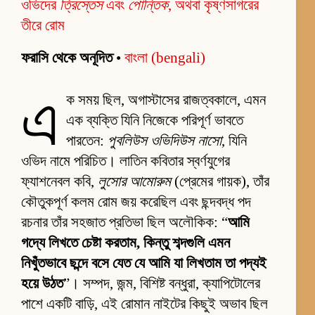
ওভিদের
ত্রিস্তেস
এবং
পোন্তিক
, অথবা কৃষ্ণসাগরের
তীরে রোম
ফরাসি থেকে অনূদিত
•
বাংলা (bengali)
এ
ক সময় ছিল, অগাস্টাসের রাজত্বকালে, এমন
এক ব্যক্তি যিনি নিজেকে পরিপূর্ণ ভাবতে
পারতেন:
পুবলিউস ওভিদিউস নাসো
, যিনি
ওভিদ নামে পরিচিত। লাতিন কবিতার স্বর্ণযুগের
ফ্যাশনেবল কবি,
লুসোর আমোরুম
(প্রেমের গায়ক), তাঁর
কৌতুকপূর্ণ কলম রোম জয় করেছিল এবং ছন্দবদ্ধ পদ
রচনার তাঁর সহজাত প্রতিভা ছিল অলৌকিক: “
আমি
গদ্যে লিখতে চেষ্টা করতাম, কিন্তু শব্দগুলি এমন
নিখুঁতভাবে ছন্দে বসে যেত যে আমি যা লিখতাম তা পদ্যই
হয়ে উঠত
”। সম্পদ, জন্ম, বিশিষ্ট বন্ধুরা, ক্যাপিটোলের
পাশে একটি বাড়ি, এই রোমান নাইটের কিছুই অভাব ছিল