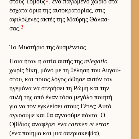
στους Τόμους
, ένα παγωμένο χωριό στα
έσχατα όρια της αυ­τοκρατορίας, στις
αφιλόξενες ακτές της Μαύ­ρης Θάλασ­
3
σας.
Το Μυστήριο της δυσμένειας
Ποια ήταν η αι­τία αυ­τής της
relegatio
χωρίς δίκη, μόνο με τη θέληση του Αυ­γού­
στου, και ποιος λόγος ώθησε αυ­τόν τον
ηγεμόνα να στερήσει τη Ρώμη και την
αυλή της από έναν τόσο μεγάλο ποι­ητή
για να τον εγκλεί­σει στους Γέτες; Αυτό
αγνοούμε και θα αγνοούμε πάντα. Ο
Οβίδιος αναφέρει ένα
carmen et error
(ένα ποί­ημα και μια απερισκεψία),