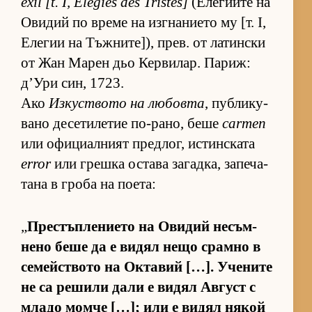
exil [t. I, Élégies des Tristes]
(Е­ле­ги­ите на
Ови­дий по време на из­г­на­ни­ето му [т. I,
Еле­гии на Тъж­ни­те­]), прев. от ла­тин­ски
от Жан Ма­рен дьо Кер­ви­лар. Па­риж:
д’Ури син, 1723.
Ако
Из­кус­т­вото на лю­бовта
, пуб­ли­ку­
вано де­се­ти­ле­тие по-ра­но, беше
carmen
или офи­ци­ал­ният пред­лог, ис­тин­с­ката
error
или грешка ос­тава за­гад­ка, за­пе­ча­
тана в гроба на по­е­та:
„
Прес­тъп­ле­ни­ето на Ови­дий не­съм­
нено беше да е ви­дял нещо срамно в
се­мейс­т­вото на Ок­та­вий […]. Уче­ните
не са ре­шили дали е ви­дял Ав­густ с
младо момче […]; или е ви­дял ня­кой