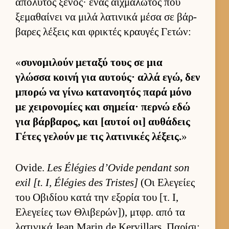
απόλυτος ξένος· ένας αιχ­μάλωτος που
ξεμαθαί­νει να μιλά λατινικά μέσα σε βάρ­
βαρες λέξεις και φρικτές κραυ­γές Γετών:
«
συνομιλούν μεταξύ τους σε μια
γλώσσα κοινή για αυ­τούς· αλλά εγώ, δεν
μπορώ να γίνω κατανοη­τός παρά μόνο
με χει­ρονομίες και σημεία· περνώ εδώ
για βάρ­βαρος, και [αυ­τοί οι] αυ­θάδεις
Γέτες γελούν με τις λατινικές λέξεις.
»
Ovide.
Les Élégies d’Ovide pendant son
exil [t. I, Élégies des Tristes]
(Οι Ελεγείες
του Οβιδίου κατά την εξορία του [τ. Ι,
Ελεγείες των Θλιβερών]), μτ­φρ. από τα
λατινικά Jean Marin de Kervillars. Παρίσι: