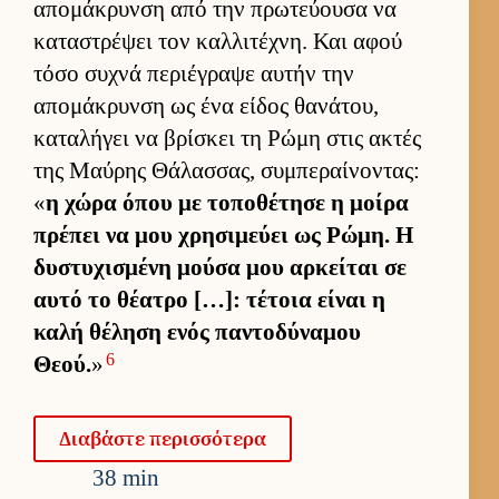
απομάκρυνση από την πρωτεύ­ουσα να
καταστρέψει τον καλ­λιτέχνη. Και αφού
τόσο συχνά περιέγραψε αυ­τήν την
απομάκρυνση ως ένα εί­δος θανάτου,
καταλήγει να βρίσκει τη Ρώμη στις ακτές
της Μαύ­ρης Θάλασ­σας, συμπεραί­νοντας:
«
η χώρα όπου με τοποθέτησε η μοίρα
πρέπει να μου χρησιμεύει ως Ρώμη. Η
δυστυχισμένη μούσα μου αρ­κεί­ται σε
αυτό το θέατρο […]: τέτοια εί­ναι η
καλή θέληση ενός παντοδύναμου
6
Θεού.
»
Δια­βάστε περισ­σότερα
38 min