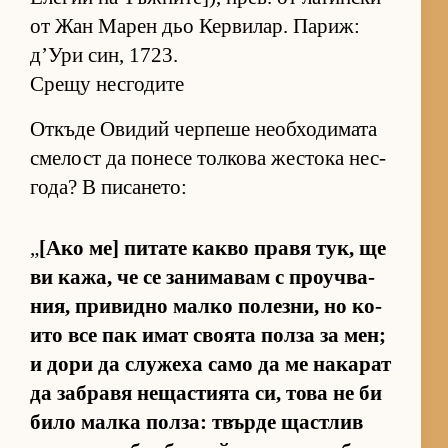
от Жан Ма­рен дьо Кер­ви­лар. Па­риж:
д’Ури син, 1723.
Срещу несгодите
От­къде Ови­дий чер­пеше не­об­хо­ди­мата
сме­лост да по­несе тол­кова жес­тока нес­
го­да? В пи­са­не­то:
„
[Ако ме] пи­тате какво правя тук, ще
ви ка­жа, че се за­ни­ма­вам с про­уч­ва­
ния, при­видно малко по­лез­ни, но ко­
ито все пак имат сво­ята полза за мен;
и дори да слу­жеха само да ме на­ка­рат
да заб­равя не­щас­ти­ята си, това не би
било малка пол­за: твърде щас­т­лив