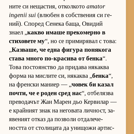
ните си не­щас­тия, от­кол­кото
amator
ingenii sui
(влю­бен в соб­с­т­ве­ния си ге­
ний). Спо­ред Се­нека ба­ща, Ови­дий
знаел „
какво имаше пре­ко­мерно в
сти­хо­вете му
“, но се при­ми­ря­вал с то­ва:
„
Каз­ва­ше, че една фи­гура по­ня­кога
става много по-кра­сива от бенка
“.
Това пос­то­ян­с­тво да при­дава ня­каква
форма на мис­лите си, ня­каква „
бенка
“,
на френ­ски ма­ниер — „
чо­век би ка­зал
поч­ти, че е ро­ден сред нас
“, от­бе­лязва
пре­во­да­чът Жан Ма­рен дьо Кер­ви­лар —
е край­ният знак на не­го­вата лич­ност, за­
я­ве­ният от­каз да поз­воли от­да­ле­че­
ността от сто­ли­цата да уни­щожи ар­тис­