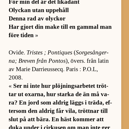
För min del är det li­ka­dant
Olyckan utan uppe­håll
Denna rad av olyckor
Har gjort din make till en gam­mal man
före ti­den
»
Ovi­de.
Tris­tes ; Pon­ti­ques
(
Sor­ge­sång­er­
na; Bre­ven från Pon­tos
), övers. från la­tin
av Marie Dar­rieus­secq. Pa­ris : P.O.L,
2008.
«
Ser ni inte hur plöj­nings­ar­be­tet tröt­
tar ut ox­ar­na, hur starka de än må va­
ra? En jord som ald­rig läggs i trä­da, ef­
ter­som den ald­rig får vi­la, trött­nar till
slut på att bä­ra. En häst kom­mer att
duka un­der i cir­ku­sen om man inte ger