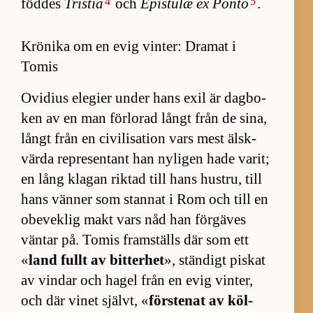
4
5
föd­des
Tristia
och
Epis­tulæ ex Ponto
.
Krönika om en evig vinter: Dramat i
Tomis
Ovi­dius ele­gier un­der hans exil är dag­bo­
ken av en man för­lo­rad långt från de si­na,
långt från en ci­vi­li­sa­tion vars mest älsk­
värda re­pre­sen­tant han ny­li­gen hade va­rit;
en lång kla­gan rik­tad till hans hust­ru, till
hans vän­ner som stan­nat i Rom och till en
obe­vek­lig makt vars nåd han för­gä­ves
vän­tar på. To­mis fram­ställs där som ett
«
land fullt av bit­ter­het
», stän­digt pis­kat
av vin­dar och ha­gel från en evig vin­ter,
och där vi­net självt, «
för­ste­nat av köl­