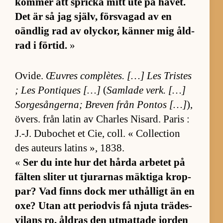
kom­mer att spricka mitt ute på ha­vet.
Det är så jag själv, för­sva­gad av en
oänd­lig rad av olyck­or, kän­ner mig åld­
rad i för­tid.
»
Ovi­de.
Œuv­res com­plè­tes. […] Les Tris­tes
; Les Pon­ti­ques […]
(
Sam­lade verk. […]
Sor­ge­sång­er­na; Bre­ven från Pon­tos […]
),
övers. från la­tin av Char­les Ni­sard. Pa­ris :
J.-J. Du­bochet et Cie, coll. « Col­lection
des auteurs la­tins », 1838.
«
Ser du inte hur det hårda ar­be­tet på
fäl­ten sli­ter ut tju­rar­nas mäk­tiga krop­
par? Vad finns dock mer ut­hål­ligt än en
oxe? Utan att pe­ri­od­vis få njuta trä­des­
vi­lans ro, åld­ras den ut­mat­tade jor­den