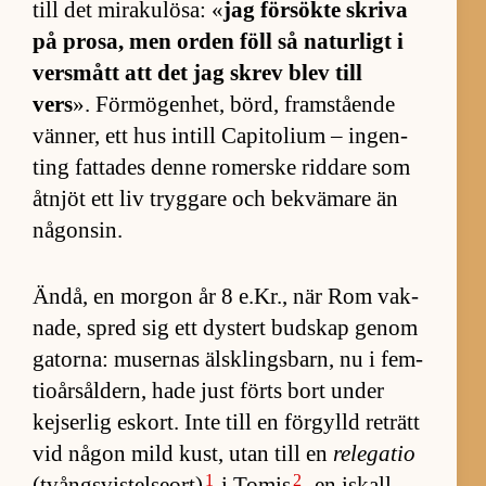
till det mi­ra­ku­lö­sa: «
jag för­sökte skriva
på pro­sa, men or­den föll så na­tur­ligt i
vers­mått att det jag skrev blev till
vers
». För­mö­gen­het, börd, fram­stå­ende
vän­ner, ett hus in­till Ca­pi­to­lium – ing­en­
ting fat­ta­des denne ro­merske rid­dare som
åt­njöt ett liv tryg­gare och be­kvä­mare än
nå­gon­sin.
Än­då, en mor­gon år 8 e.Kr., när Rom vak­
na­de, spred sig ett dys­tert bud­skap ge­nom
ga­tor­na: mu­ser­nas älsk­lings­barn, nu i fem­
tio­års­ål­dern, hade just förts bort un­der
kej­ser­lig eskort. Inte till en för­gylld re­trätt
vid nå­gon mild kust, utan till en
relegatio
1
2
(tvångs­vis­tel­se­ort)
i To­mis
, en is­kall