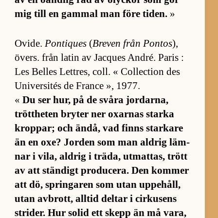
mig till en gam­mal man före ti­den.
»
Ovi­de.
Pontiques
(
Bre­ven från Pon­tos
),
övers. från la­tin av Jac­ques André. Pa­ris :
Les Bel­les Lett­res, coll. « Col­lection des
Uni­ver­si­tés de France », 1977.
«
Du ser hur, på de svåra jor­dar­na,
trött­he­ten bry­ter ner ox­ar­nas starka
krop­par; och än­då, vad finns star­kare
än en oxe? Jor­den som man ald­rig läm­
nar i vi­la, ald­rig i trä­da, ut­mat­tas, trött
av att stän­digt pro­du­ce­ra. Den kom­mer
att dö, spring­a­ren som utan uppe­håll,
utan av­brott, all­tid del­tar i cir­ku­sens
stri­der. Hur so­lid ett skepp än må va­ra,