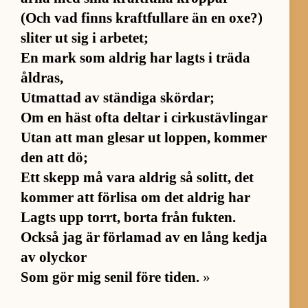
(Och vad finns kraft­ful­lare än en ox­e?)
sli­ter ut sig i ar­be­tet;
En mark som ald­rig har lagts i träda
åld­ras,
Ut­mat­tad av stän­diga skör­dar;
Om en häst ofta del­tar i cir­kus­täv­lingar
Utan att man gle­sar ut lop­pen, kom­mer
den att dö;
Ett skepp må vara ald­rig så so­litt, det
kom­mer att för­lisa om det ald­rig har
Lagts upp torrt, borta från fuk­ten.
Också jag är för­la­mad av en lång kedja
av olyckor
Som gör mig se­nil före ti­den.
»