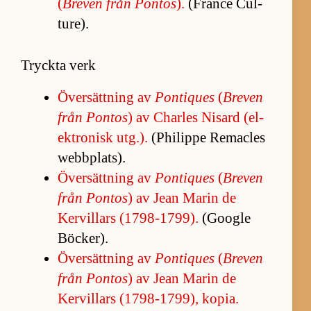
(
Bre­ven från Pon­tos
).
(France Cul­
tu­re).
Tryckta verk
Över­sätt­ning av
Pontiques
(
Bre­ven
från Pon­tos
) av Char­les Ni­sard (el­
ekt­ro­nisk utg.).
(P­hi­lippe Re­mac­les
webb­plats).
Över­sätt­ning av
Pontiques
(
Bre­ven
från Pon­tos
) av Jean Ma­rin de
Kervil­lars (1798-1799).
(Google
Böck­er).
Över­sätt­ning av
Pontiques
(
Bre­ven
från Pon­tos
) av Jean Ma­rin de
Kervil­lars (1798-1799), ko­pia.