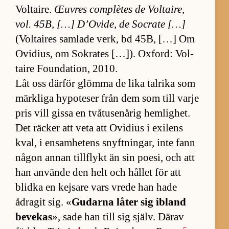
Vol­tai­re.
Œuv­res com­plè­tes de Vol­tai­re,
vol. 45B, […] D’O­vi­de, de So­crate […]
(Vol­tai­res sam­lade verk, bd 45B, […] Om
Ovi­di­us, om So­kra­tes […]). Ox­ford: Vol­
taire Foun­da­tion, 2010.
Låt oss där­för glömma de lika tal­rika som
märk­liga hy­po­te­ser från dem som till varje
pris vill gissa en två­tu­sen­årig hem­lig­het.
Det räcker att veta att Ovi­dius i ex­i­lens
kval, i en­sam­he­tens snyft­ning­ar, inte fann
nå­gon an­nan till­flykt än sin po­e­si, och att
han an­vände den helt och hål­let för att
blidka en kej­sare vars vrede han hade
ådra­git sig. «
Gu­darna lå­ter sig ibland
be­ve­kas
», sade han till sig själv. Därav