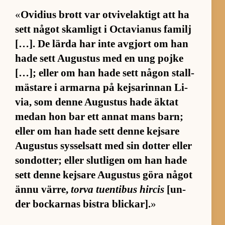
«
Ovi­dius brott var otvi­vel­ak­tigt att ha
sett nå­got skam­ligt i Octa­vi­a­nus fa­milj
[…]. De lärda har inte av­gjort om han
hade sett Au­gus­tus med en ung pojke
[…]; el­ler om han hade sett nå­gon stall­
mäs­tare i ar­marna på kej­sa­rin­nan Li­
via, som denne Au­gus­tus hade äk­tat
me­dan hon bar ett an­nat mans barn;
el­ler om han hade sett denne kej­sare
Au­gus­tus sys­sel­satt med sin dot­ter el­ler
son­dot­ter; el­ler slut­li­gen om han hade
sett denne kej­sare Au­gus­tus göra nå­got
ännu vär­re,
torva tu­en­ti­bus hircis
[un­
der bock­ar­nas bistra blick­ar].
»