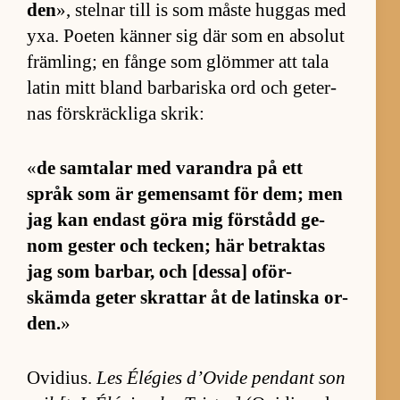
den
», stel­nar till is som måste hug­gas med
yxa. Po­e­ten kän­ner sig där som en ab­so­lut
främ­ling; en fånge som glöm­mer att tala
la­tin mitt bland bar­ba­riska ord och ge­ter­
nas för­skräck­liga skrik:
«
de sam­ta­lar med var­andra på ett
språk som är ge­men­samt för dem; men
jag kan en­dast göra mig för­stådd ge­
nom ges­ter och teck­en; här be­trak­tas
jag som bar­bar, och [des­sa] oför­
skämda ge­ter skrat­tar åt de la­tinska or­
den.
»
Ovi­di­us.
Les Élé­gies d’O­vide pen­dant son