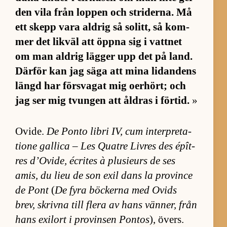
den vila från lop­pen och stri­der­na. Må
ett skepp vara ald­rig så so­litt, så kom­
mer det lik­väl att öppna sig i vatt­net
om man ald­rig läg­ger upp det på land.
Där­för kan jag säga att mina li­dan­dens
längd har för­sva­gat mig oer­hört; och
jag ser mig tvungen att åld­ras i för­tid.
»
Ovi­de.
De Ponto li­bri IV, cum in­ter­pre­ta­
tione gal­lica – Les Quatre Liv­res des épît­
res d’O­vi­de, écri­tes à plu­sieurs de ses
amis, du lieu de son exil dans la pro­vince
de Pont
(
De fyra böck­erna med Ovids
brev, skrivna till flera av hans vän­ner, från
hans ex­i­lort i pro­vin­sen Pon­tos
), övers.