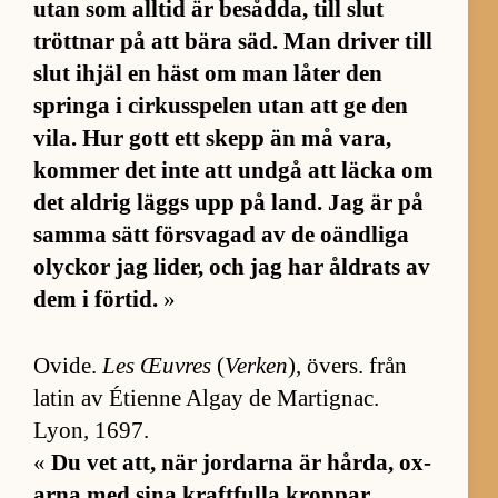
utan som all­tid är be­såd­da, till slut
trött­nar på att bära säd. Man dri­ver till
slut ihjäl en häst om man lå­ter den
springa i cir­kus­spe­len utan att ge den
vi­la. Hur gott ett skepp än må va­ra,
kom­mer det inte att undgå att läcka om
det ald­rig läggs upp på land. Jag är på
samma sätt för­sva­gad av de oänd­liga
olyckor jag li­der, och jag har åld­rats av
dem i för­tid.
»
Ovi­de.
Les Œuv­res
(
Verken
), övers. från
la­tin av Éti­enne Al­gay de Martig­nac.
Lyon, 1697.
«
Du vet att, när jor­darna är hår­da, ox­
arna med sina kraft­fulla krop­par