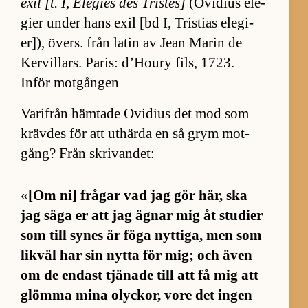
exil [t. I, Élé­gies des Tris­tes]
(O­vi­dius ele­
gier un­der hans exil [bd I, Tristias ele­gi­
er]), övers. från la­tin av Jean Ma­rin de
Kervil­lars. Pa­ris: d’Houry fils, 1723.
Inför motgången
Var­i­från häm­tade Ovi­dius det mod som
kräv­des för att ut­härda en så grym mot­
gång? Från skri­van­det:
«
[Om ni] frå­gar vad jag gör här, ska
jag säga er att jag äg­nar mig åt stu­dier
som till sy­nes är föga nyt­ti­ga, men som
lik­väl har sin nytta för mig; och även
om de en­dast tjä­nade till att få mig att
glömma mina olyck­or, vore det ingen