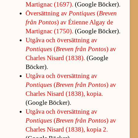
Martig­nac (1697).
(Google Böck­er).
Över­sätt­ning av
Pontiques
(
Bre­ven
från Pon­tos
) av Éti­enne Al­gay de
Martig­nac (1750).
(Google Böck­er).
Ut­gåva och över­sätt­ning av
Pontiques
(
Bre­ven från Pon­tos
) av
Char­les Ni­sard (1838).
(Google
Böck­er).
Ut­gåva och över­sätt­ning av
Pontiques
(
Bre­ven från Pon­tos
) av
Char­les Ni­sard (1838), ko­pia.
(Google Böck­er).
Ut­gåva och över­sätt­ning av
Pontiques
(
Bre­ven från Pon­tos
) av
Char­les Ni­sard (1838), ko­pia 2.