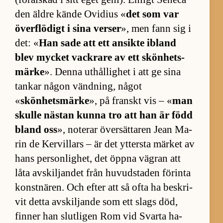
den äldre kände Ovi­dius «
det som var
över­flö­digt i sina ver­ser
», men fann sig i
det: «
Han sade att ett an­sikte ibland
blev mycket vack­rare av ett skön­hets­
märke
». Denna ut­hål­lig­het i att ge sina
tan­kar nå­gon vänd­ning, nå­got
«
skönhetsmärke
», på franskt vis – «
man
skulle näs­tan kunna tro att han är född
bland oss
», no­te­rar över­sät­ta­ren Jean Ma­
rin de Kervil­lars – är det yt­tersta mär­ket av
hans per­son­lig­het, det öppna väg­ran att
låta av­skil­jan­det från hu­vud­sta­den för­inta
konst­nä­ren. Och ef­ter att så ofta ha be­skri­
vit detta av­skil­jande som ett slags död,
fin­ner han slut­li­gen Rom vid Svarta ha­