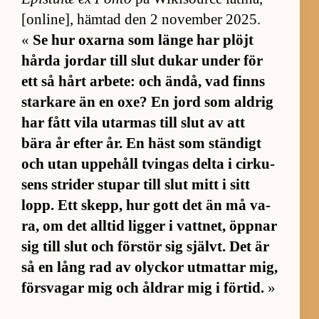
[on­li­ne], häm­tad den 2 no­vem­ber 2025.
«
Se hur ox­arna som länge har plöjt
hårda jor­dar till slut du­kar un­der för
ett så hårt ar­be­te: och än­då, vad finns
star­kare än en oxe? En jord som ald­rig
har fått vila ut­ar­mas till slut av att
bära år ef­ter år. En häst som stän­digt
och utan uppe­håll tvingas delta i cir­ku­
sens stri­der stu­par till slut mitt i sitt
lopp. Ett skepp, hur gott det än må va­
ra, om det all­tid lig­ger i vatt­net, öpp­nar
sig till slut och för­stör sig självt. Det är
så en lång rad av olyckor ut­mat­tar mig,
för­sva­gar mig och åld­rar mig i för­tid.
»