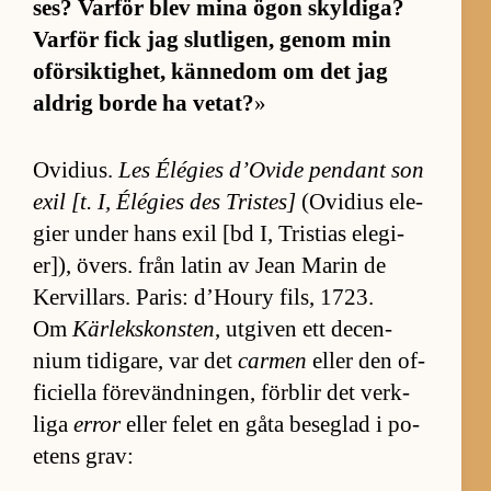
ses? Var­för blev mina ögon skyl­di­ga?
Var­för fick jag slut­li­gen, ge­nom min
oför­sik­tighet, kän­ne­dom om det jag
ald­rig borde ha ve­tat?
»
Ovi­di­us.
Les Élé­gies d’O­vide pen­dant son
exil [t. I, Élé­gies des Tris­tes]
(O­vi­dius ele­
gier un­der hans exil [bd I, Tristias ele­gi­
er]), övers. från la­tin av Jean Ma­rin de
Kervil­lars. Pa­ris: d’Houry fils, 1723.
Om
Kärlekskonsten
, ut­gi­ven ett de­cen­
nium ti­di­ga­re, var det
carmen
el­ler den of­
fi­ci­ella fö­re­vänd­ning­en, för­blir det verk­
liga
error
el­ler fe­let en gåta be­seg­lad i po­
e­tens grav: