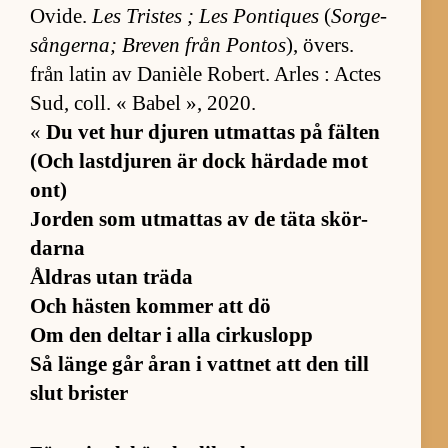
Ovi­de.
Les Tris­tes ; Les Pon­ti­ques
(
Sor­ge­
sång­er­na; Bre­ven från Pon­tos
), övers.
från la­tin av Da­nièle Robert. Ar­les : Ac­tes
Sud, coll. « Ba­bel », 2020.
«
Du vet hur dju­ren ut­mat­tas på fäl­ten
(Och last­dju­ren är dock här­dade mot
ont)
Jor­den som ut­mat­tas av de täta skör­
darna
Åld­ras utan träda
Och häs­ten kom­mer att dö
Om den del­tar i alla cir­kus­lopp
Så länge går åran i vatt­net att den till
slut bris­ter