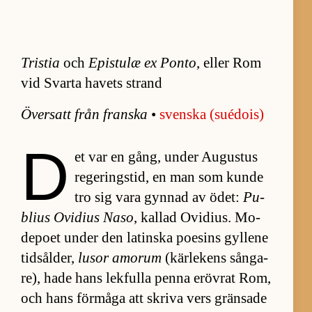
Tristia
och
Epistulæ ex Ponto
, eller Rom
vid Svarta havets strand
Över­satt från franska
•
svenska (sué­do­is)
D
et var en gång, un­der Au­gus­tus
re­ge­rings­tid, en man som kunde
tro sig vara gyn­nad av ödet:
Pu­
blius Ovi­dius Naso
, kal­lad Ovi­di­us. Mo­
de­poet un­der den la­tinska po­e­sins gyl­lene
tids­ål­der,
lu­sor amorum
(kär­le­kens sång­a­
re), hade hans lek­fulla penna er­öv­rat Rom,
och hans för­måga att skriva vers grän­sade