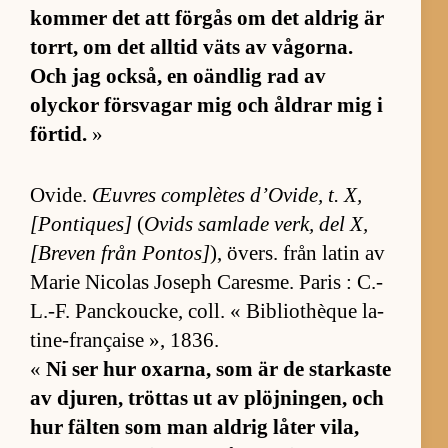
kom­mer det att för­gås om det ald­rig är
torrt, om det all­tid väts av vå­gor­na.
Och jag ock­så, en oänd­lig rad av
olyckor för­sva­gar mig och åld­rar mig i
för­tid.
»
Ovi­de.
Œuv­res com­plè­tes d’O­vi­de, t. X,
[Pon­ti­ques]
(
Ovids sam­lade verk, del X,
[B­re­ven från Pon­tos]
), övers. från la­tin av
Marie Ni­co­las Jo­seph Ca­res­me. Pa­ris : C.-
L.-F. Panck­oucke, coll. « Bib­li­ot­hè­que la­
ti­ne-française », 1836.
«
Ni ser hur ox­ar­na, som är de star­kaste
av dju­ren, tröt­tas ut av plöj­ning­en, och
hur fäl­ten som man ald­rig lå­ter vi­la,