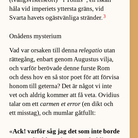
håla vid im­pe­ri­ets yt­tersta gräns, vid
3
Svarta ha­vets ogäst­vän­liga strän­der.
Onådens mysterium
Vad var or­sa­ken till denna
relegatio
utan
rät­te­gång, en­bart ge­nom Au­gus­tus vil­ja,
och var­för be­rö­vade denne furste Rom
och dess hov en så stor poet för att för­visa
ho­nom till ge­ter­na? Det är nå­got vi inte
vet och ald­rig kom­mer att få ve­ta. Ovi­dius
ta­lar om ett
car­men et er­ror
(en dikt och
ett miss­tag), och mum­lar gåt­fullt:
«
Ack! var­för såg jag det som inte borde