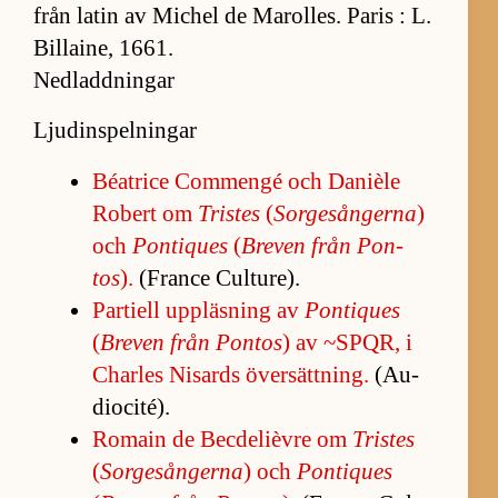
från la­tin av Mi­chel de Marol­les. Pa­ris : L.
Billa­i­ne, 1661.
Nedladdningar
Ljudinspelningar
Bé­a­trice Com­mengé och Da­nièle
Robert om
Tristes
(
Sorgesångerna
)
och
Pontiques
(
Bre­ven från Pon­
tos
).
(France Cul­tu­re).
Par­ti­ell upp­läs­ning av
Pontiques
(
Bre­ven från Pon­tos
) av ~SPQR, i
Char­les Ni­sards över­sätt­ning.
(Au­
dio­ci­té).
Ro­main de Becde­lièvre om
Tristes
(
Sorgesångerna
) och
Pontiques