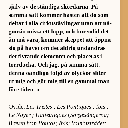
själv av de stän­diga skör­dar­na. På
samma sätt kom­mer häs­ten att dö som
del­tar i alla cir­kus­täv­lingar utan att nå­
gon­sin missa ett lopp, och hur so­lid det
än må va­ra, kom­mer skep­pet att öppna
sig på ha­vet om det ald­rig un­dan­dras
det fly­tande ele­men­tet och pla­ce­ras i
torr­docka. Och jag, på samma sätt,
denna oänd­liga följd av olyckor sli­ter
ut mig och gör mig till en gam­mal man
före ti­den.
»
Ovi­de.
Les Tris­tes ; Les Pon­ti­ques ; Ibis ;
Le Noyer ; Ha­lie­u­ti­ques
(
Sor­ge­sång­er­na;
Bre­ven från Pon­tos; Ibis; Val­nöts­trä­det;