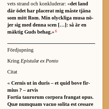
vets strand och kon­klu­de­rar: «
det land
där ödet har pla­ce­rat mig måste tjäna
som mitt Rom. Min olyck­liga musa nö­
jer sig med denna scen […]: så är en
6
mäk­tig Guds be­hag.
»
Fördjupning
Kring
Epistulæ ex Ponto
Citat
«
Cer­nis ut in du­ris – et quid bove fir­
mius ? – ar­vis
For­tia tau­rorum cor­pora frangat opus.
Quæ num­quam vacuo so­lita est ces­sare