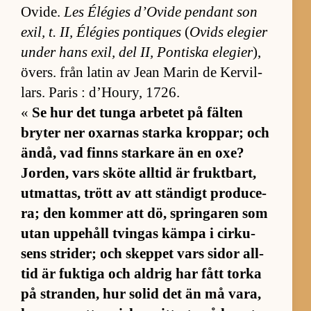
Ovi­de.
Les Élé­gies d’O­vide pen­dant son
ex­il, t. II, Élé­gies pon­ti­ques
(
Ovids ele­gier
un­der hans ex­il, del II, Pon­tiska ele­gier
),
övers. från la­tin av Jean Ma­rin de Kervil­
lars. Pa­ris : d’Houry, 1726.
«
Se hur det tunga ar­be­tet på fäl­ten
bry­ter ner ox­ar­nas starka krop­par; och
än­då, vad finns star­kare än en oxe?
Jor­den, vars sköte all­tid är frukt­bart,
ut­mat­tas, trött av att stän­digt pro­du­ce­
ra; den kom­mer att dö, spring­a­ren som
utan uppe­håll tvingas kämpa i cir­ku­
sens stri­der; och skep­pet vars si­dor all­
tid är fuk­tiga och ald­rig har fått torka
på stran­den, hur so­lid det än må va­ra,