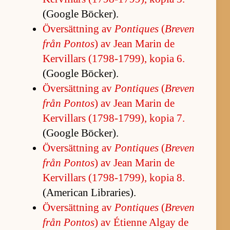
(Google Böck­er).
Över­sätt­ning av
Pontiques
(
Bre­ven
från Pon­tos
) av Jean Ma­rin de
Kervil­lars (1798-1799), ko­pia 6.
(Google Böck­er).
Över­sätt­ning av
Pontiques
(
Bre­ven
från Pon­tos
) av Jean Ma­rin de
Kervil­lars (1798-1799), ko­pia 7.
(Google Böck­er).
Över­sätt­ning av
Pontiques
(
Bre­ven
från Pon­tos
) av Jean Ma­rin de
Kervil­lars (1798-1799), ko­pia 8.
(A­me­ri­can Lib­ra­ri­es).
Över­sätt­ning av
Pontiques
(
Bre­ven
från Pon­tos
) av Éti­enne Al­gay de