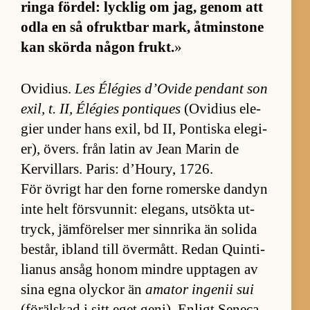
ringa för­del: lyck­lig om jag, ge­nom att
odla en så ofrukt­bar mark, åt­min­stone
kan skörda nå­gon frukt.
»
Ovi­di­us.
Les Élé­gies d’O­vide pen­dant son
ex­il, t. II, Élé­gies pon­ti­ques
(O­vi­dius ele­
gier un­der hans ex­il, bd II, Pon­tiska ele­gi­
er), övers. från la­tin av Jean Ma­rin de
Kervil­lars. Pa­ris: d’Houry, 1726.
För öv­rigt har den forne ro­merske dan­dyn
inte helt för­svun­nit: ele­gans, ut­sökta ut­
tryck, jäm­fö­rel­ser mer sinn­rika än so­lida
be­står, ibland till över­mått. Re­dan Quin­ti­
li­a­nus an­såg ho­nom mindre upp­ta­gen av
sina egna olyckor än
ama­tor in­ge­nii sui
(för­äls­kad i sitt eget ge­ni). En­ligt Se­neca