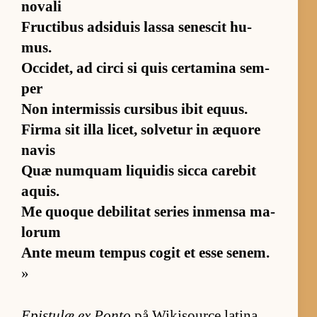
no­vali
Fruc­ti­bus ads­i­duis lassa se­nes­cit hu­
mus.
Oc­ci­det, ad circi si quis cer­ta­mina sem­
per
Non in­ter­mis­sis cur­si­bus ibit equus.
Firma sit illa li­cet, sol­ve­tur in æquore
na­vis
Quæ num­quam li­qui­dis sicca ca­re­bit
aquis.
Me quo­que de­bi­li­tat se­ries in­mensa ma­
lo­rum
Ante meum tem­pus co­git et esse se­nem.
»
Epis­tulæ ex Ponto
på Wiki­source la­ti­na,