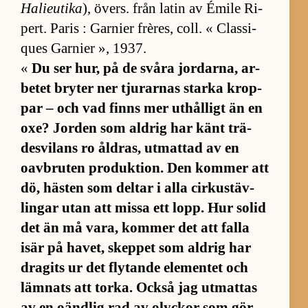
Ha­lie­u­tika
), övers. från la­tin av Émile Ri­
pert. Pa­ris : Gar­nier frè­res, coll. « Clas­si­
ques Gar­nier », 1937.
«
Du ser hur, på de svåra jor­dar­na, ar­
be­tet bry­ter ner tju­rar­nas starka krop­
par – och vad finns mer ut­hål­ligt än en
oxe? Jor­den som ald­rig har känt trä­
des­vi­lans ro åld­ras, ut­mat­tad av en
oav­bru­ten pro­duk­tion. Den kom­mer att
dö, häs­ten som del­tar i alla cir­kus­täv­
lingar utan att missa ett lopp. Hur so­lid
det än må va­ra, kom­mer det att falla
isär på ha­vet, skep­pet som ald­rig har
dra­gits ur det fly­tande ele­men­tet och
läm­nats att tor­ka. Också jag ut­mat­tas
av en oänd­lig rad av olyckor som gör