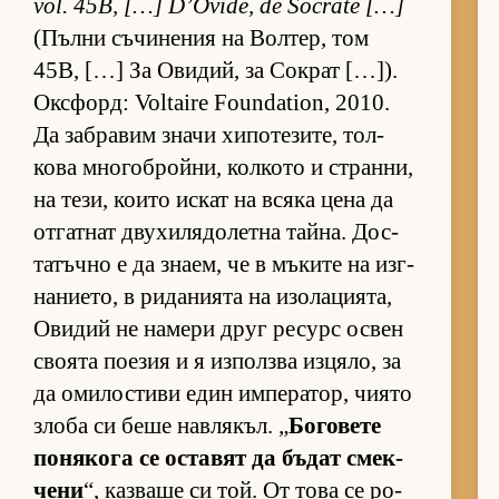
vol. 45B, […] D’Ovide, de Socrate […]
(Пълни съ­чи­не­ния на Вол­тер, том
45B, […] За Ови­дий, за Сок­рат […]).
Ок­с­форд: Voltaire Foundation, 2010.
Да заб­ра­вим значи хи­по­те­зи­те, тол­
кова мно­гоб­рой­ни, кол­кото и стран­ни,
на те­зи, ко­ито ис­кат на всяка цена да
от­гат­нат дву­хи­ля­до­летна тай­на. Дос­
та­тъчно е да зна­ем, че в мъ­ките на из­г­
на­ни­е­то, в ри­да­ни­ята на изо­ла­ци­я­та,
Ови­дий не на­мери друг ре­сурс ос­вен
сво­ята по­е­зия и я из­пол­зва из­ця­ло, за
да оми­лос­тиви един им­пе­ра­тор, чи­ято
злоба си беше нав­ля­къл. „
Бо­го­вете
по­ня­кога се ос­та­вят да бъ­дат смек­
чени
“, каз­ваше си той. От това се ро­