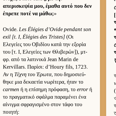
απερισκεψία μου, έμαθα αυτό που δεν
য
έπρεπε ποτέ να μάθω;
»
[
অ
Ovide.
Les Élégies d’Ovide pendant son
গ
exil [t. I, Élégies des Tristes]
(Οι
অ
Ελεγείες του Οβιδίου κατά την εξορία
দ
του [τ. Ι, Ελεγείες των Θλιβερών]), μτ­
φρ. από τα λατινικά Jean Marin de
ত
Kervillars. Παρίσι: d’Houry fils, 1723.
Αν η
Τέχνη του Έρωτα
, που δημοσιεύ­
θηκε μια δεκαετία νωρίτερα, ήταν το
carmen
ή η επίσημη πρόφαση, το
error
ή
(
το πραγ­ματικό σφάλμα παραμένει ένα
ও
αί­νιγμα σφραγισμένο στον τάφο του
ποι­ητή:
ত