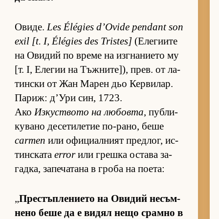
Ови­де.
Les Élégies d’Ovide pendant son
exil [t. I, Élégies des Tristes]
(Е­ле­ги­ите
на Ови­дий по време на из­г­на­ни­ето му
[т. I, Еле­гии на Тъж­ни­те­]), прев. от ла­
тин­ски от Жан Ма­рен дьо Кер­ви­лар.
Па­риж: д’Ури син, 1723.
Ако
Из­кус­т­вото на лю­бовта
, пуб­ли­
ку­вано де­се­ти­ле­тие по-ра­но, беше
carmen
или офи­ци­ал­ният пред­лог, ис­
тин­с­ката
error
или грешка ос­тава за­
гад­ка, за­пе­ча­тана в гроба на по­е­та:
„
Прес­тъп­ле­ни­ето на Ови­дий не­съм­
нено беше да е ви­дял нещо срамно в