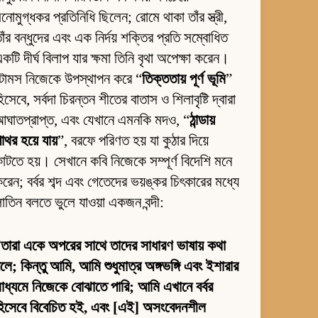
নোমুগ্ধকর প্রতিনিধি ছিলেন; রোমে থাকা তাঁর স্ত্রী,
াঁর বন্ধুদের এবং এক নির্দয় শক্তির প্রতি সম্বোধিত
কটি দীর্ঘ বিলাপ যার ক্ষমা তিনি বৃথা অপেক্ষা করেন।
টোমস নিজেকে উপস্থাপন করে “
তিক্ততায় পূর্ণ ভূমি
”
িসেবে, সর্বদা চিরন্তন শীতের বাতাস ও শিলাবৃষ্টি দ্বারা
ঘাতপ্রাপ্ত, এবং যেখানে এমনকি মদও, “
ঠান্ডায়
াথর হয়ে যায়
”, বরফে পরিণত হয় যা কুঠার দিয়ে
াটতে হয়। সেখানে কবি নিজেকে সম্পূর্ণ বিদেশি মনে
রেন; বর্বর শব্দ এবং গেতেদের ভয়ঙ্কর চিৎকারের মধ্যে
াতিন বলতে ভুলে যাওয়া একজন বন্দী:
“
তারা একে অপরের সাথে তাদের সাধারণ ভাষায় কথা
লে; কিন্তু আমি, আমি শুধুমাত্র অঙ্গভঙ্গি এবং ইশারার
াধ্যমে নিজেকে বোঝাতে পারি; আমি এখানে বর্বর
হিসেবে বিবেচিত হই, এবং [এই] অসংবেদনশীল