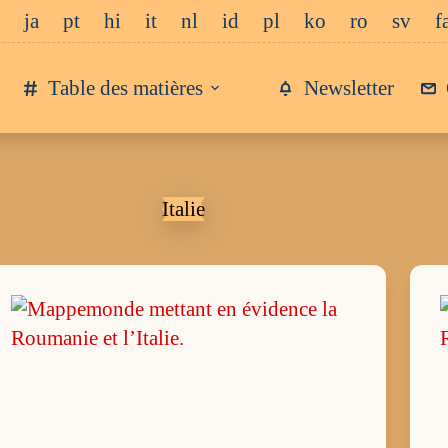
ja
pt
hi
it
nl
id
pl
ko
ro
sv
f
Table des matières
Newsletter
Italie