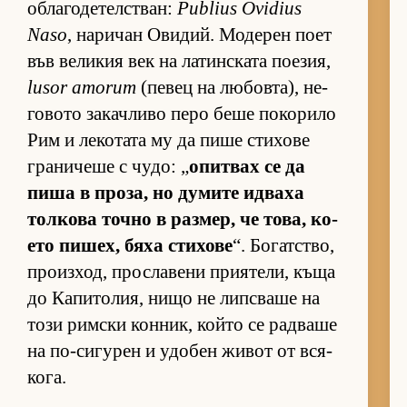
об­ла­го­де­тел­с­т­ван:
Publius Ovidius
Naso
, на­ри­чан Ови­дий. Мо­де­рен поет
във ве­ли­кия век на ла­тин­с­ката по­е­зия,
lusor amorum
(пе­вец на лю­бов­та), не­
го­вото за­кач­ливо перо беше по­ко­рило
Рим и ле­ко­тата му да пише сти­хове
гра­ни­чеше с чу­до: „
опит­вах се да
пиша в про­за, но ду­мите ид­ваха
тол­кова точно в раз­мер, че то­ва, ко­
ето пи­шех, бяха сти­хове
“. Бо­гат­с­тво,
про­из­ход, прос­ла­вени при­я­те­ли, къща
до Ка­пи­то­лия, нищо не лип­с­ваше на
този рим­ски кон­ник, който се рад­ваше
на по-си­гу­рен и удо­бен жи­вот от вся­
ко­га.