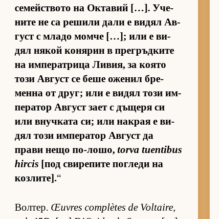
се­мейс­т­вото на Ок­та­вий […]. Уче­
ните не са ре­шили дали е ви­дял Ав­
густ с младо момче […]; или е ви­
дял ня­кой ко­ня­рин в прег­ръд­ките
на им­пе­рат­рица Ли­вия, за ко­ято
този Ав­густ се беше оже­нил бре­
менна от друг; или е ви­дял този им­
пе­ра­тор Ав­густ зает с дъ­щеря си
или внуч­ката си; или нак­рая е ви­
дял този им­пе­ра­тор Ав­густ да
прави нещо по-ло­шо,
torva tuentibus
hircis
[под сви­ре­пите пог­леди на
коз­ли­те].
“
Вол­тер.
Œuvres complètes de Voltaire,