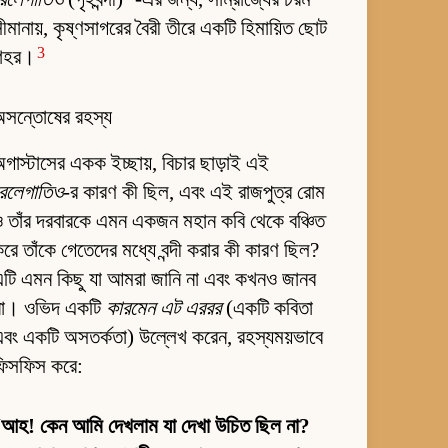
ীমানায়, কৃষ্ণসাগরের বৈরী তীরে একটি হিমায়িত ছোট
3
শহর।
অসন্তোষের রহস্য
গাস্টাসের একক ইচ্ছায়, বিচার ছাড়াই এই
রেলেগাতিও
-র কারণ কী ছিল, এবং এই রাজপুত্র রোম
 তাঁর দরবারকে এমন একজন মহান কবি থেকে বঞ্চিত
রে তাঁকে গেতেদের মধ্যে বন্দী করার কী কারণ ছিল?
টি এমন কিছু যা আমরা জানি না এবং কখনও জানব
না। ওভিদ একটি
কারমেন এট এররর
(একটি কবিতা
বং একটি অসতর্কতা) উল্লেখ করেন, রহস্যময়ভাবে
ফিসফিস করে:
“
আহ! কেন আমি দেখলাম যা দেখা উচিত ছিল না?