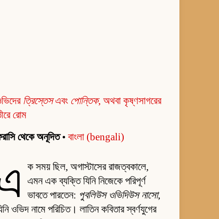
ওভিদের
ত্রিস্তেস
এবং
পোন্তিক
, অথবা কৃষ্ণসাগরের
ীরে রোম
রাসি থেকে অনূদিত
•
বাংলা (bengali)
এ
ক সময় ছিল, অগাস্টাসের রাজত্বকালে,
এমন এক ব্যক্তি যিনি নিজেকে পরিপূর্ণ
ভাবতে পারতেন:
পুবলিউস ওভিদিউস নাসো
,
িনি ওভিদ নামে পরিচিত। লাতিন কবিতার স্বর্ণযুগের