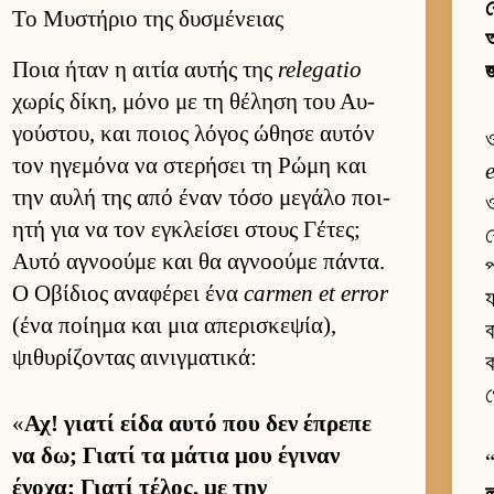
Το Μυστήριο της δυσμένειας
Ποια ήταν η αι­τία αυ­τής της
relegatio
জ
χωρίς δίκη, μόνο με τη θέληση του Αυ­
γού­στου, και ποιος λόγος ώθησε αυ­τόν
τον ηγεμόνα να στερήσει τη Ρώμη και
e
την αυλή της από έναν τόσο μεγάλο ποι­
ও
ητή για να τον εγκλεί­σει στους Γέτες;
শ
Αυτό αγνοούμε και θα αγνοούμε πάντα.
প
Ο Οβίδιος αναφέρει ένα
carmen et error
(ένα ποί­ημα και μια απερισκεψία),
ব
ψιθυρίζοντας αι­νιγ­ματικά:
ক
«
Αχ! γιατί είδα αυτό που δεν έπρεπε
να δω; Γιατί τα μάτια μου έγιναν
ένοχα; Γιατί τέλος, με την
ল