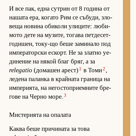
И все пак, една сут­рин от 8 го­дина от
на­шата ера, ко­гато Рим се съ­бу­ди, зло­
веща но­вина оби­коли ули­ци­те: лю­би­
мото дете на му­зи­те, то­гава пет­де­сет­
го­ди­шен, то­ку-що беше за­ми­нало под
им­пе­ра­тор­ски ес­корт. Не за златно уе­
ди­не­ние на ня­кой благ бряг, а за
1
2
relegatio
(до­ма­шен арест)
в Томи
,
ле­дена па­ланка в край­ната гра­ница на
им­пе­ри­я­та, на не­гос­топ­ри­ем­ните бре­
3
гове на Черно мо­ре.
Мистерията на опалата
Каква беше при­чи­ната за това