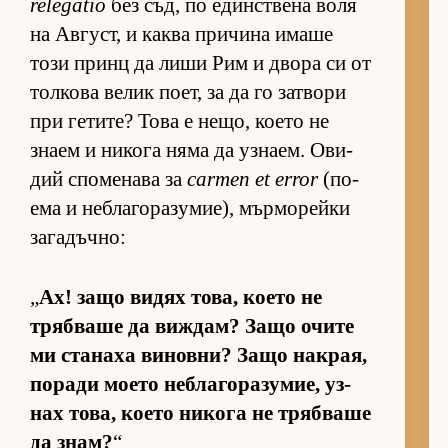
relegatio
без съд, по един­с­т­вена воля
на Ав­густ, и каква при­чина имаше
този принц да лиши Рим и двора си от
тол­кова ве­лик по­ет, за да го зат­вори
при ге­ти­те? Това е не­що, ко­ето не
знаем и ни­кога няма да уз­на­ем. Ови­
дий спо­ме­нава за
carmen et error
(по­
ема и неб­ла­го­ра­зу­ми­е), мър­мо­рейки
за­га­дъч­но:
„
Ах! защо ви­дях то­ва, ко­ето не
тряб­ваше да виж­дам? Защо очите
ми ста­наха ви­нов­ни? Защо нак­рая,
по­ради мо­ето неб­ла­го­ра­зу­мие, уз­
нах то­ва, ко­ето ни­кога не тряб­ваше
да знам?
“