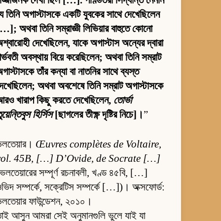
ে তিনি অগাস্টাসকে একটি যুবকের সাথে দেখেছিলেন
…]; অথবা তিনি সম্রাজ্ঞী লিভিয়ার বাহুতে কোনো
শ্বারোহী দেখেছিলেন, যাকে অগাস্টাস অন্যের দ্বারা
র্ভবতী অবস্থায় বিয়ে করেছিলেন; অথবা তিনি সম্রাট
গাস্টাসকে তাঁর কন্যা বা নাতনির সাথে ব্যস্ত
েখেছিলেন; অথবা অবশেষে তিনি সম্রাট অগাস্টাসকে
আরও খারাপ কিছু করতে দেখেছিলেন,
তোর্ভা
ুয়েন্তিবুস হির্সিস
[ছাগলের তীক্ষ্ণ দৃষ্টির নিচে]।
”
ভলতেয়ার।
Œuvres complètes de Voltaire,
vol. 45B, […] D’Ovide, de Socrate […]
ভলতেয়ারের সম্পূর্ণ রচনাবলী, খণ্ড ৪৫বি, […]
ভিদ সম্পর্কে, সক্রেটিস সম্পর্কে […])। অক্সফোর্ড:
ভলতেয়ার ফাউন্ডেশন, ২০১০।
াই আসুন আমরা সেই অনুমানগুলি ভুলে যাই যা