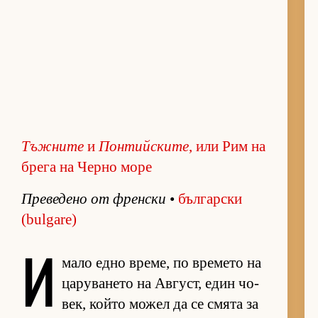
Тъжните
и
Понтийските
, или Рим на
брега на Черно море
Пре­ве­дено от френ­ски
•
бъл­гар­ски
(bulgare)
И
мало едно вре­ме, по вре­мето на
ца­ру­ва­нето на Ав­густ, един чо­
век, който мо­жел да се смята за