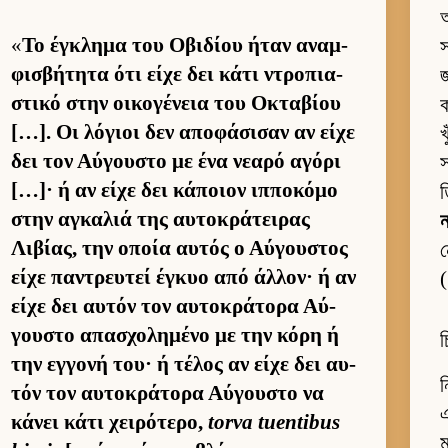
অ
«
Το έγκλημα του Οβιδίου ήταν αναμ­
স
φισβήτητα ότι είχε δει κάτι ντροπια­
জ
στικό στην οι­κογένεια του Οκταβίου
ক
[…]. Οι λόγιοι δεν αποφάσισαν αν είχε
খ
δει τον Αύ­γου­στο με ένα νεαρό αγόρι
স
[…]· ή αν είχε δει κάποιον ιπ­ποκόμο
στην αγκαλιά της αυ­τοκράτει­ρας
ন
Λιβίας, την οποία αυ­τός ο Αύ­γου­στος
ন
είχε παντρευ­τεί έγκυο από άλ­λον· ή αν
(
είχε δει αυ­τόν τον αυ­τοκράτορα Αύ­
γου­στο απασχολημένο με την κόρη ή
চ
την εγ­γονή του· ή τέλος αν είχε δει αυ­
ন
τόν τον αυ­τοκράτορα Αύ­γου­στο να
এ
κάνει κάτι χει­ρότερο,
torva tuentibus
ম