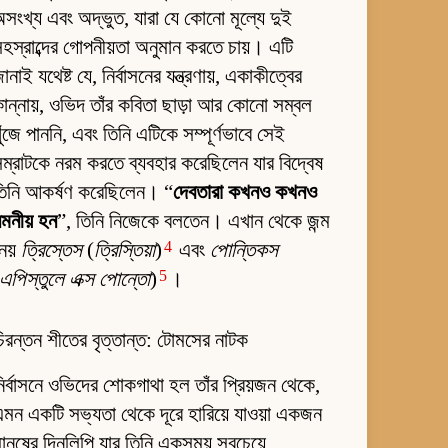
সংখ্য এবং অদ্ভুত, যারা যে কোনো মূল্যে দুই
হস্রাব্দের গোপনীয়তা অনুমান করতে চায়। এটি
ানাই যথেষ্ট যে, নির্বাসনের যন্ত্রণায়, একাকীত্বের
ান্নায়, ওভিদ তাঁর কবিতা ছাড়া আর কোনো সম্বল
ুঁজে পাননি, এবং তিনি এটিকে সম্পূর্ণভাবে সেই
ম্রাটকে নরম করতে ব্যবহার করেছিলেন যার বিদ্বেষ
তিনি আকর্ষণ করেছিলেন। “
দেবতারা কখনও কখনও
মনীয় হন
”, তিনি নিজেকে বলতেন। এখান থেকে জন্ম
4
েয়
ত্রিস্তেস
(
ত্রিস্তিয়া
)
এবং
পোন্তিকস
5
এপিস্তুলে এক্স পোন্তো
)
।
িরন্তন শীতের বৃত্তান্ত: টোমসের নাটক
ির্বাসনে ওভিদের শোকগাথা হল তাঁর প্রিয়জন থেকে,
মন একটি সভ্যতা থেকে দূরে হারিয়ে যাওয়া একজন
ানুষের দিনলিপি যার তিনি একসময় সবচেয়ে