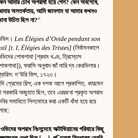
কেন আমার চোখ অপরাধী হয়ে গেল? কেন অবশেষে,
আমার অসতর্কতায়, আমি জানলাম যা আমার কখনও
ানা উচিত ছিল না?
”
ওভিদ।
Les Élégies d’Ovide pendant son
xil [t. I, Élégies des Tristes]
(নির্বাসনকালে
ভিদের শোকগাথা [প্রথম খণ্ড, ত্রিস্তেস
োকগাথা]), ফরাসি অনুবাদ জাঁ মারি দ্য কেরভিলার।
্যারিস: দ’উরি ফিস, ১৭২৩।
যদি
প্রেমের শিল্প
, এক দশক আগে প্রকাশিত,
কারমেন
া সরকারি অজুহাত ছিল, তবে
এররর
বা প্রকৃত অপরাধ
বির সমাধিতে সিলমোহর করা একটি ধাঁধা হয়ে রয়ে
গেছে:
“
ওভিদের অপরাধ নিঃসন্দেহে অক্টাভিয়ানের পরিবারে কিছু
জ্জাজনক দেখা ছিল […]. পণ্ডিতরা সিদ্ধান্ত নেননি