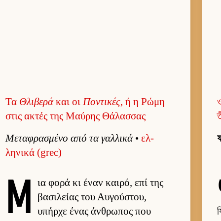
Τα
Θλιβερά
και οι
Ποντικές
, ή η Ρώμη
στις ακτές της Μαύρης Θάλασσας
ত
Μεταφρασμένο από τα γαλ­λικά
•
ελ­
ফ
ληνικά (grec)
Μ
ια φορά κι έναν και­ρό, επί της
βασιλείας του Αυ­γού­στου,
υπήρχε ένας άν­θρωπος που
য