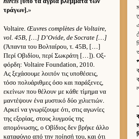
hircis
[υπό τα άγρια βλέμ­ματα των
ম
τράγων].
»
ত
এ
Voltaire.
Œuvres complètes de Voltaire,
vol. 45B, […] D’Ovide, de Socrate […]
হ
(Άπαντα του Βολ­ταί­ρου, τ. 45Β, […]
আ
Περί Οβιδίου, περί Σωκράτη […]). Οξ­
প
φόρ­δη: Voltaire Foundation, 2010.
ক
Ας ξεχάσουμε λοι­πόν τις υποθέσεις,
ক
τόσο πολυάριθ­μες όσο και παράξενες,
ল
εκεί­νων που θέλουν με κάθε τίμημα να
μαντέψουν ένα μυστικό δύο χιλιε­τιών.
Αρ­κεί να γνωρίζουμε ότι, στις αγωνίες
ব
της εξορίας, στους λυγ­μούς της
ম
απομόνωσης, ο Οβίδιος δεν βρήκε άλλο
καταφύγιο από την ποί­ησή του, και ότι