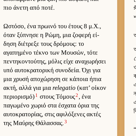
πιο άνετη από ποτέ.
স
Ωστόσο, ένα πρωινό του έτους 8 μ.Χ.,
όταν ξύπνησε η Ρώμη, μια ζοφερή εί­
δηση διέτρεξε τους δρόμους: το
অ
αγαπημένο τέκνο των Μου­σών, τότε
πεντηκοντού­της, μόλις είχε αναχωρήσει
ও
υπό αυ­τοκρατορική συνοδεία. Όχι για
ক
μια χρυσή αποχώρηση σε κάποια ήπια
এ
ακτή, αλλά για μια
relegatio
(κατ’ οί­κον
1
2
περιο­ρισμό)
στους Τόμους
, ένα
এ
παγωμένο χωριό στα έσχατα όρια της
αυ­τοκρατορίας, στις αφιλόξενες ακτές
3
της Μαύ­ρης Θάλασ­σας.