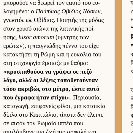
μπορούσε να θεωρεί τον εαυτό του ευ­
λογημένο: ο
Πού­πλιος Οβίδιος Νάσων
,
ত
γνωστός ως Οβίδιος. Ποι­ητής της μόδας
στον χρυσό αιώνα της λατινικής ποί­
ησης,
lusor amorum
(υμνητής των
ন
ερώτων), η παι­γνιώδης πέννα του είχε
প
κατακτήσει τη Ρώμη και η ευ­κολία του
ক
στη στιχουρ­γία έμοιαζε με θαύ­μα:
ক
«
προσπαθούσα να γράψω σε πεζό
λόγο, αλλά οι λέξεις τοποθετού­νταν
τόσο ακριβώς στο μέτρο, ώστε αυτό
ত
που έγραφα ήταν στίχοι
». Περιου­σία,
উ
καταγωγή, επιφανείς φίλοι, μια κατοι­κία
ম
δίπλα στο Καπιτώλιο, τίποτα δεν έλειπε
র
σε αυ­τόν τον Ρωμαίο ιπ­πέα που
ত
απολάμ­βανε μια ζωή πιο ασφαλή και