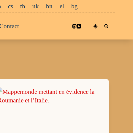
a
cs
th
uk
bn
el
bg
Contact