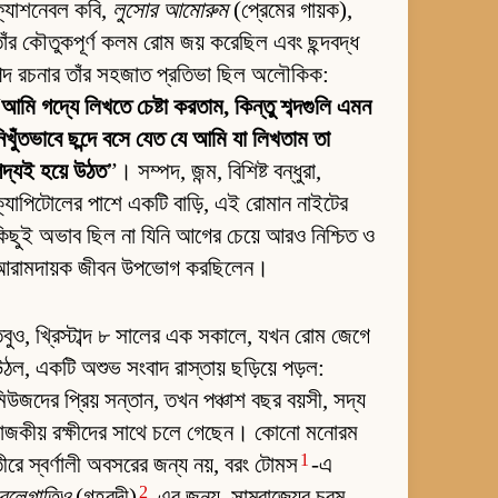
ফ্যাশনেবল কবি,
লুসোর আমোরুম
(প্রেমের গায়ক),
াঁর কৌতুকপূর্ণ কলম রোম জয় করেছিল এবং ছন্দবদ্ধ
পদ রচনার তাঁর সহজাত প্রতিভা ছিল অলৌকিক:
“
আমি গদ্যে লিখতে চেষ্টা করতাম, কিন্তু শব্দগুলি এমন
িখুঁতভাবে ছন্দে বসে যেত যে আমি যা লিখতাম তা
দ্যই হয়ে উঠত
”। সম্পদ, জন্ম, বিশিষ্ট বন্ধুরা,
্যাপিটোলের পাশে একটি বাড়ি, এই রোমান নাইটের
িছুই অভাব ছিল না যিনি আগের চেয়ে আরও নিশ্চিত ও
আরামদায়ক জীবন উপভোগ করছিলেন।
বুও, খ্রিস্টাব্দ ৮ সালের এক সকালে, যখন রোম জেগে
ঠল, একটি অশুভ সংবাদ রাস্তায় ছড়িয়ে পড়ল:
িউজদের প্রিয় সন্তান, তখন পঞ্চাশ বছর বয়সী, সদ্য
াজকীয় রক্ষীদের সাথে চলে গেছেন। কোনো মনোরম
1
ীরে স্বর্ণালী অবসরের জন্য নয়, বরং টোমস
-এ
2
রেলেগাতিও
(গৃহবন্দী)
-এর জন্য, সাম্রাজ্যের চরম