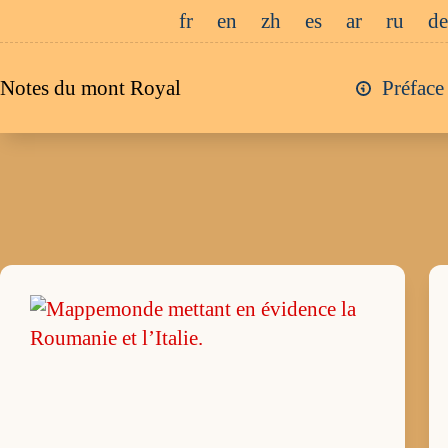
Passer
fr
en
zh
es
ar
ru
de
au
contenu
Notes du mont Royal
Préface