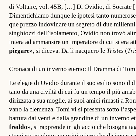
di Vol­taire, vol. 45B, […] Di Ovidio, di Socrate [
Dimen­tichiamo dun­que le ipotesi tanto numerose
que prezzo in­dovinare un segreto di due mil­len­ni.
sin­ghiozzi del­l’isolamen­to, Ovidio non trovò al­tr
in­tera ad am­man­sire un im­pera­tore di cui si era at­
piegare
», si diceva. Da lì nac­quero le
Tristes
(
Tri
Cronaca di un inverno eterno: Il Dramma di Tom
Le elegie di Ovidio durante il suo esilio sono il d
tano da una civiltà di cui fu un tempo il più amabi
diriz­zata a sua moglie, ai suoi amici rimasti a Rom
vano la clemen­za. Tomi vi si pre­senta sotto l’as­p
bat­tuta dai venti e dalla gran­dine di un in­verno et
freddo
», si rap­prende in ghiac­cio che bisogna tag
straniero as­soluto; un prigioniero che di­sim­para a 