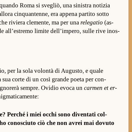
, quando Roma si svegliò, una sinis­tra notizia
l­lora cin­quan­ten­ne, era ap­pena par­tito sotto
­che riviera clemen­te, ma per una
relegatio
(as­
le al­l’es­tremo limite del­l’im­pero, sulle rive inos­
o, per la sola volontà di Augus­to, e quale
a sua corte di un così grande poeta per con­
i ignorerà sem­pre. Ovidio evoca un
car­men et er­
g­ma­ticamen­te:
 Per­ché i miei oc­chi sono diven­tati col­
, ho co­nosciuto ciò che non avrei mai dovuto