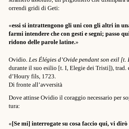
or­rendi gridi di Geti:
«
essi si in­trat­ten­gono gli uni con gli al­tri i
farmi in­ten­dere che con gesti e segni; passo qui
ridono delle pa­role la­tine.
»
Ovidio.
Les Élégies d’Ovide pen­dant son exil [t. I
durante il suo esilio [t. I, Elegie dei Tris­ti]), trad.
d’Houry fils, 1723.
Di fronte all’avversità
Dove at­tinse Ovidio il corag­gio neces­sario per sop
tura:
«
[Se mi] in­ter­rogate su cosa fac­cio qui, vi dirò