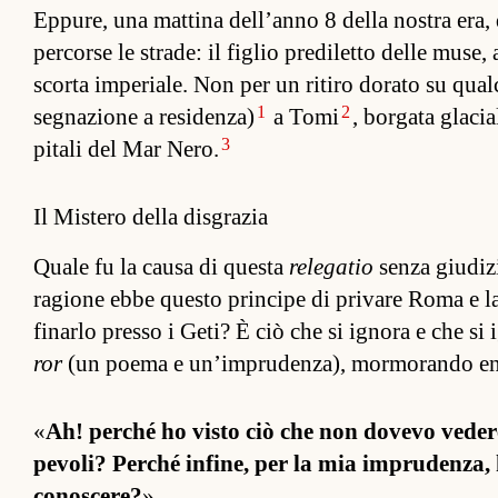
Ep­pure, una mat­tina del­l’anno 8 della nos­tra era
per­corse le strade: il figlio pre­diletto delle muse, a
scorta im­periale. Non per un ritiro dorato su qual
1
2
segnazione a residen­za)
a Tomi
, bor­gata glacia
3
pitali del Mar Nero.
Il Mistero della disgrazia
Quale fu la causa di questa
relegatio
senza giudizi
ragione ebbe questo prin­cipe di privare Roma e l
finarlo presso i Geti? È ciò che si ignora e che s
ror
(un poema e un’im­pruden­za), mor­morando eni
«
Ah! per­ché ho visto ciò che non dovevo vedere?
pevoli? Per­ché in­fine, per la mia im­pruden­za
co­noscere?
»