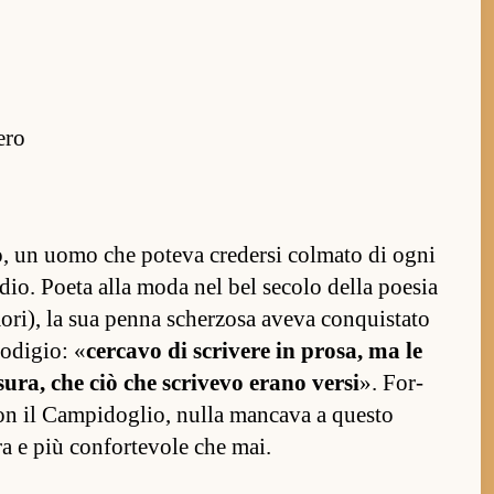
ero
­to, un uomo che poteva credersi col­mato di ogni
dio. Poeta alla moda nel bel secolo della poesia
ori), la sua penna scher­zosa aveva con­quis­tato
rodigio: «
cer­cavo di scrivere in prosa, ma le
isura, che ciò che scrivevo erano versi
». For­
e con il Cam­pidoglio, nulla man­cava a questo
 e più con­for­tevole che mai.