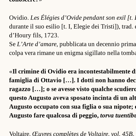
Ovidio.
Les Élégies d’Ovide pen­dant son exil [t. I
durante il suo esilio [t. I, Elegie dei Tris­ti]), trad.
d’Houry fils, 1723.
Se
L’Arte d’amare
, pub­blicata un decen­nio prima
colpa vera rimane un enigma sigil­lato nella tomb
«
Il crimine di Ovidio era in­con­tes­tabil­mente 
famiglia di Ot­tavio […]. I dotti non hanno de
ragazzo […]; o se avesse visto qual­che scudiero t
questo Augusto aveva sposato in­cinta di un al­t
Augusto oc­cupato con sua figlia o sua nipote; o 
Augusto fare qual­cosa di peg­gio,
torva tuen­tibu
Vol­taire.
Œuvres com­plètes de Vol­taire, vol. 45