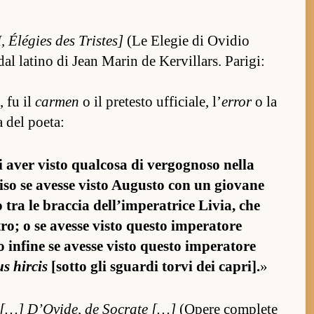
, Élégies des Tris­tes]
(Le Elegie di Ovidio
 dal la­tino di Jean Marin de Ker­vil­lars. Pa­rigi:
, fu il
carmen
o il pre­testo uf­ficiale, l’
error
o la
a del poeta:
di aver visto qual­cosa di ver­gognoso nella
ciso se avesse visto Augusto con un giovane
ra le brac­cia del­l’im­pera­trice Livia, che
ro; o se avesse visto questo im­pera­tore
in­fine se avesse visto questo im­pera­tore
s hir­cis
[sotto gli sguardi torvi dei ca­pri].
»
B, […] D’Ovide, de Socrate […]
(Opere com­plete