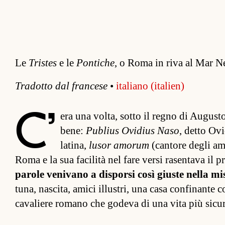
Le
Tristes
e le
Pontiche
, o Roma in riva al Mar N
Tradotto dal fran­cese
•
italiano (italien)
C’
era una vol­ta, sotto il regno di Augus
bene:
Publius Ovidius Naso
, detto Ovi
la­tina,
lusor amorum
(can­tore degli am
Roma e la sua facilità nel fare versi rasen­tava il p
pa­role venivano a di­sporsi così giuste nella m
tuna, nascita, amici il­lus­tri, una casa con­finant
cavaliere romano che godeva di una vita più sicura