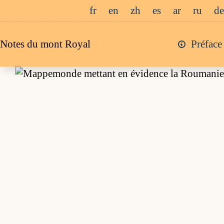
Passer
fr
en
zh
es
ar
ru
de
au
contenu
Notes du mont Royal
Préface