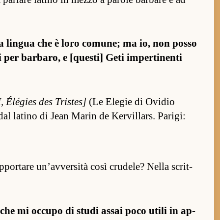
n una lin­gua che è loro comune; ma io, non posso
 per bar­baro, e [ques­ti] Geti im­per­tinenti
, Élégies des Tris­tes]
(Le Elegie di Ovidio
 dal la­tino di Jean Marin de Ker­vil­lars. Pa­rigi:
­por­tare un’av­ver­sità così crudele? Nella scrit­
 che mi oc­cupo di studi as­sai poco utili in ap­