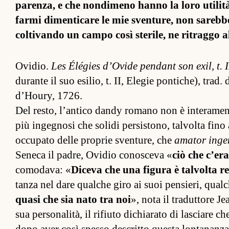
paren­za, e che non­dimeno hanno la loro utilità 
farmi dimen­ticare le mie sven­ture, non sarebbe
col­tivando un campo così sterile, ne ritraggo al
Ovidio.
Les Élégies d’Ovide pen­dant son exil, t. I
durante il suo esilio, t. II, Elegie pon­tiche), trad. 
d’Houry, 1726.
Del res­to, l’an­tico dandy romano non è in­teramente 
più in­gegnosi che solidi per­sis­tono, tal­volta fino
oc­cupato delle proprie sven­ture, che
ama­tor in­ge
Seneca il padre, Ovidio co­nosceva «
ciò che c’er
comodava: «
Diceva che una figura è tal­volta 
tanza nel dare qual­che giro ai suoi pen­sieri, qual­
quasi che sia nato tra noi
», nota il tradut­tore J
sua per­sonalità, il rifiuto dichiarato di lasciare che 
dopo aver così spesso descritto questa lon­tananza