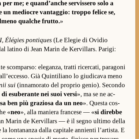
per me; e quan­d’an­che ser­vis­sero solo a
 un mediocre van­tag­gio: troppo felice se,
­meno qual­che frut­to.
»
I, Élégies pon­tiques
(Le Elegie di Ovidio
dal la­tino di Jean Marin de Ker­vil­lars. Pa­rigi:
scom­par­so: elegan­za, tratti ricer­ca­ti, pa­ra­goni
 al­l’ec­ces­so. Già Quin­tiliano lo giudicava meno
nii sui
(in­namorato del proprio genio). Secondo
a di esuberante nei suoi versi
», ma se ne ac­
resa ben più graziosa da un neo
». Questa cos­
che «
neo
», alla maniera fran­cese — «
si direbbe
ean Marin de Ker­vil­lars — è il segno ul­timo della
la lon­tananza dalla ca­pitale an­nienti l’ar­tis­ta. E
 come una specie di mor­te, finisce per trovare