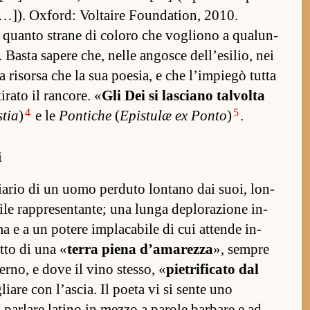
…]). Ox­ford: Vol­taire Foun­da­tion, 2010.
 quanto strane di coloro che vogliono a qualun­
 Basta sapere che, nelle an­gosce del­l’esilio, nei
a risorsa che la sua poesia, e che l’im­piegò tutta
tirato il ran­core. «
Gli Dei si lasciano tal­volta
4
5
stia
)
e le
Pontiche
(
Epis­tulæ ex Ponto
)
.
i
iario di un uomo per­duto lon­tano dai suoi, lon­
le rap­presen­tan­te; una lunga deplorazione in­
a e a un potere im­placabile di cui at­tende in­
etto di una «
terra piena d’amarezza
», sem­pre
er­no, e dove il vino stes­so, «
pietrificato dal
liare con l’ascia. Il poeta vi si sente uno
par­lare la­tino in mezzo a pa­role bar­bare e ad