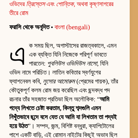
ওভিদের
ত্রিস্তেস
এবং
পোন্তিক
, অথবা কৃষ্ণসাগরের
তীরে রোম
ফরাসি থেকে অনূদিত
•
বাংলা (bengali)
এ
ক সময় ছিল, অগাস্টাসের রাজত্বকালে, এমন
এক ব্যক্তি যিনি নিজেকে পরিপূর্ণ ভাবতে
পারতেন:
পুবলিউস ওভিদিউস নাসো
, যিনি
ওভিদ নামে পরিচিত। লাতিন কবিতার স্বর্ণযুগের
ফ্যাশনেবল কবি,
লুসোর আমোরুম
(প্রেমের গায়ক), তাঁর
কৌতুকপূর্ণ কলম রোম জয় করেছিল এবং ছন্দবদ্ধ পদ
রচনার তাঁর সহজাত প্রতিভা ছিল অলৌকিক: “
আমি
গদ্যে লিখতে চেষ্টা করতাম, কিন্তু শব্দগুলি এমন
নিখুঁতভাবে ছন্দে বসে যেত যে আমি যা লিখতাম তা পদ্যই
হয়ে উঠত
”। সম্পদ, জন্ম, বিশিষ্ট বন্ধুরা, ক্যাপিটোলের
পাশে একটি বাড়ি, এই রোমান নাইটের কিছুই অভাব ছিল