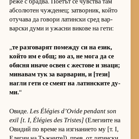
реже с брад­ва. По­е­тът се чув­с­тва там
аб­со­лю­тен чуж­де­нец; зат­вор­ник, който
оту­чава да го­вори ла­тин­ски сред вар­
вар­ски думи и ужасни ви­кове на ге­ти:
„
те раз­го­ва­рят по­между си на език,
който им е общ; но аз, не мога да се
обясня иначе ос­вен с жес­тове и зна­ци;
ми­на­вам тук за вар­ва­рин, и [те­зи]
нагли гети се смеят на ла­тин­с­ките ду­
ми.
“
Ови­де.
Les Élégies d’Ovide pendant son
exil [t. I, Élégies des Tristes]
(Е­ле­ги­ите на
Ови­дий по време на из­г­на­ни­ето му [т. I,
Еле­гии на Тъж­ни­те­]), прев. от ла­тин­ски