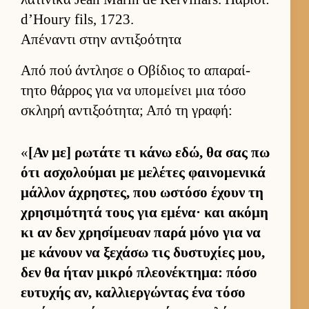
d’Houry fils, 1723.
Απέναντι στην αντιξοότητα
Από πού άντλησε ο Οβίδιος το απαραί­
τητο θάρ­ρος για να υπομεί­νει μια τόσο
σκληρή αντιξοότητα; Από τη γραφή:
«
[Αν με] ρωτάτε τι κάνω εδώ, θα σας πω
ότι ασχολού­μαι με μελέτες φαι­νομενικά
μάλ­λον άχρηστες, που ωστόσο έχουν τη
χρησιμότητά τους για εμένα· και ακόμη
κι αν δεν χρησίμευαν παρά μόνο για να
με κάνουν να ξεχάσω τις δυστυχίες μου,
δεν θα ήταν μικρό πλεονέκτημα: πόσο
ευ­τυχής αν, καλ­λιερ­γώντας ένα τόσο