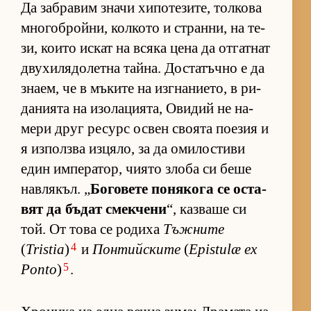
Да заб­ра­вим значи хи­по­те­зи­те, тол­кова
мно­гоб­рой­ни, кол­кото и стран­ни, на те­
зи, ко­ито ис­кат на всяка цена да от­гат­нат
дву­хи­ля­до­летна тай­на. Дос­та­тъчно е да
зна­ем, че в мъ­ките на из­г­на­ни­е­то, в ри­
да­ни­ята на изо­ла­ци­я­та, Ови­дий не на­
мери друг ре­сурс ос­вен сво­ята по­е­зия и
я из­пол­зва из­ця­ло, за да оми­лос­тиви
един им­пе­ра­тор, чи­ято злоба си беше
нав­ля­къл. „
Бо­го­вете по­ня­кога се ос­та­
вят да бъ­дат смек­чени
“, каз­ваше си
той. От това се ро­диха
Тъжните
4
(
Tristia
)
и
Понтийските
(
Epistulæ ex
5
Ponto
)
.