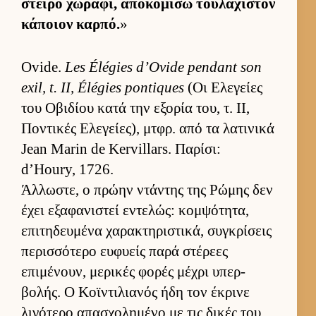
στείρο χωράφι, αποκομίσω του­λάχιστον
κάποιον καρ­πό.
»
Ovide.
Les Élégies d’Ovide pendant son
exil, t. II, Élégies pontiques
(Οι Ελεγείες
του Οβιδίου κατά την εξορία του, τ. ΙΙ,
Ποντικές Ελεγεί­ες), μτ­φρ. από τα λατινικά
Jean Marin de Kervillars. Παρίσι:
d’Houry, 1726.
Άλ­λωστε, ο πρώην ντάντης της Ρώμης δεν
έχει εξαφανιστεί εντελώς: κομ­ψότητα,
επιτηδευ­μένα χαρακτηριστικά, συγκρίσεις
περισ­σότερο ευ­φυείς παρά στέρεες
επιμένουν, μερικές φορές μέχρι υπερ­
βολής. Ο Κοϊντιλια­νός ήδη τον έκρινε
λιγότερο απασχολημένο με τις δικές του