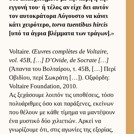
εγ­γονή του· ή τέλος αν είχε δει αυ­τόν
τον αυ­τοκράτορα Αύ­γου­στο να κάνει
κάτι χει­ρότερο,
torva tuentibus hircis
[υπό τα άγρια βλέμ­ματα των τράγων].
»
Voltaire.
Œuvres complètes de Voltaire,
vol. 45B, […] D’Ovide, de Socrate […]
(Άπαντα του Βολ­ταί­ρου, τ. 45Β, […] Περί
Οβιδίου, περί Σωκράτη […]). Οξ­φόρ­δη:
Voltaire Foundation, 2010.
Ας ξεχάσουμε λοι­πόν τις υποθέσεις, τόσο
πολυάριθ­μες όσο και παράξενες, εκεί­νων
που θέλουν με κάθε τίμημα να μαντέψουν
ένα μυστικό δύο χιλιε­τιών. Αρ­κεί να
γνωρίζουμε ότι, στις αγωνίες της εξορίας,