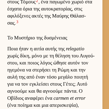
2
στους Τόμους
, ένα παγωμένο χωριό στα
έσχατα όρια της αυ­τοκρατορίας, στις
αφιλόξενες ακτές της Μαύ­ρης Θάλασ­
3
σας.
Το Μυστήριο της δυσμένειας
Ποια ήταν η αι­τία αυ­τής της
relegatio
χωρίς δίκη, μόνο με τη θέληση του Αυ­γού­
στου, και ποιος λόγος ώθησε αυ­τόν τον
ηγεμόνα να στερήσει τη Ρώμη και την
αυλή της από έναν τόσο μεγάλο ποι­ητή
για να τον εγκλεί­σει στους Γέτες; Αυτό
αγνοούμε και θα αγνοούμε πάντα. Ο
Οβίδιος αναφέρει ένα
carmen et error
(ένα ποί­ημα και μια απερισκεψία),