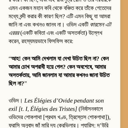
এমন একজন মহান কবি থেকে বঞ্চিত করে তাঁকে গেতেদের
মধ্যে বন্দী করার কী কারণ ছিল? এটি এমন কিছু যা আমরা
জানি না এবং কখনও জানব না। ওভিদ একটি
কারমেন এট
এররর
(একটি কবিতা এবং একটি অসতর্কতা) উল্লেখ
করেন, রহস্যময়ভাবে ফিসফিস করে:
“
আহ! কেন আমি দেখলাম যা দেখা উচিত ছিল না? কেন
আমার চোখ অপরাধী হয়ে গেল? কেন অবশেষে, আমার
অসতর্কতায়, আমি জানলাম যা আমার কখনও জানা উচিত
ছিল না?
”
ওভিদ।
Les Élégies d’Ovide pendant son
exil [t. I, Élégies des Tristes]
(নির্বাসনকালে
ওভিদের শোকগাথা [প্রথম খণ্ড, ত্রিস্তেস শোকগাথা]),
ফরাসি অনুবাদ জাঁ মারি দ্য কেরভিলার। প্যারিস: দ’উরি