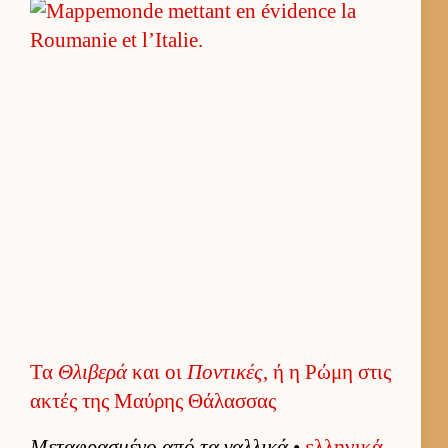
Τα
Θλιβερά
και οι
Ποντικές
, ή η Ρώμη στις
ακτές της Μαύρης Θάλασσας
Μεταφρασμένο από τα γαλ­λικά
•
ελ­ληνικά