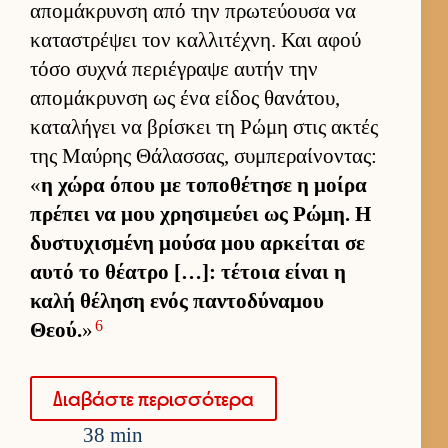
απομάκρυνση από την πρωτεύ­ουσα να
καταστρέψει τον καλ­λιτέχνη. Και αφού
τόσο συχνά περιέγραψε αυ­τήν την
απομάκρυνση ως ένα εί­δος θανάτου,
καταλήγει να βρίσκει τη Ρώμη στις ακτές
της Μαύ­ρης Θάλασ­σας, συμπεραί­νοντας:
«
η χώρα όπου με τοποθέτησε η μοίρα
πρέπει να μου χρησιμεύει ως Ρώμη. Η
δυστυχισμένη μούσα μου αρ­κεί­ται σε
αυτό το θέατρο […]: τέτοια εί­ναι η
καλή θέληση ενός παντοδύναμου
6
Θεού.
»
Δια­βάστε περισ­σότερα
38 min