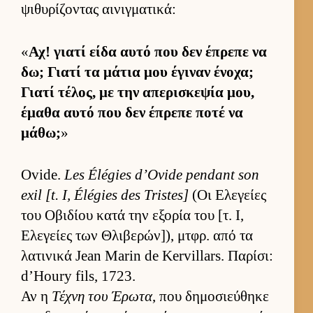
ψιθυρίζοντας αι­νιγ­ματικά:
«
Αχ! γιατί είδα αυτό που δεν έπρεπε να
δω; Γιατί τα μάτια μου έγιναν ένοχα;
Γιατί τέλος, με την απερισκεψία μου,
έμαθα αυτό που δεν έπρεπε ποτέ να
μάθω;
»
Ovide.
Les Élégies d’Ovide pendant son
exil [t. I, Élégies des Tristes]
(Οι Ελεγείες
του Οβιδίου κατά την εξορία του [τ. Ι,
Ελεγείες των Θλιβερών]), μτ­φρ. από τα
λατινικά Jean Marin de Kervillars. Παρίσι:
d’Houry fils, 1723.
Αν η
Τέχνη του Έρωτα
, που δημοσιεύ­θηκε