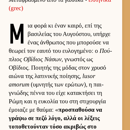
(grec)
Μ
ια φορά κι έναν και­ρό, επί της
βασιλείας του Αυ­γού­στου, υπήρχε
ένας άν­θρωπος που μπορούσε να
θεωρεί τον εαυτό του ευ­λογημένο: ο
Πού­
πλιος Οβίδιος Νάσων
, γνωστός ως
Οβίδιος. Ποι­ητής της μόδας στον χρυσό
αιώνα της λατινικής ποί­ησης,
lusor
amorum
(υμνητής των ερώτων), η παι­
γνιώδης πέννα του είχε κατακτήσει τη
Ρώμη και η ευ­κολία του στη στιχουρ­γία
έμοιαζε με θαύ­μα: «
προσπαθούσα να
γράψω σε πεζό λόγο, αλλά οι λέξεις
τοποθετού­νταν τόσο ακριβώς στο