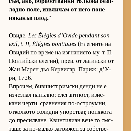
съм, ако, об­ра­бот­вайки тол­кова без­п­
лодно по­ле, из­в­ли­чам от него поне
ня­ка­къв плод.
“
Ови­де.
Les Élégies d’Ovide pendant son
exil, t. II, Élégies pontiques
(Е­ле­ги­ите на
Ови­дий по време на из­г­на­ни­ето му, т. II,
Пон­тийски еле­ги­и), прев. от ла­тин­ски от
Жан Ма­рен дьо Кер­ви­лар. Па­риж: д’У­
ри, 1726.
Впро­чем, бив­шият рим­ски денди не е
из­чез­нал на­пъл­но: еле­ган­т­ност, изис­
кани чер­ти, срав­не­ния по-ос­т­ро­ум­ни,
от­кол­кото со­лидни упор­с­т­ват, по­ня­кога
до пре­сил­ва­не. Квин­ти­лиан вече го смя­
таше за по-малко заг­ри­жен за соб­с­т­ве­