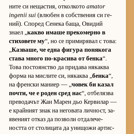
ните си не­щас­тия, от­кол­кото
amator
ingenii sui
(влю­бен в соб­с­т­ве­ния си ге­
ний). Спо­ред Се­нека ба­ща, Ови­дий
знаел „
какво имаше пре­ко­мерно в
сти­хо­вете му
“, но се при­ми­ря­вал с то­ва:
„
Каз­ва­ше, че една фи­гура по­ня­кога
става много по-кра­сива от бенка
“.
Това пос­то­ян­с­тво да при­дава ня­каква
форма на мис­лите си, ня­каква „
бенка
“,
на френ­ски ма­ниер — „
чо­век би ка­зал
поч­ти, че е ро­ден сред нас
“, от­бе­лязва
пре­во­да­чът Жан Ма­рен дьо Кер­ви­лар —
е край­ният знак на не­го­вата лич­ност, за­
я­ве­ният от­каз да поз­воли от­да­ле­че­
ността от сто­ли­цата да уни­щожи ар­тис­