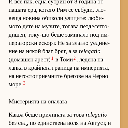
И все пак, една сут­рин от 8 го­дина от
на­шата ера, ко­гато Рим се съ­бу­ди, зло­
веща но­вина оби­коли ули­ци­те: лю­би­
мото дете на му­зи­те, то­гава пет­де­сет­го­
ди­шен, то­ку-що беше за­ми­нало под им­
пе­ра­тор­ски ес­корт. Не за златно уе­ди­не­
ние на ня­кой благ бряг, а за
relegatio
1
2
(до­ма­шен арест)
в Томи
, ле­дена па­
ланка в край­ната гра­ница на им­пе­ри­я­та,
на не­гос­топ­ри­ем­ните бре­гове на Черно
3
мо­ре.
Мистерията на опалата
Каква беше при­чи­ната за това
relegatio
без съд, по един­с­т­вена воля на Ав­густ, и