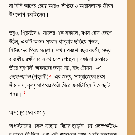
না যিনি আগের চেয়ে আরও নিশ্চিত ও আরামদায়ক জীবন
উপভোগ করছিলেন।
তবুও, খ্রিস্টাব্দ ৮ সালের এক সকালে, যখন রোম জেগে
উঠল, একটি অশুভ সংবাদ রাস্তায় ছড়িয়ে পড়ল:
মিউজদের প্রিয় সন্তান, তখন পঞ্চাশ বছর বয়সী, সদ্য
রাজকীয় রক্ষীদের সাথে চলে গেছেন। কোনো মনোরম
1
তীরে স্বর্ণালী অবসরের জন্য নয়, বরং টোমস
-এ
2
রেলেগাতিও
(গৃহবন্দী)
-এর জন্য, সাম্রাজ্যের চরম
সীমানায়, কৃষ্ণসাগরের বৈরী তীরে একটি হিমায়িত ছোট
3
শহর।
অসন্তোষের রহস্য
অগাস্টাসের একক ইচ্ছায়, বিচার ছাড়াই এই
রেলেগাতিও
-
র কারণ কী ছিল, এবং এই রাজপুত্র রোম ও তাঁর দরবারকে