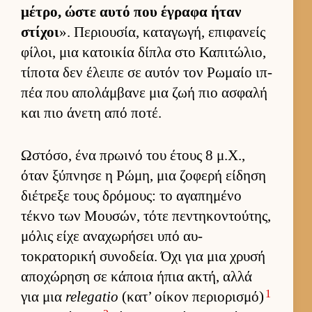
μέτρο, ώστε αυτό που έγραφα ήταν
στίχοι
». Περιου­σία, καταγωγή, επιφανείς
φίλοι, μια κατοι­κία δίπλα στο Καπιτώλιο,
τίποτα δεν έλειπε σε αυ­τόν τον Ρωμαίο ιπ­
πέα που απολάμ­βανε μια ζωή πιο ασφαλή
και πιο άνετη από ποτέ.
Ωστόσο, ένα πρωινό του έτους 8 μ.Χ.,
όταν ξύπνησε η Ρώμη, μια ζοφερή εί­δηση
διέτρεξε τους δρόμους: το αγαπημένο
τέκνο των Μου­σών, τότε πεντηκοντού­της,
μόλις είχε αναχωρήσει υπό αυ­
τοκρατορική συνοδεία. Όχι για μια χρυσή
αποχώρηση σε κάποια ήπια ακτή, αλλά
1
για μια
relegatio
(κατ’ οί­κον περιο­ρισμό)