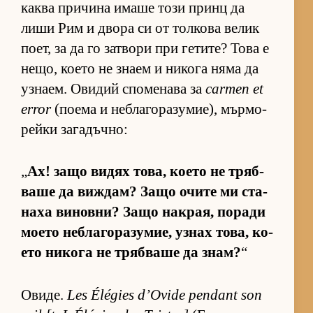
каква при­чина имаше този принц да
лиши Рим и двора си от тол­кова ве­лик
по­ет, за да го зат­вори при ге­ти­те? Това е
не­що, ко­ето не знаем и ни­кога няма да
уз­на­ем. Ови­дий спо­ме­нава за
carmen et
error
(по­ема и неб­ла­го­ра­зу­ми­е), мър­мо­
рейки за­га­дъч­но:
„
Ах! защо ви­дях то­ва, ко­ето не тряб­
ваше да виж­дам? Защо очите ми ста­
наха ви­нов­ни? Защо нак­рая, по­ради
мо­ето неб­ла­го­ра­зу­мие, уз­нах то­ва, ко­
ето ни­кога не тряб­ваше да знам?
“
Ови­де.
Les Élégies d’Ovide pendant son