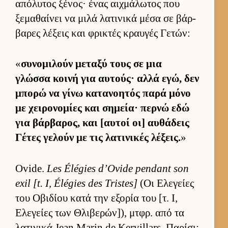
απόλυτος ξένος· ένας αιχ­μάλωτος που
ξεμαθαί­νει να μιλά λατινικά μέσα σε βάρ­
βαρες λέξεις και φρικτές κραυ­γές Γετών:
«
συνομιλούν μεταξύ τους σε μια
γλώσσα κοινή για αυ­τούς· αλλά εγώ, δεν
μπορώ να γίνω κατανοη­τός παρά μόνο
με χει­ρονομίες και σημεία· περνώ εδώ
για βάρ­βαρος, και [αυ­τοί οι] αυ­θάδεις
Γέτες γελούν με τις λατινικές λέξεις.
»
Ovide.
Les Élégies d’Ovide pendant son
exil [t. I, Élégies des Tristes]
(Οι Ελεγείες
του Οβιδίου κατά την εξορία του [τ. Ι,
Ελεγείες των Θλιβερών]), μτ­φρ. από τα
λατινικά Jean Marin de Kervillars. Παρίσι: