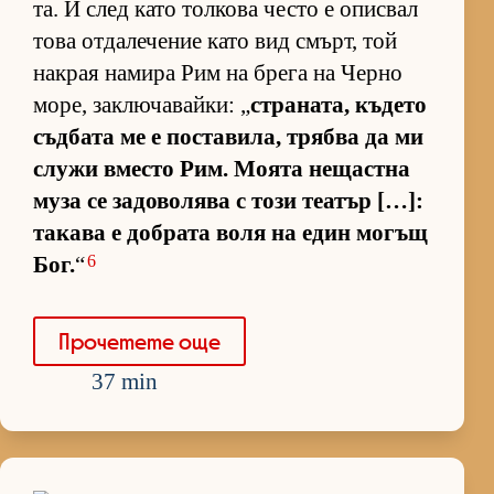
та. И след като тол­кова често е опис­вал
това от­да­ле­че­ние като вид смърт, той
нак­рая на­мира Рим на брега на Черно
мо­ре, зак­лю­ча­вай­ки: „
стра­на­та, къ­дето
съд­бата ме е пос­та­ви­ла, трябва да ми
служи вместо Рим. Мо­ята не­щас­тна
муза се за­до­во­лява с този те­а­тър […]:
та­кава е доб­рата воля на един мо­гъщ
6
Бог.
“
Про­че­тете още
37 min