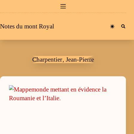
Passer
au
contenu
Notes du mont Royal
Charpentier‚ Jean-Pierre