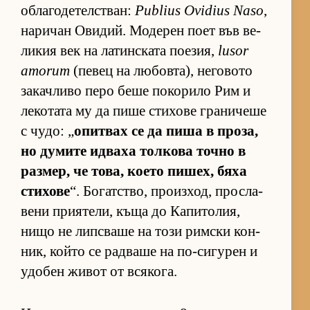
об­ла­го­де­тел­с­т­ван:
Publius Ovidius Naso
,
на­ри­чан Ови­дий. Мо­де­рен поет във ве­
ли­кия век на ла­тин­с­ката по­е­зия,
lusor
amorum
(пе­вец на лю­бов­та), не­го­вото
за­кач­ливо перо беше по­ко­рило Рим и
ле­ко­тата му да пише сти­хове гра­ни­чеше
с чу­до: „
опит­вах се да пиша в про­за,
но ду­мите ид­ваха тол­кова точно в
раз­мер, че то­ва, ко­ето пи­шех, бяха
сти­хове
“. Бо­гат­с­тво, про­из­ход, прос­ла­
вени при­я­те­ли, къща до Ка­пи­то­лия,
нищо не лип­с­ваше на този рим­ски кон­
ник, който се рад­ваше на по-си­гу­рен и
удо­бен жи­вот от вся­ко­га.