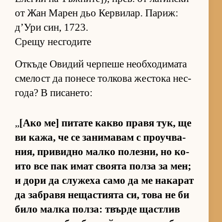
от Жан Ма­рен дьо Кер­ви­лар. Па­риж:
д’Ури син, 1723.
Срещу несгодите
От­къде Ови­дий чер­пеше не­об­хо­ди­мата
сме­лост да по­несе тол­кова жес­тока нес­
го­да? В пи­са­не­то:
„
[Ако ме] пи­тате какво правя тук, ще
ви ка­жа, че се за­ни­ма­вам с про­уч­ва­
ния, при­видно малко по­лез­ни, но ко­
ито все пак имат сво­ята полза за мен;
и дори да слу­жеха само да ме на­ка­рат
да заб­равя не­щас­ти­ята си, това не би
било малка пол­за: твърде щас­т­лив