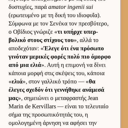
δυστυχίες, παρά
amator ingenii sui
(ερωτευ­μένο με τη δική του ιδιο­φυΐα).
Σύμ­φωνα με τον Σενέκα τον πρεσβύτερο,
ο Οβίδιος γνώριζε «
τι υπήρχε υπερ­
βολικό στους στίχους του
», αλλά το
αποδεχόταν: «
Έλεγε ότι ένα πρόσωπο
γινόταν μερικές φορές πολύ πιο όμορφο
από μια ελιά
». Αυτή η επιμονή να δίνει
κάποια μορφή στις σκέψεις του, κάποια
«
ελιά
», στον γαλ­λικό τρόπο — «
θα
έλεγες σχεδόν ότι γεν­νήθηκε ανάμεσά
μας
», σημειώνει ο μεταφραστής Jean
Marin de Kervillars — εί­ναι το τελευ­ταίο
σήμα της προσωπικότητάς του, η
ομολογημένη άρ­νηση να αφήσει την