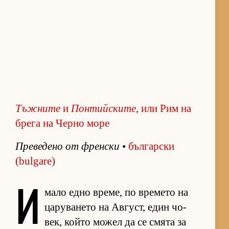
Тъжните
и
Понтийските
, или Рим на
брега на Черно море
Пре­ве­дено от френ­ски
•
бъл­гар­ски
(bulgare)
И
мало едно вре­ме, по вре­мето на
ца­ру­ва­нето на Ав­густ, един чо­
век, който мо­жел да се смята за