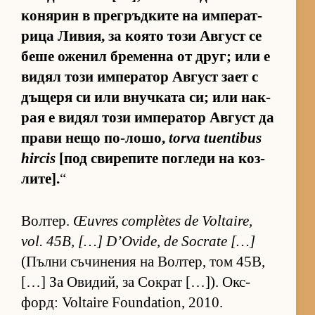
ко­ня­рин в прег­ръд­ките на им­пе­рат­
рица Ли­вия, за ко­ято този Ав­густ се
беше оже­нил бре­менна от друг; или е
ви­дял този им­пе­ра­тор Ав­густ зает с
дъ­щеря си или внуч­ката си; или нак­
рая е ви­дял този им­пе­ра­тор Ав­густ да
прави нещо по-ло­шо,
torva tuentibus
hircis
[под сви­ре­пите пог­леди на коз­
ли­те].
“
Вол­тер.
Œuvres complètes de Voltaire,
vol. 45B, […] D’Ovide, de Socrate […]
(Пълни съ­чи­не­ния на Вол­тер, том 45B,
[…] За Ови­дий, за Сок­рат […]). Ок­с­
форд: Voltaire Foundation, 2010.