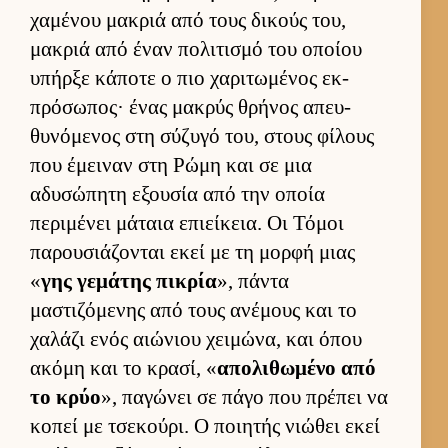
χαμένου μακριά από τους δικούς του,
μακριά από έναν πολιτισμό του οποίου
υπήρξε κάποτε ο πιο χαριτωμένος εκ­
πρόσωπος· ένας μακρύς θρήνος απευ­
θυνόμενος στη σύζυγό του, στους φίλους
που έμει­ναν στη Ρώμη και σε μια
αδυσώπητη εξου­σία από την οποία
περιμένει μάταια επιεί­κεια. Οι Τόμοι
παρου­σιάζονται εκεί με τη μορφή μιας
«
γης γεμάτης πικρία
», πάντα
μαστιζόμενης από τους ανέμους και το
χαλάζι ενός αιώνιου χει­μώνα, και όπου
ακόμη και το κρασί, «
απολιθωμένο από
το κρύο
», παγώνει σε πάγο που πρέπει να
κοπεί με τσεκού­ρι. Ο ποι­ητής νιώθει εκεί