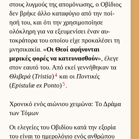
στους λυγ­μούς της απομόνωσης, ο Οβίδιος
δεν βρήκε άλλο καταφύγιο από την ποί­
ησή του, και ότι την χρησιμοποί­ησε
ολόκληρη για να εξευ­μενίσει έναν αυ­
τοκράτορα του οποίου είχε προκαλέσει τη
μνησικακία. «
Οι Θεοί αφήνονται
μερικές φορές να κατευ­νασθούν
», έλεγε
στον εαυτό του. Από εκεί γεν­νήθηκαν τα
4
Θλιβερά
(
Tristia
)
και οι
Ποντικές
5
(
Epistulæ ex Ponto
)
.
Χρονικό ενός αιώνιου χειμώνα: Το Δράμα
των Τόμων
Οι ελεγείες του Οβιδίου κατά την εξορία
του εί­ναι το ημερολόγιο ενός αν­θρώπου