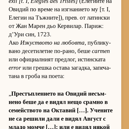
exil [t. I, Élégies des Tristes]
(Е­ле­ги­ите на
Ови­дий по време на из­г­на­ни­ето му [т. I,
Еле­гии на Тъж­ни­те­]), прев. от ла­тин­ски
от Жан Ма­рен дьо Кер­ви­лар. Па­риж:
д’Ури син, 1723.
Ако
Из­кус­т­вото на лю­бовта
, пуб­ли­ку­
вано де­се­ти­ле­тие по-ра­но, беше
carmen
или офи­ци­ал­ният пред­лог, ис­тин­с­ката
error
или грешка ос­тава за­гад­ка, за­пе­ча­
тана в гроба на по­е­та:
„
Прес­тъп­ле­ни­ето на Ови­дий не­съм­
нено беше да е ви­дял нещо срамно в
се­мейс­т­вото на Ок­та­вий […]. Уче­ните
не са ре­шили дали е ви­дял Ав­густ с
младо момче […]; или е ви­дял ня­кой