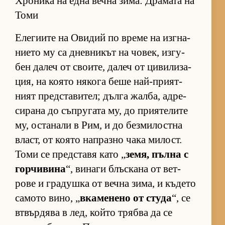
Хроника на една вечна зима: Драмата на
Томи
Еле­ги­ите на Ови­дий по време на из­г­на­
ни­ето му са днев­ни­кът на чо­век, из­гу­
бен да­леч от сво­и­те, да­леч от ци­ви­ли­за­
ция, на ко­ято ня­кога беше най-при­ят­
ният пред­с­та­ви­тел; дълга жал­ба, ад­ре­
си­рана до съп­ру­гата му, до при­я­те­лите
му, ос­та­нали в Рим, и до без­ми­лос­тна
власт, от ко­ято нап­разно чака ми­лост.
Томи се пред­с­тавя като „
зе­мя, пълна с
гор­чи­вина
“, ви­наги блъс­кана от вет­
рове и гра­душка от вечна зи­ма, и къ­дето
са­мото ви­но, „
вка­ме­нено от студа
“, се
втвър­дява в лед, който трябва да се