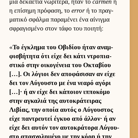
μια δεκαετία νωρίτερα, ήταν το
carmen
ή
η επίσημη πρόφαση, το
error
ή το πραγ­
ματικό σφάλμα παραμένει ένα αί­νιγμα
σφραγισμένο στον τάφο του ποι­ητή:
«
Το έγκλημα του Οβιδίου ήταν αναμ­
φισβήτητα ότι είχε δει κάτι ντροπια­
στικό στην οι­κογένεια του Οκταβίου
[…]. Οι λόγιοι δεν αποφάσισαν αν είχε
δει τον Αύ­γου­στο με ένα νεαρό αγόρι
[…]· ή αν είχε δει κάποιον ιπ­ποκόμο
στην αγκαλιά της αυ­τοκράτει­ρας
Λιβίας, την οποία αυ­τός ο Αύ­γου­στος
είχε παντρευ­τεί έγκυο από άλ­λον· ή αν
είχε δει αυ­τόν τον αυ­τοκράτορα Αύ­γου­
στο απασχολημένο με την κόρη ή την