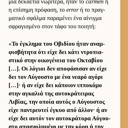
μια δεκαετία νωρίτερα, ήταν το
carmen
ή
η επίσημη πρόφαση, το
error
ή το πραγ­
ματικό σφάλμα παραμένει ένα αί­νιγμα
σφραγισμένο στον τάφο του ποι­ητή:
«
Το έγκλημα του Οβιδίου ήταν αναμ­
φισβήτητα ότι είχε δει κάτι ντροπια­
στικό στην οι­κογένεια του Οκταβίου
[…]. Οι λόγιοι δεν αποφάσισαν αν είχε
δει τον Αύ­γου­στο με ένα νεαρό αγόρι
[…]· ή αν είχε δει κάποιον ιπ­ποκόμο
στην αγκαλιά της αυ­τοκράτει­ρας
Λιβίας, την οποία αυ­τός ο Αύ­γου­στος
είχε παντρευ­τεί έγκυο από άλ­λον· ή αν
είχε δει αυ­τόν τον αυ­τοκράτορα Αύ­γου­
στο απασχολημένο με την κόρη ή την