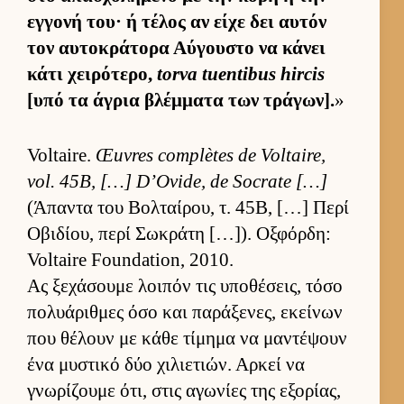
εγ­γονή του· ή τέλος αν είχε δει αυ­τόν
τον αυ­τοκράτορα Αύ­γου­στο να κάνει
κάτι χει­ρότερο,
torva tuentibus hircis
[υπό τα άγρια βλέμ­ματα των τράγων].
»
Voltaire.
Œuvres complètes de Voltaire,
vol. 45B, […] D’Ovide, de Socrate […]
(Άπαντα του Βολ­ταί­ρου, τ. 45Β, […] Περί
Οβιδίου, περί Σωκράτη […]). Οξ­φόρ­δη:
Voltaire Foundation, 2010.
Ας ξεχάσουμε λοι­πόν τις υποθέσεις, τόσο
πολυάριθ­μες όσο και παράξενες, εκεί­νων
που θέλουν με κάθε τίμημα να μαντέψουν
ένα μυστικό δύο χιλιε­τιών. Αρ­κεί να
γνωρίζουμε ότι, στις αγωνίες της εξορίας,