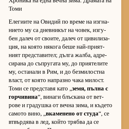
Хроника на една вечна зима: Драмата на
Томи
Еле­ги­ите на Ови­дий по време на из­г­на­
ни­ето му са днев­ни­кът на чо­век, из­гу­
бен да­леч от сво­и­те, да­леч от ци­ви­ли­за­
ция, на ко­ято ня­кога беше най-при­ят­
ният пред­с­та­ви­тел; дълга жал­ба, ад­ре­
си­рана до съп­ру­гата му, до при­я­те­лите
му, ос­та­нали в Рим, и до без­ми­лос­тна
власт, от ко­ято нап­разно чака ми­лост.
Томи се пред­с­тавя като „
зе­мя, пълна с
гор­чи­вина
“, ви­наги блъс­кана от вет­
рове и гра­душка от вечна зи­ма, и къ­дето
са­мото ви­но, „
вка­ме­нено от студа
“, се
втвър­дява в лед, който трябва да се