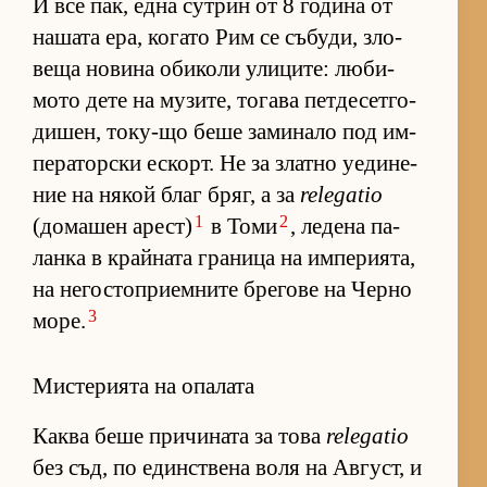
И все пак, една сут­рин от 8 го­дина от
на­шата ера, ко­гато Рим се съ­бу­ди, зло­
веща но­вина оби­коли ули­ци­те: лю­би­
мото дете на му­зи­те, то­гава пет­де­сет­го­
ди­шен, то­ку-що беше за­ми­нало под им­
пе­ра­тор­ски ес­корт. Не за златно уе­ди­не­
ние на ня­кой благ бряг, а за
relegatio
1
2
(до­ма­шен арест)
в Томи
, ле­дена па­
ланка в край­ната гра­ница на им­пе­ри­я­та,
на не­гос­топ­ри­ем­ните бре­гове на Черно
3
мо­ре.
Мистерията на опалата
Каква беше при­чи­ната за това
relegatio
без съд, по един­с­т­вена воля на Ав­густ, и