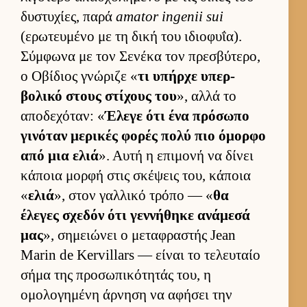
δυστυχίες, παρά
amator ingenii sui
(ερωτευ­μένο με τη δική του ιδιο­φυΐα).
Σύμ­φωνα με τον Σενέκα τον πρεσβύτερο,
ο Οβίδιος γνώριζε «
τι υπήρχε υπερ­
βολικό στους στίχους του
», αλλά το
αποδεχόταν: «
Έλεγε ότι ένα πρόσωπο
γινόταν μερικές φορές πολύ πιο όμορφο
από μια ελιά
». Αυτή η επιμονή να δίνει
κάποια μορφή στις σκέψεις του, κάποια
«
ελιά
», στον γαλ­λικό τρόπο — «
θα
έλεγες σχεδόν ότι γεν­νήθηκε ανάμεσά
μας
», σημειώνει ο μεταφραστής Jean
Marin de Kervillars — εί­ναι το τελευ­ταίο
σήμα της προσωπικότητάς του, η
ομολογημένη άρ­νηση να αφήσει την