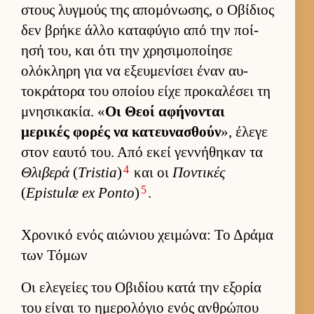
στους λυγ­μούς της απομόνωσης, ο Οβίδιος
δεν βρήκε άλλο καταφύγιο από την ποί­
ησή του, και ότι την χρησιμοποί­ησε
ολόκληρη για να εξευ­μενίσει έναν αυ­
τοκράτορα του οποίου είχε προκαλέσει τη
μνησικακία. «
Οι Θεοί αφήνονται
μερικές φορές να κατευ­νασθούν
», έλεγε
στον εαυτό του. Από εκεί γεν­νήθηκαν τα
4
Θλιβερά
(
Tristia
)
και οι
Ποντικές
5
(
Epistulæ ex Ponto
)
.
Χρονικό ενός αιώνιου χειμώνα: Το Δράμα
των Τόμων
Οι ελεγείες του Οβιδίου κατά την εξορία
του εί­ναι το ημερολόγιο ενός αν­θρώπου