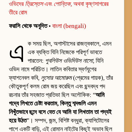
ওভিদের
ত্রিস্তেস
এবং
পোন্তিক
, অথবা কৃষ্ণসাগরের
তীরে রোম
ফরাসি থেকে অনূদিত
•
বাংলা (bengali)
এ
ক সময় ছিল, অগাস্টাসের রাজত্বকালে, এমন
এক ব্যক্তি যিনি নিজেকে পরিপূর্ণ ভাবতে
পারতেন:
পুবলিউস ওভিদিউস নাসো
, যিনি
ওভিদ নামে পরিচিত। লাতিন কবিতার স্বর্ণযুগের
ফ্যাশনেবল কবি,
লুসোর আমোরুম
(প্রেমের গায়ক), তাঁর
কৌতুকপূর্ণ কলম রোম জয় করেছিল এবং ছন্দবদ্ধ পদ
রচনার তাঁর সহজাত প্রতিভা ছিল অলৌকিক: “
আমি
গদ্যে লিখতে চেষ্টা করতাম, কিন্তু শব্দগুলি এমন
নিখুঁতভাবে ছন্দে বসে যেত যে আমি যা লিখতাম তা পদ্যই
হয়ে উঠত
”। সম্পদ, জন্ম, বিশিষ্ট বন্ধুরা, ক্যাপিটোলের
পাশে একটি বাড়ি, এই রোমান নাইটের কিছুই অভাব ছিল