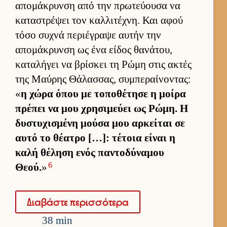
απομάκρυνση από την πρωτεύ­ουσα να
καταστρέψει τον καλ­λιτέχνη. Και αφού
τόσο συχνά περιέγραψε αυ­τήν την
απομάκρυνση ως ένα εί­δος θανάτου,
καταλήγει να βρίσκει τη Ρώμη στις ακτές
της Μαύ­ρης Θάλασ­σας, συμπεραί­νοντας:
«
η χώρα όπου με τοποθέτησε η μοίρα
πρέπει να μου χρησιμεύει ως Ρώμη. Η
δυστυχισμένη μούσα μου αρ­κεί­ται σε
αυτό το θέατρο […]: τέτοια εί­ναι η
καλή θέληση ενός παντοδύναμου
6
Θεού.
»
Δια­βάστε περισ­σότερα
38 min