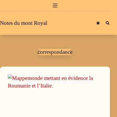
Passer
au
contenu
Notes du mont Royal
correspondance