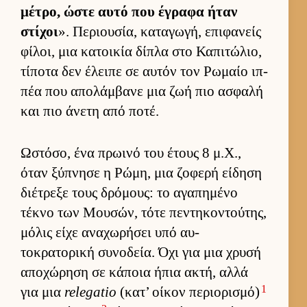
μέτρο, ώστε αυτό που έγραφα ήταν
στίχοι
». Περιου­σία, καταγωγή, επιφανείς
φίλοι, μια κατοι­κία δίπλα στο Καπιτώλιο,
τίποτα δεν έλειπε σε αυ­τόν τον Ρωμαίο ιπ­
πέα που απολάμ­βανε μια ζωή πιο ασφαλή
και πιο άνετη από ποτέ.
Ωστόσο, ένα πρωινό του έτους 8 μ.Χ.,
όταν ξύπνησε η Ρώμη, μια ζοφερή εί­δηση
διέτρεξε τους δρόμους: το αγαπημένο
τέκνο των Μου­σών, τότε πεντηκοντού­της,
μόλις είχε αναχωρήσει υπό αυ­
τοκρατορική συνοδεία. Όχι για μια χρυσή
αποχώρηση σε κάποια ήπια ακτή, αλλά
1
για μια
relegatio
(κατ’ οί­κον περιο­ρισμό)