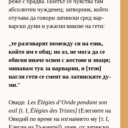
реже с брад­ва. По­е­тът се чув­с­тва там
аб­со­лю­тен чуж­де­нец; зат­вор­ник, който
оту­чава да го­вори ла­тин­ски сред вар­
вар­ски думи и ужасни ви­кове на ге­ти:
„
те раз­го­ва­рят по­между си на език,
който им е общ; но аз, не мога да се
обясня иначе ос­вен с жес­тове и зна­ци;
ми­на­вам тук за вар­ва­рин, и [те­зи]
нагли гети се смеят на ла­тин­с­ките ду­
ми.
“
Ови­де.
Les Élégies d’Ovide pendant son
exil [t. I, Élégies des Tristes]
(Е­ле­ги­ите на
Ови­дий по време на из­г­на­ни­ето му [т. I,
Еле­гии на Тъж­ни­те­]), прев. от ла­тин­ски