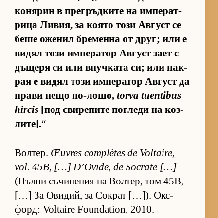
ко­ня­рин в прег­ръд­ките на им­пе­рат­
рица Ли­вия, за ко­ято този Ав­густ се
беше оже­нил бре­менна от друг; или е
ви­дял този им­пе­ра­тор Ав­густ зает с
дъ­щеря си или внуч­ката си; или нак­
рая е ви­дял този им­пе­ра­тор Ав­густ да
прави нещо по-ло­шо,
torva tuentibus
hircis
[под сви­ре­пите пог­леди на коз­
ли­те].
“
Вол­тер.
Œuvres complètes de Voltaire,
vol. 45B, […] D’Ovide, de Socrate […]
(Пълни съ­чи­не­ния на Вол­тер, том 45B,
[…] За Ови­дий, за Сок­рат […]). Ок­с­
форд: Voltaire Foundation, 2010.