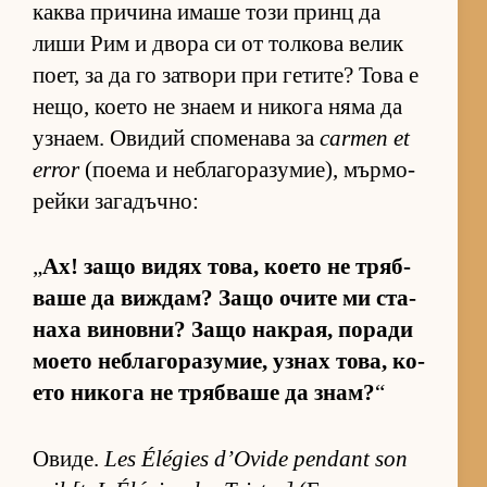
каква при­чина имаше този принц да
лиши Рим и двора си от тол­кова ве­лик
по­ет, за да го зат­вори при ге­ти­те? Това е
не­що, ко­ето не знаем и ни­кога няма да
уз­на­ем. Ови­дий спо­ме­нава за
carmen et
error
(по­ема и неб­ла­го­ра­зу­ми­е), мър­мо­
рейки за­га­дъч­но:
„
Ах! защо ви­дях то­ва, ко­ето не тряб­
ваше да виж­дам? Защо очите ми ста­
наха ви­нов­ни? Защо нак­рая, по­ради
мо­ето неб­ла­го­ра­зу­мие, уз­нах то­ва, ко­
ето ни­кога не тряб­ваше да знам?
“
Ови­де.
Les Élégies d’Ovide pendant son