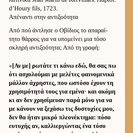
d’Houry fils, 1723.
Απέναντι στην αντιξοότητα
Από πού άντλησε ο Οβίδιος το απαραί­
τητο θάρ­ρος για να υπομεί­νει μια τόσο
σκληρή αντιξοότητα; Από τη γραφή:
«
[Αν με] ρωτάτε τι κάνω εδώ, θα σας πω
ότι ασχολού­μαι με μελέτες φαι­νομενικά
μάλ­λον άχρηστες, που ωστόσο έχουν τη
χρησιμότητά τους για εμένα· και ακόμη
κι αν δεν χρησίμευαν παρά μόνο για να
με κάνουν να ξεχάσω τις δυστυχίες μου,
δεν θα ήταν μικρό πλεονέκτημα: πόσο
ευ­τυχής αν, καλ­λιερ­γώντας ένα τόσο