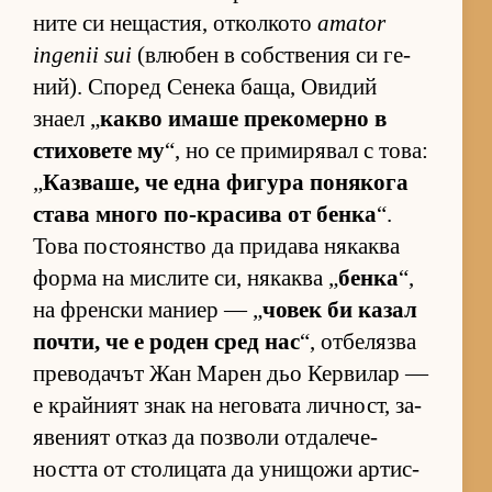
ните си не­щас­тия, от­кол­кото
amator
ingenii sui
(влю­бен в соб­с­т­ве­ния си ге­
ний). Спо­ред Се­нека ба­ща, Ови­дий
знаел „
какво имаше пре­ко­мерно в
сти­хо­вете му
“, но се при­ми­ря­вал с то­ва:
„
Каз­ва­ше, че една фи­гура по­ня­кога
става много по-кра­сива от бенка
“.
Това пос­то­ян­с­тво да при­дава ня­каква
форма на мис­лите си, ня­каква „
бенка
“,
на френ­ски ма­ниер — „
чо­век би ка­зал
поч­ти, че е ро­ден сред нас
“, от­бе­лязва
пре­во­да­чът Жан Ма­рен дьо Кер­ви­лар —
е край­ният знак на не­го­вата лич­ност, за­
я­ве­ният от­каз да поз­воли от­да­ле­че­
ността от сто­ли­цата да уни­щожи ар­тис­