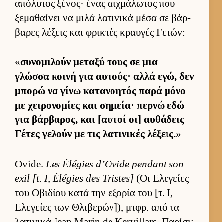
απόλυτος ξένος· ένας αιχ­μάλωτος που
ξεμαθαί­νει να μιλά λατινικά μέσα σε βάρ­
βαρες λέξεις και φρικτές κραυ­γές Γετών:
«
συνομιλούν μεταξύ τους σε μια
γλώσσα κοινή για αυ­τούς· αλλά εγώ, δεν
μπορώ να γίνω κατανοη­τός παρά μόνο
με χει­ρονομίες και σημεία· περνώ εδώ
για βάρ­βαρος, και [αυ­τοί οι] αυ­θάδεις
Γέτες γελούν με τις λατινικές λέξεις.
»
Ovide.
Les Élégies d’Ovide pendant son
exil [t. I, Élégies des Tristes]
(Οι Ελεγείες
του Οβιδίου κατά την εξορία του [τ. Ι,
Ελεγείες των Θλιβερών]), μτ­φρ. από τα
λατινικά Jean Marin de Kervillars. Παρίσι: