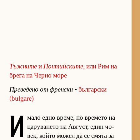
Тъжните
и
Понтийските
, или Рим на
брега на Черно море
Пре­ве­дено от френ­ски
•
бъл­гар­ски
(bulgare)
И
мало едно вре­ме, по вре­мето на
ца­ру­ва­нето на Ав­густ, един чо­
век, който мо­жел да се смята за