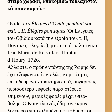
στείρο χωράφι, αποκομίσω του­λάχιστον
κάποιον καρ­πό.
»
Ovide.
Les Élégies d’Ovide pendant son
exil, t. II, Élégies pontiques
(Οι Ελεγείες
του Οβιδίου κατά την εξορία του, τ. ΙΙ,
Ποντικές Ελεγεί­ες), μτ­φρ. από τα λατινικά
Jean Marin de Kervillars. Παρίσι:
d’Houry, 1726.
Άλ­λωστε, ο πρώην ντάντης της Ρώμης δεν
έχει εξαφανιστεί εντελώς: κομ­ψότητα,
επιτηδευ­μένα χαρακτηριστικά, συγκρίσεις
περισ­σότερο ευ­φυείς παρά στέρεες
επιμένουν, μερικές φορές μέχρι υπερ­
βολής. Ο Κοϊντιλια­νός ήδη τον έκρινε
λιγότερο απασχολημένο με τις δικές του