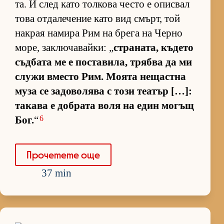
та. И след като тол­кова често е опис­вал
това от­да­ле­че­ние като вид смърт, той
нак­рая на­мира Рим на брега на Черно
мо­ре, зак­лю­ча­вай­ки: „
стра­на­та, къ­дето
съд­бата ме е пос­та­ви­ла, трябва да ми
служи вместо Рим. Мо­ята не­щас­тна
муза се за­до­во­лява с този те­а­тър […]:
та­кава е доб­рата воля на един мо­гъщ
6
Бог.
“
Про­че­тете още
37 min