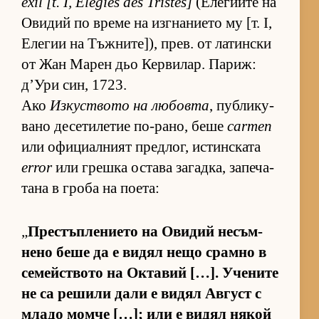
exil [t. I, Élégies des Tristes]
(Е­ле­ги­ите на
Ови­дий по време на из­г­на­ни­ето му [т. I,
Еле­гии на Тъж­ни­те­]), прев. от ла­тин­ски
от Жан Ма­рен дьо Кер­ви­лар. Па­риж:
д’Ури син, 1723.
Ако
Из­кус­т­вото на лю­бовта
, пуб­ли­ку­
вано де­се­ти­ле­тие по-ра­но, беше
carmen
или офи­ци­ал­ният пред­лог, ис­тин­с­ката
error
или грешка ос­тава за­гад­ка, за­пе­ча­
тана в гроба на по­е­та:
„
Прес­тъп­ле­ни­ето на Ови­дий не­съм­
нено беше да е ви­дял нещо срамно в
се­мейс­т­вото на Ок­та­вий […]. Уче­ните
не са ре­шили дали е ви­дял Ав­густ с
младо момче […]; или е ви­дял ня­кой