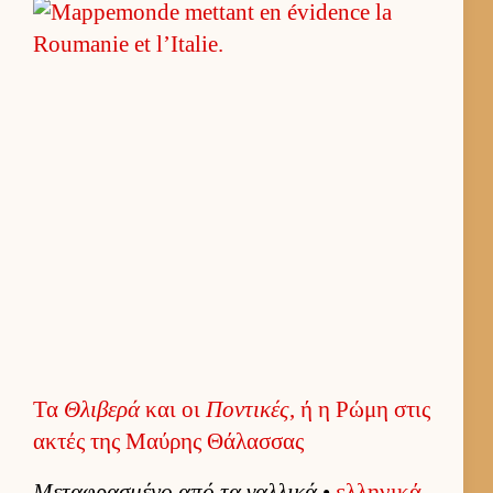
Τα
Θλιβερά
και οι
Ποντικές
, ή η Ρώμη στις
ακτές της Μαύρης Θάλασσας
Μεταφρασμένο από τα γαλ­λικά
•
ελ­ληνικά