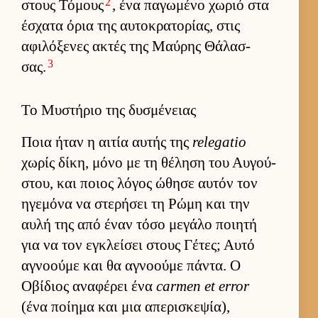
2
στους Τόμους
, ένα παγωμένο χωριό στα
έσχατα όρια της αυ­τοκρατορίας, στις
αφιλόξενες ακτές της Μαύ­ρης Θάλασ­
3
σας.
Το Μυστήριο της δυσμένειας
Ποια ήταν η αι­τία αυ­τής της
relegatio
χωρίς δίκη, μόνο με τη θέληση του Αυ­γού­
στου, και ποιος λόγος ώθησε αυ­τόν τον
ηγεμόνα να στερήσει τη Ρώμη και την
αυλή της από έναν τόσο μεγάλο ποι­ητή
για να τον εγκλεί­σει στους Γέτες; Αυτό
αγνοούμε και θα αγνοούμε πάντα. Ο
Οβίδιος αναφέρει ένα
carmen et error
(ένα ποί­ημα και μια απερισκεψία),