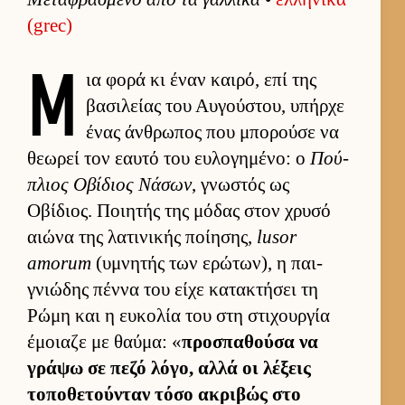
(grec)
Μ
ια φορά κι έναν και­ρό, επί της
βασιλείας του Αυ­γού­στου, υπήρχε
ένας άν­θρωπος που μπορούσε να
θεωρεί τον εαυτό του ευ­λογημένο: ο
Πού­
πλιος Οβίδιος Νάσων
, γνωστός ως
Οβίδιος. Ποι­ητής της μόδας στον χρυσό
αιώνα της λατινικής ποί­ησης,
lusor
amorum
(υμνητής των ερώτων), η παι­
γνιώδης πέννα του είχε κατακτήσει τη
Ρώμη και η ευ­κολία του στη στιχουρ­γία
έμοιαζε με θαύ­μα: «
προσπαθούσα να
γράψω σε πεζό λόγο, αλλά οι λέξεις
τοποθετού­νταν τόσο ακριβώς στο