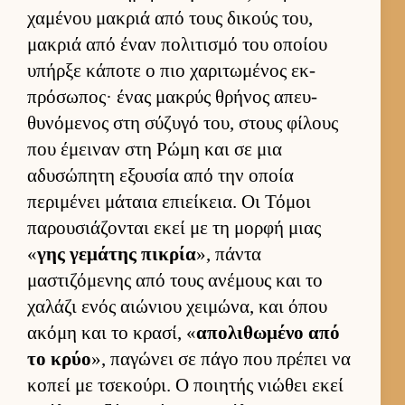
χαμένου μακριά από τους δικούς του,
μακριά από έναν πολιτισμό του οποίου
υπήρξε κάποτε ο πιο χαριτωμένος εκ­
πρόσωπος· ένας μακρύς θρήνος απευ­
θυνόμενος στη σύζυγό του, στους φίλους
που έμει­ναν στη Ρώμη και σε μια
αδυσώπητη εξου­σία από την οποία
περιμένει μάταια επιεί­κεια. Οι Τόμοι
παρου­σιάζονται εκεί με τη μορφή μιας
«
γης γεμάτης πικρία
», πάντα
μαστιζόμενης από τους ανέμους και το
χαλάζι ενός αιώνιου χει­μώνα, και όπου
ακόμη και το κρασί, «
απολιθωμένο από
το κρύο
», παγώνει σε πάγο που πρέπει να
κοπεί με τσεκού­ρι. Ο ποι­ητής νιώθει εκεί