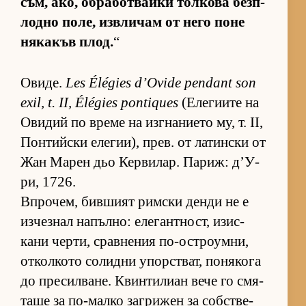
съм, ако, об­ра­бот­вайки тол­кова без­п­
лодно по­ле, из­в­ли­чам от него поне
ня­ка­къв плод.
“
Ови­де.
Les Élégies d’Ovide pendant son
exil, t. II, Élégies pontiques
(Е­ле­ги­ите на
Ови­дий по време на из­г­на­ни­ето му, т. II,
Пон­тийски еле­ги­и), прев. от ла­тин­ски от
Жан Ма­рен дьо Кер­ви­лар. Па­риж: д’У­
ри, 1726.
Впро­чем, бив­шият рим­ски денди не е
из­чез­нал на­пъл­но: еле­ган­т­ност, изис­
кани чер­ти, срав­не­ния по-ос­т­ро­ум­ни,
от­кол­кото со­лидни упор­с­т­ват, по­ня­кога
до пре­сил­ва­не. Квин­ти­лиан вече го смя­
таше за по-малко заг­ри­жен за соб­с­т­ве­