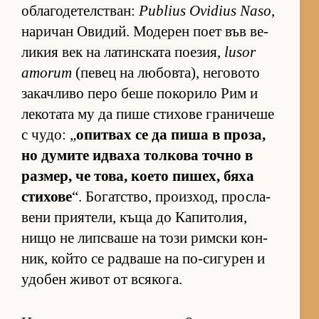
об­ла­го­де­тел­с­т­ван:
Publius Ovidius Naso
,
на­ри­чан Ови­дий. Мо­де­рен поет във ве­
ли­кия век на ла­тин­с­ката по­е­зия,
lusor
amorum
(пе­вец на лю­бов­та), не­го­вото
за­кач­ливо перо беше по­ко­рило Рим и
ле­ко­тата му да пише сти­хове гра­ни­чеше
с чу­до: „
опит­вах се да пиша в про­за,
но ду­мите ид­ваха тол­кова точно в
раз­мер, че то­ва, ко­ето пи­шех, бяха
сти­хове
“. Бо­гат­с­тво, про­из­ход, прос­ла­
вени при­я­те­ли, къща до Ка­пи­то­лия,
нищо не лип­с­ваше на този рим­ски кон­
ник, който се рад­ваше на по-си­гу­рен и
удо­бен жи­вот от вся­ко­га.