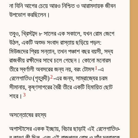
না যিনি আগের চেয়ে আরও নিশ্চিত ও আরামদায়ক জীবন
উপভোগ করছিলেন।
তবুও, খ্রিস্টাব্দ ৮ সালের এক সকালে, যখন রোম জেগে
উঠল, একটি অশুভ সংবাদ রাস্তায় ছড়িয়ে পড়ল:
মিউজদের প্রিয় সন্তান, তখন পঞ্চাশ বছর বয়সী, সদ্য
রাজকীয় রক্ষীদের সাথে চলে গেছেন। কোনো মনোরম
1
তীরে স্বর্ণালী অবসরের জন্য নয়, বরং টোমস
-এ
2
রেলেগাতিও
(গৃহবন্দী)
-এর জন্য, সাম্রাজ্যের চরম
সীমানায়, কৃষ্ণসাগরের বৈরী তীরে একটি হিমায়িত ছোট
3
শহর।
অসন্তোষের রহস্য
অগাস্টাসের একক ইচ্ছায়, বিচার ছাড়াই এই
রেলেগাতিও
-
র কারণ কী ছিল, এবং এই রাজপুত্র রোম ও তাঁর দরবারকে