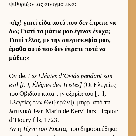
ψιθυρίζοντας αι­νιγ­ματικά:
«
Αχ! γιατί είδα αυτό που δεν έπρεπε να
δω; Γιατί τα μάτια μου έγιναν ένοχα;
Γιατί τέλος, με την απερισκεψία μου,
έμαθα αυτό που δεν έπρεπε ποτέ να
μάθω;
»
Ovide.
Les Élégies d’Ovide pendant son
exil [t. I, Élégies des Tristes]
(Οι Ελεγείες
του Οβιδίου κατά την εξορία του [τ. Ι,
Ελεγείες των Θλιβερών]), μτ­φρ. από τα
λατινικά Jean Marin de Kervillars. Παρίσι:
d’Houry fils, 1723.
Αν η
Τέχνη του Έρωτα
, που δημοσιεύ­θηκε