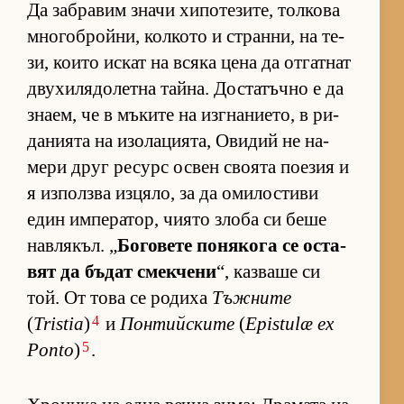
Да заб­ра­вим значи хи­по­те­зи­те, тол­кова
мно­гоб­рой­ни, кол­кото и стран­ни, на те­
зи, ко­ито ис­кат на всяка цена да от­гат­нат
дву­хи­ля­до­летна тай­на. Дос­та­тъчно е да
зна­ем, че в мъ­ките на из­г­на­ни­е­то, в ри­
да­ни­ята на изо­ла­ци­я­та, Ови­дий не на­
мери друг ре­сурс ос­вен сво­ята по­е­зия и
я из­пол­зва из­ця­ло, за да оми­лос­тиви
един им­пе­ра­тор, чи­ято злоба си беше
нав­ля­къл. „
Бо­го­вете по­ня­кога се ос­та­
вят да бъ­дат смек­чени
“, каз­ваше си
той. От това се ро­диха
Тъжните
4
(
Tristia
)
и
Понтийските
(
Epistulæ ex
5
Ponto
)
.