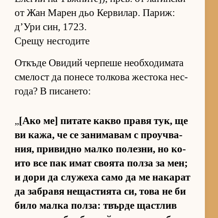
от Жан Ма­рен дьо Кер­ви­лар. Па­риж:
д’Ури син, 1723.
Срещу несгодите
От­къде Ови­дий чер­пеше не­об­хо­ди­мата
сме­лост да по­несе тол­кова жес­тока нес­
го­да? В пи­са­не­то:
„
[Ако ме] пи­тате какво правя тук, ще
ви ка­жа, че се за­ни­ма­вам с про­уч­ва­
ния, при­видно малко по­лез­ни, но ко­
ито все пак имат сво­ята полза за мен;
и дори да слу­жеха само да ме на­ка­рат
да заб­равя не­щас­ти­ята си, това не би
било малка пол­за: твърде щас­т­лив