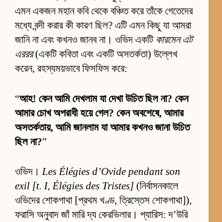
এমন একজন মহান কবি থেকে বঞ্চিত করে তাঁকে গেতেদের
মধ্যে বন্দী করার কী কারণ ছিল? এটি এমন কিছু যা আমরা
জানি না এবং কখনও জানব না। ওভিদ একটি
কারমেন এট
এররর
(একটি কবিতা এবং একটি অসতর্কতা) উল্লেখ
করেন, রহস্যময়ভাবে ফিসফিস করে:
“
আহ! কেন আমি দেখলাম যা দেখা উচিত ছিল না? কেন
আমার চোখ অপরাধী হয়ে গেল? কেন অবশেষে, আমার
অসতর্কতায়, আমি জানলাম যা আমার কখনও জানা উচিত
ছিল না?
”
ওভিদ।
Les Élégies d’Ovide pendant son
exil [t. I, Élégies des Tristes]
(নির্বাসনকালে
ওভিদের শোকগাথা [প্রথম খণ্ড, ত্রিস্তেস শোকগাথা]),
ফরাসি অনুবাদ জাঁ মারি দ্য কেরভিলার। প্যারিস: দ’উরি