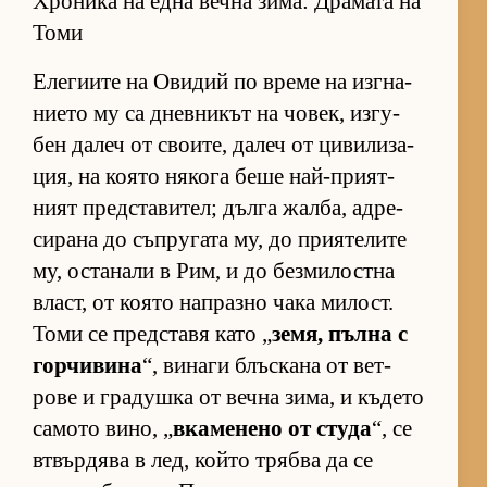
Хроника на една вечна зима: Драмата на
Томи
Еле­ги­ите на Ови­дий по време на из­г­на­
ни­ето му са днев­ни­кът на чо­век, из­гу­
бен да­леч от сво­и­те, да­леч от ци­ви­ли­за­
ция, на ко­ято ня­кога беше най-при­ят­
ният пред­с­та­ви­тел; дълга жал­ба, ад­ре­
си­рана до съп­ру­гата му, до при­я­те­лите
му, ос­та­нали в Рим, и до без­ми­лос­тна
власт, от ко­ято нап­разно чака ми­лост.
Томи се пред­с­тавя като „
зе­мя, пълна с
гор­чи­вина
“, ви­наги блъс­кана от вет­
рове и гра­душка от вечна зи­ма, и къ­дето
са­мото ви­но, „
вка­ме­нено от студа
“, се
втвър­дява в лед, който трябва да се