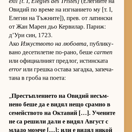
exil [t. I, Élégies des Tristes]
(Е­ле­ги­ите на
Ови­дий по време на из­г­на­ни­ето му [т. I,
Еле­гии на Тъж­ни­те­]), прев. от ла­тин­ски
от Жан Ма­рен дьо Кер­ви­лар. Па­риж:
д’Ури син, 1723.
Ако
Из­кус­т­вото на лю­бовта
, пуб­ли­ку­
вано де­се­ти­ле­тие по-ра­но, беше
carmen
или офи­ци­ал­ният пред­лог, ис­тин­с­ката
error
или грешка ос­тава за­гад­ка, за­пе­ча­
тана в гроба на по­е­та:
„
Прес­тъп­ле­ни­ето на Ови­дий не­съм­
нено беше да е ви­дял нещо срамно в
се­мейс­т­вото на Ок­та­вий […]. Уче­ните
не са ре­шили дали е ви­дял Ав­густ с
младо момче […]; или е ви­дял ня­кой