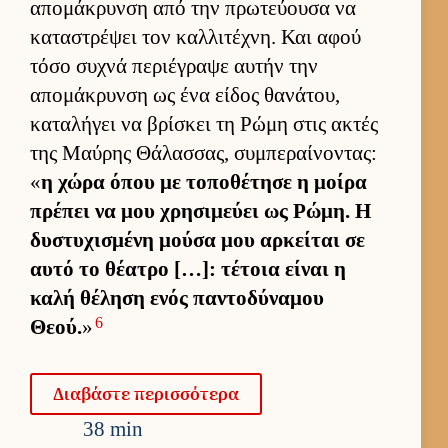
απομάκρυνση από την πρωτεύ­ουσα να
καταστρέψει τον καλ­λιτέχνη. Και αφού
τόσο συχνά περιέγραψε αυ­τήν την
απομάκρυνση ως ένα εί­δος θανάτου,
καταλήγει να βρίσκει τη Ρώμη στις ακτές
της Μαύ­ρης Θάλασ­σας, συμπεραί­νοντας:
«
η χώρα όπου με τοποθέτησε η μοίρα
πρέπει να μου χρησιμεύει ως Ρώμη. Η
δυστυχισμένη μούσα μου αρ­κεί­ται σε
αυτό το θέατρο […]: τέτοια εί­ναι η
καλή θέληση ενός παντοδύναμου
6
Θεού.
»
Δια­βάστε περισ­σότερα
38 min