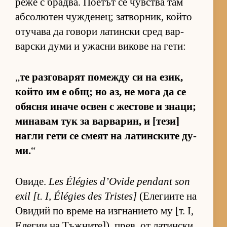
реже с брад­ва. По­е­тът се чув­с­тва там
аб­со­лю­тен чуж­де­нец; зат­вор­ник, който
оту­чава да го­вори ла­тин­ски сред вар­
вар­ски думи и ужасни ви­кове на ге­ти:
„
те раз­го­ва­рят по­между си на език,
който им е общ; но аз, не мога да се
обясня иначе ос­вен с жес­тове и зна­ци;
ми­на­вам тук за вар­ва­рин, и [те­зи]
нагли гети се смеят на ла­тин­с­ките ду­
ми.
“
Ови­де.
Les Élégies d’Ovide pendant son
exil [t. I, Élégies des Tristes]
(Е­ле­ги­ите на
Ови­дий по време на из­г­на­ни­ето му [т. I,
Еле­гии на Тъж­ни­те­]), прев. от ла­тин­ски