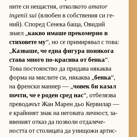
ните си не­щас­тия, от­кол­кото
amator
ingenii sui
(влю­бен в соб­с­т­ве­ния си ге­
ний). Спо­ред Се­нека ба­ща, Ови­дий
знаел „
какво имаше пре­ко­мерно в
сти­хо­вете му
“, но се при­ми­ря­вал с то­ва:
„
Каз­ва­ше, че една фи­гура по­ня­кога
става много по-кра­сива от бенка
“.
Това пос­то­ян­с­тво да при­дава ня­каква
форма на мис­лите си, ня­каква „
бенка
“,
на френ­ски ма­ниер — „
чо­век би ка­зал
поч­ти, че е ро­ден сред нас
“, от­бе­лязва
пре­во­да­чът Жан Ма­рен дьо Кер­ви­лар —
е край­ният знак на не­го­вата лич­ност, за­
я­ве­ният от­каз да поз­воли от­да­ле­че­
ността от сто­ли­цата да уни­щожи ар­тис­