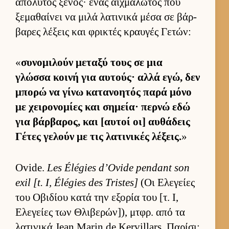
απόλυτος ξένος· ένας αιχ­μάλωτος που
ξεμαθαί­νει να μιλά λατινικά μέσα σε βάρ­
βαρες λέξεις και φρικτές κραυ­γές Γετών:
«
συνομιλούν μεταξύ τους σε μια
γλώσσα κοινή για αυ­τούς· αλλά εγώ, δεν
μπορώ να γίνω κατανοη­τός παρά μόνο
με χει­ρονομίες και σημεία· περνώ εδώ
για βάρ­βαρος, και [αυ­τοί οι] αυ­θάδεις
Γέτες γελούν με τις λατινικές λέξεις.
»
Ovide.
Les Élégies d’Ovide pendant son
exil [t. I, Élégies des Tristes]
(Οι Ελεγείες
του Οβιδίου κατά την εξορία του [τ. Ι,
Ελεγείες των Θλιβερών]), μτ­φρ. από τα
λατινικά Jean Marin de Kervillars. Παρίσι: