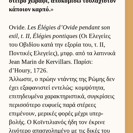
στείρο χωράφι, αποκομίσω του­λάχιστον
κάποιον καρ­πό.
»
Ovide.
Les Élégies d’Ovide pendant son
exil, t. II, Élégies pontiques
(Οι Ελεγείες
του Οβιδίου κατά την εξορία του, τ. ΙΙ,
Ποντικές Ελεγεί­ες), μτ­φρ. από τα λατινικά
Jean Marin de Kervillars. Παρίσι:
d’Houry, 1726.
Άλ­λωστε, ο πρώην ντάντης της Ρώμης δεν
έχει εξαφανιστεί εντελώς: κομ­ψότητα,
επιτηδευ­μένα χαρακτηριστικά, συγκρίσεις
περισ­σότερο ευ­φυείς παρά στέρεες
επιμένουν, μερικές φορές μέχρι υπερ­
βολής. Ο Κοϊντιλια­νός ήδη τον έκρινε
λιγότερο απασχολημένο με τις δικές του