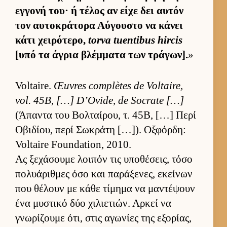
εγ­γονή του· ή τέλος αν είχε δει αυ­τόν
τον αυ­τοκράτορα Αύ­γου­στο να κάνει
κάτι χει­ρότερο,
torva tuentibus hircis
[υπό τα άγρια βλέμ­ματα των τράγων].
»
Voltaire.
Œuvres complètes de Voltaire,
vol. 45B, […] D’Ovide, de Socrate […]
(Άπαντα του Βολ­ταί­ρου, τ. 45Β, […] Περί
Οβιδίου, περί Σωκράτη […]). Οξ­φόρ­δη:
Voltaire Foundation, 2010.
Ας ξεχάσουμε λοι­πόν τις υποθέσεις, τόσο
πολυάριθ­μες όσο και παράξενες, εκεί­νων
που θέλουν με κάθε τίμημα να μαντέψουν
ένα μυστικό δύο χιλιε­τιών. Αρ­κεί να
γνωρίζουμε ότι, στις αγωνίες της εξορίας,