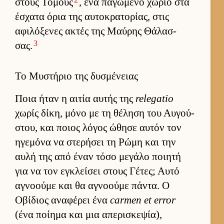
στους Τόμους
, ένα παγωμένο χωριό στα
έσχατα όρια της αυ­τοκρατορίας, στις
αφιλόξενες ακτές της Μαύ­ρης Θάλασ­
3
σας.
Το Μυστήριο της δυσμένειας
Ποια ήταν η αι­τία αυ­τής της
relegatio
χωρίς δίκη, μόνο με τη θέληση του Αυ­γού­
στου, και ποιος λόγος ώθησε αυ­τόν τον
ηγεμόνα να στερήσει τη Ρώμη και την
αυλή της από έναν τόσο μεγάλο ποι­ητή
για να τον εγκλεί­σει στους Γέτες; Αυτό
αγνοούμε και θα αγνοούμε πάντα. Ο
Οβίδιος αναφέρει ένα
carmen et error
(ένα ποί­ημα και μια απερισκεψία),