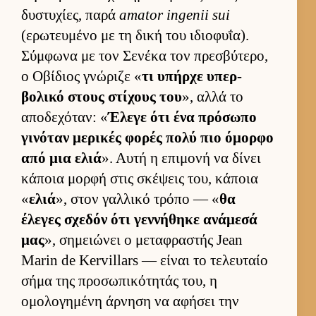
δυστυχίες, παρά
amator ingenii sui
(ερωτευ­μένο με τη δική του ιδιο­φυΐα).
Σύμ­φωνα με τον Σενέκα τον πρεσβύτερο,
ο Οβίδιος γνώριζε «
τι υπήρχε υπερ­
βολικό στους στίχους του
», αλλά το
αποδεχόταν: «
Έλεγε ότι ένα πρόσωπο
γινόταν μερικές φορές πολύ πιο όμορφο
από μια ελιά
». Αυτή η επιμονή να δίνει
κάποια μορφή στις σκέψεις του, κάποια
«
ελιά
», στον γαλ­λικό τρόπο — «
θα
έλεγες σχεδόν ότι γεν­νήθηκε ανάμεσά
μας
», σημειώνει ο μεταφραστής Jean
Marin de Kervillars — εί­ναι το τελευ­ταίο
σήμα της προσωπικότητάς του, η
ομολογημένη άρ­νηση να αφήσει την