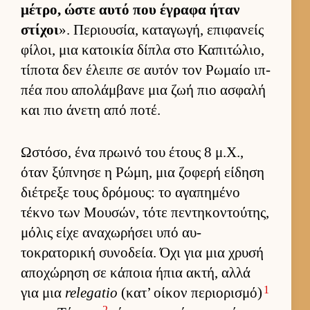
μέτρο, ώστε αυτό που έγραφα ήταν
στίχοι
». Περιου­σία, καταγωγή, επιφανείς
φίλοι, μια κατοι­κία δίπλα στο Καπιτώλιο,
τίποτα δεν έλειπε σε αυ­τόν τον Ρωμαίο ιπ­
πέα που απολάμ­βανε μια ζωή πιο ασφαλή
και πιο άνετη από ποτέ.
Ωστόσο, ένα πρωινό του έτους 8 μ.Χ.,
όταν ξύπνησε η Ρώμη, μια ζοφερή εί­δηση
διέτρεξε τους δρόμους: το αγαπημένο
τέκνο των Μου­σών, τότε πεντηκοντού­της,
μόλις είχε αναχωρήσει υπό αυ­
τοκρατορική συνοδεία. Όχι για μια χρυσή
αποχώρηση σε κάποια ήπια ακτή, αλλά
1
για μια
relegatio
(κατ’ οί­κον περιο­ρισμό)
2