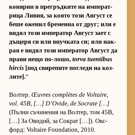
ко­ня­рин в прег­ръд­ките на им­пе­рат­
рица Ли­вия, за ко­ято този Ав­густ се
беше оже­нил бре­менна от друг; или е
ви­дял този им­пе­ра­тор Ав­густ зает с
дъ­щеря си или внуч­ката си; или нак­
рая е ви­дял този им­пе­ра­тор Ав­густ да
прави нещо по-ло­шо,
torva tuentibus
hircis
[под сви­ре­пите пог­леди на коз­
ли­те].
“
Вол­тер.
Œuvres complètes de Voltaire,
vol. 45B, […] D’Ovide, de Socrate […]
(Пълни съ­чи­не­ния на Вол­тер, том 45B,
[…] За Ови­дий, за Сок­рат […]). Ок­с­
форд: Voltaire Foundation, 2010.