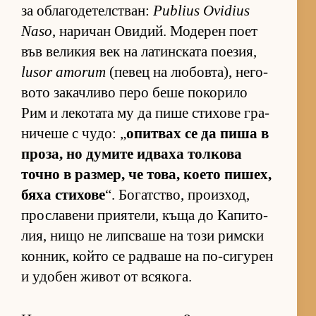
за об­ла­го­де­тел­с­т­ван:
Publius Ovidius
Naso
, на­ри­чан Ови­дий. Мо­де­рен поет
във ве­ли­кия век на ла­тин­с­ката по­е­зия,
lusor amorum
(пе­вец на лю­бов­та), не­го­
вото за­кач­ливо перо беше по­ко­рило
Рим и ле­ко­тата му да пише сти­хове гра­
ни­чеше с чу­до: „
опит­вах се да пиша в
про­за, но ду­мите ид­ваха тол­кова
точно в раз­мер, че то­ва, ко­ето пи­шех,
бяха сти­хове
“. Бо­гат­с­тво, про­из­ход,
прос­ла­вени при­я­те­ли, къща до Ка­пи­то­
лия, нищо не лип­с­ваше на този рим­ски
кон­ник, който се рад­ваше на по-си­гу­рен
и удо­бен жи­вот от вся­ко­га.