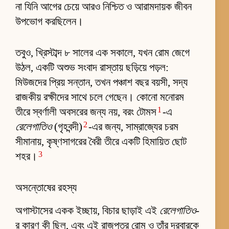
না যিনি আগের চেয়ে আরও নিশ্চিত ও আরামদায়ক জীবন
উপভোগ করছিলেন।
তবুও, খ্রিস্টাব্দ ৮ সালের এক সকালে, যখন রোম জেগে
উঠল, একটি অশুভ সংবাদ রাস্তায় ছড়িয়ে পড়ল:
মিউজদের প্রিয় সন্তান, তখন পঞ্চাশ বছর বয়সী, সদ্য
রাজকীয় রক্ষীদের সাথে চলে গেছেন। কোনো মনোরম
1
তীরে স্বর্ণালী অবসরের জন্য নয়, বরং টোমস
-এ
2
রেলেগাতিও
(গৃহবন্দী)
-এর জন্য, সাম্রাজ্যের চরম
সীমানায়, কৃষ্ণসাগরের বৈরী তীরে একটি হিমায়িত ছোট
3
শহর।
অসন্তোষের রহস্য
অগাস্টাসের একক ইচ্ছায়, বিচার ছাড়াই এই
রেলেগাতিও
-
র কারণ কী ছিল, এবং এই রাজপুত্র রোম ও তাঁর দরবারকে