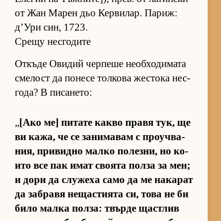
от Жан Ма­рен дьо Кер­ви­лар. Па­риж:
д’Ури син, 1723.
Срещу несгодите
От­къде Ови­дий чер­пеше не­об­хо­ди­мата
сме­лост да по­несе тол­кова жес­тока нес­
го­да? В пи­са­не­то:
„
[Ако ме] пи­тате какво правя тук, ще
ви ка­жа, че се за­ни­ма­вам с про­уч­ва­
ния, при­видно малко по­лез­ни, но ко­
ито все пак имат сво­ята полза за мен;
и дори да слу­жеха само да ме на­ка­рат
да заб­равя не­щас­ти­ята си, това не би
било малка пол­за: твърде щас­т­лив