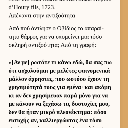
d’Houry fils, 1723.
Απέναντι στην αντιξοότητα
Από πού άντλησε ο Οβίδιος το απαραί­
τητο θάρ­ρος για να υπομεί­νει μια τόσο
σκληρή αντιξοότητα; Από τη γραφή:
«
[Αν με] ρωτάτε τι κάνω εδώ, θα σας πω
ότι ασχολού­μαι με μελέτες φαι­νομενικά
μάλ­λον άχρηστες, που ωστόσο έχουν τη
χρησιμότητά τους για εμένα· και ακόμη
κι αν δεν χρησίμευαν παρά μόνο για να
με κάνουν να ξεχάσω τις δυστυχίες μου,
δεν θα ήταν μικρό πλεονέκτημα: πόσο
ευ­τυχής αν, καλ­λιερ­γώντας ένα τόσο