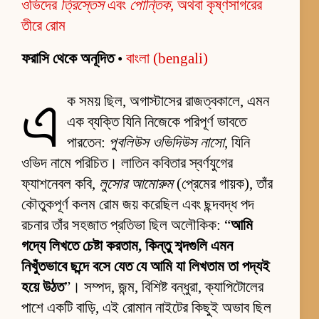
ওভিদের
ত্রিস্তেস
এবং
পোন্তিক
, অথবা কৃষ্ণসাগরের
তীরে রোম
ফরাসি থেকে অনূদিত
•
বাংলা (bengali)
এ
ক সময় ছিল, অগাস্টাসের রাজত্বকালে, এমন
এক ব্যক্তি যিনি নিজেকে পরিপূর্ণ ভাবতে
পারতেন:
পুবলিউস ওভিদিউস নাসো
, যিনি
ওভিদ নামে পরিচিত। লাতিন কবিতার স্বর্ণযুগের
ফ্যাশনেবল কবি,
লুসোর আমোরুম
(প্রেমের গায়ক), তাঁর
কৌতুকপূর্ণ কলম রোম জয় করেছিল এবং ছন্দবদ্ধ পদ
রচনার তাঁর সহজাত প্রতিভা ছিল অলৌকিক: “
আমি
গদ্যে লিখতে চেষ্টা করতাম, কিন্তু শব্দগুলি এমন
নিখুঁতভাবে ছন্দে বসে যেত যে আমি যা লিখতাম তা পদ্যই
হয়ে উঠত
”। সম্পদ, জন্ম, বিশিষ্ট বন্ধুরা, ক্যাপিটোলের
পাশে একটি বাড়ি, এই রোমান নাইটের কিছুই অভাব ছিল