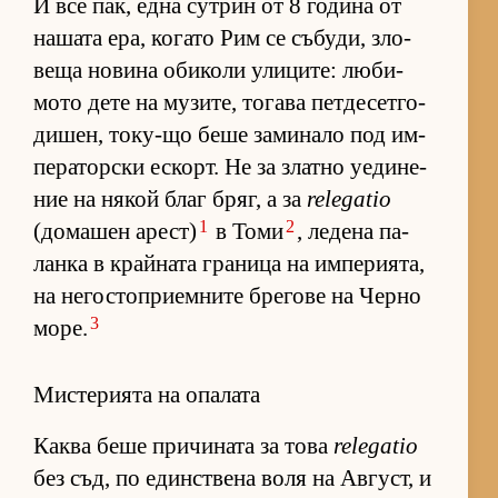
И все пак, една сут­рин от 8 го­дина от
на­шата ера, ко­гато Рим се съ­бу­ди, зло­
веща но­вина оби­коли ули­ци­те: лю­би­
мото дете на му­зи­те, то­гава пет­де­сет­го­
ди­шен, то­ку-що беше за­ми­нало под им­
пе­ра­тор­ски ес­корт. Не за златно уе­ди­не­
ние на ня­кой благ бряг, а за
relegatio
1
2
(до­ма­шен арест)
в Томи
, ле­дена па­
ланка в край­ната гра­ница на им­пе­ри­я­та,
на не­гос­топ­ри­ем­ните бре­гове на Черно
3
мо­ре.
Мистерията на опалата
Каква беше при­чи­ната за това
relegatio
без съд, по един­с­т­вена воля на Ав­густ, и