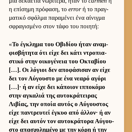
μια δεκαετία νωρίτερα, ήταν το
carmen
ή
η επίσημη πρόφαση, το
error
ή το πραγ­
ματικό σφάλμα παραμένει ένα αί­νιγμα
σφραγισμένο στον τάφο του ποι­ητή:
«
Το έγκλημα του Οβιδίου ήταν αναμ­
φισβήτητα ότι είχε δει κάτι ντροπια­
στικό στην οι­κογένεια του Οκταβίου
[…]. Οι λόγιοι δεν αποφάσισαν αν είχε
δει τον Αύ­γου­στο με ένα νεαρό αγόρι
[…]· ή αν είχε δει κάποιον ιπ­ποκόμο
στην αγκαλιά της αυ­τοκράτει­ρας
Λιβίας, την οποία αυ­τός ο Αύ­γου­στος
είχε παντρευ­τεί έγκυο από άλ­λον· ή αν
είχε δει αυ­τόν τον αυ­τοκράτορα Αύ­γου­
στο απασχολημένο με την κόρη ή την