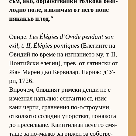
съм, ако, об­ра­бот­вайки тол­кова без­п­
лодно по­ле, из­в­ли­чам от него поне
ня­ка­къв плод.
“
Ови­де.
Les Élégies d’Ovide pendant son
exil, t. II, Élégies pontiques
(Е­ле­ги­ите на
Ови­дий по време на из­г­на­ни­ето му, т. II,
Пон­тийски еле­ги­и), прев. от ла­тин­ски от
Жан Ма­рен дьо Кер­ви­лар. Па­риж: д’У­
ри, 1726.
Впро­чем, бив­шият рим­ски денди не е
из­чез­нал на­пъл­но: еле­ган­т­ност, изис­
кани чер­ти, срав­не­ния по-ос­т­ро­ум­ни,
от­кол­кото со­лидни упор­с­т­ват, по­ня­кога
до пре­сил­ва­не. Квин­ти­лиан вече го смя­
таше за по-малко заг­ри­жен за соб­с­т­ве­