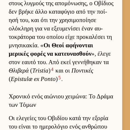
στους λυγ­μούς της απομόνωσης, ο Οβίδιος
δεν βρήκε άλλο καταφύγιο από την ποί­
ησή του, και ότι την χρησιμοποί­ησε
ολόκληρη για να εξευ­μενίσει έναν αυ­
τοκράτορα του οποίου είχε προκαλέσει τη
μνησικακία. «
Οι Θεοί αφήνονται
μερικές φορές να κατευ­νασθούν
», έλεγε
στον εαυτό του. Από εκεί γεν­νήθηκαν τα
4
Θλιβερά
(
Tristia
)
και οι
Ποντικές
5
(
Epistulæ ex Ponto
)
.
Χρονικό ενός αιώνιου χειμώνα: Το Δράμα
των Τόμων
Οι ελεγείες του Οβιδίου κατά την εξορία
του εί­ναι το ημερολόγιο ενός αν­θρώπου