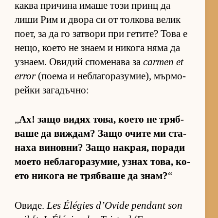
каква при­чина имаше този принц да
лиши Рим и двора си от тол­кова ве­лик
по­ет, за да го зат­вори при ге­ти­те? Това е
не­що, ко­ето не знаем и ни­кога няма да
уз­на­ем. Ови­дий спо­ме­нава за
carmen et
error
(по­ема и неб­ла­го­ра­зу­ми­е), мър­мо­
рейки за­га­дъч­но:
„
Ах! защо ви­дях то­ва, ко­ето не тряб­
ваше да виж­дам? Защо очите ми ста­
наха ви­нов­ни? Защо нак­рая, по­ради
мо­ето неб­ла­го­ра­зу­мие, уз­нах то­ва, ко­
ето ни­кога не тряб­ваше да знам?
“
Ови­де.
Les Élégies d’Ovide pendant son