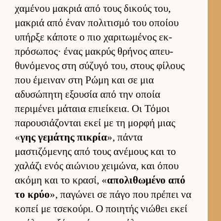
χαμένου μακριά από τους δικούς του,
μακριά από έναν πολιτισμό του οποίου
υπήρξε κάποτε ο πιο χαριτωμένος εκ­
πρόσωπος· ένας μακρύς θρήνος απευ­
θυνόμενος στη σύζυγό του, στους φίλους
που έμει­ναν στη Ρώμη και σε μια
αδυσώπητη εξου­σία από την οποία
περιμένει μάταια επιεί­κεια. Οι Τόμοι
παρου­σιάζονται εκεί με τη μορφή μιας
«
γης γεμάτης πικρία
», πάντα
μαστιζόμενης από τους ανέμους και το
χαλάζι ενός αιώνιου χει­μώνα, και όπου
ακόμη και το κρασί, «
απολιθωμένο από
το κρύο
», παγώνει σε πάγο που πρέπει να
κοπεί με τσεκού­ρι. Ο ποι­ητής νιώθει εκεί