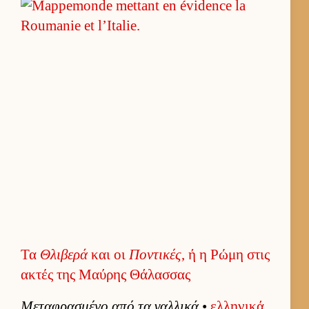
Τα
Θλιβερά
και οι
Ποντικές
, ή η Ρώμη στις
ακτές της Μαύρης Θάλασσας
Μεταφρασμένο από τα γαλ­λικά
•
ελ­ληνικά