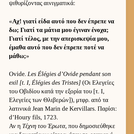
ψιθυρίζοντας αι­νιγ­ματικά:
«
Αχ! γιατί είδα αυτό που δεν έπρεπε να
δω; Γιατί τα μάτια μου έγιναν ένοχα;
Γιατί τέλος, με την απερισκεψία μου,
έμαθα αυτό που δεν έπρεπε ποτέ να
μάθω;
»
Ovide.
Les Élégies d’Ovide pendant son
exil [t. I, Élégies des Tristes]
(Οι Ελεγείες
του Οβιδίου κατά την εξορία του [τ. Ι,
Ελεγείες των Θλιβερών]), μτ­φρ. από τα
λατινικά Jean Marin de Kervillars. Παρίσι:
d’Houry fils, 1723.
Αν η
Τέχνη του Έρωτα
, που δημοσιεύ­θηκε