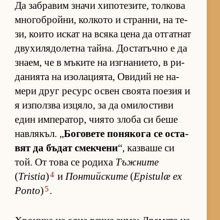
Да заб­ра­вим значи хи­по­те­зи­те, тол­кова
мно­гоб­рой­ни, кол­кото и стран­ни, на те­
зи, ко­ито ис­кат на всяка цена да от­гат­нат
дву­хи­ля­до­летна тай­на. Дос­та­тъчно е да
зна­ем, че в мъ­ките на из­г­на­ни­е­то, в ри­
да­ни­ята на изо­ла­ци­я­та, Ови­дий не на­
мери друг ре­сурс ос­вен сво­ята по­е­зия и
я из­пол­зва из­ця­ло, за да оми­лос­тиви
един им­пе­ра­тор, чи­ято злоба си беше
нав­ля­къл. „
Бо­го­вете по­ня­кога се ос­та­
вят да бъ­дат смек­чени
“, каз­ваше си
той. От това се ро­диха
Тъжните
4
(
Tristia
)
и
Понтийските
(
Epistulæ ex
5
Ponto
)
.