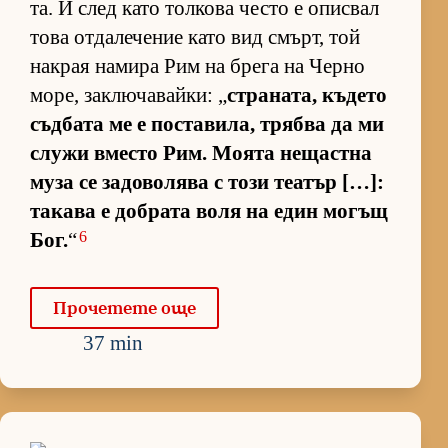
та. И след като тол­кова често е опис­вал
това от­да­ле­че­ние като вид смърт, той
нак­рая на­мира Рим на брега на Черно
мо­ре, зак­лю­ча­вай­ки: „
стра­на­та, къ­дето
съд­бата ме е пос­та­ви­ла, трябва да ми
служи вместо Рим. Мо­ята не­щас­тна
муза се за­до­во­лява с този те­а­тър […]:
та­кава е доб­рата воля на един мо­гъщ
6
Бог.
“
Про­че­тете още
37 min