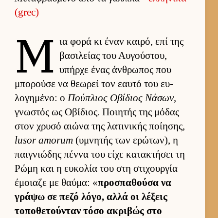
(grec)
Μ
ια φορά κι έναν και­ρό, επί της
βασιλείας του Αυ­γού­στου,
υπήρχε ένας άν­θρωπος που
μπορούσε να θεωρεί τον εαυτό του ευ­
λογημένο: ο
Πού­πλιος Οβίδιος Νάσων
,
γνωστός ως Οβίδιος. Ποι­ητής της μόδας
στον χρυσό αιώνα της λατινικής ποί­ησης,
lusor amorum
(υμνητής των ερώτων), η
παι­γνιώδης πέννα του είχε κατακτήσει τη
Ρώμη και η ευ­κολία του στη στιχουρ­γία
έμοιαζε με θαύ­μα: «
προσπαθούσα να
γράψω σε πεζό λόγο, αλλά οι λέξεις
τοποθετού­νταν τόσο ακριβώς στο