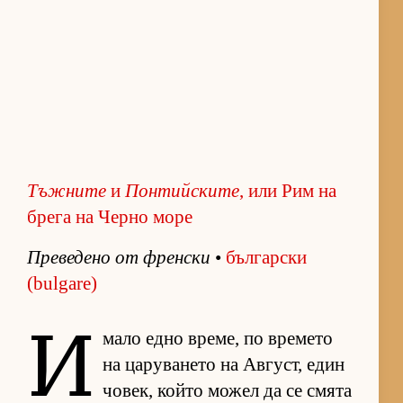
Тъжните
и
Понтийските
, или Рим на
брега на Черно море
Пре­ве­дено от френ­ски
•
бъл­гар­ски
(bulgare)
И
мало едно вре­ме, по вре­мето
на ца­ру­ва­нето на Ав­густ, един
чо­век, който мо­жел да се смята