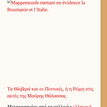
Τα
Θλιβερά
και οι
Ποντικές
, ή η Ρώμη στις
ακτές της Μαύρης Θάλασσας
Μεταφρασμένο από τα γαλ­λικά
•
ελ­ληνικά