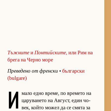
Тъжните
и
Понтийските
, или Рим на
брега на Черно море
Пре­ве­дено от френ­ски
•
бъл­гар­ски
(bulgare)
И
мало едно вре­ме, по вре­мето на
ца­ру­ва­нето на Ав­густ, един чо­
век, който мо­жел да се смята за