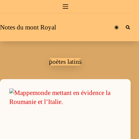
Passer
au
contenu
Notes du mont Royal
poètes latins