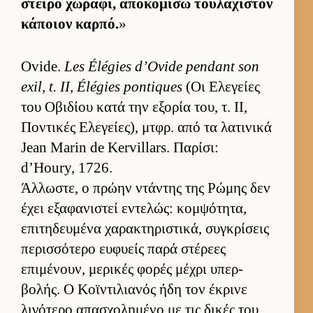
στείρο χωράφι, αποκομίσω του­λάχιστον
κάποιον καρ­πό.
»
Ovide.
Les Élégies d’Ovide pendant son
exil, t. II, Élégies pontiques
(Οι Ελεγείες
του Οβιδίου κατά την εξορία του, τ. ΙΙ,
Ποντικές Ελεγεί­ες), μτ­φρ. από τα λατινικά
Jean Marin de Kervillars. Παρίσι:
d’Houry, 1726.
Άλ­λωστε, ο πρώην ντάντης της Ρώμης δεν
έχει εξαφανιστεί εντελώς: κομ­ψότητα,
επιτηδευ­μένα χαρακτηριστικά, συγκρίσεις
περισ­σότερο ευ­φυείς παρά στέρεες
επιμένουν, μερικές φορές μέχρι υπερ­
βολής. Ο Κοϊντιλια­νός ήδη τον έκρινε
λιγότερο απασχολημένο με τις δικές του