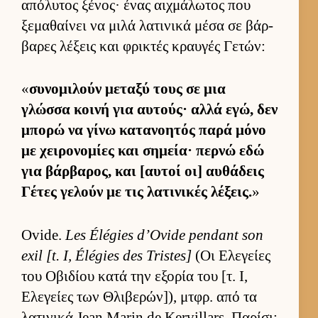
απόλυτος ξένος· ένας αιχ­μάλωτος που
ξεμαθαί­νει να μιλά λατινικά μέσα σε βάρ­
βαρες λέξεις και φρικτές κραυ­γές Γετών:
«
συνομιλούν μεταξύ τους σε μια
γλώσσα κοινή για αυ­τούς· αλλά εγώ, δεν
μπορώ να γίνω κατανοη­τός παρά μόνο
με χει­ρονομίες και σημεία· περνώ εδώ
για βάρ­βαρος, και [αυ­τοί οι] αυ­θάδεις
Γέτες γελούν με τις λατινικές λέξεις.
»
Ovide.
Les Élégies d’Ovide pendant son
exil [t. I, Élégies des Tristes]
(Οι Ελεγείες
του Οβιδίου κατά την εξορία του [τ. Ι,
Ελεγείες των Θλιβερών]), μτ­φρ. από τα
λατινικά Jean Marin de Kervillars. Παρίσι: