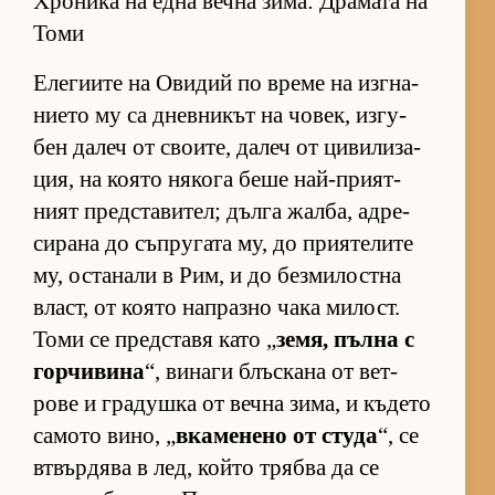
Хроника на една вечна зима: Драмата на
Томи
Еле­ги­ите на Ови­дий по време на из­г­на­
ни­ето му са днев­ни­кът на чо­век, из­гу­
бен да­леч от сво­и­те, да­леч от ци­ви­ли­за­
ция, на ко­ято ня­кога беше най-при­ят­
ният пред­с­та­ви­тел; дълга жал­ба, ад­ре­
си­рана до съп­ру­гата му, до при­я­те­лите
му, ос­та­нали в Рим, и до без­ми­лос­тна
власт, от ко­ято нап­разно чака ми­лост.
Томи се пред­с­тавя като „
зе­мя, пълна с
гор­чи­вина
“, ви­наги блъс­кана от вет­
рове и гра­душка от вечна зи­ма, и къ­дето
са­мото ви­но, „
вка­ме­нено от студа
“, се
втвър­дява в лед, който трябва да се