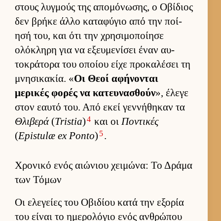
στους λυγ­μούς της απομόνωσης, ο Οβίδιος
δεν βρήκε άλλο καταφύγιο από την ποί­
ησή του, και ότι την χρησιμοποί­ησε
ολόκληρη για να εξευ­μενίσει έναν αυ­
τοκράτορα του οποίου είχε προκαλέσει τη
μνησικακία. «
Οι Θεοί αφήνονται
μερικές φορές να κατευ­νασθούν
», έλεγε
στον εαυτό του. Από εκεί γεν­νήθηκαν τα
4
Θλιβερά
(
Tristia
)
και οι
Ποντικές
5
(
Epistulæ ex Ponto
)
.
Χρονικό ενός αιώνιου χειμώνα: Το Δράμα
των Τόμων
Οι ελεγείες του Οβιδίου κατά την εξορία
του εί­ναι το ημερολόγιο ενός αν­θρώπου