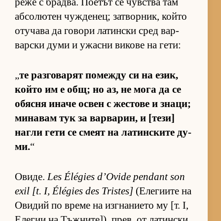
реже с брад­ва. По­е­тът се чув­с­тва там
аб­со­лю­тен чуж­де­нец; зат­вор­ник, който
оту­чава да го­вори ла­тин­ски сред вар­
вар­ски думи и ужасни ви­кове на ге­ти:
„
те раз­го­ва­рят по­между си на език,
който им е общ; но аз, не мога да се
обясня иначе ос­вен с жес­тове и зна­ци;
ми­на­вам тук за вар­ва­рин, и [те­зи]
нагли гети се смеят на ла­тин­с­ките ду­
ми.
“
Ови­де.
Les Élégies d’Ovide pendant son
exil [t. I, Élégies des Tristes]
(Е­ле­ги­ите на
Ови­дий по време на из­г­на­ни­ето му [т. I,
Еле­гии на Тъж­ни­те­]), прев. от ла­тин­ски