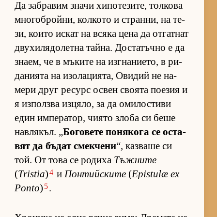
Да заб­ра­вим значи хи­по­те­зи­те, тол­кова
мно­гоб­рой­ни, кол­кото и стран­ни, на те­
зи, ко­ито ис­кат на всяка цена да от­гат­нат
дву­хи­ля­до­летна тай­на. Дос­та­тъчно е да
зна­ем, че в мъ­ките на из­г­на­ни­е­то, в ри­
да­ни­ята на изо­ла­ци­я­та, Ови­дий не на­
мери друг ре­сурс ос­вен сво­ята по­е­зия и
я из­пол­зва из­ця­ло, за да оми­лос­тиви
един им­пе­ра­тор, чи­ято злоба си беше
нав­ля­къл. „
Бо­го­вете по­ня­кога се ос­та­
вят да бъ­дат смек­чени
“, каз­ваше си
той. От това се ро­диха
Тъжните
4
(
Tristia
)
и
Понтийските
(
Epistulæ ex
5
Ponto
)
.