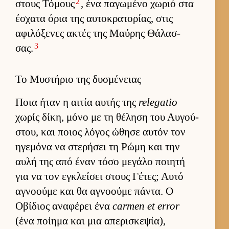
2
στους Τόμους
, ένα παγωμένο χωριό στα
έσχατα όρια της αυ­τοκρατορίας, στις
αφιλόξενες ακτές της Μαύ­ρης Θάλασ­
3
σας.
Το Μυστήριο της δυσμένειας
Ποια ήταν η αι­τία αυ­τής της
relegatio
χωρίς δίκη, μόνο με τη θέληση του Αυ­γού­
στου, και ποιος λόγος ώθησε αυ­τόν τον
ηγεμόνα να στερήσει τη Ρώμη και την
αυλή της από έναν τόσο μεγάλο ποι­ητή
για να τον εγκλεί­σει στους Γέτες; Αυτό
αγνοούμε και θα αγνοούμε πάντα. Ο
Οβίδιος αναφέρει ένα
carmen et error
(ένα ποί­ημα και μια απερισκεψία),