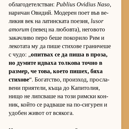
об­ла­го­де­тел­с­т­ван:
Publius Ovidius Naso
,
на­ри­чан Ови­дий. Мо­де­рен поет във ве­
ли­кия век на ла­тин­с­ката по­е­зия,
lusor
amorum
(пе­вец на лю­бов­та), не­го­вото
за­кач­ливо перо беше по­ко­рило Рим и
ле­ко­тата му да пише сти­хове гра­ни­чеше
с чу­до: „
опит­вах се да пиша в про­за,
но ду­мите ид­ваха тол­кова точно в
раз­мер, че то­ва, ко­ето пи­шех, бяха
сти­хове
“. Бо­гат­с­тво, про­из­ход, прос­ла­
вени при­я­те­ли, къща до Ка­пи­то­лия,
нищо не лип­с­ваше на този рим­ски кон­
ник, който се рад­ваше на по-си­гу­рен и
удо­бен жи­вот от вся­ко­га.