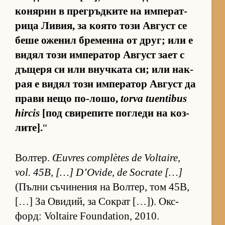
ко­ня­рин в прег­ръд­ките на им­пе­рат­
рица Ли­вия, за ко­ято този Ав­густ се
беше оже­нил бре­менна от друг; или е
ви­дял този им­пе­ра­тор Ав­густ зает с
дъ­щеря си или внуч­ката си; или нак­
рая е ви­дял този им­пе­ра­тор Ав­густ да
прави нещо по-ло­шо,
torva tuentibus
hircis
[под сви­ре­пите пог­леди на коз­
ли­те].
“
Вол­тер.
Œuvres complètes de Voltaire,
vol. 45B, […] D’Ovide, de Socrate […]
(Пълни съ­чи­не­ния на Вол­тер, том 45B,
[…] За Ови­дий, за Сок­рат […]). Ок­с­
форд: Voltaire Foundation, 2010.