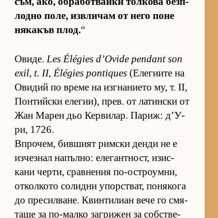
съм, ако, об­ра­бот­вайки тол­кова без­п­
лодно по­ле, из­в­ли­чам от него поне
ня­ка­къв плод.
“
Ови­де.
Les Élégies d’Ovide pendant son
exil, t. II, Élégies pontiques
(Е­ле­ги­ите на
Ови­дий по време на из­г­на­ни­ето му, т. II,
Пон­тийски еле­ги­и), прев. от ла­тин­ски от
Жан Ма­рен дьо Кер­ви­лар. Па­риж: д’У­
ри, 1726.
Впро­чем, бив­шият рим­ски денди не е
из­чез­нал на­пъл­но: еле­ган­т­ност, изис­
кани чер­ти, срав­не­ния по-ос­т­ро­ум­ни,
от­кол­кото со­лидни упор­с­т­ват, по­ня­кога
до пре­сил­ва­не. Квин­ти­лиан вече го смя­
таше за по-малко заг­ри­жен за соб­с­т­ве­