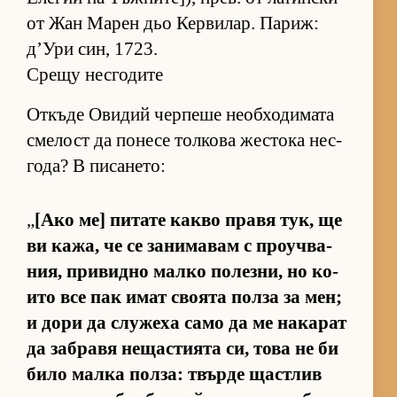
от Жан Ма­рен дьо Кер­ви­лар. Па­риж:
д’Ури син, 1723.
Срещу несгодите
От­къде Ови­дий чер­пеше не­об­хо­ди­мата
сме­лост да по­несе тол­кова жес­тока нес­
го­да? В пи­са­не­то:
„
[Ако ме] пи­тате какво правя тук, ще
ви ка­жа, че се за­ни­ма­вам с про­уч­ва­
ния, при­видно малко по­лез­ни, но ко­
ито все пак имат сво­ята полза за мен;
и дори да слу­жеха само да ме на­ка­рат
да заб­равя не­щас­ти­ята си, това не би
било малка пол­за: твърде щас­т­лив