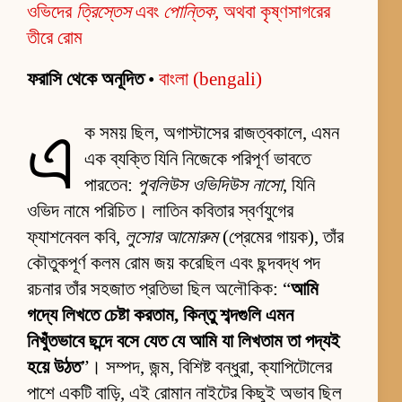
ওভিদের
ত্রিস্তেস
এবং
পোন্তিক
, অথবা কৃষ্ণসাগরের
তীরে রোম
ফরাসি থেকে অনূদিত
•
বাংলা (bengali)
এ
ক সময় ছিল, অগাস্টাসের রাজত্বকালে, এমন
এক ব্যক্তি যিনি নিজেকে পরিপূর্ণ ভাবতে
পারতেন:
পুবলিউস ওভিদিউস নাসো
, যিনি
ওভিদ নামে পরিচিত। লাতিন কবিতার স্বর্ণযুগের
ফ্যাশনেবল কবি,
লুসোর আমোরুম
(প্রেমের গায়ক), তাঁর
কৌতুকপূর্ণ কলম রোম জয় করেছিল এবং ছন্দবদ্ধ পদ
রচনার তাঁর সহজাত প্রতিভা ছিল অলৌকিক: “
আমি
গদ্যে লিখতে চেষ্টা করতাম, কিন্তু শব্দগুলি এমন
নিখুঁতভাবে ছন্দে বসে যেত যে আমি যা লিখতাম তা পদ্যই
হয়ে উঠত
”। সম্পদ, জন্ম, বিশিষ্ট বন্ধুরা, ক্যাপিটোলের
পাশে একটি বাড়ি, এই রোমান নাইটের কিছুই অভাব ছিল