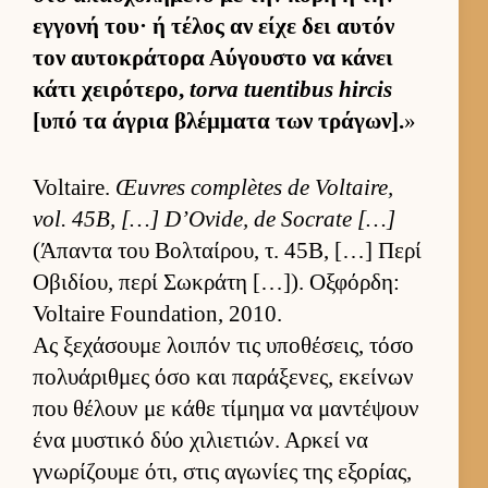
εγ­γονή του· ή τέλος αν είχε δει αυ­τόν
τον αυ­τοκράτορα Αύ­γου­στο να κάνει
κάτι χει­ρότερο,
torva tuentibus hircis
[υπό τα άγρια βλέμ­ματα των τράγων].
»
Voltaire.
Œuvres complètes de Voltaire,
vol. 45B, […] D’Ovide, de Socrate […]
(Άπαντα του Βολ­ταί­ρου, τ. 45Β, […] Περί
Οβιδίου, περί Σωκράτη […]). Οξ­φόρ­δη:
Voltaire Foundation, 2010.
Ας ξεχάσουμε λοι­πόν τις υποθέσεις, τόσο
πολυάριθ­μες όσο και παράξενες, εκεί­νων
που θέλουν με κάθε τίμημα να μαντέψουν
ένα μυστικό δύο χιλιε­τιών. Αρ­κεί να
γνωρίζουμε ότι, στις αγωνίες της εξορίας,