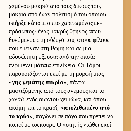
χαμένου μακριά από τους δικούς του,
μακριά από έναν πολιτισμό του οποίου
υπήρξε κάποτε ο πιο χαριτωμένος εκ­
πρόσωπος· ένας μακρύς θρήνος απευ­
θυνόμενος στη σύζυγό του, στους φίλους
που έμει­ναν στη Ρώμη και σε μια
αδυσώπητη εξου­σία από την οποία
περιμένει μάταια επιεί­κεια. Οι Τόμοι
παρου­σιάζονται εκεί με τη μορφή μιας
«
γης γεμάτης πικρία
», πάντα
μαστιζόμενης από τους ανέμους και το
χαλάζι ενός αιώνιου χει­μώνα, και όπου
ακόμη και το κρασί, «
απολιθωμένο από
το κρύο
», παγώνει σε πάγο που πρέπει να
κοπεί με τσεκού­ρι. Ο ποι­ητής νιώθει εκεί