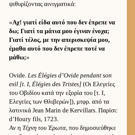
ψιθυρίζοντας αι­νιγ­ματικά:
«
Αχ! γιατί είδα αυτό που δεν έπρεπε να
δω; Γιατί τα μάτια μου έγιναν ένοχα;
Γιατί τέλος, με την απερισκεψία μου,
έμαθα αυτό που δεν έπρεπε ποτέ να
μάθω;
»
Ovide.
Les Élégies d’Ovide pendant son
exil [t. I, Élégies des Tristes]
(Οι Ελεγείες
του Οβιδίου κατά την εξορία του [τ. Ι,
Ελεγείες των Θλιβερών]), μτ­φρ. από τα
λατινικά Jean Marin de Kervillars. Παρίσι:
d’Houry fils, 1723.
Αν η
Τέχνη του Έρωτα
, που δημοσιεύ­θηκε