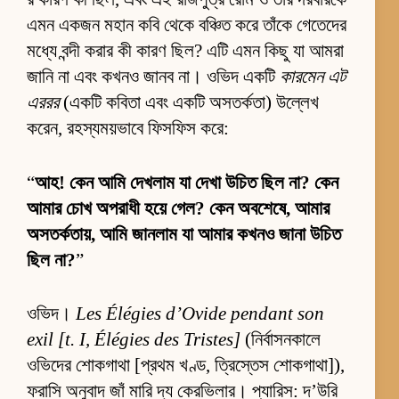
এমন একজন মহান কবি থেকে বঞ্চিত করে তাঁকে গেতেদের
মধ্যে বন্দী করার কী কারণ ছিল? এটি এমন কিছু যা আমরা
জানি না এবং কখনও জানব না। ওভিদ একটি
কারমেন এট
এররর
(একটি কবিতা এবং একটি অসতর্কতা) উল্লেখ
করেন, রহস্যময়ভাবে ফিসফিস করে:
“
আহ! কেন আমি দেখলাম যা দেখা উচিত ছিল না? কেন
আমার চোখ অপরাধী হয়ে গেল? কেন অবশেষে, আমার
অসতর্কতায়, আমি জানলাম যা আমার কখনও জানা উচিত
ছিল না?
”
ওভিদ।
Les Élégies d’Ovide pendant son
exil [t. I, Élégies des Tristes]
(নির্বাসনকালে
ওভিদের শোকগাথা [প্রথম খণ্ড, ত্রিস্তেস শোকগাথা]),
ফরাসি অনুবাদ জাঁ মারি দ্য কেরভিলার। প্যারিস: দ’উরি