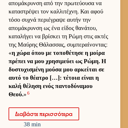
απομάκρυνση από την πρωτεύ­ουσα να
καταστρέψει τον καλ­λιτέχνη. Και αφού
τόσο συχνά περιέγραψε αυ­τήν την
απομάκρυνση ως ένα εί­δος θανάτου,
καταλήγει να βρίσκει τη Ρώμη στις ακτές
της Μαύ­ρης Θάλασ­σας, συμπεραί­νοντας:
«
η χώρα όπου με τοποθέτησε η μοίρα
πρέπει να μου χρησιμεύει ως Ρώμη. Η
δυστυχισμένη μούσα μου αρ­κεί­ται σε
αυτό το θέατρο […]: τέτοια εί­ναι η
καλή θέληση ενός παντοδύναμου
6
Θεού.
»
Δια­βάστε περισ­σότερα
38 min