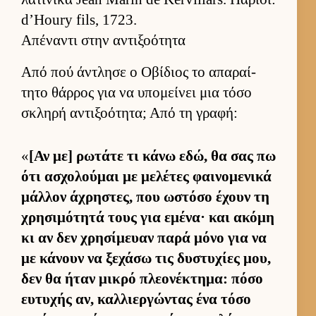
d’Houry fils, 1723.
Απέναντι στην αντιξοότητα
Από πού άντλησε ο Οβίδιος το απαραί­
τητο θάρ­ρος για να υπομεί­νει μια τόσο
σκληρή αντιξοότητα; Από τη γραφή:
«
[Αν με] ρωτάτε τι κάνω εδώ, θα σας πω
ότι ασχολού­μαι με μελέτες φαι­νομενικά
μάλ­λον άχρηστες, που ωστόσο έχουν τη
χρησιμότητά τους για εμένα· και ακόμη
κι αν δεν χρησίμευαν παρά μόνο για να
με κάνουν να ξεχάσω τις δυστυχίες μου,
δεν θα ήταν μικρό πλεονέκτημα: πόσο
ευ­τυχής αν, καλ­λιερ­γώντας ένα τόσο