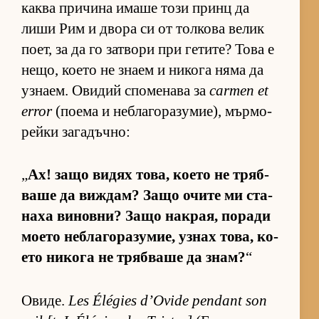
каква при­чина имаше този принц да
лиши Рим и двора си от тол­кова ве­лик
по­ет, за да го зат­вори при ге­ти­те? Това е
не­що, ко­ето не знаем и ни­кога няма да
уз­на­ем. Ови­дий спо­ме­нава за
carmen et
error
(по­ема и неб­ла­го­ра­зу­ми­е), мър­мо­
рейки за­га­дъч­но:
„
Ах! защо ви­дях то­ва, ко­ето не тряб­
ваше да виж­дам? Защо очите ми ста­
наха ви­нов­ни? Защо нак­рая, по­ради
мо­ето неб­ла­го­ра­зу­мие, уз­нах то­ва, ко­
ето ни­кога не тряб­ваше да знам?
“
Ови­де.
Les Élégies d’Ovide pendant son