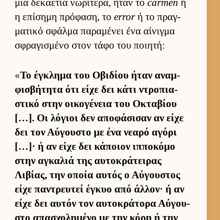
μια δεκαετία νωρίτερα, ήταν το
carmen
ή
η επίσημη πρόφαση, το
error
ή το πραγ­
ματικό σφάλμα παραμένει ένα αί­νιγμα
σφραγισμένο στον τάφο του ποι­ητή:
«
Το έγκλημα του Οβιδίου ήταν αναμ­
φισβήτητα ότι είχε δει κάτι ντροπια­
στικό στην οι­κογένεια του Οκταβίου
[…]. Οι λόγιοι δεν αποφάσισαν αν είχε
δει τον Αύ­γου­στο με ένα νεαρό αγόρι
[…]· ή αν είχε δει κάποιον ιπ­ποκόμο
στην αγκαλιά της αυ­τοκράτει­ρας
Λιβίας, την οποία αυ­τός ο Αύ­γου­στος
είχε παντρευ­τεί έγκυο από άλ­λον· ή αν
είχε δει αυ­τόν τον αυ­τοκράτορα Αύ­γου­
στο απασχολημένο με την κόρη ή την