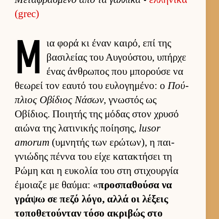
(grec)
Μ
ια φορά κι έναν και­ρό, επί της
βασιλείας του Αυ­γού­στου, υπήρχε
ένας άν­θρωπος που μπορούσε να
θεωρεί τον εαυτό του ευ­λογημένο: ο
Πού­
πλιος Οβίδιος Νάσων
, γνωστός ως
Οβίδιος. Ποι­ητής της μόδας στον χρυσό
αιώνα της λατινικής ποί­ησης,
lusor
amorum
(υμνητής των ερώτων), η παι­
γνιώδης πέννα του είχε κατακτήσει τη
Ρώμη και η ευ­κολία του στη στιχουρ­γία
έμοιαζε με θαύ­μα: «
προσπαθούσα να
γράψω σε πεζό λόγο, αλλά οι λέξεις
τοποθετού­νταν τόσο ακριβώς στο