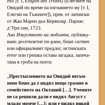
exil [t. I, Élégies des Tristes]
(Е­ле­ги­ите на
Ови­дий по време на из­г­на­ни­ето му [т. I,
Еле­гии на Тъж­ни­те­]), прев. от ла­тин­ски
от Жан Ма­рен дьо Кер­ви­лар. Па­риж:
д’Ури син, 1723.
Ако
Из­кус­т­вото на лю­бовта
, пуб­ли­ку­
вано де­се­ти­ле­тие по-ра­но, беше
carmen
или офи­ци­ал­ният пред­лог, ис­тин­с­ката
error
или грешка ос­тава за­гад­ка, за­пе­ча­
тана в гроба на по­е­та:
„
Прес­тъп­ле­ни­ето на Ови­дий не­съм­
нено беше да е ви­дял нещо срамно в
се­мейс­т­вото на Ок­та­вий […]. Уче­ните
не са ре­шили дали е ви­дял Ав­густ с
младо момче […]; или е ви­дял ня­кой