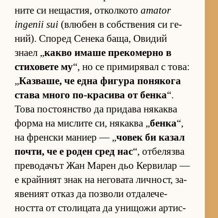
ните си не­щас­тия, от­кол­кото
amator
ingenii sui
(влю­бен в соб­с­т­ве­ния си ге­
ний). Спо­ред Се­нека ба­ща, Ови­дий
знаел „
какво имаше пре­ко­мерно в
сти­хо­вете му
“, но се при­ми­ря­вал с то­ва:
„
Каз­ва­ше, че една фи­гура по­ня­кога
става много по-кра­сива от бенка
“.
Това пос­то­ян­с­тво да при­дава ня­каква
форма на мис­лите си, ня­каква „
бенка
“,
на френ­ски ма­ниер — „
чо­век би ка­зал
поч­ти, че е ро­ден сред нас
“, от­бе­лязва
пре­во­да­чът Жан Ма­рен дьо Кер­ви­лар —
е край­ният знак на не­го­вата лич­ност, за­
я­ве­ният от­каз да поз­воли от­да­ле­че­
ността от сто­ли­цата да уни­щожи ар­тис­