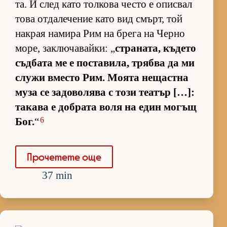
та. И след като тол­кова често е опис­вал
това от­да­ле­че­ние като вид смърт, той
нак­рая на­мира Рим на брега на Черно
мо­ре, зак­лю­ча­вай­ки: „
стра­на­та, къ­дето
съд­бата ме е пос­та­ви­ла, трябва да ми
служи вместо Рим. Мо­ята не­щас­тна
муза се за­до­во­лява с този те­а­тър […]:
та­кава е доб­рата воля на един мо­гъщ
6
Бог.
“
Про­че­тете още
37 min