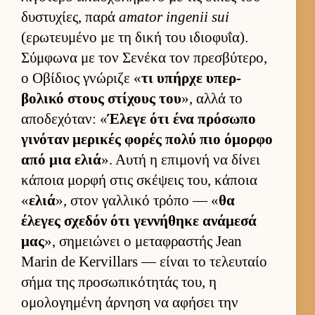
δυστυχίες, παρά
amator ingenii sui
(ερωτευ­μένο με τη δική του ιδιο­φυΐα).
Σύμ­φωνα με τον Σενέκα τον πρεσβύτερο,
ο Οβίδιος γνώριζε «
τι υπήρχε υπερ­
βολικό στους στίχους του
», αλλά το
αποδεχόταν: «
Έλεγε ότι ένα πρόσωπο
γινόταν μερικές φορές πολύ πιο όμορφο
από μια ελιά
». Αυτή η επιμονή να δίνει
κάποια μορφή στις σκέψεις του, κάποια
«
ελιά
», στον γαλ­λικό τρόπο — «
θα
έλεγες σχεδόν ότι γεν­νήθηκε ανάμεσά
μας
», σημειώνει ο μεταφραστής Jean
Marin de Kervillars — εί­ναι το τελευ­ταίο
σήμα της προσωπικότητάς του, η
ομολογημένη άρ­νηση να αφήσει την