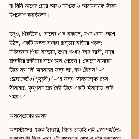
না যিনি আগের চেয়ে আরও নিশ্চিত ও আরামদায়ক জীবন
উপভোগ করছিলেন।
তবুও, খ্রিস্টাব্দ ৮ সালের এক সকালে, যখন রোম জেগে
উঠল, একটি অশুভ সংবাদ রাস্তায় ছড়িয়ে পড়ল:
মিউজদের প্রিয় সন্তান, তখন পঞ্চাশ বছর বয়সী, সদ্য
রাজকীয় রক্ষীদের সাথে চলে গেছেন। কোনো মনোরম
1
তীরে স্বর্ণালী অবসরের জন্য নয়, বরং টোমস
-এ
2
রেলেগাতিও
(গৃহবন্দী)
-এর জন্য, সাম্রাজ্যের চরম
সীমানায়, কৃষ্ণসাগরের বৈরী তীরে একটি হিমায়িত ছোট
3
শহর।
অসন্তোষের রহস্য
অগাস্টাসের একক ইচ্ছায়, বিচার ছাড়াই এই
রেলেগাতিও
-
র কারণ কী ছিল, এবং এই রাজপুত্র রোম ও তাঁর দরবারকে