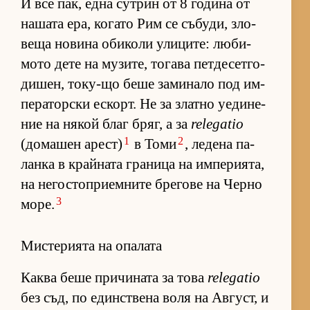
И все пак, една сут­рин от 8 го­дина от
на­шата ера, ко­гато Рим се съ­бу­ди, зло­
веща но­вина оби­коли ули­ци­те: лю­би­
мото дете на му­зи­те, то­гава пет­де­сет­го­
ди­шен, то­ку-що беше за­ми­нало под им­
пе­ра­тор­ски ес­корт. Не за златно уе­ди­не­
ние на ня­кой благ бряг, а за
relegatio
1
2
(до­ма­шен арест)
в Томи
, ле­дена па­
ланка в край­ната гра­ница на им­пе­ри­я­та,
на не­гос­топ­ри­ем­ните бре­гове на Черно
3
мо­ре.
Мистерията на опалата
Каква беше при­чи­ната за това
relegatio
без съд, по един­с­т­вена воля на Ав­густ, и