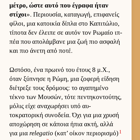
μέτρο, ώστε αυτό που έγραφα ήταν
στίχοι
». Περιου­σία, καταγωγή, επιφανείς
φίλοι, μια κατοι­κία δίπλα στο Καπιτώλιο,
τίποτα δεν έλειπε σε αυ­τόν τον Ρωμαίο ιπ­
πέα που απολάμ­βανε μια ζωή πιο ασφαλή
και πιο άνετη από ποτέ.
Ωστόσο, ένα πρωινό του έτους 8 μ.Χ.,
όταν ξύπνησε η Ρώμη, μια ζοφερή εί­δηση
διέτρεξε τους δρόμους: το αγαπημένο
τέκνο των Μου­σών, τότε πεντηκοντού­της,
μόλις είχε αναχωρήσει υπό αυ­
τοκρατορική συνοδεία. Όχι για μια χρυσή
αποχώρηση σε κάποια ήπια ακτή, αλλά
1
για μια
relegatio
(κατ’ οί­κον περιο­ρισμό)