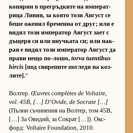
ко­ня­рин в прег­ръд­ките на им­пе­рат­
рица Ли­вия, за ко­ято този Ав­густ се
беше оже­нил бре­менна от друг; или е
ви­дял този им­пе­ра­тор Ав­густ зает с
дъ­щеря си или внуч­ката си; или нак­
рая е ви­дял този им­пе­ра­тор Ав­густ да
прави нещо по-ло­шо,
torva tuentibus
hircis
[под сви­ре­пите пог­леди на коз­
ли­те].
“
Вол­тер.
Œuvres complètes de Voltaire,
vol. 45B, […] D’Ovide, de Socrate […]
(Пълни съ­чи­не­ния на Вол­тер, том 45B,
[…] За Ови­дий, за Сок­рат […]). Ок­с­
форд: Voltaire Foundation, 2010.