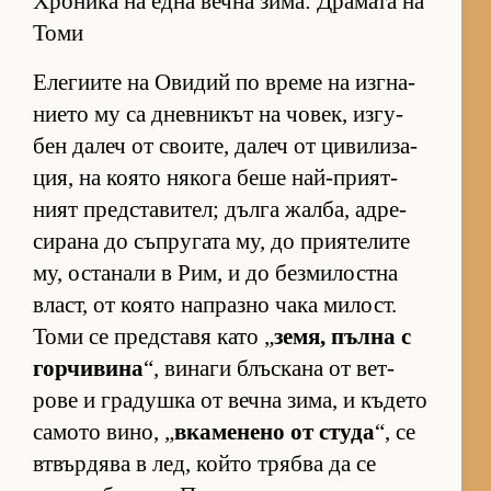
Хроника на една вечна зима: Драмата на
Томи
Еле­ги­ите на Ови­дий по време на из­г­на­
ни­ето му са днев­ни­кът на чо­век, из­гу­
бен да­леч от сво­и­те, да­леч от ци­ви­ли­за­
ция, на ко­ято ня­кога беше най-при­ят­
ният пред­с­та­ви­тел; дълга жал­ба, ад­ре­
си­рана до съп­ру­гата му, до при­я­те­лите
му, ос­та­нали в Рим, и до без­ми­лос­тна
власт, от ко­ято нап­разно чака ми­лост.
Томи се пред­с­тавя като „
зе­мя, пълна с
гор­чи­вина
“, ви­наги блъс­кана от вет­
рове и гра­душка от вечна зи­ма, и къ­дето
са­мото ви­но, „
вка­ме­нено от студа
“, се
втвър­дява в лед, който трябва да се