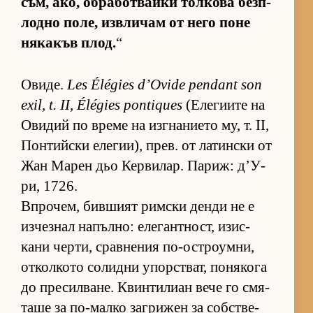
съм, ако, об­ра­бот­вайки тол­кова без­п­
лодно по­ле, из­в­ли­чам от него поне
ня­ка­къв плод.
“
Ови­де.
Les Élégies d’Ovide pendant son
exil, t. II, Élégies pontiques
(Е­ле­ги­ите на
Ови­дий по време на из­г­на­ни­ето му, т. II,
Пон­тийски еле­ги­и), прев. от ла­тин­ски от
Жан Ма­рен дьо Кер­ви­лар. Па­риж: д’У­
ри, 1726.
Впро­чем, бив­шият рим­ски денди не е
из­чез­нал на­пъл­но: еле­ган­т­ност, изис­
кани чер­ти, срав­не­ния по-ос­т­ро­ум­ни,
от­кол­кото со­лидни упор­с­т­ват, по­ня­кога
до пре­сил­ва­не. Квин­ти­лиан вече го смя­
таше за по-малко заг­ри­жен за соб­с­т­ве­