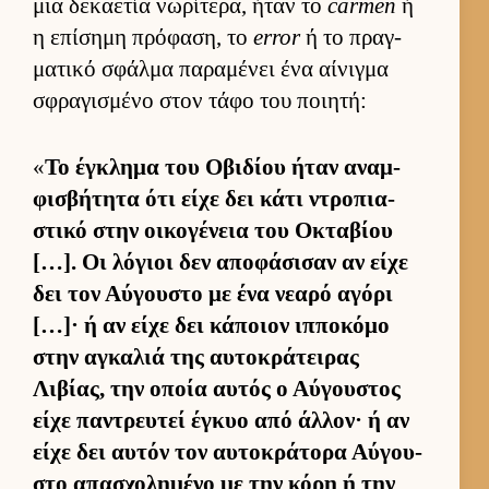
μια δεκαετία νωρίτερα, ήταν το
carmen
ή
η επίσημη πρόφαση, το
error
ή το πραγ­
ματικό σφάλμα παραμένει ένα αί­νιγμα
σφραγισμένο στον τάφο του ποι­ητή:
«
Το έγκλημα του Οβιδίου ήταν αναμ­
φισβήτητα ότι είχε δει κάτι ντροπια­
στικό στην οι­κογένεια του Οκταβίου
[…]. Οι λόγιοι δεν αποφάσισαν αν είχε
δει τον Αύ­γου­στο με ένα νεαρό αγόρι
[…]· ή αν είχε δει κάποιον ιπ­ποκόμο
στην αγκαλιά της αυ­τοκράτει­ρας
Λιβίας, την οποία αυ­τός ο Αύ­γου­στος
είχε παντρευ­τεί έγκυο από άλ­λον· ή αν
είχε δει αυ­τόν τον αυ­τοκράτορα Αύ­γου­
στο απασχολημένο με την κόρη ή την