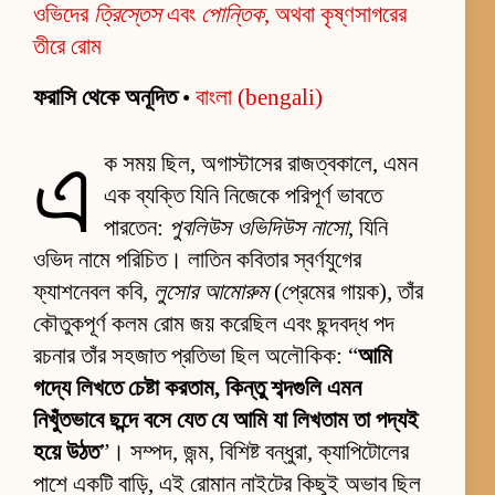
ওভিদের
ত্রিস্তেস
এবং
পোন্তিক
, অথবা কৃষ্ণসাগরের
তীরে রোম
ফরাসি থেকে অনূদিত
•
বাংলা (bengali)
এ
ক সময় ছিল, অগাস্টাসের রাজত্বকালে, এমন
এক ব্যক্তি যিনি নিজেকে পরিপূর্ণ ভাবতে
পারতেন:
পুবলিউস ওভিদিউস নাসো
, যিনি
ওভিদ নামে পরিচিত। লাতিন কবিতার স্বর্ণযুগের
ফ্যাশনেবল কবি,
লুসোর আমোরুম
(প্রেমের গায়ক), তাঁর
কৌতুকপূর্ণ কলম রোম জয় করেছিল এবং ছন্দবদ্ধ পদ
রচনার তাঁর সহজাত প্রতিভা ছিল অলৌকিক: “
আমি
গদ্যে লিখতে চেষ্টা করতাম, কিন্তু শব্দগুলি এমন
নিখুঁতভাবে ছন্দে বসে যেত যে আমি যা লিখতাম তা পদ্যই
হয়ে উঠত
”। সম্পদ, জন্ম, বিশিষ্ট বন্ধুরা, ক্যাপিটোলের
পাশে একটি বাড়ি, এই রোমান নাইটের কিছুই অভাব ছিল