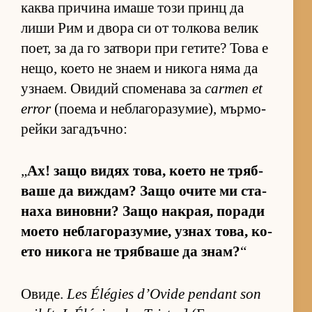
каква при­чина имаше този принц да
лиши Рим и двора си от тол­кова ве­лик
по­ет, за да го зат­вори при ге­ти­те? Това е
не­що, ко­ето не знаем и ни­кога няма да
уз­на­ем. Ови­дий спо­ме­нава за
carmen et
error
(по­ема и неб­ла­го­ра­зу­ми­е), мър­мо­
рейки за­га­дъч­но:
„
Ах! защо ви­дях то­ва, ко­ето не тряб­
ваше да виж­дам? Защо очите ми ста­
наха ви­нов­ни? Защо нак­рая, по­ради
мо­ето неб­ла­го­ра­зу­мие, уз­нах то­ва, ко­
ето ни­кога не тряб­ваше да знам?
“
Ови­де.
Les Élégies d’Ovide pendant son