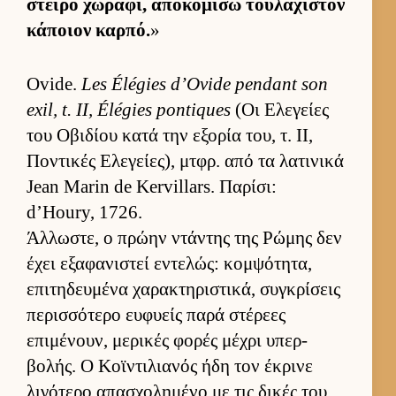
στείρο χωράφι, αποκομίσω του­λάχιστον
κάποιον καρ­πό.
»
Ovide.
Les Élégies d’Ovide pendant son
exil, t. II, Élégies pontiques
(Οι Ελεγείες
του Οβιδίου κατά την εξορία του, τ. ΙΙ,
Ποντικές Ελεγεί­ες), μτ­φρ. από τα λατινικά
Jean Marin de Kervillars. Παρίσι:
d’Houry, 1726.
Άλ­λωστε, ο πρώην ντάντης της Ρώμης δεν
έχει εξαφανιστεί εντελώς: κομ­ψότητα,
επιτηδευ­μένα χαρακτηριστικά, συγκρίσεις
περισ­σότερο ευ­φυείς παρά στέρεες
επιμένουν, μερικές φορές μέχρι υπερ­
βολής. Ο Κοϊντιλια­νός ήδη τον έκρινε
λιγότερο απασχολημένο με τις δικές του