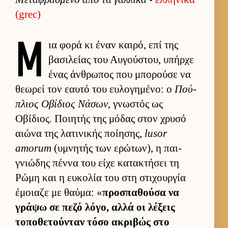
(grec)
Μ
ια φορά κι έναν και­ρό, επί της
βασιλείας του Αυ­γού­στου, υπήρχε
ένας άν­θρωπος που μπορούσε να
θεωρεί τον εαυτό του ευ­λογημένο: ο
Πού­
πλιος Οβίδιος Νάσων
, γνωστός ως
Οβίδιος. Ποι­ητής της μόδας στον χρυσό
αιώνα της λατινικής ποί­ησης,
lusor
amorum
(υμνητής των ερώτων), η παι­
γνιώδης πέννα του είχε κατακτήσει τη
Ρώμη και η ευ­κολία του στη στιχουρ­γία
έμοιαζε με θαύ­μα: «
προσπαθούσα να
γράψω σε πεζό λόγο, αλλά οι λέξεις
τοποθετού­νταν τόσο ακριβώς στο