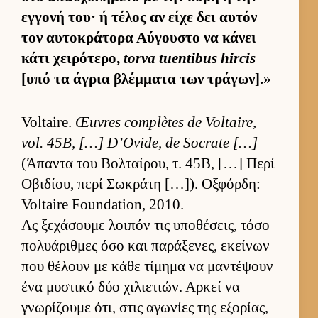
εγ­γονή του· ή τέλος αν είχε δει αυ­τόν
τον αυ­τοκράτορα Αύ­γου­στο να κάνει
κάτι χει­ρότερο,
torva tuentibus hircis
[υπό τα άγρια βλέμ­ματα των τράγων].
»
Voltaire.
Œuvres complètes de Voltaire,
vol. 45B, […] D’Ovide, de Socrate […]
(Άπαντα του Βολ­ταί­ρου, τ. 45Β, […] Περί
Οβιδίου, περί Σωκράτη […]). Οξ­φόρ­δη:
Voltaire Foundation, 2010.
Ας ξεχάσουμε λοι­πόν τις υποθέσεις, τόσο
πολυάριθ­μες όσο και παράξενες, εκεί­νων
που θέλουν με κάθε τίμημα να μαντέψουν
ένα μυστικό δύο χιλιε­τιών. Αρ­κεί να
γνωρίζουμε ότι, στις αγωνίες της εξορίας,