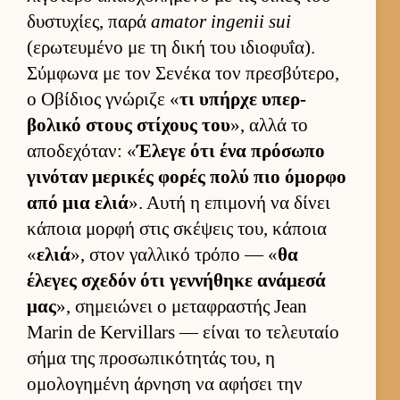
δυστυχίες, παρά
amator ingenii sui
(ερωτευ­μένο με τη δική του ιδιο­φυΐα).
Σύμ­φωνα με τον Σενέκα τον πρεσβύτερο,
ο Οβίδιος γνώριζε «
τι υπήρχε υπερ­
βολικό στους στίχους του
», αλλά το
αποδεχόταν: «
Έλεγε ότι ένα πρόσωπο
γινόταν μερικές φορές πολύ πιο όμορφο
από μια ελιά
». Αυτή η επιμονή να δίνει
κάποια μορφή στις σκέψεις του, κάποια
«
ελιά
», στον γαλ­λικό τρόπο — «
θα
έλεγες σχεδόν ότι γεν­νήθηκε ανάμεσά
μας
», σημειώνει ο μεταφραστής Jean
Marin de Kervillars — εί­ναι το τελευ­ταίο
σήμα της προσωπικότητάς του, η
ομολογημένη άρ­νηση να αφήσει την