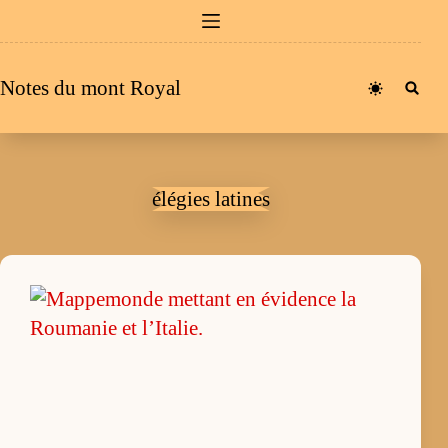
Passer
au
contenu
Notes du mont Royal
élégies latines