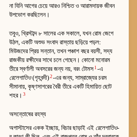
না যিনি আগের চেয়ে আরও নিশ্চিত ও আরামদায়ক জীবন
উপভোগ করছিলেন।
তবুও, খ্রিস্টাব্দ ৮ সালের এক সকালে, যখন রোম জেগে
উঠল, একটি অশুভ সংবাদ রাস্তায় ছড়িয়ে পড়ল:
মিউজদের প্রিয় সন্তান, তখন পঞ্চাশ বছর বয়সী, সদ্য
রাজকীয় রক্ষীদের সাথে চলে গেছেন। কোনো মনোরম
1
তীরে স্বর্ণালী অবসরের জন্য নয়, বরং টোমস
-এ
2
রেলেগাতিও
(গৃহবন্দী)
-এর জন্য, সাম্রাজ্যের চরম
সীমানায়, কৃষ্ণসাগরের বৈরী তীরে একটি হিমায়িত ছোট
3
শহর।
অসন্তোষের রহস্য
অগাস্টাসের একক ইচ্ছায়, বিচার ছাড়াই এই
রেলেগাতিও
-
র কারণ কী ছিল, এবং এই রাজপুত্র রোম ও তাঁর দরবারকে