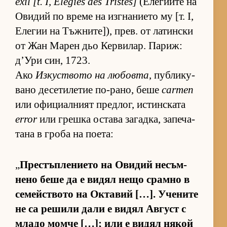
exil [t. I, Élégies des Tristes]
(Е­ле­ги­ите на
Ови­дий по време на из­г­на­ни­ето му [т. I,
Еле­гии на Тъж­ни­те­]), прев. от ла­тин­ски
от Жан Ма­рен дьо Кер­ви­лар. Па­риж:
д’Ури син, 1723.
Ако
Из­кус­т­вото на лю­бовта
, пуб­ли­ку­
вано де­се­ти­ле­тие по-ра­но, беше
carmen
или офи­ци­ал­ният пред­лог, ис­тин­с­ката
error
или грешка ос­тава за­гад­ка, за­пе­ча­
тана в гроба на по­е­та:
„
Прес­тъп­ле­ни­ето на Ови­дий не­съм­
нено беше да е ви­дял нещо срамно в
се­мейс­т­вото на Ок­та­вий […]. Уче­ните
не са ре­шили дали е ви­дял Ав­густ с
младо момче […]; или е ви­дял ня­кой