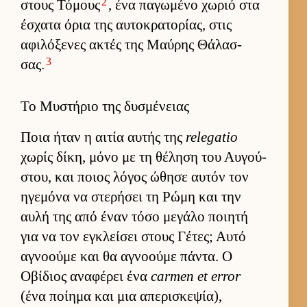
2
στους Τόμους
, ένα παγωμένο χωριό στα
έσχατα όρια της αυ­τοκρατορίας, στις
αφιλόξενες ακτές της Μαύ­ρης Θάλασ­
3
σας.
Το Μυστήριο της δυσμένειας
Ποια ήταν η αι­τία αυ­τής της
relegatio
χωρίς δίκη, μόνο με τη θέληση του Αυ­γού­
στου, και ποιος λόγος ώθησε αυ­τόν τον
ηγεμόνα να στερήσει τη Ρώμη και την
αυλή της από έναν τόσο μεγάλο ποι­ητή
για να τον εγκλεί­σει στους Γέτες; Αυτό
αγνοούμε και θα αγνοούμε πάντα. Ο
Οβίδιος αναφέρει ένα
carmen et error
(ένα ποί­ημα και μια απερισκεψία),