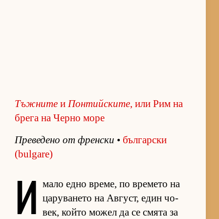
Тъжните
и
Понтийските
, или Рим на
брега на Черно море
Пре­ве­дено от френ­ски
•
бъл­гар­ски
(bulgare)
И
мало едно вре­ме, по вре­мето на
ца­ру­ва­нето на Ав­густ, един чо­
век, който мо­жел да се смята за