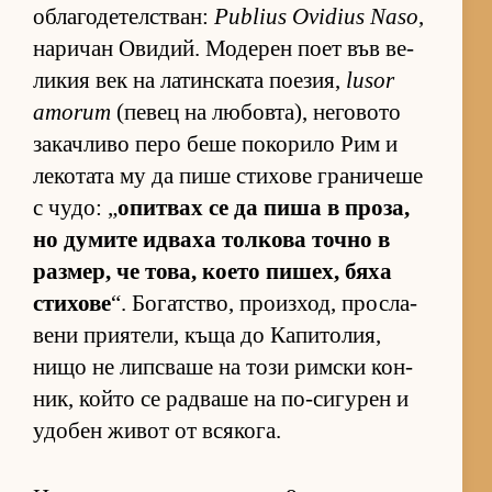
об­ла­го­де­тел­с­т­ван:
Publius Ovidius Naso
,
на­ри­чан Ови­дий. Мо­де­рен поет във ве­
ли­кия век на ла­тин­с­ката по­е­зия,
lusor
amorum
(пе­вец на лю­бов­та), не­го­вото
за­кач­ливо перо беше по­ко­рило Рим и
ле­ко­тата му да пише сти­хове гра­ни­чеше
с чу­до: „
опит­вах се да пиша в про­за,
но ду­мите ид­ваха тол­кова точно в
раз­мер, че то­ва, ко­ето пи­шех, бяха
сти­хове
“. Бо­гат­с­тво, про­из­ход, прос­ла­
вени при­я­те­ли, къща до Ка­пи­то­лия,
нищо не лип­с­ваше на този рим­ски кон­
ник, който се рад­ваше на по-си­гу­рен и
удо­бен жи­вот от вся­ко­га.