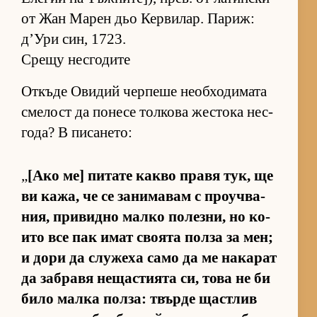
от Жан Ма­рен дьо Кер­ви­лар. Па­риж:
д’Ури син, 1723.
Срещу несгодите
От­къде Ови­дий чер­пеше не­об­хо­ди­мата
сме­лост да по­несе тол­кова жес­тока нес­
го­да? В пи­са­не­то:
„
[Ако ме] пи­тате какво правя тук, ще
ви ка­жа, че се за­ни­ма­вам с про­уч­ва­
ния, при­видно малко по­лез­ни, но ко­
ито все пак имат сво­ята полза за мен;
и дори да слу­жеха само да ме на­ка­рат
да заб­равя не­щас­ти­ята си, това не би
било малка пол­за: твърде щас­т­лив