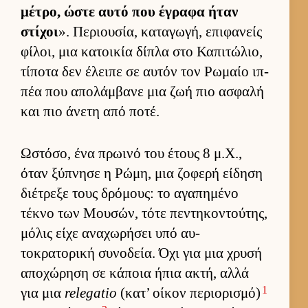
μέτρο, ώστε αυτό που έγραφα ήταν
στίχοι
». Περιου­σία, καταγωγή, επιφανείς
φίλοι, μια κατοι­κία δίπλα στο Καπιτώλιο,
τίποτα δεν έλειπε σε αυ­τόν τον Ρωμαίο ιπ­
πέα που απολάμ­βανε μια ζωή πιο ασφαλή
και πιο άνετη από ποτέ.
Ωστόσο, ένα πρωινό του έτους 8 μ.Χ.,
όταν ξύπνησε η Ρώμη, μια ζοφερή εί­δηση
διέτρεξε τους δρόμους: το αγαπημένο
τέκνο των Μου­σών, τότε πεντηκοντού­της,
μόλις είχε αναχωρήσει υπό αυ­
τοκρατορική συνοδεία. Όχι για μια χρυσή
αποχώρηση σε κάποια ήπια ακτή, αλλά
1
για μια
relegatio
(κατ’ οί­κον περιο­ρισμό)