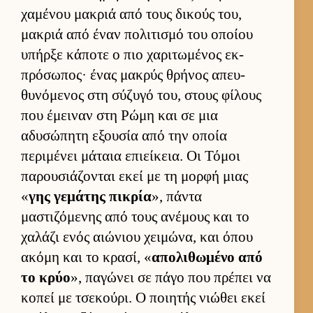
χαμένου μακριά από τους δικούς του,
μακριά από έναν πολιτισμό του οποίου
υπήρξε κάποτε ο πιο χαριτωμένος εκ­
πρόσωπος· ένας μακρύς θρήνος απευ­
θυνόμενος στη σύζυγό του, στους φίλους
που έμει­ναν στη Ρώμη και σε μια
αδυσώπητη εξου­σία από την οποία
περιμένει μάταια επιεί­κεια. Οι Τόμοι
παρου­σιάζονται εκεί με τη μορφή μιας
«
γης γεμάτης πικρία
», πάντα
μαστιζόμενης από τους ανέμους και το
χαλάζι ενός αιώνιου χει­μώνα, και όπου
ακόμη και το κρασί, «
απολιθωμένο από
το κρύο
», παγώνει σε πάγο που πρέπει να
κοπεί με τσεκού­ρι. Ο ποι­ητής νιώθει εκεί