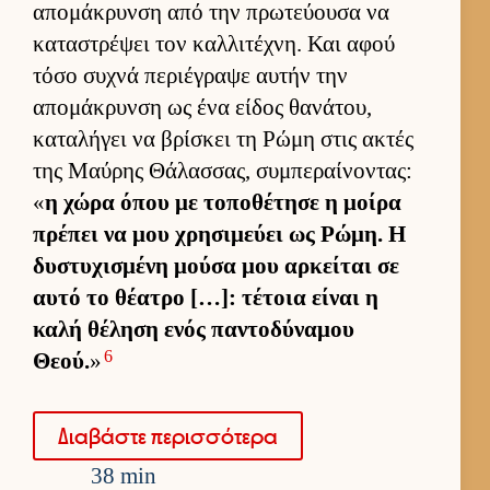
απομάκρυνση από την πρωτεύ­ουσα να
καταστρέψει τον καλ­λιτέχνη. Και αφού
τόσο συχνά περιέγραψε αυ­τήν την
απομάκρυνση ως ένα εί­δος θανάτου,
καταλήγει να βρίσκει τη Ρώμη στις ακτές
της Μαύ­ρης Θάλασ­σας, συμπεραί­νοντας:
«
η χώρα όπου με τοποθέτησε η μοίρα
πρέπει να μου χρησιμεύει ως Ρώμη. Η
δυστυχισμένη μούσα μου αρ­κεί­ται σε
αυτό το θέατρο […]: τέτοια εί­ναι η
καλή θέληση ενός παντοδύναμου
6
Θεού.
»
Δια­βάστε περισ­σότερα
38 min