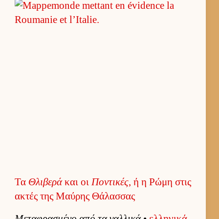
Τα
Θλιβερά
και οι
Ποντικές
, ή η Ρώμη στις
ακτές της Μαύρης Θάλασσας
Μεταφρασμένο από τα γαλ­λικά
•
ελ­ληνικά