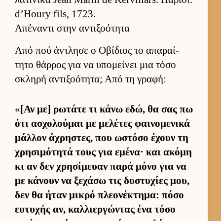
d’Houry fils, 1723.
Απέναντι στην αντιξοότητα
Από πού άντλησε ο Οβίδιος το απαραί­
τητο θάρ­ρος για να υπομεί­νει μια τόσο
σκληρή αντιξοότητα; Από τη γραφή:
«
[Αν με] ρωτάτε τι κάνω εδώ, θα σας πω
ότι ασχολού­μαι με μελέτες φαι­νομενικά
μάλ­λον άχρηστες, που ωστόσο έχουν τη
χρησιμότητά τους για εμένα· και ακόμη
κι αν δεν χρησίμευαν παρά μόνο για να
με κάνουν να ξεχάσω τις δυστυχίες μου,
δεν θα ήταν μικρό πλεονέκτημα: πόσο
ευ­τυχής αν, καλ­λιερ­γώντας ένα τόσο