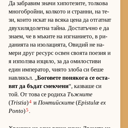
Да заб­ра­вим значи хи­по­те­зи­те, тол­кова
мно­гоб­рой­ни, кол­кото и стран­ни, на те­
зи, ко­ито ис­кат на всяка цена да от­гат­нат
дву­хи­ля­до­летна тай­на. Дос­та­тъчно е да
зна­ем, че в мъ­ките на из­г­на­ни­е­то, в ри­
да­ни­ята на изо­ла­ци­я­та, Ови­дий не на­
мери друг ре­сурс ос­вен сво­ята по­е­зия и
я из­пол­зва из­ця­ло, за да оми­лос­тиви
един им­пе­ра­тор, чи­ято злоба си беше
нав­ля­къл. „
Бо­го­вете по­ня­кога се ос­та­
вят да бъ­дат смек­чени
“, каз­ваше си
той. От това се ро­диха
Тъжните
4
(
Tristia
)
и
Понтийските
(
Epistulæ ex
5
Ponto
)
.