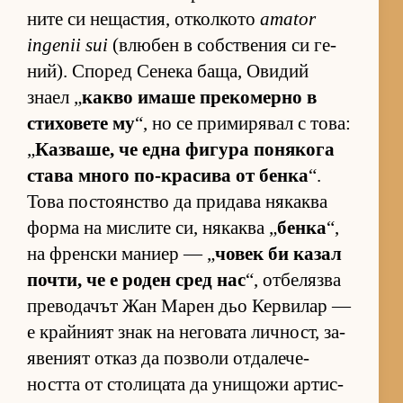
ните си не­щас­тия, от­кол­кото
amator
ingenii sui
(влю­бен в соб­с­т­ве­ния си ге­
ний). Спо­ред Се­нека ба­ща, Ови­дий
знаел „
какво имаше пре­ко­мерно в
сти­хо­вете му
“, но се при­ми­ря­вал с то­ва:
„
Каз­ва­ше, че една фи­гура по­ня­кога
става много по-кра­сива от бенка
“.
Това пос­то­ян­с­тво да при­дава ня­каква
форма на мис­лите си, ня­каква „
бенка
“,
на френ­ски ма­ниер — „
чо­век би ка­зал
поч­ти, че е ро­ден сред нас
“, от­бе­лязва
пре­во­да­чът Жан Ма­рен дьо Кер­ви­лар —
е край­ният знак на не­го­вата лич­ност, за­
я­ве­ният от­каз да поз­воли от­да­ле­че­
ността от сто­ли­цата да уни­щожи ар­тис­