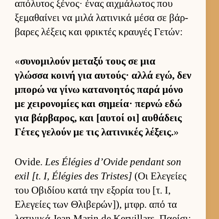
απόλυτος ξένος· ένας αιχ­μάλωτος που
ξεμαθαί­νει να μιλά λατινικά μέσα σε βάρ­
βαρες λέξεις και φρικτές κραυ­γές Γετών:
«
συνομιλούν μεταξύ τους σε μια
γλώσσα κοινή για αυ­τούς· αλλά εγώ, δεν
μπορώ να γίνω κατανοη­τός παρά μόνο
με χει­ρονομίες και σημεία· περνώ εδώ
για βάρ­βαρος, και [αυ­τοί οι] αυ­θάδεις
Γέτες γελούν με τις λατινικές λέξεις.
»
Ovide.
Les Élégies d’Ovide pendant son
exil [t. I, Élégies des Tristes]
(Οι Ελεγείες
του Οβιδίου κατά την εξορία του [τ. Ι,
Ελεγείες των Θλιβερών]), μτ­φρ. από τα
λατινικά Jean Marin de Kervillars. Παρίσι: