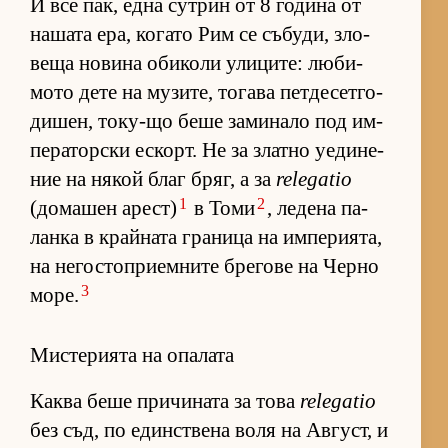
И все пак, една сут­рин от 8 го­дина от
на­шата ера, ко­гато Рим се съ­бу­ди, зло­
веща но­вина оби­коли ули­ци­те: лю­би­
мото дете на му­зи­те, то­гава пет­де­сет­го­
ди­шен, то­ку-що беше за­ми­нало под им­
пе­ра­тор­ски ес­корт. Не за златно уе­ди­не­
ние на ня­кой благ бряг, а за
relegatio
1
2
(до­ма­шен арест)
в Томи
, ле­дена па­
ланка в край­ната гра­ница на им­пе­ри­я­та,
на не­гос­топ­ри­ем­ните бре­гове на Черно
3
мо­ре.
Мистерията на опалата
Каква беше при­чи­ната за това
relegatio
без съд, по един­с­т­вена воля на Ав­густ, и