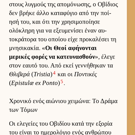
στους λυγ­μούς της απομόνωσης, ο Οβίδιος
δεν βρήκε άλλο καταφύγιο από την ποί­
ησή του, και ότι την χρησιμοποί­ησε
ολόκληρη για να εξευ­μενίσει έναν αυ­
τοκράτορα του οποίου είχε προκαλέσει τη
μνησικακία. «
Οι Θεοί αφήνονται
μερικές φορές να κατευ­νασθούν
», έλεγε
στον εαυτό του. Από εκεί γεν­νήθηκαν τα
4
Θλιβερά
(
Tristia
)
και οι
Ποντικές
5
(
Epistulæ ex Ponto
)
.
Χρονικό ενός αιώνιου χειμώνα: Το Δράμα
των Τόμων
Οι ελεγείες του Οβιδίου κατά την εξορία
του εί­ναι το ημερολόγιο ενός αν­θρώπου