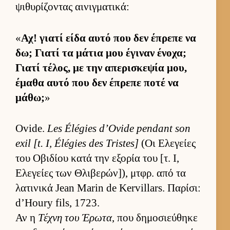
ψιθυρίζοντας αι­νιγ­ματικά:
«
Αχ! γιατί είδα αυτό που δεν έπρεπε να
δω; Γιατί τα μάτια μου έγιναν ένοχα;
Γιατί τέλος, με την απερισκεψία μου,
έμαθα αυτό που δεν έπρεπε ποτέ να
μάθω;
»
Ovide.
Les Élégies d’Ovide pendant son
exil [t. I, Élégies des Tristes]
(Οι Ελεγείες
του Οβιδίου κατά την εξορία του [τ. Ι,
Ελεγείες των Θλιβερών]), μτ­φρ. από τα
λατινικά Jean Marin de Kervillars. Παρίσι:
d’Houry fils, 1723.
Αν η
Τέχνη του Έρωτα
, που δημοσιεύ­θηκε