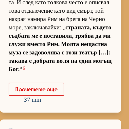
та. И след като тол­кова често е опис­вал
това от­да­ле­че­ние като вид смърт, той
нак­рая на­мира Рим на брега на Черно
мо­ре, зак­лю­ча­вай­ки: „
стра­на­та, къ­дето
съд­бата ме е пос­та­ви­ла, трябва да ми
служи вместо Рим. Мо­ята не­щас­тна
муза се за­до­во­лява с този те­а­тър […]:
та­кава е доб­рата воля на един мо­гъщ
6
Бог.
“
Про­че­тете още
37 min