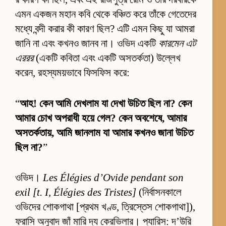
এমন একজন মহান কবি থেকে বঞ্চিত করে তাঁকে গেতেদের
মধ্যে বন্দী করার কী কারণ ছিল? এটি এমন কিছু যা আমরা
জানি না এবং কখনও জানব না। ওভিদ একটি
কারমেন এট
এররর
(একটি কবিতা এবং একটি অসতর্কতা) উল্লেখ
করেন, রহস্যময়ভাবে ফিসফিস করে:
“
আহ! কেন আমি দেখলাম যা দেখা উচিত ছিল না? কেন
আমার চোখ অপরাধী হয়ে গেল? কেন অবশেষে, আমার
অসতর্কতায়, আমি জানলাম যা আমার কখনও জানা উচিত
ছিল না?
”
ওভিদ।
Les Élégies d’Ovide pendant son
exil [t. I, Élégies des Tristes]
(নির্বাসনকালে
ওভিদের শোকগাথা [প্রথম খণ্ড, ত্রিস্তেস শোকগাথা]),
ফরাসি অনুবাদ জাঁ মারি দ্য কেরভিলার। প্যারিস: দ’উরি