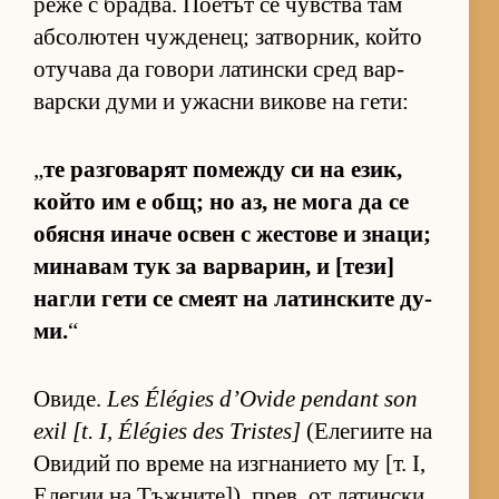
реже с брад­ва. По­е­тът се чув­с­тва там
аб­со­лю­тен чуж­де­нец; зат­вор­ник, който
оту­чава да го­вори ла­тин­ски сред вар­
вар­ски думи и ужасни ви­кове на ге­ти:
„
те раз­го­ва­рят по­между си на език,
който им е общ; но аз, не мога да се
обясня иначе ос­вен с жес­тове и зна­ци;
ми­на­вам тук за вар­ва­рин, и [те­зи]
нагли гети се смеят на ла­тин­с­ките ду­
ми.
“
Ови­де.
Les Élégies d’Ovide pendant son
exil [t. I, Élégies des Tristes]
(Е­ле­ги­ите на
Ови­дий по време на из­г­на­ни­ето му [т. I,
Еле­гии на Тъж­ни­те­]), прев. от ла­тин­ски