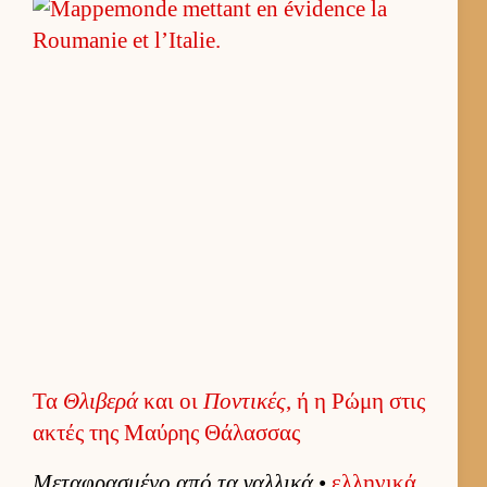
Τα
Θλιβερά
και οι
Ποντικές
, ή η Ρώμη στις
ακτές της Μαύρης Θάλασσας
Μεταφρασμένο από τα γαλ­λικά
•
ελ­ληνικά