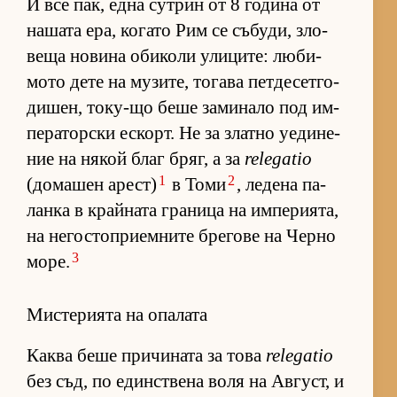
И все пак, една сут­рин от 8 го­дина от
на­шата ера, ко­гато Рим се съ­бу­ди, зло­
веща но­вина оби­коли ули­ци­те: лю­би­
мото дете на му­зи­те, то­гава пет­де­сет­го­
ди­шен, то­ку-що беше за­ми­нало под им­
пе­ра­тор­ски ес­корт. Не за златно уе­ди­не­
ние на ня­кой благ бряг, а за
relegatio
1
2
(до­ма­шен арест)
в Томи
, ле­дена па­
ланка в край­ната гра­ница на им­пе­ри­я­та,
на не­гос­топ­ри­ем­ните бре­гове на Черно
3
мо­ре.
Мистерията на опалата
Каква беше при­чи­ната за това
relegatio
без съд, по един­с­т­вена воля на Ав­густ, и