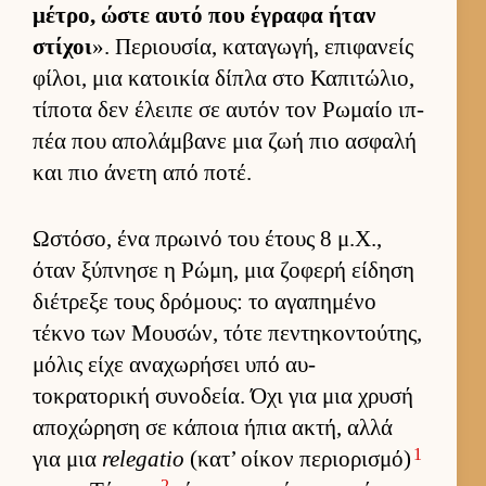
μέτρο, ώστε αυτό που έγραφα ήταν
στίχοι
». Περιου­σία, καταγωγή, επιφανείς
φίλοι, μια κατοι­κία δίπλα στο Καπιτώλιο,
τίποτα δεν έλειπε σε αυ­τόν τον Ρωμαίο ιπ­
πέα που απολάμ­βανε μια ζωή πιο ασφαλή
και πιο άνετη από ποτέ.
Ωστόσο, ένα πρωινό του έτους 8 μ.Χ.,
όταν ξύπνησε η Ρώμη, μια ζοφερή εί­δηση
διέτρεξε τους δρόμους: το αγαπημένο
τέκνο των Μου­σών, τότε πεντηκοντού­της,
μόλις είχε αναχωρήσει υπό αυ­
τοκρατορική συνοδεία. Όχι για μια χρυσή
αποχώρηση σε κάποια ήπια ακτή, αλλά
1
για μια
relegatio
(κατ’ οί­κον περιο­ρισμό)
2