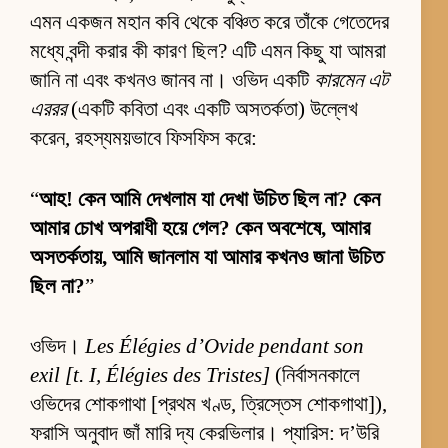
এমন একজন মহান কবি থেকে বঞ্চিত করে তাঁকে গেতেদের
মধ্যে বন্দী করার কী কারণ ছিল? এটি এমন কিছু যা আমরা
জানি না এবং কখনও জানব না। ওভিদ একটি
কারমেন এট
এররর
(একটি কবিতা এবং একটি অসতর্কতা) উল্লেখ
করেন, রহস্যময়ভাবে ফিসফিস করে:
“
আহ! কেন আমি দেখলাম যা দেখা উচিত ছিল না? কেন
আমার চোখ অপরাধী হয়ে গেল? কেন অবশেষে, আমার
অসতর্কতায়, আমি জানলাম যা আমার কখনও জানা উচিত
ছিল না?
”
ওভিদ।
Les Élégies d’Ovide pendant son
exil [t. I, Élégies des Tristes]
(নির্বাসনকালে
ওভিদের শোকগাথা [প্রথম খণ্ড, ত্রিস্তেস শোকগাথা]),
ফরাসি অনুবাদ জাঁ মারি দ্য কেরভিলার। প্যারিস: দ’উরি