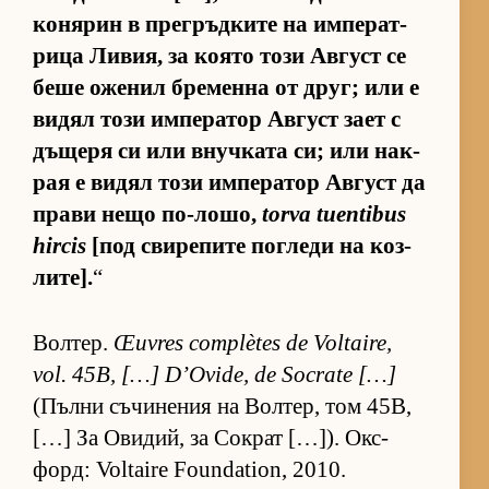
ко­ня­рин в прег­ръд­ките на им­пе­рат­
рица Ли­вия, за ко­ято този Ав­густ се
беше оже­нил бре­менна от друг; или е
ви­дял този им­пе­ра­тор Ав­густ зает с
дъ­щеря си или внуч­ката си; или нак­
рая е ви­дял този им­пе­ра­тор Ав­густ да
прави нещо по-ло­шо,
torva tuentibus
hircis
[под сви­ре­пите пог­леди на коз­
ли­те].
“
Вол­тер.
Œuvres complètes de Voltaire,
vol. 45B, […] D’Ovide, de Socrate […]
(Пълни съ­чи­не­ния на Вол­тер, том 45B,
[…] За Ови­дий, за Сок­рат […]). Ок­с­
форд: Voltaire Foundation, 2010.