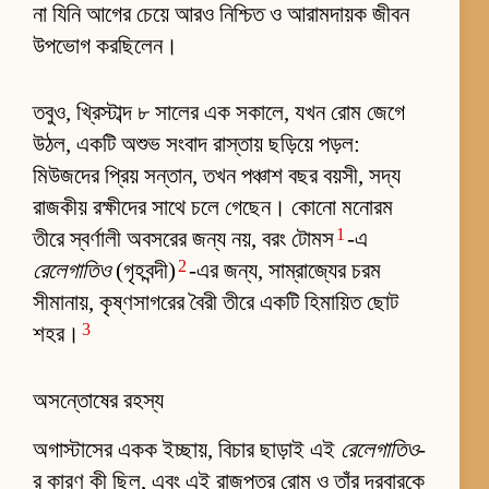
না যিনি আগের চেয়ে আরও নিশ্চিত ও আরামদায়ক জীবন
উপভোগ করছিলেন।
তবুও, খ্রিস্টাব্দ ৮ সালের এক সকালে, যখন রোম জেগে
উঠল, একটি অশুভ সংবাদ রাস্তায় ছড়িয়ে পড়ল:
মিউজদের প্রিয় সন্তান, তখন পঞ্চাশ বছর বয়সী, সদ্য
রাজকীয় রক্ষীদের সাথে চলে গেছেন। কোনো মনোরম
1
তীরে স্বর্ণালী অবসরের জন্য নয়, বরং টোমস
-এ
2
রেলেগাতিও
(গৃহবন্দী)
-এর জন্য, সাম্রাজ্যের চরম
সীমানায়, কৃষ্ণসাগরের বৈরী তীরে একটি হিমায়িত ছোট
3
শহর।
অসন্তোষের রহস্য
অগাস্টাসের একক ইচ্ছায়, বিচার ছাড়াই এই
রেলেগাতিও
-
র কারণ কী ছিল, এবং এই রাজপুত্র রোম ও তাঁর দরবারকে