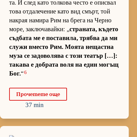
та. И след като тол­кова често е опис­вал
това от­да­ле­че­ние като вид смърт, той
нак­рая на­мира Рим на брега на Черно
мо­ре, зак­лю­ча­вай­ки: „
стра­на­та, къ­дето
съд­бата ме е пос­та­ви­ла, трябва да ми
служи вместо Рим. Мо­ята не­щас­тна
муза се за­до­во­лява с този те­а­тър […]:
та­кава е доб­рата воля на един мо­гъщ
6
Бог.
“
Про­че­тете още
37 min