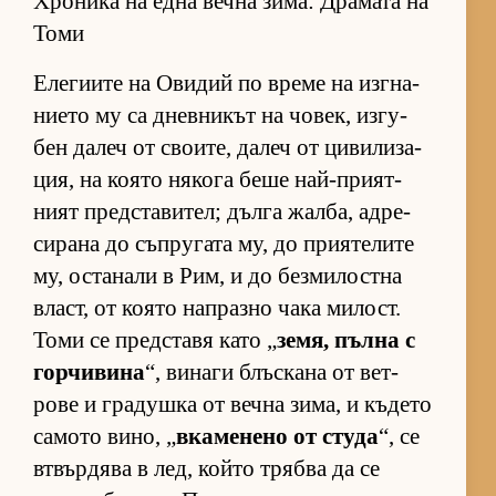
Хроника на една вечна зима: Драмата на
Томи
Еле­ги­ите на Ови­дий по време на из­г­на­
ни­ето му са днев­ни­кът на чо­век, из­гу­
бен да­леч от сво­и­те, да­леч от ци­ви­ли­за­
ция, на ко­ято ня­кога беше най-при­ят­
ният пред­с­та­ви­тел; дълга жал­ба, ад­ре­
си­рана до съп­ру­гата му, до при­я­те­лите
му, ос­та­нали в Рим, и до без­ми­лос­тна
власт, от ко­ято нап­разно чака ми­лост.
Томи се пред­с­тавя като „
зе­мя, пълна с
гор­чи­вина
“, ви­наги блъс­кана от вет­
рове и гра­душка от вечна зи­ма, и къ­дето
са­мото ви­но, „
вка­ме­нено от студа
“, се
втвър­дява в лед, който трябва да се