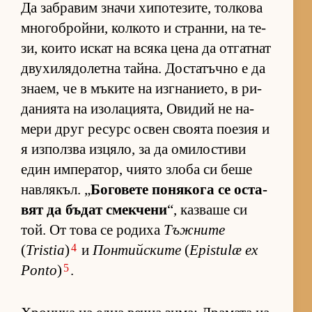
Да заб­ра­вим значи хи­по­те­зи­те, тол­кова
мно­гоб­рой­ни, кол­кото и стран­ни, на те­
зи, ко­ито ис­кат на всяка цена да от­гат­нат
дву­хи­ля­до­летна тай­на. Дос­та­тъчно е да
зна­ем, че в мъ­ките на из­г­на­ни­е­то, в ри­
да­ни­ята на изо­ла­ци­я­та, Ови­дий не на­
мери друг ре­сурс ос­вен сво­ята по­е­зия и
я из­пол­зва из­ця­ло, за да оми­лос­тиви
един им­пе­ра­тор, чи­ято злоба си беше
нав­ля­къл. „
Бо­го­вете по­ня­кога се ос­та­
вят да бъ­дат смек­чени
“, каз­ваше си
той. От това се ро­диха
Тъжните
4
(
Tristia
)
и
Понтийските
(
Epistulæ ex
5
Ponto
)
.