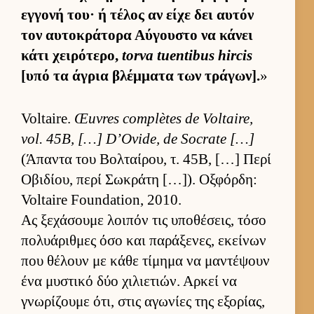
εγ­γονή του· ή τέλος αν είχε δει αυ­τόν
τον αυ­τοκράτορα Αύ­γου­στο να κάνει
κάτι χει­ρότερο,
torva tuentibus hircis
[υπό τα άγρια βλέμ­ματα των τράγων].
»
Voltaire.
Œuvres complètes de Voltaire,
vol. 45B, […] D’Ovide, de Socrate […]
(Άπαντα του Βολ­ταί­ρου, τ. 45Β, […] Περί
Οβιδίου, περί Σωκράτη […]). Οξ­φόρ­δη:
Voltaire Foundation, 2010.
Ας ξεχάσουμε λοι­πόν τις υποθέσεις, τόσο
πολυάριθ­μες όσο και παράξενες, εκεί­νων
που θέλουν με κάθε τίμημα να μαντέψουν
ένα μυστικό δύο χιλιε­τιών. Αρ­κεί να
γνωρίζουμε ότι, στις αγωνίες της εξορίας,