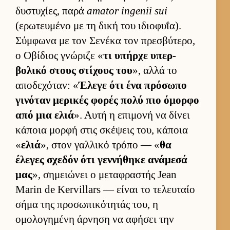
δυστυχίες, παρά
amator ingenii sui
(ερωτευ­μένο με τη δική του ιδιο­φυΐα).
Σύμ­φωνα με τον Σενέκα τον πρεσβύτερο,
ο Οβίδιος γνώριζε «
τι υπήρχε υπερ­
βολικό στους στίχους του
», αλλά το
αποδεχόταν: «
Έλεγε ότι ένα πρόσωπο
γινόταν μερικές φορές πολύ πιο όμορφο
από μια ελιά
». Αυτή η επιμονή να δίνει
κάποια μορφή στις σκέψεις του, κάποια
«
ελιά
», στον γαλ­λικό τρόπο — «
θα
έλεγες σχεδόν ότι γεν­νήθηκε ανάμεσά
μας
», σημειώνει ο μεταφραστής Jean
Marin de Kervillars — εί­ναι το τελευ­ταίο
σήμα της προσωπικότητάς του, η
ομολογημένη άρ­νηση να αφήσει την