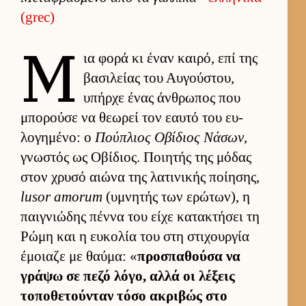
(grec)
Μ
ια φορά κι έναν και­ρό, επί της
βασιλείας του Αυ­γού­στου,
υπήρχε ένας άν­θρωπος που
μπορούσε να θεωρεί τον εαυτό του ευ­
λογημένο: ο
Πού­πλιος Οβίδιος Νάσων
,
γνωστός ως Οβίδιος. Ποι­ητής της μόδας
στον χρυσό αιώνα της λατινικής ποί­ησης,
lusor amorum
(υμνητής των ερώτων), η
παι­γνιώδης πέννα του είχε κατακτήσει τη
Ρώμη και η ευ­κολία του στη στιχουρ­γία
έμοιαζε με θαύ­μα: «
προσπαθούσα να
γράψω σε πεζό λόγο, αλλά οι λέξεις
τοποθετού­νταν τόσο ακριβώς στο