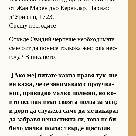
от Жан Ма­рен дьо Кер­ви­лар. Па­риж:
д’Ури син, 1723.
Срещу несгодите
От­къде Ови­дий чер­пеше не­об­хо­ди­мата
сме­лост да по­несе тол­кова жес­тока нес­
го­да? В пи­са­не­то:
„
[Ако ме] пи­тате какво правя тук, ще
ви ка­жа, че се за­ни­ма­вам с про­уч­ва­
ния, при­видно малко по­лез­ни, но ко­
ито все пак имат сво­ята полза за мен;
и дори да слу­жеха само да ме на­ка­рат
да заб­равя не­щас­ти­ята си, това не би
било малка пол­за: твърде щас­т­лив