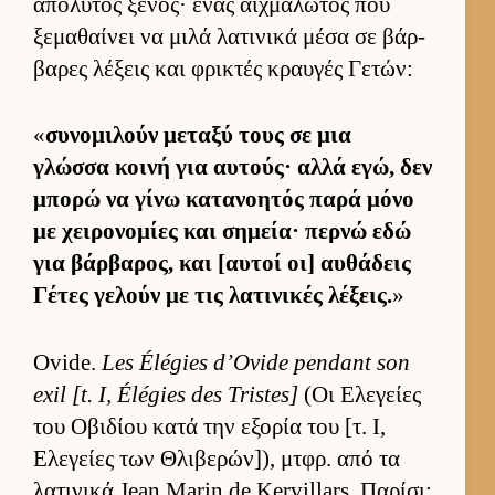
απόλυτος ξένος· ένας αιχ­μάλωτος που
ξεμαθαί­νει να μιλά λατινικά μέσα σε βάρ­
βαρες λέξεις και φρικτές κραυ­γές Γετών:
«
συνομιλούν μεταξύ τους σε μια
γλώσσα κοινή για αυ­τούς· αλλά εγώ, δεν
μπορώ να γίνω κατανοη­τός παρά μόνο
με χει­ρονομίες και σημεία· περνώ εδώ
για βάρ­βαρος, και [αυ­τοί οι] αυ­θάδεις
Γέτες γελούν με τις λατινικές λέξεις.
»
Ovide.
Les Élégies d’Ovide pendant son
exil [t. I, Élégies des Tristes]
(Οι Ελεγείες
του Οβιδίου κατά την εξορία του [τ. Ι,
Ελεγείες των Θλιβερών]), μτ­φρ. από τα
λατινικά Jean Marin de Kervillars. Παρίσι: