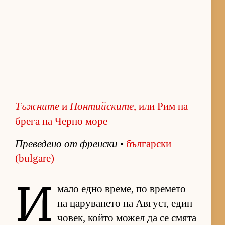
Тъжните
и
Понтийските
, или Рим на
брега на Черно море
Пре­ве­дено от френ­ски
•
бъл­гар­ски
(bulgare)
И
мало едно вре­ме, по вре­мето
на ца­ру­ва­нето на Ав­густ, един
чо­век, който мо­жел да се смята