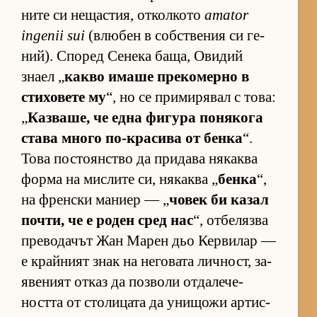
ните си не­щас­тия, от­кол­кото
amator
ingenii sui
(влю­бен в соб­с­т­ве­ния си ге­
ний). Спо­ред Се­нека ба­ща, Ови­дий
знаел „
какво имаше пре­ко­мерно в
сти­хо­вете му
“, но се при­ми­ря­вал с то­ва:
„
Каз­ва­ше, че една фи­гура по­ня­кога
става много по-кра­сива от бенка
“.
Това пос­то­ян­с­тво да при­дава ня­каква
форма на мис­лите си, ня­каква „
бенка
“,
на френ­ски ма­ниер — „
чо­век би ка­зал
поч­ти, че е ро­ден сред нас
“, от­бе­лязва
пре­во­да­чът Жан Ма­рен дьо Кер­ви­лар —
е край­ният знак на не­го­вата лич­ност, за­
я­ве­ният от­каз да поз­воли от­да­ле­че­
ността от сто­ли­цата да уни­щожи ар­тис­