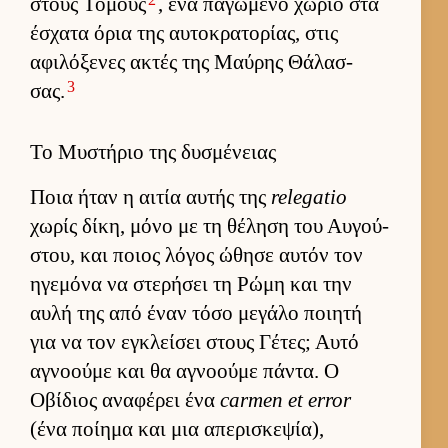
στους Τόμους
, ένα παγωμένο χωριό στα
έσχατα όρια της αυ­τοκρατορίας, στις
αφιλόξενες ακτές της Μαύ­ρης Θάλασ­
3
σας.
Το Μυστήριο της δυσμένειας
Ποια ήταν η αι­τία αυ­τής της
relegatio
χωρίς δίκη, μόνο με τη θέληση του Αυ­γού­
στου, και ποιος λόγος ώθησε αυ­τόν τον
ηγεμόνα να στερήσει τη Ρώμη και την
αυλή της από έναν τόσο μεγάλο ποι­ητή
για να τον εγκλεί­σει στους Γέτες; Αυτό
αγνοούμε και θα αγνοούμε πάντα. Ο
Οβίδιος αναφέρει ένα
carmen et error
(ένα ποί­ημα και μια απερισκεψία),