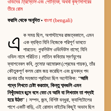
ওভিদের
ত্রিস্তেস
এবং
পোন্তিক
, অথবা কৃষ্ণসাগরের
তীরে রোম
ফরাসি থেকে অনূদিত
•
বাংলা (bengali)
এ
ক সময় ছিল, অগাস্টাসের রাজত্বকালে, এমন
এক ব্যক্তি যিনি নিজেকে পরিপূর্ণ ভাবতে
পারতেন:
পুবলিউস ওভিদিউস নাসো
, যিনি
ওভিদ নামে পরিচিত। লাতিন কবিতার স্বর্ণযুগের
ফ্যাশনেবল কবি,
লুসোর আমোরুম
(প্রেমের গায়ক), তাঁর
কৌতুকপূর্ণ কলম রোম জয় করেছিল এবং ছন্দবদ্ধ পদ
রচনার তাঁর সহজাত প্রতিভা ছিল অলৌকিক: “
আমি
গদ্যে লিখতে চেষ্টা করতাম, কিন্তু শব্দগুলি এমন
নিখুঁতভাবে ছন্দে বসে যেত যে আমি যা লিখতাম তা পদ্যই
হয়ে উঠত
”। সম্পদ, জন্ম, বিশিষ্ট বন্ধুরা, ক্যাপিটোলের
পাশে একটি বাড়ি, এই রোমান নাইটের কিছুই অভাব ছিল