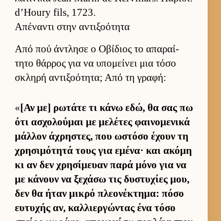
d’Houry fils, 1723.
Απέναντι στην αντιξοότητα
Από πού άντλησε ο Οβίδιος το απαραί­
τητο θάρ­ρος για να υπομεί­νει μια τόσο
σκληρή αντιξοότητα; Από τη γραφή:
«
[Αν με] ρωτάτε τι κάνω εδώ, θα σας πω
ότι ασχολού­μαι με μελέτες φαι­νομενικά
μάλ­λον άχρηστες, που ωστόσο έχουν τη
χρησιμότητά τους για εμένα· και ακόμη
κι αν δεν χρησίμευαν παρά μόνο για να
με κάνουν να ξεχάσω τις δυστυχίες μου,
δεν θα ήταν μικρό πλεονέκτημα: πόσο
ευ­τυχής αν, καλ­λιερ­γώντας ένα τόσο