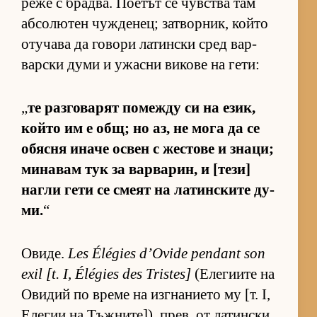
реже с брад­ва. По­е­тът се чув­с­тва там
аб­со­лю­тен чуж­де­нец; зат­вор­ник, който
оту­чава да го­вори ла­тин­ски сред вар­
вар­ски думи и ужасни ви­кове на ге­ти:
„
те раз­го­ва­рят по­между си на език,
който им е общ; но аз, не мога да се
обясня иначе ос­вен с жес­тове и зна­ци;
ми­на­вам тук за вар­ва­рин, и [те­зи]
нагли гети се смеят на ла­тин­с­ките ду­
ми.
“
Ови­де.
Les Élégies d’Ovide pendant son
exil [t. I, Élégies des Tristes]
(Е­ле­ги­ите на
Ови­дий по време на из­г­на­ни­ето му [т. I,
Еле­гии на Тъж­ни­те­]), прев. от ла­тин­ски