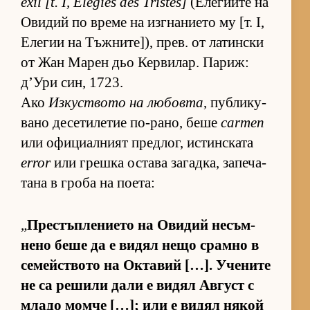
exil [t. I, Élégies des Tristes]
(Е­ле­ги­ите на
Ови­дий по време на из­г­на­ни­ето му [т. I,
Еле­гии на Тъж­ни­те­]), прев. от ла­тин­ски
от Жан Ма­рен дьо Кер­ви­лар. Па­риж:
д’Ури син, 1723.
Ако
Из­кус­т­вото на лю­бовта
, пуб­ли­ку­
вано де­се­ти­ле­тие по-ра­но, беше
carmen
или офи­ци­ал­ният пред­лог, ис­тин­с­ката
error
или грешка ос­тава за­гад­ка, за­пе­ча­
тана в гроба на по­е­та:
„
Прес­тъп­ле­ни­ето на Ови­дий не­съм­
нено беше да е ви­дял нещо срамно в
се­мейс­т­вото на Ок­та­вий […]. Уче­ните
не са ре­шили дали е ви­дял Ав­густ с
младо момче […]; или е ви­дял ня­кой