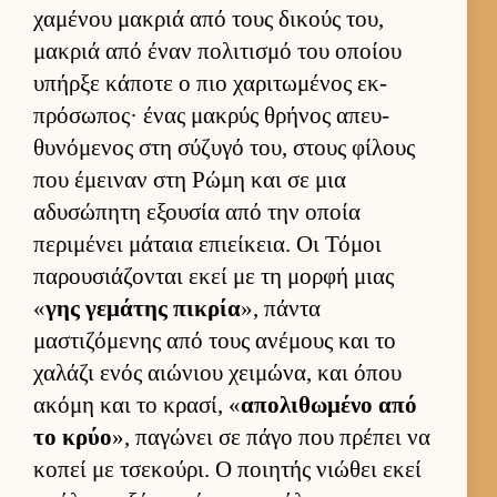
χαμένου μακριά από τους δικούς του,
μακριά από έναν πολιτισμό του οποίου
υπήρξε κάποτε ο πιο χαριτωμένος εκ­
πρόσωπος· ένας μακρύς θρήνος απευ­
θυνόμενος στη σύζυγό του, στους φίλους
που έμει­ναν στη Ρώμη και σε μια
αδυσώπητη εξου­σία από την οποία
περιμένει μάταια επιεί­κεια. Οι Τόμοι
παρου­σιάζονται εκεί με τη μορφή μιας
«
γης γεμάτης πικρία
», πάντα
μαστιζόμενης από τους ανέμους και το
χαλάζι ενός αιώνιου χει­μώνα, και όπου
ακόμη και το κρασί, «
απολιθωμένο από
το κρύο
», παγώνει σε πάγο που πρέπει να
κοπεί με τσεκού­ρι. Ο ποι­ητής νιώθει εκεί