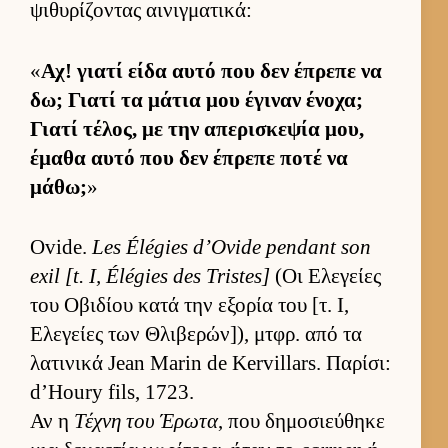
ψιθυρίζοντας αι­νιγ­ματικά:
«
Αχ! γιατί είδα αυτό που δεν έπρεπε να
δω; Γιατί τα μάτια μου έγιναν ένοχα;
Γιατί τέλος, με την απερισκεψία μου,
έμαθα αυτό που δεν έπρεπε ποτέ να
μάθω;
»
Ovide.
Les Élégies d’Ovide pendant son
exil [t. I, Élégies des Tristes]
(Οι Ελεγείες
του Οβιδίου κατά την εξορία του [τ. Ι,
Ελεγείες των Θλιβερών]), μτ­φρ. από τα
λατινικά Jean Marin de Kervillars. Παρίσι:
d’Houry fils, 1723.
Αν η
Τέχνη του Έρωτα
, που δημοσιεύ­θηκε