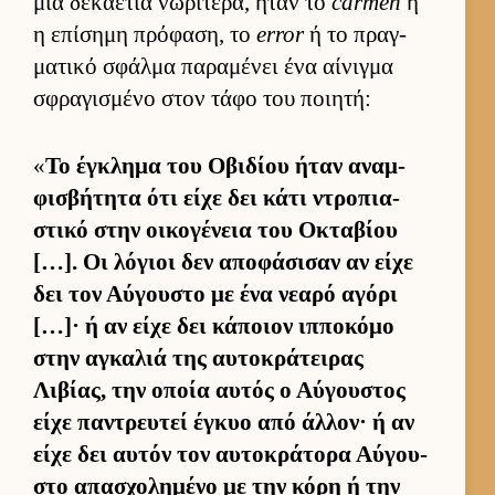
μια δεκαετία νωρίτερα, ήταν το
carmen
ή
η επίσημη πρόφαση, το
error
ή το πραγ­
ματικό σφάλμα παραμένει ένα αί­νιγμα
σφραγισμένο στον τάφο του ποι­ητή:
«
Το έγκλημα του Οβιδίου ήταν αναμ­
φισβήτητα ότι είχε δει κάτι ντροπια­
στικό στην οι­κογένεια του Οκταβίου
[…]. Οι λόγιοι δεν αποφάσισαν αν είχε
δει τον Αύ­γου­στο με ένα νεαρό αγόρι
[…]· ή αν είχε δει κάποιον ιπ­ποκόμο
στην αγκαλιά της αυ­τοκράτει­ρας
Λιβίας, την οποία αυ­τός ο Αύ­γου­στος
είχε παντρευ­τεί έγκυο από άλ­λον· ή αν
είχε δει αυ­τόν τον αυ­τοκράτορα Αύ­γου­
στο απασχολημένο με την κόρη ή την