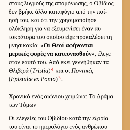
στους λυγ­μούς της απομόνωσης, ο Οβίδιος
δεν βρήκε άλλο καταφύγιο από την ποί­
ησή του, και ότι την χρησιμοποί­ησε
ολόκληρη για να εξευ­μενίσει έναν αυ­
τοκράτορα του οποίου είχε προκαλέσει τη
μνησικακία. «
Οι Θεοί αφήνονται
μερικές φορές να κατευ­νασθούν
», έλεγε
στον εαυτό του. Από εκεί γεν­νήθηκαν τα
4
Θλιβερά
(
Tristia
)
και οι
Ποντικές
5
(
Epistulæ ex Ponto
)
.
Χρονικό ενός αιώνιου χειμώνα: Το Δράμα
των Τόμων
Οι ελεγείες του Οβιδίου κατά την εξορία
του εί­ναι το ημερολόγιο ενός αν­θρώπου