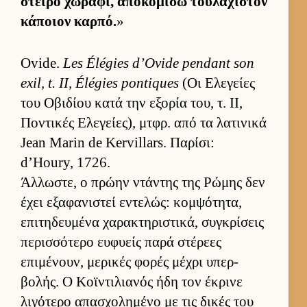
στείρο χωράφι, αποκομίσω του­λάχιστον
κάποιον καρ­πό.
»
Ovide.
Les Élégies d’Ovide pendant son
exil, t. II, Élégies pontiques
(Οι Ελεγείες
του Οβιδίου κατά την εξορία του, τ. ΙΙ,
Ποντικές Ελεγεί­ες), μτ­φρ. από τα λατινικά
Jean Marin de Kervillars. Παρίσι:
d’Houry, 1726.
Άλ­λωστε, ο πρώην ντάντης της Ρώμης δεν
έχει εξαφανιστεί εντελώς: κομ­ψότητα,
επιτηδευ­μένα χαρακτηριστικά, συγκρίσεις
περισ­σότερο ευ­φυείς παρά στέρεες
επιμένουν, μερικές φορές μέχρι υπερ­
βολής. Ο Κοϊντιλια­νός ήδη τον έκρινε
λιγότερο απασχολημένο με τις δικές του