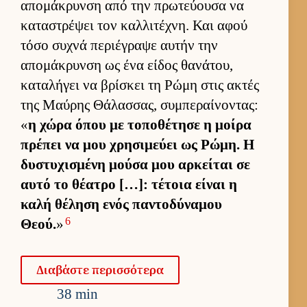
απομάκρυνση από την πρωτεύ­ουσα να
καταστρέψει τον καλ­λιτέχνη. Και αφού
τόσο συχνά περιέγραψε αυ­τήν την
απομάκρυνση ως ένα εί­δος θανάτου,
καταλήγει να βρίσκει τη Ρώμη στις ακτές
της Μαύ­ρης Θάλασ­σας, συμπεραί­νοντας:
«
η χώρα όπου με τοποθέτησε η μοίρα
πρέπει να μου χρησιμεύει ως Ρώμη. Η
δυστυχισμένη μούσα μου αρ­κεί­ται σε
αυτό το θέατρο […]: τέτοια εί­ναι η
καλή θέληση ενός παντοδύναμου
6
Θεού.
»
Δια­βάστε περισ­σότερα
38 min