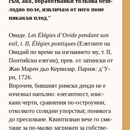
съм, ако, об­ра­бот­вайки тол­кова без­п­
лодно по­ле, из­в­ли­чам от него поне
ня­ка­къв плод.
“
Ови­де.
Les Élégies d’Ovide pendant son
exil, t. II, Élégies pontiques
(Е­ле­ги­ите на
Ови­дий по време на из­г­на­ни­ето му, т. II,
Пон­тийски еле­ги­и), прев. от ла­тин­ски от
Жан Ма­рен дьо Кер­ви­лар. Па­риж: д’У­
ри, 1726.
Впро­чем, бив­шият рим­ски денди не е
из­чез­нал на­пъл­но: еле­ган­т­ност, изис­
кани чер­ти, срав­не­ния по-ос­т­ро­ум­ни,
от­кол­кото со­лидни упор­с­т­ват, по­ня­кога
до пре­сил­ва­не. Квин­ти­лиан вече го смя­
таше за по-малко заг­ри­жен за соб­с­т­ве­