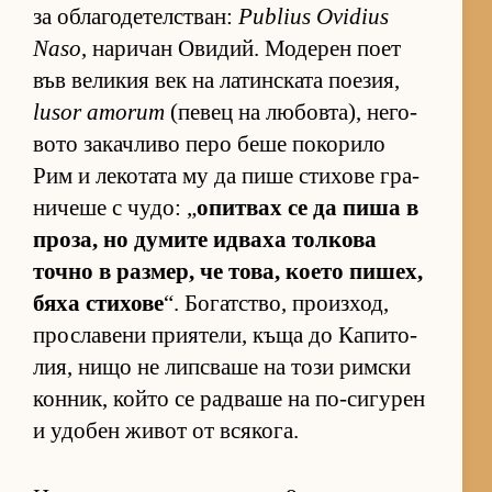
за об­ла­го­де­тел­с­т­ван:
Publius Ovidius
Naso
, на­ри­чан Ови­дий. Мо­де­рен поет
във ве­ли­кия век на ла­тин­с­ката по­е­зия,
lusor amorum
(пе­вец на лю­бов­та), не­го­
вото за­кач­ливо перо беше по­ко­рило
Рим и ле­ко­тата му да пише сти­хове гра­
ни­чеше с чу­до: „
опит­вах се да пиша в
про­за, но ду­мите ид­ваха тол­кова
точно в раз­мер, че то­ва, ко­ето пи­шех,
бяха сти­хове
“. Бо­гат­с­тво, про­из­ход,
прос­ла­вени при­я­те­ли, къща до Ка­пи­то­
лия, нищо не лип­с­ваше на този рим­ски
кон­ник, който се рад­ваше на по-си­гу­рен
и удо­бен жи­вот от вся­ко­га.