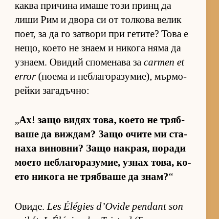
каква при­чина имаше този принц да
лиши Рим и двора си от тол­кова ве­лик
по­ет, за да го зат­вори при ге­ти­те? Това е
не­що, ко­ето не знаем и ни­кога няма да
уз­на­ем. Ови­дий спо­ме­нава за
carmen et
error
(по­ема и неб­ла­го­ра­зу­ми­е), мър­мо­
рейки за­га­дъч­но:
„
Ах! защо ви­дях то­ва, ко­ето не тряб­
ваше да виж­дам? Защо очите ми ста­
наха ви­нов­ни? Защо нак­рая, по­ради
мо­ето неб­ла­го­ра­зу­мие, уз­нах то­ва, ко­
ето ни­кога не тряб­ваше да знам?
“
Ови­де.
Les Élégies d’Ovide pendant son