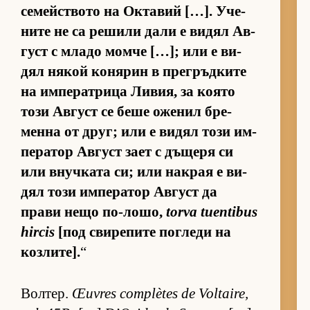
се­мейс­т­вото на Ок­та­вий […]. Уче­
ните не са ре­шили дали е ви­дял Ав­
густ с младо момче […]; или е ви­
дял ня­кой ко­ня­рин в прег­ръд­ките
на им­пе­рат­рица Ли­вия, за ко­ято
този Ав­густ се беше оже­нил бре­
менна от друг; или е ви­дял този им­
пе­ра­тор Ав­густ зает с дъ­щеря си
или внуч­ката си; или нак­рая е ви­
дял този им­пе­ра­тор Ав­густ да
прави нещо по-ло­шо,
torva tuentibus
hircis
[под сви­ре­пите пог­леди на
коз­ли­те].
“
Вол­тер.
Œuvres complètes de Voltaire,