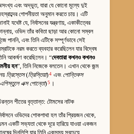
সংখ্য এবং অদ্ভুত, যারা যে কোনো মূল্যে দুই
হস্রাব্দের গোপনীয়তা অনুমান করতে চায়। এটি
ানাই যথেষ্ট যে, নির্বাসনের যন্ত্রণায়, একাকীত্বের
ান্নায়, ওভিদ তাঁর কবিতা ছাড়া আর কোনো সম্বল
ুঁজে পাননি, এবং তিনি এটিকে সম্পূর্ণভাবে সেই
ম্রাটকে নরম করতে ব্যবহার করেছিলেন যার বিদ্বেষ
তিনি আকর্ষণ করেছিলেন। “
দেবতারা কখনও কখনও
মনীয় হন
”, তিনি নিজেকে বলতেন। এখান থেকে জন্ম
4
েয়
ত্রিস্তেস
(
ত্রিস্তিয়া
)
এবং
পোন্তিকস
5
এপিস্তুলে এক্স পোন্তো
)
।
িরন্তন শীতের বৃত্তান্ত: টোমসের নাটক
ির্বাসনে ওভিদের শোকগাথা হল তাঁর প্রিয়জন থেকে,
মন একটি সভ্যতা থেকে দূরে হারিয়ে যাওয়া একজন
ানুষের দিনলিপি যার তিনি একসময় সবচেয়ে