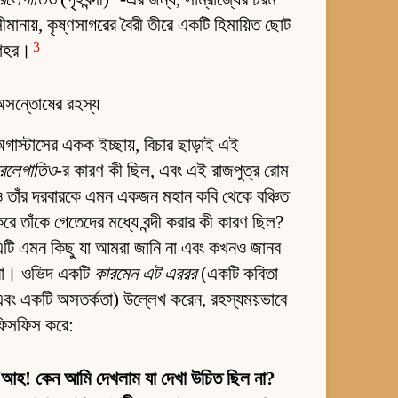
ীমানায়, কৃষ্ণসাগরের বৈরী তীরে একটি হিমায়িত ছোট
3
শহর।
অসন্তোষের রহস্য
গাস্টাসের একক ইচ্ছায়, বিচার ছাড়াই এই
রেলেগাতিও
-র কারণ কী ছিল, এবং এই রাজপুত্র রোম
 তাঁর দরবারকে এমন একজন মহান কবি থেকে বঞ্চিত
রে তাঁকে গেতেদের মধ্যে বন্দী করার কী কারণ ছিল?
টি এমন কিছু যা আমরা জানি না এবং কখনও জানব
না। ওভিদ একটি
কারমেন এট এররর
(একটি কবিতা
বং একটি অসতর্কতা) উল্লেখ করেন, রহস্যময়ভাবে
ফিসফিস করে:
“
আহ! কেন আমি দেখলাম যা দেখা উচিত ছিল না?