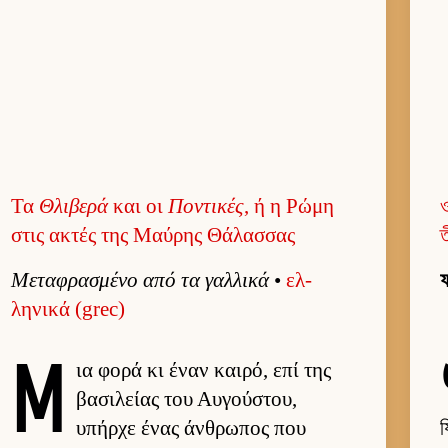
Τα
Θλιβερά
και οι
Ποντικές
, ή η Ρώμη
στις ακτές της Μαύρης Θάλασσας
ত
Μεταφρασμένο από τα γαλ­λικά
•
ελ­
ফ
ληνικά (grec)
Μ
ια φορά κι έναν και­ρό, επί της
βασιλείας του Αυ­γού­στου,
υπήρχε ένας άν­θρωπος που
য