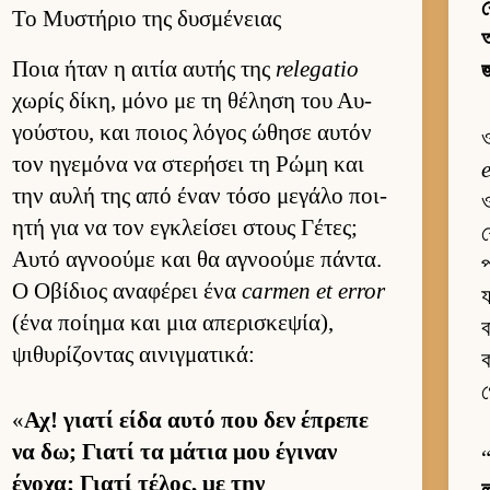
Το Μυστήριο της δυσμένειας
Ποια ήταν η αι­τία αυ­τής της
relegatio
জ
χωρίς δίκη, μόνο με τη θέληση του Αυ­
γού­στου, και ποιος λόγος ώθησε αυ­τόν
τον ηγεμόνα να στερήσει τη Ρώμη και
e
την αυλή της από έναν τόσο μεγάλο ποι­
ও
ητή για να τον εγκλεί­σει στους Γέτες;
শ
Αυτό αγνοούμε και θα αγνοούμε πάντα.
প
Ο Οβίδιος αναφέρει ένα
carmen et error
(ένα ποί­ημα και μια απερισκεψία),
ব
ψιθυρίζοντας αι­νιγ­ματικά:
ক
«
Αχ! γιατί είδα αυτό που δεν έπρεπε
να δω; Γιατί τα μάτια μου έγιναν
ένοχα; Γιατί τέλος, με την
ল