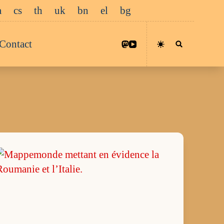
a
cs
th
uk
bn
el
bg
Contact