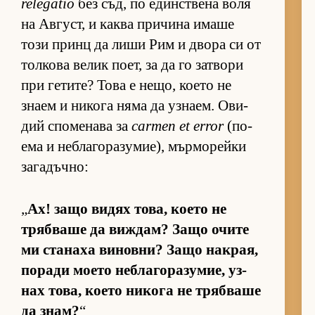
relegatio
без съд, по един­с­т­вена воля
на Ав­густ, и каква при­чина имаше
този принц да лиши Рим и двора си от
тол­кова ве­лик по­ет, за да го зат­вори
при ге­ти­те? Това е не­що, ко­ето не
знаем и ни­кога няма да уз­на­ем. Ови­
дий спо­ме­нава за
carmen et error
(по­
ема и неб­ла­го­ра­зу­ми­е), мър­мо­рейки
за­га­дъч­но:
„
Ах! защо ви­дях то­ва, ко­ето не
тряб­ваше да виж­дам? Защо очите
ми ста­наха ви­нов­ни? Защо нак­рая,
по­ради мо­ето неб­ла­го­ра­зу­мие, уз­
нах то­ва, ко­ето ни­кога не тряб­ваше
да знам?
“