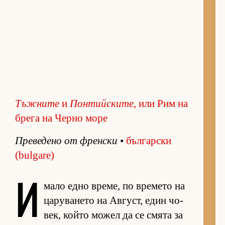
Тъжните
и
Понтийските
, или Рим на
брега на Черно море
Пре­ве­дено от френ­ски
•
бъл­гар­ски
(bulgare)
И
мало едно вре­ме, по вре­мето на
ца­ру­ва­нето на Ав­густ, един чо­
век, който мо­жел да се смята за