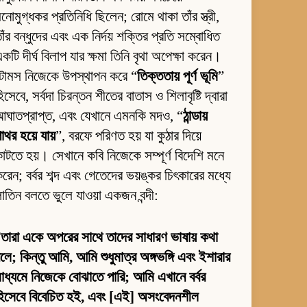
নোমুগ্ধকর প্রতিনিধি ছিলেন; রোমে থাকা তাঁর স্ত্রী,
াঁর বন্ধুদের এবং এক নির্দয় শক্তির প্রতি সম্বোধিত
কটি দীর্ঘ বিলাপ যার ক্ষমা তিনি বৃথা অপেক্ষা করেন।
টোমস নিজেকে উপস্থাপন করে “
তিক্ততায় পূর্ণ ভূমি
”
িসেবে, সর্বদা চিরন্তন শীতের বাতাস ও শিলাবৃষ্টি দ্বারা
ঘাতপ্রাপ্ত, এবং যেখানে এমনকি মদও, “
ঠান্ডায়
াথর হয়ে যায়
”, বরফে পরিণত হয় যা কুঠার দিয়ে
াটতে হয়। সেখানে কবি নিজেকে সম্পূর্ণ বিদেশি মনে
রেন; বর্বর শব্দ এবং গেতেদের ভয়ঙ্কর চিৎকারের মধ্যে
াতিন বলতে ভুলে যাওয়া একজন বন্দী:
“
তারা একে অপরের সাথে তাদের সাধারণ ভাষায় কথা
লে; কিন্তু আমি, আমি শুধুমাত্র অঙ্গভঙ্গি এবং ইশারার
াধ্যমে নিজেকে বোঝাতে পারি; আমি এখানে বর্বর
হিসেবে বিবেচিত হই, এবং [এই] অসংবেদনশীল