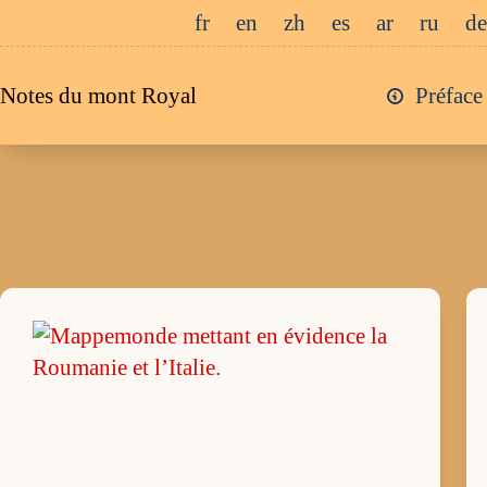
Passer
fr
en
zh
es
ar
ru
de
au
contenu
Notes du mont Royal
Préface