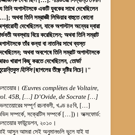
ে তিনি অগাস্টাসকে একটি যুবকের সাথে দেখেছিলেন
…]; অথবা তিনি সম্রাজ্ঞী লিভিয়ার বাহুতে কোনো
শ্বারোহী দেখেছিলেন, যাকে অগাস্টাস অন্যের দ্বারা
র্ভবতী অবস্থায় বিয়ে করেছিলেন; অথবা তিনি সম্রাট
গাস্টাসকে তাঁর কন্যা বা নাতনির সাথে ব্যস্ত
েখেছিলেন; অথবা অবশেষে তিনি সম্রাট অগাস্টাসকে
আরও খারাপ কিছু করতে দেখেছিলেন,
তোর্ভা
ুয়েন্তিবুস হির্সিস
[ছাগলের তীক্ষ্ণ দৃষ্টির নিচে]।
”
ভলতেয়ার।
Œuvres complètes de Voltaire,
vol. 45B, […] D’Ovide, de Socrate […]
ভলতেয়ারের সম্পূর্ণ রচনাবলী, খণ্ড ৪৫বি, […]
ভিদ সম্পর্কে, সক্রেটিস সম্পর্কে […])। অক্সফোর্ড:
ভলতেয়ার ফাউন্ডেশন, ২০১০।
াই আসুন আমরা সেই অনুমানগুলি ভুলে যাই যা