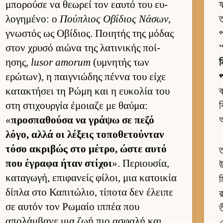
μπορούσε να θεωρεί τον εαυτό του ευ­
λογημένο: ο
Πού­πλιος Οβίδιος Νάσων
,
ত
γνωστός ως Οβίδιος. Ποι­ητής της μόδας
στον χρυσό αιώνα της λατινικής ποί­
ησης,
lusor amorum
(υμνητής των
ন
ερώτων), η παι­γνιώδης πέννα του είχε
প
κατακτήσει τη Ρώμη και η ευ­κολία του
ক
στη στιχουρ­γία έμοιαζε με θαύ­μα:
ক
«
προσπαθούσα να γράψω σε πεζό
λόγο, αλλά οι λέξεις τοποθετού­νταν
τόσο ακριβώς στο μέτρο, ώστε αυτό
ত
που έγραφα ήταν στίχοι
». Περιου­σία,
উ
καταγωγή, επιφανείς φίλοι, μια κατοι­κία
ম
δίπλα στο Καπιτώλιο, τίποτα δεν έλειπε
র
σε αυ­τόν τον Ρωμαίο ιπ­πέα που
ত
απολάμ­βανε μια ζωή πιο ασφαλή και