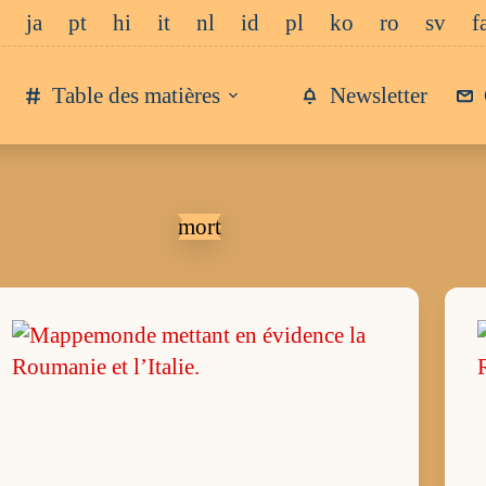
ja
pt
hi
it
nl
id
pl
ko
ro
sv
f
Table des matières
Newsletter
mort