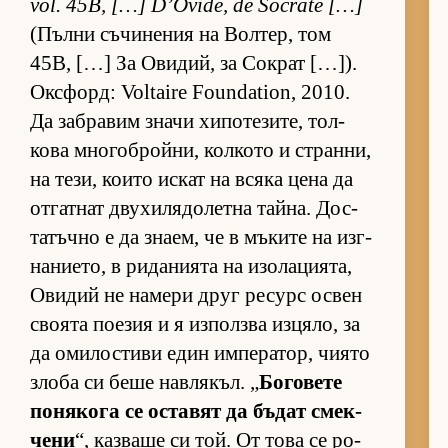
vol. 45B, […] D’Ovide, de Socrate […]
(Пълни съ­чи­не­ния на Вол­тер, том
45B, […] За Ови­дий, за Сок­рат […]).
Ок­с­форд: Voltaire Foundation, 2010.
Да заб­ра­вим значи хи­по­те­зи­те, тол­
кова мно­гоб­рой­ни, кол­кото и стран­ни,
на те­зи, ко­ито ис­кат на всяка цена да
от­гат­нат дву­хи­ля­до­летна тай­на. Дос­
та­тъчно е да зна­ем, че в мъ­ките на из­г­
на­ни­е­то, в ри­да­ни­ята на изо­ла­ци­я­та,
Ови­дий не на­мери друг ре­сурс ос­вен
сво­ята по­е­зия и я из­пол­зва из­ця­ло, за
да оми­лос­тиви един им­пе­ра­тор, чи­ято
злоба си беше нав­ля­къл. „
Бо­го­вете
по­ня­кога се ос­та­вят да бъ­дат смек­
чени
“, каз­ваше си той. От това се ро­