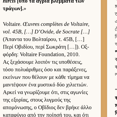
hircis
[υπό τα άγρια βλέμ­ματα των
ম
τράγων].
»
ত
এ
Voltaire.
Œuvres complètes de Voltaire,
vol. 45B, […] D’Ovide, de Socrate […]
হ
(Άπαντα του Βολ­ταί­ρου, τ. 45Β, […]
আ
Περί Οβιδίου, περί Σωκράτη […]). Οξ­
প
φόρ­δη: Voltaire Foundation, 2010.
ক
Ας ξεχάσουμε λοι­πόν τις υποθέσεις,
ক
τόσο πολυάριθ­μες όσο και παράξενες,
ল
εκεί­νων που θέλουν με κάθε τίμημα να
μαντέψουν ένα μυστικό δύο χιλιε­τιών.
Αρ­κεί να γνωρίζουμε ότι, στις αγωνίες
ব
της εξορίας, στους λυγ­μούς της
ম
απομόνωσης, ο Οβίδιος δεν βρήκε άλλο
καταφύγιο από την ποί­ησή του, και ότι