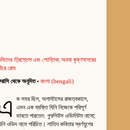
ওভিদের
ত্রিস্তেস
এবং
পোন্তিক
, অথবা কৃষ্ণসাগরের
ীরে রোম
রাসি থেকে অনূদিত
•
বাংলা (bengali)
এ
ক সময় ছিল, অগাস্টাসের রাজত্বকালে,
এমন এক ব্যক্তি যিনি নিজেকে পরিপূর্ণ
ভাবতে পারতেন:
পুবলিউস ওভিদিউস নাসো
,
িনি ওভিদ নামে পরিচিত। লাতিন কবিতার স্বর্ণযুগের