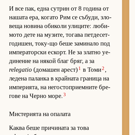
И все пак, една сут­рин от 8 го­дина от
на­шата ера, ко­гато Рим се съ­бу­ди, зло­
веща но­вина оби­коли ули­ци­те: лю­би­
мото дете на му­зи­те, то­гава пет­де­сет­
го­ди­шен, то­ку-що беше за­ми­нало под
им­пе­ра­тор­ски ес­корт. Не за златно уе­
ди­не­ние на ня­кой благ бряг, а за
1
2
relegatio
(до­ма­шен арест)
в Томи
,
ле­дена па­ланка в край­ната гра­ница на
им­пе­ри­я­та, на не­гос­топ­ри­ем­ните бре­
3
гове на Черно мо­ре.
Мистерията на опалата
Каква беше при­чи­ната за това