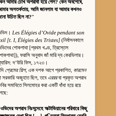
কেন আমার চোখ অপরাধী হয়ে গেল? কেন অবশেষে,
আমার অসতর্কতায়, আমি জানলাম যা আমার কখনও
ানা উচিত ছিল না?
”
ওভিদ।
Les Élégies d’Ovide pendant son
xil [t. I, Élégies des Tristes]
(নির্বাসনকালে
ভিদের শোকগাথা [প্রথম খণ্ড, ত্রিস্তেস
োকগাথা]), ফরাসি অনুবাদ জাঁ মারি দ্য কেরভিলার।
্যারিস: দ’উরি ফিস, ১৭২৩।
যদি
প্রেমের শিল্প
, এক দশক আগে প্রকাশিত,
কারমেন
া সরকারি অজুহাত ছিল, তবে
এররর
বা প্রকৃত অপরাধ
বির সমাধিতে সিলমোহর করা একটি ধাঁধা হয়ে রয়ে
গেছে:
“
ওভিদের অপরাধ নিঃসন্দেহে অক্টাভিয়ানের পরিবারে কিছু
জ্জাজনক দেখা ছিল […]. পণ্ডিতরা সিদ্ধান্ত নেননি