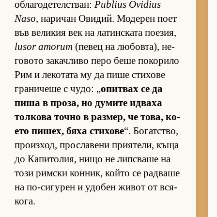
об­ла­го­де­тел­с­т­ван:
Publius Ovidius
Naso
, на­ри­чан Ови­дий. Мо­де­рен поет
във ве­ли­кия век на ла­тин­с­ката по­е­зия,
lusor amorum
(пе­вец на лю­бов­та), не­
го­вото за­кач­ливо перо беше по­ко­рило
Рим и ле­ко­тата му да пише сти­хове
гра­ни­чеше с чу­до: „
опит­вах се да
пиша в про­за, но ду­мите ид­ваха
тол­кова точно в раз­мер, че то­ва, ко­
ето пи­шех, бяха сти­хове
“. Бо­гат­с­тво,
про­из­ход, прос­ла­вени при­я­те­ли, къща
до Ка­пи­то­лия, нищо не лип­с­ваше на
този рим­ски кон­ник, който се рад­ваше
на по-си­гу­рен и удо­бен жи­вот от вся­
ко­га.