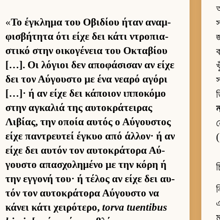
অ
«
Το έγκλημα του Οβιδίου ήταν αναμ­
স
φισβήτητα ότι είχε δει κάτι ντροπια­
জ
στικό στην οι­κογένεια του Οκταβίου
ক
[…]. Οι λόγιοι δεν αποφάσισαν αν είχε
খ
δει τον Αύ­γου­στο με ένα νεαρό αγόρι
স
[…]· ή αν είχε δει κάποιον ιπ­ποκόμο
στην αγκαλιά της αυ­τοκράτει­ρας
ন
Λιβίας, την οποία αυ­τός ο Αύ­γου­στος
ন
είχε παντρευ­τεί έγκυο από άλ­λον· ή αν
(
είχε δει αυ­τόν τον αυ­τοκράτορα Αύ­
γου­στο απασχολημένο με την κόρη ή
চ
την εγ­γονή του· ή τέλος αν είχε δει αυ­
ন
τόν τον αυ­τοκράτορα Αύ­γου­στο να
এ
κάνει κάτι χει­ρότερο,
torva tuentibus
ম