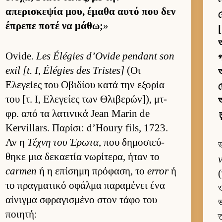
απερισκεψία μου, έμαθα αυτό που δεν
য
έπρεπε ποτέ να μάθω;
»
[
অ
Ovide.
Les Élégies d’Ovide pendant son
গ
exil [t. I, Élégies des Tristes]
(Οι
অ
Ελεγείες του Οβιδίου κατά την εξορία
দ
του [τ. Ι, Ελεγείες των Θλιβερών]), μτ­
φρ. από τα λατινικά Jean Marin de
ত
Kervillars. Παρίσι: d’Houry fils, 1723.
Αν η
Τέχνη του Έρωτα
, που δημοσιεύ­
θηκε μια δεκαετία νωρίτερα, ήταν το
carmen
ή η επίσημη πρόφαση, το
error
ή
(
το πραγ­ματικό σφάλμα παραμένει ένα
ও
αί­νιγμα σφραγισμένο στον τάφο του
ποι­ητή:
ত