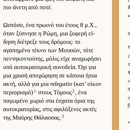
πιο άνετη από ποτέ.
স
Ωστόσο, ένα πρωινό του έτους 8 μ.Χ.,
όταν ξύπνησε η Ρώμη, μια ζοφερή εί­
δηση διέτρεξε τους δρόμους: το
অ
αγαπημένο τέκνο των Μου­σών, τότε
πεντηκοντού­της, μόλις είχε αναχωρήσει
ও
υπό αυ­τοκρατορική συνοδεία. Όχι για
ক
μια χρυσή αποχώρηση σε κάποια ήπια
এ
ακτή, αλλά για μια
relegatio
(κατ’ οί­κον
1
2
περιο­ρισμό)
στους Τόμους
, ένα
এ
παγωμένο χωριό στα έσχατα όρια της
αυ­τοκρατορίας, στις αφιλόξενες ακτές
3
της Μαύ­ρης Θάλασ­σας.