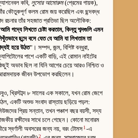
ফ্যাশনেবল কবি,
লুসোর আমোরুম
(প্রেমের গায়ক),
াঁর কৌতুকপূর্ণ কলম রোম জয় করেছিল এবং ছন্দবদ্ধ
পদ রচনার তাঁর সহজাত প্রতিভা ছিল অলৌকিক:
“
আমি গদ্যে লিখতে চেষ্টা করতাম, কিন্তু শব্দগুলি এমন
িখুঁতভাবে ছন্দে বসে যেত যে আমি যা লিখতাম তা
দ্যই হয়ে উঠত
”। সম্পদ, জন্ম, বিশিষ্ট বন্ধুরা,
্যাপিটোলের পাশে একটি বাড়ি, এই রোমান নাইটের
িছুই অভাব ছিল না যিনি আগের চেয়ে আরও নিশ্চিত ও
আরামদায়ক জীবন উপভোগ করছিলেন।
বুও, খ্রিস্টাব্দ ৮ সালের এক সকালে, যখন রোম জেগে
ঠল, একটি অশুভ সংবাদ রাস্তায় ছড়িয়ে পড়ল:
িউজদের প্রিয় সন্তান, তখন পঞ্চাশ বছর বয়সী, সদ্য
াজকীয় রক্ষীদের সাথে চলে গেছেন। কোনো মনোরম
1
ীরে স্বর্ণালী অবসরের জন্য নয়, বরং টোমস
-এ
2
রেলেগাতিও
(গৃহবন্দী)
-এর জন্য, সাম্রাজ্যের চরম