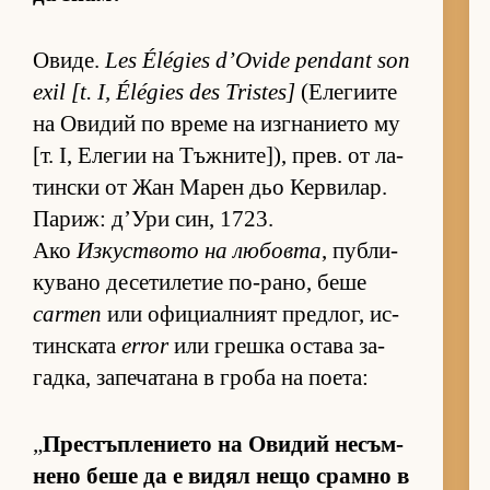
Ови­де.
Les Élégies d’Ovide pendant son
exil [t. I, Élégies des Tristes]
(Е­ле­ги­ите
на Ови­дий по време на из­г­на­ни­ето му
[т. I, Еле­гии на Тъж­ни­те­]), прев. от ла­
тин­ски от Жан Ма­рен дьо Кер­ви­лар.
Па­риж: д’Ури син, 1723.
Ако
Из­кус­т­вото на лю­бовта
, пуб­ли­
ку­вано де­се­ти­ле­тие по-ра­но, беше
carmen
или офи­ци­ал­ният пред­лог, ис­
тин­с­ката
error
или грешка ос­тава за­
гад­ка, за­пе­ча­тана в гроба на по­е­та:
„
Прес­тъп­ле­ни­ето на Ови­дий не­съм­
нено беше да е ви­дял нещо срамно в