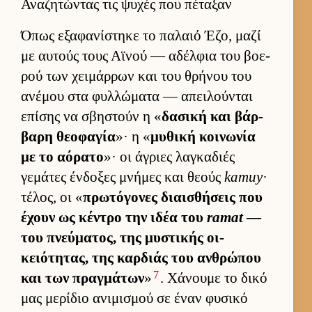
Αναζητώντας τις ψυχές που πέταξαν
Όπως εξαφανίστηκε το παλαιό Έζο, μαζί
με αυ­τούς τους Αϊνού — αδέλ­φια του βοε­
ρού των χει­μάρ­ρων και του θρήνου του
ανέμου στα φυλ­λώματα — απει­λού­νται
επίσης να σβηστούν η «
δασική και βάρ­
βαρη θεοφαγία
»· η «
μυθική κοι­νωνία
με το αόρατο
»· οι άγριες λαγκαδιές
γεμάτες έν­δοξες μνήμες και θεούς
kamuy
·
τέλος, οι «
πρωτόγονες διαι­σθήσεις που
έχουν ως κέντρο την ιδέα του
ramat
—
του πνεύ­ματος, της μυστικής οι­
κειότητας, της καρ­διάς του αν­θρώπου
7
και των πραγ­μάτων
»
. Χάνουμε το δικό
μας μερίδιο ανιμισμού σε έναν φυσικό