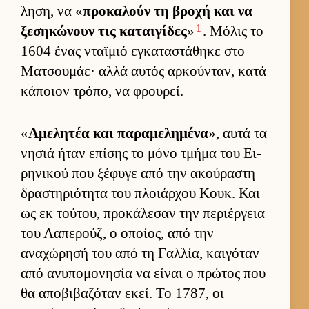
ληση, να «
προκαλούν τη βροχή και να
1
ξεσηκώνουν τις καται­γίδες
»
. Μόλις το
1604 ένας νταϊμιό εγκαταστάθηκε στο
Ματσου­μάε· αλλά αυ­τός αρ­κού­νταν, κατά
κάποιον τρόπο, να φρου­ρεί.
«
Αμελητέα και παραμελημένα
», αυτά τα
νησιά ήταν επίσης το μόνο τμήμα του Ει­
ρηνικού που ξέφυγε από την ακού­ραστη
δραστηριότητα του πλοιάρ­χου Κουκ. Και
ως εκ τού­του, προκάλεσαν την περιέρ­γεια
του Λαπερούζ, ο οποί­ος, από την
αναχώρησή του από τη Γαλ­λία, και­γόταν
από ανυπομονησία να εί­ναι ο πρώτος που
θα αποβιβαζόταν εκεί. Το 1787, οι