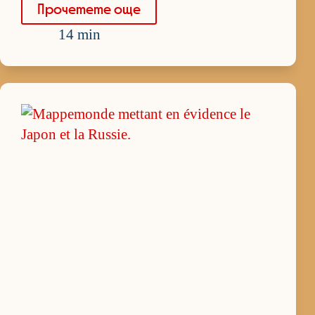
Про­че­тете още
14 min