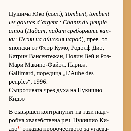
Цу­шима Юко (съст­.),
Tombent, tombent
les gouttes d’argent : Chants du peuple
aïnou
(
Па­дат, па­дат сре­бър­ните кап­
ки: Песни на айн­с­кия на­род
), прев. от
япон­ски от Флор Ку­мо, Ро­долф Дио,
Кат­рин Ван­сен­те­жан, По­лин Вей и Роз-
Мари Ма­ки­но-Фа­йол, Па­риж:
Gallimard, по­ре­дица „L’Aube des
peuples“, 1996.
Съпротивата чрез духа на Нукишио
Кидзо
В съ­вър­шен кон­т­ра­пункт на тази над­г­
робна хва­леб­с­т­вена реч, Ну­ки­шио Ки­
6
дзо
от­казва про­ро­чес­т­вото за угас­ва­