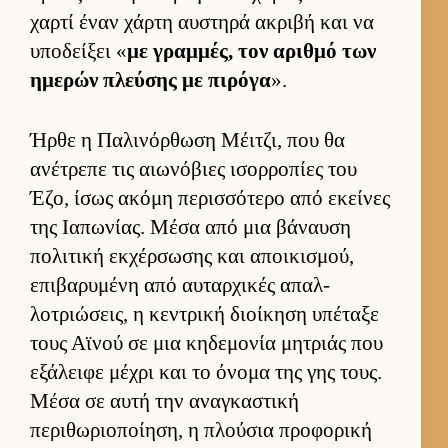
χαρτί έναν χάρτη αυ­στηρά ακριβή και να
υποδεί­ξει «
με γραμ­μές, τον αριθμό των
ημερών πλεύ­σης με πιρόγα
».
Ήρθε η Παλινόρ­θωση Μέιτζι, που θα
ανέτρεπε τις αιω­νόβιες ισορ­ροπίες του
Έζο, ίσως ακόμη περισ­σότερο από εκεί­νες
της Ια­πωνίας. Μέσα από μια βάναυση
πολιτική εκ­χέρ­σωσης και αποι­κισμού,
επιβαρυμένη από αυ­ταρ­χικές απαλ­
λοτριώσεις, η κεντρική διοί­κηση υπέταξε
τους Αϊνού σε μια κηδεμονία μητριάς που
εξάλειφε μέχρι και το όνομα της γης τους.
Μέσα σε αυτή την αναγκαστική
περιθωριο­ποί­ηση, η πλού­σια προφορική