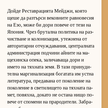
Дойде Рес­тав­ра­ци­ята Мей­джи, ко­ято
щеше да раз­търси ве­ков­ните рав­но­ве­сия
на Езо, може би дори по­вече от тези на
Япо­ния. Чрез бру­тална по­ли­тика на раз­
чис­т­ване и ко­ло­ни­за­ция, утеж­нена от
ав­то­ри­тарни от­чуж­да­ва­ния, цен­т­рал­ната
ад­ми­нис­т­ра­ция под­чини ай­ните на ма­
ще­хин­ска опе­ка, за­ли­ча­ваща дори и
името на тях­ната зе­мя. В тази при­ну­ди­
телна мар­ги­на­ли­за­ция бо­га­тата им ус­тна
ли­те­ра­ту­ра, пре­да­вана от по­ко­ле­ние на
по­ко­ле­ние в све­ти­ли­щето на тях­ната па­
мет, по­вях­на, до­като не ос­тана нищо по­
вече от спо­мени на пра­ро­ди­те­ли. Заб­ра­