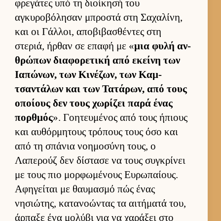
φρεγάτες υπό τη διοί­κησή του
αγκυροβόλησαν μπροστά στη Σαχαλίνη,
και οι Γάλ­λοι, αποβιβασθέντες στη
στεριά, ήρ­θαν σε επαφή με «
μια φυλή αν­
θρώπων δια­φορετική από εκείνη των
Ια­πώνων, των Κινέζων, των Καμ­
τσαντάλων και των Τατάρων, από τους
οποί­ους δεν τους χωρίζει παρά ένας
πορ­θμός
». Γοη­τευ­μένος από τους ήπιους
και αυ­θόρ­μητους τρόπους τους όσο και
από τη σπάνια νοη­μοσύνη τους, ο
Λαπερούζ δεν δίστασε να τους συγκρίνει
με τους πιο μορ­φωμένους Ευ­ρωπαί­ους.
Αφηγεί­ται με θαυ­μασμό πώς ένας
νησιώτης, κατανοώντας τα αι­τήματά του,
άρ­παξε ένα μολύβι για να χαράξει στο