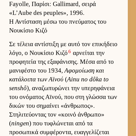
Fayolle, Παρίσι: Gallimard, σειρά
«L’Aube des peuples», 1996.
Η Αντίσταση μέσω του πνεύματος του
Νουκίσιο Κιζό
Σε τέλεια αντίστιξη με αυτό τον επικήδειο
6
λόγο, ο Νου­κίσιο Κιζό
αρ­νεί­ται την
προφητεία της εξαφάνισης. Μέσα από το
μανιφέστο του 1934,
Αφομοί­ωση και
κατάλοιπα των Αϊνού
(
Ainu no dôka to
senshô
), αναζωπυρώνει την υπερηφάνεια
του ονόματος Αϊνού, που στη γλώσσα των
δικών του σημαί­νει «άν­θρωπος».
Στηλιτεύ­οντας τον «κοινό άν­θρωπο»
(
ningen
) που τυφλώνεται από τα
προσωπικά συμ­φέροντα, ευαγ­γελίζεται