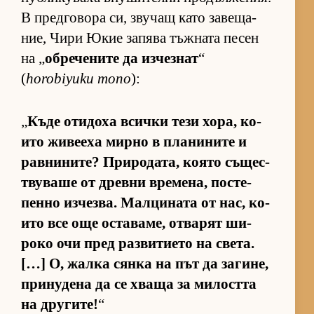
В пред­го­вора си, зву­чащ като за­ве­ща­
ние, Чири Юкие за­пява тъж­ната пе­сен
на „
об­ре­че­ните да из­чез­нат
“
(
horobiyuku mono
):
„
Къде оти­доха всички тези хо­ра, ко­
ито жи­ве­еха мирно в пла­ни­ните и
рав­ни­ни­те? При­ро­да­та, ко­ято съ­щес­
т­ву­ваше от древни вре­ме­на, пос­те­
пенно из­чез­ва. Мал­ци­ната от нас, ко­
ито все още ос­та­ва­ме, от­ва­рят ши­
роко очи пред раз­ви­ти­ето на све­та.
[…] О, жалка сянка на път да за­ги­не,
при­ну­дена да се хваща за ми­лостта
на дру­ги­те!
“