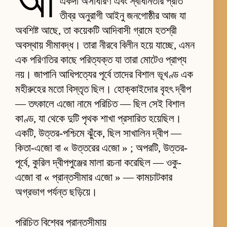
আ
একদা অসাধারণ এবং স্বাধীনতার প্রতি
তীব্র অনুরাগী আইনু জনগোষ্ঠীর আজ যা
অবশিষ্ট আছে, তা কয়েকটি আদিবাসী গ্রামে হতশ্রী
অবস্থায় সীমাবদ্ধ। তারা নীরবে বিলীন হয়ে যাচ্ছে, এমন
এক পরিণতির কাছে পরিত্যক্ত যা তারা মোটেও প্রাপ্য
নয়। জাপানি আধিপত্যের পূর্বে তাদের বিশাল ভূখণ্ড এক
মহীরুহের মতো বিস্তৃত ছিল। হোক্কাইদোর বৃহৎ দ্বীপ
— তৎকালে এজো নামে পরিচিত — ছিল সেই বিশাল
কাণ্ড, যা থেকে দুটি পৃথক শাখা প্রসারিত হয়েছিল।
একটি, উত্তর-পশ্চিমে ঝুঁকে, ছিল সাখালিন দ্বীপ —
কিতা-এজো বা « উত্তরের এজো » ; অপরটি, উত্তর-
পূর্বে, কুরিল দ্বীপপুঞ্জের মালা রচনা করেছিল — ওকু-
এজো বা « প্রান্তসীমার এজো » — কামচাটকার
অগ্রভাগ পর্যন্ত ছড়িয়ে।
পরিচিত বিশ্বের প্রান্তসীমায়