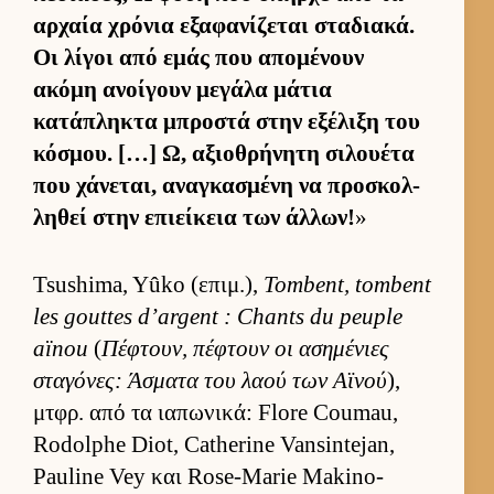
αρ­χαία χρόνια εξαφανίζεται σταδια­κά.
Οι λίγοι από εμάς που απομένουν
ακόμη ανοί­γουν μεγάλα μάτια
κατάπληκτα μπροστά στην εξέλιξη του
κόσμου. […] Ω, αξιο­θρήνητη σιλου­έτα
που χάνεται, αναγκασμένη να προσκολ­
ληθεί στην επιεί­κεια των άλ­λων!
»
Tsushima, Yûko (επιμ.),
Tombent, tombent
les gouttes d’argent : Chants du peuple
aïnou
(
Πέφτουν, πέφτουν οι ασημένιες
σταγόνες: Άσματα του λαού των Αϊνού
),
μτ­φρ. από τα ια­πωνικά: Flore Coumau,
Rodolphe Diot, Catherine Vansintejan,
Pauline Vey και Rose-Marie Makino-