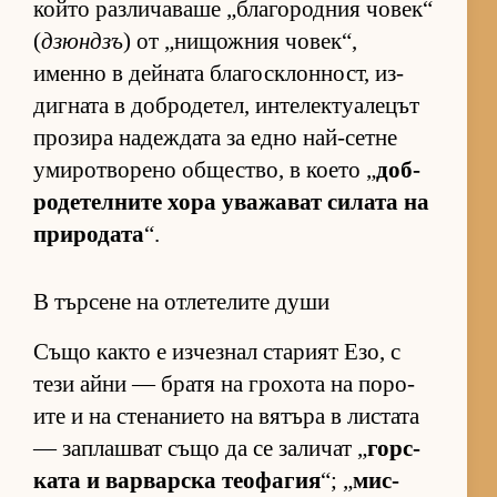
който раз­ли­ча­ваше „бла­го­род­ния чо­век“
(
дзюндзъ
) от „ни­щож­ния чо­век“,
именно в дей­ната бла­гос­к­лон­ност, из­
диг­ната в доб­ро­де­тел, ин­те­лек­ту­а­ле­цът
про­зира на­деж­дата за едно най-сетне
уми­рот­во­рено об­щес­т­во, в ко­ето „
доб­
ро­де­тел­ните хора ува­жа­ват си­лата на
при­ро­дата
“.
В търсене на отлетелите души
Също както е из­чез­нал ста­рият Езо, с
тези айни — братя на гро­хота на по­ро­
ите и на сте­на­ни­ето на вя­търа в лис­тата
— зап­лаш­ват също да се за­ли­чат „
гор­с­
ката и вар­вар­ска те­о­фа­гия
“; „
мис­