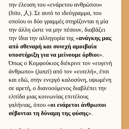
την έλευση του «ενάρετου αν­θρώπου»
(
hito
, 人). Σε αυτό το ιδεόγραμ­μα, του
οποίου οι δύο γραμ­μές στηρίζονται η μία
την άλλη ώστε να μην πέσουν, δια­βάζει
την ίδια την αλ­ληγορία της «
ανάγκης μας
από σθεναρή και συνεχή αμοι­βαία
υποστήριξη για να μεί­νουμε όρ­θιοι
».
Όπως ο Κομ­φού­κιος διέκρινε τον «ευ­γενή
άν­θρωπο» (
junzi
) από τον «ευ­τελή», έτσι
και εδώ, στην ενεργό καλοσύνη, υψωμένη
σε αρετή, ο δια­νοού­μενος δια­βλέπει την
ελ­πίδα μιας κοι­νωνίας επιτέλους
γαλήνιας, όπου «
οι ενάρετοι άν­θρωποι
σέβονται τη δύναμη της φύσης
».