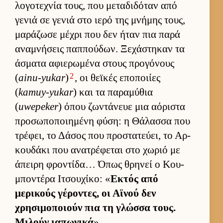
λογοτεχνία τους, που μεταδιδόταν από
γενιά σε γενιά στο ιερό της μνήμης τους,
μαράζωσε μέχρι που δεν ήταν πια παρά
αναμνήσεις παπ­πού­δων. Ξεχάστηκαν τα
άσματα αφιε­ρωμένα στους προγόνους
2
(
ainu-yukar
)
, οι θεϊκές εποποι­ίες
(
kamuy-yukar
) και τα παραμύθια
(
uwepeker
) όπου ζωντάνευε μια αόριστα
προσωποποι­ημένη φύση: η Θάλασσα που
τρέφει, το Δάσος που προστατεύ­ει, το Αρ­
κου­δάκι που ανατρέφεται στο χωριό με
άπειρη φροντίδα… Όπως θρηνεί ο Κου­
μποντέρα Ιτσου­χίκο: «
Εκτός από
μερικούς γέροντες, οι Αϊνού δεν
χρησιμοποιούν πια τη γλώσσα τους.
Μιλούν ια­πωνικά
».