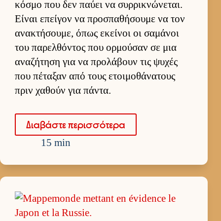
κόσμο που δεν παύει να συρ­ρικνώνεται.
Εί­ναι επεί­γον να προσπαθήσουμε να τον
ανακτήσου­με, όπως εκεί­νοι οι σαμάνοι
του παρελ­θόντος που ορ­μού­σαν σε μια
αναζήτηση για να προλάβουν τις ψυχές
που πέταξαν από τους ετοι­μοθάνατους
πριν χαθούν για πάντα.
Δια­βάστε περισ­σότερα
15 min