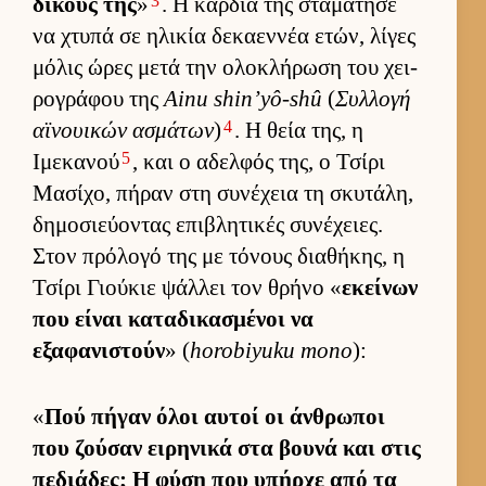
3
δικούς της
»
. Η καρ­διά της σταμάτησε
να χτυπά σε ηλικία δεκαεν­νέα ετών, λίγες
μόλις ώρες μετά την ολοκλήρωση του χει­
ρογράφου της
Ainu shin’yô-shû
(
Συλ­λογή
4
αϊνουι­κών ασμάτων
)
. Η θεία της, η
5
Ιμεκανού
, και ο αδελ­φός της, ο Τσίρι
Μασίχο, πήραν στη συνέχεια τη σκυτάλη,
δημοσιεύ­οντας επιβλητικές συνέχειες.
Στον πρόλογό της με τόνους δια­θήκης, η
Τσίρι Γιού­κιε ψάλ­λει τον θρήνο «
εκεί­νων
που εί­ναι καταδικασμένοι να
εξαφανιστούν
» (
horobiyuku mono
):
«
Πού πήγαν όλοι αυ­τοί οι άν­θρωποι
που ζού­σαν ει­ρηνικά στα βουνά και στις
πεδιάδες; Η φύση που υπήρχε από τα