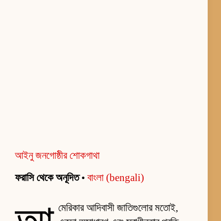
আইনু জনগোষ্ঠীর শোকগাথা
ফরাসি থেকে অনূদিত
•
বাংলা (bengali)
মেরিকার আদিবাসী জাতিগুলোর মতোই,