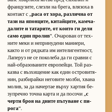
фран­цу­зи­те, слезли на бре­га, вля­зоха в
кон­такт с „
раса от хо­ра, раз­лична от
тази на япон­ци­те, ки­тай­ци­те, кам­ча­
да­лите и та­та­ри­те, от ко­ито ги дели
само един про­лив
“. Оча­ро­ван от тех­
ните меки и неп­ри­ну­дени ма­ни­е­ри,
както и от ряд­ката им ин­те­ли­ген­т­ност,
Ла­пе­руз не се по­ко­леба да ги сравни с
най-об­ра­зо­ва­ните ев­ро­пей­ци. Той раз­
казва с въз­хи­ще­ние как един ос­т­ро­ви­тя­
нин, раз­би­райки не­го­вите мол­би, хвана
мо­лив, за да на­чер­тае върху хар­тия бе­
зуп­речно точна карта и да по­сочи „
с
черти броя на дните пъ­ту­ване с пи­
рога
“.