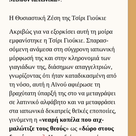
Η Θυσιαστική Ζέση της Τσίρι Γιούκιε
Ακριβώς για να εξορ­κίσει αυτή τη μοίρα
εμ­φανίστηκε η Τσίρι Γιού­κιε. Σπαρασ­
σόμενη ανάμεσα στη σύγ­χρονη ια­πωνική
μόρ­φωσή της και στην κληρονομιά των
για­γιάδων της, διάσημων απαγ­γελ­τριών,
γνωρίζοντας ότι ήταν καταδικασμένη από
τη νόσο, αυτή η Αϊνού αφιέρωσε τη
βραχύτατη ύπαρξή της στο να μεταγράψει
σε λατινικό αλ­φάβητο και να μεταφράσει
στα ια­πωνικά δεκατρείς θεϊκές εποποι­ίες,
γινόμενη η «
νεαρή κοπέλα που αιχ­
μαλώτιζε τους θεούς
» ως «
δώρο στους