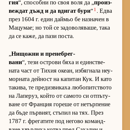
гия
“, спо­собни по своя воля да „
про­из­
1
веж­дат дъжд и да вди­гат бури
“
. Едва
през 1604 г. един дай­мьо бе наз­на­чен в
Ма­цу­мае; но той се за­до­во­ля­ва­ше, така
да се ка­же, да пази пос­та.
„
Ни­щожни и пре­неб­рег­
вани
“, тези ос­т­рови бяха и един­с­т­ве­
ната част от Ти­хия оке­ан, из­бяг­нала не­у­
мор­ната дей­ност на ка­пи­тан Кук. И като
та­ки­ва, те пре­диз­ви­каха лю­бо­пит­с­твото
на Ла­пе­руз, който от са­мото си от­пъ­ту­
ване от Фран­ция го­реше от не­тър­пе­ние
да бъде пър­ви­ят, стъ­пил на тях. През
1787 г. фре­га­тите под не­гово ко­ман­д­
ване хвър­лиха котва пред Са­ха­лин и