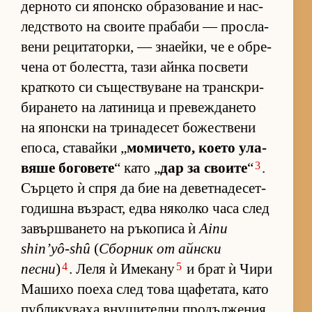
дер­ното си япон­ско об­ра­зо­ва­ние и нас­
лед­с­твото на сво­ите пра­баби — прос­ла­
вени ре­ци­та­тор­ки, — зна­ей­ки, че е об­ре­
чена от бо­лест­та, тази айнка пос­вети
крат­кото си съ­щес­т­ву­ване на тран­с­к­ри­
би­ра­нето на ла­ти­ница и пре­веж­да­нето
на япон­ски на три­на­де­сет бо­жес­т­вени
епо­са, ста­вайки „
мо­ми­че­то, ко­ето ула­
3
вяше бо­го­вете
“ като „
дар за сво­ите
“
.
Сър­цето ѝ спря да бие на де­вет­на­де­сет­
го­дишна въз­раст, едва ня­колко часа след
за­вър­ш­ва­нето на ръ­ко­писа ѝ
Ainu
shin’yô-shû
(
Сбор­ник от айн­ски
4
5
песни
)
. Леля ѝ Име­кану
и брат ѝ Чири
Ма­шихо по­еха след това ща­фе­та­та, като
пуб­ли­ку­ваха вну­ши­телни про­дъл­же­ния.