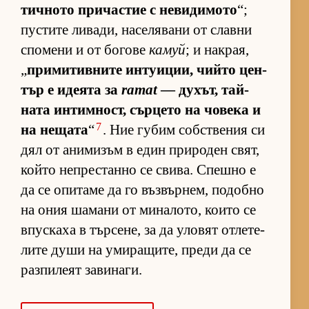
тич­ното при­час­тие с не­ви­ди­мото
“;
пус­тите ли­ва­ди, на­се­ля­вани от славни
спо­мени и от бо­гове
камуй
; и нак­рая,
„
при­ми­тив­ните ин­ту­и­ции, чийто цен­
тър е иде­ята за
ramat
— ду­хът, тай­
ната ин­тим­ност, сър­цето на чо­века и
7
на не­щата
“
. Ние гу­бим соб­с­т­ве­ния си
дял от ани­ми­зъм в един при­ро­ден свят,
който неп­рес­танно се сви­ва. Спешно е
да се опи­таме да го въз­вър­нем, по­добно
на ония ша­мани от ми­на­ло­то, ко­ито се
впус­каха в тър­се­не, за да уло­вят от­ле­те­
лите души на уми­ра­щи­те, преди да се
раз­пи­леят за­ви­на­ги.