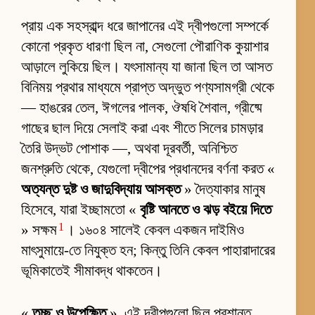
প্রায় এক সহস্রাব্দ ধরে জাপানের এই দ্বীপগুলো সম্পর্কে
কোনো প্রকৃত ধারণা ছিল না, সেগুলো পৌরাণিক কুয়াশার
আড়ালে লুকিয়ে ছিল। যৎসামান্য যা জানা ছিল তা আসত
বিনিময় প্রথার মাধ্যমে প্রাপ্ত অদ্ভুত পণ্যসামগ্রী থেকে
— হাঙরের তেল, ঈগলের পালক, ঔষধি শৈবাল, গ্রীষ্মে
গাছের ছাল দিয়ে সেলাই করা এবং শীতে সিলের চামড়ার
তৈরি উদ্ভট পোশাক —, অথবা দূরবর্তী, অনিশ্চিত
জনশ্রুতি থেকে, যেগুলো দ্বীপের প্রধানদের বর্ণনা করত «
অত্যন্ত দুষ্ট ও জাদুবিদ্যায় আসক্ত
» দৈত্যাকার মানুষ
হিসেবে, যারা ইচ্ছামতো «
বৃষ্টি আনতে ও ঝড় বইয়ে দিতে
1
» সক্ষম
। ১৬০৪ সালেই কেবল একজন দাইমিও
মাৎসুমায়ে-তে নিযুক্ত হন; কিন্তু তিনি কেবল পাহারাদারের
ভূমিকাতেই সীমাবদ্ধ থাকতেন।
«
তুচ্ছ ও উপেক্ষিত
», এই দ্বীপগুলো ছিল প্রশান্ত