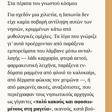
Στα πέρατα του γνωστού κόσμου
Για σχεδόν μια χιλιε­τία, η Ια­πωνία δεν
είχε καμία σοβαρή αντίληψη αυ­τών των
νησιών, κρυμ­μένων κάτω από
μυθολογικές ομίχλες. Τα λίγα που γνώριζε
γι’ αυτά προέρ­χονταν από παράξενα
εμπορεύ­ματα που λάμ­βανε μέσω ανταλ­
λαγής — λάδι καρ­χαρία, φτερά αετού,
φαρ­μακευ­τική λει­χήνα, παράξενα εν­
δύματα ραμ­μένα από φλοιό το καλοκαί­ρι,
από δέρ­ματα φώκιας τον χει­μώνα —, ή
από μακρινές ακοές, αναξιόπιστες, που
περιέγραφαν τους νησιω­τικούς αρ­χηγούς
ως γίγαντες «
πολύ κακούς και αφοσιω­
μένους στη μαγεία
», ικανούς, κατά βού­