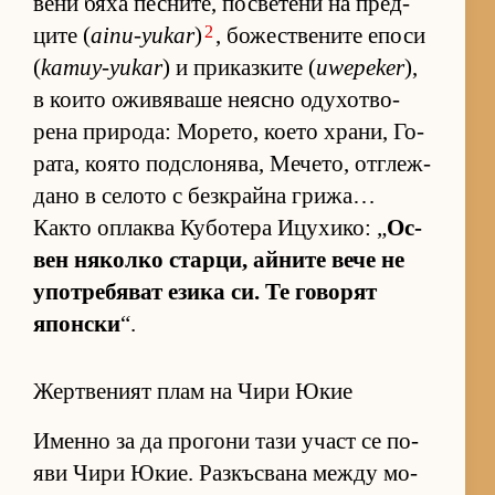
вени бяха пес­ни­те, пос­ве­тени на пред­
2
ците (
ainu-yukar
)
, бо­жес­т­ве­ните епоси
(
kamuy-yukar
) и при­каз­ките (
uwepeker
),
в ко­ито ожи­вя­ваше не­ясно оду­хот­во­
рена при­ро­да: Мо­ре­то, ко­ето хра­ни, Го­
ра­та, ко­ято под­с­ло­ня­ва, Ме­че­то, от­г­леж­
дано в се­лото с без­к­райна гри­жа…
Както оп­лаква Ку­бо­тера Ицу­хи­ко: „
Ос­
вен ня­колко стар­ци, ай­ните вече не
упот­ре­бя­ват езика си. Те го­во­рят
япон­ски
“.
Жертвеният плам на Чири Юкие
Именно за да про­гони тази участ се по­
яви Чири Юкие. Раз­къс­вана между мо­