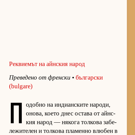
Реквиемът на айнския народ
Пре­ве­дено от френ­ски
•
бъл­гар­ски
(bulgare)
П
о­добно на ин­ди­ан­с­ките на­ро­ди,
оно­ва, ко­ето днес ос­тава от айн­с­
кия на­род — ня­кога тол­кова за­бе­
ле­жи­те­лен и тол­кова пла­менно влю­бен в