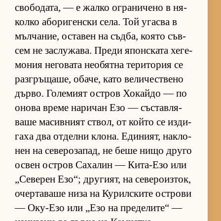
сво­бо­да­та, — е жалко ог­ра­ни­чено в ня­
колко або­ри­ген­ски се­ла. Той угасва в
мъл­ча­ние, ос­та­вен на съд­ба, ко­ято съв­
сем не зас­лу­жа­ва. Преди япон­с­ката хе­ге­
мо­ния не­го­вата не­о­бятна те­ри­то­рия се
раз­г­ръ­ща­ше, оба­че, като ве­ли­чес­т­вено
дър­во. Го­ле­мият ос­т­ров Хо­кайдо — по
онова време на­ри­чан Езо — със­тав­ля­
ваше ма­сив­ният ствол, от който се из­ди­
гаха два от­делни кло­на. Еди­ни­ят, нак­ло­
нен на се­ве­ро­за­пад, не беше нищо друго
ос­вен ос­т­ров Са­ха­лин — Ки­та-Езо или
„Се­ве­рен Езо“; дру­ги­ят, на се­ве­ро­из­ток,
очер­та­ваше низа на Ку­рил­с­ките ос­т­рови
— Оку-Езо или „Езо на пре­де­ли­те“ —