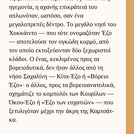
ηγεμονία, η αχανής επικράτειά του
απλωνόταν, ωστόσο, σαν ένα
μεγαλοπρεπές δέντρο. Το μεγάλο νησί του
Χοκ­κάι­ντο — που τότε ονομαζόταν Έζο
— αποτελούσε τον ογκώδη κορ­μό, από
τον οποίο εκτοξεύ­ονταν δύο ξεχωριστοί
κλάδοι. Ο ένας, κεκλιμένος προς τα
βορειο­δυτικά, δεν ήταν άλ­λος από τη
νήσο Σαχαλίνη — Κίτα-Έζο ή «Βόρειο
Έζο»· ο άλ­λος, προς τα βορειο­ανατολικά,
σχημάτιζε το κομπολόι των Κου­ρίλων —
Όκου-Έζο ή «Έζο των εσχατιών» — που
ξετυλιγόταν μέχρι την άκρη της Καμ­τσάτ­
κα.