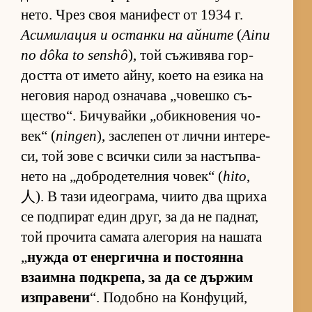
не­то. Чрез своя ма­ни­фест от 1934 г.
Аси­ми­ла­ция и ос­танки на ай­ните
(
Ainu
no dôka to senshô
), той съ­жи­вява гор­
достта от името ай­ну, ко­ето на езика на
не­го­вия на­род оз­на­чава „чо­вешко съ­
щес­т­во“. Би­чу­вайки „о­бик­но­ве­ния чо­
век“ (
ningen
), зас­ле­пен от лични ин­те­ре­
си, той зове с всички сили за нас­тъп­ва­
нето на „доб­ро­де­тел­ния чо­век“ (
hito
,
人). В тази иде­ог­ра­ма, чи­ито два щриха
се под­пи­рат един друг, за да не пад­нат,
той про­чита са­мата але­го­рия на на­шата
„
нужда от енер­гична и пос­то­янна
вза­имна под­к­ре­па, за да се дър­жим
из­п­ра­вени
“. По­добно на Кон­фу­ций,