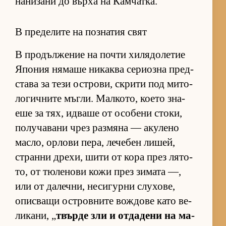
на­ни­зани до върха на Кам­чат­ка.
В пределите на познатия свят
В про­дъл­же­ние на почти хи­ля­до­ле­тие
Япо­ния ня­маше ни­каква се­ри­озна пред­
с­тава за тези ос­т­ро­ви, скрити под ми­то­
ло­гич­ните мъг­ли. Мал­ко­то, ко­ето зна­
еше за тях, ид­ваше от осо­бени сто­ки,
по­лу­ча­вани чрез раз­мяна — аку­лено
мас­ло, ор­лови пе­ра, ле­че­бен ли­шей,
странни дре­хи, шити от кора през ля­то­
то, от тю­ле­нови кожи през зи­мата —,
или от да­леч­ни, не­си­гурни слу­хо­ве,
опис­ващи ос­т­ров­ните вож­дове като ве­
ли­ка­ни, „
твърде зли и от­да­дени на ма­