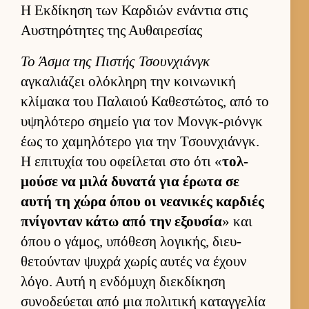
Η Εκδίκηση των Καρδιών ενάντια στις
Αυστηρότητες της Αυθαιρεσίας
Το Άσμα της Πιστής Τσουν­χιάνγκ
αγκαλιάζει ολόκληρη την κοι­νωνική
κλίμακα του Παλαιού Καθεστώτος, από το
υψηλότερο σημείο για τον Μον­γκ-ριόνγκ
έως το χαμηλότερο για την Τσουν­χιάνγκ.
Η επιτυχία του οφεί­λεται στο ότι «
τολ­
μούσε να μιλά δυνατά για έρωτα σε
αυτή τη χώρα όπου οι νεανικές καρ­διές
πνίγονταν κάτω από την εξου­σία
» και
όπου ο γάμος, υπόθεση λογικής, διευ­
θετού­νταν ψυχρά χωρίς αυ­τές να έχουν
λόγο. Αυτή η εν­δόμυχη διεκ­δίκηση
συνοδεύ­εται από μια πολιτική καταγ­γελία