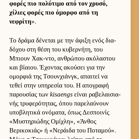
φορές πιο πολύτιμο από τον χρυσό,
χίλιες φορές πιο όμορφο από τη
νεφρίτη
».
Το δράμα δένεται με την άφιξη ενός δια­
δόχου στη θέση του κυβερ­νήτη, του
Μπιουν Χακ-ντο, αν­θρώπου ακόλαστου
και βίαιου. Έχοντας ακού­σει για την
ομορ­φιά της Τσουν­χιάν­γκ, απαι­τεί να
τεθεί στην υπηρεσία του. Η απογραφή
παρου­σίας των
kisaengs
εί­ναι ραβελαι­σια­
νής τρυφερότητας, όπου παρελαύ­νουν
υποβλητικά ονόματα, όπως Δεσποι­νίς
«Μυστηριώδης Ομίχλη», «Άν­θος
Βερικοκιάς» ή «Νεράιδα του Ποταμού».