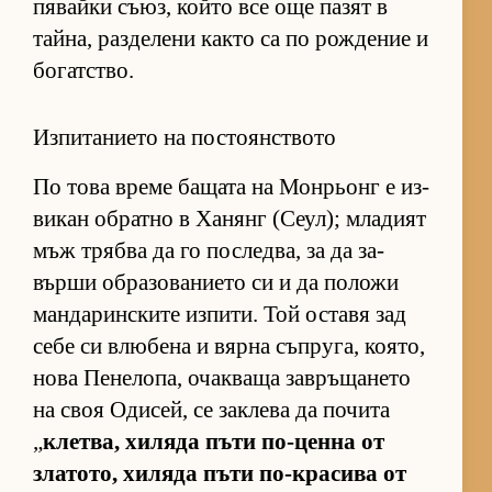
пя­вайки съ­юз, който все още па­зят в
тай­на, раз­де­лени както са по рож­де­ние и
бо­гат­с­тво.
Изпитанието на постоянството
По това време ба­щата на Мон­рьонг е из­
ви­кан об­ратно в Ха­нянг (Се­ул); мла­дият
мъж трябва да го пос­лед­ва, за да за­
върши об­ра­зо­ва­ни­ето си и да по­ложи
ман­да­рин­с­ките из­пи­ти. Той ос­тавя зад
себе си влю­бена и вярна съп­ру­га, ко­я­то,
нова Пе­не­ло­па, очак­ваща зав­ръ­ща­нето
на своя Оди­сей, се зак­лева да по­чита
„
клет­ва, хи­ляда пъти по-ценна от
зла­то­то, хи­ляда пъти по-кра­сива от