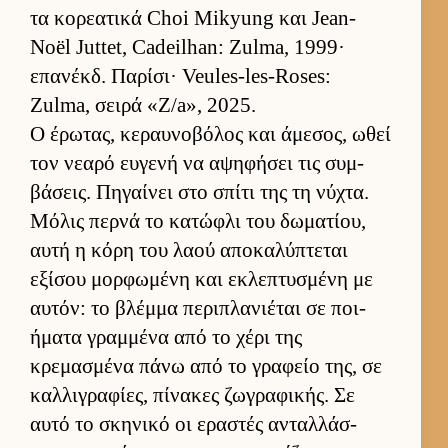
τα κορεατικά Choi Mikyung και Jean-
Noël Juttet, Cadeilhan: Zulma, 1999·
επανέκδ. Παρίσι· Veules-les-Roses:
Zulma, σειρά «Z/a», 2025.
Ο έρωτας, κεραυ­νοβόλος και άμεσος, ωθεί
τον νεαρό ευ­γενή να αψηφήσει τις συμ­
βάσεις. Πηγαί­νει στο σπίτι της τη νύχτα.
Μόλις περνά το κατώφλι του δωματίου,
αυτή η κόρη του λαού αποκαλύπτεται
εξίσου μορ­φωμένη και εκλεπτυσμένη με
αυ­τόν: το βλέμμα περιπλανιέται σε ποι­
ήματα γραμ­μένα από το χέρι της
κρεμασμένα πάνω από το γραφείο της, σε
καλ­λιγραφίες, πίνακες ζωγραφικής. Σε
αυτό το σκηνικό οι εραστές ανταλ­λάσ­