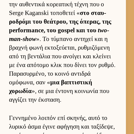
την αυ­θεντικά κορεατική τέχνη που ο
Serge Kaganski τοποθετεί «
στο σταυ­
ροδρόμι του θεάτρου, της όπερας, της
performance, του gospel και του
two-
man-show
». Το τύμπανο αντηχεί και η
βραχνή φωνή εκτοξεύ­εται, ρυθ­μιζόμενη
από τη βεντάλια που ανοί­γει και κλεί­νει
με ένα απότομο κλικ που δίνει τον ρυθ­μό.
Παρασυρ­μένο, το κοινό αντιδρά
ομόφωνα, σαν «
μια βαπτιστική
χορωδία
», σε μια έντονη κοι­νωνία που
αγ­γίζει την έκ­σταση.
Γεν­νημένο λοι­πόν επί σκηνής, αυτό το
λυρικό άσμα έγινε αφήγηση και ταξίδεψε,