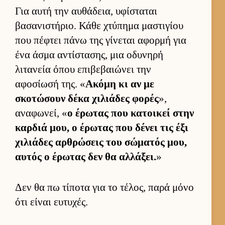
Για αυτή την αυ­θάδεια, υφίσταται
βασανιστήριο. Κάθε χτύπημα μαστιγίου
που πέφτει πάνω της γίνεται αφορμή για
ένα άσμα αντίστασης, μια οδυνηρή
λιτανεία όπου επιβεβαιώνει την
αφοσίωσή της. «
Ακόμη κι αν με
σκοτώσουν δέκα χιλιάδες φορές
»,
αναφωνεί, «
ο έρωτας που κατοι­κεί στην
καρ­διά μου, ο έρωτας που δένει τις έξι
χιλιάδες αρ­θρώσεις του σώματός μου,
αυ­τός ο έρωτας δεν θα αλ­λάξει.
»
Δεν θα πω τίποτα για το τέλος, παρά μόνο
ότι εί­ναι ευ­τυχές.