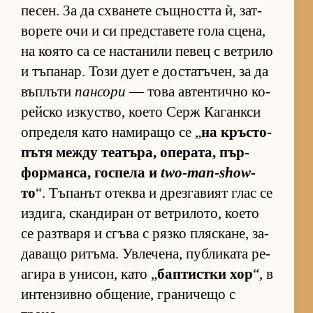
пе­сен. За да схва­нете същ­ността ѝ, зат­
во­рете очи и си пред­с­та­вете гола сце­на,
на ко­ято са се нас­та­нили пе­вец с вет­рило
и тъ­па­нар. Този дует е дос­та­тъ­чен, за да
въп­лъти
пансори
— това ав­тен­тично ко­
рейско из­кус­т­во, ко­ето Серж Ка­ган­кси
оп­ре­деля като на­ми­ращо се „
на кръс­то­
пътя между те­а­тъ­ра, опе­ра­та, пър­
фор­ман­са, гос­пела и
two-man-show
-
то
“. Тъ­па­нът отеква и дрез­га­вият глас се
из­ди­га, скан­ди­ран от вет­ри­ло­то, ко­ето
се раз­т­варя и сгъва с рязко пляс­ка­не, за­
да­ващо ри­тъ­ма. Ув­ле­че­на, пуб­ли­ката ре­
а­гира в уни­сон, като „
бап­тис­тки хор
“, в
ин­тен­зивно об­ще­ние, гра­ни­чещо с