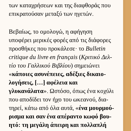
των καταχρήσεων και της δια­φθοράς που
επικρατού­σαν μεταξύ των ηγετών.
Βεβαί­ως, το ομολογώ, η αφήγηση
υποφέρει μερικές φορές από τις διάφορες
προσθήκες που προκάλεσε· το
Bulletin
critique du livre en français
(
Κριτικό Δελ­
τίο του Γαλ­λικού Βιβλίου
) σημειώνει
«
κάποιες ασυνέπειες, αδέξιες δικαιο­
λογήσεις, […] αφέλεια και
γλυκανάλατα
». Ωστόσο, όπως ένα κοχύλι
που αποδίδει τον ήχο του ωκεανού, δια­
τηρεί, κάτω από όλα αυ­τά, «
ένα μουρ­μού­
ρισμα και σαν ένα απέραντο κωφό βου­
ητό: τη μεγάλη άπειρη και πολ­λαπλή