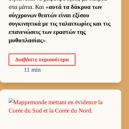
στα μάτια. Και «
αυτά τα δάκρυα των
σύγ­χρονων θεατών εί­ναι εξίσου
συγκινητικά με τις ταλαι­πωρίες και τις
επανενώσεις των εραστών της
μυθοπλασίας
».
Δια­βάστε περισ­σότερα
11 min