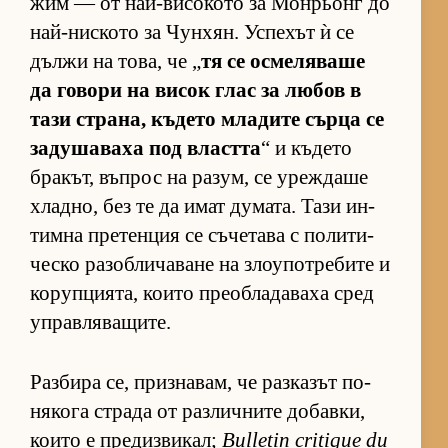
жим — от най-ви­со­кото за Мон­рьонг до
най-нис­кото за Чун­хян. Ус­пе­хът ѝ се
дължи на то­ва, че „
тя се ос­ме­ля­ваше
да го­вори на ви­сок глас за лю­бов в
тази стра­на, къ­дето мла­дите сърца се
за­ду­ша­ваха под властта
“ и къ­дето
бра­кът, въп­рос на ра­зум, се уреж­даше
хлад­но, без те да имат ду­ма­та. Тази ин­
тимна пре­тен­ция се съ­че­тава с по­ли­ти­
ческо ра­зоб­ли­ча­ване на зло­у­пот­ре­бите и
ко­руп­ци­я­та, ко­ито пре­об­ла­да­ваха сред
уп­рав­ля­ва­щи­те.
Раз­бира се, приз­на­вам, че раз­ка­зът по­
ня­кога страда от раз­лич­ните до­бав­ки,
ко­ито е пре­диз­ви­кал;
Bulletin critique du