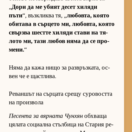
„
Дори да ме убият де­сет хи­ляди
пъти
“, въз­к­ликва тя, „
лю­бов­та, ко­ято
оби­тава в сър­цето ми, лю­бов­та, ко­ято
свър­зва шестте хи­ляди стави на тя­
лото ми, тази лю­бов няма да се про­
ме­ни.
“
Няма да кажа нищо за раз­в­ръз­ка­та, ос­
вен че е щас­т­ли­ва.
Реваншът на сърцата срещу суровостта
на произвола
Пе­сента за вяр­ната Чун­хян
об­х­ваща
ця­лата со­ци­ална стъл­бица на Ста­рия ре­