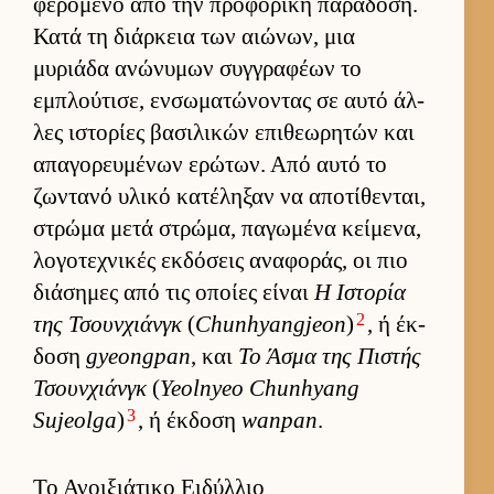
φερόμενο από την προφορική παράδοση.
Κατά τη διάρ­κεια των αιώνων, μια
μυριάδα ανώνυμων συγ­γραφέων το
εμπλού­τισε, εν­σωματώνοντας σε αυτό άλ­
λες ιστορίες βασιλικών επιθεωρητών και
απαγορευ­μένων ερώτων. Από αυτό το
ζωντανό υλικό κατέληξαν να αποτίθενται,
στρώμα μετά στρώμα, παγωμένα κεί­μενα,
λογοτεχνικές εκ­δόσεις αναφοράς, οι πιο
διάσημες από τις οποίες εί­ναι
Η Ιστορία
2
της Τσουν­χιάνγκ
(
Chunhyangjeon
)
, ή έκ­
δοση
gyeongpan
, και
Το Άσμα της Πιστής
Τσουν­χιάνγκ
(
Yeolnyeo Chunhyang
3
Sujeolga
)
, ή έκ­δοση
wanpan
.
Το Ανοιξιάτικο Ειδύλλιο