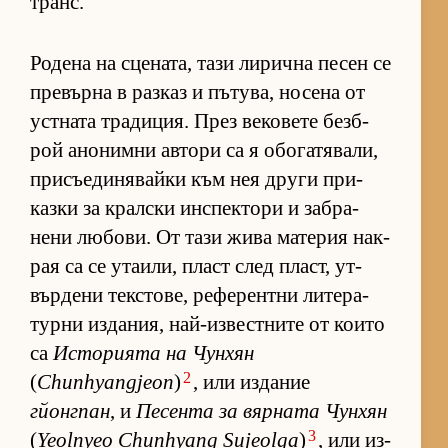
транс.
Ро­дена на сце­на­та, тази ли­рична пе­сен се
пре­върна в раз­каз и пъ­ту­ва, но­сена от
ус­т­ната тра­ди­ция. През ве­ко­вете без­б­
рой ано­нимни ав­тори са я обо­га­тя­ва­ли,
при­съ­е­ди­ня­вайки към нея други при­
казки за крал­ски ин­с­пек­тори и заб­ра­
нени лю­бо­ви. От тази жива ма­те­рия нак­
рая са се ута­и­ли, пласт след пласт, ут­
вър­дени тек­с­то­ве, ре­фе­рен­тни ли­те­ра­
турни из­да­ния, най-из­вес­т­ните от ко­ито
са
Ис­то­ри­ята на Чун­хян
2
(
Chunhyangjeon
)
, или из­да­ние
гйонгпан
, и
Пе­сента за вяр­ната Чун­хян
3
(
Yeolnyeo Chunhyang Sujeolga
)
, или из­