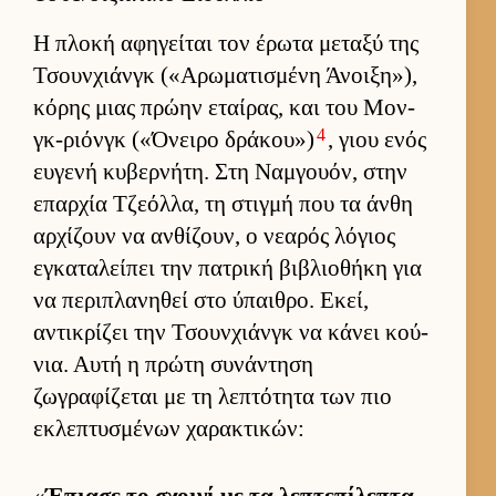
Η πλοκή αφηγεί­ται τον έρωτα μεταξύ της
Τσουν­χιάνγκ («Αρωματισμένη Άνοι­ξη»),
κόρης μιας πρώην εταί­ρας, και του Μον­
4
γκ-ριόνγκ («Όνειρο δράκου»)
, γιου ενός
ευ­γενή κυβερ­νήτη. Στη Ναμ­γουόν, στην
επαρ­χία Τζεόλ­λα, τη στιγμή που τα άνθη
αρ­χίζουν να αν­θίζουν, ο νεαρός λόγιος
εγκαταλεί­πει την πατρική βιβλιο­θήκη για
να περιπλανηθεί στο ύπαι­θρο. Εκεί,
αντικρίζει την Τσουν­χιάνγκ να κάνει κού­
νια. Αυτή η πρώτη συνάντηση
ζωγραφίζεται με τη λεπτότητα των πιο
εκλεπτυσμένων χαρακτικών:
«
Έπιασε το σχοινί με τα λεπτεπίλεπτα