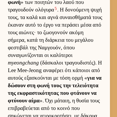
φωνή
» των ποι­ητών του λαού που
5
τραγου­δούν ολόγυρα
. Η δονού­μενη ψυχή
τους, τα καλά και αγνά συναι­σθήματά τους
έκαναν αυτό το έργο να περάσει μέσα από
τους αιώνες· το ζωογονούν ακόμη
σήμερα, κατά τη διάρ­κεια του μεγάλου
φεστιβάλ της Ναμ­γουόν, όπου
συναγωνίζονται οι καλύτεροι
myeongchang
(δάσκαλοι τραγου­διστές). Η
Lee Mee-Jeong αναφέρει ότι κάποιοι από
αυ­τούς εξασκού­νται με τόση ορμή «
για να
δώσουν στη φωνή τους την τελειότητα
της εκ­φραστικότητας που φτάνουν να
φτύνουν αίμα
». Όχι μάταιη, η θυσία τους
επιβραβεύ­εται από το κοινό που
σηκώνεται να χει­ροκροτήσει, με δάκρυα