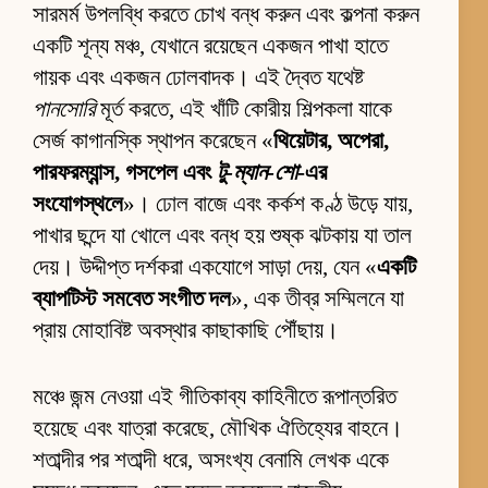
সারমর্ম উপলব্ধি করতে চোখ বন্ধ করুন এবং কল্পনা করুন
একটি শূন্য মঞ্চ, যেখানে রয়েছেন একজন পাখা হাতে
গায়ক এবং একজন ঢোলবাদক। এই দ্বৈত যথেষ্ট
পানসোরি
মূর্ত করতে, এই খাঁটি কোরীয় শিল্পকলা যাকে
সের্জ কাগানস্কি স্থাপন করেছেন «
থিয়েটার, অপেরা,
পারফরম্যান্স, গসপেল এবং
টু-ম্যান-শো
-এর
সংযোগস্থলে
»। ঢোল বাজে এবং কর্কশ কণ্ঠ উড়ে যায়,
পাখার ছন্দে যা খোলে এবং বন্ধ হয় শুষ্ক ঝটকায় যা তাল
দেয়। উদ্দীপ্ত দর্শকরা একযোগে সাড়া দেয়, যেন «
একটি
ব্যাপটিস্ট সমবেত সংগীত দল
», এক তীব্র সম্মিলনে যা
প্রায় মোহাবিষ্ট অবস্থার কাছাকাছি পৌঁছায়।
মঞ্চে জন্ম নেওয়া এই গীতিকাব্য কাহিনীতে রূপান্তরিত
হয়েছে এবং যাত্রা করেছে, মৌখিক ঐতিহ্যের বাহনে।
শতাব্দীর পর শতাব্দী ধরে, অসংখ্য বেনামি লেখক একে