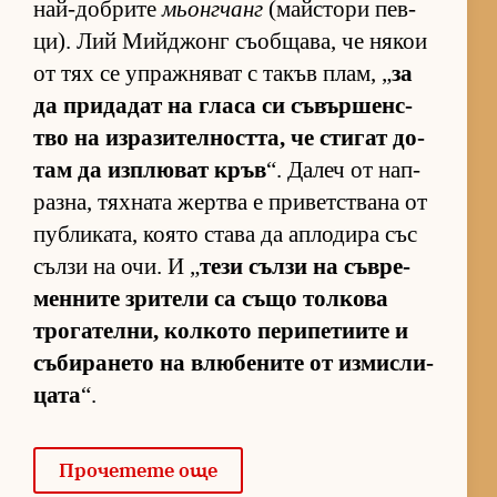
най-доб­рите
мьонгчанг
(майс­тори пев­
ци). Лий Мий­джонг съ­об­ща­ва, че ня­кои
от тях се уп­раж­ня­ват с та­къв плам, „
за
да при­да­дат на гласа си съ­вър­шен­с­
тво на из­ра­зи­тел­ност­та, че сти­гат до­
там да из­п­лю­ват кръв
“. Да­леч от нап­
раз­на, тях­ната жер­тва е при­вет­с­твана от
пуб­ли­ка­та, ко­ято става да ап­ло­дира със
сълзи на очи. И „
тези сълзи на съв­ре­
мен­ните зри­тели са също тол­кова
тро­га­тел­ни, кол­кото пе­ри­пе­ти­ите и
съ­би­ра­нето на влю­бе­ните от из­мис­ли­
цата
“.
Про­че­тете още