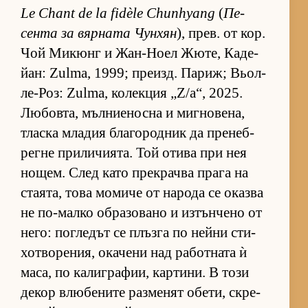
Le Chant de la fidèle Chunhyang
(
Пе­
сента за вяр­ната Чун­хян
), прев. от кор.
Чой Ми­кюнг и Жан-Ноел Жю­те, Ка­де­
йан: Zulma, 1999; пре­изд. Па­риж; Вьол-
ле-Роз: Zulma, ко­лек­ция „Z/a“, 2025.
Лю­бов­та, мъл­ни­е­носна и миг­но­ве­на,
тласка мла­дия бла­го­род­ник да пре­неб­
регне при­ли­чи­я­та. Той отива при нея
но­щем. След като прек­рачва прага на
ста­я­та, това мо­миче от на­рода се оказва
не по-малко об­ра­зо­вано и из­тън­чено от
не­го: пог­ле­дът се плъзга по нейни сти­
хот­во­ре­ния, ока­чени над ра­бот­ната ѝ
ма­са, по ка­лиг­ра­фии, кар­ти­ни. В този
де­кор влю­бе­ните раз­ме­нят обе­ти, скре­