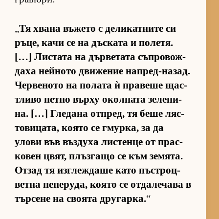
„
Тя хвана въ­жето с де­ли­кат­ните си
ръ­це, качи се на дъс­ката и по­ле­тя.
[…] Лис­тата на дър­ве­тата съп­ро­вож­
даха ней­ното дви­же­ние нап­ред-на­зад.
Чер­ве­ното на по­лата ѝ пра­веше щас­
т­ливо петно върху окол­ната зе­ле­ни­
на. […] Гле­дана от­п­ред, тя беше ляс­
то­ви­ца­та, ко­ято се гмур­ка, за да
улови във въз­духа лис­тенце от прас­
ко­вен цвят, плъз­гащо се към зе­мя­та.
От­зад тя из­г­леж­даше като пъс­т­роц­
ветна пе­пе­ру­да, ко­ято се от­да­ле­чава в
тър­сене на сво­ята дру­гар­ка.
“