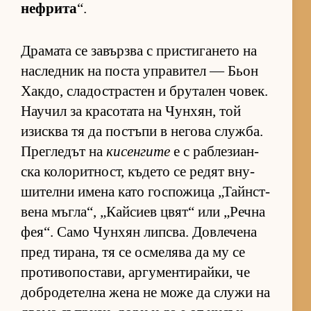
неф­рита
“.
Дра­мата се за­вър­зва с прис­ти­га­нето на
нас­лед­ник на поста уп­ра­ви­тел — Бьон
Хак­до, сла­дос­т­рас­тен и бру­та­лен чо­век.
На­у­чил за кра­со­тата на Чун­хян, той
изис­ква тя да пос­тъпи в не­гова служ­ба.
Прег­ле­дът на
кисенгите
е с раб­ле­зи­ан­
ска ко­ло­рит­ност, къ­дето се ре­дят вну­
ши­телни имена като гос­по­жица „Тайн­с­т­
вена мъг­ла“, „Кай­сиев цвят“ или „Речна
фе­я“. Само Чун­хян лип­с­ва. Дов­ле­чена
пред ти­ра­на, тя се ос­ме­лява да му се
про­ти­во­пос­та­ви, ар­гу­мен­ти­рай­ки, че
доб­ро­де­телна жена не може да служи на