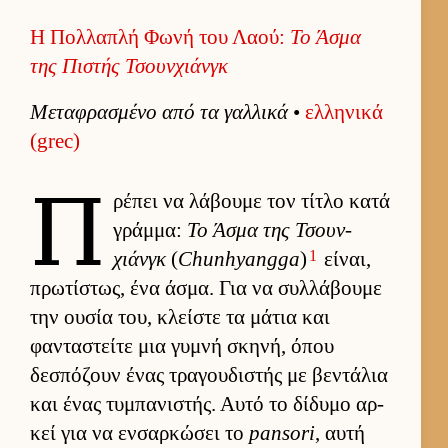
Η Πολλαπλή Φωνή του Λαού:
Το Άσμα
της Πιστής Τσουν­χιάνγκ
Μεταφρασμένο από τα γαλ­λικά
•
ελ­ληνικά
(grec)
Π
ρέπει να λάβουμε τον τίτλο κατά
γράμ­μα:
Το Άσμα της Τσουν­
1
χιάνγκ
(
Chunhyangga
)
εί­ναι,
πρωτίστως, ένα άσμα. Για να συλ­λάβουμε
την ου­σία του, κλεί­στε τα μάτια και
φανταστείτε μια γυμνή σκηνή, όπου
δεσπόζουν ένας τραγου­διστής με βεντάλια
και ένας τυμπανιστής. Αυτό το δίδυμο αρ­
κεί για να εν­σαρ­κώσει το
pansori
, αυτή