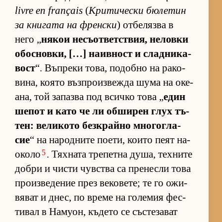
livre en français
(
Кри­ти­чески бю­ле­тин
за кни­гата на френ­ски
) от­бе­лязва в
него „
ня­кои не­съ­от­вет­с­твия, не­ловки
обос­нов­ки, […] на­ив­ност и слад­ни­ка­
вост
“. Въп­реки то­ва, по­добно на ра­ко­
ви­на, ко­ято въз­п­ро­из­вежда шума на оке­
а­на, той за­пазва под всичко това „
един
ше­пот и като че ли об­ши­рен глух тъ­
тен: ве­ли­кото без­к­райно мно­гог­ла­
сие
“ на на­род­ните по­е­ти, ко­ито пеят на­
5
о­коло
. Тях­ната тре­петна ду­ша, тех­ните
добри и чисти чув­с­тва са пре­несли това
про­из­ве­де­ние през ве­ко­ве­те; те го ожи­
вя­ват и днес, по време на го­ле­мия фес­
ти­вал в На­му­он, къ­дето се със­те­за­ват