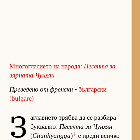
Многогласието на народа:
Пе­сента за
вяр­ната Чун­хян
Пре­ве­дено от френ­ски
•
бъл­гар­ски
(bulgare)
З
аг­ла­ви­ето трябва да се раз­бира
бук­вал­но:
Пе­сента за Чун­хян
1
(
Chunhyangga
)
е преди всичко