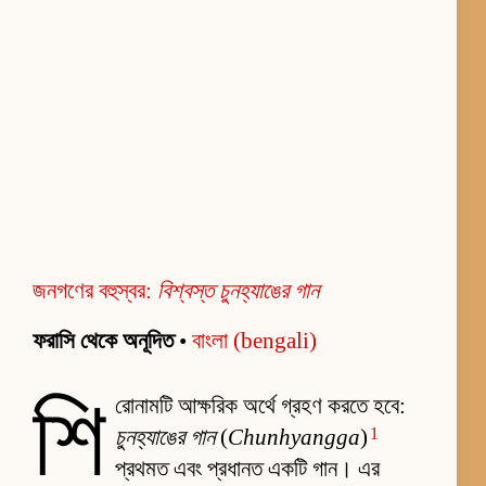
জনগণের বহুস্বর:
বিশ্বস্ত চুনহ্যাঙের গান
ফরাসি থেকে অনূদিত
•
বাংলা (bengali)
শি
রোনামটি আক্ষরিক অর্থে গ্রহণ করতে হবে:
1
চুনহ্যাঙের গান
(
Chunhyangga
)
প্রথমত এবং প্রধানত একটি গান। এর