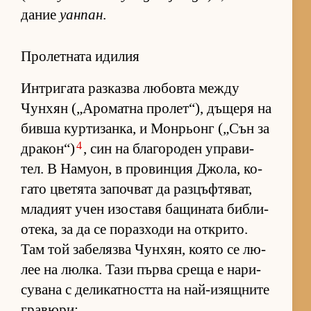
да­ние
уанпан
.
Пролетната идилия
Ин­т­ри­гата раз­казва лю­бовта между
Чун­хян („А­ро­матна про­лет­“), дъ­щеря на
бивша кур­ти­зан­ка, и Мон­рьонг („Сън за
4
дра­кон“)
, син на бла­го­ро­ден уп­ра­ви­
тел. В На­му­он, в про­вин­ция Джо­ла, ко­
гато цве­тята за­поч­ват да раз­цъф­тя­ват,
мла­дият учен изос­тавя ба­щи­ната биб­ли­
о­те­ка, за да се по­раз­ходи на от­к­ри­то.
Там той за­бе­лязва Чун­хян, ко­ято се лю­
лее на люл­ка. Тази първа среща е на­ри­
су­вана с де­ли­кат­ността на най-и­зящ­ните
гра­вю­ри: