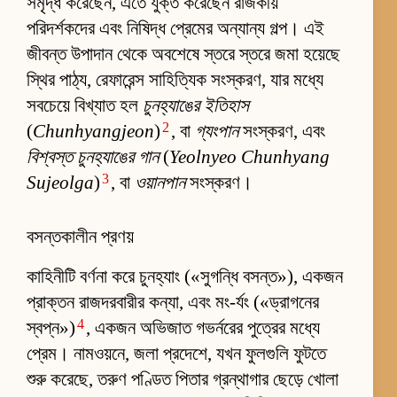
সমৃদ্ধ করেছেন, এতে যুক্ত করেছেন রাজকীয়
পরিদর্শকদের এবং নিষিদ্ধ প্রেমের অন্যান্য গল্প। এই
জীবন্ত উপাদান থেকে অবশেষে স্তরে স্তরে জমা হয়েছে
স্থির পাঠ্য, রেফারেন্স সাহিত্যিক সংস্করণ, যার মধ্যে
সবচেয়ে বিখ্যাত হল
চুনহ্যাঙের ইতিহাস
2
(
Chunhyangjeon
)
, বা
গ্যংপান
সংস্করণ, এবং
বিশ্বস্ত চুনহ্যাঙের গান
(
Yeolnyeo Chunhyang
3
Sujeolga
)
, বা
ওয়ানপান
সংস্করণ।
বসন্তকালীন প্রণয়
কাহিনীটি বর্ণনা করে চুনহ্যাং («সুগন্ধি বসন্ত»), একজন
প্রাক্তন রাজদরবারীর কন্যা, এবং মং-র্যং («ড্রাগনের
4
স্বপ্ন»)
, একজন অভিজাত গভর্নরের পুত্রের মধ্যে
প্রেম। নামওয়নে, জলা প্রদেশে, যখন ফুলগুলি ফুটতে
শুরু করেছে, তরুণ পণ্ডিত পিতার গ্রন্থাগার ছেড়ে খোলা