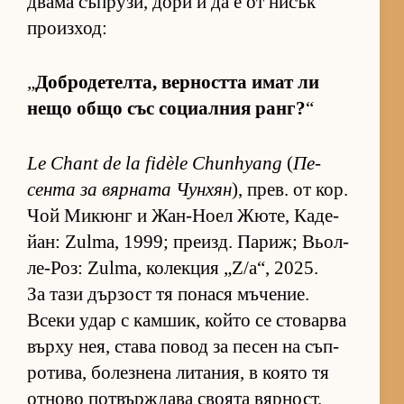
двама съп­ру­зи, дори и да е от ни­сък
про­из­ход:
„
Доб­ро­де­тел­та, вер­ността имат ли
нещо общо със со­ци­ал­ния ранг?
“
Le Chant de la fidèle Chunhyang
(
Пе­
сента за вяр­ната Чун­хян
), прев. от кор.
Чой Ми­кюнг и Жан-Ноел Жю­те, Ка­де­
йан: Zulma, 1999; пре­изд. Па­риж; Вьол-
ле-Роз: Zulma, ко­лек­ция „Z/a“, 2025.
За тази дър­зост тя по­нася мъ­че­ние.
Всеки удар с кам­шик, който се сто­варва
върху нея, става по­вод за пе­сен на съп­
ро­ти­ва, бо­лез­нена ли­та­ния, в ко­ято тя
от­ново пот­вър­ж­дава сво­ята вяр­ност.