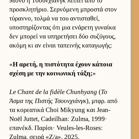
Μόνο η Τσουν­χιάνγκ λεί­πει από το
προσκλητήριο. Σερ­νόμενη μπροστά στον
τύραν­νο, τολμά να του αντισταθεί,
υποστηρίζοντας ότι μια ενάρετη γυναίκα
δεν μπορεί να υπηρετήσει δύο συζύγους,
ακόμη κι αν εί­ναι ταπει­νής καταγωγής:
«
Η αρετή, η πιστότητα έχουν κάποια
σχέση με την κοι­νωνική τάξη;
»
Le Chant de la fidèle Chunhyang
(
Το
Άσμα της Πιστής Τσουν­χιάνγκ
), μτ­φρ. από
τα κορεατικά Choi Mikyung και Jean-
Noël Juttet, Cadeilhan: Zulma, 1999·
επανέκδ. Παρίσι· Veules-les-Roses:
Zulma, σειρά «Z/a», 2025.