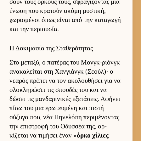
σουν τους όρ­κους τους, σφραγίζοντας μια
ένωση που κρατούν ακόμη μυστική,
χωρισμένοι όπως εί­ναι από την καταγωγή
και την περιου­σία.
Η Δοκιμασία της Σταθερότητας
Στο μεταξύ, ο πατέρας του Μον­γκ-ριόνγκ
ανακαλεί­ται στη Χαν­γιάνγκ (Σεού­λ)· ο
νεαρός πρέπει να τον ακολου­θήσει για να
ολοκληρώσει τις σπου­δές του και να
δώσει τις μαν­δαρινικές εξετάσεις. Αφήνει
πίσω του μια ερωτευ­μένη και πιστή
σύζυγο που, νέα Πηνελόπη περιμένοντας
την επιστροφή του Οδυσ­σέα της, ορ­
κίζεται να τιμήσει έναν «
όρκο χίλιες