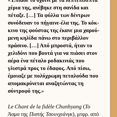
χέρια της, ανέβηκε στη σανίδα και
πέταξε. […] Τα φύλλα των δέντρων
συνόδευαν το πήγαι­νε-έλα της. Το κόκ­
κινο της φού­στας της έκανε μια χαρού­
μενη κηλίδα πάνω στο περιβάλ­λον
πράσινο. […] Από μπροστά, ήταν το
χελιδόνι που βουτά για να πιάσει στον
αέρα ένα πέταλο ροδακινιάς που
γλιστρά προς το έδαφος. Από πίσω,
έμοιαζε με πολύχρωμη πεταλούδα που
απομακρύνεται αναζητώντας τη
σύντροφό της.
»
Le Chant de la fidèle Chunhyang
(
Το
Άσμα της Πιστής Τσουν­χιάνγκ
), μτ­φρ. από