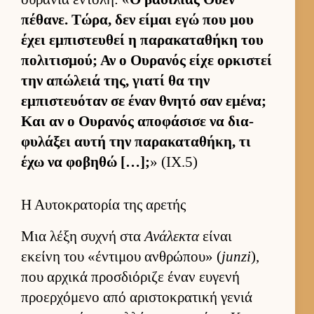
πέθανε. Τώρα, δεν εί­μαι εγώ που μου
έχει εμπιστευ­θεί η παρακαταθήκη του
πολιτισμού; Αν ο Ου­ρανός είχε ορ­κιστεί
την απώλειά της, γιατί θα την
εμπιστευόταν σε έναν θνητό σαν εμένα;
Και αν ο Ου­ρανός αποφάσισε να δια­
φυλάξει αυτή την παρακαταθήκη, τι
έχω να φοβηθώ […];
» (IX.5)
Η Αυτοκρατορία της αρετής
Μια λέξη συχνή στα
Ανάλεκτα
εί­ναι
εκείνη του «έντιμου αν­θρώπου» (
junzi
),
που αρ­χικά προσ­διόριζε έναν ευ­γενή
προερ­χόμενο από αριστοκρατική γενιά