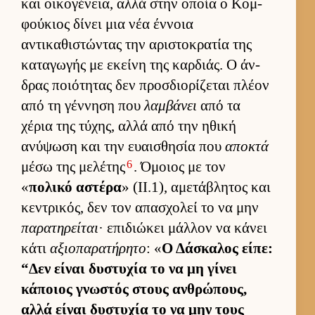
και οι­κογένεια, αλλά στην οποία ο Κομ­
φού­κιος δίνει μια νέα έν­νοια
αντικαθιστώντας την αριστοκρατία της
καταγωγής με εκείνη της καρ­διάς. Ο άν­
δρας ποιότητας δεν προσ­διο­ρίζεται πλέον
από τη γέν­νηση που
λαμβάνει
από τα
χέρια της τύχης, αλλά από την ηθική
ανύψωση και την ευαι­σθησία που
αποκτά
6
μέσω της μελέτης
. Όμοιος με τον
«
πολικό αστέρα
» (II.1), αμετάβλητος και
κεντρικός, δεν τον απασχολεί το να μην
παρατηρείται
· επιδιώκει μάλ­λον να κάνει
κάτι
αξιοπαρατήρητο
: «
Ο Δάσκαλος εί­πε:
“Δεν εί­ναι δυστυχία το να μη γίνει
κάποιος γνωστός στους αν­θρώπους,
αλλά εί­ναι δυστυχία το να μην τους