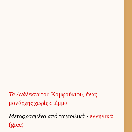
Τα Ανάλεκτα
του Κομφούκιου, ένας
μονάρχης χωρίς στέμμα
Μεταφρασμένο από τα γαλ­λικά
•
ελ­ληνικά
(grec)