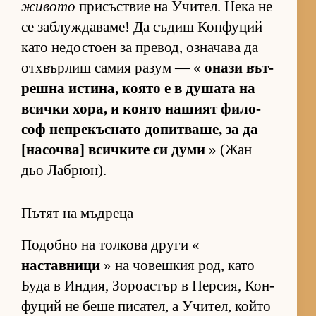
живото
при­със­т­вие на Учи­тел. Нека не
се заб­луж­да­ва­ме! Да съ­диш Кон­фу­ций
като не­дос­тоен за пре­вод, оз­на­чава да
от­х­вър­лиш са­мия ра­зум — «
онази вът­
решна ис­ти­на, ко­ято е в ду­шата на
всички хо­ра, и ко­ято на­шият фи­ло­
соф неп­ре­къс­нато до­пит­ва­ше, за да
[на­соч­ва] всич­ките си думи
» (Жан
дьо Лаб­рюн).
Пътят на мъдреца
По­добно на тол­кова други «
наставници
» на чо­веш­кия род, като
Буда в Ин­дия, Зо­ро­ас­тър в Пер­сия, Кон­
фу­ций не беше пи­са­тел, а Учи­тел, който