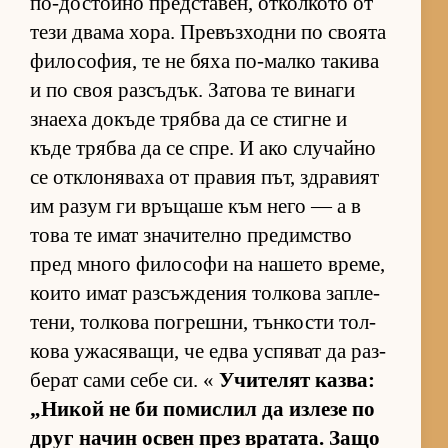
по-дос­тойно пред­с­та­вен, от­кол­кото от
тези двама хо­ра. Пре­въз­ходни по сво­ята
фи­ло­со­фия, те не бяха по-малко та­кива
и по своя раз­съ­дък. За­това те ви­наги
зна­еха до­къде трябва да се стигне и
къде трябва да се спре. И ако слу­чайно
се от­к­ло­ня­ваха от пра­вия път, здра­вият
им ра­зум ги връ­щаше към него — а в
това те имат зна­чи­телно пре­дим­с­тво
пред много фи­ло­софи на на­шето вре­ме,
ко­ито имат раз­съж­де­ния тол­кова зап­ле­
те­ни, тол­кова пог­реш­ни, тън­кости тол­
кова ужа­ся­ва­щи, че едва ус­пя­ват да раз­
бе­рат сами себе си. «
Учи­те­лят каз­ва:
„Ни­кой не би по­мис­лил да из­лезе по
друг на­чин ос­вен през вра­та­та. Защо