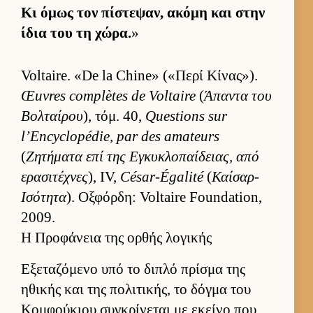
Κι όμως τον πίστεψαν, ακόμη και στην
ίδια του τη χώρα.
»
Voltaire. «De la Chine» («Περί Κίνας»).
Œuvres complètes de Voltaire
(
Άπαντα του
Βολ­ταί­ρου
), τόμ. 40,
Questions sur
l’Encyclopédie, par des amateurs
(
Ζητήματα επί της Εγκυκλοπαί­δειας, από
ερασιτέχνες
), IV,
César-Égalité
(
Καίσαρ-
Ισότητα
). Οξ­φόρ­δη: Voltaire Foundation,
2009.
Η Προφάνεια της ορθής λογικής
Εξεταζόμενο υπό το διπλό πρίσμα της
ηθικής και της πολιτικής, το δόγμα του
Κομ­φού­κιου συγκρίνεται με εκείνο που