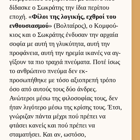
δίδασκε ο Σωκράτης την ίδια περίπου
εποχή. «
Φίλοι της λογικής, εχθροί του
εν­θου­σια­σμού
» (Βολ­ταί­ρος), ο Κομ­φού­
κιος και ο Σωκράτης έν­δυσαν την αρ­χαία
σοφία με αυτή τη γλυκύτητα, αυτή την
προφάνεια, αυτή την ηρεμία ικανές να αγ­
γίξουν τα πιο τραχιά πνεύ­ματα. Ποτέ ίσως
το αν­θρώπινο πνεύμα δεν εκ­
προσωπήθηκε με τόσο αξιο­πρεπή τρόπο
όσο από αυ­τούς τους δύο άν­δρες.
Ανώτεροι μέσω της φιλοσοφίας τους, δεν
ήταν λιγότερο μέσω της κρίσης τους. Έτσι,
γνώριζαν πάντα μέχρι πού πρέπει να
φτάσει κανείς και πού πρέπει να
σταματήσει. Και αν, ωστόσο,