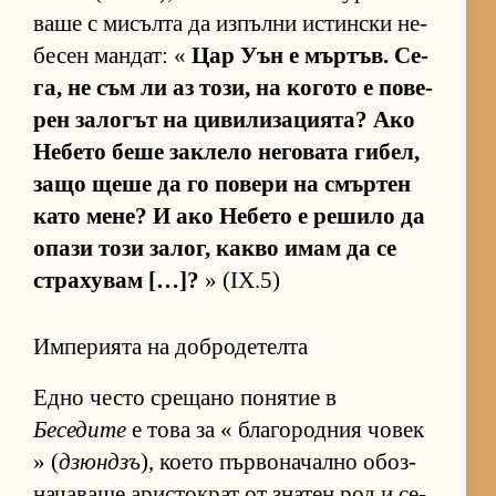
ваше с ми­сълта да из­пълни ис­тин­ски не­
бе­сен ман­дат: «
Цар Уън е мър­тъв. Се­
га, не съм ли аз то­зи, на ко­гото е по­ве­
рен за­ло­гът на ци­ви­ли­за­ци­я­та? Ако
Не­бето беше зак­лело не­го­вата ги­бел,
защо щеше да го по­вери на смър­тен
като ме­не? И ако Не­бето е ре­шило да
опази този за­лог, какво имам да се
стра­ху­вам […]?
» (IX.5)
Империята на добродетелта
Едно често сре­щано по­ня­тие в
Беседите
е това за « бла­го­род­ния чо­век
» (
дзюндзъ
), ко­ето пър­во­на­чално обоз­
на­ча­ваше арис­ток­рат от зна­тен род и се­