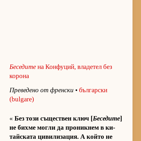
Беседите
на Конфуций, владетел без
корона
Пре­ве­дено от френ­ски
•
бъл­гар­ски
(bulgare)
«
Без този съ­щес­т­вен ключ [
Беседите
]
не бихме могли да про­ник­нем в ки­
тайс­ката ци­ви­ли­за­ция. А който не