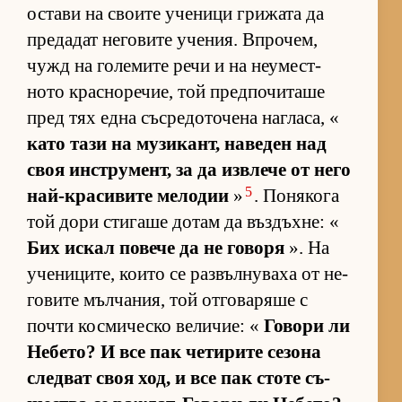
ос­тави на сво­ите уче­ници гри­жата да
пре­да­дат не­го­вите уче­ния. Впро­чем,
чужд на го­ле­мите речи и на не­у­мес­т­
ното крас­но­ре­чие, той пред­по­чи­таше
пред тях една със­ре­до­то­чена наг­ла­са, «
като тази на му­зи­кант, на­ве­ден над
своя ин­с­т­ру­мент, за да из­в­лече от него
5
най-кра­си­вите ме­ло­дии
»
. По­ня­кога
той дори сти­гаше до­там да въз­дъх­не: «
Бих ис­кал по­вече да не го­воря
». На
уче­ни­ци­те, ко­ито се раз­въл­ну­ваха от не­
го­вите мъл­ча­ния, той от­го­ва­ряше с
почти кос­ми­ческо ве­ли­чие: «
Го­вори ли
Не­бе­то? И все пак че­ти­рите се­зона
след­ват своя ход, и все пак стоте съ­