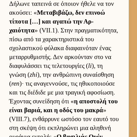
Δήλωνε ταπεινά σε όποιον ήθελε να τον
ακού­σει: «
Μεταβιβάζω, δεν επινοώ
τίποτα […] και αγαπώ την Αρ­
χαιότητα
» (VII.1). Στην πραγ­ματικότητα,
πίσω από τα χαρακτηριστικά του
σχολαστικού φύλακα δια­φαι­νόταν ένας
μεταρ­ρυθ­μιστής. Δεν αρ­κού­νταν στο να
δια­φυλάσ­σει τις τελετουρ­γίες (
li
), τη
γνώση (
zhi
), την αν­θρώπινη συναί­σθηση
(
ren
)· τις αναγεν­νού­σε, τις ηθικοποιούσε
και τις διέδιδε με μια τραγική αφοσίωση.
Έχοντας συνεί­δηση ότι «
η αποστολή του
εί­ναι βαριά, και η οδός του μακρά
»
(VIII.7), εν­θάρ­ρυνε ωστόσο τον εαυτό του
στη σκέψη ότι εκ­πληρώνει μια αληθινή
ου­ράνια εντολή: «
Ο βασιλιάς Ουέν