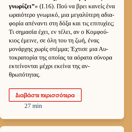
γνωρίζει”
» (I.16). Πού να βρει κανείς ένα
ωραιότερο γνωμικό, μια μεγαλύτερη αδια­
φορία απέναντι στη δόξα και τις επιτυχίες;
Τι σημασία έχει, εν τέλει, αν ο Κομ­φού­
κιος έμει­νε, σε όλη του τη ζωή, ένας
μονάρ­χης χωρίς στέμ­μα; Έχτισε μια Αυ­
τοκρατορία της οποίας τα αόρατα σύνορα
εκτεί­νονται μέχρι εκείνα της αν­
θρωπότητας.
Δια­βάστε περισ­σότερα
27 min