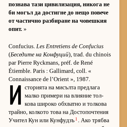
поз­нава тази ци­ви­ли­за­ция, ни­кога не
би мо­гъл да дос­тигне до нещо по­вече
от час­тично раз­би­ране на чо­веш­кия
опит.
»
Confucius.
Les Entretiens de Confucius
(
Бе­се­дите на Кон­фу­ций
), trad. du chinois
par Pierre Ryckmans, préf. de René
Étiemble. Paris : Gallimard, coll. «
Connaissance de l’Orient », 1987.
И
с­то­ри­ята на ми­сълта пред­лага
малко при­мери на вли­я­ние тол­
кова ши­роко об­х­ватно и тол­кова
трай­но, кол­кото това на Дос­то­поч­те­ния
1
Учи­тел Кун или Кун­фу­дзъ
. Ако трябва