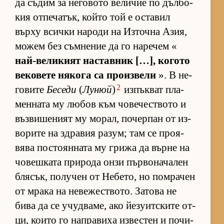
да съ­дим за не­го­вото ве­ли­чие по дъл­бо­
кия от­пе­ча­тък, който той е ос­та­вил
върху всички на­роди на Из­точна Азия,
мо­жем без съм­не­ние да го на­ре­чем «
най-ве­ли­кият нас­тав­ник […], ко­гото
ве­ко­вете ня­кога са про­из­вели
». В не­
2
го­вите
Беседи
(
Лунюй
)
из­пък­ват пла­
мен­ната му лю­бов към чо­ве­чес­т­вото и
въз­ви­ше­ният му мо­рал, по­чер­пан от из­
во­рите на здра­вия ра­зум; там се про­я­
вява пос­то­ян­ната му грижа да върне на
чо­веш­ката при­рода онзи пър­во­на­ча­лен
бля­сък, по­лу­чен от Не­бе­то, но пом­ра­чен
от мрака на не­ве­жес­т­во­то. За­това не
бива да се учуд­ва­ме, ако йе­зу­ит­с­ките от­
ци, ко­ито го нап­ра­виха из­вес­тен и по­чи­