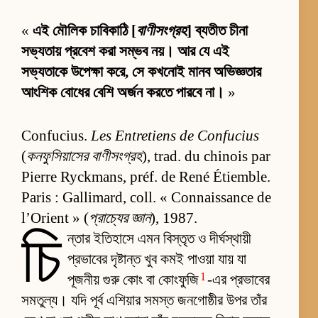
«
এই মৌলিক চাবিকাঠি [
বাণীসংগ্রহ
] ব্যতীত চীনা
সভ্যতায় প্রবেশ করা সম্ভব নয়। আর যে এই
সভ্যতাকে উপেক্ষা করে, সে কখনোই মানব অভিজ্ঞতার
আংশিক বোধের বেশি অর্জন করতে পারবে না।
»
Confucius.
Les Entretiens de Confucius
(
কনফুসিয়াসের বাণীসংগ্রহ
), trad. du chinois par
Pierre Ryckmans, préf. de René Étiemble.
Paris : Gallimard, coll. « Connaissance de
l’Orient » (
প্রাচ্যের জ্ঞান
), 1987.
চি
ন্তার ইতিহাসে এমন বিস্তৃত ও দীর্ঘস্থায়ী
প্রভাবের দৃষ্টান্ত খুব কমই পাওয়া যায় যা
1
পূজনীয় গুরু কোং বা কোংফুজি
-এর প্রভাবের
সমতুল্য। যদি পূর্ব এশিয়ার সমস্ত জনগোষ্ঠীর উপর তাঁর