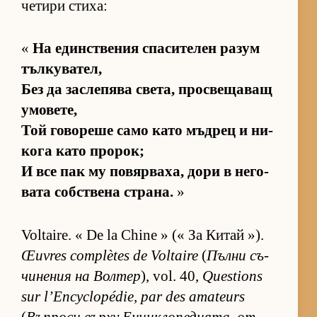
че­тири сти­ха:
«
На един­с­т­ве­ния спа­си­те­лен ра­зум
тъл­ку­ва­тел,
Без да зас­ле­пява све­та, прос­ве­ща­ващ
умо­ве­те,
Той го­во­реше само като мъд­рец и ни­
кога като про­рок;
И все пак му по­вяр­ва­ха, дори в не­го­
вата соб­с­т­вена стра­на.
»
Voltaire. « De la Chine » (« За Ки­тай »).
Œuvres complètes de Voltaire
(
Пълни съ­
чи­не­ния на Вол­тер
), vol. 40,
Questions
sur l’Encyclopédie, par des amateurs