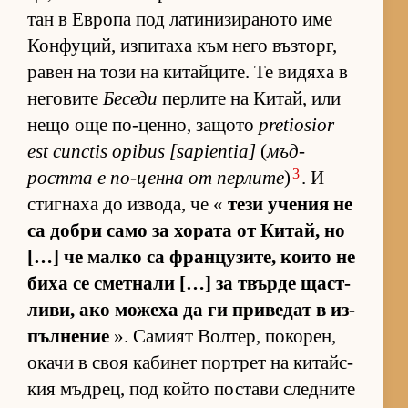
тан в Ев­ропа под ла­ти­ни­зи­ра­ното име
Кон­фу­ций, из­пи­таха към него въз­торг,
ра­вен на този на ки­тай­ци­те. Те ви­дяха в
не­го­вите
Беседи
пер­лите на Ки­тай, или
нещо още по-цен­но, за­щото
pretiosior
est cunctis opibus [sapientia]
(
мъд­
3
ростта е по-ценна от пер­лите
)
. И
стиг­наха до из­во­да, че «
тези уче­ния не
са добри само за хо­рата от Ки­тай, но
[…] че малко са фран­цу­зи­те, ко­ито не
биха се смет­нали […] за твърде щас­т­
ли­ви, ако мо­жеха да ги при­ве­дат в из­
пъл­не­ние
». Са­мият Вол­тер, по­ко­рен,
окачи в своя ка­би­нет пор­т­рет на ки­тайс­
кия мъд­рец, под който пос­тави след­ните