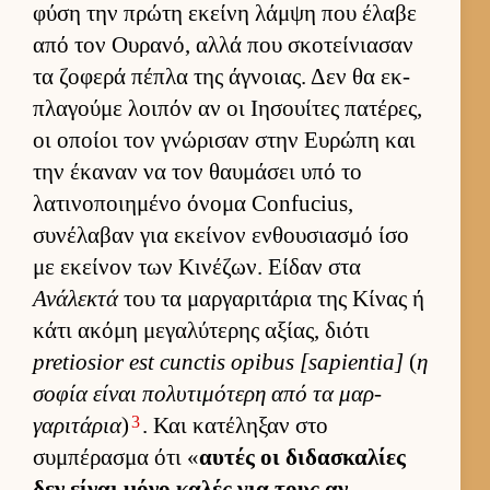
φύση την πρώτη εκείνη λάμψη που έλαβε
από τον Ου­ρανό, αλλά που σκοτεί­νια­σαν
τα ζοφερά πέπλα της άγνοιας. Δεν θα εκ­
πλαγούμε λοι­πόν αν οι Ιησουί­τες πατέρες,
οι οποίοι τον γνώρισαν στην Ευ­ρώπη και
την έκαναν να τον θαυ­μάσει υπό το
λατινοποι­ημένο όνομα Confucius,
συνέλαβαν για εκεί­νον εν­θου­σια­σμό ίσο
με εκεί­νον των Κινέζων. Εί­δαν στα
Ανάλεκτά
του τα μαρ­γαριτάρια της Κίνας ή
κάτι ακόμη μεγαλύτερης αξίας, διότι
pretiosior est cunctis opibus [sapientia]
(
η
σοφία εί­ναι πολυτιμότερη από τα μαρ­
3
γαριτάρια
)
. Και κατέληξαν στο
συμπέρασμα ότι «
αυ­τές οι διδασκαλίες
δεν εί­ναι μόνο καλές για τους αν­