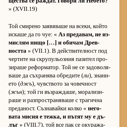
щес­тва се раж­дат. Го­вори ли Не­бе­то?
» (XVII.19)
Той сми­рено за­я­вя­ваше на все­ки, който
ис­каше да го чуе: «
Аз пре­да­вам, не из­
мис­лям нищо […] и оби­чам Древ­
ността
» (VII.1). В дейс­т­ви­тел­ност под
чер­тите на скру­пу­льоз­ния па­зи­тел про­
зи­раше ре­фор­ма­тор. Той не се за­до­во­ля­
ваше да съх­ра­нява об­ре­дите (
ли
), зна­ни­
ето (
джъ
), чув­с­т­вото за чо­веч­ност
(
жън
); той ги въз­раж­да­ше, мо­ра­ли­зи­
раше и раз­п­рос­т­ра­ня­ваше с тра­гична
пре­да­ност. Съз­на­вайки колко «
не­го­
вата ми­сия е теж­ка, и пъ­тят му е дъ­
лъг
» (VIII.7), той все пак се оку­ра­жа­