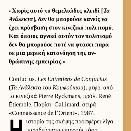
«
Χωρίς αυτό το θεμελιώδες κλειδί [
Τα
Ανάλεκτα
], δεν θα μπορούσε κανείς να
έχει πρόσβαση στον κινεζικό πολιτισμό.
Και όποιος αγνοεί αυ­τόν τον πολιτισμό
δεν θα μπορούσε ποτέ να φτάσει παρά
σε μια μερική κατανόηση της αν­
θρώπινης εμπει­ρίας.
»
Confucius.
Les Entretiens de Confucius
(
Τα Ανάλεκτα του Κομ­φού­κιου
), μτ­φρ. από
τα κινεζικά Pierre Ryckmans, πρόλ. René
Étiemble. Παρίσι: Gallimard, σειρά
«Connaissance de l’Orient», 1987.
Η
ιστορία της σκέψης προσφέρει λίγα
παραδείγ­ματα επιρ­ροής τόσο