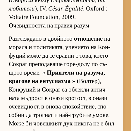
(
Въп­роси върху Ен­цик­ло­пе­ди­я­та, от
лю­би­тели
), IV,
César-Égalité
. Oxford :
Voltaire Foundation, 2009.
Очевидността на правия разум
Раз­г­леж­дано в двой­ното от­но­ше­ние на
мо­рала и по­ли­ти­ка­та, уче­ни­ето на Кон­
фу­ций може да се сравни с то­ва, ко­ето
Сок­рат пре­по­да­ваше го­ре-долу по съ­
щото вре­ме. «
При­я­тели на ра­зу­ма,
вра­гове на ен­ту­си­азма
» (Вол­тер),
Кон­фу­ций и Сок­рат са об­лекли ан­тич­
ната мъд­рост в онази кро­тост, в онази
оче­вид­ност, в онова спо­койс­т­вие, спо­
собни да трог­нат и най-гру­бите умо­ве.
Може би чо­веш­кият дух ни­кога не е бил