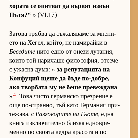
хо­рата се опит­ват да вър­вят из­вън
Пъ­тя?“
» (VI.17)
За­това трябва да съ­жа­ля­ваме за мне­ни­
ето на Хе­гел, кой­то, не на­ми­райки в
Беседите
нито едно от онези лу­та­ния,
ко­ито той на­ри­чаше фи­ло­со­фия, от­сече
с ужасна ду­ма: «
за ре­пу­та­ци­ята на
Кон­фу­ций щеше да бъде по-доб­ре,
ако твор­бата му не беше пре­веж­дана
4
»
. Това чисто гер­ман­ско през­ре­ние е
още по-ст­ран­но, тъй като Гер­ма­ния при­
те­жа­ва, с
Раз­го­во­рите на Гьоте
, една
книга из­к­лю­чи­телно близка ед­нов­ре­
менно по сво­ята ведра кра­сота и по