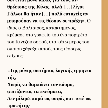
θρώπους της Κίνας, αλλά […] λίγοι
Γάλ­λοι θα ήταν […] πολύ ευ­τυχείς αν
μπορού­σαν να τις θέσουν σε πράξη
». Ο
ίδιος ο Βολ­ταί­ρος, κατακτημένος,
κρέμασε στο γραφείο του ένα πορ­τρέτο
του Κινέζου σοφού, στο κάτω μέρος του
οποίου χάραξε αυ­τούς τους τέσ­σερις
στίχους:
«
Της μόνης σωτήριας λογικής ερ­μηνευ­
τής,
Χωρίς να θαμπώνει τον κόσμο,
φωτίζοντας τα πνεύ­ματα,
Δεν μίλησε παρά ως σοφός και ποτέ ως
προφήτης·