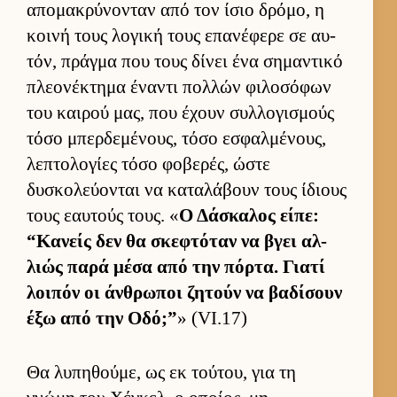
απομακρύνονταν από τον ίσιο δρόμο, η
κοινή τους λογική τους επανέφερε σε αυ­
τόν, πράγμα που τους δίνει ένα σημαντικό
πλεονέκτημα έναντι πολ­λών φιλοσόφων
του και­ρού μας, που έχουν συλ­λογισμούς
τόσο μπερ­δεμένους, τόσο εσφαλ­μένους,
λεπτολογίες τόσο φοβερές, ώστε
δυσκολεύ­ονται να καταλάβουν τους ίδιους
τους εαυ­τούς τους. «
Ο Δάσκαλος εί­πε:
“Κανείς δεν θα σκεφτόταν να βγει αλ­
λιώς παρά μέσα από την πόρ­τα. Γιατί
λοι­πόν οι άν­θρωποι ζητούν να βαδίσουν
έξω από την Οδό;”
» (VI.17)
Θα λυπηθού­με, ως εκ τού­του, για τη