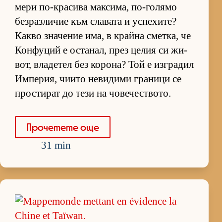
мери по-кра­сива мак­си­ма, по-го­лямо
без­раз­ли­чие към сла­вата и ус­пе­хи­те?
Какво зна­че­ние има, в крайна смет­ка, че
Кон­фу­ций е ос­та­нал, през це­лия си жи­
вот, вла­де­тел без ко­ро­на? Той е из­г­ра­дил
Им­пе­рия, чи­ито не­ви­дими гра­ници се
прос­ти­рат до тези на чо­ве­чес­т­во­то.
Про­че­тете още
31 min