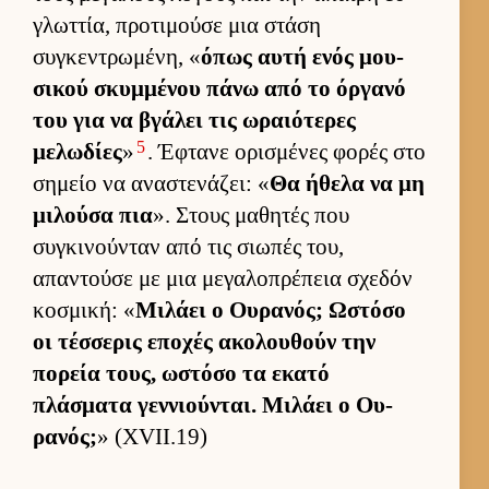
γλωτ­τία, προτιμούσε μια στάση
συγκεντρωμένη, «
όπως αυτή ενός μου­
σικού σκυμ­μένου πάνω από το όρ­γανό
του για να βγάλει τις ωραιότερες
5
μελωδίες
»
. Έφτανε ορισμένες φορές στο
σημείο να αναστενάζει: «
Θα ήθελα να μη
μιλούσα πια
». Στους μαθητές που
συγκινού­νταν από τις σιω­πές του,
απαντούσε με μια μεγαλοπρέπεια σχεδόν
κοσμική: «
Μιλάει ο Ου­ρανός; Ωστόσο
οι τέσ­σερις εποχές ακολου­θούν την
πορεία τους, ωστόσο τα εκατό
πλάσματα γεν­νιού­νται. Μιλάει ο Ου­
ρανός;
» (XVII.19)