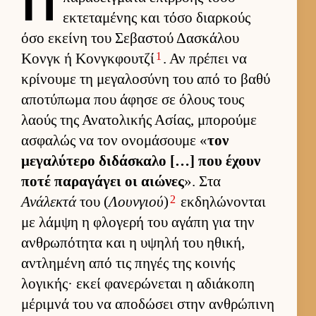
εκτεταμένης και τόσο διαρ­κούς
όσο εκείνη του Σεβαστού Δασκάλου
1
Κονγκ ή Κονγ­κφου­τζί
. Αν πρέπει να
κρίνουμε τη μεγαλοσύνη του από το βαθύ
αποτύπωμα που άφησε σε όλους τους
λαούς της Ανατολικής Ασίας, μπορούμε
ασφαλώς να τον ονομάσουμε «
τον
μεγαλύτερο διδάσκαλο […] που έχουν
ποτέ παραγάγει οι αιώνες
». Στα
2
Ανάλεκτά
του (
Λουνγιού
)
εκ­δηλώνονται
με λάμψη η φλογερή του αγάπη για την
αν­θρωπότητα και η υψηλή του ηθική,
αντλημένη από τις πηγές της κοι­νής
λογικής· εκεί φανερώνεται η αδιάκοπη
μέριμνά του να αποδώσει στην αν­θρώπινη