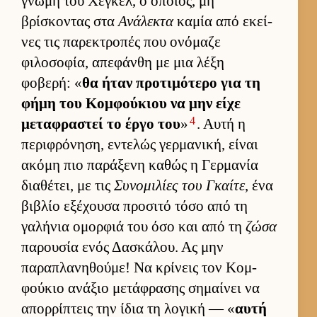
γνώμη του Χέγκελ, ο οποί­ος, μη
βρίσκοντας στα
Ανάλεκτα
καμία από εκεί­
νες τις παρεκτροπές που ονόμαζε
φιλοσοφία, απεφάνθη με μια λέξη
φοβερή: «
θα ήταν προτιμότερο για τη
φήμη του Κομ­φού­κιου να μην είχε
4
μεταφραστεί το έργο του
»
. Αυτή η
περιφρόνηση, εντελώς γερ­μανική, εί­ναι
ακόμη πιο παράξενη καθώς η Γερ­μανία
δια­θέτει, με τις
Συνομιλίες του Γκαίτε
, ένα
βιβλίο εξέχουσα προσιτό τόσο από τη
γαλήνια ομορ­φιά του όσο και από τη
ζώσα
παρου­σία ενός Δασκάλου. Ας μην
παραπλανηθού­με! Να κρίνεις τον Κομ­
φού­κιο ανάξιο μετάφρασης σημαί­νει να
απορ­ρίπτεις την ίδια τη λογική — «
αυτή