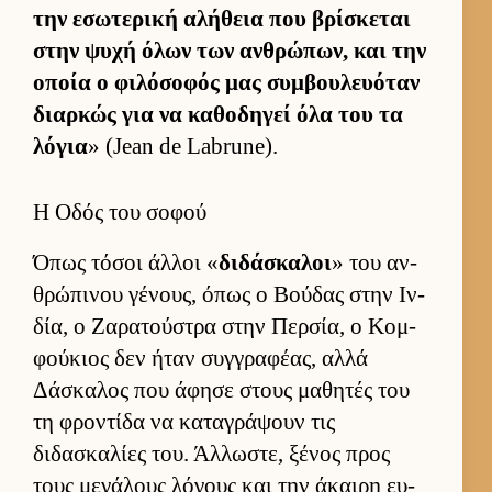
την εσωτερική αλήθεια που βρίσκεται
στην ψυχή όλων των αν­θρώπων, και την
οποία ο φιλόσοφός μας συμ­βου­λευόταν
διαρ­κώς για να καθοδηγεί όλα του τα
λόγια
» (Jean de Labrune).
Η Οδός του σοφού
Όπως τόσοι άλ­λοι «
διδάσκαλοι
» του αν­
θρώπινου γένους, όπως ο Βού­δας στην Ιν­
δία, ο Ζαρατού­στρα στην Περ­σία, ο Κομ­
φού­κιος δεν ήταν συγ­γραφέας, αλλά
Δάσκαλος που άφησε στους μαθητές του
τη φροντίδα να καταγράψουν τις
διδασκαλίες του. Άλ­λωστε, ξένος προς
τους μεγάλους λόγους και την άκαιρη ευ­