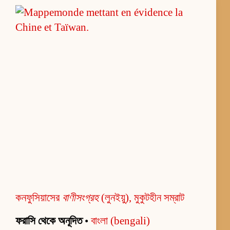
কনফুসিয়াসের
বাণীসংগ্রহ
(লুনইয়ু), মুকুটহীন সম্রাট
ফরাসি থেকে অনূদিত
•
বাংলা (bengali)