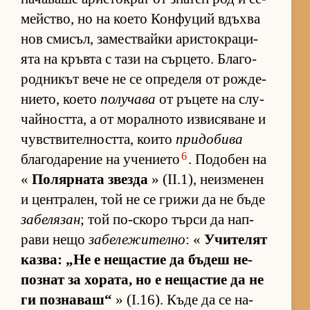
мейс­т­во, но на ко­ето Кон­фу­ций вдъхва
нов сми­съл, за­мес­т­вайки арис­ток­ра­ци­
ята на кръвта с тази на сър­це­то. Бла­го­
род­ни­кът вече не се оп­ре­деля от рож­де­
ни­е­то, ко­ето
получава
от ръ­цете на слу­
чай­ност­та, а от мо­рал­ното из­ви­ся­ване и
чув­с­т­ви­тел­ност­та, ко­ито
придобива
6
бла­го­да­ре­ние на уче­ни­ето
. По­до­бен на
«
По­ляр­ната звезда
» (II.1), не­из­ме­нен
и цен­т­ра­лен, той не се грижи да не бъде
забелязан
; той по-скоро търси да нап­
рави нещо
забележително
: «
Учи­те­лят
каз­ва: „Не е не­щас­тие да бъ­деш не­
поз­нат за хо­ра­та, но е не­щас­тие да не
ги поз­на­ваш“
» (I.16). Къде да се на­