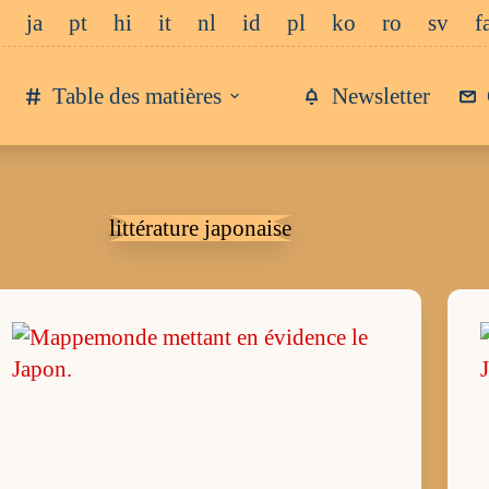
ja
pt
hi
it
nl
id
pl
ko
ro
sv
f
Table des matières
Newsletter
littérature japonaise