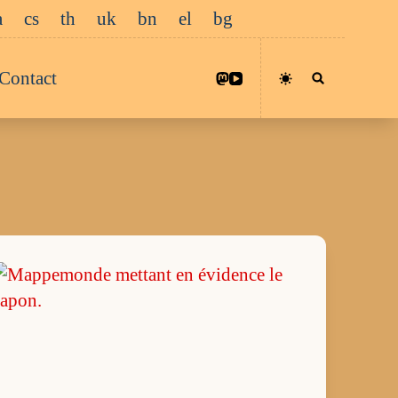
a
cs
th
uk
bn
el
bg
Contact