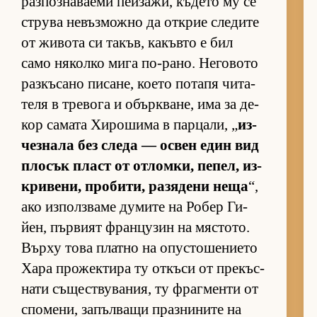
раз­поз­на­ва­еми пей­за­жи, къ­дето му се
струва не­въз­можно да от­к­рие сле­дите
от жи­вота си та­къв, ка­къвто е бил
само ня­колко мига по-ра­но. Не­го­вото
раз­къ­сано пи­са­не, ко­ето по­тапя чи­та­
теля в тре­вога и обър­к­ва­не, има за де­
кор са­мата Хи­ро­шима в пар­ца­ли, „
из­
чез­нала без следа — ос­вен един вид
пло­сък пласт от от­лом­ки, пе­пел, из­
к­ри­ве­ни, про­би­ти, ра­зя­дени неща
“,
ако из­пол­з­ваме ду­мите на Ро­бер Ги­
йен, пър­вият фран­цу­зин на мяс­то­то.
Върху това платно на опус­то­ше­ни­ето
Хара про­жек­тира ту от­къси от пре­къс­
нати съ­щес­т­ву­ва­ния, ту фраг­менти от
спо­ме­ни, за­пъл­ващи праз­ни­ните на