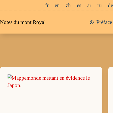
Passer
fr
en
zh
es
ar
ru
de
au
contenu
Notes du mont Royal
Préface