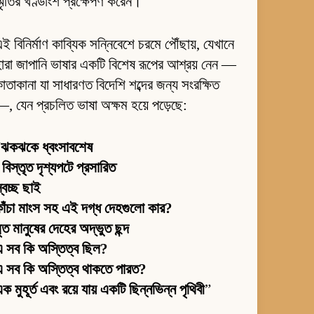
্মৃতির খণ্ডাংশ প্রক্ষেপণ করেন।
ই বিনির্মাণ কাব্যিক সন্নিবেশে চরমে পৌঁছায়, যেখানে
ারা জাপানি ভাষার একটি বিশেষ রূপের আশ্রয় নেন —
াতাকানা যা সাধারণত বিদেশি শব্দের জন্য সংরক্ষিত
, যেন প্রচলিত ভাষা অক্ষম হয়ে পড়েছে:
“
ঝকঝকে ধ্বংসাবশেষ
 বিস্তৃত দৃশ্যপটে প্রসারিত
্বচ্ছ ছাই
াঁচা মাংস সহ এই দগ্ধ দেহগুলো কার?
ৃত মানুষের দেহের অদ্ভুত ছন্দ
 সব কি অস্তিত্ব ছিল?
 সব কি অস্তিত্ব থাকতে পারত?
ক মুহূর্ত এবং রয়ে যায় একটি ছিন্নভিন্ন পৃথিবী
”