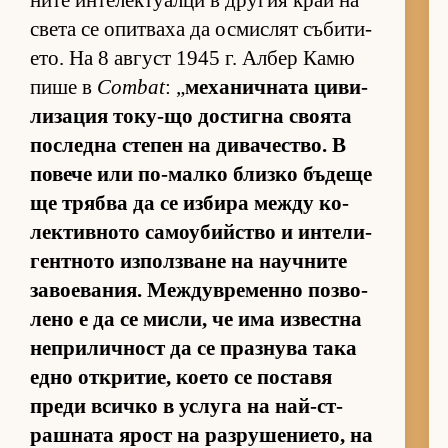
ните ин­те­лек­ту­алци в дру­гия край на
света се опит­ваха да ос­мис­лят съ­би­ти­
е­то. На 8 ав­густ 1945 г. Ал­бер Камю
пише в
Combat
: „
ме­ха­нич­ната ци­ви­
ли­за­ция то­ку-що дос­тигна сво­ята
пос­ледна сте­пен на ди­ва­чес­т­во. В
по­вече или по-малко близко бъ­деще
ще трябва да се из­бира между ко­
лек­тив­ното са­мо­у­бийс­тво и ин­те­ли­
ген­т­ното из­пол­з­ване на на­уч­ните
за­во­е­ва­ния. Меж­дув­ре­менно поз­во­
лено е да се мис­ли, че има из­вес­тна
неп­ри­лич­ност да се праз­нува така
едно от­к­ри­тие, ко­ето се пос­тавя
преди всичко в ус­луга на най-ст­
раш­ната ярост на раз­ру­ше­ни­е­то, на