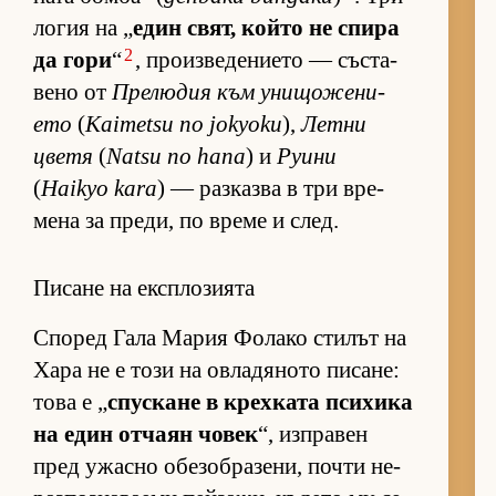
ло­гия на „
един свят, който не спира
2
да гори
“
, про­из­ве­де­ни­ето — със­та­
вено от
Пре­лю­дия към уни­що­же­ни­
ето
(
Kaimetsu no jokyoku
),
Летни
цветя
(
Natsu no hana
) и
Руини
(
Haikyo kara
) — раз­казва в три вре­
мена за пре­ди, по време и след.
Писане на експлозията
Спо­ред Гала Ма­рия Фо­лако сти­лът на
Хара не е този на ов­ла­дя­ното пи­са­не:
това е „
спус­кане в крех­ката пси­хика
на един от­чаян чо­век
“, из­п­ра­вен
пред ужасно обе­зоб­ра­зе­ни, почти не­