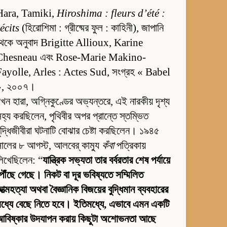
Hara, Tamiki,
Hiroshima : fleurs d’été :
écits
(হিরোশিমা : গ্রীষ্মের ফুল : কাহিনী), জাপানি
থেকে অনুবাদ Brigitte Allioux, Karine
Chesneau এবং Rose-Marie Makino-
Fayolle, Arles : Actes Sud, সংগ্রহ « Babel
», ২০০৭।
খন হারা, অগ্নিকুণ্ডের অভ্যন্তরে, এই নারকীয় দৃশ্য
হ্য করছিলেন, পৃথিবীর অপর প্রান্তে স্তম্ভিত
ুদ্ধিজীবীরা ঘটনাটি বোঝার চেষ্টা করছিলেন। ১৯৪৫
ালের ৮ আগস্ট, আলবের্ কাম্যু
কঁবা
পত্রিকায়
িখেছিলেন: “
যান্ত্রিক সভ্যতা তার বর্বরতার শেষ পর্যায়ে
ৌঁছে গেছে। নিকট বা দূর ভবিষ্যতে সম্মিলিত
ত্মহত্যা অথবা বৈজ্ঞানিক বিজয়ের বুদ্ধিমান ব্যবহারের
ধ্যে বেছে নিতে হবে। ইতিমধ্যে, এভাবে এমন একটি
আবিষ্কার উদযাপন করায় কিছুটা অশোভনতা আছে