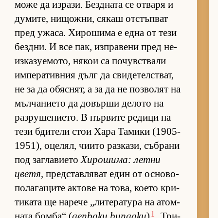
може да из­ра­зи. Без­д­ната се от­варя и
ду­ми­те, ни­щож­ни, ся­каш от­с­тъп­ват
пред ужа­са. Хи­ро­шима е една от тези
без­д­ни. И все пак, из­п­ра­вени пред не­
из­ка­зу­е­мо­то, ня­кои са по­чув­с­т­вали
им­пе­ра­тив­ния дълг да сви­де­тел­с­т­ват,
не за да обяс­нят, а за да не поз­во­лят на
мъл­ча­ни­ето да до­върши де­лото на
раз­ру­ше­ни­е­то. В пър­вите ре­дици на
тези бди­тели стои Хара Та­мики (1905-
1951), оце­лял, чи­ито раз­ка­зи, съб­рани
под заг­ла­ви­ето
Хи­ро­ши­ма: летни
цветя
, пред­с­тав­ля­ват един от ос­но­во­
по­ла­га­щите ак­тове на то­ва, ко­ето кри­
ти­ката ще на­рече „ли­те­ра­тура на атом­
1
ната бом­ба“ (
genbaku bungaku
)
. Три­