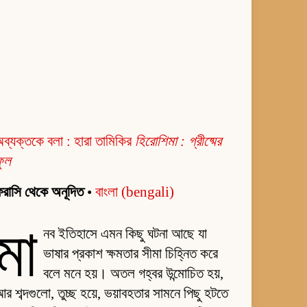
ব্যক্তকে বলা : হারা তামিকির
হিরোশিমা : গ্রীষ্মের
ফুল
রাসি থেকে অনূদিত
•
বাংলা (bengali)
মা
নব ইতিহাসে এমন কিছু ঘটনা আছে যা
ভাষার প্রকাশ ক্ষমতার সীমা চিহ্নিত করে
বলে মনে হয়। অতল গহ্বর উন্মোচিত হয়,
র শব্দগুলো, তুচ্ছ হয়ে, ভয়াবহতার সামনে পিছু হটতে