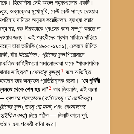
থাকে। হিরোশিমা সেই অতল গহ্বরগুলোর একটি।
বুও, অব্যক্তের মুখোমুখি, কেউ কেউ সাক্ষ্য দেওয়ার
পরিহার্য দায়িত্ব অনুভব করেছিলেন, ব্যাখ্যা করার
ন্য নয়, বরং নীরবতাকে ধ্বংসের কাজ সম্পূর্ণ করতে না
েওয়ার জন্য। এই প্রহরীদের প্রথম সারিতে দাঁড়িয়ে
আছেন হারা তামিকি (১৯০৫-১৯৫১), একজন জীবিত
াক্ষী, যাঁর
হিরোশিমা : গ্রীষ্মের ফুল
শিরোনামে
সংকলিত কাহিনীগুলো সমালোচকরা যাকে “পারমাণবিক
1
োমার সাহিত্য” (
গেনবাকু বুঙ্গাকু
)
বলে অভিহিত
রেছেন তার অন্যতম প্রতিষ্ঠামূলক রচনা। “
যে পৃথিবী
2
্বলতে থেকে শেষ হয় না
”
তার ত্রিলজি, এই রচনা
—
ধ্বংসের প্রস্তাবনা
(
কাইমেৎসু নো জোকিওকু
),
্রীষ্মের ফুল
(
নাৎসু নো হানা
) এবং
ধ্বংসাবশেষ
হাইকিও কারা
) নিয়ে গঠিত — তিনটি কালে পূর্ব,
র্তমান এবং পরবর্তী বর্ণনা করে।