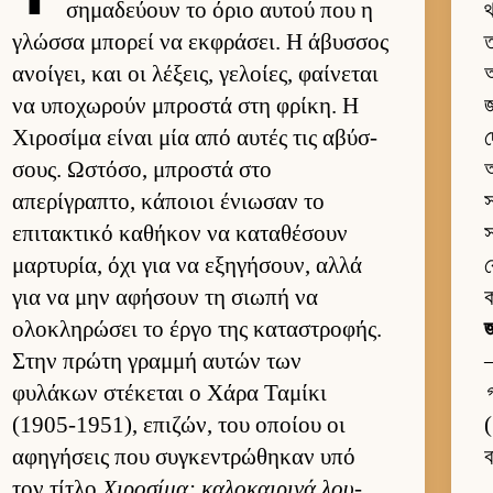
σημαδεύ­ουν το όριο αυ­τού που η
γλώσσα μπορεί να εκ­φράσει. Η άβυσ­σος
ত
ανοί­γει, και οι λέξεις, γελοί­ες, φαί­νεται
অ
να υποχωρούν μπροστά στη φρίκη. Η
জ
Χιροσίμα εί­ναι μία από αυ­τές τις αβύσ­
দ
σους. Ωστόσο, μπροστά στο
απερίγραπτο, κάποιοι ένιω­σαν το
স
επιτακτικό καθήκον να καταθέσουν
μαρ­τυρία, όχι για να εξηγήσουν, αλλά
ব
για να μην αφήσουν τη σιωπή να
ক
ολοκληρώσει το έργο της καταστροφής.
জ
Στην πρώτη γραμμή αυ­τών των
φυλάκων στέκεται ο Χάρα Ταμίκι
গ
(1905-1951), επιζών, του οποίου οι
(
αφηγήσεις που συγκεντρώθηκαν υπό
ব
τον τίτλο
Χιροσίμα: καλοκαι­ρινά λου­