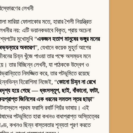
িস্ফোরণের লেখনী
ালা মারিয়া ফোলাকোর মতে, হারার শৈলী নিয়ন্ত্রিত
েখনীর নয়: এটি ভয়ানকভাবে বিকৃত, প্রায় অচেনা
ৃশ্যপটের মুখোমুখি “
একজন হতাশ মানুষের ভঙ্গুর মনের
অভ্যন্তরে অবতরণ
”, যেখানে কয়েক মুহূর্ত আগের
ীবনের চিহ্ন খুঁজে পাওয়া তার পক্ষে অসম্ভব মনে
য়। তার বিচ্ছিন্ন লেখনী, যা পাঠককে উদ্বেগ ও
িভ্রান্তিতে নিমজ্জিত করে, তার পটভূমিতে রয়েছে
িন্নভিন্ন হিরোশিমা নিজেই, “
কোনো চিহ্ন না রেখে
দৃশ্য হয়ে গেছে — ধ্বংসস্তূপ, ছাই, বাঁকানো, ফাটা,
্ষয়প্রাপ্ত জিনিসের এক ধরনের সমতল স্তর ছাড়া
”
টনাস্থলে প্রথম ফরাসি রবার্ট গিয়ঁর ভাষায়। এই
িষাদের পটভূমিতে হারা কখনও বাধাপ্রাপ্ত অস্তিত্বের
ণ্ড, কখনও ছিন্ন বাস্তবতার শূন্যতা পূরণ করতে