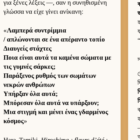
για ξένες λέξεις —, σαν η συνηθισμένη
ব
γλώσσα να είχε γίνει ανίκανη:
ভ
হ
«
Λαμπερά συντρίμ­μια
য
/ απλώνονται σε ένα απέραντο τοπίο
Διαυ­γείς στάχτες
Ποια εί­ναι αυτά τα καμένα σώματα με
স
τις γυμνές σάρ­κες;
ক
Παράξενος ρυθ­μός των σωμάτων
দ
νεκρών αν­θρώπων
ক
Υπήρ­ξαν όλα αυ­τά;
স
Μπόρεσαν όλα αυτά να υπάρ­ξουν;
ব
Μια στιγμή και μένει ένας γδαρ­μένος
হ
κόσμος
»
—
আ