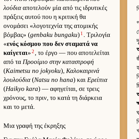
λού­δια
αποτελούν μία από τις ιδρυτικές
ব
πράξεις αυ­τού που η κριτική θα
গ
ονομάσει «λογοτεχνία της ατομικής
ল
1
βόμ­βας» (
genbaku bungaku
)
. Τριλογία
দ
«
ενός κόσμου που δεν σταματά να
2
καί­γεται
»
, το έργο — που αποτελεί­ται
জ
από τα
Προοί­μιο στην καταστροφή
হ
(
Kaimetsu no jokyoku
),
Καλοκαι­ρινά
ব
λου­λού­δια
(
Natsu no hana
) και
Ερείπια
ছ
(
Haikyo kara
) — αφηγεί­ται, σε τρεις
অ
χρόνους, το πριν, το κατά τη διάρ­κεια
ক
και το μετά.
ঘ
ব
Μια γραφή της έκρηξης
খ