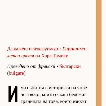
Да кажеш неизказуемото:
Хи­ро­ши­ма:
летни цветя
на Хара Тамики
Пре­ве­дено от френ­ски
•
бъл­гар­ски
(bulgare)
И
ма съ­би­тия в ис­то­ри­ята на чо­ве­
чес­т­во­то, ко­ито ся­каш бе­ле­жат
гра­ни­цата на то­ва, ко­ето ези­кът