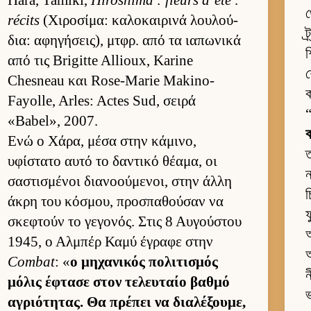
Hara, Tamiki,
Hiroshima : fleurs d’été :
থ
récits
(Χιροσίμα: καλοκαι­ρινά λου­λού­
ট
δια: αφηγήσει­ς), μτ­φρ. από τα ια­πωνικά
শ
από τις Brigitte Allioux, Karine
শ
Chesneau και Rose-Marie Makino-
ক
Fayolle, Arles: Actes Sud, σειρά
«Babel», 2007.
Ενώ ο Χάρα, μέσα στην κάμινο,
ত
υφίστατο αυτό το δαντικό θέαμα, οι
ন
σαστισμένοι δια­νοού­μενοι, στην άλλη
চ
άκρη του κόσμου, προσπαθού­σαν να
ফ
σκεφτούν το γεγονός. Στις 8 Αυ­γού­στου
আ
1945, ο Αλ­μπέρ Καμύ έγραφε στην
আ
Combat
: «
ο μηχανικός πολιτισμός
ন
μόλις έφτασε στον τελευ­ταίο βαθμό
ভ
αγριότητας. Θα πρέπει να δια­λέξου­με,