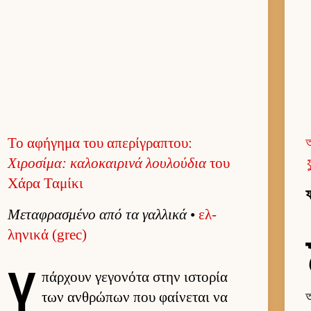
Το αφήγημα του απερίγραπτου:
অ
Χιροσίμα: καλοκαι­ρινά λου­λού­δια
του
Χάρα Ταμίκι
ফ
Μεταφρασμένο από τα γαλ­λικά
•
ελ­
ληνικά (grec)
Υ
πάρ­χουν γεγονότα στην ιστορία
των αν­θρώπων που φαί­νεται να
আ