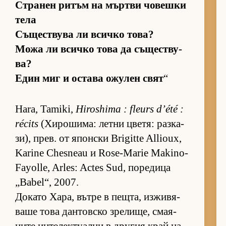
Стра­нен ри­тъм на мър­тви чо­вешки
тела
Съ­щес­т­вува ли всичко то­ва?
Можа ли всичко това да съ­щес­т­ву­
ва?
Един миг и ос­тава ожу­лен свят
“
Hara, Tamiki,
Hiroshima : fleurs d’été :
récits
(Хи­ро­ши­ма: летни цве­тя: раз­ка­
зи), прев. от япон­ски Brigitte Allioux,
Karine Chesneau и Rose-Marie Makino-
Fayolle, Arles: Actes Sud, по­ре­дица
„Babel“, 2007.
До­като Ха­ра, вътре в пещ­та, из­жи­вя­
ваше това дан­тов­ско зре­ли­ще, сма­я­