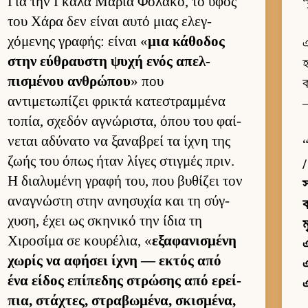
Για την Γκάλα Μαρία Φολάκο, το ύφος
স
του Χάρα δεν εί­ναι αυτό μιας ελεγ­
χόμενης γραφής: εί­ναι «
μια κάθοδος
এ
στην εύ­θραυ­στη ψυχή ενός απελ­
হ
πισμένου αν­θρώπου
» που
ক
αντιμετωπίζει φρικτά κατεστραμ­μένα
—
τοπία, σχεδόν αγνώριστα, όπου του φαί­
νεται αδύνατο να ξαναβρεί τα ίχνη της
ζωής του όπως ήταν λίγες στιγ­μές πριν.
/
Η δια­λυμένη γραφή του, που βυθίζει τον
স
αναγνώστη στην ανησυχία και τη σύγ­
ক
χυση, έχει ως σκηνικό την ίδια τη
ম
Χιροσίμα σε κου­ρέλια, «
εξαφανισμένη
এ
χωρίς να αφήσει ίχνη — εκτός από
এ
ένα εί­δος επίπεδης στρώσης από ερεί­
এ
πια, στάχτες, στραβωμένα, σκισμένα,