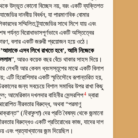
েকে উদ্ভূত কোনো বিচ্ছেদ নয়, বরং একটি ব্যক্তিগত
্র্যাজেডির দানবীয় বিবর্ধন, যা পারমাণবিক বোমার
িকারদের সম্মিলিত ট্র্যাজেডির সাথে মিশে যায় এবং
েষ পর্যন্ত বিরোধাভাসপূর্ণভাবে একটি অস্তিত্বের
ারণ, বলার একটি জরুরী প্রয়োজন হয়ে ওঠে।
“
’আমাকে এসব লিখে রাখতে হবে’, আমি নিজেকে
বললাম
”, আরও কয়েক বছর বেঁচে থাকার সাহস দিয়ে।
ার লেখনী আর কেবল ধ্বংসস্তূপের মাঝে একটি বিলাপ
য়; এটি হিরোশিমার একটি স্মৃতিসৌধে রূপান্তরিত হয়,
িরকালের জন্য সবচেয়ে বিশাল সমাধির উপর রাখা কিছু
4
ুল; আমেরিকান দখলদার বাহিনীর সেন্সরশিপ
দ্বারা
রোপিত নীরবতার বিরুদ্ধে, অথবা “পরমাণু
ক্রান্ত” (
হিবাকুশা
) দের প্রতি বৈষম্য থেকে জন্মানো
ীরবতার বিরুদ্ধেও একটি প্রতিরোধের কাজ, যাদের দাগ
য় এবং প্রত্যাখ্যানের জন্ম দিয়েছিল।