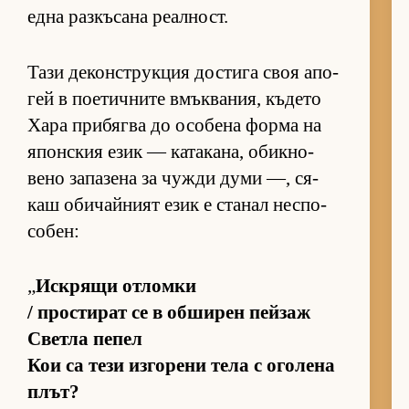
една раз­къ­сана ре­ал­ност.
Тази де­кон­с­т­рук­ция дос­тига своя апо­
гей в по­е­тич­ните вмък­ва­ния, къ­дето
Хара при­бягва до осо­бена форма на
япон­с­кия език — ка­та­ка­на, обик­но­
вено за­па­зена за чужди думи —, ся­
каш оби­чай­ният език е ста­нал нес­по­
со­бен:
„
Ис­к­рящи от­ломки
/ прос­ти­рат се в об­ши­рен пей­заж
Светла пе­пел
Кои са тези из­го­рени тела с ого­лена
плът?