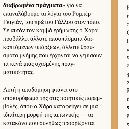
δια­βρωμένα πράγ­ματα
» για να
επαναλάβουμε τα λόγια του Ρομπέρ
r
Γκιγιάν, του πρώτου Γάλ­λου στον τόπο.
Σε αυ­τόν τον καμβά ερήμωσης ο Χάρα
προβάλ­λει άλ­λοτε αποσπάσματα δια­
κοπτόμενων υπάρ­ξεων, άλ­λοτε θραύ­
σματα μνήμης που έρ­χονται να γεμίσουν
য
τα κενά μιας σχισμένης πραγ­
স
ματικότητας.
ব
স
Αυτή η αποδόμηση φτάνει στο
ল
αποκορύφωμά της στις ποι­ητικές παρεμ­
প
βολές, όπου ο Χάρα καταφεύ­γει σε μια
আ
ιδιαί­τερη μορφή της ια­πωνικής — τα
ম
κατακάνα που συνήθως προορίζονται