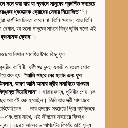
লে মনে করা যায় যা প্রথমে মানুষের প্রদর্শিত সবচেয়ে
3
য়ঙ্কর ধ্বংসাত্মক ক্রোধের সেবায় নিয়োজিত
”
।
ারা দার্শনিক চিন্তা করেন না, তিনি দেখান; আর তিনি
া দেখান, তা হলো মানুষের মাংসে বিদ্ধ ছুরির মতো এই
“
ধ্বংসাত্মক ক্রোধ
”।
বচেয়ে বিশাল সমাধির উপর কিছু ফুল
েন্দ্রীয় কাহিনী,
গ্রীষ্মের ফুল
, একটি অন্তরঙ্গ শোক
িয়ে শুরু হয়: “
আমি শহরে বের হলাম এবং ফুল
িনলাম, কারণ আমি আমার স্ত্রীর সমাধিতে যাওয়ার
িদ্ধান্ত নিয়েছিলাম
”। হারার জন্য, পৃথিবীর শেষ এক
ছর আগেই শুরু হয়েছিল। তিনি তার স্ত্রী সাদাএকে
ারিয়েছিলেন — তার হৃদয়ের সবচেয়ে প্রিয় ব্যক্তিকে
 এবং তার সাথে, এই জীবনের সবচেয়ে বিশুদ্ধ
নন্দ। ১৯৪৫ সালের ৬ আগস্টের বিপর্যয় তাই শূন্য