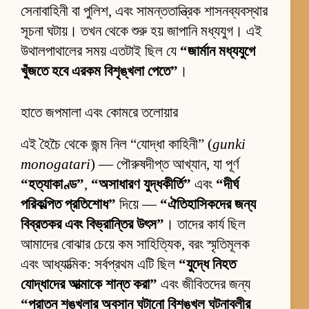
সেনাবাহিনী বা পুলিশ, এবং সামন্ততান্ত্রিক শাসনব্যবস্থার
সূচনা ঘটায়। তখন থেকে শুরু হয় জাপানি মধ্যযুগ। এই
উথালপাথালের সময় এতটাই ছিল যে
“জার্মান মধ্যযুগে
খুঁজতে হবে এরকম বিশৃঙ্খলা পেতে”
।
হাতে জপমালা এবং কোমরে তলোয়ার
এই হৈচৈ থেকে জন্ম নিল “যোদ্ধা কাহিনী” (
gunki
monogatari
) — পৌরুষদীপ্ত আখ্যান, যা পূর্ণ
“হত্যাকাণ্ড”
,
“অসাধারণ যুদ্ধকীর্তি”
এবং
“দীর্ঘ
পরিকল্পিত প্রতিশোধ”
দিয়ে —
“ঐতিহাসিকদের জন্য
বিব্রতকর এবং বিভ্রান্তির উৎস”
। তাদের কার্য ছিল
আমাদের বোঝার চেয়ে কম সাহিত্যিক, বরং স্মৃতিমূলক
এবং আধ্যাত্মিক: সর্বপ্রথম এটি ছিল
“যুদ্ধে নিহত
যোদ্ধাদের আত্মাকে শান্ত করা”
এবং জীবিতদের জন্য
“পুরাতন শৃঙ্খলার অবসান ঘটানো বিশৃঙ্খল ঘটনাবলীর