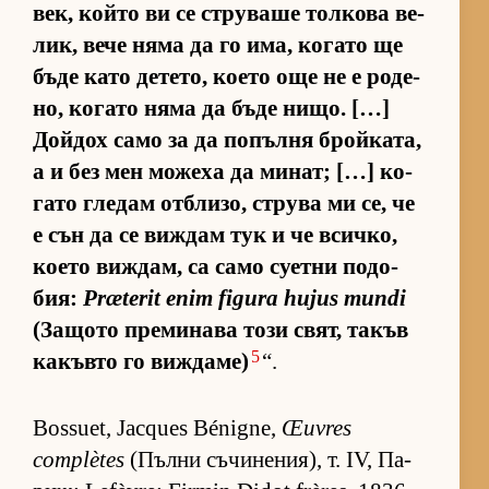
век, който ви се стру­ваше тол­кова ве­
лик, вече няма да го има, ко­гато ще
бъде като де­те­то, ко­ето още не е ро­де­
но, ко­гато няма да бъде ни­що. […]
Дой­дох само за да по­пълня брой­ка­та,
а и без мен мо­жеха да ми­нат; […] ко­
гато гле­дам от­б­ли­зо, струва ми се, че
е сън да се виж­дам тук и че всич­ко,
ко­ето виж­дам, са само су­етни по­до­
бия:
Præterit enim figura hujus mundi
(За­щото пре­ми­нава този свят, та­къв
5
ка­къвто го виж­да­ме)
“.
Bossuet, Jacques Bénigne,
Œuvres
complètes
(Пълни съ­чи­не­ни­я), т. IV, Па­