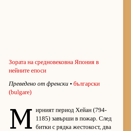
Зората на средновековна Япония в
нейните епоси
Пре­ве­дено от френ­ски
•
бъл­гар­ски
(bulgare)
М
ир­ният пе­риод Хе­йан (794-
1185) за­върши в по­жар. След
битки с рядка жес­то­кост, два