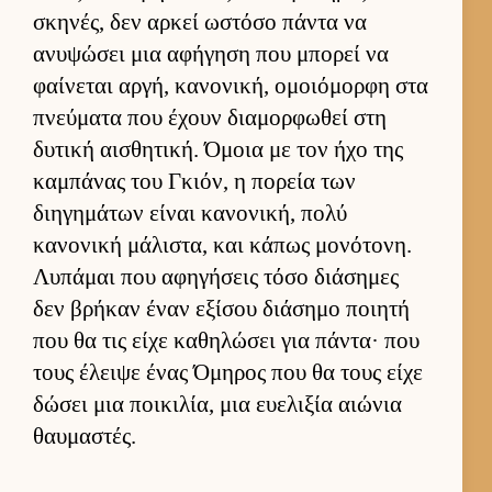
σκηνές, δεν αρ­κεί ωστόσο πάντα να
ανυψώσει μια αφήγηση που μπορεί να
φαί­νεται αρ­γή, κανονική, ομοιόμορφη στα
πνεύ­ματα που έχουν δια­μορ­φωθεί στη
δυτική αι­σθητική. Όμοια με τον ήχο της
καμπάνας του Γκιόν, η πορεία των
διηγημάτων εί­ναι κανονική, πολύ
κανονική μάλιστα, και κάπως μονότονη.
Λυπάμαι που αφηγήσεις τόσο διάσημες
δεν βρήκαν έναν εξίσου διάσημο ποι­ητή
που θα τις είχε καθηλώσει για πάντα· που
τους έλειψε ένας Όμηρος που θα τους είχε
δώσει μια ποι­κιλία, μια ευ­ελιξία αιώνια
θαυ­μαστές.