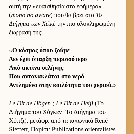
αυτή την «ευαι­σθησία στο εφήμερο»
(
mono no aware
) που θα βρει στο
Το
Διήγημα των Χεϊκέ
την πιο ολοκληρωμένη
έκ­φρασή της:
«
Ο κόσμος όπου ζούμε
Δεν έχει ύπαρξη περισ­σότερο
Από ακτίνα σελήνης
Που αντανακλάται στο νερό
Αντλημένο στην κοι­λότητα του χεριού.
»
Le Dit de Hôgen ; Le Dit de Heiji
(Το
Διήγημα του Χόγκεν· Το Διήγημα του
Χέιτζι), μετάφρ. από τα ια­πωνικά René
Sieffert, Παρίσι: Publications orientalistes