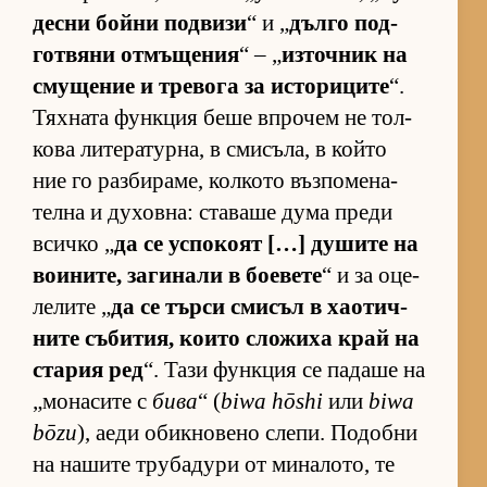
десни бойни под­визи
“ и „
дълго под­
гот­вяни от­мъ­ще­ния
“ – „
из­точ­ник на
сму­ще­ние и тре­вога за ис­то­ри­ците
“.
Тях­ната фун­к­ция беше впро­чем не тол­
кова ли­те­ра­тур­на, в сми­съ­ла, в който
ние го раз­би­ра­ме, кол­кото въз­по­ме­на­
телна и ду­хов­на: ста­ваше дума преди
всичко „
да се ус­по­коят […] ду­шите на
во­и­ни­те, за­ги­нали в бо­е­вете
“ и за оце­
ле­лите „
да се търси сми­съл в ха­о­тич­
ните съ­би­тия, ко­ито сло­жиха край на
ста­рия ред
“. Тази фун­к­ция се па­даше на
„мо­на­сите с
бива
“ (
biwa hōshi
или
biwa
bōzu
), аеди обик­но­вено сле­пи. По­добни
на на­шите тру­ба­дури от ми­на­ло­то, те