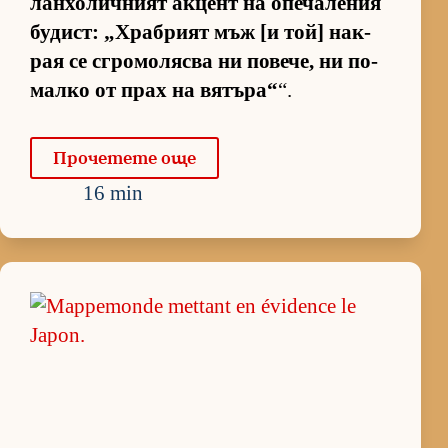
лан­хо­лич­ният ак­цент на опе­ча­ле­ния
бу­дист: „Храб­рият мъж [и той] нак­
рая се сгро­мо­лясва ни по­ве­че, ни по-
малко от прах на вя­тъ­ра“
“.
Про­че­тете още
16 min