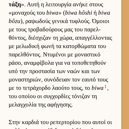
τάξη
». Αυτή η λει­τουρ­γία ανήκε στους
«μοναχούς του
biwa
» (
biwa hôshi
ή
biwa
bôzu
), ραψωδούς γενικά τυφλούς. Όμοιοι
με τους τροβαδού­ρους μας του παρελ­
θόντος, διέσχιζαν τη χώρα, απαγ­γέλ­λοντας
με μελωδική φωνή τα κατορ­θώματα του
παρελ­θόντος. Ντυμένοι με μοναστικό
ράσο, αναμ­φίβολα για να τοποθετηθούν
υπό την προστασία των ναών και των
μοναστηριών, συνόδευαν τον εαυτό τους
1
με το τετράχορδο λαούτο τους, το
biwa
,
του οποίου οι συγ­χορ­δίες τόνιζαν τη
μελαγ­χολία της αφήγησης.
Στην καρ­διά του ρεπερ­τορίου που αυ­τοί οι