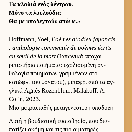
Τα κλαδιά ενός δέντρου.
Μόνο τα λου­λού­δια
Θα με υποδεχτούν απόψε.
»
Hoffmann, Yoel,
Poèmes d’adieu japonais
: anthologie commentée de poèmes écrits
au seuil de la mort
(Ια­πωνικά αποχαι­
ρετιστήρια ποι­ήματα: σχολια­σμένη αν­
θολογία ποι­ημάτων γραμ­μένων στο
κατώφλι του θανάτου), μετάφρ. από τα αγ­
γλικά Agnès Rozenblum, Malakoff: A.
Colin, 2023.
Μια μετριοπαθής μεταγενέστερη υποδοχή
Αυτή η βου­διστική ευαι­σθησία, που δια­
ποτίζει ακόμη και τις πιο αι­ματηρές