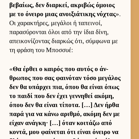
βεβαί­ως, δεν διαρ­κεί, ακριβώς όμοιος
με το όνειρο μιας ανοι­ξιάτικης νύχτας
».
Οι χαρακτήρες, μεγάλοι ή ταπει­νοί,
παρασύρονται όλοι από την ίδια δίνη,
απει­κονίζοντας διαρ­κώς ότι, σύμ­φωνα με
τη φράση του Μποσ­συέ:
«
Θα έρ­θει ο και­ρός που αυ­τός ο άν­
θρωπος που σας φαι­νόταν τόσο μεγάλος
δεν θα υπάρ­χει πια, όπου θα εί­ναι όπως
το παιδί που δεν έχει γεν­νηθεί ακόμη,
όπου δεν θα εί­ναι τίποτα. […] Δεν ήρθα
παρά για να κάνω αριθ­μό, ακόμη δεν με
εί­χαν ανάγκη· […] όταν κοι­τάζω από
κοντά, μου φαί­νεται ότι εί­ναι όνειρο να