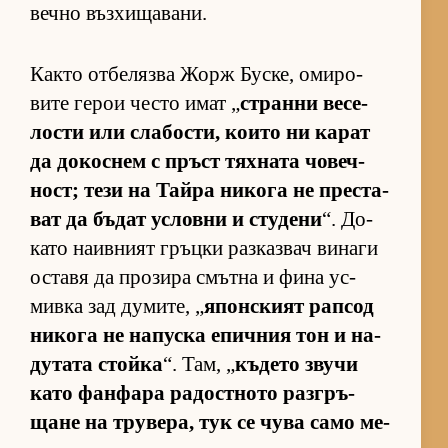
вечно въз­хи­ща­ва­ни.
Както от­бе­лязва Жорж Бус­ке, оми­ро­
вите ге­рои често имат „
странни ве­се­
лости или сла­бос­ти, ко­ито ни ка­рат
да до­кос­нем с пръст тях­ната чо­веч­
ност; тези на Тайра ни­кога не прес­та­
ват да бъ­дат ус­ловни и сту­дени
“. До­
като на­ив­ният гръцки раз­каз­вач ви­наги
ос­тавя да про­зира смътна и фина ус­
мивка зад ду­ми­те, „
япон­с­кият рап­сод
ни­кога не на­пуска епич­ния тон и на­
ду­тата стойка
“. Там, „
къ­дето звучи
като фан­фара ра­дос­т­ното раз­г­ръ­
щане на тру­ве­ра, тук се чува само ме­