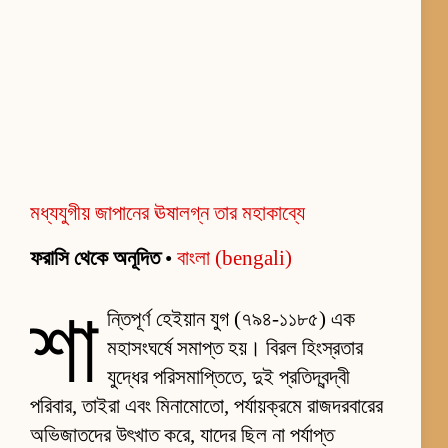
মধ্যযুগীয় জাপানের ঊষালগ্ন তার মহাকাব্যে
ফরাসি থেকে অনূদিত
•
বাংলা (bengali)
শা
ন্তিপূর্ণ হেইয়ান যুগ (৭৯৪-১১৮৫) এক
মহাসংঘর্ষে সমাপ্ত হয়। বিরল হিংস্রতার
যুদ্ধের পরিসমাপ্তিতে, দুই প্রতিদ্বন্দ্বী
পরিবার, তাইরা এবং মিনামোতো, পর্যায়ক্রমে রাজদরবারের
অভিজাতদের উৎখাত করে, যাদের ছিল না পর্যাপ্ত