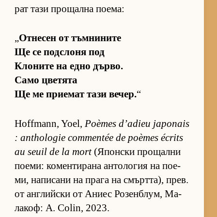
рат тази про­щална по­е­ма:
„
От­не­сен от тъм­ни­ните
Ще се под­с­лоня под
Кло­ните на едно дър­во.
Само цве­тята
Ще ме при­е­мат тази ве­чер.
“
Hoffmann, Yoel,
Poèmes d’adieu japonais
: anthologie commentée de poèmes écrits
au seuil de la mort
(Я­пон­ски про­щални
по­е­ми: ко­мен­ти­рана ан­то­ло­гия на по­е­
ми, на­пи­сани на прага на смърт­та), прев.
от ан­г­лийски от Аниес Ро­зен­б­лум, Ма­
ла­коф: A. Colin, 2023.