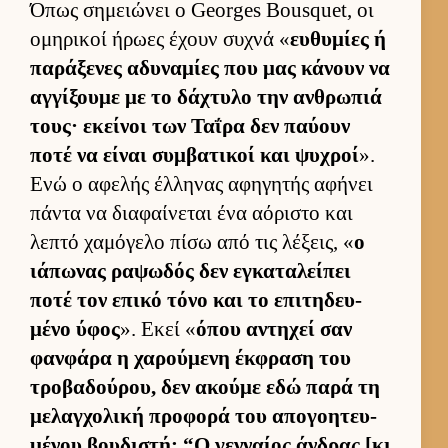
Όπως σημειώνει ο Georges Bousquet, οι
ομηρικοί ήρωες έχουν συχνά «
ευ­θυμίες ή
παράξενες αδυναμίες που μας κάνουν να
αγ­γίξουμε με το δάχτυλο την αν­θρωπιά
τους· εκεί­νοι των Ταΐρα δεν παύ­ουν
ποτέ να εί­ναι συμ­βατικοί και ψυχροί
».
Ενώ ο αφελής έλ­ληνας αφηγητής αφήνει
πάντα να δια­φαί­νεται ένα αόριστο και
λεπτό χαμόγελο πίσω από τις λέξεις, «
ο
ιάπωνας ραψωδός δεν εγκαταλεί­πει
ποτέ τον επικό τόνο και το επιτηδευ­
μένο ύφος
». Εκεί «
όπου αντηχεί σαν
φαν­φάρα η χαρού­μενη έκ­φραση του
τροβαδού­ρου, δεν ακούμε εδώ παρά τη
μελαγ­χολική προφορά του απογοη­τευ­
μένου βου­διστή: “Ο γεν­ναίος άν­δρας [κι