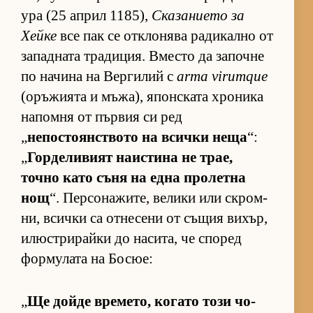
ура (25 ап­рил 1185),
Ска­за­ни­ето за
Хейке
все пак се от­к­ло­нява ра­ди­кално от
за­пад­ната тра­ди­ция. Вместо да за­почне
по на­чина на Вер­ги­лий с
arma virumque
(о­ръ­жи­ята и мъ­жа), япон­с­ката хро­ника
на­помня от пър­вия си ред
„
не­пос­то­ян­с­т­вото на всички неща
“:
„
Гор­де­ли­вият на­ис­тина не трае,
точно като съня на една про­летна
нощ
“. Пер­со­на­жи­те, ве­лики или скром­
ни, всички са от­не­сени от съ­щия ви­хър,
илюс­т­ри­райки до на­си­та, че спо­ред
фор­му­лата на Бо­сюе:
„
Ще дойде вре­ме­то, ко­гато този чо­