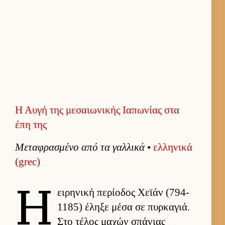
Η Αυγή της μεσαιωνικής Ιαπωνίας στα
έπη της
Μεταφρασμένο από τα γαλ­λικά
•
ελ­ληνικά
(grec)
Η
ει­ρηνική περίοδος Χεϊάν (794-
1185) έληξε μέσα σε πυρ­καγιά.
Στο τέλος μαχών σπάνιας