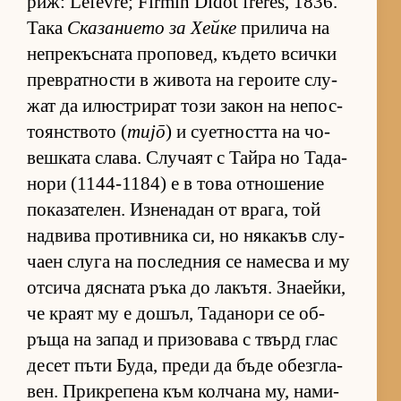
риж: Lefèvre; Firmin Didot frères, 1836.
Така
Ска­за­ни­ето за Хейке
при­лича на
неп­ре­къс­ната про­по­вед, къ­дето всички
прев­рат­ности в жи­вота на ге­ро­ите слу­
жат да илюс­т­ри­рат този за­кон на не­пос­
то­ян­с­т­вото (
mujō
) и су­ет­ността на чо­
веш­ката сла­ва. Слу­чаят с Тайра но Та­да­
нори (1144-1184) е в това от­но­ше­ние
по­ка­за­те­лен. Из­не­на­дан от вра­га, той
над­вива про­тив­ника си, но ня­ка­къв слу­
чаен слуга на пос­лед­ния се на­месва и му
от­сича дяс­ната ръка до ла­къ­тя. Зна­ей­ки,
че краят му е до­шъл, Та­да­нори се об­
ръща на за­пад и при­зо­вава с твърд глас
де­сет пъти Бу­да, преди да бъде обез­г­ла­
вен. Прик­ре­пена към кол­чана му, на­ми­