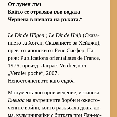
От лу­нен лъч
Който се от­ра­зява във во­дата
Чер­пена в ше­пата на ръ­ка­та.
“
Le Dit de Hōgen ; Le Dit de Heiji
(Ска­за­
ни­ето за Хо­ген; Ска­за­ни­ето за Хей­джи),
прев. от япон­ски от Рене Си­е­фер, Па­
риж: Publications orientalistes de France,
1976; пре­изд. Лаг­рас: Verdier, кол.
„Verdier poche“, 2007.
Непостоянството като съдба
Мо­ну­мен­тално про­из­ве­де­ние, ис­тин­ска
Енеида
на вът­реш­ните борби и ожес­то­
че­ните вой­ни, ко­ито раз­къ­саха двата до­
ма, кул­ми­ни­райки с бит­ката при Дан-но-