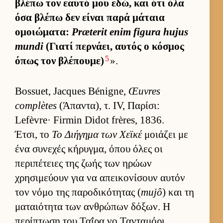
βλέπω τον εαυτό μου εδώ, και ότι όλα
όσα βλέπω δεν εί­ναι παρά μάταια
ομοιώματα:
Præterit enim figura hujus
mundi
(Γιατί περ­νάει, αυ­τός ο κόσμος
5
όπως τον βλέπου­με)
».
Bossuet, Jacques Bénigne,
Œuvres
complètes
(Άπαντα), τ. IV, Παρίσι:
Lefèvre· Firmin Didot frères, 1836.
Έτσι, το
Το Διήγημα των Χεϊκέ
μοιάζει με
ένα συνεχές κήρυγ­μα, όπου όλες οι
περιπέτειες της ζωής των ηρώων
χρησιμεύ­ουν για να απει­κονίσουν αυ­τόν
τον νόμο της παροδικότητας (
mujô
) και τη
ματαιότητα των αν­θρώπων δόξων. Η
περίπτωση του Ταΐρα νο Τανταμόρι