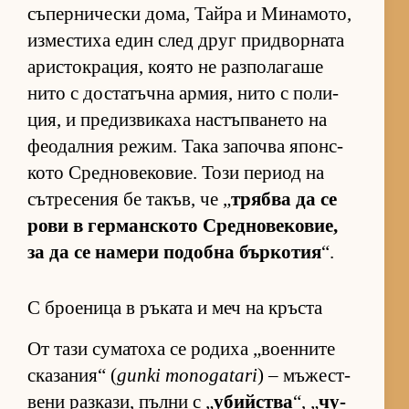
съ­пер­ни­чески до­ма, Тайра и Ми­на­мо­то,
из­мес­тиха един след друг прид­вор­ната
арис­ток­ра­ция, ко­ято не раз­по­ла­гаше
нито с дос­та­тъчна ар­мия, нито с по­ли­
ция, и пре­диз­ви­каха нас­тъп­ва­нето на
фе­о­дал­ния ре­жим. Така за­почва япон­с­
кото Сред­но­ве­ко­вие. Този пе­риод на
сът­ре­се­ния бе та­къв, че „
трябва да се
рови в гер­ман­с­кото Сред­но­ве­ко­вие,
за да се на­мери по­добна бър­ко­тия
“.
С броеница в ръката и меч на кръста
От тази су­ма­тоха се ро­диха „во­ен­ните
ска­за­ния“ (
gunki monogatari
) – мъ­жес­т­
вени раз­ка­зи, пълни с „
убийства
“, „
чу­