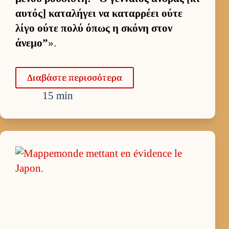
αυ­τός] καταλήγει να καταρ­ρέει ούτε
λίγο ούτε πολύ όπως η σκόνη στον
άνεμο”
».
Δια­βάστε περισ­σότερα
15 min