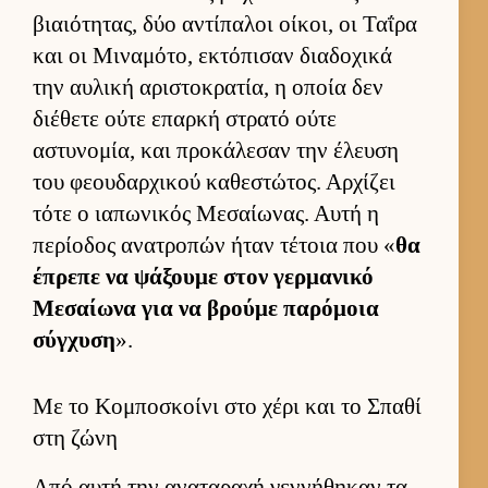
βιαιότητας, δύο αντίπαλοι οί­κοι, οι Ταΐρα
και οι Μιναμότο, εκτόπισαν δια­δοχικά
την αυ­λική αριστοκρατία, η οποία δεν
διέθετε ούτε επαρκή στρατό ούτε
αστυνομία, και προκάλεσαν την έλευση
του φεου­δαρ­χικού καθεστώτος. Αρ­χίζει
τότε ο ια­πωνικός Μεσαί­ωνας. Αυτή η
περίοδος ανατροπών ήταν τέτοια που «
θα
έπρεπε να ψάξουμε στον γερ­μανικό
Μεσαί­ωνα για να βρούμε παρόμοια
σύγ­χυση
».
Με το Κομποσκοίνι στο χέρι και το Σπαθί
στη ζώνη
Από αυτή την αναταραχή γεν­νήθηκαν τα