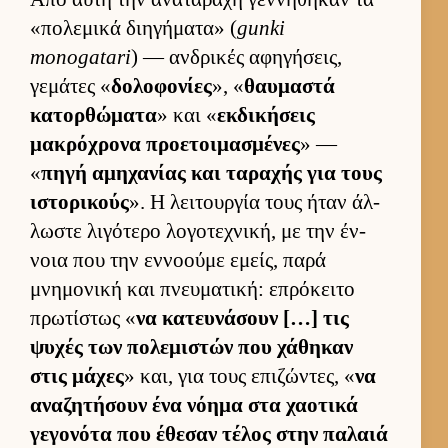
«πολεμικά διηγήματα» (
gunki
monogatari
) — αν­δρικές αφηγήσεις,
γεμάτες «
δολοφονίες
», «
θαυ­μαστά
κατορ­θώματα
» και «
εκ­δικήσεις
μακρόχρονα προε­τοι­μασμένες
» —
«
πηγή αμηχανίας και ταραχής για τους
ιστορικούς
». Η λει­τουρ­γία τους ήταν άλ­
λωστε λιγότερο λογοτεχνική, με την έν­
νοια που την εν­νοούμε εμείς, παρά
μνημονική και πνευ­ματική: επρόκειτο
πρωτίστως «
να κατευ­νάσουν […] τις
ψυχές των πολεμιστών που χάθηκαν
στις μάχες
» και, για τους επιζώντες, «
να
αναζητήσουν ένα νόημα στα χαοτικά
γεγονότα που έθεσαν τέλος στην παλαιά