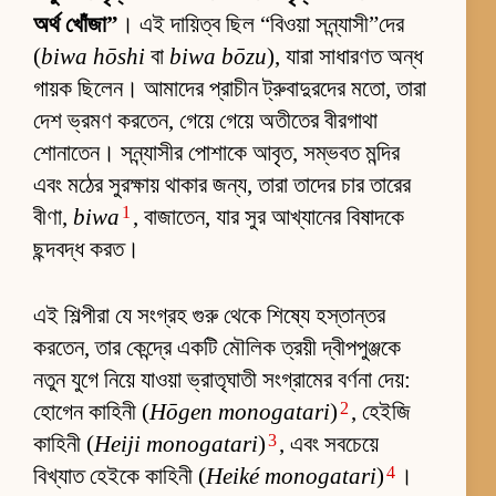
অর্থ খোঁজা”
। এই দায়িত্ব ছিল “বিওয়া সন্ন্যাসী”দের
(
biwa hōshi
বা
biwa bōzu
), যারা সাধারণত অন্ধ
গায়ক ছিলেন। আমাদের প্রাচীন ট্রুবাদুরদের মতো, তারা
দেশ ভ্রমণ করতেন, গেয়ে গেয়ে অতীতের বীরগাথা
শোনাতেন। সন্ন্যাসীর পোশাকে আবৃত, সম্ভবত মন্দির
এবং মঠের সুরক্ষায় থাকার জন্য, তারা তাদের চার তারের
1
বীণা,
biwa
, বাজাতেন, যার সুর আখ্যানের বিষাদকে
ছন্দবদ্ধ করত।
এই শিল্পীরা যে সংগ্রহ গুরু থেকে শিষ্যে হস্তান্তর
করতেন, তার কেন্দ্রে একটি মৌলিক ত্রয়ী দ্বীপপুঞ্জকে
নতুন যুগে নিয়ে যাওয়া ভ্রাতৃঘাতী সংগ্রামের বর্ণনা দেয়:
2
হোগেন কাহিনী (
Hōgen monogatari
)
, হেইজি
3
কাহিনী (
Heiji monogatari
)
, এবং সবচেয়ে
4
বিখ্যাত হেইকে কাহিনী (
Heiké monogatari
)
।