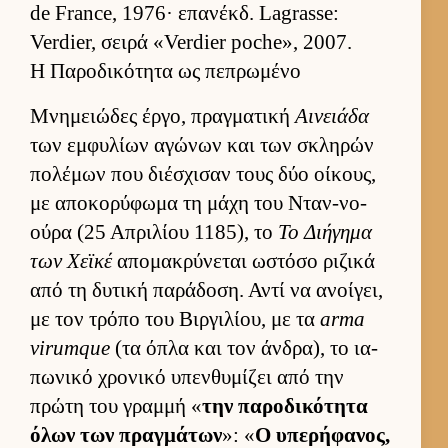
de France, 1976· επανέκδ. Lagrasse:
Verdier, σειρά «Verdier poche», 2007.
Η Παροδικότητα ως πεπρωμένο
Μνημειώδες έρ­γο, πραγ­ματική
Αινειάδα
των εμ­φυλίων αγώνων και των σκληρών
πολέμων που διέσχισαν τους δύο οί­κους,
με αποκορύφωμα τη μάχη του Νταν-νο-
ούρα (25 Απριλίου 1185), το
Το Διήγημα
των Χεϊκέ
απομακρύνεται ωστόσο ριζικά
από τη δυτική παράδοση. Αντί να ανοί­γει,
με τον τρόπο του Βιρ­γιλίου, με τα
arma
virumque
(τα όπλα και τον άν­δρα), το ια­
πωνικό χρονικό υπεν­θυμίζει από την
πρώτη του γραμμή «
την παροδικότητα
όλων των πραγ­μάτων
»: «
Ο υπερήφανος,