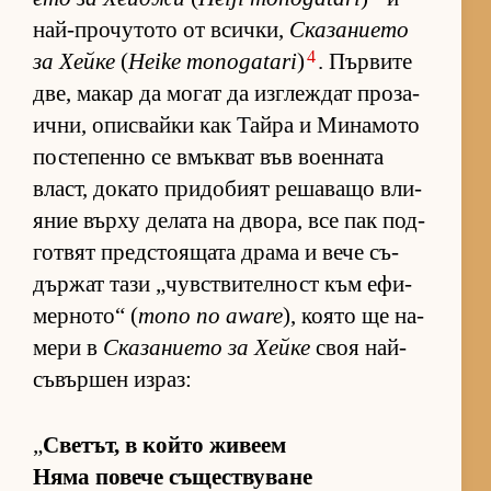
най-про­чу­тото от всич­ки,
Ска­за­ни­ето
4
за Хейке
(
Heike monogatari
)
. Пър­вите
две, ма­кар да мо­гат да из­г­леж­дат про­за­
ич­ни, опис­вайки как Тайра и Ми­на­мото
пос­те­пенно се вмък­ват във во­ен­ната
власт, до­като при­до­бият ре­ша­ващо вли­
я­ние върху де­лата на дво­ра, все пак под­
гот­вят пред­с­то­я­щата драма и вече съ­
дър­жат тази „чув­с­т­ви­тел­ност към ефи­
мер­но­то“ (
mono no aware
), ко­ято ще на­
мери в
Ска­за­ни­ето за Хейке
своя най-
съ­вър­шен из­раз:
„
Све­тът, в който жи­веем
Няма по­вече съ­щес­т­ву­ване