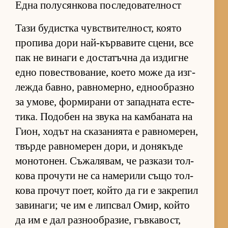
Една полусянкова последователност
Тази бу­дис­тка чув­с­т­ви­тел­ност, ко­ято
про­пива дори най-кър­ва­вите сце­ни, все
пак не ви­наги е дос­та­тъчна да из­дигне
едно по­вес­т­во­ва­ние, ко­ето може да из­г­
лежда бав­но, рав­но­мер­но, ед­но­об­разно
за умо­ве, фор­ми­рани от за­пад­ната ес­те­
ти­ка. По­до­бен на звука на кам­ба­ната на
Ги­он, хо­дът на ска­за­ни­ята е рав­но­ме­рен,
твърде рав­но­ме­рен до­ри, и до­ня­къде
мо­но­то­нен. Съ­жа­ля­вам, че раз­кази тол­
кова про­чути не са на­ме­рили също тол­
кова про­чут по­ет, който да ги е зак­ре­пил
за­ви­на­ги; че им е лип­с­вал Омир, който
да им е дал раз­но­об­ра­зие, гъв­ка­вост,