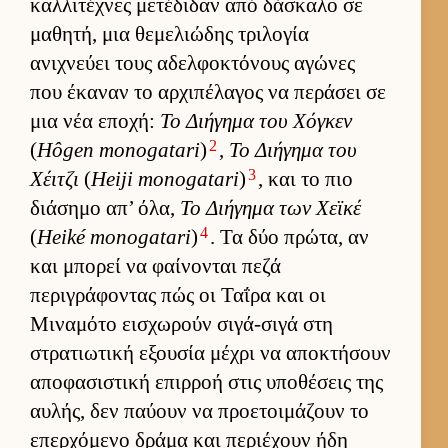
καλ­λιτέχνες μετέδιδαν από δάσκαλο σε
μαθητή, μια θεμελιώδης τριλογία
ανιχνεύει τους αδελ­φοκτόνους αγώνες
που έκαναν το αρ­χιπέλαγος να περάσει σε
μια νέα εποχή:
Το Διήγημα του Χόγκεν
2
(
Hôgen monogatari
)
,
Το Διήγημα του
3
Χέιτζι
(
Heiji monogatari
)
, και το πιο
διάσημο απ’ όλα,
Το Διήγημα των Χεϊκέ
4
(
Heiké monogatari
)
. Τα δύο πρώτα, αν
και μπορεί να φαί­νονται πεζά
περιγράφοντας πώς οι Ταΐρα και οι
Μιναμότο ει­σχωρούν σιγά-σιγά στη
στρατιω­τική εξου­σία μέχρι να αποκτήσουν
αποφασιστική επιρ­ροή στις υποθέσεις της
αυ­λής, δεν παύ­ουν να προε­τοι­μάζουν το
επερ­χόμενο δράμα και περιέχουν ήδη