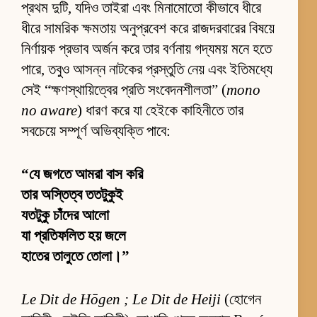
প্রথম দুটি, যদিও তাইরা এবং মিনামোতো কীভাবে ধীরে
ধীরে সামরিক ক্ষমতায় অনুপ্রবেশ করে রাজদরবারের বিষয়ে
নির্ণায়ক প্রভাব অর্জন করে তার বর্ণনায় গদ্যময় মনে হতে
পারে, তবুও আসন্ন নাটকের প্রস্তুতি নেয় এবং ইতিমধ্যে
সেই “ক্ষণস্থায়িত্বের প্রতি সংবেদনশীলতা” (
mono
no aware
) ধারণ করে যা হেইকে কাহিনীতে তার
সবচেয়ে সম্পূর্ণ অভিব্যক্তি পাবে:
“যে জগতে আমরা বাস করি
তার অস্তিত্ব ততটুকুই
যতটুকু চাঁদের আলো
যা প্রতিফলিত হয় জলে
হাতের তালুতে তোলা।”
Le Dit de Hōgen ; Le Dit de Heiji
(হোগেন