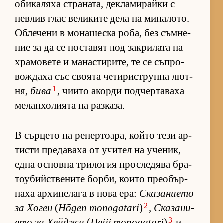
оби­ка­ляха стра­на­та, дек­ла­ми­райки с
пев­лив глас ве­ли­ките дела на ми­на­ло­то.
Об­ле­чени в мо­на­шеска ро­ба, без съм­не­
ние за да се пос­та­вят под зак­ри­лата на
хра­мо­вете и ма­нас­ти­ри­те, те се съп­ро­
вож­даха със сво­ята че­ти­рис­т­рунна лют­
1
ня,
бива
, чи­ито акорди под­чер­та­ваха
ме­лан­хо­ли­ята на раз­ка­за.
В сър­цето на ре­пер­то­а­ра, който тези ар­
тисти пре­да­ваха от учи­тел на уче­ник,
една ос­новна три­ло­гия прос­ле­дява бра­
то­у­бийс­т­ве­ните бор­би, ко­ито пре­о­бър­
наха ар­хи­пе­лага в нова ера:
Ска­за­ни­ето
2
за Хо­ген
(
Hōgen monogatari
)
,
Ска­за­ни­
3
ето за Хей­джи
(
Heiji monogatari
)
и