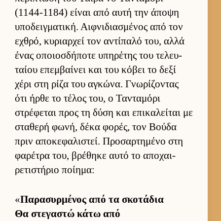
(1144-1184) εί­ναι από αυτή την άποψη
υποδειγ­ματική. Αιφ­νιδια­σμένος από τον
εχθρό, κυριαρ­χεί τον αντίπαλό του, αλλά
ένας οποιοσ­δήποτε υπηρέτης του τελευ­
ταίου επεμ­βαί­νει και του κόβει το δεξί
χέρι στη ρίζα του αγκώνα. Γνωρίζοντας
ότι ήρθε το τέλος του, ο Τανταμόρι
στρέφεται προς τη δύση και επικαλεί­ται με
σταθερή φωνή, δέκα φορές, τον Βούδα
πριν αποκεφαλιστεί. Προσαρ­τημένο στη
φαρέτρα του, βρέθηκε αυτό το αποχαι­
ρετιστήριο ποί­ημα:
«
Παρασυρ­μένος από τα σκοτάδια
Θα στεγαστώ κάτω από