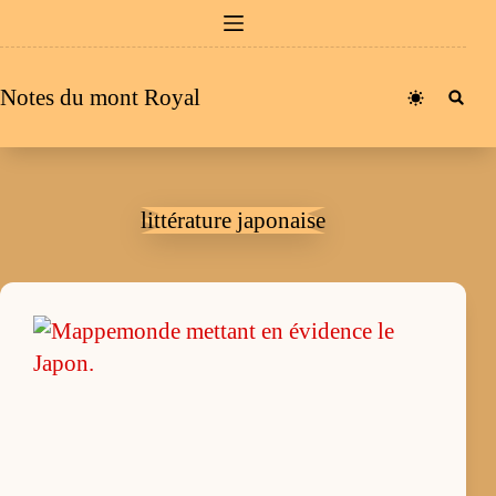
Passer
au
contenu
Notes du mont Royal
littérature japonaise