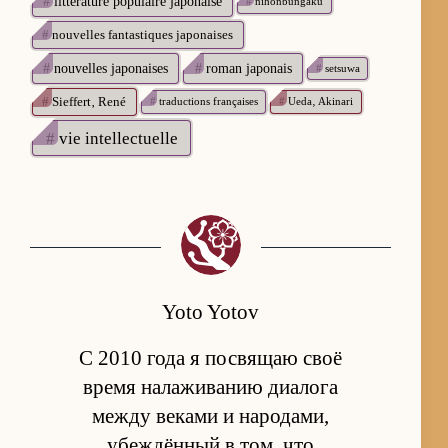
#
littérature populaire japonaise
#
nihonbungaku
#
nouvelles fantastiques japonaises
#
nouvelles japonaises
#
roman japonais
#
setsuwa
#
Sieffert‚ René
#
traductions françaises
#
Ueda‚ Akinari
#
vie intellectuelle
Yoto Yotov
С 2010 года я посвящаю своё
время налаживанию диалога
между веками и народами,
убеждённый в том, что