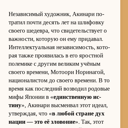
Не­за­ви­си­мый ху­дож­ник, Аки­нари по­
тра­тил по­чти де­сять лет на шли­фовку
сво­его ше­де­вра, что сви­де­тель­ствует о
важ­но­сти, ко­то­рую он ему при­да­вал.
Ин­тел­лек­ту­аль­ная не­за­ви­си­мость, ко­то­
рая также про­яви­лась в его ярост­ной
по­ле­мике с дру­гим ве­ли­ким учё­ным
сво­его вре­ме­ни, Мо­то­ори Но­ри­на­гой,
на­ци­о­на­ли­стом до сво­его вре­ме­ни. В то
время как по­след­ний воз­во­дил ро­до­вые
мифы Япо­нии в «
един­ствен­ную ис­
тину
», Аки­нари вы­сме­и­вал этот иде­ал,
утвер­ждая, что «
в лю­бой стране дух
на­ции — это её зло­во­ние
». Так, этот