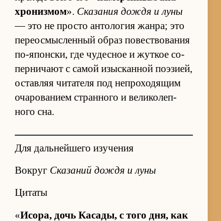
хро­низ­мом
».
Ска­за­ния до­ждя и луны
— это не про­сто ан­то­ло­гия жан­ра; это
пе­ре­осмыс­лен­ный об­раз по­вест­во­ва­ния
по-я­пон­ски, где чу­дес­ное и жут­кое со­
пер­ни­чают с са­мой изыс­кан­ной по­э­зи­ей,
остав­ляя чи­та­теля под не­про­хо­дя­щим
оча­ро­ва­нием стран­ного и ве­ли­ко­леп­
ного сна.
Для дальнейшего изучения
Вокруг
Сказаний дождя и луны
Цитаты
«
Исо­ра, дочь Ка­са­ды, с того дня, как