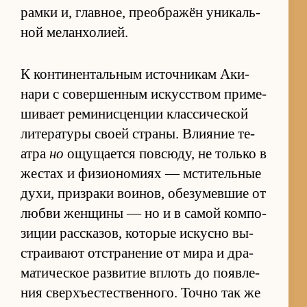
рамки и, глав­ное, пре­об­ражён уни­каль­
ной ме­лан­хо­ли­ей.
К кон­ти­нен­таль­ным ис­точ­ни­кам Аки­
нари с со­вер­шен­ным ис­кус­ством при­ме­
ши­вает ре­ми­нис­цен­ции клас­си­че­ской
ли­те­ра­туры своей стра­ны. Вли­я­ние те­
атра
но
ощу­ща­ется по­всю­ду, не только в
же­стах и фи­зио­но­миях — мсти­тель­ные
ду­хи, при­зраки во­и­нов, обе­зу­мев­шие от
лю­бви жен­щины — но и в са­мой ком­по­
зи­ции рас­ска­зов, ко­то­рые ис­кусно вы­
стра­и­вают от­стра­не­ние от мира и дра­
ма­ти­че­ское раз­ви­тие вплоть до по­яв­ле­
ния сверх­ъесте­ствен­но­го. Точно так же