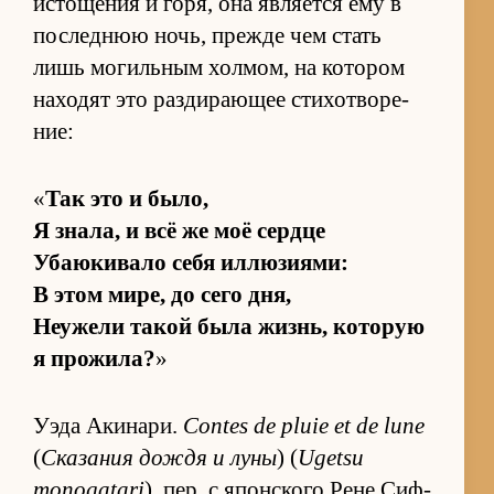
ис­то­ще­ния и го­ря, она яв­ля­ется ему в
по­след­нюю ночь, прежде чем стать
лишь мо­гиль­ным хол­мом, на ко­то­ром
на­хо­дят это раз­ди­ра­ю­щее сти­хо­тво­ре­
ние:
«
Так это и бы­ло,
Я зна­ла, и всё же моё сердце
Уба­ю­ки­вало себя ил­лю­зи­я­ми:
В этом ми­ре, до сего дня,
Не­ужели та­кой была жизнь, ко­то­рую
я про­жи­ла?
»
Уэда Аки­на­ри.
Contes de pluie et de lune
(
Ска­за­ния до­ждя и луны
) (
Ugetsu
monogatari
), пер. с япон­ского Рене Сиф­