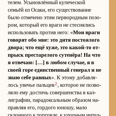
те­лем. Усы­но­влён­ный ку­пе­че­ской
семьёй из Оса­ки, его су­ще­ство­ва­ние
было от­ме­чено этим пер­во­род­ным по­зо­
ром, ко­то­рый его враги не стес­ня­лись
ис­поль­зо­вать про­тив не­го: «
Мои враги
го­во­рят обо мне: это дитя по­сто­я­лого
дво­ра; что ещё ху­же, это ка­кой-то от­
прыск пре­ста­ре­лого су­тенёра! На что
я от­ве­чаю: […] в лю­бом слу­чае, я в
своей горе един­ствен­ный ге­не­рал и не
знаю себе рав­ных
». К этому до­бав­ля­
2
лось уве­чье паль­цев
, ко­то­рое не поз­во­
ляло ему до­стичь со­вер­шен­ства в кал­
ли­гра­фии, па­ра­док­саль­ным об­ра­зом на­
прав­ляя его, гор­дого юно­шу, мало
склон­ного к тор­го­вле, к упор­ным ин­тел­