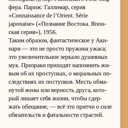
фе­ра. Па­риж: Гал­ли­мар, се­рия
«Connaissance de l’Orient. Série
japonaise» («­По­зна­ние Вос­то­ка. Япон­
ская се­ри­я»), 1956.
Та­ким об­ра­зом, фан­та­сти­че­ское у Аки­
нари — это не про­сто пру­жина ужа­са;
это уве­ли­чи­тель­ное зер­кало ду­шев­ных
мук. При­зраки при­хо­дят на­по­мнить жи­
вым об их про­ступ­ках, о мо­раль­ных по­
след­ствиях их по­ступ­ков. Месть об­ма­
ну­той жены или вер­ность дру­га, ко­то­
рый ли­шает себя жиз­ни, чтобы сдер­
жать обе­ща­ние, — всё это притчи о силе
обя­за­тельств и фа­таль­но­сти стра­стей.