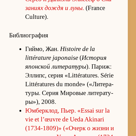
за­ниях до­ждя и луны
.
(France
Culture).
Библиография
Гиймо, Жан.
Histoire de la
littérature japonaise
(
Ис­то­рия
япон­ской ли­те­ра­туры
). Па­риж:
Эл­липс, се­рия «Littératures. Série
Littératures du monde» («Ли­те­ра­
ту­ры. Се­рия Ми­ро­вые ли­те­ра­ту­
ры»), 2008.
Юм­берклод, Пьер. «Essai sur la
vie et l’œuvre de Ueda Akinari
(1734-1809)» («О­черк о жизни и