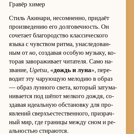
Гравёр химер
Стиль Аки­на­ри, не­со­мнен­но, при­даёт
про­из­ве­де­нию его дол­го­веч­ность. Он
со­че­тает бла­го­род­ство клас­си­че­ского
языка с чув­ством рит­ма, уна­сле­до­ван­
ным от
но
, со­зда­вая осо­бую му­зы­ку, ко­
то­рая за­во­ра­жи­вает чи­та­те­ля. Само на­
зва­ние,
Ugetsu
, «
дождь и луна
», пе­ре­
во­дит эту ча­ру­ю­щую ме­ло­дию в об­раз
— об­раз лун­ного све­та, ко­то­рый за­ту­ма­
ни­ва­ется под шё­пот мел­кого до­ждя, со­
зда­вая иде­аль­ную об­ста­новку для про­
яв­ле­ний сверх­ъесте­ствен­но­го, при­зрач­
ный мир, где гра­ницы между сном и ре­
аль­но­стью сти­ра­ют­ся.