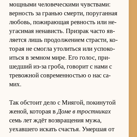
мощ­ными че­ло­ве­че­скими чув­ства­ми:
вер­ность за гра­нью смер­ти, по­ру­ган­ная
лю­бовь, по­жи­ра­ю­щая рев­ность или не­
уга­си­мая не­на­висть. При­зрак ча­сто яв­
ля­ется лишь про­дол­же­нием стра­сти, ко­
то­рая не смогла уто­литься или успо­ко­
иться в зем­ном ми­ре. Его го­лос, при­
шед­ший из-за гро­ба, го­во­рит с нами с
тре­вож­ной со­вре­мен­но­стью о нас са­
мих.
Так об­стоит дело с Ми­я­гой, по­ки­ну­той
же­ной, ко­то­рая в
Доме в трост­ни­ках
семь лет ждёт воз­вра­ще­ния му­жа,
уехав­шего ис­кать сча­стья. Умер­шая от