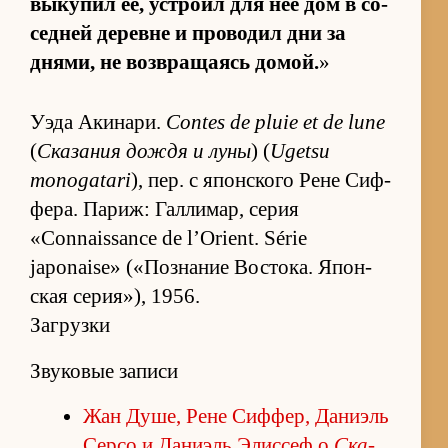
вы­ку­пил её, устроил для неё дом в со­
сед­ней де­ревне и про­во­дил дни за
дня­ми, не воз­вра­ща­ясь до­мой.
»
Уэда Аки­на­ри.
Contes de pluie et de lune
(
Ска­за­ния до­ждя и луны
) (
Ugetsu
monogatari
), пер. с япон­ского Рене Сиф­
фе­ра. Па­риж: Гал­ли­мар, се­рия
«Connaissance de l’Orient. Série
japonaise» («­По­зна­ние Вос­то­ка. Япон­
ская се­ри­я»), 1956.
Загрузки
Звуковые записи
Жан Ду­ше, Рене Сиф­фер, Да­ни­эль
Серсо и Да­ни­эль Элис­сеф о
Ска­