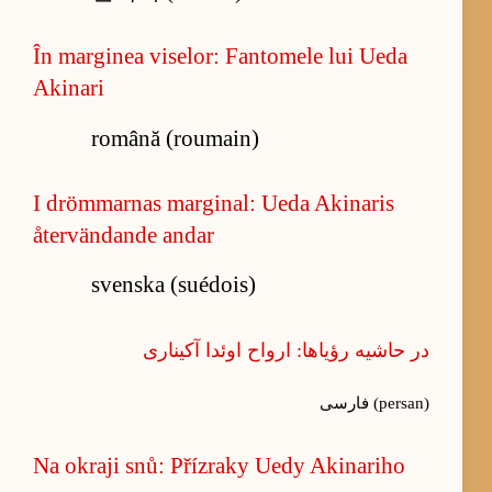
În marginea viselor: Fantomele lui Ueda
Akinari
română (roumain)
I drömmarnas marginal: Ueda Akinaris
återvändande andar
svenska (suédois)
در حاشیه رؤیاها: ارواح اوئدا آکیناری
فارسی (persan)
Na okraji snů: Přízraky Uedy Akinariho