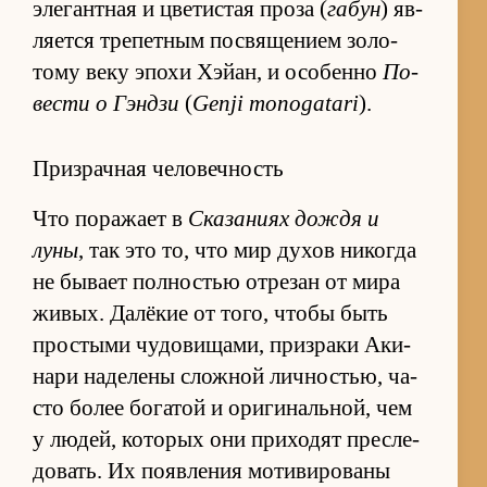
эле­гант­ная и цве­ти­стая проза (
габун
) яв­
ля­ется тре­пет­ным по­свя­ще­нием зо­ло­
тому веку эпохи Хэйан, и осо­бенно
По­
ве­сти о Гэн­дзи
(
Genji monogatari
).
Призрачная человечность
Что по­ра­жает в
Ска­за­ниях до­ждя и
луны
, так это то, что мир ду­хов ни­ко­гда
не бы­вает пол­но­стью от­ре­зан от мира
жи­вых. Далёкие от то­го, чтобы быть
про­стыми чу­до­ви­ща­ми, при­зраки Аки­
нари на­де­лены слож­ной лич­но­стью, ча­
сто бо­лее бо­га­той и ори­ги­наль­ной, чем
у лю­дей, ко­то­рых они при­хо­дят пре­сле­
до­вать. Их по­яв­ле­ния мо­ти­ви­ро­ваны