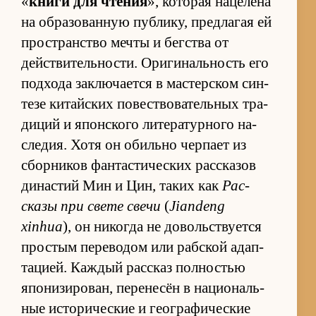
«
книги для чте­ния
», ко­то­рая на­це­лена
на об­ра­зо­ван­ную пуб­ли­ку, пред­ла­гая ей
про­стран­ство мечты и бег­ства от
действи­тель­но­сти. Ори­ги­наль­ность его
под­хода за­клю­ча­ется в ма­стер­ском син­
тезе ки­тайских по­вест­во­ва­тель­ных тра­
ди­ций и япон­ского ли­те­ра­тур­ного на­
сле­дия. Хотя он обильно чер­пает из
сбор­ни­ков фан­та­сти­че­ских рас­ска­зов
ди­на­стий Мин и Цин, та­ких как
Рас­
сказы при свете свечи
(
Jiandeng
xinhua
), он ни­ко­гда не до­воль­ству­ется
про­стым пе­ре­во­дом или раб­ской адап­
та­ци­ей. Каж­дый рас­сказ пол­но­стью
япо­ни­зи­ро­ван, пе­ре­несён в на­ци­о­наль­
ные ис­то­ри­че­ские и гео­гра­фи­че­ские