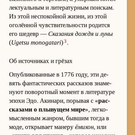
лек­ту­аль­ным и ли­те­ра­тур­ным по­ис­кам.
Из этой не­спо­кой­ной жиз­ни, из этой
оголён­ной чув­стви­тель­но­сти ро­дится
его ше­девр —
Ска­за­ния до­ждя и луны
3
(
Ugetsu monogatari
)
.
Об источниках и грёзах
Опуб­ли­ко­ван­ные в 1776 го­ду, эти де­
вять фан­та­сти­че­ских рас­ска­зов зна­ме­
нуют по­во­рот­ный мо­мент в ли­те­ра­туре
эпохи Эдо. Аки­на­ри, по­ры­вая с «
рас­
ска­зами о плы­ву­щем мире
», лег­ко­
мыс­лен­ным жан­ром, быв­шим то­гда в
мо­де, от­кры­вает ма­неру
ёмихон
, или