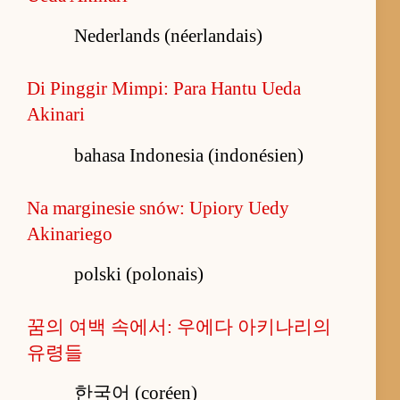
Nederlands (néerlandais)
Di Pinggir Mimpi: Para Hantu Ueda
Akinari
bahasa Indonesia (indonésien)
Na marginesie snów: Upiory Uedy
Akinariego
polski (polonais)
꿈의 여백 속에서: 우에다 아키나리의
유령들
한국어 (coréen)