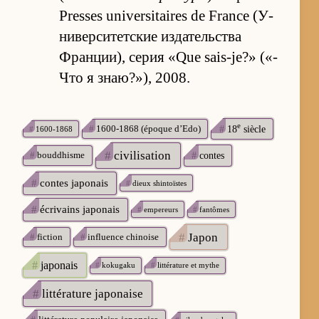
Presses universitaires de France (У­
ни­вер­си­тет­ские из­да­тель­ства
Фран­ци­и), се­рия «Que sais-je?» («­
Что я зна­ю?»), 2008.
e
#
1600-1868 (époque d’Edo)
#
18
siècle
#
1600-1868
#
civilisation
#
bouddhisme
#
contes
#
contes japonais
#
dieux shintoïstes
#
écrivains japonais
#
empereurs
#
fantômes
#
Japon
#
fiction
#
influence chinoise
#
japonais
#
kokugaku
#
littérature et mythe
#
littérature japonaise