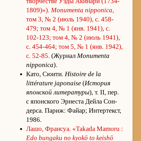
твор­че­стве Уэды Аки­нари (1734-
1809)»).
Monumenta nipponica
,
том 3, № 2 (июль 1940), с. 458-
479; том 4, № 1 (янв. 1941), с.
102-123; том 4, № 2 (июль 1941),
с. 454-464; том 5, № 1 (янв. 1942),
с. 52-85.
(Жур­нал
Monumenta
nipponica
).
Ка­то, Сю­и­ти.
Histoire de la
littérature japonaise
(
Ис­то­рия
япон­ской ли­те­ра­туры
), т. II, пер.
с япон­ского Эр­не­ста Дейла Сон­
дер­са. Па­риж: Файар; Ин­тер­текст,
1986.
Ла­шо, Фран­с­уа. «Takada Mamoru :
Edo bungaku no kyokō to keishō