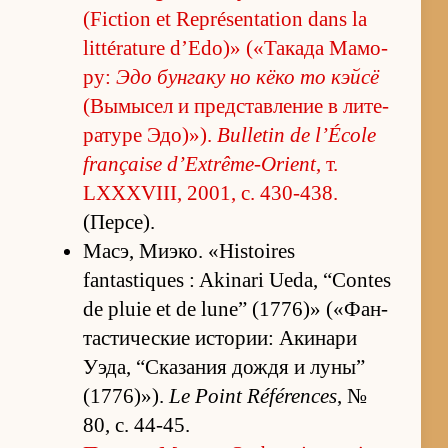
(Fiction et Représentation dans la
littérature d’Edo)» («Та­када Ма­мо­
ру:
Эдо бун­гаку но кёко то кэйсё
(Вы­мы­сел и пред­став­ле­ние в ли­те­
ра­туре Эдо)»).
Bulletin de l’École
française d’Extrême-Orient
, т.
LXXXVIII, 2001, с. 430-438.
(Пер­се).
Масэ, Ми­эко. «Histoires
fantastiques : Akinari Ueda, “Contes
de pluie et de lune” (1776)» («­Фан­
та­сти­че­ские ис­то­рии: Аки­нари
Уэда, “Ска­за­ния до­ждя и лу­ны”
(1776)»).
Le Point Références
, №
80, с. 44-45.