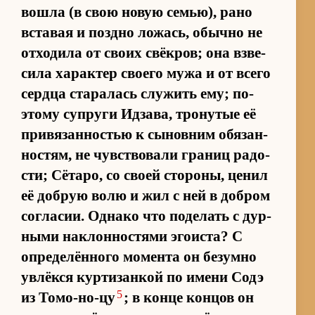
во­шла (в свою но­вую се­мью), рано
вста­вая и поздно ло­жась, обычно не
от­хо­дила от своих свё­кров; она взве­
сила ха­рак­тер сво­его мужа и от всего
сердца ста­ра­лась слу­жить ему; по­
этому су­пруги Ид­за­ва, тро­ну­тые её
при­вя­зан­но­стью к сы­нов­ним обя­зан­
но­стям, не чув­ство­вали гра­ниц ра­до­
сти; Сёта­ро, со своей сто­ро­ны, це­нил
её до­брую волю и жил с ней в до­бром
со­гла­сии. Од­нако что по­де­лать с дур­
ными на­клон­но­стями эго­и­ста? С
опре­делён­ного мо­мента он без­умно
увлёкся кур­ти­зан­кой по имени Содэ
5
из То­мо-но-цу
; в конце кон­цов он