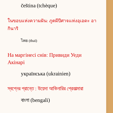
čeština (tchèque)
ในขอบแห่งความฝัน: ภูตผีปีศาจแห่งอุเอดะ อา
กินาริ
ไทย (thaï)
На маргінесі снів: Привиди Уеди
Акінарі
українська (ukrainien)
স্বপ্নের প্রান্তে : উয়েদা আকিনারির প্রেতাত্মারা
বাংলা (bengali)