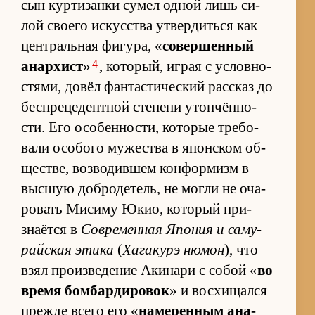
сын кур­ти­занки су­мел од­ной лишь си­
лой сво­его ис­кус­ства утвер­диться как
цен­траль­ная фи­гу­ра, «
со­вер­шен­ный
4
анар­хист
»
, ко­то­рый, иг­рая с услов­но­
стя­ми, довёл фан­та­сти­че­ский рас­сказ до
бес­пре­це­дент­ной сте­пени утон­чён­но­
сти. Его осо­бен­но­сти, ко­то­рые тре­бо­
вали осо­бого му­же­ства в япон­ском об­
ще­стве, воз­во­див­шем кон­фор­мизм в
выс­шую до­бро­де­тель, не могли не оча­
ро­вать Ми­симу Юкио, ко­то­рый при­
знаётся в
Со­вре­мен­ная Япо­ния и са­му­
райская этика
(
Ха­га­курэ ню­мон
), что
взял про­из­ве­де­ние Аки­нари с со­бой «
во
время бом­бар­ди­ро­вок
» и вос­хи­щался
прежде всего его «
на­ме­рен­ным ана­