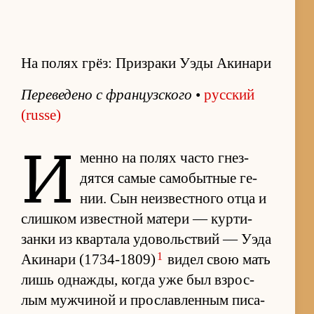
На полях грёз: Призраки Уэды Акинари
Пе­ре­ве­дено с фран­цуз­ского
•
рус­ский
(russe)
И
менно на по­лях ча­сто гнез­
дятся са­мые са­мо­быт­ные ге­
нии. Сын не­из­вест­ного отца и
слиш­ком из­вест­ной ма­тери — кур­ти­
занки из квар­тала удо­воль­ствий — Уэда
1
Аки­нари (1734-1809)
ви­дел свою мать
лишь од­на­жды, ко­гда уже был взрос­
лым муж­чи­ной и про­слав­лен­ным пи­са­