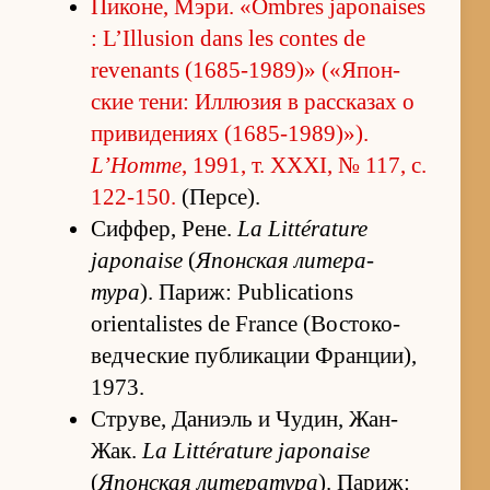
Пи­ко­не, Мэ­ри. «Ombres japonaises
: L’Illusion dans les contes de
revenants (1685-1989)» («Я­пон­
ские те­ни: Ил­лю­зия в рас­ска­зах о
при­ви­де­ниях (1685-1989)»).
L’Homme
, 1991, т. XXXI, № 117, с.
122-150.
(Пер­се).
Сиф­фер, Ре­не.
La Littérature
japonaise
(
Япон­ская ли­те­ра­
тура
). Па­риж: Publications
orientalistes de France (Вос­то­ко­
вед­че­ские пуб­ли­ка­ции Фран­ци­и),
1973.
Стру­ве, Да­ни­эль и Чу­дин, Жан-
Жак.
La Littérature japonaise
(
Япон­ская ли­те­ра­тура
). Па­риж: