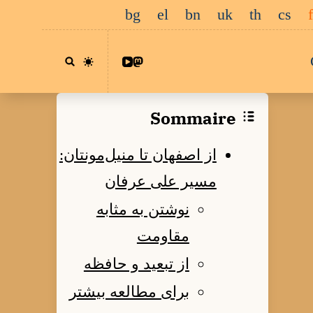
bg
el
bn
uk
th
cs
Sommaire
از اصفهان تا منیل‌مونتان:
مسیر علی عرفان
نوشتن به مثابه
مقاومت
از تبعید و حافظه
برای مطالعه بیشتر