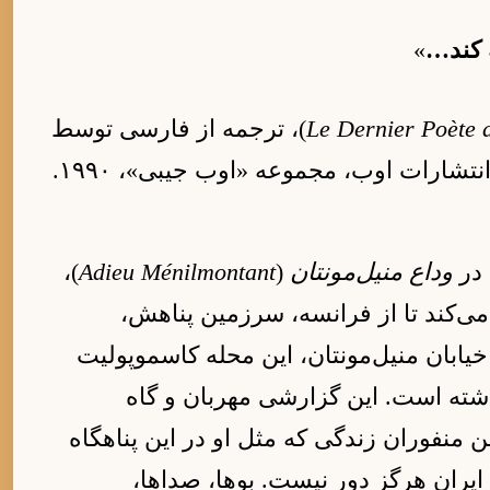
 کند…
»
Le Dernier Poète
)، ترجمه از فارسی توسط
تشارات اوب، مجموعه «اوب جیبی»، ۱۹۹۰.
 در
وداع منیل‌مونتان
(
Adieu Ménilmontant
)،
ی‌کند تا از فرانسه، سرزمین پناهش،
خیابان منیل‌مونتان، این محله کاسموپولیت
ته است. این گزارشی مهربان و گاه
 منفوران زندگی که مثل او در این پناهگاه
ایران هرگز دور نیست. بوها، صداها،