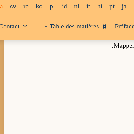
fa
sv
ro
ko
pl
id
nl
it
hi
pt
ja
Contact
Table des matières
Préfac