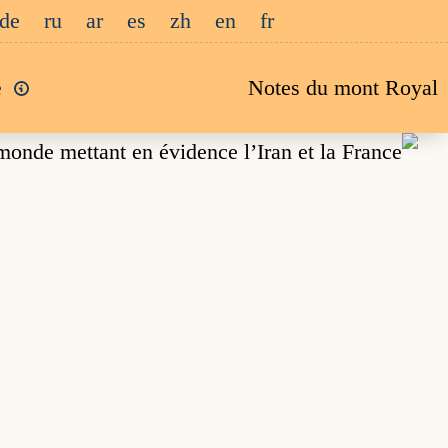
Passe
de
ru
ar
es
zh
en
fr
a
e
Notes du mont Royal
conten