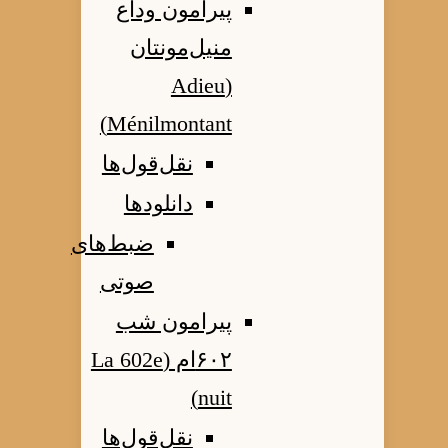
پیرامون وداع
منیل‌مونتان
(Adieu
Ménilmontant)
نقل‌قول‌ها
دانلودها
ضبط‌های
صوتی
پیرامون شب
۶۰۲ام (La 602e
nuit)
نقل‌قول‌ها