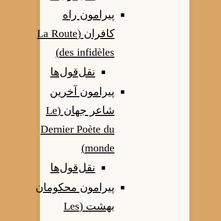
پیرامون راه
کافران (La Route
des infidèles)
نقل‌قول‌ها
پیرامون آخرین
شاعر جهان (Le
Dernier Poète du
monde)
نقل‌قول‌ها
پیرامون محکومان
بهشت (Les