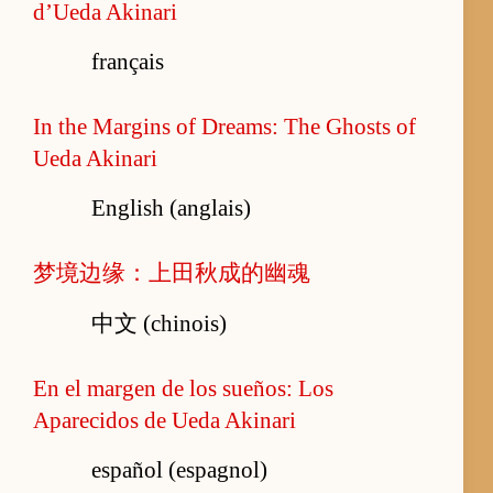
d’Ueda Akinari
français
In the Margins of Dreams: The Ghosts of
Ueda Akinari
English (anglais)
梦境边缘：上田秋成的幽魂
中文 (chinois)
En el margen de los sueños: Los
Aparecidos de Ueda Akinari
español (espagnol)