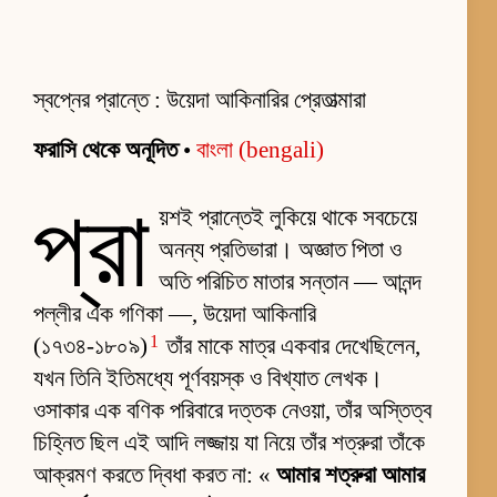
স্বপ্নের প্রান্তে : উয়েদা আকিনারির প্রেতাত্মারা
ফরাসি থেকে অনূদিত
•
বাংলা (bengali)
প্রা
য়শই প্রান্তেই লুকিয়ে থাকে সবচেয়ে
অনন্য প্রতিভারা। অজ্ঞাত পিতা ও
অতি পরিচিত মাতার সন্তান — আনন্দ
পল্লীর এক গণিকা —, উয়েদা আকিনারি
1
(১৭৩৪-১৮০৯)
তাঁর মাকে মাত্র একবার দেখেছিলেন,
যখন তিনি ইতিমধ্যে পূর্ণবয়স্ক ও বিখ্যাত লেখক।
ওসাকার এক বণিক পরিবারে দত্তক নেওয়া, তাঁর অস্তিত্ব
চিহ্নিত ছিল এই আদি লজ্জায় যা নিয়ে তাঁর শত্রুরা তাঁকে
আক্রমণ করতে দ্বিধা করত না: «
আমার শত্রুরা আমার