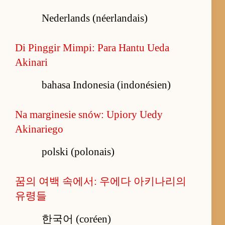
Nederlands (néerlandais)
Di Pinggir Mimpi: Para Hantu Ueda
Akinari
bahasa Indonesia (indonésien)
Na marginesie snów: Upiory Uedy
Akinariego
polski (polonais)
꿈의 여백 속에서: 우에다 아키나리의
유령들
한국어 (coréen)