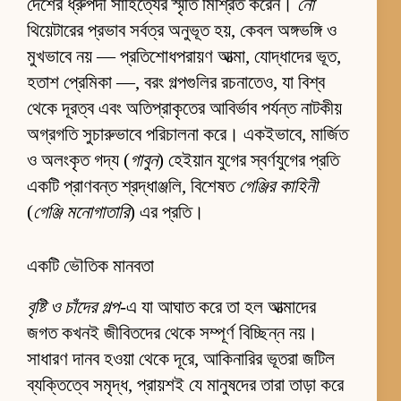
দেশের ধ্রুপদী সাহিত্যের স্মৃতি মিশ্রিত করেন।
নো
থিয়েটারের প্রভাব সর্বত্র অনুভূত হয়, কেবল অঙ্গভঙ্গি ও
মুখভাবে নয় — প্রতিশোধপরায়ণ আত্মা, যোদ্ধাদের ভূত,
হতাশ প্রেমিকা —, বরং গল্পগুলির রচনাতেও, যা বিশ্ব
থেকে দূরত্ব এবং অতিপ্রাকৃতের আবির্ভাব পর্যন্ত নাটকীয়
অগ্রগতি সুচারুভাবে পরিচালনা করে। একইভাবে, মার্জিত
ও অলংকৃত গদ্য (
গাবুন
) হেইয়ান যুগের স্বর্ণযুগের প্রতি
একটি প্রাণবন্ত শ্রদ্ধাঞ্জলি, বিশেষত
গেঞ্জির কাহিনী
(
গেঞ্জি মনোগাতারি
) এর প্রতি।
একটি ভৌতিক মানবতা
বৃষ্টি ও চাঁদের গল্প
-এ যা আঘাত করে তা হল আত্মাদের
জগত কখনই জীবিতদের থেকে সম্পূর্ণ বিচ্ছিন্ন নয়।
সাধারণ দানব হওয়া থেকে দূরে, আকিনারির ভূতরা জটিল
ব্যক্তিত্বে সমৃদ্ধ, প্রায়শই যে মানুষদের তারা তাড়া করে