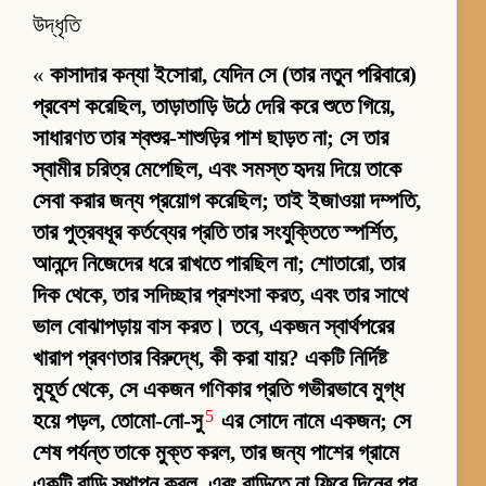
উদ্ধৃতি
«
কাসাদার কন্যা ইসোরা, যেদিন সে (তার নতুন পরিবারে)
প্রবেশ করেছিল, তাড়াতাড়ি উঠে দেরি করে শুতে গিয়ে,
সাধারণত তার শ্বশুর-শাশুড়ির পাশ ছাড়ত না; সে তার
স্বামীর চরিত্র মেপেছিল, এবং সমস্ত হৃদয় দিয়ে তাকে
সেবা করার জন্য প্রয়োগ করেছিল; তাই ইজাওয়া দম্পতি,
তার পুত্রবধূর কর্তব্যের প্রতি তার সংযুক্তিতে স্পর্শিত,
আনন্দে নিজেদের ধরে রাখতে পারছিল না; শোতারো, তার
দিক থেকে, তার সদিচ্ছার প্রশংসা করত, এবং তার সাথে
ভাল বোঝাপড়ায় বাস করত। তবে, একজন স্বার্থপরের
খারাপ প্রবণতার বিরুদ্ধে, কী করা যায়? একটি নির্দিষ্ট
মুহূর্ত থেকে, সে একজন গণিকার প্রতি গভীরভাবে মুগ্ধ
5
হয়ে পড়ল, তোমো-নো-সু
এর সোদে নামে একজন; সে
শেষ পর্যন্ত তাকে মুক্ত করল, তার জন্য পাশের গ্রামে
একটি বাড়ি স্থাপন করল, এবং বাড়িতে না ফিরে দিনের পর