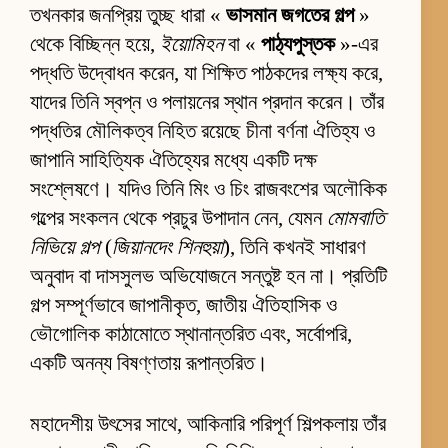
তখনকার জনপ্রিয় তুচ্ছ ধারা «
ভাসমান জগতের গল্প
»
থেকে বিচ্ছিন্ন হয়ে,
ইয়োমিহন
বা «
পাঠ্যপুস্তক
»-এর
পদ্ধতি উদ্বোধন করেন, যা শিক্ষিত পাঠকদের লক্ষ্য করে,
যাদের তিনি স্বপ্ন ও পলায়নের স্থান প্রদান করেন। তাঁর
পদ্ধতির মৌলিকত্ব নিহিত রয়েছে চীনা বর্ণনা ঐতিহ্য ও
জাপানি সাহিত্যিক ঐতিহ্যের মধ্যে একটি দক্ষ
সংশ্লেষণে। যদিও তিনি মিং ও চিং রাজবংশের অলৌকিক
গল্পের সংকলন থেকে প্রচুর উপাদান নেন, যেমন
মোমবাতি
নিভিয়ে গল্প
(
জিয়ানদেং শিনহুয়া
), তিনি কখনই সাধারণ
অনুবাদ বা দাসসুলভ অভিযোজনে সন্তুষ্ট হন না। প্রতিটি
গল্প সম্পূর্ণভাবে জাপানীকৃত, জাতীয় ঐতিহাসিক ও
ভৌগোলিক কাঠামোতে স্থানান্তরিত এবং, সর্বোপরি,
একটি অনন্য বিষণ্ণতায় রূপান্তরিত।
মহাদেশীয় উৎসের সাথে, আকিনারি পরিপূর্ণ শিল্পকলায় তাঁর