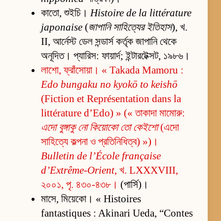
কাতো, শুইচি।
Histoire de la littérature
japonaise
(
জাপানি সাহিত্যের ইতিহাস
), খ.
II, আর্নেস্ট ডেল সন্ডার্স কর্তৃক জাপানি থেকে
অনূদিত। প্যারিস: ফায়ার্দ; ইন্টারটেক্সট, ১৯৮৬।
লাশো, ফ্রাঁসোয়া। « Takada Mamoru :
Edo bungaku no kyokō to keishō
(Fiction et Représentation dans la
littérature d’Edo) » (« তাকাদা মামোরু:
এদো বুঙ্গাকু নো কিয়োকো তো কেইশো
(এদো
সাহিত্যে কল্পনা ও প্রতিনিধিত্ব) »)।
Bulletin de l’École française
d’Extrême-Orient
, খ. LXXXVIII,
২০০১, পৃ. ৪৩০-৪৩৮।
(পার্সি)।
মাসে, মিয়েকো। « Histoires
fantastiques : Akinari Ueda, “Contes