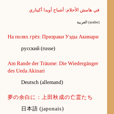
في هامش الأحلام: أشباح أويدا أكيناري
العربية (arabe)
На полях грёз: Призраки Уэды Акинари
русский (russe)
Am Rande der Träume: Die Wiedergänger
des Ueda Akinari
Deutsch (allemand)
夢の余白に：上田秋成の亡霊たち
日本語 (japonais)