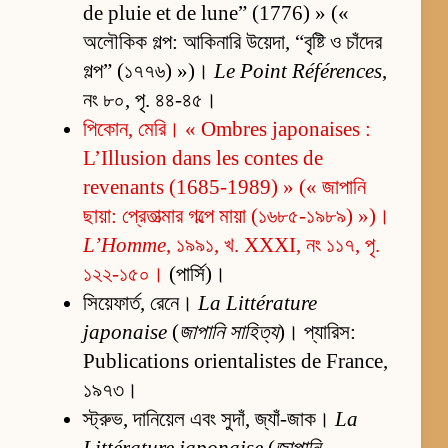
de pluie et de lune” (1776) » («
অলৌকিক গল্প: আকিনারি উয়েদা, “বৃষ্টি ও চাঁদের
গল্প” (১৭৭৬) »)।
Le Point Références
,
নং ৮০, পৃ. ৪৪-৪৫।
পিকোন, মেরি। « Ombres japonaises :
L’Illusion dans les contes de
revenants (1685-1989) » (« জাপানি
ছায়া: প্রেতাত্মার গল্পে মায়া (১৬৮৫-১৯৮৯) »)।
L’Homme
, ১৯৯১, খ. XXXI, নং ১১৭, পৃ.
১২২-১৫০।
(পার্সি)।
সিয়েফার্ত, রেনে।
La Littérature
japonaise
(
জাপানি সাহিত্য
)। প্যারিস:
Publications orientalistes de France,
১৯৭৩।
স্ট্রুভ, দানিয়েল এবং সুদাঁ, জ্যাঁ-জাক।
La