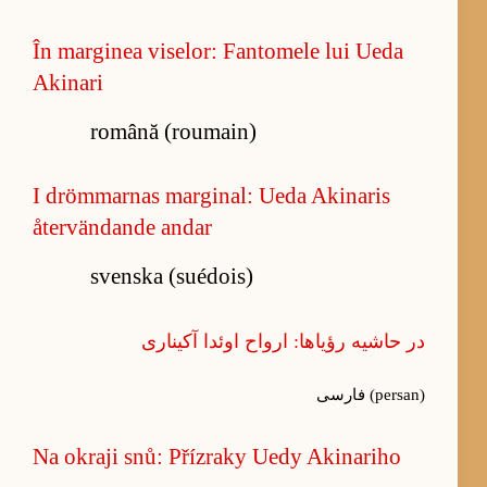
În marginea viselor: Fantomele lui Ueda
Akinari
română (roumain)
I drömmarnas marginal: Ueda Akinaris
återvändande andar
svenska (suédois)
در حاشیه رؤیاها: ارواح اوئدا آکیناری
فارسی (persan)
Na okraji snů: Přízraky Uedy Akinariho