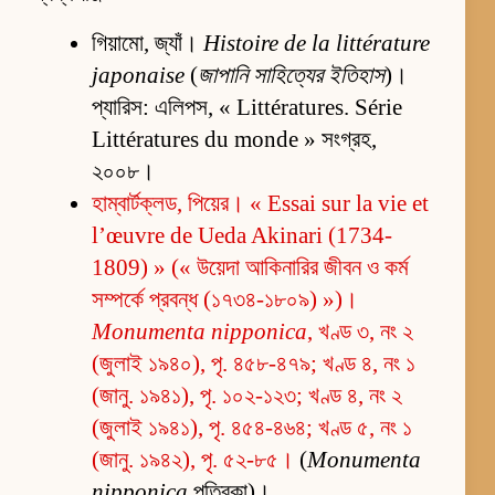
গিয়ামো, জ্যাঁ।
Histoire de la littérature
japonaise
(
জাপানি সাহিত্যের ইতিহাস
)।
প্যারিস: এলিপস, « Littératures. Série
Littératures du monde » সংগ্রহ,
২০০৮।
হাম্বার্টক্লড, পিয়ের। « Essai sur la vie et
l’œuvre de Ueda Akinari (1734-
1809) » (« উয়েদা আকিনারির জীবন ও কর্ম
সম্পর্কে প্রবন্ধ (১৭৩৪-১৮০৯) »)।
Monumenta nipponica
, খণ্ড ৩, নং ২
(জুলাই ১৯৪০), পৃ. ৪৫৮-৪৭৯; খণ্ড ৪, নং ১
(জানু. ১৯৪১), পৃ. ১০২-১২৩; খণ্ড ৪, নং ২
(জুলাই ১৯৪১), পৃ. ৪৫৪-৪৬৪; খণ্ড ৫, নং ১
(জানু. ১৯৪২), পৃ. ৫২-৮৫।
(
Monumenta
nipponica
পত্রিকা)।