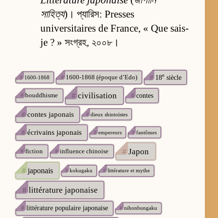
Littérature japonaise
(
জাপানি
সাহিত্য
)। প্যারিস: Presses
universitaires de France, « Que sais-
je ? » সংগ্রহ, ২০০৮।
e
#
1600-1868 (époque d’Edo)
#
18
siècle
#
1600-1868
#
civilisation
#
bouddhisme
#
contes
#
contes japonais
#
dieux shintoïstes
#
écrivains japonais
#
empereurs
#
fantômes
#
Japon
#
fiction
#
influence chinoise
#
japonais
#
kokugaku
#
littérature et mythe
#
littérature japonaise
#
littérature populaire japonaise
#
nihonbungaku