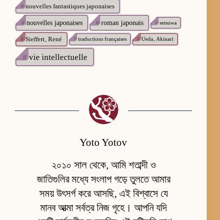
#
nouvelles fantastiques japonaises
#
nouvelles japonaises
#
roman japonais
#
setsuwa
#
Sieffert‚ René
#
traductions françaises
#
Ueda‚ Akinari
#
vie intellectuelle
Yoto Yotov
২০১০ সাল থেকে, আমি শতাব্দী ও
জাতিগুলির মধ্যে সংলাপ গড়ে তুলতে আমার
সময় উৎসর্গ করে আসছি, এই বিশ্বাসে যে
মানব আত্মা সর্বত্র নিজ গৃহে। আপনি যদি