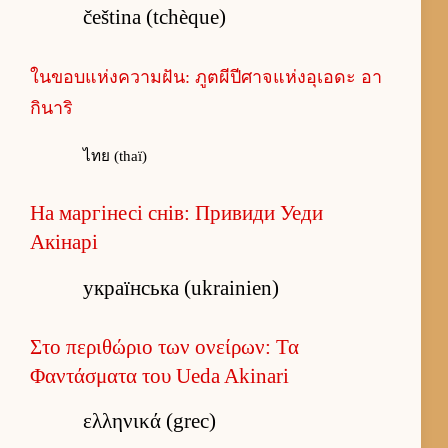
čeština (tchèque)
ในขอบแห่งความฝัน: ภูตผีปีศาจแห่งอุเอดะ อา
กินาริ
ไทย (thaï)
На маргінесі снів: Привиди Уеди
Акінарі
українська (ukrainien)
Στο περιθώριο των ονείρων: Τα
Φαντάσματα του Ueda Akinari
ελληνικά (grec)