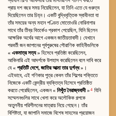
স্বাধীন শিল্পী আকিনারি তাঁর মাস্টারপিস পালিশ করতে
প্রায় দশ বছর সময় নিয়েছিলেন, যা তিনি এতে যে গুরুত্ব
দিয়েছিলেন তার চিহ্ন। একটি বুদ্ধিবৃত্তিক স্বাধীনতা যা
তাঁর সময়ের অন্য মহান পণ্ডিত মোতোওরি নোরিনাগার
সাথে তাঁর তীব্র বিতর্কেও প্রকাশ পেয়েছিল, যিনি ছিলেন
আক্ষরিক অর্থের আগে একজন জাতীয়তাবাদী। যেখানে
পরবর্তী জন জাপানের পূর্বপুরুষের পৌরাণিক কাহিনীগুলিকে
«
একমাত্র সত্য
» হিসেবে প্রতিষ্ঠা করেছিলেন,
আকিনারি এই আদর্শকে উপহাস করেছিলেন বলে দাবি করে
যে «
প্রতিটি দেশে, জাতির আত্মা তার দুর্গন্ধ
»।
এইভাবে, এই গণিকার পুত্র কেবল তাঁর শিল্পের শক্তিতে
নিজেকে একটি কেন্দ্রীয় ব্যক্তিত্ব হিসেবে প্রতিষ্ঠিত
4
করতে পেরেছিলেন, একজন «
নিখুঁত নৈরাজ্যবাদী
»
যিনি
সম্মেলনগুলির সাথে খেলা করে অলৌকিক গল্পকে
অতুলনীয় পরিশীলনের মাত্রায় নিয়ে গেছেন। তাঁর
বিশিষ্টতা, যা জাপানি সমাজে বিশেষ সাহসের প্রয়োজন