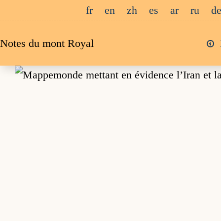
Passer
fr
en
zh
es
ar
ru
d
au
Notes du mont Royal
contenu