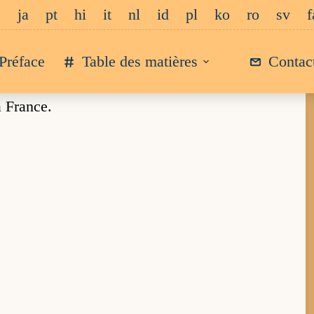
e
ja
pt
hi
it
nl
id
pl
ko
ro
sv
f
Préface
Table des matières
Contac