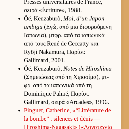
Presses universitaires de France,
σειρά «Écriture», 1988.
Ôé, Kenzaburô,
Moi, d’un Japon
ambigu
(Εγώ, από μια διφορού­μενη
Ια­πωνία), μτ­φρ. από τα ια­πωνικά
από τους René de Ceccatty και
Ryôji Nakamura, Παρίσι:
Gallimard, 2001.
Ôé, Kenzaburô,
Notes de Hiroshima
(Σημειώσεις από τη Χιροσίμα), μτ­
φρ. από τα ια­πωνικά από τη
Dominique Palmé, Παρίσι:
Gallimard, σειρά «Arcades», 1996.
Pinguet, Catherine, «“Littérature de
la bombe” : silences et dénis —
Hiroshima-Nagasaki» («Λογοτεχνία