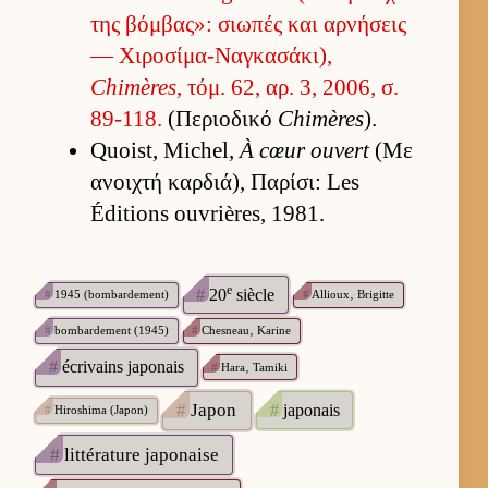
της βόμ­βας»: σιω­πές και αρ­νήσεις
— Χιροσίμα-Ναγκασάκι),
Chimères
, τόμ. 62, αρ. 3, 2006, σ.
89-118.
(Περιο­δικό
Chimères
).
Quoist, Michel,
À cœur ouvert
(Με
ανοι­χτή καρ­διά), Παρίσι: Les
Éditions ouvrières, 1981.
e
#
20
siècle
#
1945 (bombardement)
#
Allioux‚ Brigitte
#
bombardement (1945)
#
Chesneau‚ Karine
#
écrivains japonais
#
Hara‚ Tamiki
#
Japon
#
japonais
#
Hiroshima (Japon)
#
littérature japonaise