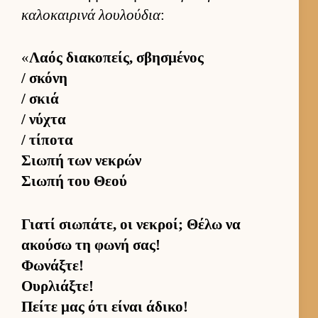
καλοκαι­ρινά λου­λού­δια
:
«
Λαός δια­κοπείς, σβησμένος
/ σκόνη
/ σκιά
/ νύχτα
/ τίποτα
Σιωπή των νεκρών
Σιωπή του Θεού
Γιατί σιω­πάτε, οι νεκροί; Θέλω να
ακούσω τη φωνή σας!
Φωνάξτε!
Ουρλιάξτε!
Πείτε μας ότι εί­ναι άδικο!