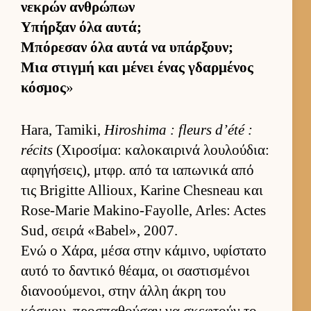
νεκρών αν­θρώπων
Υπήρ­ξαν όλα αυ­τά;
Μπόρεσαν όλα αυτά να υπάρ­ξουν;
Μια στιγμή και μένει ένας γδαρ­μένος
κόσμος
»
Hara, Tamiki,
Hiroshima : fleurs d’été :
récits
(Χιροσίμα: καλοκαι­ρινά λου­λού­δια:
αφηγήσει­ς), μτ­φρ. από τα ια­πωνικά από
τις Brigitte Allioux, Karine Chesneau και
Rose-Marie Makino-Fayolle, Arles: Actes
Sud, σειρά «Babel», 2007.
Ενώ ο Χάρα, μέσα στην κάμινο, υφίστατο
αυτό το δαντικό θέαμα, οι σαστισμένοι
δια­νοού­μενοι, στην άλλη άκρη του