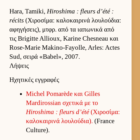
Hara, Tamiki,
Hiroshima : fleurs d’été :
récits
(Χιροσίμα: καλοκαι­ρινά λου­λού­δια:
αφηγήσει­ς), μτ­φρ. από τα ια­πωνικά από
τις Brigitte Allioux, Karine Chesneau και
Rose-Marie Makino-Fayolle, Arles: Actes
Sud, σειρά «Babel», 2007.
Λήψεις
Ηχητικές εγγραφές
Michel Pomarède και Gilles
Mardirossian σχετικά με το
Hiroshima : fleurs d’été
(Χιροσίμα:
καλοκαι­ρινά λου­λού­δια).
(France
Culture).