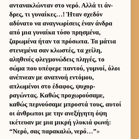
αντανακλώνταν στο νερό. Αλλά τι άν­
δρες, τι γυναί­κες…! Ήταν σχεδόν
αδύνατο να αναγνωρίσεις έναν άν­δρα
από μια γυναίκα τόσο πρησμένα,
ζαρωμένα ήταν τα πρόσωπα. Τα μάτια
στενεμένα σαν κλωστές, τα χεί­λη,
αληθινές φλεγ­μονώδεις πληγές, το
σώμα που υπέφερε παντού, γυμνοί, όλοι
ανέπνεαν με αναπνοή εντόμου,
απλωμένοι στο έδαφος, ψυχορ­
ραγώντας. Καθώς προχωρού­σαμε,
καθώς περ­νού­σαμε μπροστά τους, αυ­τοί
οι άν­θρωποι με την ανεξήγητη όψη
ικέτευαν με μια μικρή γλυκιά φωνή:
“Νερό, σας παρακαλώ, νερό…”
»