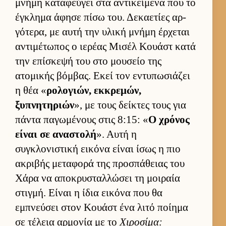
μνήμη καταφεύ­γει στα αντικεί­μενα που το
έγκλημα άφησε πίσω του. Δεκαετίες αρ­
γότερα, με αυτή την υλική μνήμη έρ­χεται
αντιμέτωπος ο ιε­ρέας Μισέλ Κουάστ κατά
την επίσκεψή του στο μου­σείο της
ατομικής βόμ­βας. Εκεί τον εντυπωσιάζει
η θέα «
ρολογιών, εκ­κρεμών,
ξυπνητηριών
», με τους δεί­κτες τους για
πάντα παγωμένους στις 8:15: «
Ο χρόνος
εί­ναι σε αναστολή
». Αυτή η
συγκλονιστική ει­κόνα εί­ναι ίσως η πιο
ακριβής μεταφορά της προσπάθειας του
Χάρα να αποκρυσταλ­λώσει τη μοι­ραία
στιγ­μή. Εί­ναι η ίδια ει­κόνα που θα
εμπνεύ­σει στον Κουάστ ένα λιτό ποί­ημα
σε τέλεια αρ­μονία με το
Χιροσίμα: