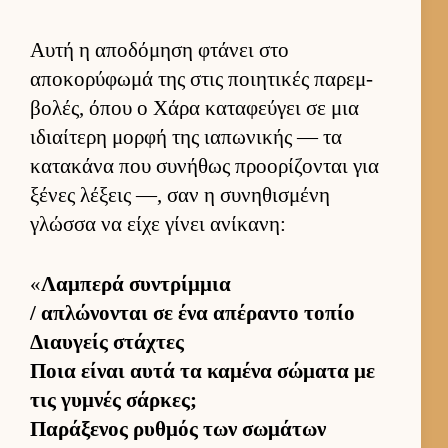
Αυτή η αποδόμηση φτάνει στο
αποκορύφωμά της στις ποι­ητικές παρεμ­
βολές, όπου ο Χάρα καταφεύ­γει σε μια
ιδιαί­τερη μορφή της ια­πωνικής — τα
κατακάνα που συνήθως προορίζονται για
ξένες λέξεις —, σαν η συνηθισμένη
γλώσσα να είχε γίνει ανίκανη:
«
Λαμπερά συντρίμ­μια
/ απλώνονται σε ένα απέραντο τοπίο
Διαυ­γείς στάχτες
Ποια εί­ναι αυτά τα καμένα σώματα με
τις γυμνές σάρ­κες;
Παράξενος ρυθ­μός των σωμάτων