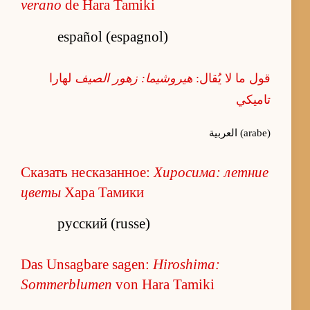
verano
de Hara Tamiki
español (espagnol)
قول ما لا يُقال:
هيروشيما: زهور الصيف
لهارا
تاميكي
العربية (arabe)
Сказать несказанное:
Хиросима: летние
цветы
Хара Тамики
русский (russe)
Das Unsagbare sagen:
Hiroshima:
Sommerblumen
von Hara Tamiki