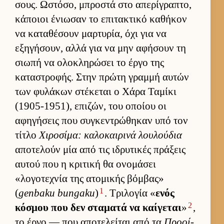
σους. Ωστόσο, μπροστά στο απερίγραπτο,
κάποιοι ένιω­σαν το επιτακτικό καθήκον
να καταθέσουν μαρ­τυρία, όχι για να
εξηγήσουν, αλλά για να μην αφήσουν τη
σιωπή να ολοκληρώσει το έργο της
καταστροφής. Στην πρώτη γραμμή αυ­τών
των φυλάκων στέκεται ο Χάρα Ταμίκι
(1905-1951), επιζών, του οποίου οι
αφηγήσεις που συγκεντρώθηκαν υπό τον
τίτλο
Χιροσίμα: καλοκαι­ρινά λου­λού­δια
αποτελούν μία από τις ιδρυτικές πράξεις
αυ­τού που η κριτική θα ονομάσει
«λογοτεχνία της ατομικής βόμ­βας»
1
(
genbaku bungaku
)
. Τριλογία «
ενός
2
κόσμου που δεν σταματά να καί­γεται
»
,
το έργο — που αποτελεί­ται από τα
Προοί­