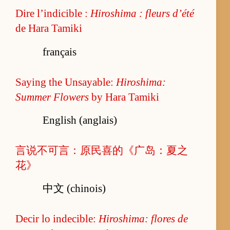
Dire l’indicible :
Hiroshima : fleurs d’été
de Hara Tamiki
français
Saying the Unsayable:
Hiroshima:
Summer Flowers
by Hara Tamiki
English (anglais)
言说不可言：原民喜的《广岛：夏之
花》
中文 (chinois)
Decir lo indecible:
Hiroshima: flores de