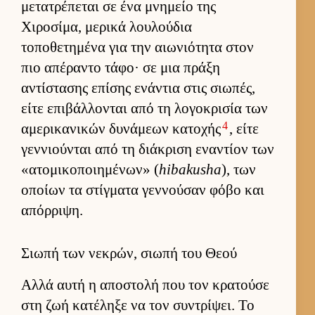
μετατρέπεται σε ένα μνημείο της
Χιροσίμα, μερικά λου­λού­δια
τοποθετημένα για την αιω­νιότητα στον
πιο απέραντο τάφο· σε μια πράξη
αντίστασης επίσης ενάντια στις σιω­πές,
είτε επιβάλ­λονται από τη λογοκρισία των
4
αμερικανικών δυνάμεων κατοχής
, είτε
γεν­νιού­νται από τη διάκριση εναντίον των
«ατομικοποι­ημένων» (
hibakusha
), των
οποίων τα στίγ­ματα γεν­νού­σαν φόβο και
απόρ­ριψη.
Σιωπή των νεκρών, σιωπή του Θεού
Αλλά αυτή η αποστολή που τον κρατούσε
στη ζωή κατέληξε να τον συντρίψει. Το