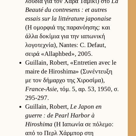
λού­δια για τον Χάρα Ταμίκι) στο
La
Beauté du contresens : et autres
essais sur la littérature japonaise
(Η ομορ­φιά της παρανόη­σης: και
άλλα δοκίμια για την ια­πωνική
λογοτεχνία), Nantes: C. Defaut,
σειρά «Allaphbed», 2005.
Guillain, Robert, «Entretien avec le
maire de Hiroshima» (Συνέντευξη
με τον δήμαρχο της Χιροσίμα),
France-Asie
, τόμ. 5, αρ. 53, 1950, σ.
295-297.
Guillain, Robert,
Le Japon en
guerre : de Pearl Harbor à
Hiroshima
(Η Ια­πωνία σε πόλεμο:
από το Περλ Χάρ­μπορ στη