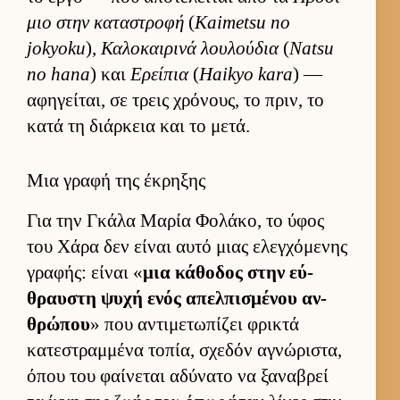
μιο στην καταστροφή
(
Kaimetsu no
jokyoku
),
Καλοκαι­ρινά λου­λού­δια
(
Natsu
no hana
) και
Ερείπια
(
Haikyo kara
) —
αφηγεί­ται, σε τρεις χρόνους, το πριν, το
κατά τη διάρ­κεια και το μετά.
Μια γραφή της έκρηξης
Για την Γκάλα Μαρία Φολάκο, το ύφος
του Χάρα δεν εί­ναι αυτό μιας ελεγ­χόμενης
γραφής: εί­ναι «
μια κάθοδος στην εύ­
θραυ­στη ψυχή ενός απελ­πισμένου αν­
θρώπου
» που αντιμετωπίζει φρικτά
κατεστραμ­μένα τοπία, σχεδόν αγνώριστα,
όπου του φαί­νεται αδύνατο να ξαναβρεί