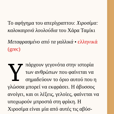
Το αφήγημα του απερίγραπτου:
Χιροσίμα:
καλοκαιρινά λουλούδια
του Χάρα Ταμίκι
Μεταφρασμένο από τα γαλ­λικά
•
ελ­ληνικά
(grec)
Υ
πάρ­χουν γεγονότα στην ιστορία
των αν­θρώπων που φαί­νεται να
σημαδεύ­ουν το όριο αυ­τού που η
γλώσσα μπορεί να εκ­φράσει. Η άβυσ­σος
ανοί­γει, και οι λέξεις, γελοί­ες, φαί­νεται να
υποχωρούν μπροστά στη φρίκη. Η
Χιροσίμα εί­ναι μία από αυ­τές τις αβύσ­