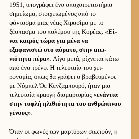
1951, υπογράφει ένα αποχαι­ρετιστήριο
σημεί­ωμα, στοι­χειω­μένος από το
φάντασμα μιας νέας Χιροσίμα με το
ξέσπασμα του πολέμου της Κορέας: «
Εί­
ναι και­ρός τώρα για μένα να
εξαφανιστώ στο αόρατο, στην αιω­
νιότητα πέρα
». Λίγο μετά, ρίχνεται κάτω
από ένα τρένο. Η τελευ­ταία του χει­
ρονομία, όπως θα γράψει ο βραβευ­μένος
με Νόμπελ Όε Κεν­ζαμπου­ρό, ήταν μια
τελευ­ταία κραυγή δια­μαρ­τυρίας «
ενάντια
στην τυφλή ηλιθιότητα του αν­θρώπινου
γένους
».
Όταν οι φωνές των μαρ­τύρων σιω­πούν, η