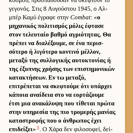
κόσμου, προσπαθού­σαν να σκεφτούν το
γεγονός. Στις 8 Αυ­γού­στου 1945, ο Αλ­
μπέρ Καμύ έγραφε στην
Combat
: «
ο
μηχανικός πολιτισμός μόλις έφτασε
στον τελευ­ταίο βαθμό αγριότητας. Θα
πρέπει να δια­λέξου­με, σε ένα περισ­
σότερο ή λιγότερο κοντινό μέλ­λον,
μεταξύ της συλ­λογικής αυ­τοκτονίας ή
της έξυπνης χρήσης των επιστημονικών
κατακτήσεων. Εν τω μεταξύ,
επιτρέπεται να σκεφτούμε ότι υπάρ­χει
κάποια αναί­δεια στο να εορ­τάζουμε
έτσι μια ανακάλυψη που τίθεται πρώτα
στην υπηρεσία της πιο τρομερής μανίας
καταστροφής που ο άν­θρωπος έχει
3
επιδεί­ξει
»
. Ο Χάρα δεν φιλοσοφεί, δεί­