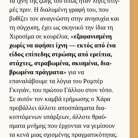
τα ίχνη της ζωής του όπως ήταν λίγες στιγ­
μές πριν. Η δια­λυμένη γραφή του, που
βυθίζει τον αναγνώστη στην ανησυχία και
τη σύγ­χυση, έχει ως σκηνικό την ίδια τη
Χιροσίμα σε κου­ρέλια, «
εξαφανισμένη
χωρίς να αφήσει ίχνη — εκτός από ένα
εί­δος επίπεδης στρώσης από ερεί­πια,
στάχτες, στραβωμένα, σκισμένα, δια­
βρωμένα πράγ­ματα
» για να
επαναλάβουμε τα λόγια του Ρομπέρ
Γκιγιάν, του πρώτου Γάλ­λου στον τόπο.
Σε αυ­τόν τον καμβά ερήμωσης ο Χάρα
προβάλ­λει άλ­λοτε αποσπάσματα δια­
κοπτόμενων υπάρ­ξεων, άλ­λοτε θραύ­
σματα μνήμης που έρ­χονται να γεμίσουν
τα κενά μιας σχισμένης πραγ­ματικότητας.