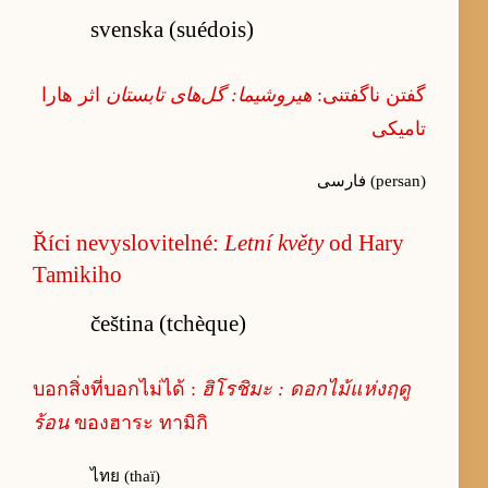
svenska (suédois)
گفتن ناگفتنی:
هیروشیما: گل‌های تابستان
اثر هارا
تامیکی
فارسی (persan)
Říci nevyslovitelné:
Letní květy
od Hary
Tamikiho
čeština (tchèque)
บอกสิ่งที่บอกไม่ได้ :
ฮิโรชิมะ : ดอกไม้แห่งฤดู
ร้อน
ของฮาระ ทามิกิ
ไทย (thaï)