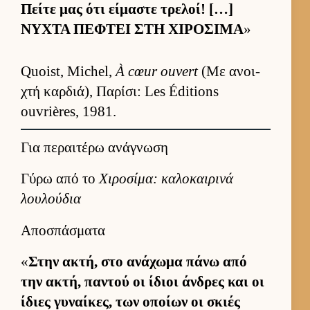
Πείτε μας ότι εί­μαστε τρελοί! […]
ΝΥΧΤΑ ΠΕΦΤΕΙ ΣΤΗ ΧΙΡΟΣΙΜΑ
»
Quoist, Michel,
À cœur ouvert
(Με ανοι­
χτή καρ­διά), Παρίσι: Les Éditions
ouvrières, 1981.
Για περαιτέρω ανάγνωση
Γύρω από το
Χιροσίμα: καλοκαιρινά
λουλούδια
Αποσπάσματα
«
Στην ακτή, στο ανάχωμα πάνω από
την ακτή, παντού οι ίδιοι άν­δρες και οι
ίδιες γυναί­κες, των οποίων οι σκιές