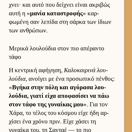
χνει· και αυτό που δεί­χνει εί­ναι ακριβώς
αυτή η «
μανία καταστροφής
» καρ­
φωμένη σαν λεπίδα στη σάρκα των ίδιων
των αν­θρώπων.
Μερικά λουλούδια στον πιο απέραντο
τάφο
Η κεντρική αφήγηση,
Καλοκαι­ρινά λου­
λού­δια
, ανοί­γει με ένα προσωπικό πέν­θος:
«
Βγήκα στην πόλη και αγόρασα λου­
λού­δια, γιατί είχα αποφασίσει να πάω
στον τάφο της γυναί­κας μου
». Για τον
Χάρα, το τέλος του κόσμου είχε ήδη αρ­
χίσει ένα χρόνο πριν. Είχε χάσει τη
γυναίκα του, τη Σανταέ — το πιο