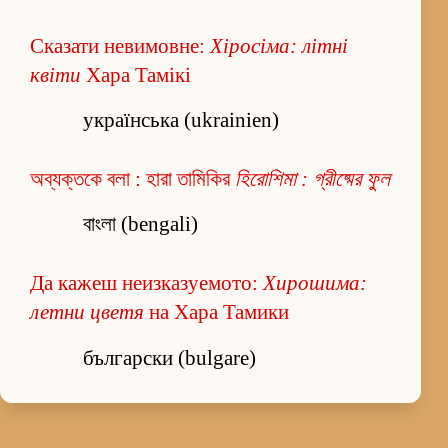
Сказати невимовне:
Хіросіма: літні
квіти
Хара Тамікі
українська (ukrainien)
অব্যক্তকে বলা : হারা তামিকির
হিরোশিমা : গ্রীষ্মের ফুল
বাংলা (bengali)
Да кажеш неизказуемото:
Хирошима:
летни цветя
на Хара Тамики
български (bulgare)