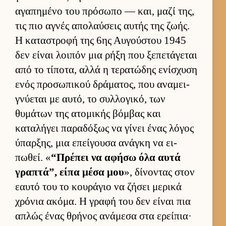
αγαπημένο του πρόσωπο — και, μαζί της,
τις πιο αγνές απολαύ­σεις αυ­τής της ζωής.
Η καταστροφή της 6ης Αυ­γού­στου 1945
δεν εί­ναι λοι­πόν μια ρήξη που ξεπετάγεται
από το τίποτα, αλλά η τερατώδης ενίσχυση
ενός προσωπικού δράματος, που αναμει­
γνύεται με αυ­τό, το συλ­λογικό, των
θυμάτων της ατομικής βόμ­βας και
καταλήγει παραδόξως να γίνει ένας λόγος
ύπαρ­ξης, μια επεί­γουσα ανάγκη να ει­
πωθεί. «
“Πρέπει να αφήσω όλα αυτά
γραπτά”, είπα μέσα μου
», δίνοντας στον
εαυτό του το κου­ράγιο να ζήσει μερικά
χρόνια ακόμα. Η γραφή του δεν εί­ναι πια
απλώς ένας θρήνος ανάμεσα στα ερεί­πια·