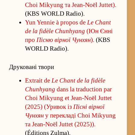
Choi Mikyung та Jean-Noël Juttet).
(KBS WORLD Radio).
Yun Yennie à propos de
Le Chant
de la fidèle Chunhyang
(Юн Єнні
про
Пісню вірної Чунхян
).
(KBS
WORLD Radio).
Друковані твори
Extrait de
Le Chant de la fidèle
Chunhyang
dans la traduction par
Choi Mikyung et Jean-Noël Juttet
(2025) (Уривок із
Пісні вірної
Чунхян
у пере­кладі Choi Mikyung
та Jean-Noël Juttet (2025)).
(Éditions Zulma).