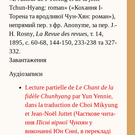
Tchun-Hyang: roman» («Коха­ння І-
Торена та вродливої Чун-Хян: роман»),
непрямий пер. з фр. Anonyme, за пер. J.-
H. Rosny,
La Revue des revues
, т. 14,
1895, с. 60-68, 144-150, 233-238 та 327-
332.
Завантаження
Аудіозаписи
Lecture partielle de
Le Chant de la
fidèle Chunhyang
par Yun Yennie,
dans la traduction de Choi Mikyung
et Jean-Noël Juttet (Часткове чита­
ння
Пісні вірної Чунхян
у
виконанні Юн Єн­ні, в пере­кладі