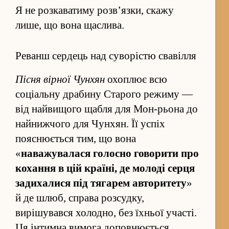
Я не роз­каватиму роз­в’язки, скажу
лише, що вона щаслива.
Реванш сердець над суворістю свавілля
Пісня вірної Чунхян
охоплює всю
соціальну драбину Старого режиму —
від найвищого щабля для Мон-рьона до
найнижчого для Чунхян. Її успіх
пояснюється тим, що вона
«
наважувалася голосно говорити про
коха­ння в цій країні, де молоді серця
задихалися під тягарем авторитету
»
й де шлюб, справа роз­судку,
вирішувався холодно, без їхньої участі.
Ця інтимна вимога доповнюється