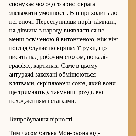
спонукає молодого аристократа
зневажити умовності. Він приходить до
неї вночі. Пере­ступивши поріг кімнати,
ця дівчина з народу виявляється не
менш освіченою й витонченою, ніж він:
по­гляд блукає по віршах її руки, що
висять над робочим столом, по калі­
графіях, картинах. Саме в цьому
антуражі закохані обмінюються
клятвами, скріплюючи союз, який вони
ще тримають у таємниці, роз­ділені
походже­н­ням і статками.
Випробування вірності
Тим часом батька Мон-рьона від­