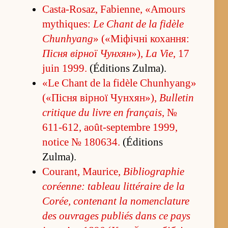
Casta-Rosaz, Fabienne, «Amours
mythiques:
Le Chant de la fidèle
Chunhyang
» («Міфічні коха­н­ня:
Пісня вірної Чунхян
»),
La Vie
, 17
juin 1999.
(Éditions Zulma).
«Le Chant de la fidèle Chunhyang»
(«Пісня вірної Чунхян»),
Bulletin
critique du livre en français
, №
611-612, août-septembre 1999,
notice № 180634.
(Éditions
Zulma).
Courant, Maurice,
Bibliographie
coréenne: tableau littéraire de la
Corée, contenant la nomenclature
des ouvrages publiés dans ce pays