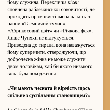
йому служила. Пере­кличка
кісен
сповнена раблезіанської соковитості, де
проходять промовисті імена на кшталт
панни «Таємничий туман»,
«Абрикосовий цвіт» чи «Річкова фея».
Лише Чунхян не від­гукується.
Приведена до тирана, вона наважується
йому суперечити, стверджуючи, що
доброчесна жінка не може служити
двом чоловікам, хай би якого низького
вона була походже­н­ня:
«
Чи мають чеснота й вірність щось
спільне з су­спільним становищем?
»