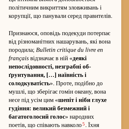
політичним викри­т­тям зло­вживань і
корупції, що панували серед правителів.
При­знаюся, оповідь подекуди потерпає
від різноманітних нашарувань, які вона
породила;
Bulletin critique du livre en
français
від­значає в ній «
деякі
непослідовності, незграбні об­
ґрунтува­н­ня, […] наївність і
солодкуватість
». Проте, подібно до
мушлі, що зберігає гомін океану, вона
несе під усім цим «
шепіт і ніби глухе
гуді­н­ня: великий без­межний і
багатоголосий голос
» народних
5
поетів, що спів­ають навколо
. Їхня