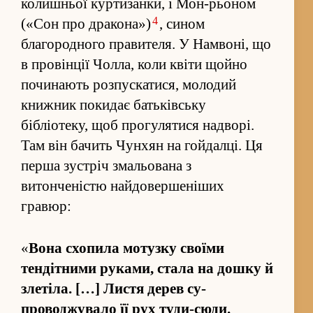
колишньої куртизанки, і Мон-рьоном
4
(«Сон про дракона»)
, сином
благородного правителя. У Намвоні, що
в провінції Чол­ла, коли квіти щойно
починають роз­пускатися, молодий
книжник покидає батьківську
бібліотеку, щоб прогулятися надворі.
Там він бачить Чунхян на гойдалці. Ця
перша зу­стріч змальована з
витонченістю найдовершеніших
гравюр:
«
Вона схопила мотузку своїми
тендітними руками, стала на дошку й
злетіла. […] Листя дерев су­
проводжувало її рух туди-сюди.