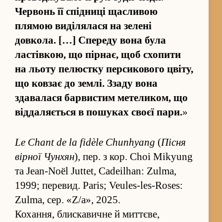
Червонь її спідниці щасливою
плямою виділялася на зелені
довкола. […] Спереду вона була
ластівкою, що пірнає, щоб схопити
на льоту пелюстку персикового цвіту,
що ковзає до землі. Ззаду вона
здавалася барвистим метеликом, що
від­даляється в пошуках своєї пари.
»
Le Chant de la fidèle Chunhyang
(
Пісня
вірної Чунхян
), пер. з кор. Choi Mikyung
та Jean-Noël Juttet, Cadeilhan: Zulma,
1999; пере­вид. Paris; Veules-les-Roses:
Zulma, сер. «Z/a», 2025.
Коха­н­ня, блискавичне й мит­тєве,