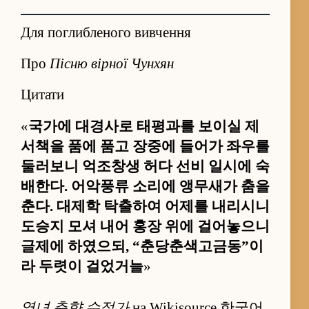
Для поглибленого вивчення
Про
Пісню вірної Чунхян
Цитати
«
국가에 대경사로 태평과를 보이실 제
서책을 품에 품고 장중에 들어가 좌우를
둘러보니 억조창생 허다 선비 일시에 숙
배한다. 어악풍류 소리에 앵무새가 춤을
춘다. 대제학 탁출하여 어제를 내리시니
도승지 모셔 내어 홍장 위에 걸어놓으니
글제에 하였으되, “춘당춘색고금동”이
라 두렷이 걸었거늘
»
열녀 춘향 수절가
на Wikisource 한국어,