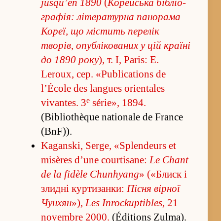
jusqu’en 1890
(
Корейська бібліо­
графія: літературна панорама
Кореї, що містить пере­лік
творів, опублікованих у цій країні
до 1890 року
), т. I, Paris: E.
Leroux, сер. «Publications de
l’École des langues orientales
e
vivantes. 3
série», 1894.
(Bibliothèque nationale de France
(BnF)).
Kaganski, Serge, «Splendeurs et
misères d’une courtisane:
Le Chant
de la fidèle Chunhyang
» («­Блиск і
злидні куртизанки:
Пісня вірної
Чунхян
»),
Les Inrockuptibles
, 21
novembre 2000.
(Éditions Zulma).