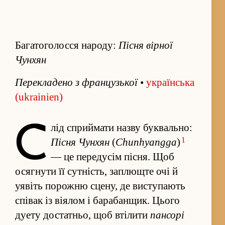
Багатоголосся народу:
Пісня вірної
Чунхян
Пере­кладено з французької
•
українська
(ukrainien)
С
лід спри­ймати на­зву буквально:
1
Пісня Чунхян
(
Chunhyangga
)
— це перед­усім пісня. Щоб
осягнути її сутність, заплющте очі й
уявіть порожню сцену, де ви­ступають
співак із віялом і барабанщик. Цього
дуету до­статньо, щоб втілити
пансорі