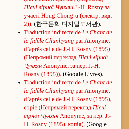
Пісні вірної Чунхян
J.-H. Rosny за
участі Hong Chong-u (електр. вид.
2)).
(한국문학 디지털도서관).
Traduction indirecte de
Le Chant de
la fidèle Chunhyang
par Anonyme,
d’après celle de J.-H. Rosny (1895)
(Непрямий пере­клад
Пісні вірної
Чунхян
Anonyme, за пер. J.-H.
Rosny (1895)).
(Google Livres).
Traduction indirecte de
Le Chant de
la fidèle Chunhyang
par Anonyme,
d’après celle de J.-H. Rosny (1895),
copie (Непрямий пере­клад
Пісні
вірної Чунхян
Anonyme, за пер. J.-
H. Rosny (1895), копія).
(Google