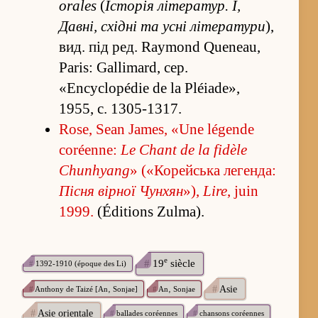
orales
(
Історія літератур. I,
Давні, східні та усні літератури
),
вид. під ред. Raymond Queneau,
Paris: Gallimard, сер.
«Encyclopédie de la Pléiade»,
1955, с. 1305-1317.
Rose, Sean James, «Une légende
coréenne:
Le Chant de la fidèle
Chunhyang
» («Корейська легенда:
Пісня вірної Чунхян
»),
Lire
, juin
1999.
(Éditions Zulma).
e
#
19
siècle
#
1392-1910 (époque des Li)
#
Asie
#
Anthony de Taizé [An‚ Sonjae]
#
An‚ Sonjae
#
Asie orientale
#
ballades coréennes
#
chansons coréennes