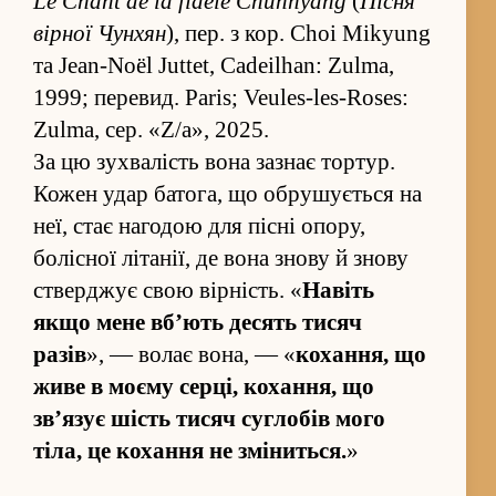
Le Chant de la fidèle Chunhyang
(
Пісня
вірної Чунхян
), пер. з кор. Choi Mikyung
та Jean-Noël Juttet, Cadeilhan: Zulma,
1999; пере­вид. Paris; Veules-les-Roses:
Zulma, сер. «Z/a», 2025.
За цю зухвалість вона за­знає тортур.
Кожен удар батога, що обрушується на
неї, стає нагодою для пісні опору,
болісної літанії, де вона знову й знову
стверджує свою вірність. «
Навіть
якщо мене вб’ють десять тисяч
разів
», — волає вона, — «
коха­н­ня, що
живе в моєму серці, коха­н­ня, що
зв’язує шість тисяч су­глобів мого
тіла, це коха­ння не зміниться.
»