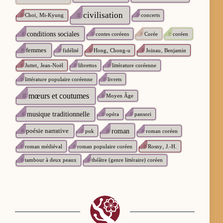
#
civilisation
#
Choi‚ Mi-Kyung
#
concerts
#
conditions sociales
#
contes coréens
#
Corée
#
coréen
#
femmes
#
fidélité
#
Hong‚ Chong-u
#
Joinau‚ Benjamin
#
Juttet‚ Jean-Noël
#
librettos
#
littérature coréenne
#
littérature populaire coréenne
#
livrets
#
mœurs et coutumes
#
Moyen Âge
#
musique traditionnelle
#
opéra
#
pansori
#
poésie narrative
#
roman
#
puk
#
roman coréen
#
roman médiéval
#
roman populaire coréen
#
Rosny‚ J.-H.
#
tambour à deux peaux
#
théâtre (genre littéraire) coréen