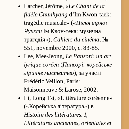
Larcher, Jérôme, «
Le Chant de la
fidèle Chunhyang
d’Im Kwon-taek:
tragédie musicale» («
Пісня вірної
Чунхян
Ім Квон-тека: музична
трагедія»),
Cahiers du cinéma
, №
551, novembre 2000, с. 83-85.
Lee, Mee-Jeong,
Le Pansori: un art
lyrique coréen
(
Пансорі: корейське
ліричне мистецтво
), за участі
Frédéric Veillon, Paris:
Maisonneuve & Larose, 2002.
Li, Long Tsi, «Littérature coréenne»
(«Корейська література») в
Histoire des littératures. I,
Littératures anciennes, orientales et