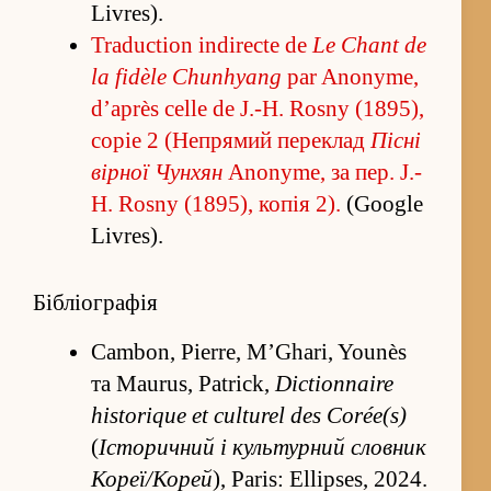
Livres).
Traduction indirecte de
Le Chant de
la fidèle Chunhyang
par Anonyme,
d’après celle de J.-H. Rosny (1895),
copie 2 (Непрямий пере­клад
Пісні
вірної Чунхян
Anonyme, за пер. J.-
H. Rosny (1895), копія 2).
(Google
Livres).
Бібліографія
Cambon, Pierre, M’Ghari, Younès
та Maurus, Patrick,
Dictionnaire
historique et culturel des Corée(s)
(
Історичний і культурний словник
Кореї/Корей
), Paris: Ellipses, 2024.