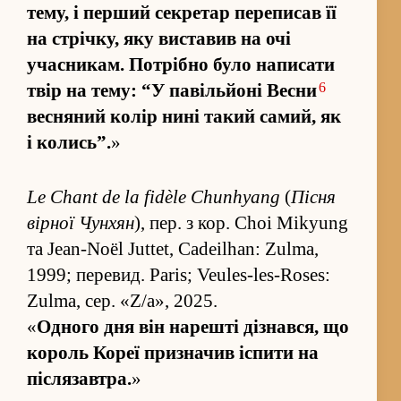
тему, і перший секретар пере­писав її
на стрічку, яку ви­ставив на очі
учасникам. Потрібно було написати
6
твір на тему: “У павіль­йоні Весни
весняний колір нині такий самий, як
і колись”.
»
Le Chant de la fidèle Chunhyang
(
Пісня
вірної Чунхян
), пер. з кор. Choi Mikyung
та Jean-Noël Juttet, Cadeilhan: Zulma,
1999; пере­вид. Paris; Veules-les-Roses:
Zulma, сер. «Z/a», 2025.
«
Одного дня він нарешті ді­знався, що
король Кореї при­значив іспити на
післязавтра.
»