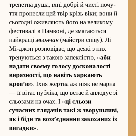
трепетна душа, їхні добрі й чисті почу­
ття пронесли цей твір крізь віки; вони й
сьогодні оживляють його на великому
фестивалі в Намвоні, де змагаються
найкращі
мьончан
(майстри спів­у). Лі
Мі-джон роз­повід­ає, що деякі з них
тренуються з такою запеклістю, «
аби
надати своєму голосу досконалості
виразності, що навіть харкають
кров’ю
». Їхня жертва аж ніяк не марна
— її вітає публіка, що встає й аплодує зі
сльозами на очах. І «
ці сльози
сучасних глядачів такі ж зворушливі,
як і біди та воз­з’­єд­на­ння закоханих із
вигадки
».