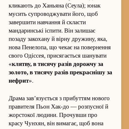
кликають до Ханьяна (Сеула); юнак
мусить су­проводжувати його, щоб
завершити на­вча­ння й скласти
мандаринські іспити. Він залишає
позаду закохану й вірну дружину, яка,
нова Пенелопа, що чекає на поверне­ння
свого Одіс­сея, присягається шанувати
«
клятву, в тисячу разів дорожчу за
золото, в тисячу разів прекраснішу за
нефрит
».
Драма зав’язується з прибу­т­тям нового
правителя Пьон Хак-до — роз­пусної й
жорстокої людини. Прочувши про
красу Чунхян, він вимагає, щоб вона