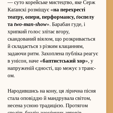
— суто корейське мистецтво, яке Серж
Каґанскі роз­міщує «
на пере­хресті
театру, опери, перформансу, ґоспелу
та
two-man-show
». Барабан гуде, і
хрипкий голос злітає вгору,
скандований віялом, що роз­кривається
й складається з різким клаца­н­ням,
задаючи ритм. Захоплена публіка реагує
в унісон, наче «
баптистський хор
», у
напруженій єд­ності, що межує з транс­
ом.
Народившись на кону, ця лірична пісня
стала оповіддю й мандрувала світом,
несена усною традицією. Протягом
століть без­ліч анонімних авторів