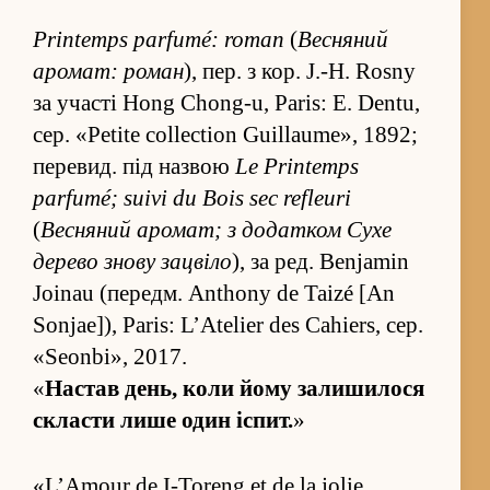
Printemps parfumé: roman
(
Весняний
аромат: роман
), пер. з кор. J.-H. Rosny
за участі Hong Chong-u, Paris: E. Dentu,
сер. «Petite collection Guillaume», 1892;
пере­вид. під на­звою
Le Printemps
parfumé; suivi du Bois sec refleuri
(
Весняний аромат; з додатком Сухе
дерево знову зацвіло
), за ред. Benjamin
Joinau (передм. Anthony de Taizé [An
Sonjae]), Paris: L’Atelier des Cahiers, сер.
«Seonbi», 2017.
«
На­став день, коли йому залишилося
скласти лише один іспит.
»
«L’Amour de I-Toreng et de la jolie