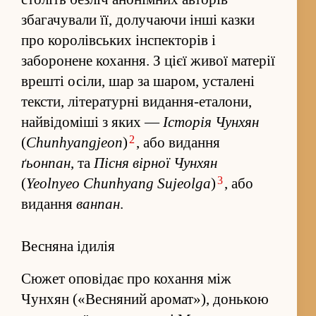
збагачували її, долучаючи інші казки
про королівських ін­спекторів і
заборонене коха­н­ня. З цієї живої матерії
врешті осіли, шар за шаром, усталені
текс­ти, літературні ви­да­н­ня-еталони,
найві­доміші з яких —
Історія Чунхян
2
(
Chunhyangjeon
)
, або ви­да­ння
ґьонпан
, та
Пісня вірної Чунхян
3
(
Yeolnyeo Chunhyang Sujeolga
)
, або
ви­да­ння
ванпан
.
Весняна ідилія
Сюжет оповідає про коха­ння між
Чунхян («Весняний аромат»), донькою