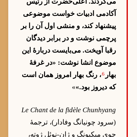
می‌کردند. اعلی‌حضرت از رئیس
آکادمی ادبیات خواست موضوعی
پیشنهاد کند، و منشی اول آن را بر
پرچمی نوشت و در برابر دیدگان
رقبا آویخت. می‌بایست دربارهٔ این
موضوع انشا نوشت: «در غرفهٔ
6
بهار
، رنگ بهار امروز همان است
که دیروز بود.»
»
Le Chant de la fidèle Chunhyang
(سرود چونیانگ وفادار)، ترجمهٔ
چوی میکیونگ و ژان-نوئل ژوته،