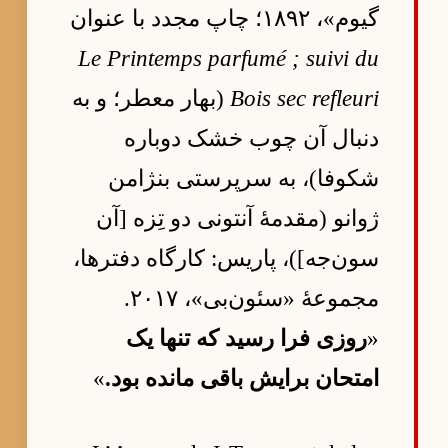
گیوم»، ۱۸۹۲؛ چاپ مجدد با عنوان
Le Printemps parfumé ; suivi du
Bois sec refleuri
(بهار معطر؛ و به
دنبال آن چوب خشک دوباره
شکوفا)، به سرپرستی بنژامن
ژوانو (مقدمهٔ آنتونی دو تِزه [آن
سون‌جه])، پاریس: کارگاه دفترها،
مجموعهٔ «سئون‌بی»، ۲۰۱۷.
«
روزی فرا رسید که تنها یک
امتحان برایش باقی مانده بود.
»