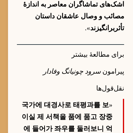
اشک‌های تماشاگران معاصر به اندازهٔ
مصائب و وصال عاشقان داستان
تأثربرانگیزند
».
برای مطالعهٔ بیشتر
پیرامون
سرود چونیانگ وفادار
نقل‌قول‌ها
국가에 대경사로 태평과를 보
«
이실 제 서책을 품에 품고 장중
에 들어가 좌우를 둘러보니 억