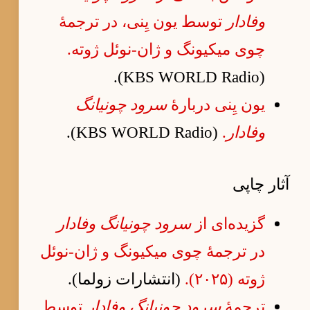
وفادار
توسط یون یِنی، در ترجمهٔ
چوی میکیونگ و ژان-نوئل ژوته.
(KBS WORLD Radio).
یون یِنی دربارهٔ
سرود چونیانگ
وفادار
.
(KBS WORLD Radio).
آثار چاپی
گزیده‌ای از
سرود چونیانگ وفادار
در ترجمهٔ چوی میکیونگ و ژان-نوئل
ژوته (۲۰۲۵).
(انتشارات زولما).
ترجمهٔ
سرود چونیانگ وفادار
توسط