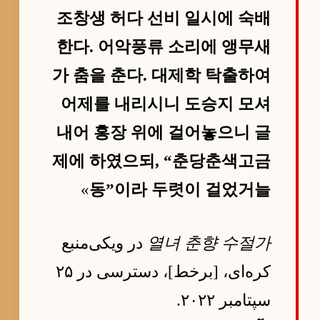
조창생 허다 선비 일시에 숙배
한다. 어악풍류 소리에 앵무새
가 춤을 춘다. 대제학 탁출하여
어제를 내리시니 도승지 모셔
내어 홍장 위에 걸어놓으니 글
제에 하였으되, “춘당춘색고금
»
동”이라 두렷이 걸었거늘
열녀 춘향 수절가
در ویکی‌منبع
کره‌ای، [برخط]، دسترسی در ۲۵
سپتامبر ۲۰۲۲.