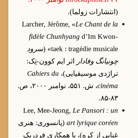
(انتشارات زولما).
Larcher, Jérôme, «
Le Chant de la
fidèle Chunhyang
d’Im Kwon-
taek : tragédie musicale» (
سرود
چونیانگ وفادار
اثر ایم کوون-تِک:
تراژدی موسیقیایی)،
Cahiers du
cinéma
، ش. ۵۵۱، نوامبر ۲۰۰۰، ص.
۸۳-۸۵.
Lee, Mee-Jeong,
Le Pansori : un
art lyrique coréen
(پانسوری: هنری
غنایی از کره)، با همکاری فردریک