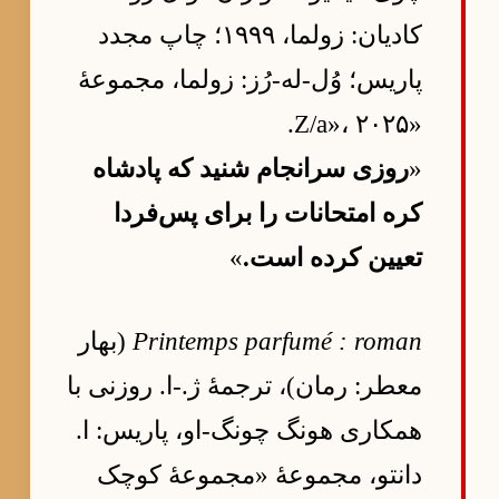
کادیان: زولما، ۱۹۹۹؛ چاپ مجدد
پاریس؛ وُل-له-رُز: زولما، مجموعهٔ
«Z/a»، ۲۰۲۵.
«
روزی سرانجام شنید که پادشاه
کره امتحانات را برای پس‌فردا
تعیین کرده است.
»
Printemps parfumé : roman
(بهار
معطر: رمان)، ترجمهٔ ژ.-ا. روزنی با
همکاری هونگ چونگ-او، پاریس: ا.
دانتو، مجموعهٔ «مجموعهٔ کوچک