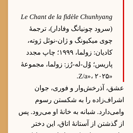
Le Chant de la fidèle Chunhyang
(سرود چونیانگ وفادار)، ترجمهٔ
چوی میکیونگ و ژان-نوئل ژوته،
کادیان: زولما، ۱۹۹۹؛ چاپ مجدد
پاریس؛ وُل-له-رُز: زولما، مجموعهٔ
«Z/a»، ۲۰۲۵.
عشق، آذرخش‌وار و فوری، جوان
اشراف‌زاده را به شکستن رسوم
وامی‌دارد. شبانه به خانهٔ او می‌رود. پس
از گذشتن از آستانهٔ اتاق، این دختر