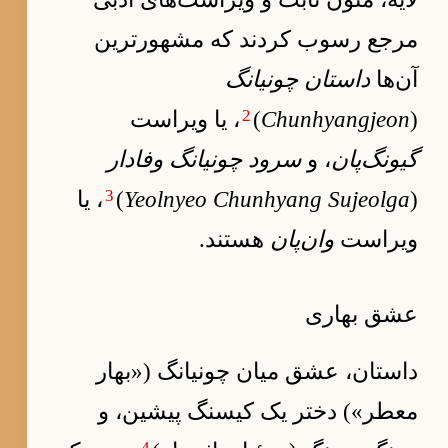
مرجع رسوب کردند که مشهورترین
آن‌ها
داستان چونیانگ
2
(
Chunhyangjeon
)
، یا ویراست
گیونگ‌پان
، و
سرود چونیانگ وفادار
3
(
Yeolnyeo Chunhyang Sujeolga
)
، یا
ویراست
وان‌پان
هستند.
عشق بهاری
داستان، عشق میان چونیانگ («بهار
معطر») دختر یک کیسنگ پیشین، و
4