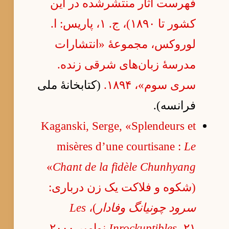
فهرست آثار منتشرشده در این
کشور تا ۱۸۹۰)، ج. ۱، پاریس: ا.
لوروکس، مجموعهٔ «انتشارات
مدرسهٔ زبان‌های شرقی زنده.
سری سوم»، ۱۸۹۴.
(کتابخانهٔ ملی
فرانسه).
Kaganski, Serge, «Splendeurs et
misères d’une courtisane :
Le
»
Chant de la fidèle Chunhyang
(شکوه و فلاکت یک زن درباری:
سرود چونیانگ وفادار
)،
Les
، ۲۱ نوامبر ۲۰۰۰.
Inrockuptibles