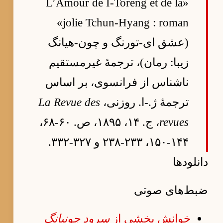
«L’Amour de I-Toreng et de la
jolie Tchun-Hyang : roman»
(عشق ای-تورنگ و چون-هیانگ
زیبا: رمان)، ترجمهٔ غیرمستقیم
ناشناس از فرانسوی، بر اساس
ترجمهٔ ژ.-ا. روزنی،
La Revue des
revues
، ج. ۱۴، ۱۸۹۵، ص. ۶۰-۶۸،
۱۴۴-۱۵۰، ۲۳۳-۲۳۸ و ۳۲۷-۳۳۲.
دانلودها
ضبط‌های صوتی
خوانش بخشی از
سرود چونیانگ