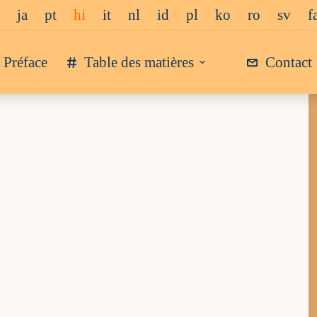
ja
pt
hi
it
nl
id
pl
ko
ro
sv
f
Préface
Table des matières
Contact