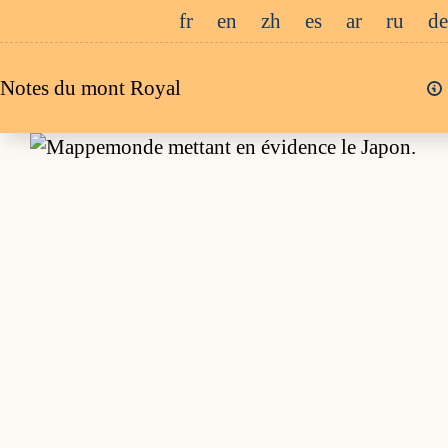
Passer
fr
en
zh
es
ar
ru
de
au
contenu
Notes du mont Royal