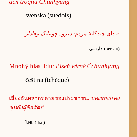
den trogna Chunhyang
svenska (suédois)
صدای چندگانهٔ مردم:
سرود چونیانگ وفادار
فارسی (persan)
Mnohý hlas lidu:
Píseň věrné Čchunhjang
čeština (tchèque)
เสียงอันหลากหลายของประชาชน:
บทเพลงแห่ง
ชุนยังผู้ซื่อสัตย์
ไทย (thaï)