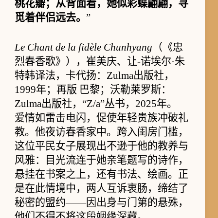
桃花瓣；从背面看，她似彩蝶翩翩，寻
觅着伴侣远去。
”
Le Chant de la fidèle Chunhyang
（《忠
烈春香歌》），崔美庆、让-诺埃尔·朱
特韩译法，卡代扬：Zulma出版社，
1999年；再版 巴黎；沃勒莱罗斯：
Zulma出版社，“Z/a”丛书，2025年。
爱情如雷击电闪，促使年轻贵族冲破礼
教。他夜访春香家中。跨入闺房门槛，
这位平民女子展现出不逊于他的教养与
风雅：目光流连于她亲笔题写的诗作，
悬挂在书案之上，还有书法、绘画。正
是在此情境中，两人互诉衷肠，缔结了
秘密的盟约——因出身与门第的悬殊，
他们不得不将这段姻缘深藏。