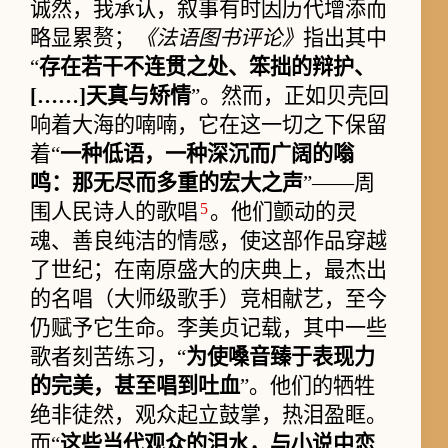
诚然，我承认，叙事有时因历代增添而
略显累赘；
《法语图书评论》
指出其中
“
存在若干不连贯之处、笨拙的辩护、
[……]天真与矫情
”。然而，正如贝壳回
响着大海的喃喃，它在这一切之下保留
着“
一种低语，一种深沉而广阔的嗡
鸣：那无尽而多重的宏大之声
”——周
5
围人民诗人的歌唱
。他们颤动的灵
魂、善良纯洁的情感，使这部作品穿越
了世纪；在南原盛大的庆典上，最杰出
的名唱（大师级歌手）竞相献艺，至今
仍赋予它生命。李美贞记载，其中一些
歌者刻苦练习，“
为使嗓音臻于表现力
的完美，甚至唱到吐血
”。他们的牺牲
绝非徒然，观众起立鼓掌，热泪盈眶。
而“
这些当代观众的泪水，与小说中恋