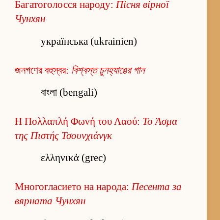
Багатоголосся народу:
Пісня вірної
Чунхян
українська (ukrainien)
জনগণের বহুস্বর:
বিশ্বস্ত চুনহ্যাঙের গান
বাংলা (bengali)
Η Πολλαπλή Φωνή του Λαού:
Το Άσμα
της Πιστής Τσουνχιάνγκ
ελληνικά (grec)
Многогласието на народа:
Песента за
вярната Чунхян