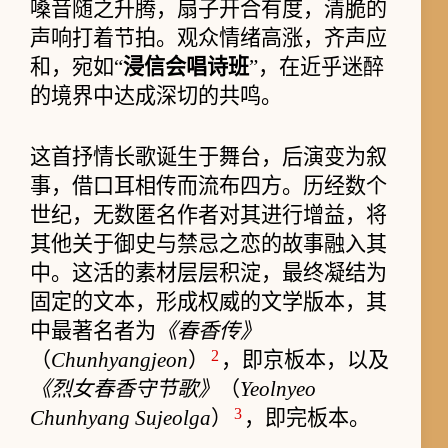
嗓音随之升腾，扇子开合有度，清脆的
声响打着节拍。观众情绪高涨，齐声应
和，宛如“
浸信会唱诗班
”，在近乎迷醉
的境界中达成深切的共鸣。
这首抒情长歌诞生于舞台，后演变为叙
事，借口耳相传而流布四方。历经数个
世纪，无数匿名作者对其进行增益，将
其他关于御史与禁忌之恋的故事融入其
中。这活的素材层层积淀，最终凝结为
固定的文本，形成权威的文学版本，其
中最著名者为
《春香传》
2
（
Chunhyangjeon
）
，即京板本，以及
《烈女春香守节歌》
（
Yeolnyeo
3
Chunhyang Sujeolga
）
，即完板本。