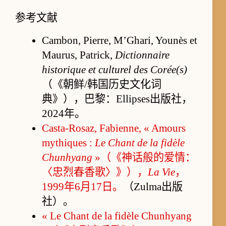
参考文献
Cambon, Pierre, M’Ghari, Younès et
Maurus, Patrick,
Dictionnaire
historique et culturel des Corée(s)
（《朝鲜/韩国历史文化词
典》），巴黎：Ellipses出版社，
2024年。
Casta-Rosaz, Fabienne, « Amours
mythiques :
Le Chant de la fidèle
Chunhyang
»（《神话般的爱情：
〈忠烈春香歌〉》），
La Vie
，
1999年6月17日。
（Zulma出版
社）。
« Le Chant de la fidèle Chunhyang