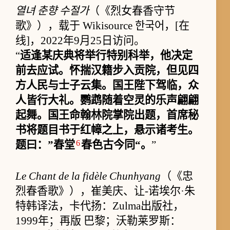
열녀 춘향 수절가
（《烈女春香守节
歌》），载于 Wikisource 한국어，[在
线]，2022年9月25日访问。
“
适逢某庆典将举行特别科举，他决定
前去应试。怀揣汉籍步入贡院，但见四
方人民与士子云集。国王陛下驾临，众
人皆行大礼。鹦鹉随着空灵的乐声翩翩
起舞。国王命翰林院掌院出题，首席秘
书将题目书于红幛之上，悬示诸考生。
6
题曰：”春堂
春色古今同“。
”
Le Chant de la fidèle Chunhyang
（《忠
烈春香歌》），崔美庆、让-诺埃尔·朱
特韩译法，卡代扬：Zulma出版社，
1999年；再版 巴黎；沃勒莱罗斯：