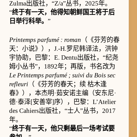
Zulma出版社，“Z/a”丛书，2025年。
“
终于有一天，他得知朝鲜国王将于后
日举行科举。
”
Printemps parfumé : roman
（《芬芳的春
天：小说》），J.-H.罗尼韩译法，洪钟
宇协助，巴黎：E. Dentu出版社，“纪尧
姆小丛书”，1892年；再版，书名改为
Le Printemps parfumé ; suivi du Bois sec
refleuri
（《芬芳的春天；续 枯木逢
春》），本杰明·茹安诺主编（安东尼·
德·泰泽[安善宰]序），巴黎：L’Atelier
des Cahiers出版社，“士人”丛书，2017
年。
“
终于有一天，他只剩最后一场考试要