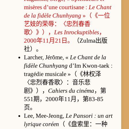
misères d’une courtisane :
Le Chant
de la fidèle Chunhyang
»（《一位
艺妓的荣辱：〈忠烈春香
歌〉》），
Les Inrockuptibles
，
2000年11月21日。
（Zulma出版
社）。
Larcher, Jérôme, «
Le Chant de la
fidèle Chunhyang
d’Im Kwon-taek :
tragédie musicale »（《林权泽
〈忠烈春香歌〉：音乐悲
剧》），
Cahiers du cinéma
，第
551期，2000年11月，第83-85
页。
Lee, Mee-Jeong,
Le Pansori : un art
lyrique coréen
（《盘索里：一种