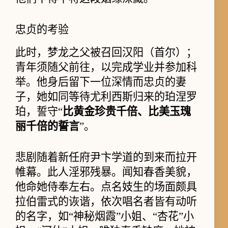
忠贞的考验
此时，梦龙之父被召回汉阳（首尔）；
青年须随父前往，以完成学业并参加科
举。他身后留下一位深情而忠贞的妻
子，她如同等待尤利西斯归来的珀涅罗
珀，誓守“
比黄金珍贵千倍、比美玉瑰
丽千倍的誓言
”。
悲剧随着新任府尹卞学道的到来而拉开
帷幕。此人淫邪残暴。闻知春香美貌，
他命她侍奉左右。点名妓生的场面颇具
拉伯雷式的诙谐，依次唱名者皆有动听
的名字，如“神秘烟霞”小姐、“杏花”小