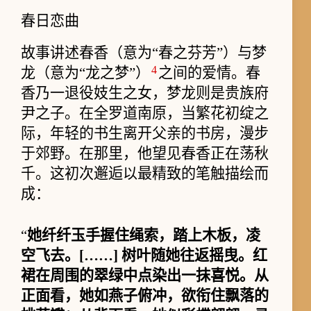
春日恋曲
故事讲述春香（意为“春之芬芳”）与梦
4
龙（意为“龙之梦”）
之间的爱情。春
香乃一退役妓生之女，梦龙则是贵族府
尹之子。在全罗道南原，当繁花初绽之
际，年轻的书生离开父亲的书房，漫步
于郊野。在那里，他望见春香正在荡秋
千。这初次邂逅以最精致的笔触描绘而
成：
“
她纤纤玉手握住绳索，踏上木板，凌
空飞去。[……] 树叶随她往返摇曳。红
裙在周围的翠绿中点染出一抹喜悦。从
正面看，她如燕子俯冲，欲衔住飘落的