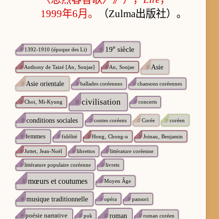
1999年6月。
（Zulma出版社）。
e
#
19
siècle
#
1392-1910 (époque des Li)
#
Asie
#
Anthony de Taizé [An‚ Sonjae]
#
An‚ Sonjae
#
Asie orientale
#
ballades coréennes
#
chansons coréennes
#
civilisation
#
Choi‚ Mi-Kyung
#
concerts
#
conditions sociales
#
contes coréens
#
Corée
#
coréen
#
femmes
#
fidélité
#
Hong‚ Chong-u
#
Joinau‚ Benjamin
#
Juttet‚ Jean-Noël
#
librettos
#
littérature coréenne
#
littérature populaire coréenne
#
livrets
#
mœurs et coutumes
#
Moyen Âge
#
musique traditionnelle
#
opéra
#
pansori
#
poésie narrative
#
roman
#
puk
#
roman coréen