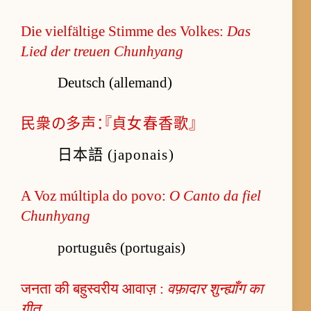
Die vielfältige Stimme des Volkes:
Das
Lied der treuen Chunhyang
Deutsch (allemand)
民衆の多声：『貞女春香歌』
日本語 (japonais)
A Voz múltipla do povo:
O Canto da fiel
Chunhyang
português (portugais)
जनता की बहुस्वरीय आवाज़ :
वफ़ादार शुन्ह्याँग का
गीत