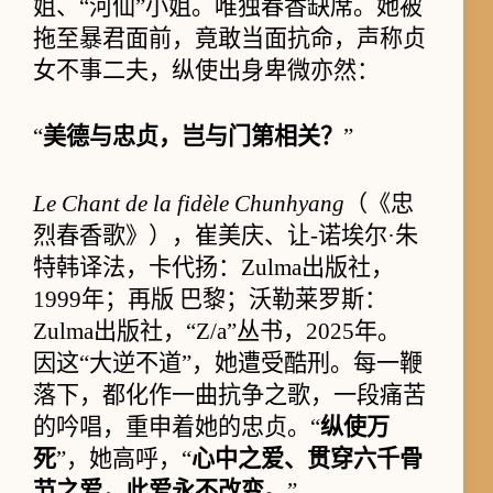
姐、“河仙”小姐。唯独春香缺席。她被
拖至暴君面前，竟敢当面抗命，声称贞
女不事二夫，纵使出身卑微亦然：
“
美德与忠贞，岂与门第相关？
”
Le Chant de la fidèle Chunhyang
（《忠
烈春香歌》），崔美庆、让-诺埃尔·朱
特韩译法，卡代扬：Zulma出版社，
1999年；再版 巴黎；沃勒莱罗斯：
Zulma出版社，“Z/a”丛书，2025年。
因这“大逆不道”，她遭受酷刑。每一鞭
落下，都化作一曲抗争之歌，一段痛苦
的吟唱，重申着她的忠贞。“
纵使万
死
”，她高呼，“
心中之爱、贯穿六千骨
节之爱，此爱永不改变。
”