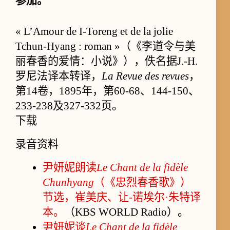
参加。
”
« L’Amour de I-Toreng et de la jolie
Tchun-Hyang : roman »（《李道令与美
丽春香的爱情：小说》），佚名据J.-H.
罗尼法译本转译，
La Revue des revues
，
第14卷，1895年，第60-68、144-150、
233-238及327-332页。
下载
录音资料
尹妍妮朗读
Le Chant de la fidèle
Chunhyang
（《忠烈春香歌》）
节选，崔美庆、让-诺埃尔·朱特译
本。
（KBS WORLD Radio）。
尹妍妮谈
Le Chant de la fidèle