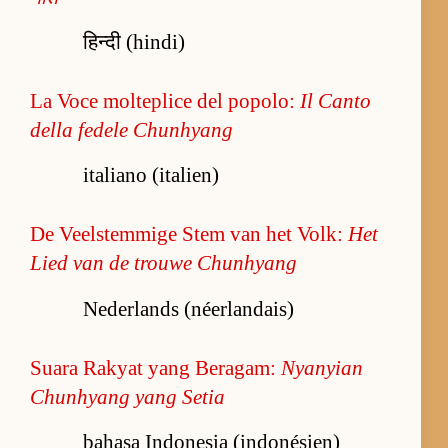
हिन्दी (hindi)
La Voce molteplice del popolo:
Il Canto
della fedele Chunhyang
italiano (italien)
De Veelstemmige Stem van het Volk:
Het
Lied van de trouwe Chunhyang
Nederlands (néerlandais)
Suara Rakyat yang Beragam:
Nyanyian
Chunhyang yang Setia
bahasa Indonesia (indonésien)