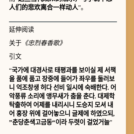
人们的悲欢离合一样动人
”。
延伸阅读
关于
《忠烈春香歌》
引文
“
국가에 대경사로 태평과를 보이실 제 서책
을 품에 품고 장중에 들어가 좌우를 둘러보
니 억조창생 허다 선비 일시에 숙배한다. 어
악풍류 소리에 앵무새가 춤을 춘다. 대제학
탁출하여 어제를 내리시니 도승지 모셔 내
어 홍장 위에 걸어놓으니 글제에 하였으되,
”춘당춘색고금동“이라 두렷이 걸었거늘
”