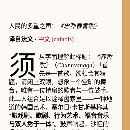
人民的多重之声：
《忠烈春香歌》
译自法文
•
中文 (chinois)
须
从字面理解此标题：
《春香
1
歌》
（
Chunhyangga
）
首
先是一首歌。欲领会其精
髓，请闭上双眼，想象一个空旷的舞
台，唯有一位持扇的歌者与一位鼓手。
此二人组合足以诠释盘索里——一种地
道的韩国艺术，塞尔日·卡甘斯基称其
“
融戏剧、歌剧、行为艺术、福音音乐
与双人秀于一体
”。鼓声响起，沙哑的