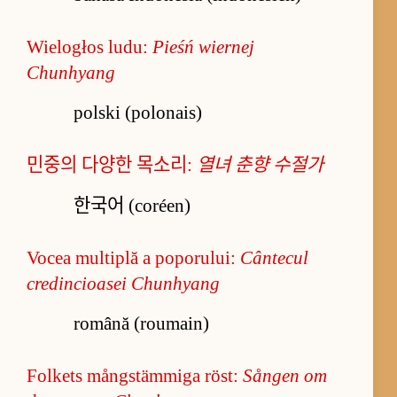
Wielogłos ludu:
Pieśń wiernej
Chunhyang
polski (polonais)
민중의 다양한 목소리:
열녀 춘향 수절가
한국어 (coréen)
Vocea multiplă a poporului:
Cântecul
credincioasei Chunhyang
română (roumain)
Folkets mångstämmiga röst:
Sången om