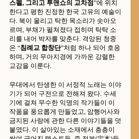
스펠, 그리고 투맨쇼의 교차점
”에 위치
한다고 평한 진정한 한국 고유의 예술이
다. 북이 울리고 탁한 목소리가 솟아오
르며, 부채가 펼쳐졌다 접히며 탁탁 소
리를 내어 박자를 맞춘다. 격앙된 청중
은 “
침례교 합창단
”처럼 하나 되어 호응
하며, 거의 무아지경에 가까운 강렬한
교감을 이룬다.
무대에서 탄생한 이 서정적 노래는 이야
기가 되어 구전으로 전해져 왔다. 수세
기에 걸쳐 무수한 익명의 작가들이 이
작품을 풍요롭게 만들었고, 암행어사와
금지된 사랑에 관한 다른 이야기들을 덧
붙였다. 이 살아있는 소재에서 층층이
쌓여 굳어진 텍스트들, 즉 정본(定本)들