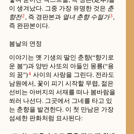
이 생겨났다. 그중 가장 유명한 것은
춘
2
3
향전
, 즉 경판본과
열녀 춘향 수절가
,
즉 완판본이다.
봄날의 연정
이야기는 옛 기생의 딸인 춘향(“향기로
운 봄”)과 양반 사또의 아들인 몽룡(“용
4
의 꿈”)
사이의 사랑을 그린다. 전라도
남원에서, 꽃이 피기 시작할 무렵, 젊은
선비는 아버지의 서재를 떠나 봄바람을
쐬러 나선다. 그곳에서 그네를 타고 있
는 춘향을 발견한다. 이 첫 만남은 가장
섬세한 판화처럼 묘사된다: