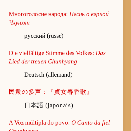
Многоголосие народа:
Песнь о верной
Чхунхян
русский (russe)
Die vielfältige Stimme des Volkes:
Das
Lied der treuen Chunhyang
Deutsch (allemand)
民衆の多声：『貞女春香歌』
日本語 (japonais)
A Voz múltipla do povo:
O Canto da fiel
Chunhyang