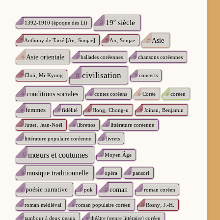
e
#
19
siècle
#
1392-1910 (époque des Li)
#
Asie
#
Anthony de Taizé [An‚ Sonjae]
#
An‚ Sonjae
#
Asie orientale
#
ballades coréennes
#
chansons coréennes
#
civilisation
#
Choi‚ Mi-Kyung
#
concerts
#
conditions sociales
#
contes coréens
#
Corée
#
coréen
#
femmes
#
fidélité
#
Hong‚ Chong-u
#
Joinau‚ Benjamin
#
Juttet‚ Jean-Noël
#
librettos
#
littérature coréenne
#
littérature populaire coréenne
#
livrets
#
mœurs et coutumes
#
Moyen Âge
#
musique traditionnelle
#
opéra
#
pansori
#
poésie narrative
#
roman
#
puk
#
roman coréen
#
roman médiéval
#
roman populaire coréen
#
Rosny‚ J.-H.
#
tambour à deux peaux
#
théâtre (genre littéraire) coréen