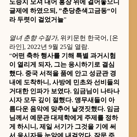
도승지 모셔 내어 홍장 위에 걸어놓으니
글제에 하였으되, ”춘당춘색고금동“이
라 두렷이 걸었거늘
”
열녀 춘향 수절가
, 위키문헌 한국어, [온
라인], 2022년 9월 25일 열람.
“
어떤 축하 행사를 기해 특별 과거시험
이 열리게 되자, 그는 응시하기로 결심
했다. 중국 서적을 품에 안고 성균관 경
내에 도착하니, 사방에 민초와 선비들의
거대한 인파가 보였다. 임금님이 나타나
시자 모두 깊이 절했다. 앵무새들이 아
름다운 음악에 맞추어 날갯짓했다. 임금
님께서 예문관 대제학에게 주제를 정하
게 하시니, 제일 서기가 그것을 기에 써
서 응시자들 눈앞에 내걸었다. 작문 주