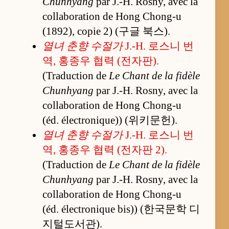
Chunhyang
par J.-H. Rosny, avec la
collaboration de Hong Chong-u
(1892), copie 2) (구글 북스).
열녀 춘향 수절가
J.-H. 로스니 번
역, 홍종우 협력 (전자판).
(Traduction de
Le Chant de la fidèle
Chunhyang
par J.-H. Rosny, avec la
collaboration de Hong Chong-u
(éd. électronique)) (위키문헌).
열녀 춘향 수절가
J.-H. 로스니 번
역, 홍종우 협력 (전자판 2).
(Traduction de
Le Chant de la fidèle
Chunhyang
par J.-H. Rosny, avec la
collaboration de Hong Chong-u
(éd. électronique bis)) (한국문학 디
지털도서관).