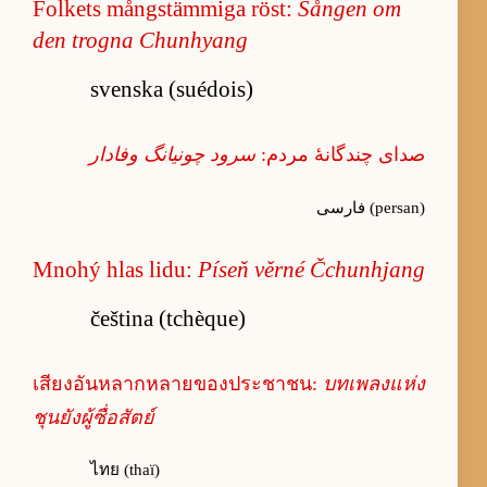
Folkets mångstämmiga röst:
Sången om
den trogna Chunhyang
svenska (suédois)
صدای چندگانهٔ مردم:
سرود چونیانگ وفادار
فارسی (persan)
Mnohý hlas lidu:
Píseň věrné Čchunhjang
čeština (tchèque)
เสียงอันหลากหลายของประชาชน:
บทเพลงแห่ง
ชุนยังผู้ซื่อสัตย์
ไทย (thaï)