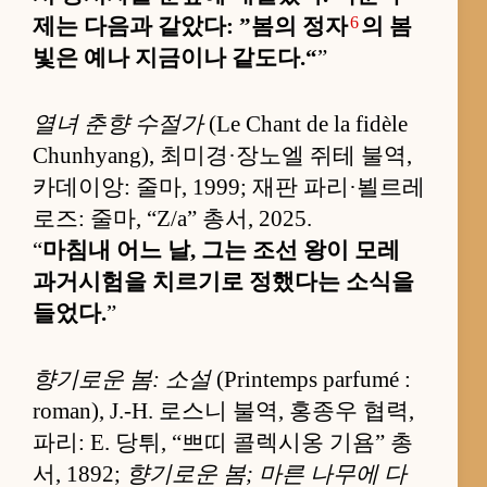
6
제는 다음과 같았다: ”봄의 정자
의 봄
빛은 예나 지금이나 같도다.“
”
열녀 춘향 수절가
(Le Chant de la fidèle
Chunhyang), 최미경·장노엘 쥐테 불역,
카데이앙: 줄마, 1999; 재판 파리·뵐르레
로즈: 줄마, “Z/a” 총서, 2025.
“
마침내 어느 날, 그는 조선 왕이 모레
과거시험을 치르기로 정했다는 소식을
들었다.
”
향기로운 봄: 소설
(Printemps parfumé :
roman), J.-H. 로스니 불역, 홍종우 협력,
파리: E. 당튀, “쁘띠 콜렉시옹 기욤” 총
서, 1892;
향기로운 봄; 마른 나무에 다