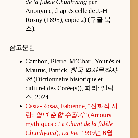
de la fidèle Chunhyang
par
Anonyme, d’après celle de J.-H.
Rosny (1895), copie 2) (구글 북
스).
참고문헌
Cambon, Pierre, M’Ghari, Younès et
Maurus, Patrick,
한국 역사문화사
전
(Dictionnaire historique et
culturel des Corée(s)), 파리: 엘립
스, 2024.
Casta-Rosaz, Fabienne, “신화적 사
랑:
열녀 춘향 수절가
” (Amours
mythiques :
Le Chant de la fidèle
Chunhyang
),
La Vie
, 1999년 6월