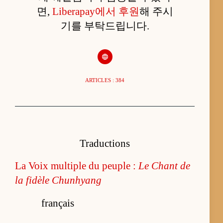
면,
Liberapay에서 후원
해 주시
기를 부탁드립니다.
ARTICLES : 384
Traductions
La Voix multiple du peuple :
Le Chant de
la fidèle Chunhyang
français