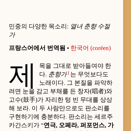
민중의 다양한 목소리:
열녀 춘향 수절
가
프랑스어에서 번역됨
•
한국어 (coréen)
제
목을 그대로 받아들여야 한
1
다.
춘향가
는 무엇보다도
노래이다. 그 본질을 파악하
려면 눈을 감고 부채를 든 창자(唱者)와
고수(鼓手)가 자리한 텅 빈 무대를 상상
해 보라. 이 두 사람만으로도 판소리를
구현하기에 충분하다. 판소리는 세르주
카간스키가 “
연극, 오페라, 퍼포먼스, 가