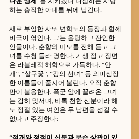
다운 맹세
”를 지키겠다 다짐하는 사랑
하는 충직한 아내를 뒤에 남긴다.
새로 부임한 사또 변학도의 등장과 함께
비극이 엮인다. 그는 음탕하고 잔인한
인물이다. 춘향의 미모를 전해 듣고 그
녀를 수청 들라 명한다. 기생 점고 장면
은 라블레적 해학으로 가득하다. “안
개”, “살구꽃”, “강의 선녀” 등 의미심장
한 이름들이 줄지어 불린다. 오직 춘향
만이 불응한다. 폭군 앞에 끌려온 그녀
는 감히 맞서며, 비록 천한 신분이라 해
도 정절 있는 여인은 두 남편을 섬길 수
없다고 주장한다:
“
절개와 정절이 신분과 무슨 상관이 있