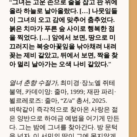
“
그녀는 고운 손으로 줄을 잡고 판 위에
올라 하늘로 날아올랐다. […] 나뭇잎들
이 그녀의 오고 감에 맞추어 춤추었다.
붉은 치마가 푸른 숲 사이로 행복한 점
을 찍었다. […] 앞에서 보면, 땅으로 미
끄러지는 복숭아꽃잎을 낚아채려 내려
꽂는 제비 같았고, 뒤에서 보면, 짝을 찾
아 멀리 날아가는 오색 나비 같았다.
”
열녀 춘향 수절가
, 최미경·장노엘 쥐테
불역, 카데이앙: 줄마, 1999; 재판 파리·
뵐르레로즈: 줄마, “Z/a” 총서, 2025.
벼락같이 즉각적으로 찾아온 사랑은 젊
은 양반으로 하여금 예법을 어기게 만든
다. 그는 밤에 그녀를 찾아간다. 방 문턱
을 넘자, 이 서민의 딸이 그에 못지않게