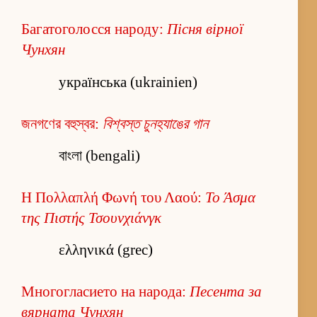
Багатоголосся народу:
Пісня вірної
Чунхян
українська (ukrainien)
জনগণের বহুস্বর:
বিশ্বস্ত চুনহ্যাঙের গান
বাংলা (bengali)
Η Πολλαπλή Φωνή του Λαού:
Το Άσμα
της Πιστής Τσουνχιάνγκ
ελληνικά (grec)
Многогласието на народа:
Песента за
вярната Чунхян