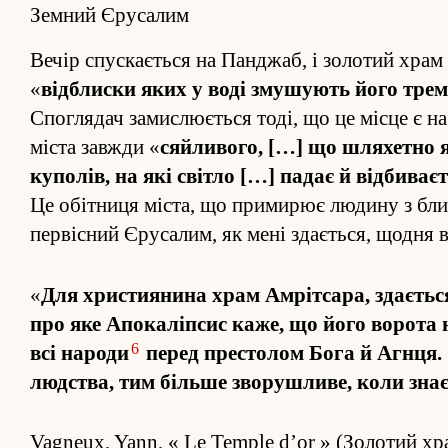
Земний Єрусалим
Вечір спускається на Панджаб, і золотий храм
«
від­блиски яких у воді змушують його тремт
Спо­глядач замислюється тоді, що це місце є на
міста завжди «
сяйливого, […] що шляхетно я
куполів, на які світло […] падає й від­бив
Це обітниця міста, що примирює людину з ближн
первісний Єрусалим, як мені здається, щодня в
«
Для християнина храм Амрітсара, здається
про яке Апокаліпсис каже, що його ворота 
6
всі народи
перед престолом Бога й Агнця. 
людства, тим більше зворушливе, коли знає
Vagneux, Yann, « Le Temple d’or » (Золотий хр