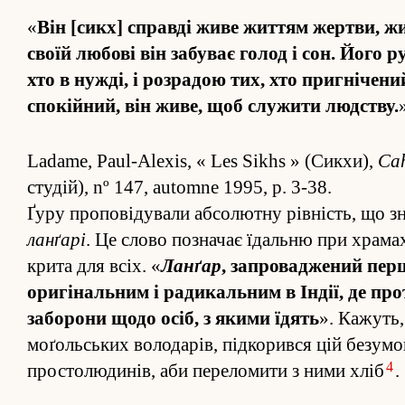
«
Він [сикх] справді живе жи­т­тям жертви, ж
своїй любові він забуває голод і сон. Його р
хто в нужді, і роз­радою тих, хто пригніче
спокійний, він живе, щоб служити людству.
Ladame, Paul-Alexis, « Les Sikhs » (Сикхи),
Cah
студій), nº 147, automne 1995, p. 3-38.
Ґуру проповід­ували абсолютну рівність, що з
ланґарі
. Це слово по­значає їдальню при храмах 
крита для всіх. «
Ланґар
, за­проваджений пер
оригінальним і радикальним в Індії, де прот
заборони щодо осіб, з якими їдять
». Кажуть,
моґольських володарів, під­корився цій без­умо
4
простолюдинів, аби пере­ломити з ними хліб
.