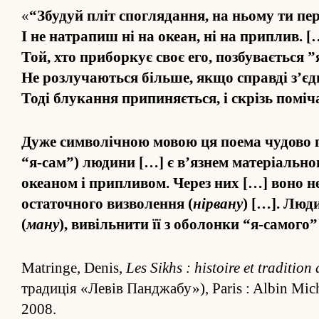
«
“Збудуй пліт спо­гля­да­н­ня, на ньому ти п
І не натрапиш ні на океан, ні на приплив. [
Той, хто приборкує своє его, по­збувається 
Не роз­лучаються більше, якщо справді з’­єд
Тоді блука­ння припиняється, і скрізь помі
Дуже символічною мовою ця поема чудово під­
“я-сам”) людини […] є в’язнем матеріальног
океаном і припливом. Через них […] воно не
остаточного визволе­ння (
нірвану
) […]. Люд
(
ману
), вивільнити її з оболонки “я-самого
Matringe, Denis,
Les Sikhs : histoire et traditio
традиція «Левів Панджабу»), Paris : Albin Michel
2008.