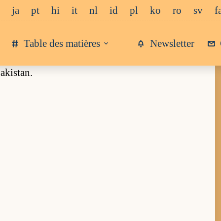
ja
pt
hi
it
nl
id
pl
ko
ro
sv
f
Table des matières
Newsletter