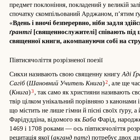
предмет поклоні­н­ня, покладений у великій зал
спочатку скомпільований Арджаном, п’ятим ґу
«
Вдень і вночі без­перервно, ніби задля здійс
ґрантгі
[священ­нослужителі] спів­ають під
священ­ної книги, акомпануючи собі на стру
Півтисячоліття розрізненої поезії
Сикхи називають свою священну книгу
Аді Ґ
2
Сагіб
(
Шановний Учитель Книга
)
, але ще ч
3
(
Книга
)
, так само як християни називають с
твір цілком унікальний порівняно з канонами і
що містить не лише гімни й пісні своїх ґуру, а
Фарідуд­діна, ві­домого як
Баба
Фарід, народже
1469 і 1708 роками — ось пів­тисячолі­ття роз­р
рецитація якої (
акганд патг
) потребує двох дн