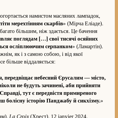
 огортається намистом масляних лампадок,
іти мерехті­н­ням скарбів
» (Мірча Еліаде).
багато більшим, ніж здається. Це баче­ння
вляє по­глядам […] свої тисячі осяйних
ається осліплюючим серпанком
» (Ламартін).
ім, як і з самою собою, і від якої
се більше від­даляється:
, пере­двіщає небесний Єрусалим — місто,
ніколи не будуть зачинені, аби прийняти
Справді, тут є пере­двістя примиреного
ш болісну історію Панджабу й сикхізму.
»
ам),
La Croix
(Хрест), 12 janvier 2024.