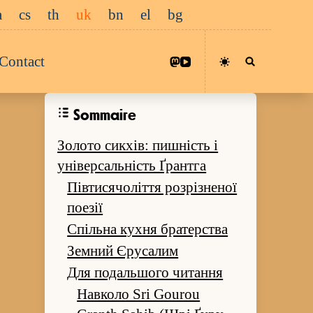
a
cs
th
uk
bn
el
bg
Contact
Sommaire
Золото сикхів: пишність і
універсальність Ґрантга
Півтисячоліття розрізненої
поезії
Спільна кухня братерства
Земний Єрусалим
Для подальшого читання
Навколо Sri Gourou