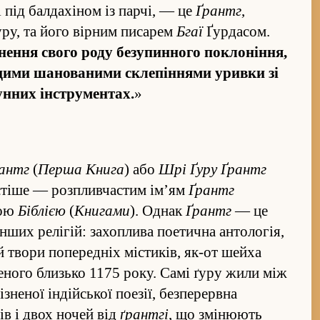
і під балдахіном із парчі, — це
Ґрантг
,
ру, та його вірним писарем
Бгаї
Ґурдасом.
не­ння свого роду без­упин­ного поклоні­н­ня,
 цими шанованими склепі­н­нями уривки зі
н­них інструментах.
»
рантг
(
Перша Книга
) або
Шрі Ґуру Ґрантг
астіше — роз­пливчастим ім’ям
Ґрантг
вою
Біблією
(
Книгами
). Однак
Ґрантг
— це
нших релігій: захоплива поетична антологія,
 й твори попередніх містиків, як-от шейха
ного близько 1175 року. Самі ґуру жили між
ізненої індійської поезії, без­перервна
ів і двох ночей від
ґрантгі
, що змінюють