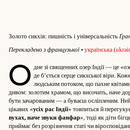
Золото сикхів: пишність і універсальність
Ґра
Пере­кладено з французької
•
українська (ukrai
О
дне зі священ­них озер Індії — це «о
де б’ється серце сикхської віри. Кож
людським потоком, що пахне квітами 
дивом: золотим храмом, що височить, наче дор
бути зачарованим — а буваєш осліпленим. Не­й
цікавих «
усіх рас Індії
» товпиться й пере­гуку
вухах, наче звуки фанфар
», тоді як діти бі
при­ймає без роз­різне­ння статі чи віро­сповід