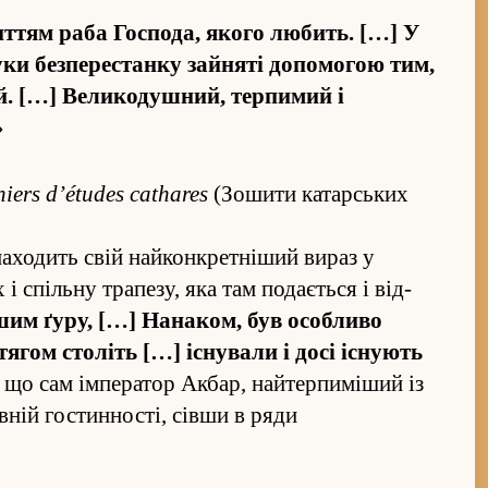
и­т­тям раба Господа, якого любить. […] У
уки без­пере­станку зайняті допомогою тим,
ний. […] Великодушний, терпимий і
»
iers d’études cathares
(Зошити катарських
находить свій найконкретніший вираз у
і спільну трапезу, яка там подається і від­
шим ґуру, […] Нанаком, був особливо
ягом століть […] існували і досі існують
 що сам імператор Акбар, найтерпиміший із
вній гостин­ності, сівши в ряди