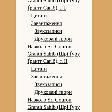
Granth Sahib (Шрі Ґуру
Ґрантг Сагіб), т. I
Цитати
Завантаження
Звукозаписи
Друковані твори
Навколо Sri Gourou
Granth Sahib (Шрі Ґуру
Ґрантг Сагіб), т. II
Цитати
Завантаження
Звукозаписи
Друковані твори
Навколо Sri Gourou
Granth Sahib (Шрі Ґуру