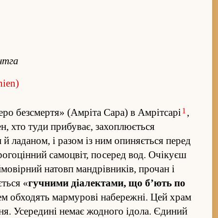
нтга
nien)
1
зеро без­смертя» (Амріта Сара) в Амрітсарі
,
ен, хто туди прибуває, захоплюється
й ла­даном, і разом із ним опиняється перед
огоцін­ний самоцвіт, посеред вод. Очікуєш
мовірний натовп мандрівників, прочан і
ється «
гучними діалектами, що б’ють по
гцем обходять мармурові набережні. Цей храм
а­н­ня. Усередині немає жодного ідола. Єдиний