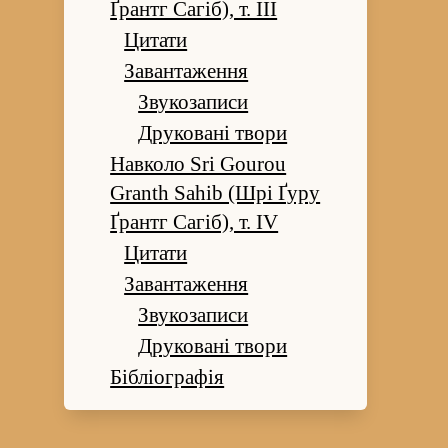
Ґрантг Сагіб), т. III
Цитати
Завантаження
Звукозаписи
Друковані твори
Навколо Sri Gourou
Granth Sahib (Шрі Ґуру
Ґрантг Сагіб), т. IV
Цитати
Завантаження
Звукозаписи
Друковані твори
Бібліографія