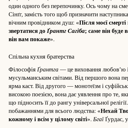
один одного без пере­починку. Ось чому на смер
Сінґг, замість того щоб при­значити на­ступника
вічним провід­ником душ: «
Після моєї смерті
звертатися до
Ґрантг Сагіба
; саме він буде 
він вам покаже
».
Спільна кухня братерства
Філософія
Ґрантга
— це вихова­ння любов’ю і
мусульманським світами. Від першого вона пере
ярма каст. Від другого — монотеїзм і суфійсь
високою поезією, вона дає уявле­ння про те, яки
що під­носить її до рангу універсальної релігі
побажа­н­нями для всього людства: «
Нехай Тво
кожному і всім у цілому світі
».
Бгаї
Ґурдас, у