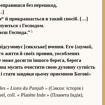
ере­правишся без пере­шкод,
…]
”я“ й прикрашається в такий спосіб. […]
­нуються з Господом.
5
чаєш Господа.”
сумовує [сикхське] вче­н­ня. Его (
гаумай
,
о жи­ття й своїх провин, уособлених
 може досягти іншого берега, берега
ина мусить очистити свою духовну сутність
” і стати завдяки цьому приємною Богові
»
n des « Lions du Panjab »
(Сикхи: історія і
, coll. « Planète Inde » (Планета Індія),