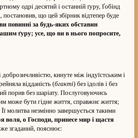
тному одрі десятий і остан­ній ґуру, Ґобінд
, по­становив, що цей збірник від­тепер буде
 ви повинні за будь-яких об­ставин
вашим ґуру; усе, що ви в нього по­просите,
 доброзичливістю, кинуте між інду­їстським і
­йняла від­даність (
бгакті
) без ідолів і без
кий порив без шаріату. Послуговуючись
м може бути гідне жи­т­тя, справжнє жи­т­тя;
ї. Її молитва не­змінно завершується такими
я воля, о Господи, принесе мир і щастя
же зга­даний, пояснює: