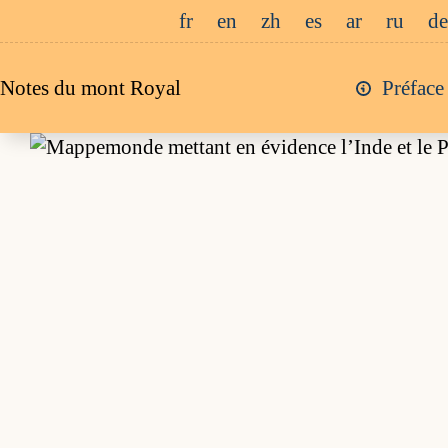
Passer
fr
en
zh
es
ar
ru
de
au
contenu
Notes du mont Royal
Préface