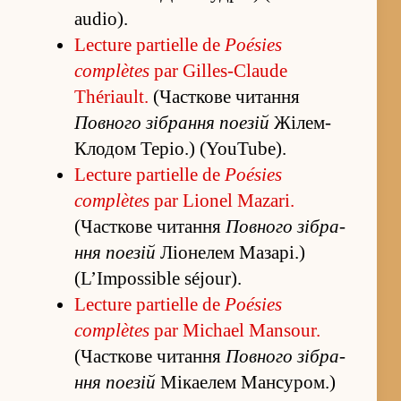
audio).
Lecture partielle de
Poésies
complètes
par Gilles-Claude
Thériault.
(Часткове чита­ння
Повного зі­бра­ння поезій
Жілем-
Клодом Теріо.) (YouTube).
Lecture partielle de
Poésies
complètes
par Lionel Mazari.
(Часткове чита­ння
Повного зі­бра­
ння поезій
Ліонелем Мазарі.)
(L’Impossible séjour).
Lecture partielle de
Poésies
complètes
par Michael Mansour.
(Часткове чита­ння
Повного зі­бра­
ння поезій
Мікаелем Мансуром.)