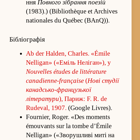
ння
Повного зі­бра­ння поезій
(1983).) (Bibliothèque et Archives
nationales du Québec (BAnQ)).
Бібліографія
Ab der Halden, Charles. «Émile
Nelligan» («Еміль Неліган»), у
Nouvelles études de littérature
canadienne-française
(
Нові студії
канадсько-французької
літератури
), Париж: F. R. de
Rudeval, 1907.
(Google Livres).
Fournier, Roger. «Des moments
émouvants sur la tombe d’Émile
Nelligan» («­Зворушливі миті на