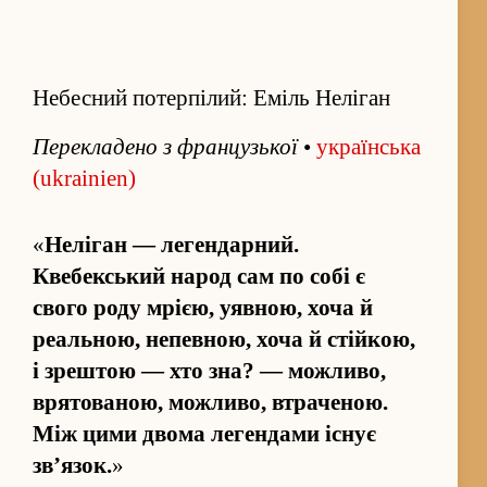
Небесний потерпілий: Еміль Неліган
Пере­кладено з французької
•
українська
(ukrainien)
«
Неліган — легендарний.
Квебекський народ сам по собі є
свого роду мрією, уявною, хоча й
реальною, непевною, хоча й стійкою,
і зрештою — хто зна? — можливо,
врятованою, можливо, втраченою.
Між цими двома легендами існує
зв’язок.
»