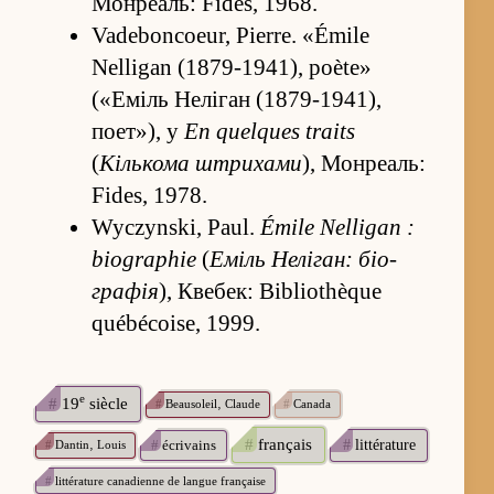
Монреаль: Fides, 1968.
Vadeboncoeur, Pierre. «Émile
Nelligan (1879-1941), poète»
(«Еміль Неліган (1879-1941),
поет»), у
En quelques traits
(
Кількома штрихами
), Монреаль:
Fides, 1978.
Wyczynski, Paul.
Émile Nelligan :
biographie
(
Еміль Неліган: біо­
графія
), Квебек: Bibliothèque
québécoise, 1999.
e
#
19
siècle
#
Beausoleil‚ Claude
#
Canada
#
français
#
écrivains
#
littérature
#
Dantin‚ Louis
#
littérature canadienne de langue française