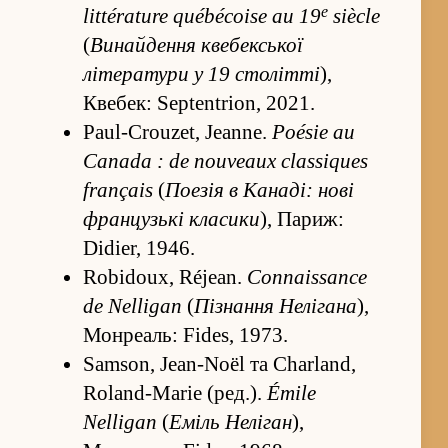
e
littérature québécoise au 19
siècle
(
Вина­йде­ння квебекської
літератури у 19 столітті
),
Квебек: Septentrion, 2021.
Paul-Crouzet, Jeanne.
Poésie au
Canada : de nouveaux classiques
français
(
Поезія в Канаді: нові
французькі класики
), Париж:
Didier, 1946.
Robidoux, Réjean.
Connaissance
de Nelligan
(
Пі­зна­ння Нелігана
),
Монреаль: Fides, 1973.
Samson, Jean-Noël та Charland,
Roland-Marie (ред.).
Émile
Nelligan
(
Еміль Неліган
),