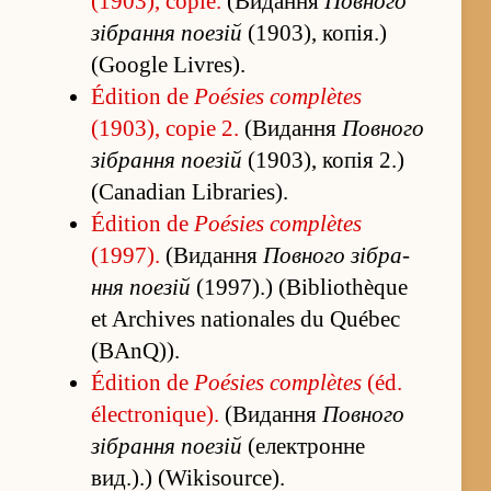
(1903), copie.
(Ви­да­ння
Повного
зі­бра­ння поезій
(1903), копія.)
(Google Livres).
Édition de
Poésies complètes
(1903), copie 2.
(Ви­да­ння
Повного
зі­бра­ння поезій
(1903), копія 2.)
(Canadian Libraries).
Édition de
Poésies complètes
(1997).
(Ви­да­ння
Повного зі­бра­
ння поезій
(1997).) (Bibliothèque
et Archives nationales du Québec
(BAnQ)).
Édition de
Poésies complètes
(éd.
électronique).
(Ви­да­ння
Повного
зі­бра­ння поезій
(електронне
вид.).) (Wikisource).