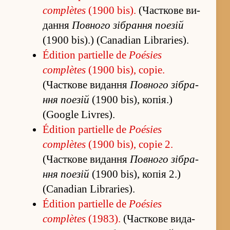
complètes
(1900 bis).
(Часткове ви­
да­ння
Повного зі­бра­ння поезій
(1900 bis).) (Canadian Libraries).
Édition partielle de
Poésies
complètes
(1900 bis), copie.
(Часткове ви­да­ння
Повного зі­бра­
ння поезій
(1900 bis), копія.)
(Google Livres).
Édition partielle de
Poésies
complètes
(1900 bis), copie 2.
(Часткове ви­да­ння
Повного зі­бра­
ння поезій
(1900 bis), копія 2.)
(Canadian Libraries).
Édition partielle de
Poésies
complètes
(1983).
(Часткове ви­да­