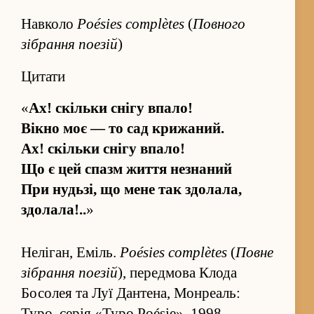
Навколо
Poésies complètes
(
Повного
зібрання поезій
)
Цитати
«
Ах! скільки снігу впало!
Вікно моє — то сад крижаний.
Ах! скільки снігу впало!
Що є цей спазм жи­ття не­знаний
При нудьзі, що мене так здолала,
здолала!..
»
Неліган, Еміль.
Poésies complètes
(
Повне
зі­бра­ння поезій
), перед­мова Клода
Босолея та Луї Дантена, Монреаль:
Typo, серія «Typo Poésie», 1998.