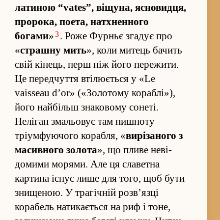
латиною “vates”, віщуна, ясновидця,
пророка, поета, натхнен­ного
3
богами
»
. Роже Фурньє згадує про
«
страшну мить
», коли митець бачить
свій кінець, перш ніж його пере­жити.
Це перед­чу­ття втілюється у «Le
vaisseau d’or» («Золотому кораблі»),
його найбільш знаковому сонеті.
Неліган змальовує там пишноту
тріумфуючого корабля, «
вирізаного з
масивного золота
», що пливе неві­
домими морями. Але ця славетна
картина існує лише для того, щоб бути
знищеною. У трагічній роз­в’язці
корабель натикається на риф і тоне,