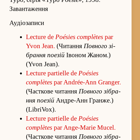
Завантаження
Аудіозаписи
Lecture de
Poésies complètes
par
Yvon Jean.
(Чита­ння
Повного зі­
бра­ння поезій
Івоном Жаном.)
(Yvon Jean).
Lecture partielle de
Poésies
complètes
par Andrée-Ann Granger.
(Часткове чита­ння
Повного зі­бра­
ння поезій
Андре-Анн Гранже.)
(LibriVox).
Lecture partielle de
Poésies
complètes
par Ange-Marie Mucel.
(Часткове чита­ння
Повного зі­бра­