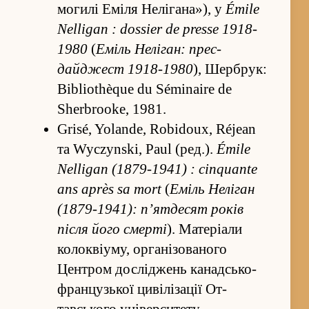
могилі Еміля Нелігана»), у
Émile
Nelligan : dossier de presse 1918-
1980
(
Еміль Неліган: прес-
дайджест 1918-1980
), Шербрук:
Bibliothèque du Séminaire de
Sherbrooke, 1981.
Grisé, Yolande, Robidoux, Réjean
та Wyczynski, Paul (ред.).
Émile
Nelligan (1879-1941) : cinquante
ans après sa mort
(
Еміль Неліган
(1879-1941): п’ятдесят років
після його смерті
). Матеріали
колоквіуму, організованого
Центром досліджень канадсько-
французької цивілізації От­