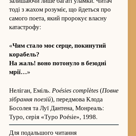
залишаючи лише багаті уламки. Читач
тоді з жахом ро­зуміє, що йдеться про
самого поета, який пророкує власну
ката­строфу:
«
Чим стало моє серце, покинутий
корабель?
На жаль! воно потонуло в бе­зо­дні
мрії…
»
Неліган, Еміль.
Poésies complètes
(
Повне
зі­бра­ння поезій
), перед­мова Клода
Босолея та Луї Дантена, Монреаль:
Typo, серія «Typo Poésie», 1998.
Для подальшого читання