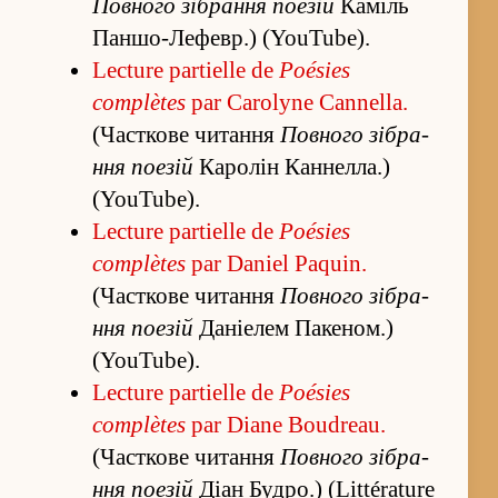
Повного зі­бра­ння поезій
Каміль
Паншо-Лефевр.) (YouTube).
Lecture partielle de
Poésies
complètes
par Carolyne Cannella.
(Часткове чита­ння
Повного зі­бра­
ння поезій
Каролін Кан­нел­ла.)
(YouTube).
Lecture partielle de
Poésies
complètes
par Daniel Paquin.
(Часткове чита­ння
Повного зі­бра­
ння поезій
Даніелем Пакеном.)
(YouTube).
Lecture partielle de
Poésies
complètes
par Diane Boudreau.
(Часткове чита­ння
Повного зі­бра­
ння поезій
Діан Будро.) (Littérature