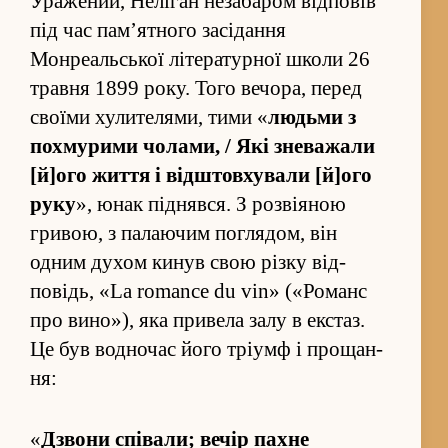
Уражений, Неліган незабаром від­повів
під час пам’ятного засі­да­ння
Монреальської літературної школи 26
травня 1899 року. Того вечора, перед
своїми хулителями, тими «
людьми з
похмурими чолами, / Які зневажали
[й]ого жи­ття і від­штовхували [й]ого
руку
», юнак під­нявся. З роз­віяною
гривою, з палаючим по­глядом, він
одним духом кинув свою різку від­
повідь, «La romance du vin» («Романс
про вино»), яка привела залу в ек­стаз.
Це був водночас його тріумф і проща­н­
ня:
«
Дзвони спів­али; вечір пахне