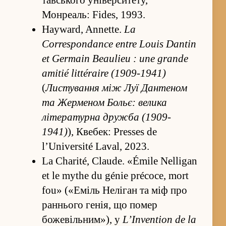
тавського університету,
Монреаль: Fides, 1993.
Hayward, Annette.
La
Correspondance entre Louis Dantin
et Germain Beaulieu : une grande
amitié littéraire (1909-1941)
(
Листува­ння між Луї Дантеном
та Жерменом Больє: велика
літературна дружба (1909-
1941)
), Квебек: Presses de
l’Université Laval, 2023.
La Charité, Claude. «Émile Nelligan
et le mythe du génie précoce, mort
fou» («Еміль Неліган та міф про
ран­нього генія, що помер
божевільним»), у
L’Invention de la