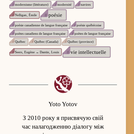
#
modernisme (littérature)
#
modernité
#
navires
#
poésie
#
Nelligan‚ Émile
#
poésie canadienne de langue française
#
poésie québécoise
#
poètes canadiens de langue française
#
poètes de langue française
#
Québec
#
Québec (Canada)
#
Québec (province)
#
vie intellectuelle
#
Seers‚ Eugène → Dantin‚ Louis
Yoto Yotov
З 2010 року я присвячую свій
час налагодженню діалогу між