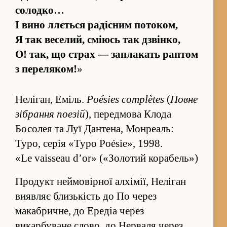
солодко…
І вино ллється радісним потоком,
Я так веселий, сміюсь так дзвінко,
О! так, що страх — заплакать раптом
з пере­ляком!
»
Неліган, Еміль.
Poésies complètes
(
Повне
зі­бра­ння поезій
), перед­мова Клода
Босолея та Луї Дантена, Монреаль:
Typo, серія «Typo Poésie», 1998.
«Le vaisseau d’or» («Золотий корабель»)
Продукт не­ймовірної алхімії, Неліган
виявляє близькість до По через
макабричне, до Ередіа через
викарбуване слово, до Нерваля через