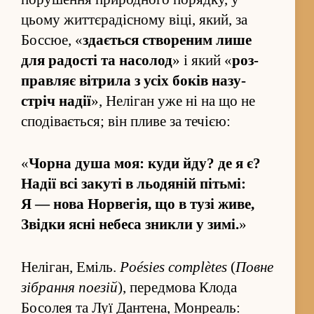
цьому жит­тєрадісному віці, який, за
Бос­сюе, «
здається створеним лише
для радості та насолод
» і який «
роз­
правляє вітрила з усіх боків назу­
стріч надії
», Неліган уже ні на що не
сподівається; він пливе за течією:
«
Чорна душа моя: куди йду? де я є?
Надії всі закуті в льодяній пітьмі:
Я — нова Норвегія, що в тузі живе,
Звідки ясні небеса зникли у зимі.
»
Неліган, Еміль.
Poésies complètes
(
Повне
зі­бра­ння поезій
), перед­мова Клода
Босолея та Луї Дантена, Монреаль: