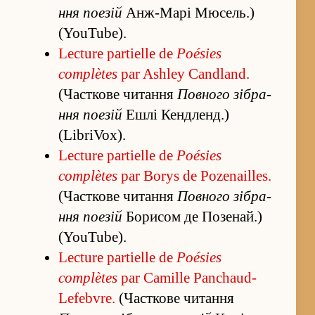
ння поезій
Анж-Марі Мюсель.)
(YouTube).
Lecture partielle de
Poésies
complètes
par Ashley Candland.
(Часткове чита­ння
Повного зі­бра­
ння поезій
Ешлі Кендленд.)
(LibriVox).
Lecture partielle de
Poésies
complètes
par Borys de Pozenailles.
(Часткове чита­ння
Повного зі­бра­
ння поезій
Борисом де Позенай.)
(YouTube).
Lecture partielle de
Poésies
complètes
par Camille Panchaud-
Lefebvre.
(Часткове чита­ння