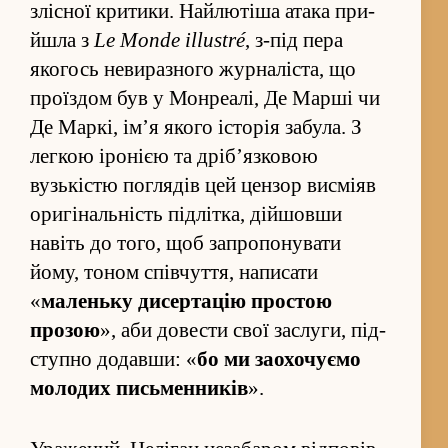
злісної критики. Найлютіша атака при­
йшла з
Le Monde illustré
, з-під пера
якогось невиразного журналіста, що
про­їздом був у Монреалі, Де Марші чи
Де Маркі, ім’я якого історія забула. З
легкою іронією та дріб’язковою
вузькістю по­глядів цей цензор висміяв
оригінальність під­літка, ді­йшовши
навіть до того, щоб за­пропонувати
йому, тоном спів­чу­т­тя, написати
«
маленьку дисертацію про­стою
прозою
», аби довести свої заслуги, під­
ступно додавши: «
бо ми за­охочуємо
молодих письмен­ників
».