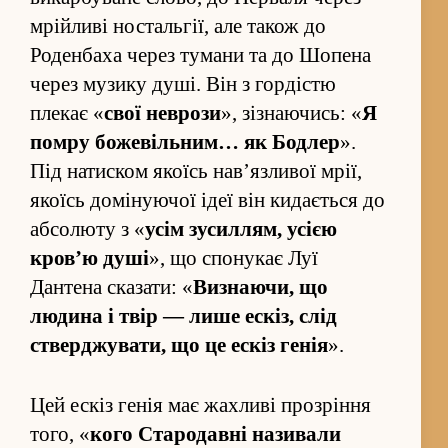
мрійливі но­стальгії, але також до
Роденбаха через тумани та до Шопена
через музику душі. Він з гордістю
плекає «
свої неврози
», зі­знаючись: «
Я
по­мру божевільним… як Бодлер
».
Під натиском якоїсь нав’язливої мрії,
якоїсь домінуючої ідеї він кидається до
абсолюту з «
усім зуси­л­лям, усією
кров’ю душі
», що спонукає Луї
Дантена сказати: «
Ви­знаючи, що
людина і твір — лише ескіз, слід
стверджувати, що це ескіз генія
».
Цей ескіз генія має жахливі про­зрі­ння
того, «
кого Стародавні називали