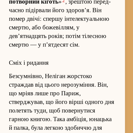
2
потворний кіготь
»
, зрештою перед­
часно пі­дірвали його здоров’я. Він
помер двічі: спершу інтелектуальною
смертю, або божеві­л­лям, у
дев’ятнадцять років; потім тілесною
смертю — у п’ятдесят сім.
Сміх і ридання
Без­сумнівно, Неліган жорстоко
страждав від цього неро­зумі­н­ня. Він,
що мріяв лише про Париж,
стверджував, що його вірші одного дня
полетять туди, щоб повернутися
гарною книгою. Така амбіція, юнацька
й палка, була легкою здобиччю для