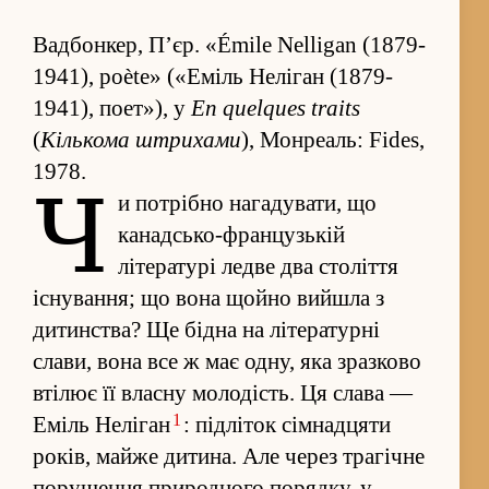
Вадбонкер, П’єр. «Émile Nelligan (1879-
1941), poète» («Еміль Неліган (1879-
1941), поет»), у
En quelques traits
(
Кількома штрихами
), Монреаль: Fides,
1978.
Ч
и потрібно нагадувати, що
канадсько-французькій
літературі ледве два столі­ття
існува­н­ня; що вона щойно ви­йшла з
дитинства? Ще бідна на літературні
слави, вона все ж має одну, яка зразково
втілює її власну молодість. Ця слава —
1
Еміль Неліган
: під­літок сімнадцяти
років, майже дитина. Але через трагічне
поруше­ння природного порядку, у