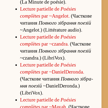
(La Minute de poésie).
Lecture partielle de
Poésies
complètes
par ~Angelot.
(Часткове
чита­ння
Повного зі­бра­ння поезій
~Angelot.) (Littérature audio).
Lecture partielle de
Poésies
complètes
par ~czandra.
(Часткове
чита­ння
Повного зі­бра­ння поезій
~czandra.) (LibriVox).
Lecture partielle de
Poésies
complètes
par ~DanielDeronda.
(Часткове чита­ння
Повного зі­бра­
ння поезій
~DanielDeronda.)
(LibriVox).
Lecture partielle de
Poésies
complètes
par ~Mayah.
(Часткове