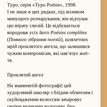
Typo, серія «Typo Poésie», 1998.
І не лише в цих рядках, під впливом
минущого роз­чарува­н­ня, він від­чуває
цю втрату ілюзій. Це від­бувається
впродовж усіх його
Poésies complètes
(
Повного зі­бра­ння поезій
), шляхетних
мрій проклятого ангела, що залишився
чужим ком­промісам, які нав’язує жи­т­
тя.
Проклятий ангел
На знаменитій фото­графії цей
худорлявий школяр з блідим облич­чям і
ску­йовдженим волос­сям зачаровує
своїми великими вологими, без­