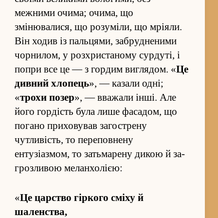
межними очима; очима, що
змінювалися, що ро­зуміли, що мріяли.
Він ходив із пальцями, за­брудненими
чорнилом, у роз­хри­станому сурдуті, і
по­при все це — з гордим ви­глядом. «
Це
дивний хлопець
», — казали одні;
«
трохи позер
», — вважали інші. Але
його гордість була лише фасадом, що
погано приховував загострену
чутливість, то пере­повнену
ентузіазмом, то за­тьмарену дикою й за­
гроз­ливою меланхолією:
«
Це царство гіркого сміху й
шаленства,