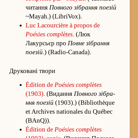
чита­ння
Повного зі­бра­ння поезій
~Mayah.) (LibriVox).
Luc Lacourcière à propos de
Poésies complètes
.
(Люк
Лакурсьєр про
Повне зі­бра­ння
поезій
.) (Radio-Canada).
Друковані твори
Édition de
Poésies complètes
(1903).
(Ви­да­ння
Повного зі­бра­
ння поезій
(1903).) (Bibliothèque
et Archives nationales du Québec
(BAnQ)).
Édition de
Poésies complètes