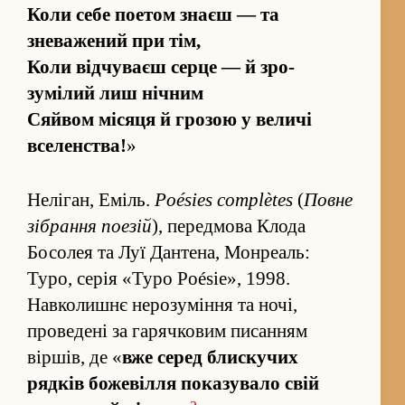
Коли себе поетом знаєш — та
зневажений при тім,
Коли від­чуваєш серце — й зро­
зумілий лиш нічним
Сяйвом місяця й грозою у величі
вселенства!
»
Неліган, Еміль.
Poésies complètes
(
Повне
зі­бра­ння поезій
), перед­мова Клода
Босолея та Луї Дантена, Монреаль:
Typo, серія «Typo Poésie», 1998.
Навколишнє неро­зумі­ння та ночі,
проведені за гарячковим писа­н­ням
віршів, де «
вже серед блискучих
рядків божеві­лля показувало свій