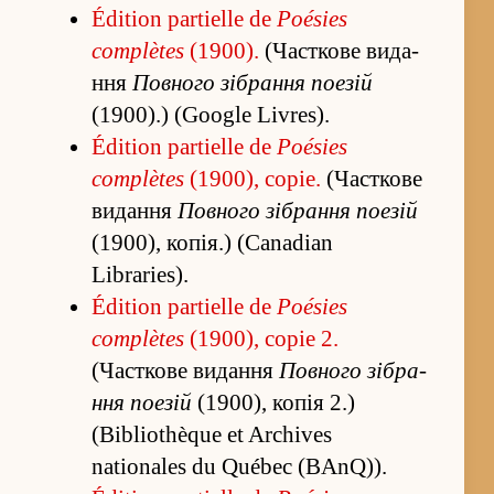
Édition partielle de
Poésies
complètes
(1900).
(Часткове ви­да­
ння
Повного зі­бра­ння поезій
(1900).) (Google Livres).
Édition partielle de
Poésies
complètes
(1900), copie.
(Часткове
ви­да­ння
Повного зі­бра­ння поезій
(1900), копія.) (Canadian
Libraries).
Édition partielle de
Poésies
complètes
(1900), copie 2.
(Часткове ви­да­ння
Повного зі­бра­
ння поезій
(1900), копія 2.)
(Bibliothèque et Archives
nationales du Québec (BAnQ)).