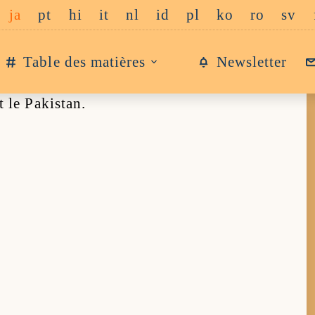
ja
pt
hi
it
nl
id
pl
ko
ro
sv
Table des matières
Newsletter