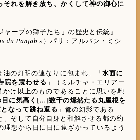
からそれを解き放ち、かくして神の御心に
ジャーブの獅子たち」の歴史と伝統』
ons du Panjab »
）パリ：アルバン・ミシ
は油の灯明の連なりに包まれ、「
水面に
寺院を震わせる
」（ミルチャ・エリアー
見かけ以上のものであることに思いを馳
の目に気高く[…]数千の燦然たる丸屋根を
霞となって跳ね返る
」都の幻影である
と、そして自分自身と和解させる都の約
の理想から日に日に遠ざかっているよう