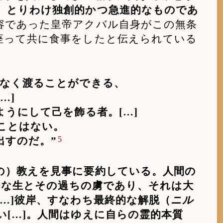
、とりわけ独創的かつ急進的なものであ
容であった皇帝アクバル自身がこの無条
座って共に食事をしたと伝えられている
害なく渡ることができる、
…]
ようにして己を飾る者。[…]
ことはない。
5
出すのだ。”
の）教えを見事に要約している。人間の
質的な生とその過ちの虜であり、それは大
…]彼岸、すなわち最終的な解脱（
ニル
[…]。人間はゆえに自らの霊的本質