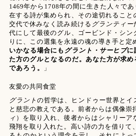
1469年から1708年の間に生きた人々
在する詩が集められ、その途切れること
交代で休みなく読み続ける
グランティー
代にして最後のグル、ゴービンド・シン
りに、この選集を永遠の魂の導き手と定
いかなる場合にも
グラント・サーヒブ
に
た方のグルとなるのだ。あなた方が求め
であろう。
」
友愛の共同食堂
グラント
の哲学は、ヒンドゥー世界とイ
と慈悲の教えである。前者からは偶像崇
ィ
）を取り入れ、後者からはシャリーア
飛翔を取り入れた。高い詩の力を借りて
るものかという理念を示し、それによっ