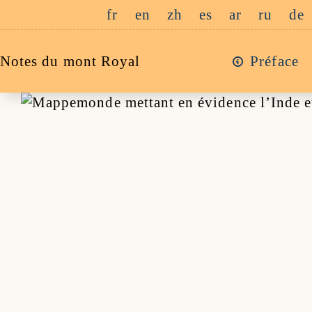
Passer
fr
en
zh
es
ar
ru
de
au
contenu
Notes du mont Royal
Préface