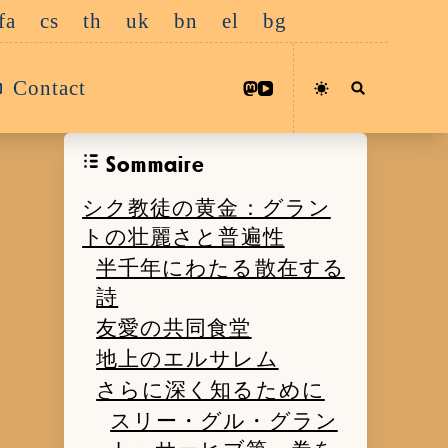
fa
cs
th
uk
bn
el
bg
Contact
Sommaire
シク教徒の黄金：グラン
トの壮麗さと普遍性
半千年にわたる散在する
詩
友愛の共同食堂
地上のエルサレム
さらに深く知るために
スリー・グル・グラン