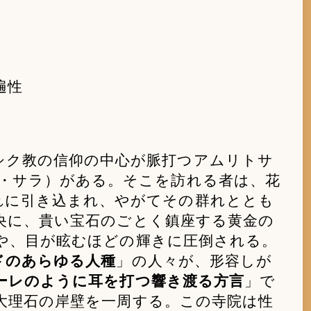
遍性
シク教の信仰の中心が脈打つアムリトサ
・サラ）がある。そこを訪れる者は、花
れに引き込まれ、やがてその群れととも
央に、貴い宝石のごとく鎮座する黄金の
や、目が眩むほどの輝きに圧倒される。
ドのあらゆる人種
」の人々が、形容しが
ーレのように耳を打つ響き渡る方言
」で
大理石の岸壁を一周する。この寺院は性