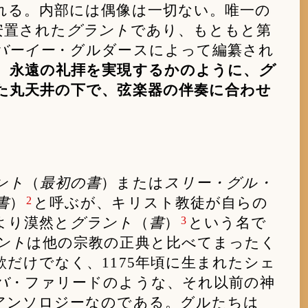
れる。内部には偶像は一切ない。唯一の
安置された
グラント
であり、もともと第
バーイー
・グルダースによって編纂され
、永遠の礼拝を実現するかのように、
グ
た丸天井の下で、弦楽器の伴奏に合わせ
ント
（
最初の書
）または
スリー・グル・
2
書
）
と呼ぶが、キリスト教徒が自らの
3
より漠然と
グラント
（
書
）
という名で
ント
は他の宗教の正典と比べてまったく
だけでなく、1175年頃に生まれたシェ
バ
・ファリードのような、それ以前の神
アンソロジーなのである。グルたちは