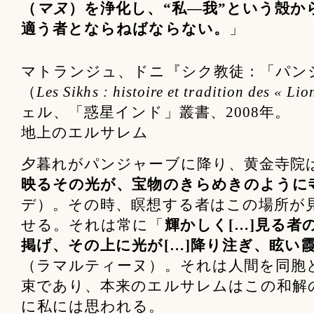
（
マヌ
）を浄化し、“私―我”という殻
適う者とならねばならない。
」
マトランジュ、ドニ『シク教徒：「パン
（
Les Sikhs : histoire et tradition des « Li
ェル、「惑星インド」叢書、2008年。
地上のエルサレム
夕暮れがパンジャーブに降り、黄金寺院
映るその光が、宝物のきらめきのように
デ）。その時、瞑想する者はこの場所が
せる。それは常に「
輝かしく[…]見る者
掲げ、その上に光が[…]降り注ぎ、眩い
（ラマルティーヌ）。それは人間を同胞
束であり、本来のエルサレムはこの和解
に私には思われる。