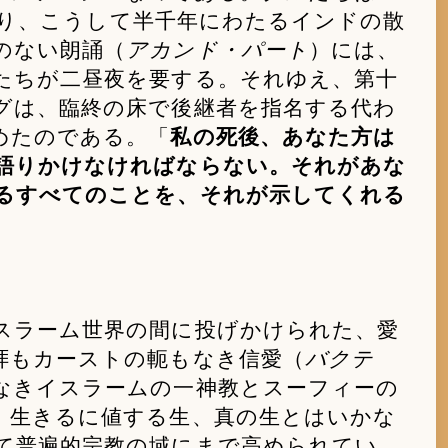
であり、こうして半千年にわたるインドの散
のない朗誦（
アカンド・パート
）には、
たちが二昼夜を要する。それゆえ、第十
グは、臨終の床で後継者を指名する代わ
めたのである。「
私の死後、あなた方は
語りかけなければならない。それがあな
るすべてのことを、それが示してくれる
スラーム世界の間に投げかけられた、愛
拝もカーストの軛もなき信愛（
バクテ
なきイスラームの一神教とスーフィーの
、生きるに値する生、真の生とはいかな
て普遍的宗教の域にまで高められてい