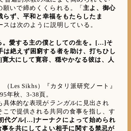
の願いで締めくくられる。「
主よ、御心
残らず、平和と幸福をもたらしたま
ースは次のように説明している。
。愛する主の僕としての生を。[…]そ
手は絶えず困窮する者を助け、打ちひし
]寛大にして寛容、穏やかなる彼は、人
es Sikhs）『カタリ派研究ノート』
95年秋、3-38頁。
も具体的な表現が
ランガル
に見出され
そこで提供される共同の食事を指し、す
初代グル[…]ナーナクによって始められ
食事を共にしてよい相手に関する禁忌が