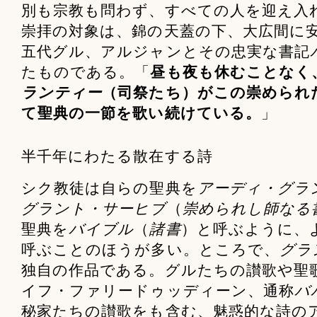
別も宗教も問わず、すべての人を迎え入
崇拝の対象は、錦の天蓋の下、大広間に
五代グル、アルジャンとその忠実な書記
たものである。「
昼も夜も休むことなく
ランティー
（司祭たち）がこの崇められ
て聖典の一節を歌い続けている。
」
半千年にわたる散在する詩
シク教徒は自らの聖典を
アーディ・グラ
グラント・サーヒブ
（
崇められし師なる
聖典を
バイブル
（
諸書
）と呼ぶように、
呼ぶことのほうが多い。ところで、
グラ
独自の作品である。グルたちの讃歌や聖歌
イフ・ファリードゥッディーン、通称
バ
秘家たちの讃歌をも含む、魅惑的な詩の