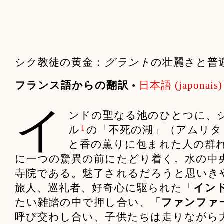
シク教徒の黄金：
グラント
の壮麗さと普
フランス語からの翻訳
•
日本語 (japonais)
イ
ンドの聖なる池のひとつに、
1
ル
の「不死の湖」（アムリタ
と香の薫りに包まれた人の群
に一つの驚異の前にたどり着く。水の中
寺院である。魅了されるだろうと思いき
旅人、巡礼者、好奇心に駆られた「
イン
たい雑踏の中で押し合い、「
ファンファ
呼び交わし合い、子供たちは走りながら