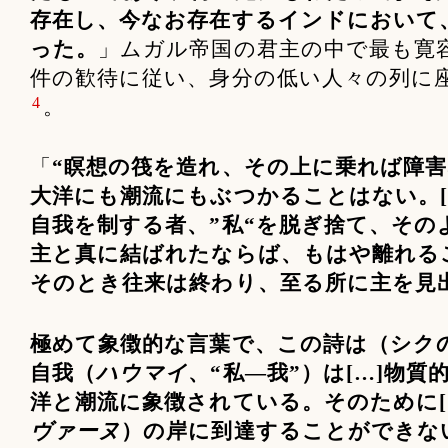
存在し、今なお存在するインドにおいて
った。
」ムガル帝国の君主の中で最も寛
件の歓待に従い、身分の低い人々の列に
4
。
「
“瞑想の筏を造れ、その上に乗れば障
大洋にも潮流にもぶつかることはない。[
自我を制する者、”私“を脱ぎ捨て、その
主と真に結ばれたならば、もはや離れる
そのとき往来は終わり、至る所に主を見
極めて象徴的な言葉で、この詩は（シク
自我（
ハウマイ
、“私―我”）は[…]物
洋と潮流に象徴されている。そのために[
ヴァーヌ
）の岸に到達することができない