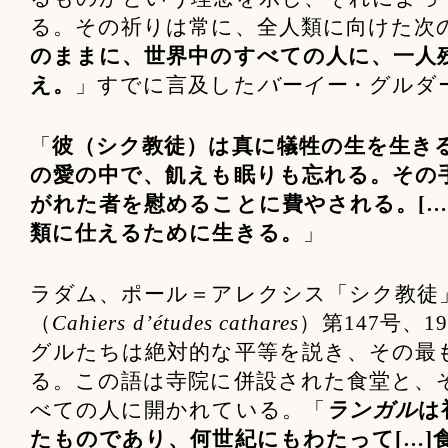
る。その祈りは常に、全人類に向けた次
のままに、世界中のすべての人に、一人
え。
」すでに言及した
バーイー
・グルダ
「
彼（シク教徒）は真に犠牲の生を生きる
の愛の中で、飢えも眠りも忘れる。その
がれた者を慰めることに費やされる。[…
類に仕えるために生きる。
」
ラダム、ポール＝アレクシス「シク教徒」（L
（
Cahiers d’études cathares
）第147号、19
グルたちは絶対的な平等を説き、その最
る。この語は寺院に併設された食堂と、
べての人に開かれている。「
ランガル
は
たものであり、何世紀にもわたって[…]