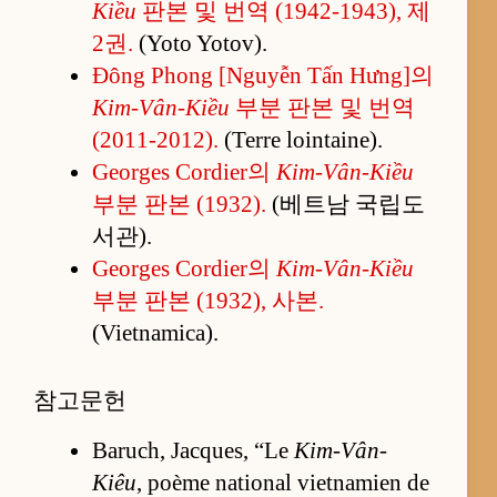
Kiều
판본 및 번역 (1942-1943), 제
2권.
(Yoto Yotov).
Đông Phong [Nguyễn Tấn Hưng]의
Kim-Vân-Kiều
부분 판본 및 번역
(2011-2012).
(Terre lointaine).
Georges Cordier의
Kim-Vân-Kiều
부분 판본 (1932).
(베트남 국립도
서관).
Georges Cordier의
Kim-Vân-Kiều
부분 판본 (1932), 사본.
(Vietnamica).
참고문헌
Baruch, Jacques, “Le
Kim-Vân-
Kiêu
, poème national vietnamien de