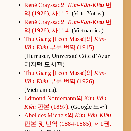
René Crayssac의
Kim-Vân-Kiều
번
역 (1926), 사본 3.
(Yoto Yotov).
René Crayssac의
Kim-Vân-Kiều
번
역 (1926), 사본 4.
(Vietnamica).
Thu Giang [Léon Massé]의
Kim-
Vân-Kiều
부분 번역 (1915).
(Humazur, Université Côte d’Azur
디지털 도서관).
Thu Giang [Léon Massé]의
Kim-
Vân-Kiều
부분 번역 (1926).
(Vietnamica).
Edmond Nordemann의
Kim-Vân-
Kiều
판본 (1897).
(Google 도서).
Abel des Michels의
Kim-Vân-Kiều
판본 및 번역 (1884-1885), 제1권.