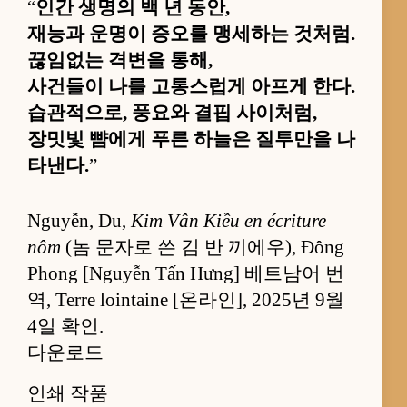
“
인간 생명의 백 년 동안,
재능과 운명이 증오를 맹세하는 것처럼.
끊임없는 격변을 통해,
사건들이 나를 고통스럽게 아프게 한다.
습관적으로, 풍요와 결핍 사이처럼,
장밋빛 뺨에게 푸른 하늘은 질투만을 나
타낸다.
”
Nguyễn, Du,
Kim Vân Kiều en écriture
nôm
(놈 문자로 쓴 김 반 끼에우), Đông
Phong [Nguyễn Tấn Hưng] 베트남어 번
역, Terre lointaine [온라인], 2025년 9월
4일 확인.
다운로드
인쇄 작품