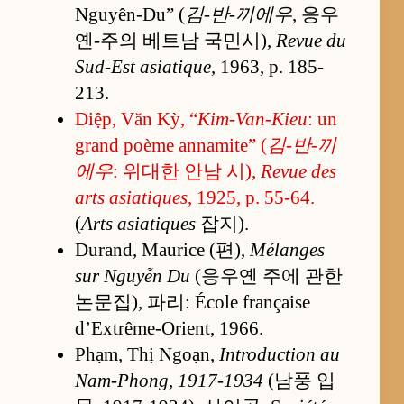
Nguyên-Du” (
김-반-끼에우
, 응우
옌-주의 베트남 국민시),
Revue du
Sud-Est asiatique
, 1963, p. 185-
213.
Diệp, Văn Kỳ, “
Kim-Van-Kieu
: un
grand poème annamite” (
김-반-끼
에우
: 위대한 안남 시),
Revue des
arts asiatiques
, 1925, p. 55-64.
(
Arts asiatiques
잡지).
Durand, Maurice (편),
Mélanges
sur Nguyễn Du
(응우옌 주에 관한
논문집), 파리: École française
d’Extrême-Orient, 1966.
Phạm, Thị Ngoạn,
Introduction au
Nam-Phong, 1917-1934
(남풍 입