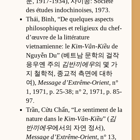
문, 1917-1934), 사이공: Société
des études indochinoises, 1973.
Thái, Bình, “De quelques aspects
philosophiques et religieux du chef-
d’œuvre de la littérature
vietnamienne: le
Kim-Vân-Kiều
de
Nguyễn Du” (베트남 문학의 걸작
응우옌 주의
김반끼에우
의 몇 가
지 철학적, 종교적 측면에 대하
여),
Message d’Extrême-Orient
, n°
1, 1971, p. 25-38; n° 2, 1971, p. 85-
97.
Trần, Cửu Chấn, “Le sentiment de la
nature dans le
Kim-Vân-Kiều
” (
김
반끼에우
에서의 자연 정서),
Message d’Extrême-Orient
, n° 13,