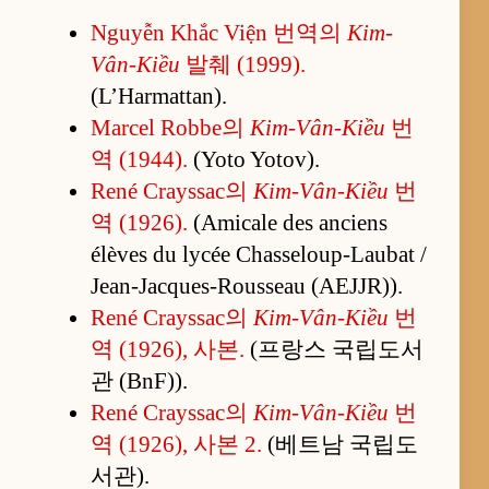
Nguyễn Khắc Viện 번역의
Kim-
Vân-Kiều
발췌 (1999).
(L’Harmattan).
Marcel Robbe의
Kim-Vân-Kiều
번
역 (1944).
(Yoto Yotov).
René Crayssac의
Kim-Vân-Kiều
번
역 (1926).
(Amicale des anciens
élèves du lycée Chasseloup-Laubat /
Jean-Jacques-Rousseau (AEJJR)).
René Crayssac의
Kim-Vân-Kiều
번
역 (1926), 사본.
(프랑스 국립도서
관 (BnF)).
René Crayssac의
Kim-Vân-Kiều
번
역 (1926), 사본 2.
(베트남 국립도
서관).