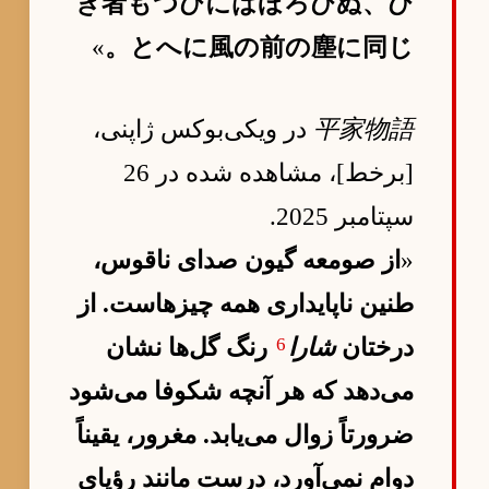
き者もつひにはほろびぬ、ひ
»
とへに風の前の塵に同じ。
平家物語
در ویکی‌بوکس ژاپنی،
[برخط]، مشاهده شده در 26
سپتامبر 2025.
«
از صومعه گیون صدای ناقوس،
طنین ناپایداری همه چیزهاست. از
6
درختان
شارا
رنگ گل‌ها نشان
می‌دهد که هر آنچه شکوفا می‌شود
ضرورتاً زوال می‌یابد. مغرور، یقیناً
دوام نمی‌آورد، درست مانند رؤیای