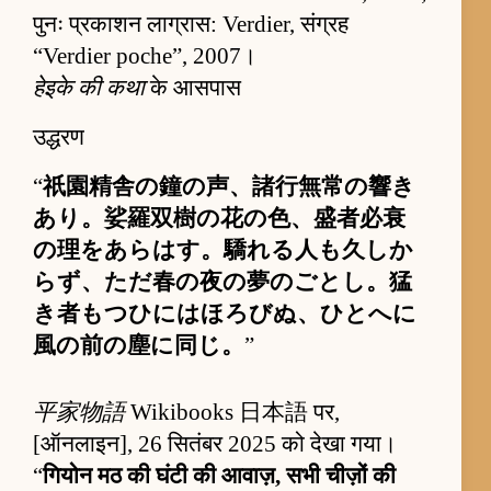
पुनः प्रकाशन लाग्रास: Verdier, संग्रह
“Verdier poche”, 2007।
हेइके की कथा
के आसपास
उद्धरण
“
祇園精舎の鐘の声、諸行無常の響き
あり。娑羅双樹の花の色、盛者必衰
の理をあらはす。驕れる人も久しか
らず、ただ春の夜の夢のごとし。猛
き者もつひにはほろびぬ、ひとへに
風の前の塵に同じ。
”
平家物語
Wikibooks 日本語 पर,
[ऑनलाइन], 26 सितंबर 2025 को देखा गया।
“
गियोन मठ की घंटी की आवाज़, सभी चीज़ों की