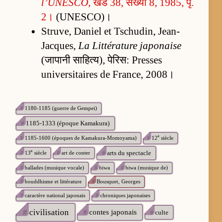
l’UNESCO
, खंड 38, संख्या 8, 1985, पृ.
2।
(UNESCO)।
Struve, Daniel et Tschudin, Jean-
Jacques,
La Littérature japonaise
(जापानी साहित्य), पेरिस: Presses
universitaires de France, 2008।
#
1180-1185 (guerre de Gempei)
#
1185-1333 (époque Kamakura)
e
#
1185-1600 (époques de Kamakura-Momoyama)
#
12
siècle
e
#
arts du spectacle
#
13
siècle
#
art de conter
#
ballades (musique vocale)
#
biwa
#
biwa (musique de)
#
bouddhisme et littérature
#
Bousquet‚ Georges
#
caractère national japonais
#
chroniques japonaises
#
civilisation
#
contes japonais
#
culte