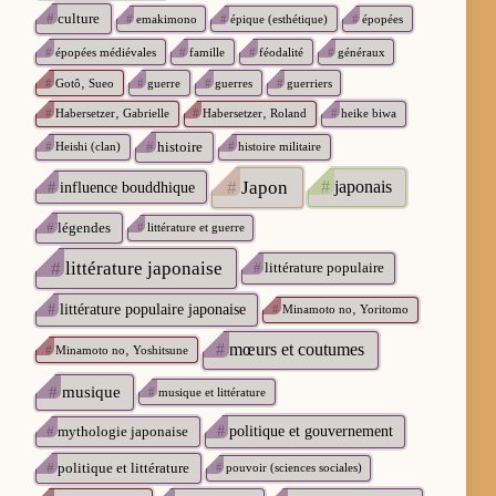
#
culture
#
emakimono
#
épique (esthétique)
#
épopées
#
épopées médiévales
#
famille
#
féodalité
#
généraux
#
Gotô‚ Sueo
#
guerre
#
guerres
#
guerriers
#
Habersetzer‚ Gabrielle
#
Habersetzer‚ Roland
#
heike biwa
#
histoire
#
Heishi (clan)
#
histoire militaire
#
Japon
#
japonais
#
influence bouddhique
#
légendes
#
littérature et guerre
#
littérature japonaise
#
littérature populaire
#
littérature populaire japonaise
#
Minamoto no‚ Yoritomo
#
mœurs et coutumes
#
Minamoto no‚ Yoshitsune
#
musique
#
musique et littérature
#
mythologie japonaise
#
politique et gouvernement
#
politique et littérature
#
pouvoir (sciences sociales)