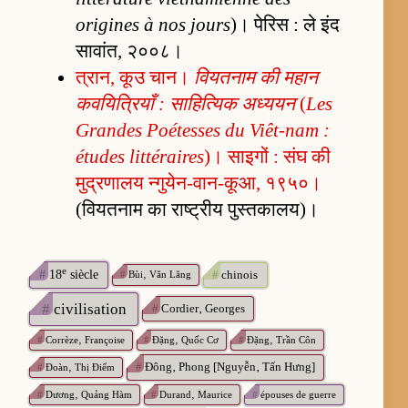
origines à nos jours
)। पेरिस : ले इंद
सावांत, २००८।
त्रान, कूउ चान।
वियतनाम की महान
कवयित्रियाँ : साहित्यिक अध्ययन
(
Les
Grandes Poétesses du Viêt-nam :
études littéraires
)। साइगों : संघ की
मुद्रणालय न्गुयेन-वान-कूआ, १९५०।
(वियतनाम का राष्ट्रीय पुस्तकालय)।
e
#
chinois
#
18
siècle
#
Bùi‚ Văn Lăng
#
civilisation
#
Cordier‚ Georges
#
Corrèze‚ Françoise
#
Đặng‚ Quốc Cơ
#
Đặng‚ Trần Côn
#
Đông‚ Phong [Nguyễn‚ Tấn Hưng]
#
Đoàn‚ Thị Điểm
#
Dương‚ Quảng Hàm
#
Durand‚ Maurice
#
épouses de guerre