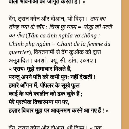
वाली भावनाओं को जागृत करता है।
»
देंग, ट्रान कोन और दोआन, थी दिएम।
ताम का
तीन्ह न्ग्या वो चोंग : चिन्ह फु न्गाम = योद्धा की पत्नी
का गीत
(
Tâm ca tình nghĩa vợ chồng :
Chinh phụ ngâm = Chant de la femme du
guerrier
), वियतनामी से देंग कुओक को द्वारा
अनुवादित। काशां : क्यू. सी. डांग, २०१२।
«
प्रायः मुझे समाचार मिलते हैं,
परन्तु अपने पति को कभी पुनः नहीं देखती !
हमारे आँगन में, पॉपलर के सूखे फूल
काई के घने कालीन को ढक चुके हैं ;
मेरे प्रत्येक विचारमग्न पग पर,
हज़ार विचार मुझ पर आक्रमण करने आ गए हैं !
»
देंग, ट्रान कोन और दोआन, थी दिएम। « एक