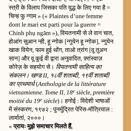
स्त्री के विलाप जिसका पति युद्ध के लिए गया है =
चिन्ह फु न्गाम » (« Plaintes d’une femme
dont le mari est parti pour la guerre =
Chinh phụ ngâm »), वियतनामी से ले वान चात,
होआंग सुआन न्ही, हू न्गोक [न्गुयेन हू न्गोक], न्गुयेन
खाक वियेन, फाम हुई थोंग, ताओ त्रांग [वू तुअन
सान] और वू कुई वी द्वारा अनुवादित, फ़्रांस्वाज़
कोरेज़ के सहयोग से।
वियतनामी साहित्य का
संकलन। खण्ड II, १८वीं शताब्दी, १९वीं शताब्दी
का प्रथमार्ध
(
Anthologie de la littérature
e
vietnamienne. Tome II, 18
siècle, première
e
moitié du 19
siècle
)। हनोई : विदेशी भाषाओं
में संस्करण, १९७२ ; पुनर्मुद्रित पेरिस-मोंत्रियाल :
लार्मातां, २०००।
«
प्रायः मुझे समाचार मिलते हैं,