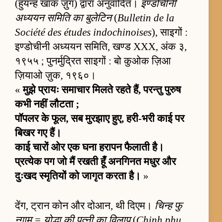
(हुयन्ह खाक ज़ुंग) द्वारा अनुवादित।
इण्डोचीनी
अध्ययन समिति का बुलेटिन
(
Bulletin de la
Société des études indochinoises
), साइगों :
इण्डोचीनी अध्ययन समिति, खण्ड XXX, अंक ३,
१९५५ ; पुनर्मुद्रित साइगों : बो कुओक ज़िआ
ज़ियाओ ज़ुक, १९६०।
«
मुझे प्रायः समाचार मिलते रहते हैं, परन्तु पुरुष
कभी नहीं लौटता ;
पॉपलर के फूल, सब मुरझाए हुए, हरी-भरी काई पर
बिखर गए हैं।
काई चारों ओर एक घना हरापन फैलाती है।
प्रत्येक पग जो मैं रखती हूँ अनगिनत मधुर और
दुःखद स्मृतियों को जागृत करता है।
»
देंग, ट्रान कोन और दोआन, थी दिएम।
चिन्ह फु
न्गाम = योद्धा की पत्नी का विलाप
(
Chinh phụ