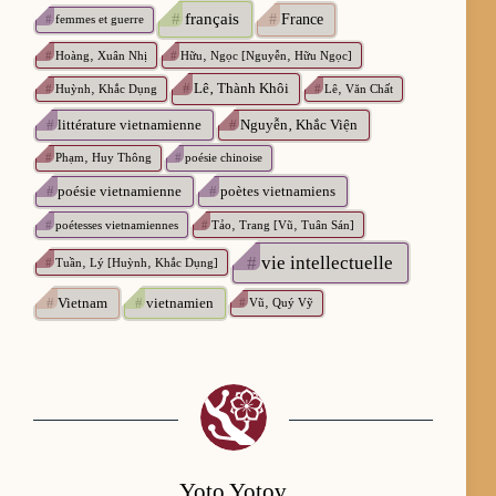
#
français
#
France
#
femmes et guerre
#
Hoàng‚ Xuân Nhị
#
Hữu‚ Ngọc [Nguyễn‚ Hữu Ngọc]
#
Lê‚ Thành Khôi
#
Huỳnh‚ Khắc Dụng
#
Lê‚ Văn Chất
#
littérature vietnamienne
#
Nguyễn‚ Khắc Viện
#
Phạm‚ Huy Thông
#
poésie chinoise
#
poésie vietnamienne
#
poètes vietnamiens
#
poétesses vietnamiennes
#
Tảo‚ Trang [Vũ‚ Tuân Sán]
#
vie intellectuelle
#
Tuần‚ Lý [Huỳnh‚ Khắc Dụng]
#
Vietnam
#
vietnamien
#
Vũ‚ Quý Vỹ
Yoto Yotov