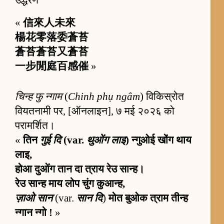
उद्धरण
«
信來人未來
楊花零落委蒼苔
蒼苔蒼苔又蒼苔
一步閒庭百感催
»
चिन्ह फु न्गाम
(
Chinh phụ ngâm
) विकिस्रोत
वियतनामी पर, [ऑनलाइन], ७ मई २०२६ को
परामर्शित।
«
तिन
गुई दि
(var.
थुओंग लाइ
) न्गुओई खोंग थाय
लाइ,
होआ दुओंग तान दा त्राय रेउ सान्ह।
रेउ सान्ह माय लोप चुंग कुआन्ह,
ज़ाओ सान
(var.
सान दि
)
मोत बुओक त्राम तीन्ह
न्गान न्गो !
»