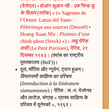
(देनोएल) • होआंग सुआन न्ही :
एक
चिन्ह-फू
के विलाप
(स्तॉक) » (« Sagesses de
l’Orient. Lanza del Vasto :
Pèlerinage aux sources
(Denoël) •
Hoang Xuan Nhi :
Plaintes d’une
chinh-phou (Stock) »)।
लघु पेरिस
वासी
(
Le Petit Parisien
), पेरिस, २९
दिसम्बर १९४३।
(फ़्रांस का राष्ट्रीय
पुस्तकालय (BnF))।
दूरां, मॉरिस और न्गुयेन, ट्रान हुअन।
वियतनामी साहित्य का परिचय
(
Introduction à la littérature
vietnamienne
)। पेरिस : ज.-प. मेजोनव
और लारोज़, संग्रह « प्राच्य साहित्य के
परिचय में यूनेस्को », १९६९।