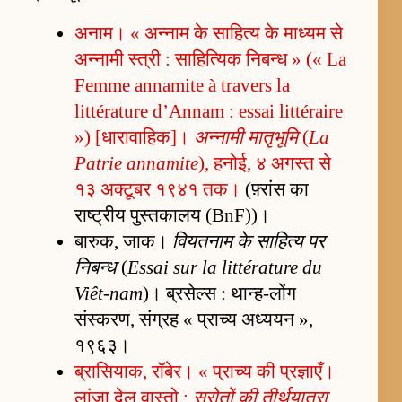
अनाम। « अन्नाम के साहित्य के माध्यम से
अन्नामी स्त्री : साहित्यिक निबन्ध » (« La
Femme annamite à travers la
littérature d’Annam : essai littéraire
») [धारावाहिक]।
अन्नामी मातृभूमि
(
La
Patrie annamite
), हनोई, ४ अगस्त से
१३ अक्टूबर १९४१ तक।
(फ़्रांस का
राष्ट्रीय पुस्तकालय (BnF))।
बारुक, जाक।
वियतनाम के साहित्य पर
निबन्ध
(
Essai sur la littérature du
Viêt-nam
)। ब्रसेल्स : थान्ह-लोंग
संस्करण, संग्रह « प्राच्य अध्ययन »,
१९६३।
ब्रासियाक, रॉबेर। « प्राच्य की प्रज्ञाएँ।
लांज़ा देल वास्तो :
स्रोतों की तीर्थयात्रा