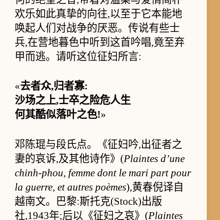
欢乐如此真挚的向往,以至于它本能地
唤起人们对战争的厌恶。传说有些士
兵,在营地暮色中听到这首吟唱,竟至弃
甲而逃。请听这位征妇所言:
«
去者众,归者寡:
沙场之上,士卒之险危人生
何其酷似落叶之色!
»
邓陈琨与段氏点。《征妇吟,出征者之
妻的哀诉,及其他诗作》(
Plaintes d’une
chinh-phou, femme dont le mari part pour
la guerre, et autres poèmes
),黄春倪译自
越南文。巴黎:斯托克(Stock)出版
社,1943年;后以《征妇之哀》(
Plaintes