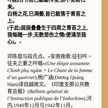
来。
白杨之花,已凋萎,皆已散落于青苔之
上。
(于此)层层叠叠生于四周之青苔之上,
我每踏一步,无数悲伤之情(便涌至我
心)。
»
邓陈琨与段氏点。«安南挽歌:征妇吟 =
征夫之妻之吟唱»(
Une élégie annamite:
Chinh phụ ngâm = Le Chant de la femme
d’un guerrier
),杨广涵(Dương Quảng
Hàm)译自越南文。《印度支那公共教
育总报》(
Bulletin général de
l’Instruction publique de l’Indochine
),河
内,1940年12月与1942年11月。