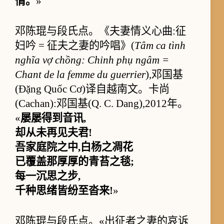
情。
»
邓陈琨与段氏点。《夫妻情义心曲:征
妇吟 = 征夫之妻的吟唱》(
Tâm ca tình
nghĩa vợ chồng: Chinh phụ ngâm =
Chant de la femme du guerrier
),邓国基
(Đặng Quốc Cơ)译自越南文。卡尚
(Cachan):邓国基(Q. C. Dang),2012年。
«
屡屡得到音讯,
却从未再见夫君!
吾家庭院之中,白杨之凋花
已覆盖那厚厚的青苔之毯;
每一沉思之步,
千种思绪皆纷至沓来!
»
邓陈琨与段氏点。«出征者之妻的哀诉