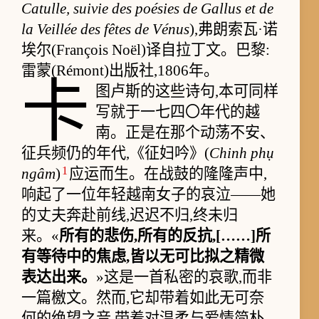
Catulle, suivie des poésies de Gallus et de
la Veillée des fêtes de Vénus
),弗朗索瓦·诺
埃尔(François Noël)译自拉丁文。巴黎:
雷蒙(Rémont)出版社,1806年。
卡
图卢斯的这些诗句,本可同样
写就于一七四〇年代的越
南。正是在那个动荡不安、
征兵频仍的年代,《征妇吟》(
Chinh phụ
1
ngâm
)
应运而生。在战鼓的隆隆声中,
响起了一位年轻越南女子的哀泣——她
的丈夫奔赴前线,迟迟不归,终未归
来。«
所有的悲伤,所有的反抗,[……]所
有等待中的焦虑,皆以无可比拟之精微
表达出来。
»这是一首私密的哀歌,而非
一篇檄文。然而,它却带着如此无可奈
何的绝望之音,带着对温柔与爱情简朴