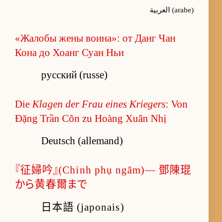
العربية (arabe)
«Жалобы жены воина»: от Данг Чан
Кона до Хоанг Суан Ньи
русский (russe)
Die
Klagen der Frau eines Kriegers
: Von
Đặng Trần Côn zu Hoàng Xuân Nhị
Deutsch (allemand)
『征婦吟』(Chinh phụ ngâm)― 鄧陳琨
から黄春爾まで
日本語 (japonais)