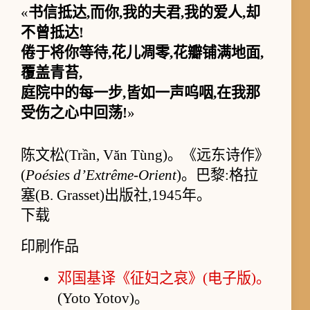
«
书信抵达,而你,我的夫君,我的爱人,却
不曾抵达!
倦于将你等待,花儿凋零,花瓣铺满地面,
覆盖青苔,
庭院中的每一步,皆如一声呜咽,在我那
受伤之心中回荡!
»
陈文松(Trần, Văn Tùng)。《远东诗作》
(
Poésies d’Extrême-Orient
)。巴黎:格拉
塞(B. Grasset)出版社,1945年。
下载
印刷作品
邓国基译《征妇之哀》(电子版)。
(Yoto Yotov)。