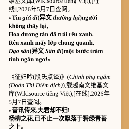
维基文库(Wikisource tiếng Việt),[在
线],2026年5月7日查阅。
«
Tin
gửi đi
(异文
thường lại
)người
không thấy lại,
Hoa dương tàn đã trải rêu xanh.
Rêu xanh mấy lớp chung quanh,
Dạo sân
(异文
Sân đi
)một bước trăm
tình ngẩn ngơ!
»
《征妇吟(段氏点译)》(
Chinh phụ ngâm
(Đoàn Thị Điểm dịch)
),载越南文维基文
库(Wikisource tiếng Việt),[在线],2026年
5月7日查阅。
«
音讯传来,夫君却不归!
杨柳之花,已不止一次飘落于碧绿青苔
之上。