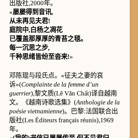
出版社,2000年。
«
屡屡得到音讯,
从未再见夫君!
庭院中,白杨之凋花
已覆盖那厚厚的青苔之毯。
每一沉思之步,
千种思绪皆纷至沓来!
»
邓陈琨与段氏点。«征夫之妻的哀
诉»(
Complainte de la femme d’un
guerrier
),黎文质(Lê Văn Chất)译自越南
文。《越南诗歌选集》(
Anthologie de la
poésie vietnamienne
)。巴黎:法国联合出
版社(Les Éditeurs français réunis),1969
年。
«
(我的)书信已屡屡传至,但不见君归