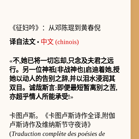
《征妇吟》：从邓陈琨到黄春倪
译自法文
•
中文 (chinois)
«
不,她已将一切忘却,只念及夫君之远
行。另一位神祇[非战神也]启迪着她,授
她以动人的告别之辞,并以泪水浸润其
双目。诚哉斯言:即便最短暂离别之苦,
亦超乎情人所能承受!
»
卡图卢斯。《卡图卢斯诗作全译,附伽
卢斯诗作及维纳斯节守夜诗》
(
Traduction complète des poésies de