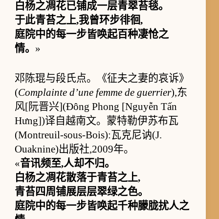
白杨之凋花已铺成一层青翠苔毯。
于此青苔之上,我曾环步徘徊,
庭院中的每一步皆唤起百种凄怆之
情。
»
邓陈琨与段氏点。《征夫之妻的哀诉》
(
Complainte d’une femme de guerrier
),东
风[阮晋兴](Đông Phong [Nguyễn Tấn
Hưng])译自越南文。蒙特勒伊苏布瓦
(Montreuil-sous-Bois):瓦克尼讷(J.
Ouaknine)出版社,2009年。
«
音讯频至,人却不归。
白杨之凋花散落于青苔之上,
青苔四周铺展层层翠绿之色。
庭院中的每一步皆唤起千种朦胧扰人之