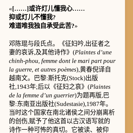
«
[……]或许灯儿懂我心……
抑或灯儿不懂我?
难道唯我独自承受此苦?
»
邓陈琨与段氏点。《征妇吟,出征者之
妻的哀诉,及其他诗作》(
Plaintes d’une
chinh-phou, femme dont le mari part pour
la guerre, et autres poèmes
),黄春倪译自
越南文。巴黎:斯托克(Stock)出版
社,1943年;后以《征妇之哀》(
Plaintes
de la femme d’un guerrier
)为题再版,巴
黎:东南亚出版社(Sudestasie),1987年。
当时这个国家在南北诸侯之间分崩离析
的创伤,赋予了他这首以古汉语写就的
诗作一种可怖的真切。它被读、被仰