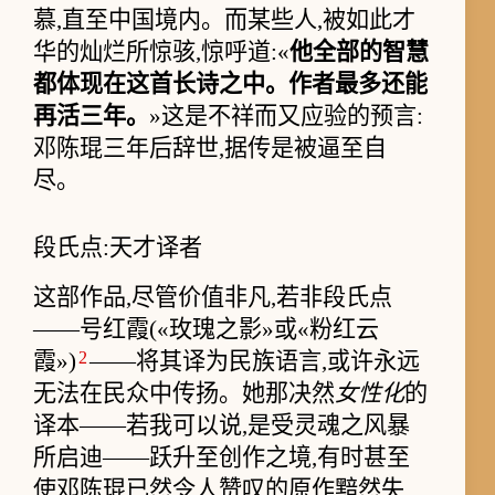
慕,直至中国境内。而某些人,被如此才
华的灿烂所惊骇,惊呼道:«
他全部的智慧
都体现在这首长诗之中。作者最多还能
再活三年。
»这是不祥而又应验的预言:
邓陈琨三年后辞世,据传是被逼至自
尽。
段氏点:天才译者
这部作品,尽管价值非凡,若非段氏点
——号红霞(«玫瑰之影»或«粉红云
2
霞»)
——将其译为民族语言,或许永远
无法在民众中传扬。她那决然
女性化
的
译本——若我可以说,是受灵魂之风暴
所启迪——跃升至创作之境,有时甚至
使邓陈琨已然令人赞叹的原作黯然失