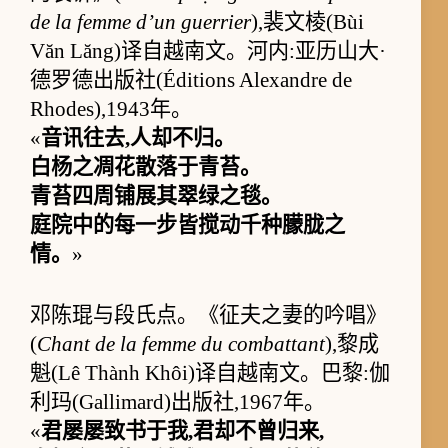
de la femme d’un guerrier
),裴文棱(Bùi
Văn Lăng)译自越南文。河内:亚历山大·
德罗德出版社(Éditions Alexandre de
Rhodes),1943年。
«
音讯往去,人却不归。
白杨之凋花散落于青苔。
青苔四周铺展其翠绿之毯。
庭院中的每一步皆搅动千种朦胧之
情。
»
邓陈琨与段氏点。《征夫之妻的吟唱》
(
Chant de la femme du combattant
),黎成
魁(Lê Thành Khôi)译自越南文。巴黎:伽
利玛(Gallimard)出版社,1967年。
«
君屡屡致书于我,君却不曾归来,