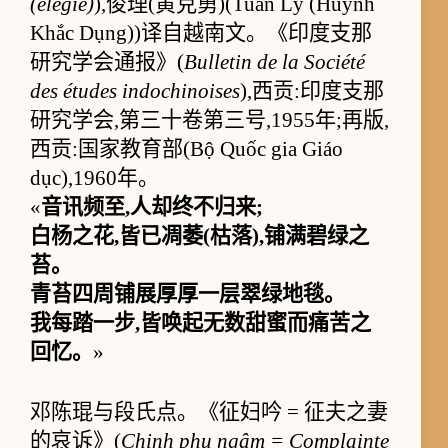
(élégie)
),俊理(黄克勇)(Tuần Lý (Huỳnh
Khắc Dụng))译自越南文。《印度支那
研究学会通报》(
Bulletin de la Société
des études indochinoises
),西贡:印度支那
研究学会,第三十卷第三号,1955年;再版,
西贡:国家教育部(Bộ Quốc gia Giáo
dục),1960年。
«
音讯频至,人却终不归来;
白杨之花,皆已凋萎(枯落),铺满碧绿之
苔。
青苔四周铺展厚厚一层翠绿地毯。
我每踏一步,皆唤起无数甜蜜而痛苦之
回忆。
»
邓陈琨与段氏点。《征妇吟 = 征夫之妻
的哀诉》(
Chinh phụ ngâm = Complainte