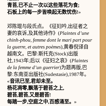
青苔,已不止一次以这些落花为食;
石板上的每一步皆唤起无数忧伤!
»
邓陈琨与段氏点。《征妇吟,出征者之
妻的哀诉,及其他诗作》(
Plaintes d’une
chinh-phou, femme dont le mari part pour
la guerre, et autres poèmes
),黄春倪译自
越南文。巴黎:斯托克(Stock)出版
社,1943年;后以《征妇之哀》(
Plaintes
de la femme d’un guerrier
)为题再版,巴
黎:东南亚出版社(Sudestasie),1987年。
«
音讯已至,君却未至。
杨花凋零,飘落于碧苔之上,
碧苔,碧苔,又是碧苔!
每踏一步,空庭之中,百感涌至。
»