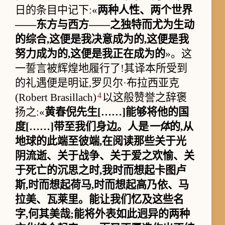
日的条目中记下:«
两种人性、两个世界
——东方与西方——之独特而尤为生动
的综合,这便是我决意成为的,这便是我
努力成为的,这便是我正在成为的
»。这
一誓言被辉煌地履行了!其译本所受到
的礼遇便是明证,罗贝尔·布拉西亚克
4
(Robert Brasillach)
以这般赞誉之辞褒
扬之:«
黄春倪先生[……]能够将他的国
度[……]带至我们身边。人是
一体
的,从
地球的此端至彼端,在阅读那些关于光
阴流逝、关于战争、关于爱之欢愉、关
于死亡的沉思之时,我时而想起卡图卢
斯,时而想起荷马,时而想起高乃依、马
拉美、瓦莱里。能让我们忆及这些名
字,何其美哉;能将外表如此迥异的两种