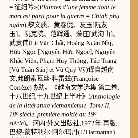
= 征妇吟»(
Plaintes d’une femme dont le
mari est parti pour la guerre = Chinh phụ
ngâm
),黎文质、黄春倪、友玉[阮友
玉]、阮克院、范辉通、藻庄[武洵山]、
武贵伟(Lê Văn Chất, Hoàng Xuân Nhị,
Hữu Ngọc [Nguyễn Hữu Ngọc], Nguyễn
Khắc Viện, Phạm Huy Thông, Tảo Trang
[Vũ Tuân Sán] et Vũ Quý Vỹ)译自越南
文,弗朗索瓦丝·科雷兹(Françoise
Corrèze)协助。《越南文学选集 第二卷,
十八世纪,十九世纪上半叶》(
Anthologie
de la littérature vietnamienne. Tome II,
e
e
18
siècle, première moitié du 19
siècle
)。河内:外文出版社,1972年;再版,
巴黎-蒙特利尔:阿尔玛丹(L’Harmattan)