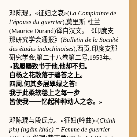
邓陈琨。«征妇之哀»(
La Complainte de
l’épouse du guerrier
),莫里斯·杜兰
(Maurice Durand)译自汉文。《印度支
那研究学会通报》(
Bulletin de la Société
des études indochinoises
),西贡:印度支那
研究学会,第二十八卷第二号,1953年。
«
我屡屡致书于他,他却不归。
白杨之花散落于碧苔之上。
四周,何其多层翠绿之苔!
我于此柔软毯上之每一步
皆使我一一忆起种种动人之念。
»
邓陈琨与段氏点。«征妇(吟曲)»(
Chinh
phụ (ngâm khúc) = Femme de guerrier