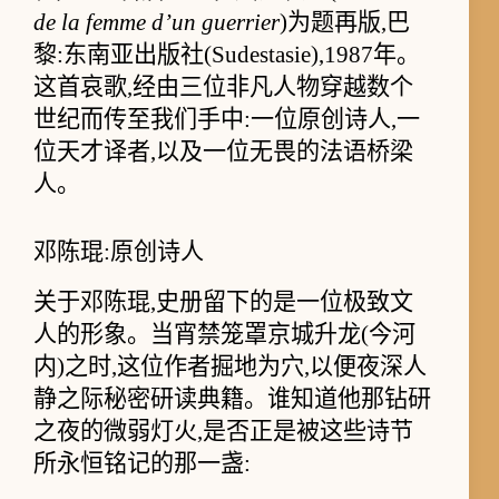
de la femme d’un guerrier
)为题再版,巴
黎:东南亚出版社(Sudestasie),1987年。
这首哀歌,经由三位非凡人物穿越数个
世纪而传至我们手中:一位原创诗人,一
位天才译者,以及一位无畏的法语桥梁
人。
邓陈琨:原创诗人
关于邓陈琨,史册留下的是一位极致文
人的形象。当宵禁笼罩京城升龙(今河
内)之时,这位作者掘地为穴,以便夜深人
静之际秘密研读典籍。谁知道他那钻研
之夜的微弱灯火,是否正是被这些诗节
所永恒铭记的那一盏: