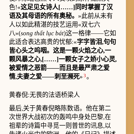
色!«
这足见女诗人[……]同时掌握了汉
语及其母语的所有奥秘。
»此前从未有
人以如此精湛的技艺运用«双七六
八»(
song thất lục bát
)这一格律——它如
此适合表达高贵的忧郁:«
字字皆泪,句句
皆心头之呜咽。这是一颗火焰之心,一
颗风暴之心,[……]一颗女子之娇小心灵,
被爱情之恶箭——而且是最严肃之爱
3
情,夫妻之爱——刺至濒死
»
。
黄春倪:无畏的法语桥梁人
最后,关于黄春倪略陈数语。他在第二
次世界大战初次的轰鸣中身处巴黎,在
祖辈的诗篇中寻觅一则普世的讯息,以