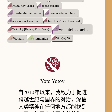
#
Phạm‚ Huy Thông
#
poésie chinoise
#
poésie vietnamienne
#
poètes vietnamiens
#
poétesses vietnamiennes
#
Tảo‚ Trang [Vũ‚ Tuân Sán]
#
vie intellectuelle
#
Tuần‚ Lý [Huỳnh‚ Khắc Dụng]
#
Vietnam
#
vietnamien
#
Vũ‚ Quý Vỹ
Yoto Yotov
自2010年以来，我致力于促进
跨越世纪与国界的对话，深信
人类精神在任何地方都能找到