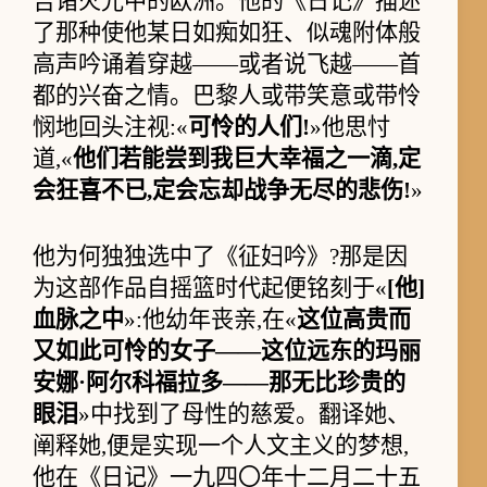
告诸火光中的欧洲。他的《日记》描述
了那种使他某日如痴如狂、似魂附体般
高声吟诵着穿越——或者说飞越——首
都的兴奋之情。巴黎人或带笑意或带怜
悯地回头注视:«
可怜的人们!
»他思忖
道,«
他们若能尝到我巨大幸福之一滴,定
会狂喜不已,定会忘却战争无尽的悲伤!
»
他为何独独选中了《征妇吟》?那是因
为这部作品自摇篮时代起便铭刻于«
[他]
血脉之中
»:他幼年丧亲,在«
这位高贵而
又如此可怜的女子——这位远东的玛丽
安娜·阿尔科福拉多——那无比珍贵的
眼泪
»中找到了母性的慈爱。翻译她、
阐释她,便是实现一个人文主义的梦想,
他在《日记》一九四〇年十二月二十五