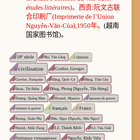
études littéraires
)。西贡:阮文古联
合印刷厂(Imprimerie de l’Union
Nguyễn-Văn-Của),1950年。
(越南
国家图书馆)。
e
#
chinois
#
18
siècle
#
Bùi‚ Văn Lăng
#
civilisation
#
Cordier‚ Georges
#
Corrèze‚ Françoise
#
Đặng‚ Quốc Cơ
#
Đặng‚ Trần Côn
#
Đông‚ Phong [Nguyễn‚ Tấn Hưng]
#
Đoàn‚ Thị Điểm
#
Dương‚ Quảng Hàm
#
Durand‚ Maurice
#
épouses de guerre
#
français
#
France
#
femmes et guerre
#
Hoàng‚ Xuân Nhị
#
Hữu‚ Ngọc [Nguyễn‚ Hữu Ngọc]
#
Lê‚ Thành Khôi
#
Huỳnh‚ Khắc Dụng
#
Lê‚ Văn Chất
#
littérature vietnamienne
#
Nguyễn‚ Khắc Viện