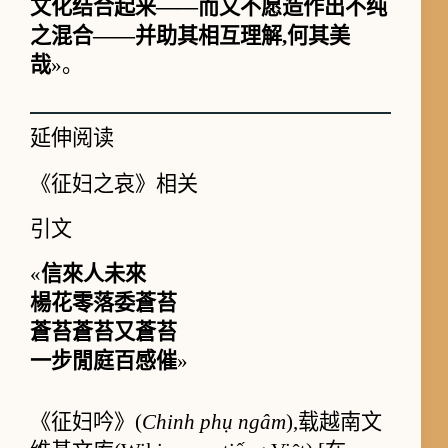
文化结合起来——而又不愿造作出不纯
之混合——并助其相互理解,何其美
哉
»。
延伸阅读
《征妇之哀》相关
引文
«
信來人未來
楊花零落委蒼苔
蒼苔蒼苔又蒼苔
一步閒庭百感催
»
《征妇吟》(
Chinh phụ ngâm
),载越南文