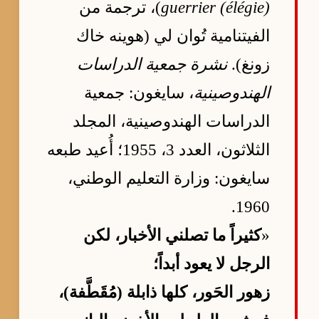
guerrier (élégie)
)، ترجمة من
الفيتنامية تُوان لي (هوينه خاك
زونغ).
نشرة جمعية الدراسات
الهندوصينية
، سايغون: جمعية
الدراسات الهندوصينية، المجلد
الثلاثون، العدد 3، 1955؛ أُعيد طبعه
سايغون: وزارة التعليم الوطني،
1960.
«
كثيراً ما تصلني الأخبار، لكن
الرجل لا يعود أبداً؛
زهور الحَور، كلها ذابلة (مُقَطَّفة)،