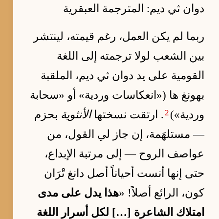
دوان ثي ديم: المترجمة العبقرية
ربما لم يكن العمل، رغم قيمته، لينتشر
بين الشعب لولا ترجمته إلى اللغة
القومية على يد دوان ثي ديم، الملقبة
بهونغ ها («انعكاسات وردية» أو «سحابة
2
وردية»)
. ارتقت نسختها
الأنثوية
بحزم
— مستلهَمة، إن جاز لي القول، من
عواصف الروح — إلى مرتبة الإبداع،
حتى إنها أنست أحياناً أصل دانغ تْرَان
كون، الرائع أصلاً! «
هذا يدل على مدى
امتلاك الشاعرة […] لكل أسرار اللغة