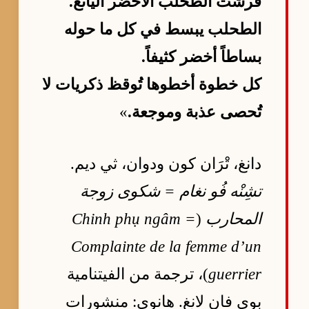
فرشت الطحلب الأخضر اليانع.
الطحلب يبسط في كل ما حوله
بساطاً أخضر كثيفاً.
كل خطوة أخطوها تُوقظ ذكريات لا
تُحصى عذبة وموجعة.
»
دانغ، تْرَان كون ودوان، ثي ديم.
تشِنْه فُو نغام = شكوى زوجة
المحارب
(
Chinh phụ ngâm =
Complainte de la femme d’un
guerrier
)، ترجمة من الفيتنامية
بوي فان لانغ. هانوي: منشورات