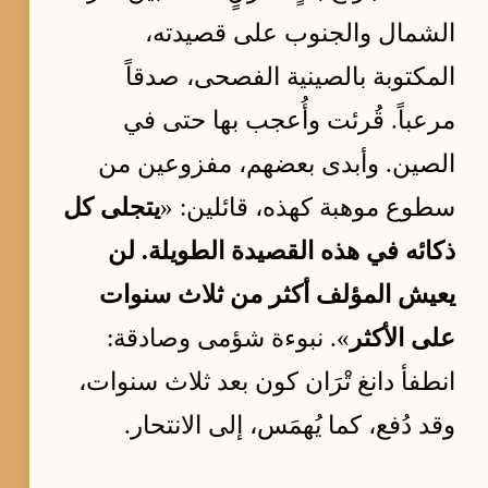
الشمال والجنوب على قصيدته،
المكتوبة بالصينية الفصحى، صدقاً
مرعباً. قُرئت وأُعجب بها حتى في
الصين. وأبدى بعضهم، مفزوعين من
سطوع موهبة كهذه، قائلين: «
يتجلى كل
ذكائه في هذه القصيدة الطويلة. لن
يعيش المؤلف أكثر من ثلاث سنوات
على الأكثر
». نبوءة شؤمى وصادقة:
انطفأ دانغ تْرَان كون بعد ثلاث سنوات،
وقد دُفع، كما يُهمَس، إلى الانتحار.