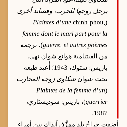
يرحل زوجها للحرب، وقصائد أخرى
Plaintes d’une
chinh-phou,
(
femme dont le mari part pour la
guerre, et autres poèmes
)، ترجمة
من الفيتنامية هوانغ شوان نهي.
باريس: ستوك، 1943؛ أُعيد طبعه
تحت عنوان
شكاوى زوجة المحارب
Plaintes de la femme d’un
(
guerrier
)، باريس: سوديستازي،
1987.
أضفت جراحُ بلدٍ ممزَّقٍ آنذاك بين أمراء