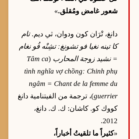
شعور غامض ومُقلق.
»
دانغ، تْرَان كون ودوان، ثي ديم.
تام
كا تينه نغيا فو تشونغ: تشِنْه فُو نغام
= نشيد زوجة المحارب
(
Tâm ca
tình nghĩa vợ chồng: Chinh phụ
ngâm = Chant de la femme du
guerrier
)، ترجمة من الفيتنامية دانغ
كووك كو. كاشان: ك. ك. دانغ،
2012.
«
كثيراً ما تلقيتُ أخباراً،