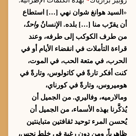
روبير برازيّاك
بهذه الكلمات الإطرائية:
«
السيد هوانغ شوان نهي […] استطاع
أن يقرّب منا […] بلده. الإنسانُ
واحدٌ
،
من طرف الكوكب إلى طرفه، وعند
قراءة التأملات في انقضاء الأيام أو في
الحرب، في متعة الحب، في الموت،
كنت أفكر تارةً في كاتولوس، وتارةً في
هوميروس، وتارةً في كورناي،
ومالارميه، وفاليري. من الجميل أن
يُذكَّرنا بهذه الأسماء، من الجميل أن
يُحسن المرء توحيد ثقافتين متباينتين
ظاهرياً، ومن دون رغبة في خلط نجس،