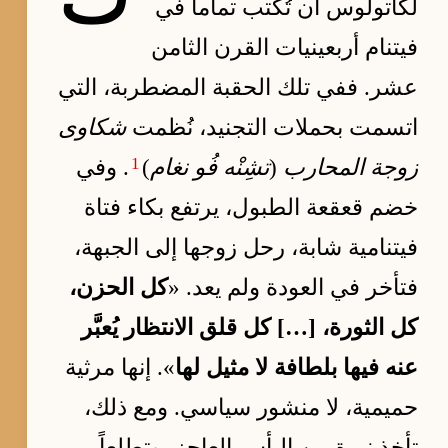
لكاتولوس أن تُكتب تماماً في
فيتنام أربعينيات القرن الثامن
عشر. ففي تلك الحقبة المضطربة، التي
اتسمت بحملات التجنيد، نُظمت
شكاوى
1
زوجة المحارب
(
تشِنْه فُو نغام
)
. وفي
خضم قعقعة الطبول، يرتفع بكاء فتاة
فيتنامية شابة، رحل زوجها إلى الجبهة،
فتأخر في العودة ولم يعد. «
كل الحزن،
كل الثورة، […] كل قلق الانتظار يُعبَّر
عنه فيها بلطافة لا مثيل لها
». إنها مرثية
حميمية، لا منشور سياسي. ومع ذلك،
تأخذ نبرة من اليأس العاجز، وتطلعاً