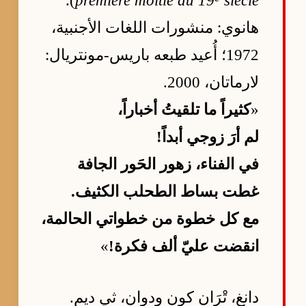
).
première moitié du 19
siècle
هانوي: منشورات اللغات الأجنبية،
1972؛ أُعيد طبعه باريس-مونتريال:
لارماتان، 2000.
«
كثيراً ما تلقيتُ أخباراً،
لم أرَ زوجي أبداً!
في الفناء، زهور الحَور الجافة
غطت بساط الطحلب الكثيف.
مع كل خطوة من خطواتي الحالمة،
انقضت عليّ ألف فكرة!
»
دانغ، تْرَان كون ودوان، ثي ديم.