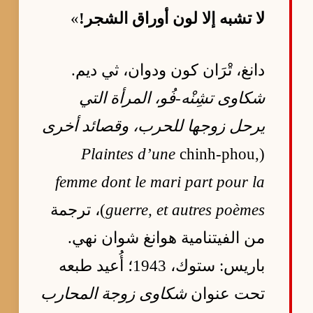
لا تشبه إلا لون أوراق الشجر!
»
دانغ، تْرَان كون ودوان، ثي ديم.
شكاوى تشِنْه-فُو، المرأة التي
يرحل زوجها للحرب، وقصائد أخرى
Plaintes d’une
chinh-phou,
(
femme dont le mari part pour la
guerre, et autres poèmes
)، ترجمة
من الفيتنامية هوانغ شوان نهي.
باريس: ستوك، 1943؛ أُعيد طبعه
تحت عنوان
شكاوى زوجة المحارب