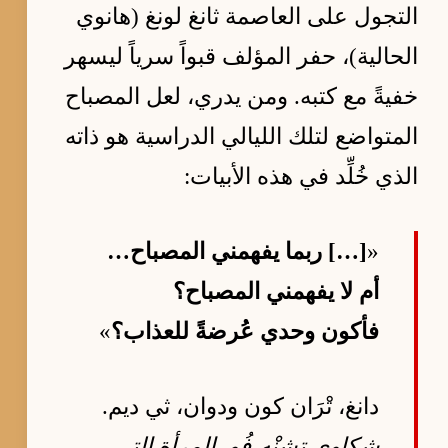
التجول على العاصمة ثانغ لونغ (هانوي
الحالية)، حفر المؤلف قبواً سرياً ليسهر
خفيةً مع كتبه. ومن يدري، لعل المصباح
المتواضع لتلك الليالي الدراسية هو ذاته
الذي خُلِّد في هذه الأبيات:
«
[…] ربما يفهمني المصباح…
أم لا يفهمني المصباح؟
فأكون وحدي عُرضةً للعذاب؟
»
دانغ، تْرَان كون ودوان، ثي ديم.
شكاوى تشِنْه-فُو، المرأة التي