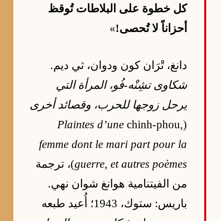
كل خطوة على البلاطات تُوقظ
أحزاناً لا تُحصى!
»
دانغ، تْرَان كون ودوان، ثي ديم.
شكاوى تشِنْه-فُو، المرأة التي
يرحل زوجها للحرب، وقصائد أخرى
Plaintes d’une
chinh-phou,
(
femme dont le mari part pour la
guerre, et autres poèmes
)، ترجمة
من الفيتنامية هوانغ شوان نهي.
باريس: ستوك، 1943؛ أُعيد طبعه