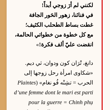
لكنني لم أرَ زوجي أبداً!
في فنائنا، زهور الحَور الجافة
غطت بساط الطحلب الكثيف؛
مع كل خطوة من خطواتي الحالمة،
انقضت عليّ ألف فكرة!
»
دانغ، تْرَان كون ودوان، ثي ديم.
«شكاوى امرأة رحل زوجها إلى
الحرب = تشِنْه فُو نغام» (
Plaintes
d’une femme dont le mari est parti
pour la guerre = Chinh phụ