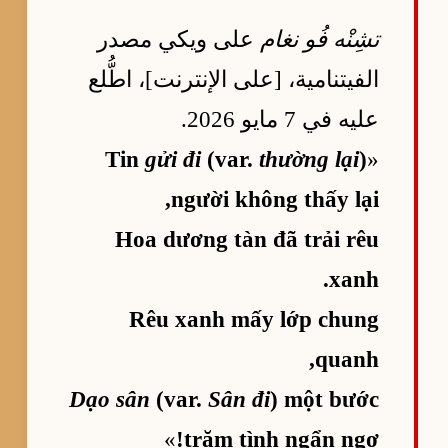
تشِنْه فُو نغام
على ويكي مصدر
الفيتنامية، [على الإنترنت]، اطُّلع
عليه في 7 مايو 2026.
Tin
gửi đi
(var.
thường lại
)
«
người không thấy lại,
Hoa dương tàn đã trải rêu
xanh.
Rêu xanh mấy lớp chung
quanh,
Dạo sân
(var.
Sân đi
) một bước
»
trăm tình ngẩn ngơ!