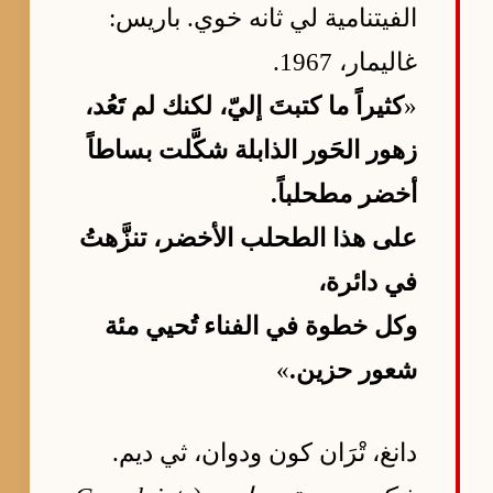
الفيتنامية لي ثانه خوي. باريس:
غاليمار، 1967.
«
كثيراً ما كتبتَ إليّ، لكنك لم تَعُد،
زهور الحَور الذابلة شكَّلت بساطاً
أخضر مطحلباً.
على هذا الطحلب الأخضر، تنزَّهتُ
في دائرة،
وكل خطوة في الفناء تُحيي مئة
شعور حزين.
»
دانغ، تْرَان كون ودوان، ثي ديم.