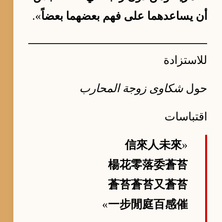
أن يساعدهما على فهم بعضهما بعضاً
».
للاستزادة
حول
شكاوى زوجة المحارب
اقتباسات
信來人未來
«
楊花零落委蒼苔
蒼苔蒼苔又蒼苔
»
一步閒庭百感催