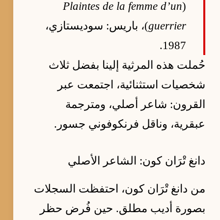
Plaintes de la femme d’un
(
guerrier
)، باريس: سوديستازي،
1987.
حُملت هذه المرثية إلينا بفضل ثلاث
شخصيات استثنائية، اجتمعت عبر
القرون: شاعر أصلي، ومترجمة
عبقرية، وناقل فرنكوفوني جسور.
دانغ تْرَان كون: الشاعر الأصلي
من دانغ تْرَان كون، احتفظت السجلات
بصورة أديب مطلق. حين فُرض حظر