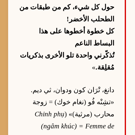
حول كل شيء، كم من طبقات من
الطحلب الأخضر!
كل خطوة أخطوها على هذا
البساط الناعم
تُذكّرني واحدة تلو الأخرى بذكريات
مُقلِقة.
»
دانغ، تْرَان كون ودوان، ثي ديم.
«تشِنْه فُو (نغام خوك) = زوجة
محارب (مرثية)» (
Chinh phụ
(ngâm khúc) = Femme de