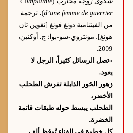
شكوى زوجة محارب
(
Complainte
d’une femme de guerrier
)، ترجمة
من الفيتنامية دونغ فونغ [نغوين تان
هونغ]. مونتروي-سو-بوا: ج. أوكنين،
2009.
«
تصل الرسائل كثيراً، الرجل لا
يعود.
زهور الحَور الذابلة تفرش الطحلب
الأخضر،
الطحلب يبسط حوله طبقات قاتمة
الخضرة.
كل خطوة في الفناء تُوقظ ألف