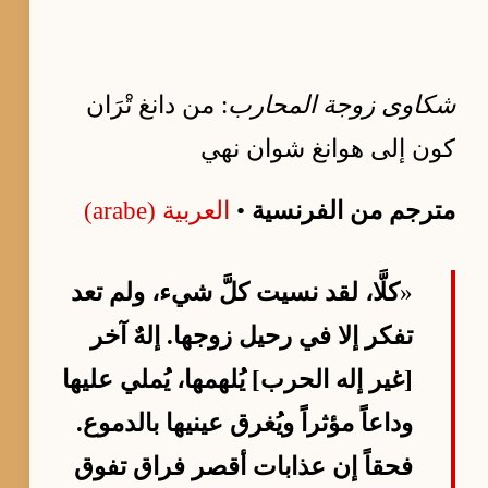
شكاوى زوجة المحارب
: من دانغ تْرَان
كون إلى هوانغ شوان نهي
مترجم من الفرنسية
•
العربية (arabe)
«
كلَّا، لقد نسيت كلَّ شيء، ولم تعد
تفكر إلا في رحيل زوجها. إلهٌ آخر
[غير إله الحرب] يُلهمها، يُملي عليها
وداعاً مؤثراً ويُغرق عينيها بالدموع.
فحقاً إن عذابات أقصر فراق تفوق