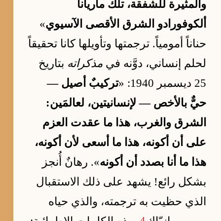
والمثيرة للشفقة، تلك ماريانا
ألكوفورادو الشرق الأقصى الآسيوي
»
حناناً أمومياً. ترجمتها وتأويلها كانا تحقيقاً
لحلم إنساني، دوَّنه في
مذكراته
بتاريخ
25 ديسمبر 1940: «
تركيبٌ أصيل —
حيٌّ بالأخص — لإنسانيتين، لعالمَين:
الشرق والغرب، هذا ما عقدت العزم
على أن أكونه، هذا ما أسعى لأن أكونه،
هذا ما أنا بصدد أن أكونه
». رهانٌ أُنجز
بشكل رائع! يشهد على ذلك الاستقبال
الذي حظيت به ترجمته، والذي حياه
4