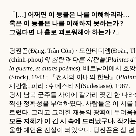
「
[…] 어쩌면 이 등불은 나를 이해하리라…
혹은 이 등불은 나를 이해하지 못하는가 ?
그렇다면 나 홀로 괴로워해야 하는가 ?
」
당쩐꼰(Đặng, Trần Côn) · 도안티디엠(Đoàn, Thị
(
chinh-phou
)의 한탄과 다른 시편들
(
Plaintes d
la guerre, et autres poèmes
), 베트남어에서 호앙쑤언
(Stock), 1943 ; 『전사의 아내의 한탄』(
Plaint
재간행, 파리 : 쉬데스타지(Sudestasie), 1987.
당시 남북 군주들 사이에 갈가리 찢긴 한 나라
찍한 정확성을 부여하였다. 사람들은 이 시를
르렀다. 그리고 그러한 재능의 광휘에 두려움을
모든 지혜가 이 긴 시 속에 드러났구나. 작가
울한 예언은 진실이 되었으니, 당쩐꼰은 삼 년