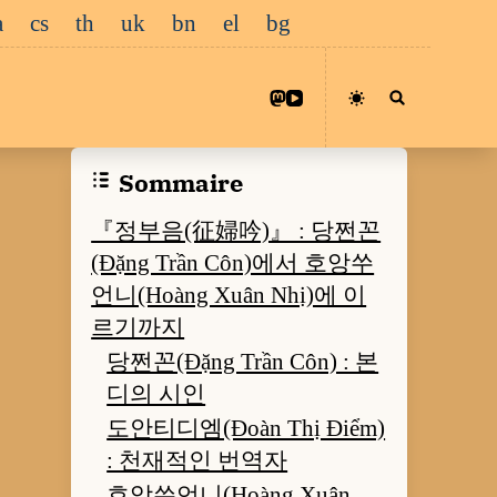
a
cs
th
uk
bn
el
bg
Sommaire
『정부음(征婦吟)』 : 당쩐꼰
(Đặng Trần Côn)에서 호앙쑤
언니(Hoàng Xuân Nhị)에 이
르기까지
당쩐꼰(Đặng Trần Côn) : 본
디의 시인
도안티디엠(Đoàn Thị Điểm)
: 천재적인 번역자
호앙쑤언니(Hoàng Xuân