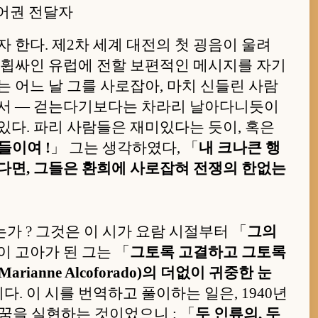
랑스어권 전달자
 한다. 제2차 세계 대전의 첫 굉음이 울려
에 휩싸인 유럽에 전할 보편적인 메시지를 자기
는 어느 날 그를 사로잡아, 마치 신들린 사람
면서 — 걷는다기보다는 차라리 날아다니듯이
있다. 파리 사람들은 재미있다는 듯이, 혹은
들이여 !
」 그는 생각하였다, 「
내 크나큰 행
었다면, 그들은 환희에 사로잡혀 전쟁의 한없는
 ? 그것은 이 시가 요람 시절부터 「
그의
이 고아가 된 그는 「
그토록 고결하고 그토록
anne Alcoforado)의 더없이 귀중한 눈
. 이 시를 번역하고 풀이하는 일은, 1940년
꿈을 실현하는 것이었으니 : 「
두 인류의, 두