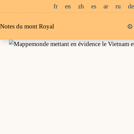
Passer
fr
en
zh
es
ar
ru
de
au
contenu
Notes du mont Royal