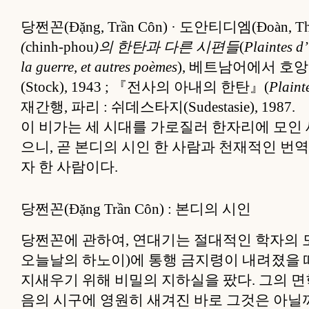
당쩐꼰(Đặng, Trần Côn) · 도안티디엠(Đoàn, Thị
(
chinh-phou
)의 한탄과 다른 시편들
(
Plaintes d
la guerre, et autres poèmes
), 베트남어에서 호앙쑤언
(Stock), 1943 ; 『전사의 아내의 한탄』(
Plaint
재간행, 파리 : 쉬데스타지(Sudestasie), 1987.
이 비가는 세 시대를 가로질러 한자리에 모인
으니, 곧 본디의 시인 한 사람과 천재적인 번
자 한 사람이다.
당쩐꼰(Đặng Trần Côn) : 본디의 시인
당쩐꼰에 관하여, 연대기는 절대적인 학자의 모습을
오늘날의 하노이)에 통행 금지령이 내려졌을 때
지새우기 위해 비밀의 지하실을 팠다. 그의 
음의 시구에 영원히 새겨진 바로 그것은 아닐까