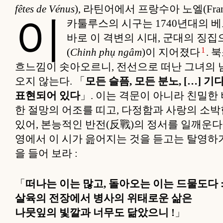
fêtes de Vénus
), 라틴어에서 프랑수아 노엘(François
이
카툴루스의 시구는 1740년대의 
바로 이 격변의 시대, 군대의 징
1
(
Chinh phụ ngâm
)이 지어졌다
. 
흐느낌이 솟아오르니, 전선으로 떠난 그녀의 
오지 않는다. 「
모든 슬픔, 모든 분노, […]
표현되어 있다
」. 이는 격문이 아니라 친밀한 
한 절망의 어조를 띠고, 다정함과 사랑의 소박
있어, 본능적인 반전(反戰)의 정서를 일깨운다.
영에서 이 시가 읊어지는 것을 듣고는 탈영하
을 들어 보라 :
「
떠나는 이는 많고, 돌아오는 이는 드물도다 
살육의 전장에서 병사의 위태로운 삶은
나뭇잎의 빛깔과 너무도 닮았으니 !
」