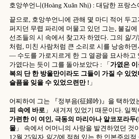
호앙쑤언니(Hoàng Xuân Nhị) : 대담한 프
끝으로, 호앙쑤언니에 관해 몇 마디 적어 두고자
퍼지던 무렵 파리에 머물고 있던 그는, 불길
선조들의 시 속에서 찾고자 하였다. 그의
일기
처럼, 미친 사람처럼 큰 소리로 시를 낭송하
— 수도를 가로지르게 한 그 열광을 묘사하고 
가엾다는 듯이 그를 돌아보았다 : 「
가엾은 이
복의 단 한 방울만이라도 그들이 가질 수 있
슬픔을 잊을 수 있었으련만 !
」
어찌하여 그는 『정부음(征婦吟)』을 택하였는가
피 속에 바로
」 새겨져 있었기 때문이다. 일찍
가련한 이 여인, 극동의 마리아나 알코포라두(Mari
물
」 속에서 어머니의 사랑을 발견하였던 것이다
12월 25일자
일기
에 적혀 있는 한 인본주의적 