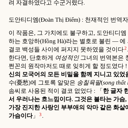
려 자결하였다고 수군거렸다.
도안티디엠(Đoàn Thị Điểm) : 천재적인 번역
이 작품은, 그 가치에도 불구하고, 도안티디엠
하는 호앙하(Hồng Hà)라는 별호로 불린 —
2
결코 백성들 사이에 퍼지지 못하였을 것이다
한다면, 단호하게
여성적인
그녀의 번역본은 창
쩐꼰의 원작마저도 때로 잊히게 할 정도였다 !
신의 모국어의 모든 비밀을 함께 지니고 있었
수(憂愁)에 그토록 알맞은
송칠육팔
(
song thất 
솜씨로 사용된 적이 결코 없었다 : 「
한 글자 
서 우러나는 흐느낌이다. 그것은 불타는 가슴, 
가장 진지한 사랑인 부부애의 악마 같은 화살
3
가슴이다
」
.