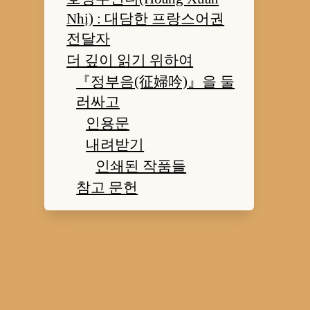
Nhị) : 대담한 프랑스어권
전달자
더 깊이 읽기 위하여
『정부음(征婦吟)』을 둘
러싸고
인용문
내려받기
인쇄된 작품들
참고 문헌