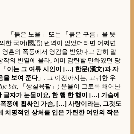
자
 — 「붉은 노을」 또는 「붉은 구름」을 뜻
 에 의한 국어(國語) 번역이 없었더라면 어쩌면
. 영혼의 폭풍에서 영감을 받았다고 감히 말
작의 반열에 올라, 이미 감탄할 만하였던 당
 「
이는 그 여류 시인이 […] 한문(漢文)과 자
음을 보여 준다
」. 그 이전까지는, 고귀한 우
lục bát
, 「쌍칠육팔」) 운율이 그토록 빼어난
한 글자가 눈물이요, 한 행 한 행이 […] 가슴에
폭풍에 휩싸인 가슴, […] 사랑이라는, 그것도
에 치명적인 상처를 입은 가련한 여인의 작은