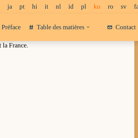
ja
pt
hi
it
nl
id
pl
ko
ro
sv
f
Préface
Table des matières
Contact