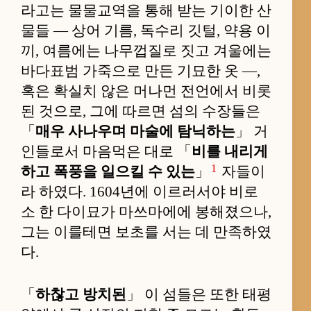
라고는 물물교역을 통해 받는 기이한 산
물들 — 상어 기름, 독수리 깃털, 약용 이
끼, 여름에는 나무껍질로 짓고 겨울에는
바다표범 가죽으로 만든 기묘한 옷 —,
혹은 확실치 않은 머나먼 전언에서 비롯
된 것으로, 그에 따르면 섬의 수장들은
「
매우 사나우며 마술에 탐닉하는
」 거
인들로서 마음먹은 대로 「
비를 내리게
1
하고 폭풍을 일으킬 수 있는
」
자들이
라 하였다. 1604년에 이르러서야 비로
소 한 다이묘가 마쓰마에에 봉해졌으나,
그는 이를테면 보초를 서는 데 만족하였
다.
「
하찮고 방치된
」 이 섬들은 또한 태평