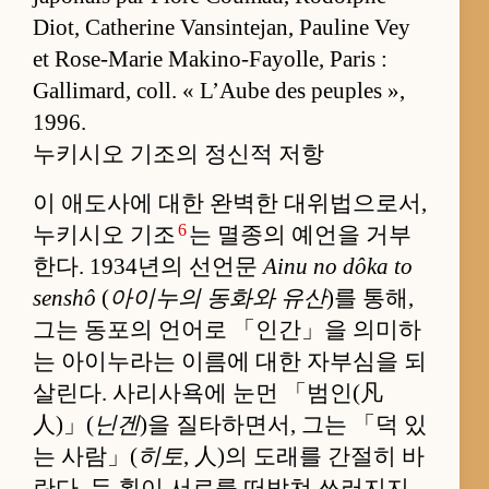
Diot, Catherine Vansintejan, Pauline Vey
et Rose-Marie Makino-Fayolle, Paris :
Gallimard, coll. « L’Aube des peuples »,
1996.
누키시오 기조의 정신적 저항
이 애도사에 대한 완벽한 대위법으로서,
6
누키시오 기조
는 멸종의 예언을 거부
한다. 1934년의 선언문
Ainu no dôka to
senshô
(
아이누의 동화와 유산
)를 통해,
그는 동포의 언어로 「인간」을 의미하
는 아이누라는 이름에 대한 자부심을 되
살린다. 사리사욕에 눈먼 「범인(凡
人)」(
닌겐
)을 질타하면서, 그는 「덕 있
는 사람」(
히토
, 人)의 도래를 간절히 바
란다. 두 획이 서로를 떠받쳐 쓰러지지