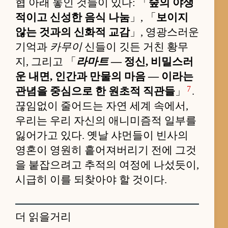
협 아래 놓인 것들이 있다: 「
숲의 야생
적이고 신성한 음식 나눔
」, 「
보이지
않는 것과의 신화적 교감
」, 영광스러운
기억과
카무이
신들이 깃든 거친 황무
지, 그리고 「
라마트
— 정신, 비밀스러
운 내면, 인간과 만물의 마음 — 이라는
7
관념을 중심으로 한 원초적 직관들
」
.
끊임없이 줄어드는 자연 세계 속에서,
우리는 우리 자신의 애니미즘적 일부를
잃어가고 있다. 옛날 샤먼들이 빈사의
영혼이 영원히 흩어져버리기 전에 그것
을 붙잡으려고 추적의 여정에 나섰듯이,
시급히 이를 되찾아야 할 것이다.
더 읽을거리