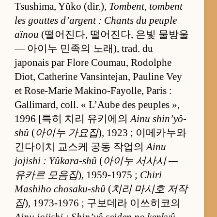
Tsushima, Yûko (dir.),
Tombent, tombent
les gouttes d’argent : Chants du peuple
aïnou
(떨어진다, 떨어진다, 은빛 물방울
— 아이누 민족의 노래), trad. du
japonais par Flore Coumau, Rodolphe
Diot, Catherine Vansintejan, Pauline Vey
et Rose-Marie Makino-Fayolle, Paris :
Gallimard, coll. « L’Aube des peuples »,
1996 [특히 치리 유키에의
Ainu shin’yô-
shû
(
아이누 가요집
), 1923 ; 이메카누와
긴다이치 교스케 공동 작업의
Ainu
jojishi : Yûkara-shû
(
아이누 서사시 —
유카르 모음집
), 1959-1975 ;
Chiri
Mashiho chosaku-shû
(
치리 마시호 저작
집
), 1973-1976 ; 구보데라 이쓰히코의