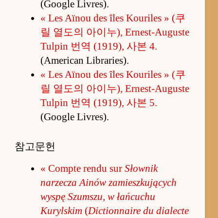
(Google Livres).
« Les Aïnou des îles Kouriles » (쿠
릴 열도의 아이누), Ernest-Auguste
Tulpin 번역 (1919), 사본 4.
(American Libraries).
« Les Aïnou des îles Kouriles » (쿠
릴 열도의 아이누), Ernest-Auguste
Tulpin 번역 (1919), 사본 5.
(Google Livres).
참고문헌
« Compte rendu sur
Słownik
narzecza Ainów zamieszkujących
wyspę Szumszu, w łańcuchu
Kurylskim
(
Dictionnaire du dialecte