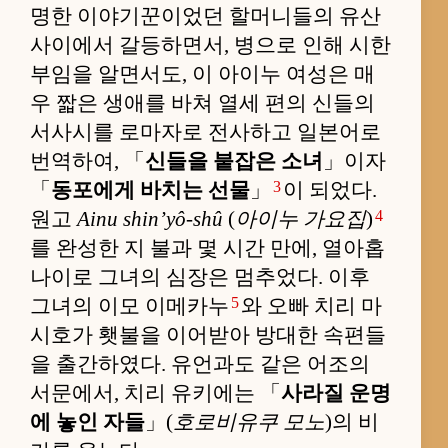
명한 이야기꾼이었던 할머니들의 유산
사이에서 갈등하면서, 병으로 인해 시한
부임을 알면서도, 이 아이누 여성은 매
우 짧은 생애를 바쳐 열세 편의 신들의
서사시를 로마자로 전사하고 일본어로
번역하여, 「
신들을 붙잡은 소녀
」이자
3
「
동포에게 바치는 선물
」
이 되었다.
4
원고
Ainu shin’yô-shû
(
아이누 가요집
)
를 완성한 지 불과 몇 시간 만에, 열아홉
나이로 그녀의 심장은 멈추었다. 이후
5
그녀의 이모 이메카누
와 오빠 치리 마
시호가 횃불을 이어받아 방대한 속편들
을 출간하였다. 유언과도 같은 어조의
서문에서, 치리 유키에는 「
사라질 운명
에 놓인 자들
」(
호로비유쿠 모노
)의 비