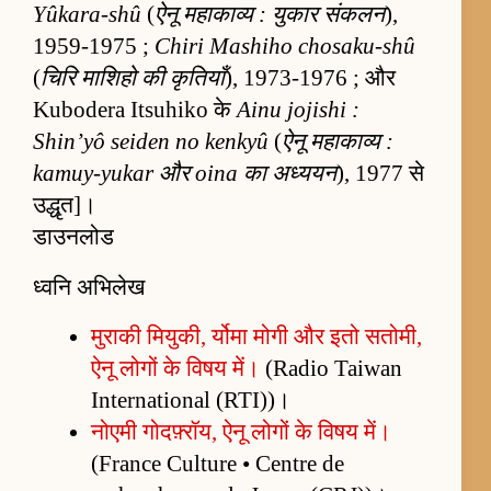
Yûkara-shû
(
ऐनू महाकाव्य : युकार संकलन
),
1959-1975 ;
Chiri Mashiho chosaku-shû
(
चिरि माशिहो की कृतियाँ
), 1973-1976 ; और
Kubodera Itsuhiko के
Ainu jojishi :
Shin’yô seiden no kenkyû
(
ऐनू महाकाव्य :
kamuy-yukar और oina का अध्ययन
), 1977 से
उद्धृत]।
डाउनलोड
ध्वनि अभिलेख
मुराकी मियुकी, र्योमा मोगी और इतो सतोमी,
ऐनू लोगों के विषय में।
(Radio Taiwan
International (RTI))।
नोएमी गोदफ़्रॉय, ऐनू लोगों के विषय में।
(France Culture • Centre de