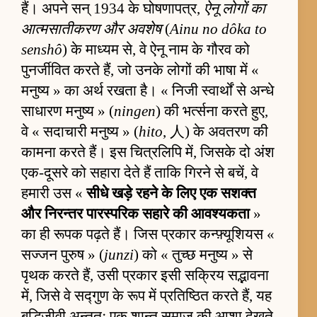
हैं। अपने सन् 1934 के घोषणापत्र,
ऐनू लोगों का
आत्मसातीकरण और अवशेष
(
Ainu no dôka to
senshô
) के माध्यम से, वे ऐनू नाम के गौरव को
पुनर्जीवित करते हैं, जो उनके लोगों की भाषा में «
मनुष्य » का अर्थ रखता है। « निजी स्वार्थों से अन्धे
साधारण मनुष्य » (
ningen
) की भर्त्सना करते हुए,
वे « सदाचारी मनुष्य » (
hito
, 人) के अवतरण की
कामना करते हैं। इस चित्रलिपि में, जिसके दो अंश
एक-दूसरे को सहारा देते हैं ताकि गिरने से बचें, वे
हमारी उस «
सीधे खड़े रहने के लिए एक सशक्त
और निरन्तर पारस्परिक सहारे की आवश्यकता
»
का ही रूपक पढ़ते हैं। जिस प्रकार कन्फ़्यूशियस «
सज्जन पुरुष » (
junzi
) को « तुच्छ मनुष्य » से
पृथक करते हैं, उसी प्रकार इसी सक्रिय सद्भावना
में, जिसे वे सद्गुण के रूप में प्रतिष्ठित करते हैं, यह
बुद्धिजीवी अन्ततः एक शान्त समाज की आशा देखते