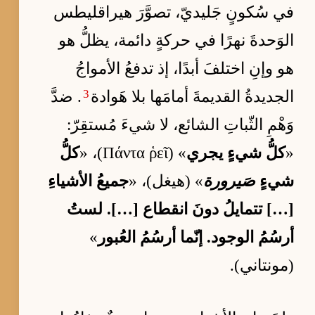
في سُكونٍ جَليديّ، تصوَّرَ هيراقليطس
الوَحدةَ نهرًا في حركةٍ دائمة، يظلُّ هو
هو وإنِ اختلفَ أبدًا، إذ تدفعُ الأمواجُ
3
الجديدةُ القديمةَ أمامَها بلا هَوادة
. ضدَّ
وَهْمِ الثّباتِ الشائع، لا شيءَ مُستقِرّ:
«
كلُّ شيءٍ يجري
» (Πάντα ῥεῖ)، «
كلُّ
شيءٍ
صَيرورة
» (هيغل)، «
جميعُ الأشياءِ
[…] تتمايلُ دونَ انقطاع […]. لستُ
أرسُمُ الوجود. إنّما أرسُمُ العُبور
»
(مونتاني).