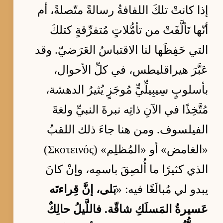
إذا كانتْ تلكَ اللفافةُ رسالةً متّصلةً، أم
أنّها تَألَّفَتْ من تأمُّلاتٍ مُتفرِّقةٍ كتلكَ
التي حَفِظَها لنا الاقتباسُ العَرَضيّ. وقد
عَبَّرَ هيراقليطس، في كلِّ الأحوال،
بأسلوبٍ سِيبِيلِّيٍّ مُوجَزٍ يُثيرُ الدهشة،
مُتَّخِذًا في الآنِ ذاتِه نبرةَ النبيِّ ولغةَ
الفيلسوف. ومن هنا جاءَ ذلك اللقبُ
«الغامض» أو «المُظلِم» (Σκοτεινός)
الذي كثيرًا ما أُلصِقَ باسمِه، وإنْ كانَ
يبدو لي مُبالَغًا فيه: «
بَلى، إنَّ قِراءتَه
عَسيرةُ المَسلَكِ شاقّة. فاللَّيلُ حالِكٌ