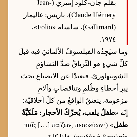
بقلم جان-كلود إميري (Jean-
Claude Hémery)، باريس: غاليمار
(Gallimard)، سلسلة «Folio»،
١٩٧٤.
وما سيَجِدُه الفيلسوفُ الألمانيّ فيه قبلَ
كلِّ شيءٍ هو التِّرياقُ ضدَّ التشاؤمِ
الشوبنهاوريّ. فبعيدًا عن الانصياعِ تحتَ
نِيرِ أخطاءٍ وظُلمٍ وتناقضاتٍ وآلامٍ
مزعومة، ينعتقُ الواقعُ من كلِّ أخلاقيّة:
إنّه «
طفلٌ يلعب، يُحرِّكُ الأحجار: مَلَكيَّةُ
طفل
» (παῖς […] παίζων, πεσσεύων·