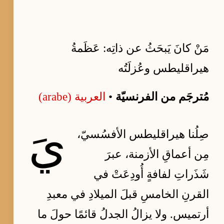
مَنْ كانَ يَبحَثُ عن ذاتِه: عَظَمةُ
هيراقليطس وعُزلَتُه
مُترجَم من الفرنسيّة
•
العربية (arabe)
يَ
صِلُنا هيراقليطس الأفسُسيّ،
مِن أعماقِ الأزمنة، عبرَ
شَذَراتِ لفافةٍ أُودِعَتْ في
القرنِ الخامسِ قبلَ الميلادِ في معبدِ
أرتميس. ولا يزالُ الجدلُ قائمًا حولَ ما