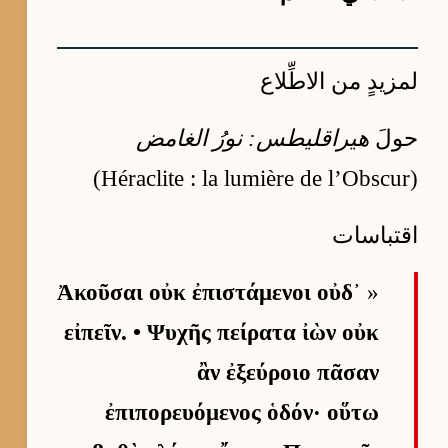
لمزيدٍ من الاطِّلاع
حولَ
هيراقليطس: نورُ الغامض
(Héraclite : la lumière de l’Obscur)
اقتباسات
Ἀκοῦσαι οὐκ ἐπιστάμενοι οὐδ᾽
«
εἰπεῖν. • Ψυχῆς πείρατα ἰὼν οὐκ
ἂν ἐξεύροιο πᾶσαν
ἐπιπορευόμενος ὁδόν· οὕτω