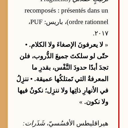
recomposés : présentés dans un
ordre rationnel)، باريس: PUF،
٢٠١٧.
«
لا يعرفونَ الإصغاءَ ولا الكلام. •
حتّى لو سلكتَ جميعَ الدُّروب، فلن
تجدَ أبدًا حدودَ النَّفْس، بقدرِ ما
المعرفةُ التي تَمتلكُها عميقة. • ننزِلُ
في الأنهارِ ذاتِها ولا ننزِل؛ نكونُ فيها
ولا نكون.
»
هيراقليطس الأفسُسيّ،
شَذَرات: