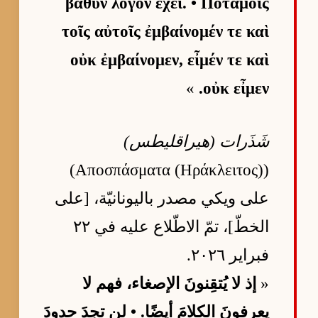
βαθὺν λόγον ἔχει. • Ποταμοῖς
τοῖς αὐτοῖς ἐμβαίνομέν τε καὶ
οὐκ ἐμβαίνομεν, εἶμέν τε καὶ
»
οὐκ εἶμεν.
شَذَرات (هيراقليطس)
(Αποσπάσματα (Ηράκλειτος))
على ويكي مصدر باليونانيّة، [على
الخطّ]، تمّ الاطّلاع عليه في ٢٢
فبراير ٢٠٢٦.
«
إذ لا يُتقِنونَ الإصغاء، فهم لا
يعرفونَ الكلامَ أيضًا. • لن تجدَ حدودَ