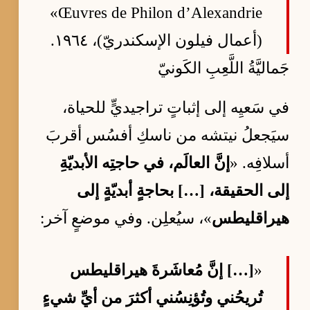
Œuvres de Philon d’Alexandrie»
(أعمال فيلون الإسكندريّ)، ١٩٦٤.
جَماليَّةُ اللَّعِبِ الكَونيّ
في سَعيِه إلى إثباتٍ تراجيديٍّ للحياة،
سيَجعلُ نيتشه من ناسكِ أفسُس أقربَ
أسلافِه. «
إنَّ العالَم، في حاجتِه الأبديّةِ
إلى الحقيقة، […] بحاجةٍ أبديّةٍ إلى
هيراقليطس
»، سيُعلِن. وفي موضعٍ آخر:
«
[…] إنَّ مُعاشَرةَ هيراقليطس
تُريحُني وتُؤنِسُني أكثرَ من أيِّ شيءٍ