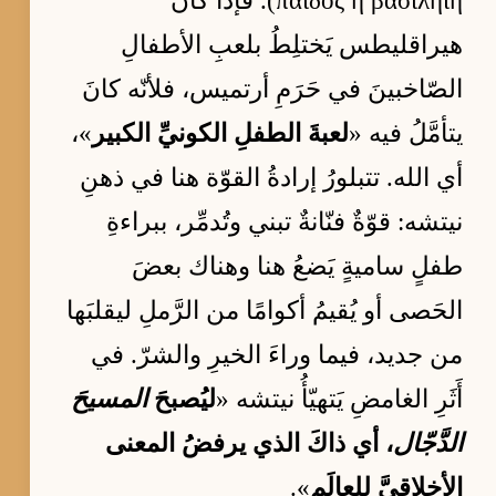
παιδὸς ἡ βασιληίη). فإذا كانَ
هيراقليطس يَختلِطُ بلعبِ الأطفالِ
الصّاخبينَ في حَرَمِ أرتميس، فلأنّه كانَ
يتأمَّلُ فيه «
لعبةَ الطفلِ الكونيِّ الكبير
»،
أي الله. تتبلورُ إرادةُ القوّة هنا في ذهنِ
نيتشه: قوّةٌ فنّانةٌ تبني وتُدمِّر، ببراءةِ
طفلٍ ساميةٍ يَضعُ هنا وهناك بعضَ
الحَصى أو يُقيمُ أكوامًا من الرَّملِ ليقلبَها
من جديد، فيما وراءَ الخيرِ والشرّ. في
أَثَرِ الغامضِ يَتهيّأُ نيتشه «
ليُصبحَ
المسيحَ
الدَّجّال
، أي ذاكَ الذي يرفضُ المعنى
الأخلاقيَّ للعالَم
».