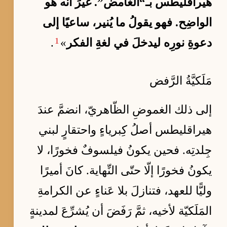
هيراقليطس بـ“الغامض”. غيرَ أنّه هو
الواضِح. فهو يقولُ ما يُنير، ساعيًا إلى
1
دعوةِ نورِه ليدخلَ في لغةِ الفكر
»
.
مَلَكيَّةُ الرَّفض
إلى ذلك الغموضِ الظّاهريّ، انضمَّ عندَ
هيراقليطس أصلُ كِبرياءٍ واحتقارٍ لبني
جِلدتِه. فحين يكونُ فيلسوفٌ فخورًا، لا
يكونُ فخورًا إلّا حتّى النِّهاية. كانَ أميرًا
وليًّا للعهد، فتنازلَ بلا عَناءٍ عن الكرامةِ
المَلَكيّة لأخيه، ثمَّ رَفَضَ أن يُشرِّعَ لمدينةٍ