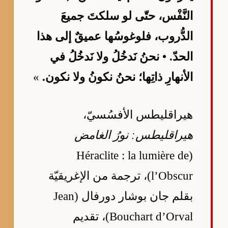
النَّفْس، حتّى لو سلكتَ جميعَ
الدُّروب، فلوغوسُها عميقٌ إلى هذا
الحدّ. • نحنُ نَدخُلُ ولا نَدخُلُ في
الأنهارِ ذاتِها؛ نحنُ نكونُ ولا نكون.
»
هيراقليطس الأفسُسيّ،
هيراقليطس: نورُ الغامض
(Héraclite : la lumière de
l’Obscur)، ترجمة من الإغريقيّة
بقلم جان بوشار دورفال (Jean
Bouchart d’Orval)، تقديم