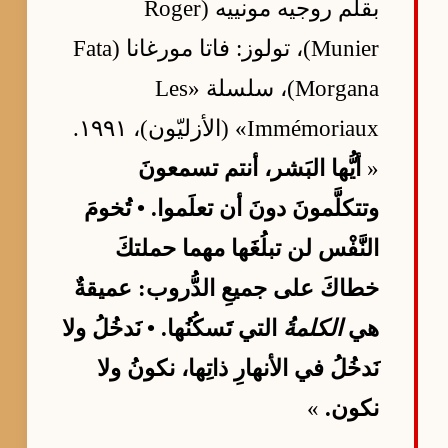
بقلم روجيه مونييه (Roger
Munier)، تولوز: فاتا مورغانا (Fata
Morgana)، سلسلة «Les
Immémoriaux» (الأزليّون)، ١٩٩١.
«
أيُّها البَشر، أنتم تسمعونَ
وتتكلَّمونَ دونَ أن تعلَموا. • تُخومَ
النَّفْس لن تبلُغَها مهما حملتكَ
خطاكَ على جميعِ الدُّروب: عميقةٌ
هي
الكلمةُ
التي تَسكُنُها. • نَدخُلُ ولا
نَدخُلُ في الأنهارِ ذاتِها، نكونُ ولا
نكون.
»