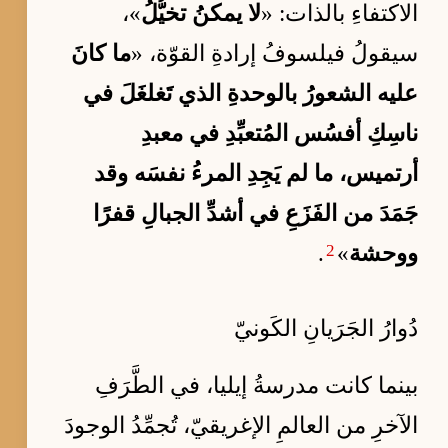
الاكتفاءِ بالذات: «
لا يمكنُ تخيُّلُ
»،
سيقولُ فيلسوفُ إرادةِ القوّة، «
ما كانَ
عليه الشعورُ بالوحدةِ الذي تَغلغَلَ في
ناسِكِ أفسُس المُتعبِّدِ في معبدِ
أرتميس، ما لم يَجِدِ المرءُ نفسَه وقد
جَمَدَ من الفَزَعِ في أشدِّ الجبالِ قفرًا
2
ووحشة
»
.
دُوارُ الجَرَيانِ الكَونيّ
بينما كانت مدرسةُ إيليا، في الطَّرَفِ
الآخرِ من العالمِ الإغريقيّ، تُجمِّدُ الوجودَ