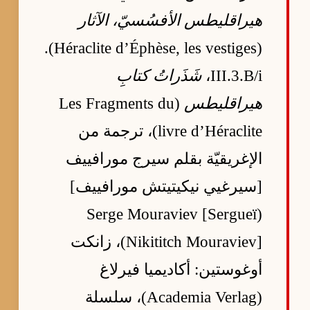
هيراقليطس الأفسُسيّ، الآثار
(Héraclite d’Éphèse, les vestiges).
III.3.B/i،
شَذَراتُ كتابِ
هيراقليطس
(Les Fragments du
livre d’Héraclite)، ترجمة من
الإغريقيّة بقلم سيرج مورافييف
[سيرغيي نيكيتيتش مورافييف]
(Serge Mouraviev [Sergueï
Nikititch Mouraviev])، زانكت
أوغوستين: أكاديميا فيرلاغ
(Academia Verlag)، سلسلة