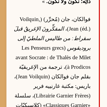
ذاتِه؛ نكونُ ولا نكون.
»
فوالكان، جان (مُحرِّر) (Voilquin,
Jean (éd.))،
المفكِّرونَ الإغريقُ قبلَ
سقراط: من طاليس الملطيّ إلى
بروديقوس
(Les Penseurs grecs
avant Socrate : de Thalès de Milet
à Prodicos)، ترجمة من الإغريقيّة
بقلم جان فوالكان (Jean Voilquin)،
باريس: مكتبة غارنييه فرير
(Librairie Garnier Frères)، سلسلة
«Classiques Garnier» (كلاسيكيّات