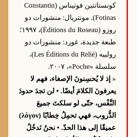
كونستانتين فوتيناس (Constantin
Fotinas). مونتريال: منشورات دو
روزو (Éditions du Roseau)، ١٩٩٧؛
طبعة جديدة، غورد: منشورات دو
رولييه (Les Éditions du Relié)،
سلسلة «Poche»، ٢٠٠٧.
«
إذ لا يُحسِنونَ الإصغاء، فهم لا
يعرفونَ الكلامَ أيضًا. • لن تجدَ حدودَ
النَّفْس، حتّى لو سلكتَ جميعَ
الدُّروب، فهي تحمِلُ خِطابًا (λόγον)
عميقًا إلى هذا الحدّ. • نحنُ نَدخُلُ