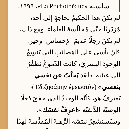
سلسلة «La Pochothèque»، ١٩٩٩.
لم يكنْ هذا الحكيمُ بحاجةٍ إلى أحد،
مُزدَريًا حتّى مُجالَسةَ العلماء. ومع ذلك،
لم يكنْ رجلًا عديمَ الإحساس؛ وحين
كانَ يأسى على المَصائبِ التي تَنسِجُ
الوجودَ البشريّ، كانت الدّموعُ تَطفُرُ
إلى عينَيه. «
لقد بَحثْتُ عن نفسي
بنفسي
» (Ἐδιζησάμην ἐμεωυτόν)،
يَعترِفُ هو، كأنّه الوحيدُ الذي حقَّقَ فعلًا
الوصيّةَ الدِّلفيّة «
اعرِفْ نفسَك
».
وسيَستشعِرُ نيتشه الرَّهبةَ المُقدَّسةَ لهذا