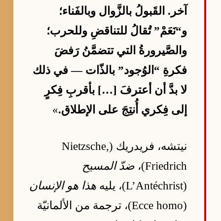
آخر. القَبولُ بالزَّوال وبالفَناء؛
و“نَعَمْ” تُقالُ للتناقضِ وللحرب؛
والصَّيرورةُ التي تتضمَّنُ رَفضَ
فكرةِ “الوُجود” بالذّات — في ذلك
لا بدَّ أن أعترفَ […] بأقربِ فِكرٍ
إلى فِكري أُنتِجَ على الإطلاق.
»
نيتشه، فريدريك (Nietzsche,
Friedrich)،
ضدّ المسيح
(L’Antéchrist)، يليه
هذا هو الإنسان
(Ecce homo)، ترجمة من الألمانيّة