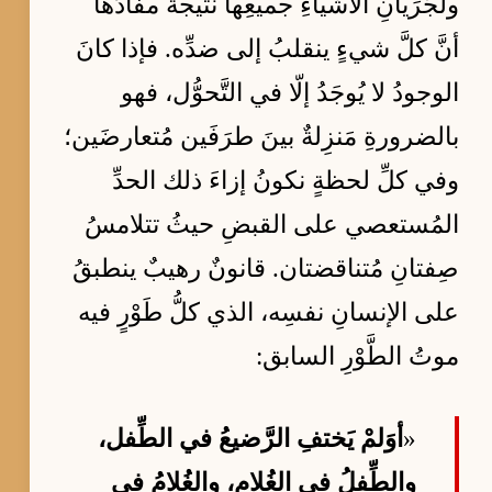
ولجَرَيانِ الأشياءِ جميعِها نتيجةٌ مفادُها
أنَّ كلَّ شيءٍ ينقلبُ إلى ضدِّه. فإذا كانَ
الوجودُ لا يُوجَدُ إلّا في التَّحوُّل، فهو
بالضرورةِ مَنزِلةٌ بينَ طرَفَين مُتعارضَين؛
وفي كلِّ لحظةٍ نكونُ إزاءَ ذلك الحدِّ
المُستعصي على القبضِ حيثُ تتلامسُ
صِفتانِ مُتناقضتان. قانونٌ رهيبٌ ينطبقُ
على الإنسانِ نفسِه، الذي كلُّ طَوْرٍ فيه
موتُ الطَّوْرِ السابق:
«
أوَلمْ يَختفِ الرَّضيعُ في الطِّفل،
والطِّفلُ في الغُلام، والغُلامُ في