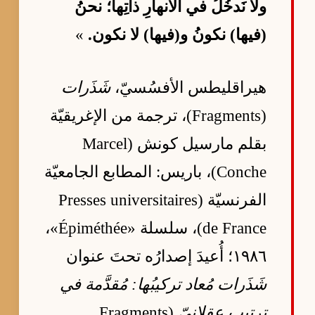
ولا نَدخُلُ في الأنهارِ ذاتِها؛ نحنُ
(فيها) نكونُ و(فيها) لا نكون.
»
هيراقليطس الأفسُسيّ،
شَذَرات
(Fragments)، ترجمة من الإغريقيّة
بقلم مارسيل كونش (Marcel
Conche)، باريس: المطابع الجامعيّة
الفرنسيّة (Presses universitaires
de France)، سلسلة «Épiméthée»،
١٩٨٦؛ أُعيدَ إصدارُه تحتَ عنوان
شَذَرات مُعاد تركيبُها: مُقدَّمة في
ترتيبٍ عقلانيّ
(Fragments