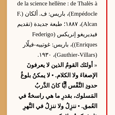
de la science hellène : de Thalès à
Empédocle)، باريس: ف. ألكان (F.
Alcan)، ١٨٨٧؛ طبعة جديدة (تقديم
فيديريغو إنريكس (Federigo
Enriques))، باريس: غوتييه-فيلّار
(Gauthier-Villars)، ١٩٣٠.
«
أولئك القومُ الذين لا يعرفونَ
الإصغاءَ ولا الكلام. • لا يمكنُ بلوغُ
حدودِ النَّفْس أيًّا كانَ الدَّربُ
المَسلوك، بقدرِ ما هي راسخةٌ في
العُمق. • ننزِلُ ولا ننزِلُ في النَّهرِ