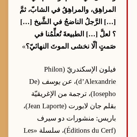
المراهِق، والمراهِقُ في الشابّ، ثمَّ
[…] الرَّجلُ الناضجُ في الشَّيخ […]
؟ لعلَّ […] الطبيعةَ تُعلِّمُنا في
صَمتٍ ألّا نخشى الموتَ النهائيّ؟
»
فيلون الإسكندريّ (Philon
d’Alexandrie)،
عن يوسف
(De
Iosepho)، ترجمة من الإغريقيّة
بقلم جان لابورت (Jean Laporte)،
باريس: منشورات دو سيرف
(Éditions du Cerf)، سلسلة «Les