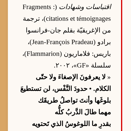
اقتباسات وشهادات
(Fragments :
citations et témoignages)، ترجمة
من الإغريقيّة بقلم جان-فرانسوا
برادو (Jean-François Pradeau)،
باريس: فلاماريون (Flammarion)،
سلسلة «GF»، ٢٠٠٢.
«
لا يعرفونَ الإصغاءَ ولا حتّى
الكلام. • حدودَ النَّفْس، لن تستطيعَ
بلوغَها وأنتَ تواصلُ طريقَك
مهما طالَ الدَّربُ كلُّه
بقدرِ ما اللوغوسُ الذي تَحتويه