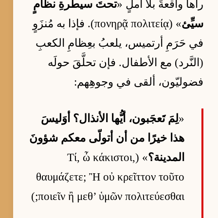
رآها واقعةً بلا أملٍ «
تحتَ سيطرةِ نظامٍ
سيِّئ
» (πονηρᾷ πολιτείᾳ). فإذا به مُنزَوٍ
في حَرَمِ أرتميس، يلعبُ بعِظامِ الكعبِ
(النَّرد) مع الأطفال. فإن تحلَّقَ حولَه
فضوليّون، ألقى في وجوهِهم:
«
لِمَ تَعجَبون، أيُّها الأنذال؟ أوَليسَ
هذا خيرًا من أن أتولّى معكم شؤونَ
المدينة؟
» (Τί, ὦ κάκιστοι,
θαυμάζετε; Ἢ οὐ κρεῖττον τοῦτο
ποιεῖν ἢ μεθ’ ὑμῶν πολιτεύεσθαι;)