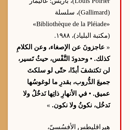
Louis Poirier)، باريس: غاليمار
(Gallimard)، سلسلة
«Bibliothèque de la Pléiade»
(مكتبة البلياد)، ١٩٨٨.
«
عاجزونَ عن الإصغاء، وعن الكلامِ
كذلك. • وحدودَ النَّفْس، حيثُ تَسير،
لن تكتشفَ أبدًا، حتّى لو سلكتَ
جميعَ الدُّروب، بقدرِ ما لوغوسُها
عميق. • في الأنهارِ ذاتِها نَدخُلُ ولا
نَدخُل، نكونُ ولا نكون.
»
هيراقليطس الأفسُسيّ،