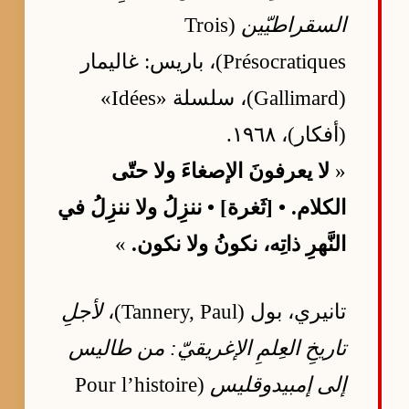
السقراطيّين
(Trois
Présocratiques)، باريس: غاليمار
(Gallimard)، سلسلة «Idées»
(أفكار)، ١٩٦٨.
«
لا يعرفونَ الإصغاءَ ولا حتّى
الكلام. • [ثَغرة] • ننزِلُ ولا ننزِلُ في
النَّهرِ ذاتِه، نكونُ ولا نكون.
»
تانيري، بول (Tannery, Paul)،
لأجلِ
تاريخِ العِلمِ الإغريقيّ: من طاليس
إلى إمبيدوقليس
(Pour l’histoire