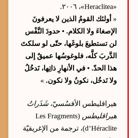
«Heraclitea»، ٢٠٠٦.
«
أولئك القومُ الذين لا يعرفونَ
الإصغاءَ ولا الكلام. • حدودَ النَّفْس
لن تستطيعَ بلوغَها، حتّى لو سلكتَ
الدَّربَ كلَّه، فلوغوسُها عميقٌ إلى
هذا الحدّ. • في الأنهارِ ذاتِها، نَدخُلُ
ولا نَدخُل، نكونُ ولا نكون.
»
هيراقليطس الأفسُسيّ،
شَذَراتُ
هيراقليطس
(Les Fragments
d’Héraclite)، ترجمة من الإغريقيّة