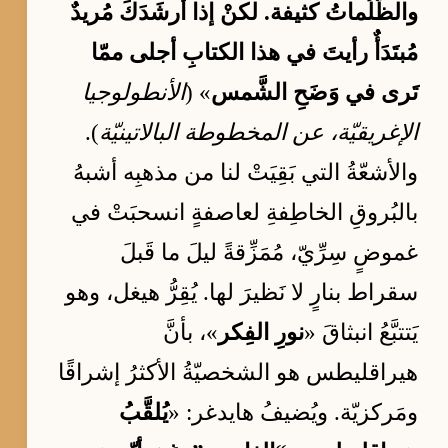
والظُّلُماتُ كثيفة. لكنْ إذا أرشَدَكَ مُريدٌ
مُبتَدَأٌ رأيتَ في هذا الكتابِ أجلى ممّا
تَرى في وَضَحِ الشَّمس
» (
الأنطولوجيا
الإغريقيّة، عن المخطوطة البالاتينيّة
).
والأشعّةُ التي بَقِيَتْ لنا من مذهبِه أشبهُ
بالبُروقِ الخاطِفةِ لعاصفةٍ انسحبَتْ في
غموضٍ سِرِّيّ، مُمَزِّقةً ليلَ ما قَبلَ
سقراط بنارٍ لا نَظيرَ لها. يُقِرُّ هيغل، وهو
يَتتبَّعُ انبثاقَ «
نورِ الفِكر
»، بأنَّ
هيراقليطس هو الشخصيّةُ الأكثرُ إشراقًا
ومَركزيّة. ويُضيفُ هايدغر: «
يُلقَّبُ