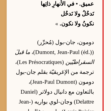
عميق. • في الأنهارِ ذاتِها
نَدخُلُ ولا نَدخُل
نكونُ ولا نكون.
»
دومون، جان-بول (مُحرِّر)
(Dumont, Jean-Paul (éd.))،
ما قبلَ
السقراطيّين
(Les Présocratiques)،
ترجمة من الإغريقيّة بقلم جان-بول
دومون (Jean-Paul Dumont)،
بالتعاون مع دانيال دولاتر (Daniel
Delattre) وجان-لوي بواريه (Jean-