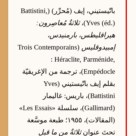
باتّيستيني، إيف (مُحرِّر) (Battistini,
Yves (éd.))،
ثلاثةٌ مُعاصِرون:
هيراقليطس، بارمنيدس،
إمبيدوقليس
(Trois Contemporains
: Héraclite, Parménide,
Empédocle)، ترجمة من الإغريقيّة
بقلم إيف باتّيستيني (Yves
Battistini)، باريس: غاليمار
(Gallimard)، سلسلة «Les Essais»
(المقالات)، ١٩٥٥؛ طبعة موسَّعة
تحتَ عنوان
ثلاثةٌ من ما قبلِ