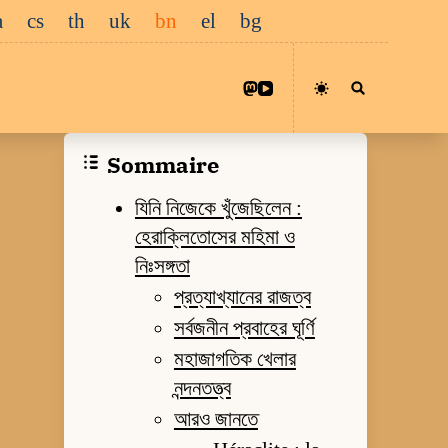
a
cs
th
uk
bn
el
bg
Sommaire
যিনি নিজেকে খুঁজেছিলেন :
হেরাক্লিতোসের মহিমা ও
নিঃসঙ্গতা
প্রত্যাখ্যানের রাজত্ব
সর্বজনীন প্রবাহের ঘূর্ণি
মহাজাগতিক খেলার
নন্দনতত্ত্ব
আরও জানতে