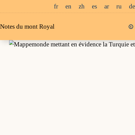
Passer
fr
en
zh
es
ar
ru
de
au
contenu
Notes du mont Royal