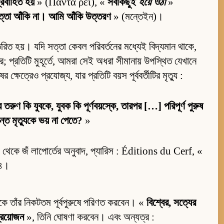
্রবাহিত হয়
» (Πάντα ῥεῖ), «
সবকিছুই
হয়ে ওঠা
»
ত্তা আঁকি না। আমি আঁকি উত্তরণ
» (মন্তেইন)।
রিত হয়। যদি সত্তা কেবল পরিবর্তনের মধ্যেই বিদ্যমান থাকে,
ত্র; প্রতিটি মুহূর্তে, আমরা সেই অধরা সীমানায় উপস্থিত যেখানে
্ষেত্রেও প্রযোজ্য, যার প্রতিটি বয়স পূর্ববর্তীটির মৃত্যু :
 তরুণ কি যুবকে, যুবক কি পূর্ণবয়স্কে, তারপর […] পরিপূর্ণ পুরুষ
্ত মৃত্যুকে ভয় না পেতে?
»
ক থেকে জঁ লাপোর্তের অনুবাদ, প্যারিস : Éditions du Cerf, «
৬৪।
সীকে তাঁর নিকটতম পূর্বপুরুষে পরিণত করবেন। «
বিশ্বের, সত্যের
্রয়োজন
», তিনি ঘোষণা করবেন। এবং অন্যত্র :