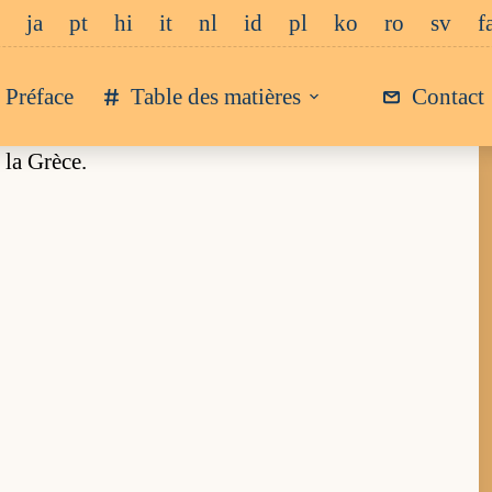
ja
pt
hi
it
nl
id
pl
ko
ro
sv
f
Préface
Table des matières
Contact