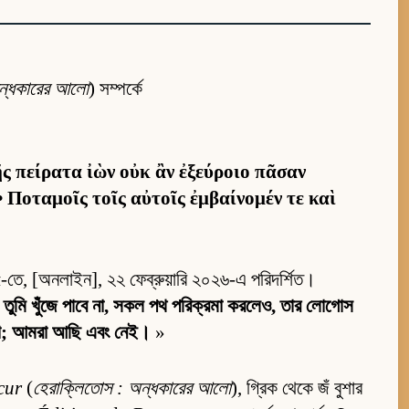
অন্ধকারের আলো
) সম্পর্কে
ῆς πείρατα ἰὼν οὐκ ἂν ἐξεύροιο πᾶσαν
• Ποταμοῖς τοῖς αὐτοῖς ἐμβαίνομέν τε καὶ
, [অনলাইন], ২২ ফেব্রুয়ারি ২০২৬-এ পরিদর্শিত।
া তুমি খুঁজে পাবে না, সকল পথ পরিক্রমা করলেও, তার লোগোস
না; আমরা আছি এবং নেই।
»
cur
(
হেরাক্লিতোস : অন্ধকারের আলো
), গ্রিক থেকে জঁ বুশার