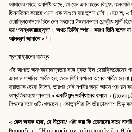
আমাদের কাছে অবশিষ্ট আছে, তা যেন এক ঝড়ের বিদ্যুৎ-ঝলকানি যা
ছিন্নভিন্ন করেছে এমন এক আগুনে যার তুলনা নেই। হেগেল, «
হেরাক্লিতোসকে চিনে নেন সবচেয়ে উজ্জ্বলভাবে কেন্দ্রীয় মূর্তি
হয় “অন্ধকারাচ্ছন্ন”। অথচ তিনিই স্পষ্ট। কারণ তিনি বলেন য
1
আমন্ত্রণ জানাতে
»
।
প্রত্যাখ্যানের রাজত্ব
এই আপাত অন্ধকারাচ্ছন্নতার সঙ্গে যুক্ত ছিল হেরাক্লিতোসের 
একজন দার্শনিক গর্বিত হন, তখন তিনি কখনও অর্ধেক গর্বিত হন না। 
ভ্রাতাকে ছেড়ে দিলেন, তারপর সেই নগরীর জন্য আইন প্রণয়ন 
অপ্রতিকারযোগ্যভাবে «
একটি মন্দ সংবিধানের কবলে
» (πονηρᾷ π
শিশুদের সঙ্গে গুটি খেলছেন। কৌতূহলীরা কি তাঁর চারপাশে ভিড় কর
«
কেন অবাক হচ্ছ, হে নীচেরা? এটা করা কি তোমাদের সাথে নাগর
θαυμάζετε ; Ἢ οὐ κρεῖττον τοῦτο ποιεῖν ἢ μεθ’ ὑ