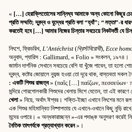
«
[…] হেরাক্লিতোসের সান্নিধ্য আমাকে অন্য কোনো কিছুর চেয়ে 
প্রতি সম্মতি; দ্বন্দ্ব ও যুদ্ধের প্রতি বলা “হ্যাঁ”; “
সত্তা
”-র ধার
করতেই হবে […] আমার নিজের চিন্তার সবচেয়ে নিকটবর্তী যে চিন
নিৎশে, ফ্রিডরিখ,
L’Antéchrist
(
খ্রিস্টবিরোধী
),
Ecce hom
অনুবাদ, প্যারিস : Gallimard, « Folio » সংকলন, ১৯৭৪।
জার্মান দার্শনিক সেখানে সবচেয়ে বেশি যা খুঁজে পাবেন, তা হলো 
দ্বন্দ্ব, কষ্টের জোয়ালে ন্যুব্জ হওয়া তো দূরে থাক, বাস্তবতা সক
: একটি শিশুর রাজত্ব
» (παῖς […] παίζων, πεσσεύων· παι
মন্দিরে শোরগোলকারী শিশুদের খেলায় মিশে যেতেন, তা এই কারণে
খেলা
» নিয়ে, অর্থাৎ ঈশ্বর। শক্তি-ইচ্ছা এখানে নিৎশের মনে রূপ ন
এক শিশুর মহিমান্বিত নিষ্পাপতায় যে এখানে-ওখানে কিছু নুড়ি র
মন্দের ওপারে। « অন্ধকারাচ্ছন্ন »-এর পদাঙ্ক অনুসরণ করেই ন
নৈতিক তাৎপর্যকে প্রত্যাখ্যান করেন
»।