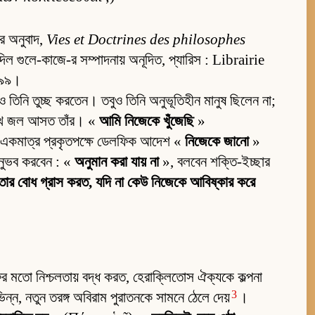
এর অনুবাদ,
Vies et Doctrines des philosophes
ওদিল গুলে-কাজে-র সম্পাদনায় অনূদিত, প্যারিস : Librairie
৯৯৯।
ও তিনি তুচ্ছ করতেন। তবুও তিনি অনুভূতিহীন মানুষ ছিলেন না;
 চোখে জল আসত তাঁর। «
আমি নিজেকে খুঁজেছি
»
একমাত্র প্রকৃতপক্ষে ডেলফিক আদেশ «
নিজেকে জানো
»
নুভব করবেন : «
অনুমান করা যায় না
», বলবেন শক্তি-ইচ্ছার
ঙ্গতার বোধ গ্রাস করত, যদি না কেউ নিজেকে আবিষ্কার করে
ের মতো নিশ্চলতায় বদ্ধ করত, হেরাক্লিতোস ঐক্যকে কল্পনা
3
ন্ন, নতুন তরঙ্গ অবিরাম পুরাতনকে সামনে ঠেলে দেয়
।