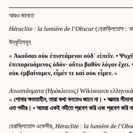
আরও জানতে
Héraclite : la lumière de l’Obscur
(
হেরাক্লিতোস : 
উদ্ধৃতিসমূহ
«
Ἀκοῦσαι οὐκ ἐπιστάμενοι οὐδ᾽ εἰπεῖν. • Ψυχ
ἐπιπορευόμενος ὁδόν· οὕτω βαθὺν λόγον ἔχει. 
οὐκ ἐμβαίνομεν, εἶμέν τε καὶ οὐκ εἶμεν.
»
Αποσπάσματα (Ηράκλειτος)
Wikisource ελληνικά-তে
«
শোনার ক্ষমতাহীন, তারা কথা বলতেও জানে না। • আত্মার সীমান
এত গভীর। • আমরা একই নদীতে প্রবেশ করি এবং প্রবেশ করি 
হেরাক্লিতোস এফেসীয়,
Héraclite : la lumière de l’Obs