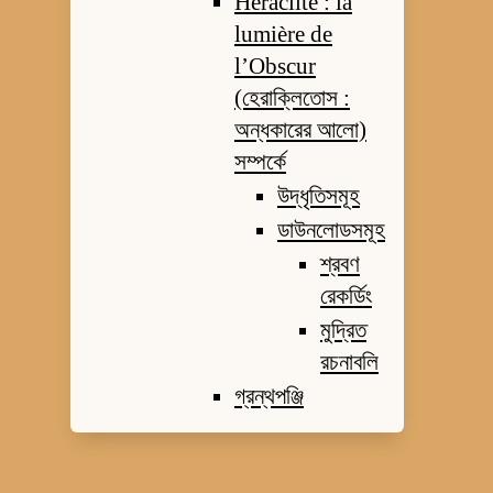
Héraclite : la
lumière de
l’Obscur
(হেরাক্লিতোস :
অন্ধকারের আলো)
সম্পর্কে
উদ্ধৃতিসমূহ
ডাউনলোডসমূহ
শ্রবণ
রেকর্ডিং
মুদ্রিত
রচনাবলি
গ্রন্থপঞ্জি