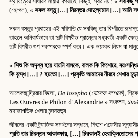
স্থায়িত্বের সাধারণ মায়ার বিপরীতে, কিছুই স্থির নয় : «
সবকিছু প
(হেগেল), «
সকল বস্তু […] নিরন্তর দোদুল্যমান […] আমি স
সকল বস্তুর প্রবাহের এই পরিণতি যে সবকিছু তার বিপরীতে রূপান্ত
তাহলে অনিবার্যভাবে তা দুটি বিপরীত প্রান্তের মধ্যবর্তী একটি ক্ষে
দুটি বিপরীত গুণ পরস্পরকে স্পর্শ করে। এক ভয়ংকর নিয়ম যা মানুষের ক
«
শিশু কি অদৃশ্য হয়ে যায়নি বালকে, বালক কি কিশোরে, বয়ঃসন্ধির
কি বৃদ্ধে […] ? হয়তো […] প্রকৃতি আমাদের নীরবে শেখায় চূড়ান
আলেকজান্দ্রিয়ার ফিলো,
De Iosepho
(
যোসেফ সম্পর্কে
), গ্রি
Les Œuvres de Philon d’Alexandrie » সংকলন, ১৯
মহাজাগতিক খেলার নন্দনতত্ত্ব
জীবনের একটি ট্র্যাজিক সমর্থনের সন্ধানে, নিৎশে এফেসীয় সন্ন্যা
প্রতি তার চিরন্তন আকাঙ্ক্ষায়, […] চিরকালই হেরাক্লিতোসের প