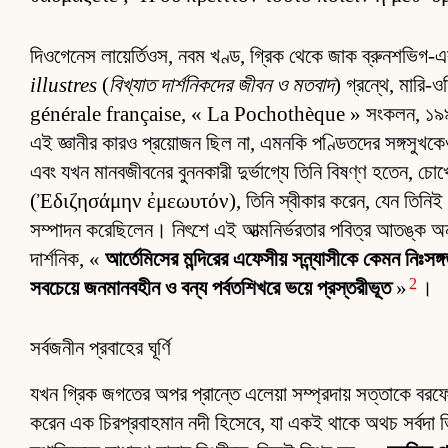
দিওগেনেস লায়ের্তিওস, নবম খণ্ড, গ্রিক থেকে জাক ব্রুনশভিগ-
illustres
(
বিখ্যাত দার্শনিকদের জীবন ও মতবাদ
) গ্রন্থে, মারি-
générale française, « La Pochothèque » সংকলন, ১
এই জ্ঞানীর কারও প্রয়োজন ছিল না, এমনকি পণ্ডিতদের সঙ্গসুখকে
এবং যখন মানবজীবনের বুননকারী দুর্ভাগ্যে তিনি বিষণ্ণ হতেন,
(Ἐδιζησάμην ἐμεωυτόν), তিনি স্বীকার করেন, যেন তিনিই 
সম্পাদন করেছিলেন। নিৎশে এই আত্মনির্ভরতার পবিত্র আতঙ্ক অ
দার্শনিক, «
আর্তেমিসের মন্দিরের এফেসীয় সন্ন্যাসীকে কেমন নিঃস
2
সবচেয়ে জনমানবহীন ও বন্য পর্বতশিখরে ভয়ে প্রস্তরীভূত
»
।
সর্বজনীন প্রবাহের ঘূর্ণি
যখন গ্রিক জগতের অপর প্রান্তে এলেয়া সম্প্রদায় সত্তাকে বরফ
করেন এক চিরপ্রবাহমান নদী হিসেবে, যা একই থাকে অথচ সর্বদা ভি