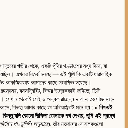
ন্তরের গভীর থেকে, একটি পুঁথির খণ্ডাংশের মধ্য দিয়ে, যা
্ষিত হয়েছিল। এখনও বিতর্ক চলছে — এই পুঁথি কি একটি ধারাবাহিক
্ধৃতির আকস্মিকতায় আমাদের কাছে সংরক্ষিত হয়েছে।
ময়, ঘনসন্নিবিষ্ট, বিস্ময় উদ্রেককারী ভঙ্গিতে; তিনি
েন। সেখান থেকেই সেই « অন্ধকারাচ্ছন্ন » বা « তমসাচ্ছন্ন »
 আসে, কিন্তু আমার কাছে তা অতিরঞ্জিতই মনে হয় : «
নিশ্চয়ই
। কিন্তু যদি কোনো দীক্ষিত তোমাকে পথ দেখায়, তুমি এই গ্রন্থে
াটাইন পাণ্ডুলিপি অনুসারে
). তাঁর মতবাদের যে ঝলকগুলো