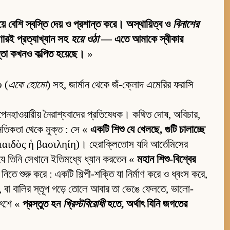
বেশি স্বস্তি দেয় ও প্রশান্ত করে। অস্থায়িত্ব ও
বিনাশের
ণারই প্রত্যাখ্যান সহ
হয়ে ওঠা
— এতে আমাকে স্বীকার
্তা কখনও কল্পিত হয়েছে।
»
o
(
একে হোমো
) সহ, জার্মান থেকে জঁ-ক্লোদ এমেরির ফরাসি
শোপেনহাওয়ারীয় নৈরাশ্যবাদের প্রতিষেধক। কথিত দোষ, অবিচার,
ল নৈতিকতা থেকে মুক্ত : সে «
একটি শিশু যে খেলছে, গুটি চালাচ্ছে
δὸς ἡ βασιληίη)। হেরাক্লিতোস যদি আর্তেমিসের
 যে তিনি সেখানে ইতিমধ্যে ধ্যান করতেন «
মহান শিশু-বিশ্বের
িতে শুরু করে : একটি শিল্পী-শক্তি যা নির্মাণ করে ও ধ্বংস করে,
াখে, বা বালির স্তূপ গড়ে তোলে আবার তা ভেঙে ফেলতে, ভালো-
িৎশে «
প্রস্তুত হন
খ্রিস্টবিরোধী
হতে, অর্থাৎ যিনি জগতের