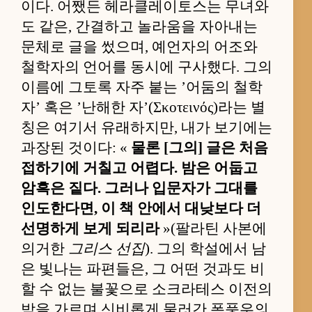
이다. 어쨌든 헤라클레이토스는 무녀와
도 같은, 간결하고 놀라움을 자아내는
문체로 글을 썼으며, 예언자의 어조와
철학자의 언어를 동시에 구사했다. 그의
이름에 그토록 자주 붙는 ’어둠의 철학
자’ 혹은 ’난해한 자’(Σκοτεινός)라는 별
칭은 여기서 유래하지만, 내가 보기에는
과장된 것이다: «
물론 [그의] 글은 처음
접하기에 거칠고 어렵다. 밤은 어둡고
암흑은 짙다. 그러나 입문자가 그대를
인도한다면, 이 책 안에서 대낮보다 더
선명하게 보게 되리라
»(팔라틴 사본에
의거한
그리스 선집
). 그의 학설에서 남
은 빛나는 파편들은, 그 어떤 것과도 비
할 수 없는 불꽃으로 소크라테스 이전의
밤을 가르며 신비롭게 물러간 폭풍우의