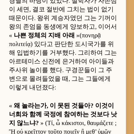
경멸의 바탕이 있었다. 철학자가 자존심
이 세면, 결코 절반에 그치는 법이 없기
때문이다. 왕위 계승자였던 그는 기꺼이
왕의 존엄을 동생에게 양보하고, 이어서
«
나쁜 정체의 지배 아래
»(πονηρᾷ
πολιτείᾳ) 있다고 판단한 도시국가를 위
해 입법하기를 거부했다. 그리하여 그는
아르테미스 신전에 은거하여 아이들과
주사위 놀이를 했다. 구경꾼들이 그 주
변으로 몰려들었을 때, 그는 그들에게
이렇게 내던졌다:
«
왜 놀라는가, 이 못된 것들아? 이것이
너희와 함께 국정에 참여하는 것보다 낫
지 않느냐?
» (Τί, ὦ κάκιστοι, θαυμάζετε ;
Ἢ οὐ κρεῖττον τοῦτο ποιεῖν ἢ μεθ’ ὑμῶν