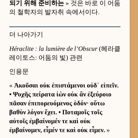
되기 위해 준비하는
» 것은 바로 이 어둠
의 철학자의 발자취 속에서이다.
더 나아가기
Héraclite : la lumière de l’Obscur
(헤라클
레이토스: 어둠의 빛) 관련
인용문
«
Ἀκοῦσαι οὐκ ἐπιστάμενοι οὐδ᾽ εἰπεῖν.
• Ψυχῆς πείρατα ἰὼν οὐκ ἂν ἐξεύροιο
πᾶσαν ἐπιπορευόμενος ὁδόν· οὕτω
βαθὺν λόγον ἔχει. • Ποταμοῖς τοῖς
αὐτοῖς ἐμβαίνομέν τε καὶ οὐκ
ἐμβαίνομεν, εἶμέν τε καὶ οὐκ εἶμεν.
»